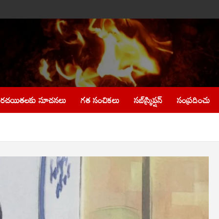
రచయితలకు సూచనలు
గత సంచికలు
సబ్‌స్క్రిప్షన్
సంప్రదించు