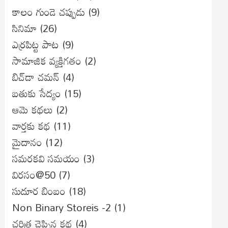
కాలం గుండె చప్పుడు
(9)
సినిమా
(26)
ఎర్రపిట్ట పాట
(9)
సామాజిక వ్యక్తిగతం
(2)
బిచ్‌డా చమన్
(4)
బతుకు సేద్యం
(15)
ఆమె కథలు
(2)
వార్తకు కథ
(11)
మైదానం
(12)
సమరకవి సమయం
(3)
విరసం@50
(7)
సుదూర బింబం
(18)
Non Binary Storeis -2
(1)
చరిత్ర చెప్పిన కథ
(4)