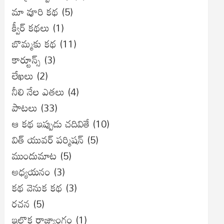
మా వూరి కథ
(5)
క్వీర్ కథలు
(1)
బొమ్మకు కథ
(11)
కార్టూన్స్
(3)
లేఖలు
(2)
నీలి నేల ఎతలు
(4)
పాటలు
(33)
ఆ కథ ఇప్పుడు చదివితే
(10)
విత్ యువర్ పర్మిషన్
(5)
ముందుమాట
(5)
అధ్యయనం
(3)
కథ వెనుక కథ
(3)
రచన
(5)
ఇల్లొక రాజ్యాంగం
(1)