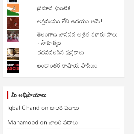
ప్రమాద ఘంటిక
అస్తమయం లేని ఉదయం ఆమె!
తెలంగాణ జానపద ఆశ్రిత కళారూపాలు
- సాహిత్యం
చదవవలసిన పుస్తకాలు
ఖండాంతర కాషాయ ఫాసిజం
మీ అభిప్రాయాలు
Iqbal Chand
on
జాలరి పదాలు
Mahamood
on
జాలరి పదాలు