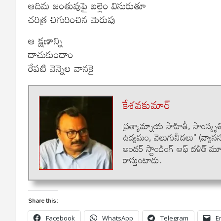
ఆదిమ జంతువుపై బల్లెం విసురుతూ
చరిత్ర చిగురించిన మెరుపు
ఆ క్షణాన్ని
దాచుకుందాం
రేపటి వెన్నెల వానకై
కేశవకుమార్
ప్రత్యామ్నాయ సాహితీ, సాంస్కృతి
ఉద్యమం, వెలుగునీడలు" (వ్యాసస
అండర్ స్టాండింగ్ ఆఫ్ దళిత్ 
రాస్తుంటాడు.
Share this:
Facebook
WhatsApp
Telegram
E