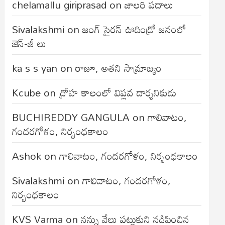
chelamallu giriprasad
on
జాలరి పదాలు
Sivalakshmi
on
జంగ్‌ సైరన్‌ ఊదిండ్రో జనంలో
జెన్-జీ లు
ka s s yan
on
రాజూ, అతని సామ్రాజ్యం
Kcube
on
ద్రోహ కాలంలో విప్లవ దార్శనికుడు
BUCHIREDDY GANGULA
on
గాలివాటం,
గందరగోళం, నిర్బంధకాలం
Ashok
on
గాలివాటం, గందరగోళం, నిర్బంధకాలం
Sivalakshmi
on
గాలివాటం, గందరగోళం,
నిర్బంధకాలం
KVS Varma
on
నన్ను వేలు పట్టుకుని నడిపించిన