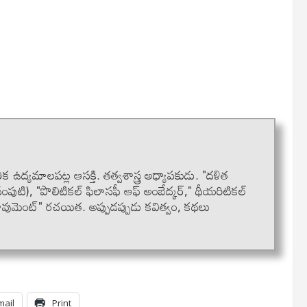
క ఉద్యమాలపట్ల ఆసక్తి. తత్వశాస్త్ర అధ్యాపకుడు. "దళిత
ంపుటి), "పొలిటికల్ ఫిలాసఫీ ఆఫ్ అంబేద్కర్," థీయరిటికల్
మూవుమెంట్" రచయిత. అప్పుడప్పుడు కవిత్వం, కథలు
mail
Print