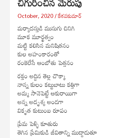
చిగురించిన మెరుపు
October, 2020
కేశవకుమార్
మర్యాదస్తుడి ముసుగు చినిగి
మూక మూర్ఖత్వం
మట్టి కలిసిన మనిషితనం
కుల అహంకారంతో
రంకెలేసే ఆంబోతు పెత్తనం
రక్తం అద్దిన తెల్ల చొక్కా
నాన్న కులం కట్టుబాటు కత్తిగా
అమ్మ సానెపెట్టే ఆకురాయిగా
అన్న అదృశ్య అండగా
వికృత కుటుంబ రూపం
ప్రేమ పెళ్ళి కూతురు
తెగిన ప్రేమికుడి జీవితాన్ని ముద్దాడుతూ