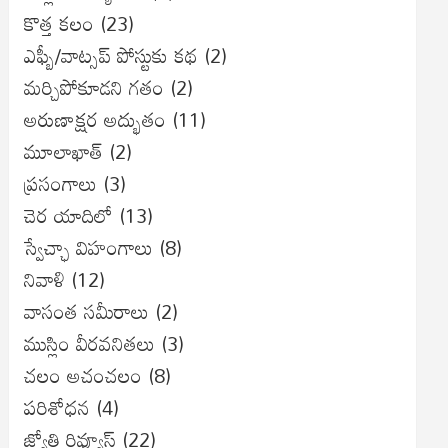
కొత్త కలం
(23)
ఎఫ్బీ/వాట్సప్ పోస్టుకు కథ
(2)
మర్చిపోకూడని గతం
(2)
అరుణాక్షర అద్భుతం
(11)
మూలాఖాత్
(2)
ప్రసంగాలు
(3)
చెర యాదిలో
(13)
స్వేచ్ఛా విహంగాలు
(8)
నివాళి
(12)
వాసంత సమీరాలు
(2)
ముస్లిం వీరవనితలు
(3)
చలం అచంచలం
(8)
ప‌రిశోధ‌న‌
(4)
జ్యోతి రివ్యూస్
(22)