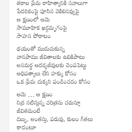
తరాల ప్రేమ రాహిత్యానికి సవాలుగా
పేదరికంపై పూసిన వెకిలినవ్వుపై
ఆ క్షణంలో ఆమె
సామూహిక ఖడ్గమృగంపై
సాహస పోరాటం
భయంతో ముడుచుకున్న
వానపాము జీవితాలకు ఉలికిపాటు
అసమర్థ ఆదర్శజీవులకు చెంపపెట్టు
ఆధిపత్యాలు లేని హక్కు కోసం
ఒక ప్రేమ చుక్కని పండించడం కోసం
ఆమె … ఆ క్షణం
నిద్ర నటిస్తున్న చరిత్రను చరుస్తూ
జీవితమంటే
డబ్బు, అంతస్తు, పరువు, కులం గీతలు
కాదంటూ