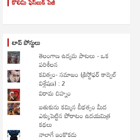
కొలిమి ఫేస్‌బుక్ పేజీ
c
h
టాప్ పోస్టులు
తెలంగాణ ఉద్యమ పాటలు - ఒక
పరిశీలన
కవిత్వం- సమాజం (క్రిస్టోఫర్ కాడ్వెల్
విశ్లేషణ) : 2
విరామ చిహ్నం
బతుకును కమ్మిన బీభత్సం మీద
ఎక్కుపెట్టిన పోరాటం ఉదయమిత్ర
కథలు
నాలాగే ఇంకొకడు