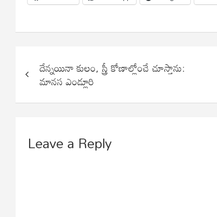
Post
దేన్నయినా కులం, స్త్రీ కోణాల్లోంచే చూస్తాను:
navigation
మానస ఎండ్లూరి
Leave a Reply