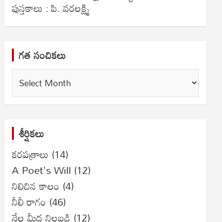
పుస్తకాలు : పి. వరలక్ష్మి
గత సంచికలు
గత
సంచికలు
శీర్షికలు
కరపత్రాలు
(14)
A Poet's Will
(12)
నిలిచిన కాలం
(4)
నీలీ రాగం
(46)
నేల మీద నిలబడి
(12)