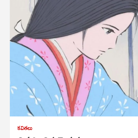
కవితలు