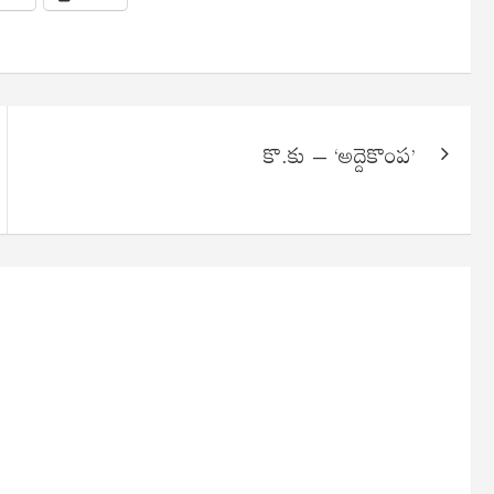
కొ.కు – ‘అద్దెకొంప’