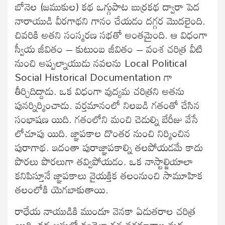
బోనెల (జముకుల) కథ ఒగ్గుపాట బుర్రకథ ద్వారా పెద
నారాయుడి వీరగాథని గానం చేయడం దగ్గర మొదలైంది.
చివరికి అతని సంస్మరణ సభతో అంతమైంది. ఆ విధంగా
స్వీయ జీవితం – కుటుంబ జీవితం – వంశ చరిత్ర వీటి
నుంచి అప్పల్నాయుడు నవలను Local Political
Social Historical Documentation గా
తీర్చిదిద్దాడు. ఒక విధంగా వుద్యమ చరిత్రని అతను
పునర్నిర్మించాడు. వర్తమానంలో నిలబడి గతంతో చేసిన
సంభాషణ యిది. గతంలోని మంచి చెడుల్ని బేరీజు వేసే
లోచూపు యిది. జ్ఞాపకాల దొంతర నుంచి నిర్మించిన
పురాగాథ. ఇదంతా పురాజ్ఞాపకాల్ని తలపోయడమే కాదు
పొరలు పొరలుగా తవ్విపోయడం. ఒక నాస్టాల్జియాలా
కనిపిస్తూనే జ్ఞాపకాలు వైయక్తిక తలంనుంచి సామూహిక
తలంలోకి యెగబాకుతాయి.
రాధేయ నాయుడికి ముందూ వెనకా ఏడుతరాల చరిత్ర
యిది. కథ ఆసులో కండెలా గత వర్తమానాల మధ్య