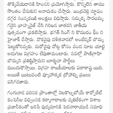
తొక్కివేయడానికి హింసని ప్రయోగిస్తారు. కొన్నిటిని తాము
సొంతం చేసుకుని అనామకం చేస్తారు. ఇంద్రవెల్లి స్థూపం
దగ్గర సంస్మరణకి ఆంక్షలు విధిస్తారు. సమ్మక్క సారలమ్మ
గద్దెని బ్రాహ్మనైజ్ చేసి గిరిజన జాతరని జాతీయ
వుత్సవంగా ప్రకటిస్తారు. భగత్ సింగ్ ని కొమురం భీం ని
హైజాక్ చేస్తారు. వొకవైపు దళితవాడలో అంబేడ్కర్ బొమ్మ
పెట్టుకోనివ్వరు. మరోవైపు వోట్ల కోసం వంద నూట యాభై
అడుగుల విగ్రహం లేపుతామంటారు. నవల్లో పాణిగ్రాహి
బొమ్మని ప్రతిష్టిస్తామని బూర్జువా పార్టీలు
ముందుకొస్తాయి. విగ్రహ రాజకీయాలకు పరాకాష్ట యిది.
అయితే యిటువంటి వ్యూహాత్మక ద్రోహాల్ని ప్రజలు
పసిగడతారు.
గంగువాడ పరిసర ప్రాంతాల్లో నెలకొల్పబోయే కార్పోరేట్
కంపెనీల విధ్వంసక కర్మాగారాలకు వ్యతిరేకంగా విశాల
ప్రజానీకంతో జరిపే వుద్యమానికి పెదనారాయుడి సమాధి