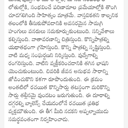
లోతుల్లోకి, సంభవించే పరిణామాల ప్రమేయాల్లోకి తొంగి
చూడగలిగింది సాహిత్యం మాత్రమే. వాస్తవికతని కాల్పనిక
తలంలోకి తీసుకుపోవడానికి అవసరమైన సామగ్రి
హంగులు వనరులు సమకూర్చుకుంటుంది. సన్నివేశాలు
కల్పిస్తుంది. వాతావరణాన్ని చిత్రిస్తుంది. కొన్నిపాత్రల్ని
యథాతథంగా గ్రహిస్తుంది. కొన్ని పాత్రల్ని సృష్టిస్తుంది.
వాటి మధ్య సంఘర్షణని నిర్మిస్తుంది. వుద్వేగాల్ని
రంగరిస్తుంది. వాటిని వ్యక్తీకరించడానికి తగిన భాషని
యెంచుకుంటుంది. చివరికి జీవన అనుభవ సారాన్ని
జోడించుకొని కళగా రూపొందుతుంది. ఈ క్రమం
అంతటిలో రచయిత కొన్నిసార్లు తటస్థంగా మరికొన్ని
సార్లు తల్లీనమై వుండటం జరుగుతుంది. ఈ దూరాల్ని
దగ్గరల్ని బ్యాలెన్స్ చేయడంలోనే రచయిత ప్రతిభ
వ్యక్తమౌతుంది. ఈ తీగ మీది నడకని అప్పల్నాయుడు
సమర్థవంతంగా నిర్వహించాడు.