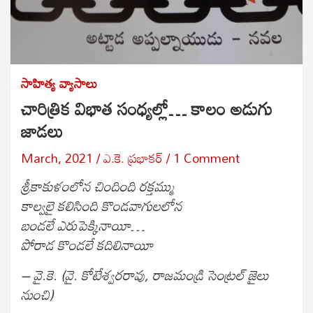
సాహిత్య వ్యాసాలు
చారిత్రిక విభాత సంధ్యల్లో… కాలం అడుగు
జాడలు
March, 2021
ఎ.కె. ప్రభాకర్
1 Comment
శ్రీకాకుళంలోన చిందింది రక్తమ్ము
కాల్వలై కలిసింది కొండవాగులలోన
బండలే ఎరుపెక్కినాయీ…
పోరాడ కొండలే కదిలినాయీ
– వై.కె. (వై. కోటేశ్వరరావు, రాజమండ్రి సెంట్రల్ జైలు
నుంచి)