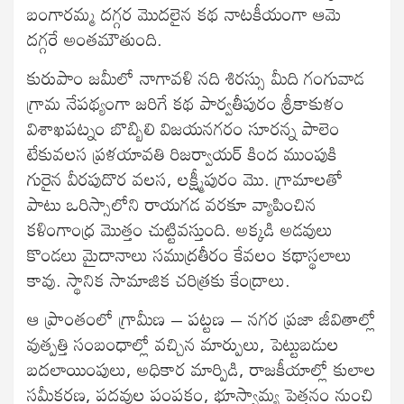
బంగారమ్మ దగ్గర మొదలైన కథ నాటకీయంగా ఆమె
దగ్గరే అంతమౌతుంది.
కురుపాం జమీలో నాగావళి నది శిరస్సు మీది గంగువాడ
గ్రామ నేపథ్యంగా జరిగే కథ పార్వతీపురం శ్రీకాకుళం
విశాఖపట్నం బొబ్బిలి విజయనగరం సూరన్న పాలెం
టేకువలస ప్రళయావతి రిజర్వాయర్ కింద ముంపుకి
గురైన వీరపుదొర వలస, లక్ష్మీపురం మొ. గ్రామాలతో
పాటు ఒరిస్సాలోని రాయగడ వరకూ వ్యాపించిన
కళింగాంధ్ర మొత్తం చుట్టివస్తుంది. అక్కడి అడవులు
కొండలు మైదానాలు సముద్రతీరం కేవలం కథాస్థలాలు
కావు. స్థానిక సామాజిక చరిత్రకు కేంద్రాలు.
ఆ ప్రాంతంలో గ్రామీణ – పట్టణ – నగర ప్రజా జీవితాల్లో
వుత్పత్తి సంబంధాల్లో వచ్చిన మార్పులు, పెట్టుబడుల
బదలాయింపులు, అధికార మార్పిడి, రాజకీయాల్లో కులాల
సమీకరణ, పదవుల పంపకం, భూస్వామ్య పెత్తనం నుంచి