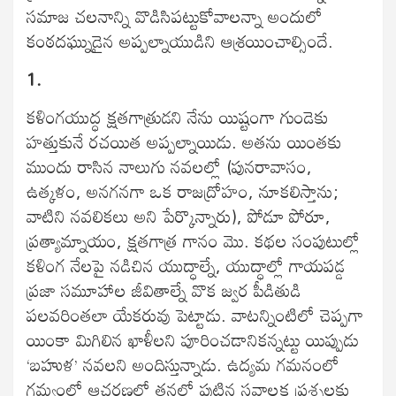
సమాజ చలనాన్ని వొడిసిపట్టుకోవాలన్నా అందులో
కంఠదఘ్నుడైన అప్పల్నాయుడిని ఆశ్రయించాల్సిందే.
1.
కళింగయుద్ధ క్షతగాత్రుడని నేను యిష్టంగా గుండెకు
హత్తుకునే రచయిత అప్పల్నాయిడు. అతను యింతకు
ముందు రాసిన నాలుగు నవలల్లో (పునరావాసం,
ఉత్కళం, అనగనగా ఒక రాజద్రోహం, నూకలిస్తాను;
వాటిని నవలికలు అని పేర్కొన్నారు), పోడూ పోరూ,
ప్రత్యామ్నాయం, క్షతగాత్ర గానం మొ. కథల సంపుటుల్లో
కళింగ నేలపై నడిచిన యుద్ధాల్నే, యుద్ధాల్లో గాయపడ్డ
ప్రజా సమూహాల జీవితాల్నే వొక జ్వర పీడితుడి
పలవరింతలా యేకరువు పెట్టాడు. వాటన్నింటిలో చెప్పగా
యింకా మిగిలిన ఖాళీలని పూరించడానికన్నట్టు యిప్పుడు
‘బహుళ’ నవలని అందిస్తున్నాడు. ఉద్యమ గమనంలో
గమ్యంలో ఆచరణలో తనలో పుట్టిన సవాలక్ష ప్రశ్నలకు