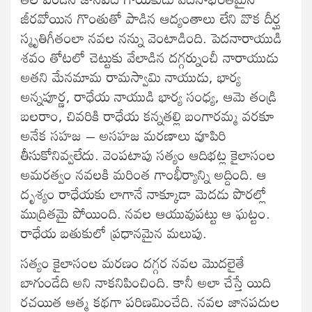
జీరవోయిన గొంతుతో పాడిన ఆద్యంతాలు లేని వొక దీర్ఘ
స్మృతిగీతంలా నవల నన్ను వెంటాడింది. పెదనారాయుడి
శవం తోటలో చెట్టుకు వేలాడిన దగ్గర్నుంచీ నారాయుడు
అతని మేనమామ రామస్వామి నాయుడు, భార్య
అన్నపూర్ణ, రాధేయ నాయుడి భార్య సంధ్య, ఆమె తండ్రి
బలరాం, చివరికి రాధేయ కన్నతల్లి బంగారమ్మ వరకూ
అనేక సహజ – అసహజ మరణాలు వూపిరి
తీసుకోనివ్వలేదు. వెంపటాపు సత్యం ఆదిభట్ల కైలాసంల
అమరత్వం నవలకి మరింత గాంభీర్యాన్ని అద్దింది. ఆ
దృశ్యం రాధేయకు లాగానే నాక్కూడా మెదడు పొరల్లో
ముద్రితమై పోయింది. నవల ఆయువుపట్టు ఆ ఘట్టం.
రాధేయ బతుకులో ప్రధానమైన మలుపు.
సత్యం కైలాసంల మరణం దగ్గర నవల మొదలైతే
బాగుండేది అని నాకనిపించింది. కానీ అలా చేస్తే యిది
రచయిత ఆత్మ కథగా పరిణమించేది. నవల జానపదుల