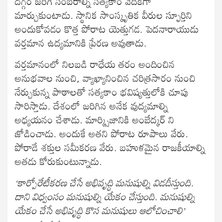
దగ్గర జరిగే సంబరాల్ని సత్యకాం వేదికగా
మార్చుకుంటాడు. స్థానిక సాంస్కృతిక వీరుల స్ఫూర్తిని
అందుకోవడం కొత్త పోరాట యెత్తుగడ. పెదనారాయుడు
వర్తమాన ఉద్యమానికి ప్రేరణ అవుతాడు.
వర్తమానంలో నిలబడి రాధేయ తరం అందించిన
అనుభవాల నుంచి, వ్యాఖ్యానించిన చరిత్రసారం నుంచి
నేర్చుకున్న పాఠాలతో సత్యకాం భవిష్యత్తులోకి చూపు
సారిస్తాడు. దేశంలో జరిగిన అనేక వుద్యమాల్ని
అధ్యయనం చేశాడు. మార్క్సిజానికి అంబేద్కర్ ని
జోడించాడు. అందుకే అతని పోరాట రూపాలు వేరు.
పోరాడే శక్తుల సమీకరణ వేరు. బహుళమైన రాజకీయాల్ని
అతడు కోరుకుంటున్నాడు.
‘కార్పోరేటీకరణ చేసే అభివృద్ధి మనుషుల్ని విడదీస్తుంది.
దాని విధ్వంసం మనుషుల్ని యేకం చేస్తుంది. మనుషుల్ని
యేకం చేసే అభివృద్ధి కొస మనుషులు ఆలోచించాలి’