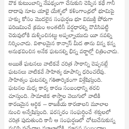
వొక కుటుంబాన్ని నేపథ్యంగా చేసుకుని చెప్పిన కథే గానీ
దాదాపు నూట యాభై యేళ్ళలో కళింగాంధ్రలో భూమిపై
హక్కు కోసం మొదలైన సంఘర్షణ భూ విముక్తి పోరుగా
పరిణమించే క్రమం అంతటినీ వర్షధారల్ని వొడిసిపట్టి
చెరువులోకి మళ్ళించినట్టు అప్పల్నాయుడు యీ నవల్ని
నిర్మించాడు. విశాలమైన కాన్వాస్ మీద తాను విన్న కన్న
అనుభవించిన అనేక ఘటనల్ని భిన్న వర్ణాల్లో చిత్రించాడు.
అయితే ఘటనలు వాటికవే చరిత్ర సారాన్ని చెప్పనట్లే
ఘటనలు వాటికవే సాహిత్య రూపాన్ని ధరించలేవు.
సాహిత్యం ఘటనల్ని గతితార్కికంగా విశ్లేషిస్తుంది.
ఘటనల మధ్య కార్య కారణ సంబంధాన్ని తరచి
చూస్తుంది. సామాజిక శాస్త్రాల వెలుగులో వాటికి
కారణమైన ఆర్థిక – రాజకీయ కారణాలని మూలాల
నుంచి అన్వేషిస్తుంది. పరస్పరం సంఘర్షించే శక్తులలో
చరిత్ర పుడుతుంది కానీ ఆ సంఘర్షణలో చోటుచేసుకున్న
మనిషి వుద్వేగాల మూలాల్లోకి, మానవ సంబంధాల