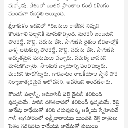
మరోవైపు. దేశంలో యితర ప్రాంతాల కంటే కళింగం
ముందుగా రణస్థలి అయ్యింది.
శ్రీకాకుళం అడవిలో గిరిజనులు రాజేసిన నిప్పుని
కొండగాలి పల్లానికి మోసుకొచ్చింది. మెరకనీ బంజరునీ
వొరకట్టి, నొల్లి, చదును చేసి, సాగుజేసే రైతుల జీవితాల్లోకి
వాళ్ళ బతుకుల్ని వొరకట్టి, నొల్లి, చదును చేసి, సాగుజేసే
అద్భుతమైన మనుషులు వచ్చారు. సమత్వ భావనని
మోసుకొచ్చారు. సాంఘిక న్యాయాన్ని పంచిపెట్టారు.
మందిని కూడగట్టారు. గాలివాటం రాజకీయాల స్థానే వొక
నిర్మాణాత్మకమైన ఆలోచనని, ఆచరణని అందజేశారు.
కొండనీ పల్లాన్నీ, ఆదివాసినీ పల్లె రైతునీ కలిపింది
వుద్యమమే. ఊరిని దళితవాడలో కలిపిందీ వుద్యమమే. రెల్లి
జానేషు రాధేయతో కలిసి చదువుకున్న ఆత్మీయ స్నేహితుడే
గానీ అగ్రహారంలో లక్ష్మీనారాయణ యింటికి వెళ్లి రాత్రులు
సైతం గడిపినట్టు రాధేయకి జానేషుతో కుటుంబ