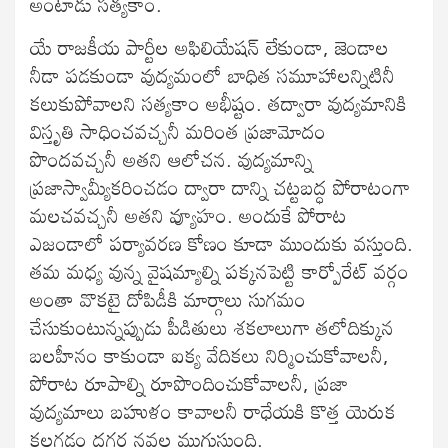
అంటాడు సత్యకాం.
యే రాజకీయ పార్టీల అఫిలియేషన్ లేకుండా, జెండాల
నీడా పడకుండా వుద్యమంలో బాధిత సమూహాలన్నిటినీ
కలుకుపోవాలని సత్యకాం అభీష్టం. తద్వారా వుద్యమానికి
విస్తృతి సాధించవచ్చనీ మరింత ప్రజామోదం
పొందవచ్చనీ అతని ఆలోచన. వుద్యమాన్ని
ప్రజాస్వామ్యీకరించడం ద్వారా దాన్ని చట్టబద్ధ పోరాటంగా
మలచవచ్చనీ అతని వ్యూహం. అందుకే పోరాట
ఎజండాలో పర్యావరణ కోణం కూడా ముందుకు వస్తుంది.
తమ మధ్య వున్న వైషమ్యాల్ని పక్కనపెట్టి కార్పోరేట్ వర్గం
అంతా వొకటై దోపిడీకి మార్గాలు సుగమం
చేసుకుంటున్నప్పుడు పీడితులు శకలాలుగా తలోదిక్కున
బలహీనం కాకుండా ఐక్య వేదికలు నిర్మించుకోవాలనీ,
పోరాట రూపాల్ని రూపొందించుకోవాలనీ, ప్రజా
వుద్యమాలు బహుళం కావాలనీ రాధేయకి కొత్త యెరుక
కలగడం దగ్గర నవల ముగుస్తుంది.