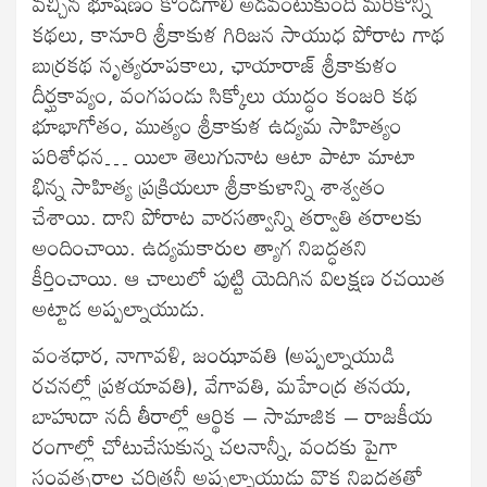
వచ్చిన భూషణం కొండగాలి అడవంటుకుంది మరికొన్ని
కథలు, కానూరి శ్రీకాకుళ గిరిజన సాయుధ పోరాట గాథ
బుర్రకథ నృత్యరూపకాలు, ఛాయారాజ్ శ్రీకాకుళం
దీర్ఘకావ్యం, వంగపండు సిక్కోలు యుద్ధం కంజరి కథ
భూభాగోతం, ముత్యం శ్రీకాకుళ ఉద్యమ సాహిత్యం
పరిశోధన… యిలా తెలుగునాట ఆటా పాటా మాటా
భిన్న సాహిత్య ప్రక్రియలూ శ్రీకాకుళాన్ని శాశ్వతం
చేశాయి. దాని పోరాట వారసత్వాన్ని తర్వాతి తరాలకు
అందించాయి. ఉద్యమకారుల త్యాగ నిబద్ధతని
కీర్తించాయి. ఆ చాలులో పుట్టి యెదిగిన విలక్షణ రచయిత
అట్టాడ అప్పల్నాయుడు.
వంశధార, నాగావళి, జంఝావతి (అప్పల్నాయుడి
రచనల్లో ప్రళయావతి), వేగావతి, మహేంద్ర తనయ,
బాహుదా నదీ తీరాల్లో ఆర్థిక – సామాజిక – రాజకీయ
రంగాల్లో చోటుచేసుకున్న చలనాన్నీ, వందకు పైగా
సంవత్సరాల చరిత్రనీ అప్పల్నాయుడు వొక నిబద్ధతతో