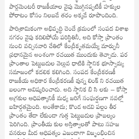
పార్లమెంటరీ రాజకీయాల వైపు మొగ్గినప్పటికీ హక్కుల
పోరాటం కోసం నిలబడే తరం అక్కడే రూపొందింది.
పారిశ్రామికంగా అభివృద్ధి చెందే క్రమంలో సంపద విశాఖ
నగరం వైపు కదిలిపోయే పరిస్థితినీ, అది కోస్తా ప్రాంతం
నుంచి వచ్చినవారి చేతిలో కేంద్రీకృతమయ్యే మార్పునీ
ప్రధానమైన అంశంగా రచయిత ముందుకు తెచ్చాడు. పర
ప్రాంతాల పెట్టుబడుల వెల్లువ ధాటికి స్థానిక భూస్వామ్య
సమాజంలో కదలిక కలిగింది. సంపద కేంద్రీకరణకీ
రాజకీయ అధికార కేంద్రీకరణకీ వున్న లింక్ ని రచయిత
బలంగా ఆవిష్కరించాడు. అది స్థానిక బి సి లకు – కోస్తా
అగ్రకుల ఆధిపత్యానికీ మధ్య జరిగే సంఘర్షణగా నవల్లో
బహిర్గతమైంది. అంతేకాదు; కొండ అడవి పల్లం తీర
ప్రాంతం తేడా లేకుండా గుత్త పెట్టుబడుల ప్రాబల్యం
పెరిగింది. ప్రాంతీయ కుల అస్తిత్వాలతో పాటు సహజ
వనరుల మీద ఆధిపత్యం ఎజండాగా విజృంభించిన