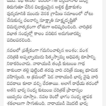
తిరుగుతూ చేసిన విలక్షణమైన అల్లిక శ్రీకాకుళం
వుద్యమానికి ముందు వెనక గ్రామీణ సమాజంలో చోటు
చేసుకున్న చలనాన్ని సూక్ష్మాతి సూక్ష్మదృష్టితో
విమర్శనాత్మకంగా లోతుగా ఆవిష్కరించింది. చారిత్రిక
విభాత సంధ్యల్లో కాలం వదిలిన అడుగుజాడల్ని
పదిలపరచింది.
నవలలో ప్రత్యేకంగా గమనించాల్సిన అంశం: వంశ
చరిత్రకి అప్పల్నాయుడు పితృస్వామ్య ఆధిపత్య రూపాన్ని
నిరాకరించాడు. నారాయుడి తండ్రి కుటుంబ గాథ
కాకుండా తల్లి పుట్టింటి తరపు వారి చరిత్రే ముఖ్య భూమిక
వహిస్తుంది. ఆ క్రమంలో పెడ నారాయుడి భార్య వైపు వారి
వివరాలు కూడా వచ్చి చేరతాయి. అలాగే రాధేయ తరంలో
అతని భార్య సంధ్య కుటుంబ చరిత్రకే ప్రాధాన్యం
యివ్వడం చూస్తాం. నవల రెండో భాగం సంధ్య జ్ఞాపక
శకలాలుగా సాగుతుంది. నారాయుడి మొదటి భార్య