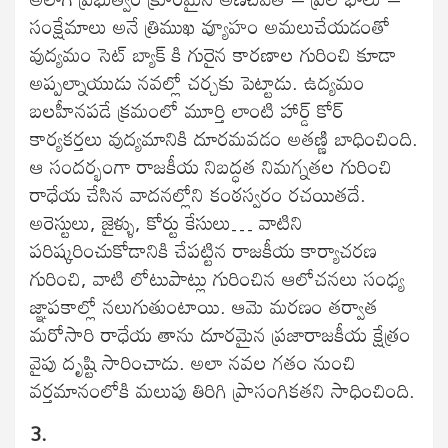
సంక్షేమాలు అనే త్రిముఖ వ్యూహం అమలుచేయడంతో
వుద్యమం సెట్ బ్యాక్ కి గురైన కారణాల గురించి కూడా
అప్పల్నాయుడు నవల్లో చర్చకు పెట్టాడు. ఉద్యమం
బలహీనపడే క్రమంలో మూర్తి లాంటి హార్డ్ కోర్
కార్యకర్తలు వుద్యమానికి దూరమవడం అతణ్ణి బాధించింది.
ఆ సందర్భంగా రాజకీయ నిబద్ధత నిమగ్నతల గురించి
రాధేయ చేసిన వాదనల్లోని కంఠస్వరం రచయితదే.
అరెస్టులు, జైళ్ళు, కోర్టు కేసులు… వాటిని
పరిష్కరించుకోడానికి చేపట్టిన రాజకీయ కార్యాచరణ
గురించి, వాటి లోటుపాట్లు గురించిన ఆలోచనలు సంధ్య
జ్ఞాపకాల్లో నలుగుతుంటాయి. ఆమె మరణం తర్వాత
మరోసారి రాధేయ తాను దూరమైన ప్రజారాజకీయ క్షేత్రం
వైపు దృష్టి సారించాడు. అలా నవల గతం నుంచి
వర్తమానంలోకి మలుపు తిరిగి ప్రాసంగికతని సాధించింది.
3.