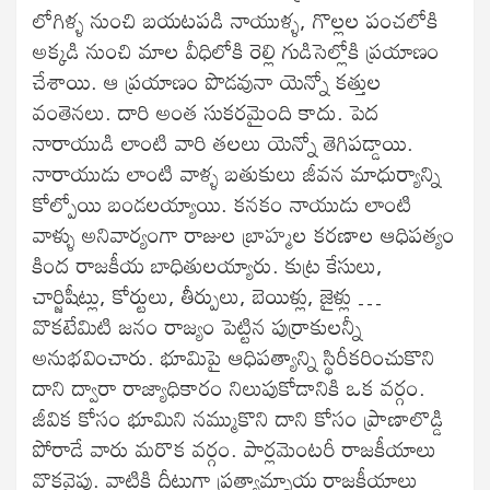
లోగిళ్ళ నుంచి బయటపడి నాయుళ్ళ, గొల్లల పంచలోకి
అక్కడి నుంచి మాల వీధిలోకి రెల్లి గుడిసెల్లోకి ప్రయాణం
చేశాయి. ఆ ప్రయాణం పొడవునా యెన్నో కత్తుల
వంతెనలు. దారి అంత సుకరమైంది కాదు. పెద
నారాయుడి లాంటి వారి తలలు యెన్నో తెగిపడ్డాయి.
నారాయుడు లాంటి వాళ్ళ బతుకులు జీవన మాధుర్యాన్ని
కోల్పోయి బండలయ్యాయి. కనకం నాయుడు లాంటి
వాళ్ళు అనివార్యంగా రాజుల బ్రాహ్మల కరణాల ఆధిపత్యం
కింద రాజకీయ బాధితులయ్యారు. కుట్ర కేసులు,
చార్జిషీట్లు, కోర్టులు, తీర్పులు, బెయిళ్లు, జైళ్లు …
వొకటేమిటి జనం రాజ్యం పెట్టిన పుర్రాకులన్నీ
అనుభవించారు. భూమిపై ఆధిపత్యాన్ని స్థిరీకరించుకొని
దాని ద్వారా రాజ్యాధికారం నిలుపుకోడానికి ఒక వర్గం.
జీవిక కోసం భూమిని నమ్ముకొని దాని కోసం ప్రాణాలొడ్డి
పోరాడే వారు మరొక వర్గం. పార్లమెంటరీ రాజకీయాలు
వొకవైపు. వాటికి దీటుగా ప్రత్యామ్నాయ రాజకీయాలు