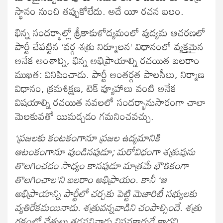
స్థానం నుంచి తప్పుకోలేదు. అదే యీ రచన బలం.
భిన్న సందర్భాల్లో శ్రీకాకుళోద్యమంలో వుద్యమ ఆచరణలో
పార్టీ చేపట్టిన ‘వర్గ శత్రు నిర్మూలన’ విధానంలో వ్యక్తమైన
అనేక అంశాల్ని, భిన్న అభిప్రాయాల్ని రచయిత బలరాం
ముఖత: వినిపించాడు. పార్టీ అంతర్గత పాలసీలు, నిర్మాణ
విధానం, క్రమశిక్షణ, టెక్ వ్యూహాలు వంటి అనేక
విషయాల్ని రచయిత నవలలో సందర్భానుసారంగా చాలా
మెలకువతో యిమడ్చడం గమనించవచ్చు.
‘ప్రజలకు కంటకంగానూ ప్రజల ఉద్యమానికి
ఆటంకంగానూ వుండినపుడూ; మరోవిధంగా శత్రువును
తొలగించడం సాధ్యం కానపుడూ మాత్రమే భౌతికంగా
తొలగించాల’ని బలరాం అభిప్రాయం. కానీ ‘ఆ
అభిప్రాయాన్ని పార్టీలో చర్చకు పెట్టి మెజారిటీ సభ్యులకు
వ్యతిరేకమయినాడు. శత్రువన్నవాడిని చంపాల్సిందే. శత్రు
రక్తంలో చేతులు తడపనివాడు విప్లవకారుడే కాదని