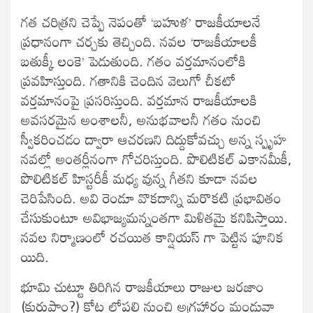
గత చరిత్రని చెప్పే నెపంతో ‘బహుళ’ రాజకీయాలనే
ప్రధానంగా చర్చకు తెచ్చింది. నవల ‘రాజకీయాలకీ
బతుక్కీ లంకె’ పెడుతుంది. గతం వర్తమానంలోకి
ప్రవహిస్తుంది. గతానికి చెందిన వెలుగో చీకటో
వర్తమానంపై ప్రసరిస్తుంది. వర్తమాన రాజకీయాలకి
అవసరమైన అంశాలనీ, అనుభవాలనీ గతం నుంచి
స్వీకరించడం ద్వారా ఆచరణని దిద్దుకోవచ్చు అన్న స్పృహ
నవల్లో అంతర్లీనంగా గోచరిస్తుంది. పొలిటికల్ ఎకానమీకీ,
పొలిటికల్ హిస్టరీకీ మధ్య వున్న గీతని కూడా నవల
చెరిపేసింది. అవి రెండూ వొకదాన్ని మరొకటి ప్రభావితం
చేసుకుంటూ అవిభాజ్యమన్నంతగా మిళితమై కనిపిస్తాయి.
నవల నిర్మాణంలో రచయిత కాన్షియస్ గా పెట్టిన పూనిక
యిది.
భూమి చుట్టూ తిరిగిన రాజకీయాలు రాజుల జరజాం
(కురుపాం?) కోట లోపలి నుంచి అగ్రహారం మండువా