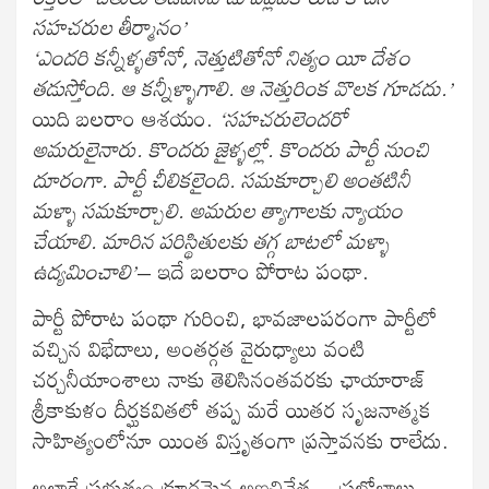
సహచరుల తీర్మానం’
‘ఎందరి కన్నీళ్ళతోనో, నెత్తుటితోనో నిత్యం యీ దేశం
తడుస్తోంది. ఆ కన్నీళ్ళాగాలి. ఆ నెత్తురింక వొలక గూడదు.’
యిది బలరాం ఆశయం.
‘సహచరులెందరో
అమరులైనారు. కొందరు జైళ్ళల్లో. కొందరు పార్టీ నుంచి
దూరంగా. పార్టీ చీలికలైంది. సమకూర్చాలి అంతటినీ
మళ్ళా సమకూర్చాలి. అమరుల త్యాగాలకు న్యాయం
చేయాలి. మారిన పరిస్థితులకు తగ్గ బాటలో మళ్ళా
ఉద్యమించాలి’
– ఇదే బలరాం పోరాట పంథా.
పార్టీ పోరాట పంథా గురించి, భావజాలపరంగా పార్టీలో
వచ్చిన విభేదాలు, అంతర్గత వైరుధ్యాలు వంటి
చర్చనీయాంశాలు నాకు తెలిసినంతవరకు ఛాయారాజ్
శ్రీకాకుళం దీర్ఘకవితలో తప్ప మరే యితర సృజనాత్మక
సాహిత్యంలోనూ యింత విస్తృతంగా ప్రస్తావనకు రాలేదు.
అలాగే ప్రభుత్వం క్రూరమైన అణచివేత – ప్రలోభాలు –