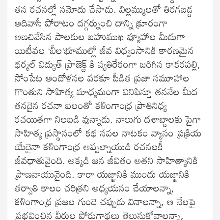
తన రచనల్లో నమోదు చేసాడు. విల్లమ్ములతో తిరగబడ్డ
ఆదివాసీ పోరాటం దగ్గర్నుంచి దాన్ని క్రూరంగా
అణచివేసిన పాలకుల బహుముఖ వ్యూహాల మీదుగా
యిటీవల ‘బీల’భూముల్లో జీవ విధ్వంసానికి కారణమైన
థర్మల్ విద్యుత్ ప్రాజెక్ట్ కి వ్యతిరేకంగా జరిగిన కాకరపల్లి,
సోంపేట ఆందోళనల వరకూ పీడిత ప్రజా సమూహాల
గొంతుని సాహిత్య మాధ్యమంగా వినిపిస్తూ తననేల మీద
తనదైన రచనా బలంతో కళింగాంధ్ర ప్రాతినిధ్య
రచయితగా నిలబడి వున్నాడు. నాలుగు దశాబ్దాలకు పైగా
సాహిత్య ప్రస్థానంలో కథ నవల నాటకం వ్యాసం ప్రక్రియ
యేదైనా కళింగాంధ్ర అప్పల్నాయుడి రచనలకీ
జీవధాతువైంది. అక్కడి జన జీవితం అతని సాహిత్యానికి
ప్రాణవాయువైంది. కారా యజ్ఞానికి ముందు యజ్ఞానికి
తర్వాతి కాలం చరిత్రని అధ్యయనం చేయాలన్నా,
కళింగాంధ్ర ప్రజల గుండె చప్పుడు వినాలన్నా, ఆ నేలపై
ప్రభవించిన వీరుల పోరుగాథలు తెలుసుకోవాలన్నా,