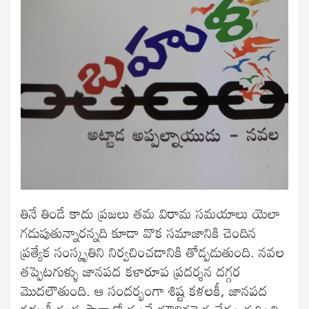
తినే తిండే కాదు ప్రజలు తమ విరామ సమయాలు యెలా
గడుపుతున్నారన్నది కూడా వొక సమాజానికి చెందిన
ప్రత్యేక సంస్కృతిని నిర్వచించడానికి తోడ్పడుతుంది. నవల
తప్పెటగుళ్ళు జానపద కళారూప ప్రదర్శన దగ్గర
మొదలౌతుంది. ఆ సందర్భంగా శిష్ట కళలకీ, జానపద