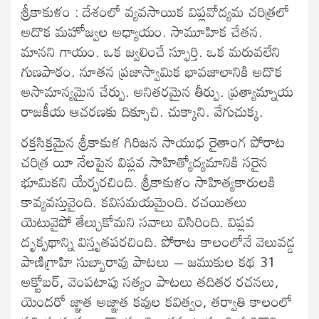
శ్రీకాకుళం : దేశంలో వ్యవసాయిక విప్లవోద్యమ చరిత్రలో
అదొక మహోజ్వల అధ్యాయం. సామూహిక చేతన.
మానని గాయం. ఒక జ్వలించే స్ఫూర్తి. ఒక మరువలేని
గుణపాఠం. నూతన ప్రజాస్వామిక భావజాలానికి అదొక
అసామాన్యమైన చేర్పు. అనితరమైన తీర్పు. ప్రత్యామ్నాయ
రాజకీయ ఆచరణకు దిక్సూచి. చుక్కాని. వేగుచుక్క.
రక్తసిక్తమైన శ్రీకాకుళ గిరిజన సాయుధ రైతాంగ పోరాట
చరిత్ర యీ నేలపైన విప్లవ సాహిత్యోద్యమానికి సరైన
భూమికని యేర్పరచింది. శ్రీకాకుళం సాహిత్యకారులకి
కావ్యవస్తువైంది. కవిసమయమైంది. రచయితలు
యెటువైపో తేల్చుకోమని సవాలు విసిరింది. విప్లవ
దృక్పథాన్ని విస్తృతపరచింది. పోరాట కాలంలోనే వెలువడ్డ
పాణిగ్రాహి సుబ్బారావు పాటలు – జముకుల కథ 31
అక్టోబర్, వెంపటాపు సత్యం పాటలు తదితర రచనలు,
యెందరో జ్ఞాత అజ్ఞాత కవుల కవిత్వం, తర్వాతి కాలంలో