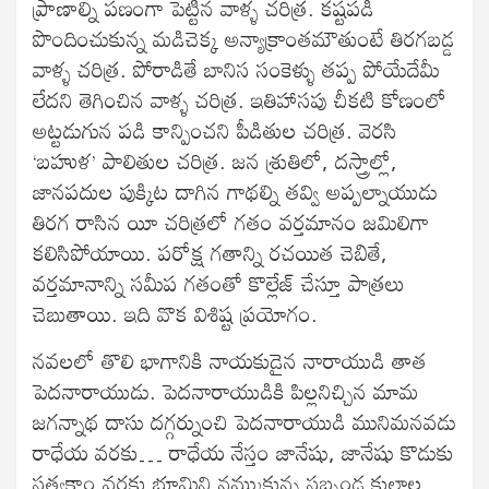
ప్రాణాల్ని పణంగా పెట్టిన వాళ్ళ చరిత్ర. కష్టపడి
పొందించుకున్న మడిచెక్క అన్యాక్రాంతమౌతుంటే తిరగబడ్డ
వాళ్ళ చరిత్ర. పోరాడితే బానిస సంకెళ్ళు తప్ప పోయేదేమీ
లేదని తెగించిన వాళ్ళ చరిత్ర. ఇతిహాసపు చీకటి కోణంలో
అట్టడుగున పడి కాన్పించని పీడితుల చరిత్ర. వెరసి
‘బహుళ’ పాలితుల చరిత్ర. జన శ్రుతిలో, దస్త్రాల్లో,
జానపదుల పుక్కిట దాగిన గాథల్ని తవ్వి అప్పల్నాయుడు
తిరగ రాసిన యీ చరిత్రలో గతం వర్తమానం జమిలిగా
కలిసిపోయాయి. పరోక్ష గతాన్ని రచయిత చెబితే,
వర్తమానాన్ని సమీప గతంతో కొల్లేజ్ చేస్తూ పాత్రలు
చెబుతాయి. ఇది వొక విశిష్ట ప్రయోగం.
నవలలో తొలి భాగానికి నాయకుడైన నారాయుడి తాత
పెదనారాయుడు. పెదనారాయుడికి పిల్లనిచ్చిన మామ
జగన్నాథ దాసు దగ్గర్నుంచి పెదనారాయుడి మునిమనవడు
రాధేయ వరకు… రాధేయ నేస్తం జానేషు, జానేషు కొడుకు
సత్యకాం వరకు భూమిని నమ్ముకున్న సబ్బండ కులాల