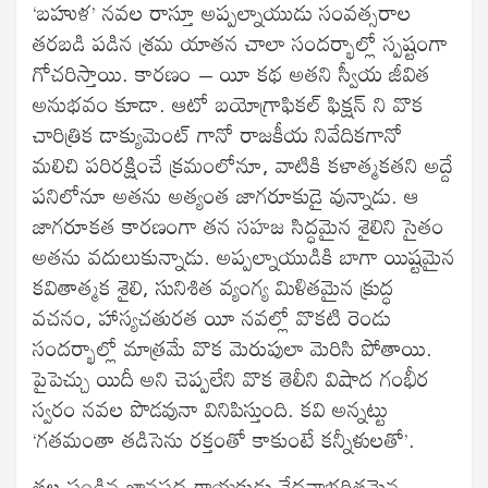
‘బహుళ’ నవల రాస్తూ అప్పల్నాయుడు సంవత్సరాల
తరబడి పడిన శ్రమ యాతన చాలా సందర్భాల్లో స్పష్టంగా
గోచరిస్తాయి. కారణం – యీ కథ అతని స్వీయ జీవిత
అనుభవం కూడా. ఆటో బయోగ్రాఫికల్ ఫిక్షన్ ని వొక
చారిత్రిక డాక్యుమెంట్ గానో రాజకీయ నివేదికగానో
మలిచి పరిరక్షించే క్రమంలోనూ, వాటికి కళాత్మకతని అద్దే
పనిలోనూ అతను అత్యంత జాగరూకుడై వున్నాడు. ఆ
జాగరూకత కారణంగా తన సహజ సిద్ధమైన శైలిని సైతం
అతను వదులుకున్నాడు. అప్పల్నాయుడికి బాగా యిష్టమైన
కవితాత్మక శైలి, సునిశిత వ్యంగ్య మిళితమైన క్రుద్ధ
వచనం, హాస్యచతురత యీ నవల్లో వొకటి రెండు
సందర్భాల్లో మాత్రమే వొక మెరుపులా మెరిసి పోతాయి.
పైపెచ్చు యిదీ అని చెప్పలేని వొక తెలీని విషాద గంభీర
స్వరం నవల పొడవునా వినిపిస్తుంది. కవి అన్నట్టు
‘గతమంతా తడిసెను రక్తంతో కాకుంటే కన్నీళులతో’.
తల పండిన జానపద గాయకుడు వేదనాభరితమైన