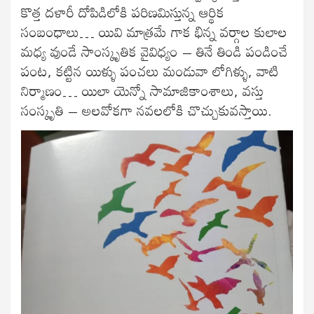
కొత్త దళారీ దోపిడిలోకి పరిణమిస్తున్న ఆర్థిక
సంబంధాలు… యివి మాత్రమే గాక భిన్న వర్గాల కులాల
మధ్య వుండే సాంస్కృతిక వైవిధ్యం – తినే తిండి పండించే
పంట, కట్టిన యిళ్ళు పంచలు మండువా లోగిళ్ళు, వాటి
నిర్మాణం… యిలా యెన్నో సామాజికాంశాలు, వస్తు
సంస్కృతి – అలవోకగా నవలలోకి చొచ్చుకువస్తాయి.