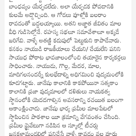
బాంధవ్యం యేర్పడలేదు. అలా యేర్పడక పోవడానికి
కులమే అడ్డొచ్చింది. ఆ గోడలు వూళ్లోకి బలరాం
రావడంతో బద్దలయ్యాయి. అతని అజ్ఞాత జీవితం మాల
వీధి గుడిసెల్లోనే. రహస్య సభలూ సమావేశాలూ అక్కడే
జరిగేవి. వాళ్ళే అతణ్ణి కడుపులో పెట్టుకుని కాపాడేవారు.
కనకం నాయుడి రాజకీయాలు చేయని/ చేయలేని పనిని
సాయుధ పోరాట భావజాలంలోంచి తయారైన కార్యకర్తలు
సాధించారు. నాయుడు, గొల్ల, మేదర, మాల,
మాదిగలనందర్నీ కులభేదాల్ని అధిగమించి వుద్యమంలోకి
కూడగట్టారు. జానేషు కాలానికి కాకపోయినా సత్యకాం
కాలానికి ప్రజా వుద్యమాలలో దళితులు నాయకత్వ
స్థానంలోకి యెదదగాల్సిన అవసరాన్ని రచయిత బలంగా
ఆకాంక్షించాడు. జానేషు భార్య ప్రమీల మాలపేటలో
స్థాపించిన పాఠశాల యీ క్రమాన్ని వేగవంతం చేసింది.
ప్రమీల ప్రైవేటుగా నడిపిన ఆ స్కూల్లో టీచర్లు
జనకళామండలిలో పనిచేసే వాళ్ళే కావడం వల్ల వూరు