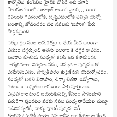
కార్పోరేట్ కంపెనీల హైటెక్ దోపిడీ అవి దళారీ
పాలకులకులతో మిలాఖత్ అయిన వైఖరీ… యిలా
రచయిత గమనంలోకి, దృష్టిపథంలోకి వచ్చిన యెన్నో
అంశాల్ని జోడించడం వల్ల నవలకు ‘బహుళ’ పేరు
సార్థకమైంది.
సత్యం కైలాసంల అమరత్వం రాధేయ మీద బలంగా
పడటం దగ్గర్నుంచి అతను బలరాం కి దగ్గర కావడం,
బలరాం కూతురు సంధ్యతో కలిపి జన కళామండలి
కార్యక్రమాలు నిర్వహించడం, నెమ్మదిగా వుద్యమంతో
మమేకమవడం, పార్వతీపురం కుట్రకేసుని యెదుర్కోవడం,
సంధ్యతో అతని వివాహం, చిన్నా చితకా ఉద్యోగాలు,
కుటుంబ బాధ్యతల కారణంగా పార్టీ పూర్తికాలం
వ్యవహారాలనుంచి బయటకువచ్చి కేవలం సానుభూతి
పరుడిగా వుండటం వరకు నవల సంధ్య రాధేయల చుట్టూ
నడిచినప్పటికీ, వాళ్ళు వూరికీ వుద్యమానికీ
దూరమైనప్పటికీ వూరూ సమకాలీన రాజకీయాలూ కేంద్ర