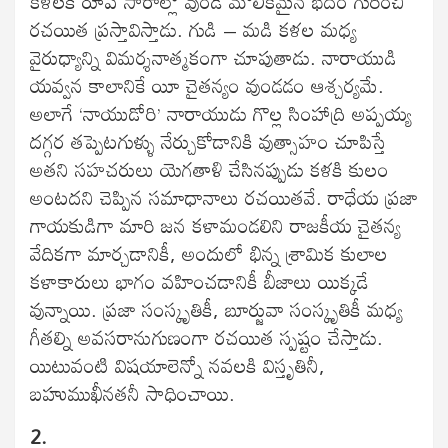
కళలకీ రూప సారాల్లో వుండే మౌలికమైన భేదం గురించి
రచయిత ప్రస్తావిస్తాడు. గుడి – మడి కళల మధ్య
వైరుధ్యాన్ని విమర్శనాత్మకంగా చూపుతాడు. నారాయుడి
యవ్వన కాలానికే యీ చైతన్యం వుండడం ఆశ్చర్యమే.
అలాగే ‘నాయుడోరి’ నారాయుడు గొల్ల సింహాద్రి అప్పయ్య
దగ్గర తప్పెటగుళ్ళు నేర్చుకోడానికి వుత్సాహం చూపిస్తే
అతని సహచరులు యెగతాళి చేసినప్పుడు కళకి కులం
అంటదని చెప్పిన సమాధానాలు రచయితవే. రాధేయ ప్రజా
గాయకుడిగా మారి జన కళామండలిని రాజకీయ చైతన్య
వేదికగా మార్చడానికీ, అందులో భిన్న శ్రామిక కులాల
కళాకారులు భాగం వహించడానికీ బీజాలు యిక్కడే
వున్నాయి. ప్రజా సంస్కృతికీ, బూర్జువా సంస్కృతికీ మధ్య
గీతల్ని అవసరానుగుణంగా రచయిత స్పష్టం చేస్తాడు.
యిటువంటి విషయాలెన్నో నవలకి విస్తృతినీ,
బహుముఖీనతనీ సాధించాయి.
2.