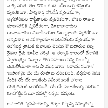
వాళ్ళ చరిత్ర. తెల్ల దొరల కింద జమీందార్ల శిస్తులకు
వ్యతిరేకంగా, షావుకార్ల దోపిడీకి వ్యతిరేకంగా,
అగ్రహారీకుల దాష్టీకాలకు వ్యతిరేకంగా, భోక్తల రాజుల
భూదాహానికి వ్యతిరేకంగా, మోఖాసాదారుల
యినాందారుల మిరాసీదారుల దుర్మార్గాలకు వ్యతిరేకంగా,
అన్నిరకాల ఆధిపత్యాలకూ అణచివేతలకు వ్యతిరేకంగా
తిరగబడ్డ శ్రామిక కులాలకు చెందిన కౌలుదారుల చిన్న
రైతుల రైతు కూలీల చరిత్ర. ఆ తర్వాతి కాలంలో దేశానికి
స్వాతంత్ర్యం వచ్చాకా పౌర సమాజం కన్న కలలన్నీ
చెదిరిపోయాకా అది సాయుధంగానో నిరాయుధంగానో
‘బహుళ’మై యే యే రూపాలు ధరించిందీ, వర్తమాన వేదిక
మీదికి యే యే రాజకీయ సమీకరణలకీ పోరాట
యెత్తుగడలకీ దారితీసిందీ, యే యే ప్రజాశ్రేణుల్ని కదిలించి
కూడగట్టిందీ యీ నవల్లో చర్చకు వస్తుంది.
అవడానికి వ్యవసాయాన్ని, రెక్కల కష్టాన్ని నమ్ముకున్న