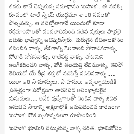
తనకు తానే చెప్పుకున్న సమాధానం ‘బహుళ’. ఈ నవల్ని
రూపంలో టాల్ స్టాయ్ యుద్ధమూ శాంతి నవలతో
పోల్చవచ్చు. ఆ నవల్లోలాగానే యిందులో కూడా
రక్తమాంసాలతో వందలాదిమంది సజీవ వ్యక్తులు పాత్రలై
బతుకు భాష్యాన్ని ఆవిష్కరిస్తారు. మెరుగైన జీవితాలకోసం
తపించిన వాళ్ళు, జీవితాల్ని గెలవాలని పోరాడినవాళ్ళు,
పోరాడి వోడినవాళ్ళు, రాజీపడ్డ వాళ్ళు, వోటమిని
అంగీకరించని వాళ్ళు, వోడి తలయెత్తి లేచినవాళ్ళు, తెలిసో
తెలియకో యే తీవ్ర శక్తులో నడిపిస్తే నడిచినవాళ్ళు …
యిలా అతి సామాన్యులు, సాహసులు అప్పల్నాయుడికి
ప్రత్యక్షంగా పరోక్షంగా తారసపడ్డ అసంఖ్యాకులైన
మనుషులు… అనేక వుద్వేగాలతో నిండిన వాళ్ళ జీవిత
అనుభవ సారాన్ని అక్షరాల్లోకి అనువదించిన కారణంగా
‘బహుళ’ వొక బృహన్నవలగా రూపొందింది.
‘బహుళ’ భూమిని నమ్ముకున్న వాళ్ళ చరిత్ర. భూమికోసం