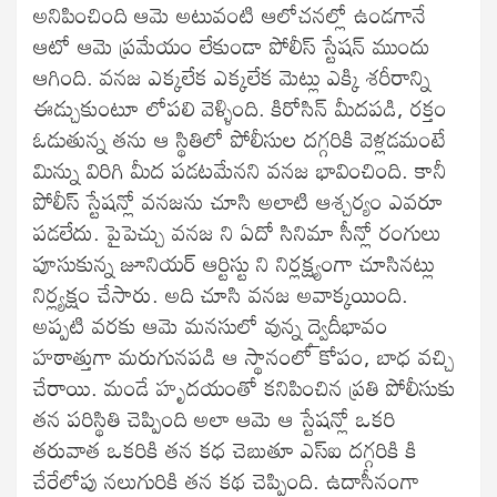
అనిపించింది ఆమె అటువంటి ఆలోచనల్లో ఉండగానే
ఆటో ఆమె ప్రమేయం లేకుండా పోలీస్ స్టేషన్ ముందు
ఆగింది. వనజ ఎక్కలేక ఎక్కలేక మెట్లు ఎక్కి శరీరాన్ని
ఈడ్చుకుంటూ లోపలి వెళ్ళింది. కిరోసిన్ మీదపడి, రక్తం
ఓడుతున్న తను ఆ స్థితిలో పోలీసుల దగ్గరికి వెళ్లడమంటే
మిన్ను విరిగి మీద పడటమేనని వనజ భావించింది. కానీ
పోలీస్ స్టేషన్లో వనజను చూసి అలాటి ఆశ్చర్యం ఎవరూ
పడలేదు. పైపెచ్చు వనజ ని ఏదో సినిమా సీన్లో రంగులు
పూసుకున్న జూనియర్ ఆర్టిస్టు ని నిర్లక్ష్యంగా చూసినట్లు
నిర్ల్యక్షం చేసారు. అది చూసి వనజ అవాక్కయింది.
అప్పటి వరకు ఆమె మనసులో వున్న ద్వైదీభావం
హఠాత్తుగా మరుగునపడి ఆ స్థానంలో కోపం, బాధ వచ్చి
చేరాయి. మండే హృదయంతో కనిపించిన ప్రతి పోలీసుకు
తన పరిస్థితి చెప్పింది అలా ఆమె ఆ స్టేషన్లో ఒకరి
తరువాత ఒకరికి తన కధ చెబుతూ ఎస్‌ఐ దగ్గరికి కి
చేరేలోపు నలుగురికి తన కథ చెప్పింది. ఉదాసీనంగా