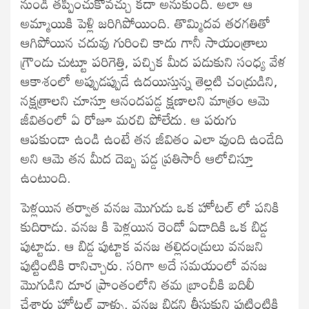
నుండి తప్పించుకోవచ్చు కదా అనుకుంది. అలా ఆ
అమ్మాయికి పెళ్లి జరిగిపోయింది. తొమ్మిదవ తరగతితో
ఆగిపోయిన చదువు గురించి కాదు గానీ సాయంత్రాలు
గ్రౌండు చుట్టూ పరిగెత్తి, పచ్చిక మీద పడుకుని సంధ్య వేళ
ఆకాశంలో అప్పుడప్పుడే ఉదయిస్తున్న తెల్లటి చంద్రుడిని,
నక్షత్రాలని చూస్తూ ఆనందపడ్డ క్షణాలని మాత్రం ఆమె
జీవితంలో ఏ రోజూ మరచి పోలేదు. ఆ పరుగు
ఆపకుండా ఉండి ఉంటే తన జీవితం ఎలా వుంది ఉండేది
అని ఆమె తన మీద దెబ్బ పడ్డ ప్రతిసారీ ఆలోచిస్తూ
ఉంటుంది.
పెళ్లయిన తర్వాత వనజ మొగుడు ఒక హోటల్ లో పనికి
కుదిరాడు. వనజ కి పెళ్లయిన రెండో ఏడాదికి ఒక బిడ్డ
పుట్టాడు. ఆ బిడ్డ పుట్టాక వనజ తల్లిదండ్రులు వనజని
పుట్టింటికి రానిచ్చారు. సరిగా అదే సమయంలో వనజ
మొగుడిని దూర ప్రాంతంలోని తమ బ్రాంచీకి బదిలీ
చేశారు హోటల్ వాళ్ళు. వనజ బిడ్డని తీసుకుని పుట్టింటికి