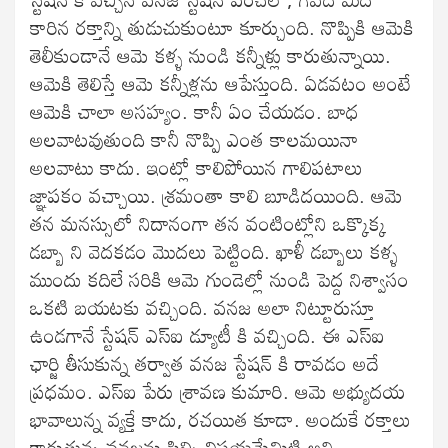
కారిన రక్తాన్ని తుడుచుకుంటూ కూర్చుంది. నొప్పికి ఆమెకి
తెలీకుండానే ఆమె కళ్ళ నుండి కన్నీళ్లు కారుతున్నాయి.
ఆమెకి తెలిస్తే ఆమె కన్నీళ్లను ఆపేస్తుంది. ఏడవటం అంటే
ఆమెకి చాలా అసహ్యం. కానీ ఏం చేయడం. బాధ
అలవాటవుతుంది కానీ నొప్పి ఎంత కాలమయినా
అలవాటు కాదు. ఇంట్లో కాలిపోయిన గాలిపటాలు
జ్ఞాపకం వచ్చాయి. శ్రమంతా కాలి బూడిదయింది. ఆమె
తన మనస్సులో నిదానంగా తన వంటింట్లోని ఒక్కొక్క
డబ్బా ని వెదకడం మొదలు పెట్టింది. ఖాళీ డబ్బాలు కళ్ళ
ముందు కదిలే సరికి ఆమె గుండెల్లో నుండి పెద్ద నిశ్వాసం
ఒకటి బయటకు వచ్చింది. వనజ అలా నిట్టూరుస్తూ
ఉండగానే స్టేషన్ ఎస్‌ఐ డ్యూటీ కి వచ్చింది. ఈ ఎస్‌ఐ
ఛార్జి తీసుకున్న తర్వాత వనజ స్టేషన్ కి రావడం అదే
ప్రధమం. ఎస్‌ఐ పేరు శ్రావణ కుమారి. ఆమె అభ్యుదయ
భావాలున్న వ్యక్తే కాదు, రచయిత కూడా. అందుకే రక్తాలు
కారుతున్న వనజను పిల్చి విషయమేమిటి అని