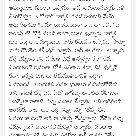
అమ్మాయిల గురించి చెప్తాము. అవసరమయినప్పుడు వెళ్లి
తీసుకొస్తాం. ఒకోసారి వాళ్ళని గమనించుకుని మేమె
అడుగుతాము ”అమ్మాయిలేమయినా కావాలా అని.” నా
అండర్ లో కొద్ధి మంది అమ్మాయిలు వున్నారు వాళ్ళని
బుక్ చేస్తే ఆ అమ్మాయిలు నాకు కమీషన్ ఇస్తారు. ‘సార్లూ’
నాకు కొంచెం కమీషన్ ఇస్తారు, అదీ ఈ డబ్బు” అన్నాడు.
భర్త చెప్పింది విని వనజకి పెద్ద ఆశ్చర్యం కలగలేదు.
ఎందుకంటె ఇదంతా లోక సహజం కదా, విని వున్నదే
కదా, ఇక్కడ భుజాలు తడుముకోడానికి పెద్దగా
ఏముందనీ. అందుకని వనజ భుజాలు తడుముకోలేదు
కానీ ఆమెకి భర్త పట్ల ఏదో జుగుప్స లాంటిది కలిగింది.
”నువ్వెలా అలాటి తప్పు పనులు చేస్తావు” అని అడిగింది.
అందుకు రాజా ఒక పెద్ద నవ్వు నవ్వి ”తప్పు పని
ఏదయినా ఉంటే అది ఆ ‘సార్లు’ చేస్తున్నారు. నేనేం తప్పు
చేస్తున్నాను? భలేదానివే నువ్వు” అన్నాడు. వనజ ఆ
సమాధానం తో సంతృప్తి పడలేదు కానీ అతను తెచ్చే