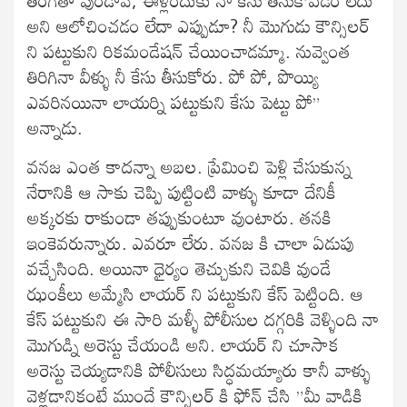
అని ఆలోచించడం లేదా ఎప్పుడూ? నీ మొగుడు కౌన్సిలర్
ని పట్టుకుని రికమండేషన్ చేయించాడమ్మా. నువ్వెంత
తిరిగినా వీళ్ళు నీ కేసు తీసుకోరు. పో పో, పొయ్యి
ఎవరినయినా లాయర్ని పట్టుకుని కేసు పెట్టు పో”
అన్నాడు.
వనజ ఎంత కాదన్నా అబల. ప్రేమించి పెళ్లి చేసుకున్న
నేరానికి ఆ సాకు చెప్పి పుట్టింటి వాళ్ళు కూడా దేనికీ
అక్కరకు రాకుండా తప్పుకుంటూ వుంటారు. తనకి
ఇంకెవరున్నారు. ఎవరూ లేరు. వనజ కి చాలా ఏడుపు
వచ్చేసింది. అయినా ధైర్యం తెచ్చుకుని చెవికి వుండే
ఝంకీలు అమ్మేసి లాయర్ ని పట్టుకుని కేస్ పెట్టింది. ఆ
కేస్ పట్టుకుని ఈ సారి మళ్ళీ పోలీసుల దగ్గరికి వెళ్ళింది నా
మొగుడ్ని అరెస్టు చేయండి అని. లాయర్ ని చూసాక
అరెస్టు చెయ్యడానికి పోలీసులు సిద్ధమయ్యారు కానీ వాళ్ళు
వెళ్లడానికంటే ముందే కౌన్సిలర్ కి ఫోన్ చేసి ”మీ వాడికి