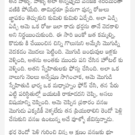
అనే వాళ్ళు. వాళ్ళు అలా అన్నప్పుడు వనజకి శరీరమంతా
వణికి పోయేది. తామిద్దరూ ప్రేమగా వున్న రోజులు
జ్ఞాపకం తెచ్చుకుని కుమిలి కుమిలి ఏడ్చేది. అలా ఏడ్చి
ఏడ్చి ఆమె ఒక రోజు ఇలా కాదు భర్తను తానే వెదకాలి
అని నిర్ణయించుకుంది. ఈ సారి ఇంకో జత కమ్మల్ని,
కొడుకు కి చేయించిన చిన్ని గొలుసుని అమ్మేసి మొగుడ్ని
వెదకడం మొదలు పెట్టింది. మొగుడి బంధువుల ఇళ్లకు
వెళ్ళింది, అతను అంతకు ముందు పని చేసిన హోటల్ కు
వెళ్ళింది. అతని స్నేహితులకు ఫోన్లు చేసింది. అలా ఒక
నాలుగు నెలలు అన్వేషణ సాగించాక, ఆమె మొగుడి
స్నేహితుడి భార్య ఒక మధ్యాహ్నం ఫోన్ చేసి, తన పేరు
ఎట్టి పరిస్థితుల్లో బయటకి రాకూడదని చెప్పి, అసలు
విషయాన్ని చెప్పింది. ఆమె చెప్పిన ప్రకారం వనజ
మొగుడు ఎక్కడికీ వెళ్ళలేదు తన ప్రియురాలిని రెండో పెళ్లి
చేసుకుని వనజ ఉంటున్న అదే వూళ్ళో జీవిస్తున్నాడు.
భర్త రెండో పెళ్లి గురించి విన్న ఆ క్షణం వనజకు భూ