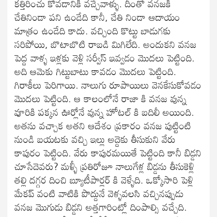
కత్తిరించు కోవడానికి వచ్చేవాళ్ళు. దీంతో వనజకి
చేతినిండా పని ఉండేది కానీ, చేతి నిండా ఆదాయం
మాత్రం ఉండేది కాదు. వచ్చింది కొట్టు బాడుగకు
సరిపోయి, బొటాబొటి రాబడి మిగిలేది. అందుకని వనజ
పెద్ద వాళ్ళ ఇళ్లకు వెళ్లి సర్వీస్ ఇవ్వడం మొదలు పెట్టింది.
అది ఆమెకు గిట్టుబాటు కావడం మొదలు పెట్టింది.
గిరాకీలు పెరిగాయి. నాలుగు రూపాయిలు వెనకేసుకోవడం
మొదలు పెట్టింది. ఆ కాలంలోనే రాజా కి వనజ వున్న
వూరికి పక్కన ఊర్లోనే వున్న హోటల్ కి బదిలీ అయింది.
అతను వచ్చాక అతని ఆదేశం ప్రకారం వనజ పుట్టింటి
నుండి బయటకు వచ్చి ఇల్లు అద్దెకు తీసుకుని వేరు
కాపురం పెట్టింది. వేరు కాపురమయితే పెట్టింది కానీ బిడ్డని
చూసేదెవరు? మళ్ళీ ప్రతిరోజూ నాలుగేళ్ల బిడ్డను తీసుకెళ్లి
తల్లి దగ్గర దించి బ్యూటీపార్లర్ కి వెళ్ళేది. ఒక్కోసారి పెళ్లి
మేకప్ వంటి వాటికి పొద్దునే వెళ్ళవలసి వచ్చినప్పుడు
వనజ మొగుడు బిడ్డని అత్తగారింట్లో దింపాల్సి వచ్చేది.