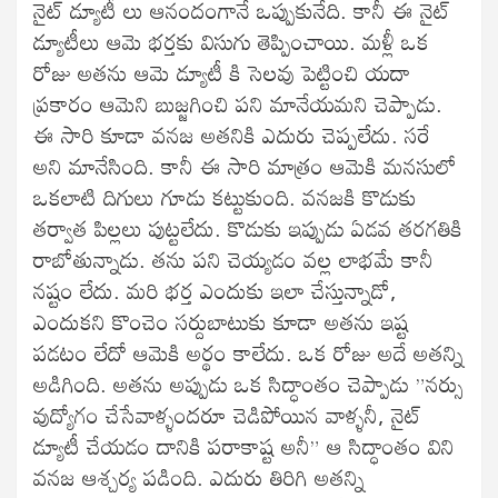
నైట్ డ్యూటీ లు ఆనందంగానే ఒప్పుకునేది. కానీ ఈ నైట్
డ్యూటీలు ఆమె భర్తకు విసుగు తెప్పించాయి. మళ్లీ ఒక
రోజు అతను ఆమె డ్యూటీ కి సెలవు పెట్టించి యదా
ప్రకారం ఆమెని బుజ్జగించి పని మానేయమని చెప్పాడు.
ఈ సారి కూడా వనజ అతనికి ఎదురు చెప్పలేదు. సరే
అని మానేసింది. కానీ ఈ సారి మాత్రం ఆమెకి మనసులో
ఒకలాటి దిగులు గూడు కట్టుకుంది. వనజకి కొడుకు
తర్వాత పిల్లలు పుట్టలేదు. కొడుకు ఇప్పుడు ఏడవ తరగతికి
రాబోతున్నాడు. తను పని చెయ్యడం వల్ల లాభమే కానీ
నష్టం లేదు. మరి భర్త ఎందుకు ఇలా చేస్తున్నాడో,
ఎందుకని కొంచెం సర్దుబాటుకు కూడా అతను ఇష్ట
పడటం లేదో ఆమెకి అర్థం కాలేదు. ఒక రోజు అదే అతన్ని
అడిగింది. అతను అప్పుడు ఒక సిద్ధాంతం చెప్పాడు ”నర్సు
వుద్యోగం చేసేవాళ్ళందరూ చెడిపోయిన వాళ్ళనీ, నైట్
డ్యూటీ చేయడం దానికి పరాకాష్ట అనీ” ఆ సిద్ధాంతం విని
వనజ ఆశ్చర్య పడింది. ఎదురు తిరిగి అతన్ని