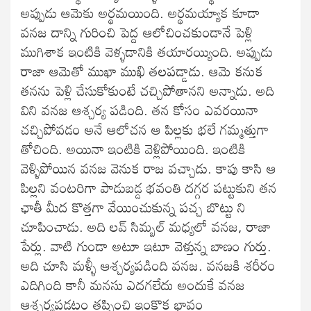
అప్పుడు ఆమెకు అర్థమయింది. అర్థమయ్యాక కూడా
వనజ దాన్ని గురించి పెద్ద ఆలోచించకుండానే పెళ్లి
ముగిశాక ఇంటికి వెళ్ళడానికి తయారయ్యింది. అప్పుడు
రాజా ఆమెతో ముఖా ముఖి తలపడ్డాడు. ఆమె కనుక
తనను పెళ్లి చేసుకోకుంటే చచ్చిపోతానని అన్నాడు. అది
విని వనజ ఆశ్చర్య పడింది. తన కోసం ఎవరయినా
చచ్చిపోవడం అనే ఆలోచన ఆ పిల్లకు భలే గమ్మత్తుగా
తోచింది. అయినా ఇంటికి వెళ్లిపోయింది. ఇంటికి
వెళ్ళిపోయిన వనజ వెనుక రాజ వచ్చాడు. కాపు కాసి ఆ
పిల్లని వంటరిగా పాడుబడ్డ భవంతి దగ్గర పట్టుకుని తన
ఛాతీ మీద కొత్తగా వేయించుకున్న పచ్చ బొట్టు ని
చూపించాడు. అది లవ్ సిమ్బల్ మధ్యలో వనజ, రాజా
పేర్లు. వాటి గుండా అటూ ఇటూ వెళ్తున్న బాణం గుర్తు.
అది చూసి మళ్ళీ ఆశ్చర్యపడింది వనజ. వనజకి శరీరం
ఎదిగింది కానీ మనసు ఎదగలేదు అందుకే వనజ
ఆశ్చర్యపడటం తప్పించి ఇంకొక భావం