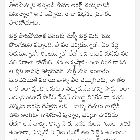
పారిపొమ్మని చెప్పండి మేము అరెస్ట్ చెయ్యడానికి
వస్తున్నాం” అని చెప్పారు. రాజా పధకం ప్రకారం
పారిపోయాడు.
భర్త పారిపోయాక వనజకు మళ్ళీ భర్త మీద ప్రేమ
పొంగుకుని వచ్చింది. పాపం ఎక్కడున్నాడో, ఏం కష్ట
పడుతున్నాడో, తింటున్నాడో లేదో అని ఆమెకి మనసు పరి
పరి విధాలా పోయేది. తన అదృష్టాన్ని ఇలా తిరగ రాసిన
ఆ స్త్రీని కాసేపు తిట్టుకునేది. మళ్లీ మన బంగారం
మంచిదయితే పరాయి వాళ్ళు ఏం చెయ్యగలరు, నా తల
రాత ఇలా వుంది అనుకుని ఏడ్చుకునేది కొన్ని సార్లు. ఇలా
ఏడ్చుకుంటూనే పోలీస్ స్టేషన్ చుట్టూ తిరిగేది నా భర్తను
ఎప్పుడు అరెస్టు చేస్తారు అని. ”వాళ్ళు చేతులు గాల్లోకి
ఊపి అంతటా గాలిస్తూనే వున్నాం, ఎక్కడా దొరకడం
లేదు” అనే వాళ్ళు. కొన్ని సార్లు వెనక నుండి ”ఇంకా బతికి
ఉంటాడా, ఎప్పుడో ఏ రైలు కిందో తల పెట్టేసి ఉంటాడు”