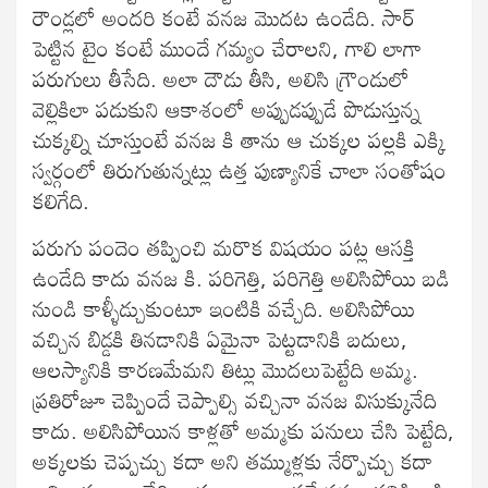
రౌండ్లలో అందరి కంటే వనజ మొదట ఉండేది. సార్
పెట్టిన టైం కంటే ముందే గమ్యం చేరాలని, గాలి లాగా
పరుగులు తీసేది. అలా దౌడు తీసి, అలిసి గ్రౌండులో
వెల్లికిలా పడుకుని ఆకాశంలో అప్పుడప్పుడే పొడుస్తున్న
చుక్కల్ని చూస్తుంటే వనజ కి తాను ఆ చుక్కల పల్లకి ఎక్కి
స్వర్గంలో తిరుగుతున్నట్లు ఉత్త పుణ్యానికే చాలా సంతోషం
కలిగేది.
పరుగు పందెం తప్పించి మరొక విషయం పట్ల ఆసక్తి
ఉండేది కాదు వనజ కి. పరిగెత్తి, పరిగెత్తి అలిసిపోయి బడి
నుండి కాళ్ళీడ్చుకుంటూ ఇంటికి వచ్చేది. అలిసిపోయి
వచ్చిన బిడ్డకి తినడానికి ఏమైనా పెట్టడానికి బదులు,
ఆలస్యానికి కారణమేమని తిట్లు మొదలుపెట్టేది అమ్మ.
ప్రతిరోజూ చెప్పిందే చెప్పాల్సి వచ్చినా వనజ విసుక్కునేది
కాదు. అలిసిపోయిన కాళ్లతో అమ్మకు పనులు చేసి పెట్టేది,
అక్కలకు చెప్పచ్చు కదా అని తమ్ముళ్లకు నేర్పొచ్చు కదా