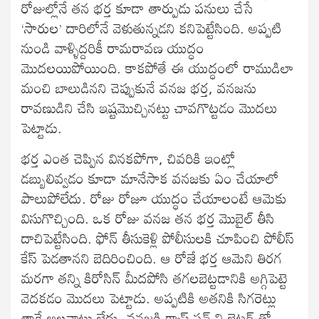
రోజుల్లోనే తన భర్త కూడా తార్పుడు పనులు చేసే
‘సారుల’ దారిలోనే వెళుతున్నడని కనిపెట్టేసింది. అప్పటి
నుండి వాళ్ళిద్దరికీ రామరావణ యుద్ధం
మొదలయిపోయింది. కాకపోతే ఈ యుద్ధంలో రాముడిలా
మంచి బాలుడినని చెప్పుకునే వనజ భర్త, వనజను
రావణుడిని చేసి ఇష్టమొచ్చినట్టు చావగొట్టడం మొదలు
పెట్టాడు.
భర్త ఎంత చెప్పిన వినకపోగా, చివరికి ఇంట్లో
డబ్బులివ్వడం కూడా మానేసాక వనజకు ఏం చేయాలో
పాలుపోలేదు. రోజు రోజూ యుద్ధం చేయాలంటే ఆమెకు
విసుగొచ్చింది. ఒక రోజు వనజ తన భర్త మొబైల్ తీసి
దాచిపెట్టేసింది. ఫోన్ తీసుకెళ్లి పోలీసులకి చూపించి పోలీస్
కేస్ పెడతానని బెదిరించింది. ఆ రోజే భర్త ఆమెని తిరగ
మరగా తన్ని కిరోసిన్ మీదపోసి తగలబెట్టడానికి అగ్గిపెట్టె
వెదకడం మొదలు పెట్టాడు. అప్పటికి అతనికి సిగరెట్లు
తాగే అలవాటు లేదు. వనజకి గ్యాస్ స్టవ్ ని లైటర్ తో