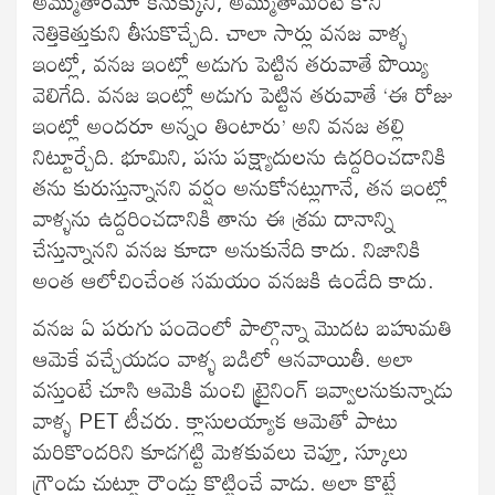
అమ్ముతారేమో కనుక్కుని, అమ్ముతామంటే కొని
నెత్తికెత్తుకుని తీసుకొచ్చేది. చాలా సార్లు వనజ వాళ్ళ
ఇంట్లో, వనజ ఇంట్లో అడుగు పెట్టిన తరువాతే పొయ్యి
వెలిగేది. వనజ ఇంట్లో అడుగు పెట్టిన తరువాతే ‘ఈ రోజు
ఇంట్లో అందరూ అన్నం తింటారు’ అని వనజ తల్లి
నిట్టూర్చేది. భూమిని, పసు పక్ష్యాదులను ఉద్దరించడానికి
తను కురుస్తున్నానని వర్షం అనుకోనట్లుగానే, తన ఇంట్లో
వాళ్ళను ఉద్దరించడానికి తాను ఈ శ్రమ దానాన్ని
చేస్తున్నానని వనజ కూడా అనుకునేది కాదు. నిజానికి
అంత ఆలోచించేంత సమయం వనజకి ఉండేది కాదు.
వనజ ఏ పరుగు పందెంలో పాల్గొన్నా మొదట బహుమతి
ఆమెకే వచ్చేయడం వాళ్ళ బడిలో ఆనవాయితీ. అలా
వస్తుంటే చూసి ఆమెకి మంచి ట్రైనింగ్ ఇవ్వాలనుకున్నాడు
వాళ్ళ PET టీచరు. క్లాసులయ్యాక ఆమెతో పాటు
మరికొందరిని కూడగట్టి మెళకువలు చెప్తూ, స్కూలు
గ్రౌండు చుట్టూ రౌండ్లు కొట్టించే వాడు. అలా కొట్టే