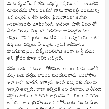
వింటున్న ఎస్‌ఐ కి తను చెప్తున్న విషయంలో నిజాయితీని
చూపించడం కోసం రవికలో తాను దాచిపెట్టి ఉంచుకున్న
భర్త మొబైల్ ని తీసి అతను ప్రియురాలితో జరిపిన
సంభాషణలను చూపించింది. అవంతా చూసి ఎస్‌ఐ తో
పాటు మిగతా సిబ్బంది ముసిముసిగా నవ్వుకుంటూ
చెవులు కొరుక్కుంటూ ఉంటే వనజ కి అప్పుడు కూడా తన
భర్త అలా నవ్వులు పాలవుతున్నాడనే అభిమానం
పొంగుకొచ్చింది. మళ్ళీ అంతలోనే అంతా ఆ స్త్రీ వల్లనే
అని క్రోధం కూడా కలిసి వచ్చింది.
వనజ ఆశించినట్లుగానే పోలీసులు ఆమెతో కలిసి ఇంటికి
వచ్చి ఆమె భర్తను కొంచెం మందలించారు. ఇంకోసారి
ఇలా జరగ కూడదు అన్నారు. ఇంటి ఖర్చులకు డబ్బులు
ఇవ్వాలి అన్నారు. రాజా అన్నిటికి తల ఊపాడు. పోలీసులు
వెళ్లిపోయారు. అది తనకు లభించిన విజయం అని వనజ
అనుకుని ఆ రాత్రి హాయిగా నిద్రపోయింది. మంచి కలలు
కూడా కన్నది. కానీ పొద్దుటికి అవన్నీ కల్లలని ఆమెకి