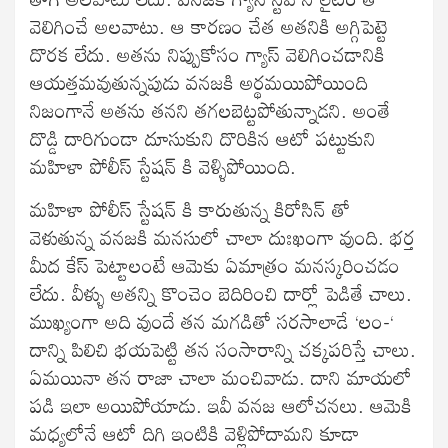
వెలిగించే అలవాటు. ఆ కారణం చేత అతనికి అగ్గిపెట్టె
దొరక లేదు. అతను నిప్పుకోసం గ్యాస్ వెలిగించడానికి
ఆయత్తమవుతున్నపుడు వనజకి అర్థమయిపోయింది
నిజంగానే అతను తనని తగలబెట్టపోతున్నాడని. అంతే
దొడ్డి దారిగుండా దూసుకుని దొరికిన ఆటో పట్టుకుని
మహిళా పోలీస్ స్టేషన్ కి వెళ్ళిపోయింది.
మహిళా పోలీస్ స్టేషన్ కి కారుతున్న కిరోసిన్ తో
వెళుతున్న వనజకి మనసులో చాలా దుఃఖంగా వుంది. భర్త
మీద కేస్ పెట్టాలంటే ఆమెకు ఏమాత్రం మనస్కరించడం
లేదు. వీళ్ళు అతన్ని కొంచెం బెదిరించి దార్లో పెడితే చాలు.
ముఖ్యంగా అది వుందే తన మగడితో సరసాలాడే ‘లం-‘
దాన్ని పిలిచి భయపెట్టి తన సంసారాన్ని చక్కపరిస్తే చాలు.
ఏమయినా తన రాజా చాలా మంచివాడు. దాని మాయలో
పడి ఇలా అయిపోయాడు. ఇవీ వనజ ఆలోచనలు. ఆమెకి
మధ్యలోనే ఆటో దిగి ఇంటికి వెళ్లిపోదామని కూడా