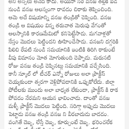
అని అస్సలు అనేది కాదు. అయినా సరే వనజ తల్లికి బడి
నుండి వనజ ఆలస్యంగా రావడం చిరాకు తెప్పించింది.
ఆమె అదే విషయాన్ని వనజ తండ్రితో చెప్పింది. వనజ
తండ్రి ఆ విషయం విన్న తరువాత మెరుపు వేగంతో
ఆలస్యానికి కారణమేమిటో కనిపెట్టేసాడు. మగవాళ్లతో
నేస్తం మొదలు పెట్టిందని ఊహించేసాడు. వనజని దగ్గరికి
పిలిచి రేపటి నుండి సమయానికి ఇంటికి తిరిగి రాకుంటే
వీపు విమానం మోత మోగుతుంది చెప్పాడు. మరుసటి
రోజు వనజ తండ్రి చెప్పినట్లు సమయానికి వచ్చేసింది.
కానీ స్కూల్ లో టీచర్ ఎన్నో రోజులు అలా ప్రాక్టీస్
చెయ్యకుండా త్వరగా వెళ్లిపోవడానికి ఒప్పుకోలేదు. జిల్లా
పోటీలకు ముందు అలా బాధ్యత లేకుండా, ప్రాక్టీస్ కి రాక
పోవడం నేరమని ఆయన భావించాడు. దాంతో వనజ
మళ్ళీ ప్రాక్టీస్ మొదలు పెట్టింది. సరిగ్గా అప్పుడు మొదలు
పెట్టాడు వనజ తండ్రి వనజ ని వీరబాదుడు బాదడం.
వంగితే దెబ్బ, లేస్తే దెబ్బ, కూర్చుంటే దెబ్బ. భరించలేక