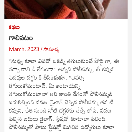
కథలు
గాలిపటం
March, 2023
సామాన్య
”నువ్వు కూడా ఎవడో ఒకడ్ని తగులుకుంటే పోద్ది గా, ఈ
రచ్చా రావి డీ లేకుండా” అన్నది పోలీసమ్మ, టీ కప్పుని
పెదవుల దగ్గరి కి తీసికెళుతూ. ”ఎవర్ని
తగులుకోమంటావ్, మీ ఇంటాయన్ని
తగులుకోమంటావా”అని కాంతి వేగంతో పోలీసమ్మకి
బదులిచ్చింది వనజ. డైలాగ్ చెప్పిన పోలీసమ్మ తన టీ
కప్పుని, చేతి నుండి నోటి దగ్గరకు చేర్చే లోపే, వనజ
పేల్చిన బదులు డైలాగ్, స్టేషన్లో తూటాలా పేలింది.
పోలీసమ్మతో పాటు స్టేషన్లో మిగిలిన ఉద్యోగులు కూడా