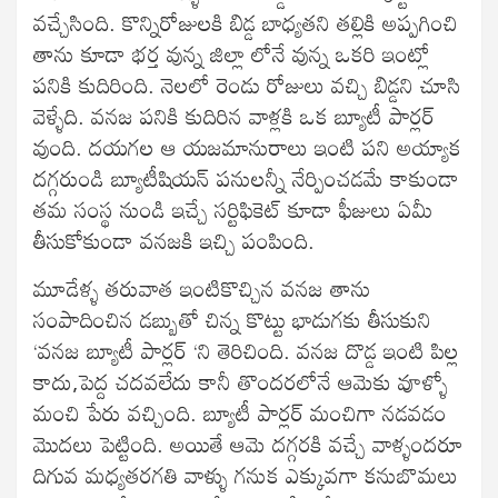
వచ్చేసింది. కొన్నిరోజులకి బిడ్డ బాధ్యతని తల్లికి అప్పగించి
తాను కూడా భర్త వున్న జిల్లా లోనే వున్న ఒకరి ఇంట్లో
పనికి కుదిరింది. నెలలో రెండు రోజులు వచ్చి బిడ్డని చూసి
వెళ్ళేది. వనజ పనికి కుదిరిన వాళ్లకి ఒక బ్యూటీ పార్లర్
వుంది. దయగల ఆ యజమానురాలు ఇంటి పని అయ్యాక
దగ్గరుండి బ్యూటీషియన్ పనులన్నీ నేర్పించడమే కాకుండా
తమ సంస్థ నుండి ఇచ్చే సర్టిఫికెట్ కూడా ఫీజులు ఏమీ
తీసుకోకుండా వనజకి ఇచ్చి పంపింది.
మూడేళ్ళ తరువాత ఇంటికొచ్చిన వనజ తాను
సంపాదించిన డబ్బుతో చిన్న కొట్టు భాడుగకు తీసుకుని
‘వనజ బ్యూటీ పార్లర్ ‘ని తెరిచింది. వనజ దొడ్డ ఇంటి పిల్ల
కాదు,పెద్ద చదవలేదు కానీ తొందరలోనే ఆమెకు వూళ్ళో
మంచి పేరు వచ్చింది. బ్యూటీ పార్లర్ మంచిగా నడవడం
మొదలు పెట్టింది. అయితే ఆమె దగ్గరకి వచ్చే వాళ్ళందరూ
దిగువ మధ్యతరగతి వాళ్ళు గనుక ఎక్కువగా కనుబొమలు