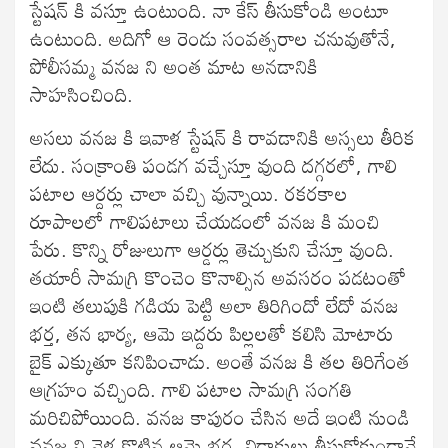
స్టేషన్ కి వస్తూ ఉంటుంది. నా కేస్ తీసుకోండి అంటూ
ఉంటుంది. అదిగో ఆ రెండు సంవత్సరాల చనువుతోనే,
పోలీసమ్మ వనజ ని అంత మాట అనడానికి
సాహసించింది.
అసలు వనజ కి ఇవాళ స్టేషన్ కి రావడానికి అస్సలు తీరిక
లేదు. సంక్రాంతి పండగ వచ్చేస్తూ వుంది దగ్గరలో, గాలి
పటాల ఆర్దర్లు చాలా వచ్చి వున్నాయి. రకరకాల
రూపాలలో గాలిపటాలు చేయడంలో వనజ కి మంచి
పేరు. కొన్ని రోజులుగా ఆర్డర్లు తెచ్చుకుని చేస్తూ వుంది.
తయారీ సామగ్రి కొంచెం కొనాల్సిన అవసరం పడటంతో
ఇంటి తలుపుకి గడియ పెట్టి అలా తిరిగిందో లేదో వనజ
భర్త, తన భార్య, ఆమె ఇద్దరు పిల్లలతో కలిసి మోటారు
బైక్ ఎక్కుతూ కనిపించాడు. అంతే వనజ కి తల తిరిగేంత
ఆగ్రహం వచ్చింది. గాలి పటాల సామగ్రి సంగతి
మరిచిపోయింది. వనజ కాపురం చేసిన అదే ఇంటి నుండి
వనజ ని వెళ్ల కొట్టిన ఆమె భర్త, విడాకులు తీసుకోకుండానే