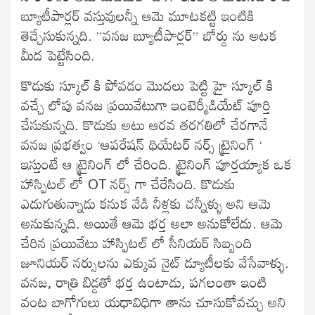
బ్యూటీపార్లర్ వస్తువులన్నీ ఆమె మూటకట్టి ఇంటికి
తెచ్చేసుకున్నది. ”వనజ బ్యూటీపార్లర్” బోర్డు ను అటక
మీద పెట్టేసింది.
కొడుకు స్కూల్ కి పోవడం మొదలు పెట్టి హై స్కూల్ కి
వచ్చే లోపు వనజ ప్రయివేటుగా ఇంటెర్మీడియేట్ పూర్తి
చేసుకున్నది. కొడుకు అటు ఆరవ తరగతిలో చేరగానే
వనజ ప్రభత్వం ‘ఆపరేషన్ థియేటర్ నర్స్ ట్రైనింగ్ ‘
ఇస్తుంటే ఆ ట్రైనింగ్ లో చేరింది. ట్రైనింగ్ పూర్తయ్యాక ఒక
హాస్పిటల్ లో OT నర్స్ గా చేరేసింది. కొడుకు
ఎదుగుతున్నాడు కనుక వేడి నీళ్లకు చన్నీళ్ళు అని ఆమె
అనుకున్నది. అయితే ఆమె భర్త అలా అనుకోలేదు. ఆమె
చేరిన ప్రయివేటు హాస్పిటల్ లో సీనియర్ సిబ్బంది
జూనియర్ నర్సులను ఎక్కువ నైట్ డ్యూటీలకు వేసేవాళ్ళు.
వనజ, రాత్రి బిడ్డతో భర్త ఉంటాడు, పగలంతా ఇంటి
వంట బాగోగులు యధావిధిగా తాను చూసుకోవచ్చు అని