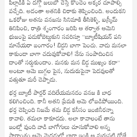
పిల్లాడికి ఏ దగ్గో జలుబో చేస్తే కొంచెం అక్కర చూపాల్సి
వచ్చేది. అదంతా అతనికి చిరాకు తెప్పించింది. అందుకని
ఒకరోజు అతను వనజను సినిమాకి తీసికెళ్ళి, ఐస్క్రీమ్
తినిపించి, రాత్రి శృంగారం జరిపి ఆ తర్వాత ఆమెని
భుజంపై పడుకోబెట్టుకుని సవరిస్తూ ”బ్యూటీషియన్ పని
మానేయరా బంగారం! బిడ్డని బాగా పెంచు. వాడు మనలా
కాకుండా బాగా చదువుకోవాలి! నేను సంపాదించిన
దాంతో సర్దుకుందాం. మనకు మన బిడ్డ ముఖ్యం కదా”
అంటూ ఆమె బుగ్గల పైన, నుదురుపైనా పెదవులతో
వత్తుతూ మరీ చెప్పాడు.
భర్త బ్యూటీ పార్లర్ వదిలేయమనడం వనజ కి బాధ
కలిగించింది. కానీ అతని ప్రేమకి ఆమె లోబడిపోయింది.
భర్త చెప్పింది నిజమే తమ బిడ్డ కనీసం ఇంజినీరన్నా
కావాలి. తమలా కాకూడదు. అలా కావాలంటే తాను
ఇంట్లో వుంది వాడి బాగోగులు చూసుకోవాలి అన్న
సారాంశం ఆమె మెదడులో బాగా ఇంకి ఆ మరుసటి రోజే