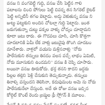
వనజ ని వంగబెట్టి గుద్ది, వనజ చేసి పెట్టిన గాలి
పటాలను చించి పోగులు పెట్టి చివర్న తన సిగరెట్ లైటర్
పెట్టి అన్నిటినీ తగల బెట్టాడు. అడ్డు వెళుతున్న వనజ ని
జుట్టు పట్టుకుని అందిన చోటల్లా గుద్ది పెట్టాడు. ఇంత
జరుగుతున్నా చుట్టు పక్కల వాళ్ళు చోద్యం చూద్దామని
కూడా ఇటు రారు. ఈ గొడవలు చూసి, చూసి కొత్తగా
చూడటానికి ఏమీ లేక వాళ్లు ఇటువైపు తొంగి చూడటం
మానేశారు. వాళ్లలో వయసు మళ్లినవాళ్లు ”నోరు
పారేసుకుని తన్నులు తినడం వలన వచ్చే లాభం ఏమిటి,
నోరు మూసుకుని ఉండమని” వనజ కి చెప్పి చూసారు.
అయినా వనజ ఊరుకోదు. భర్త తనని కాదని ఇద్దరు
పిల్లల తల్లిని పెళ్లి చేసుకుని తెచ్చుకున్నాడు. తన్నులు
తినాల్సి వస్తుందని తెలిసినా, కడుపుమంట ఆమె ను నోరు
పారేసుకునేలా చేస్తుంది. అదే ఈ రోజు వనజ ఇచ్చిన
కోల్గెట్ కొంటే రెండు బ్రష్షుల ఫ్రీ స్లోగన్ కి మూలం.
స్టేషన్ కి వచ్చిన వనజ స్టేషన్ పంచలో, గవద మీద