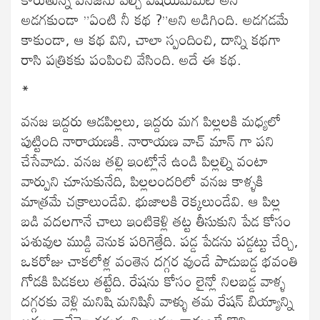
అడగకుండా ”ఏంటి నీ కథ ?”అని అడిగింది. అడగడమే
కాకుండా, ఆ కథ విని, చాలా స్పందించి, దాన్ని కథగా
రాసి పత్రికకు పంపించి వేసింది. అదే ఈ కథ.
*
వనజ ఇద్దరు ఆడపిల్లలు, ఇద్దరు మగ పిల్లలకి మధ్యలో
పుట్టింది నారాయణకి. నారాయణ వాచ్ మాన్ గా పని
చేసేవాడు. వనజ తల్లి ఇంట్లోనే ఉండి పిల్లల్ని వంటా
వార్పుని చూసుకునేది, పిల్లలందరిలో వనజ కాళ్ళకి
మాత్రమే చక్రాలుండేవి. భుజాలకి రెక్కలుండేవి. ఆ పిల్ల
బడి వదలగానే చాలు ఇంటికెళ్లి తట్ట తీసుకుని పేడ కోసం
పశువుల ముడ్డి వెనుక పరిగెత్తేది. పడ్డ పేడను పడ్డట్టు చేర్చి,
ఒకరోజు చాకలోళ్ల వంతెన దగ్గర వుండే పాడుబడ్డ భవంతి
గోడకి పిడకలు తట్టేది. రేషను కోసం లైన్లో నిలబడ్డ వాళ్ళ
దగ్గరకు వెళ్లి మనిషి మనిషినీ వాళ్ళు తమ రేషన్ బియ్యాన్ని