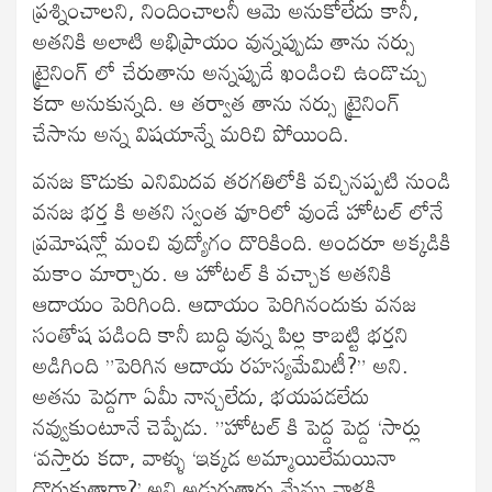
ప్రశ్నించాలని, నిందించాలనీ ఆమె అనుకోలేదు కానీ,
అతనికి అలాటి అభిప్రాయం వున్నప్పుడు తాను నర్సు
ట్రైనింగ్ లో చేరుతాను అన్నప్పుడే ఖండించి ఉండొచ్చు
కదా అనుకున్నది. ఆ తర్వాత తాను నర్సు ట్రైనింగ్
చేసాను అన్న విషయాన్నే మరిచి పోయింది.
వనజ కొడుకు ఎనిమిదవ తరగతిలోకి వచ్చినప్పటి నుండి
వనజ భర్త కి అతని స్వంత వూరిలో వుండే హోటల్ లోనే
ప్రమోషన్లో మంచి వుద్యోగం దొరికింది. అందరూ అక్కడికి
మకాం మార్చారు. ఆ హోటల్ కి వచ్చాక అతనికి
ఆదాయం పెరిగింది. ఆదాయం పెరిగినందుకు వనజ
సంతోష పడింది కానీ బుద్ధి వున్న పిల్ల కాబట్టి భర్తని
అడిగింది ”పెరిగిన ఆదాయ రహస్యమేమిటీ?” అని.
అతను పెద్దగా ఏమీ నాన్చలేదు, భయపడలేదు
నవ్వుకుంటూనే చెప్పేడు. ”హోటల్ కి పెద్ద పెద్ద ‘సార్లు
‘వస్తారు కదా, వాళ్ళు ‘ఇక్కడ అమ్మాయిలేమయినా
దొరుకుతారా?’ అని అడుగుతారు మేము వాళ్లకి