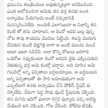
ప్రపంచం తలక్రిందులు అవుతున్నట్లుగా అనిపించింది.
ఎంత ఆలోచించినా ఆమెకు తన భర్త తనకు అంత
అన్యాయం చేయగలడు అంటే నమ్మడానికి
మనస్కరించలేదు. అందుకే ఎలాగయినా ఆ నిజాన్ని తన
కంటి తో తను చూడాలని, ఆ రెండో ఆవిడ ఇల్లు వున్న
చోట కాపు కాయడం మొదలు పెట్టింది. తలపై ముసుగు
వేసుకుని కుంటి భిక్షగత్తె లాగా ఆ ఇంటి ముందు నుండి
అటూ ఇటూ నడిచేది. అలా కొన్ని రోజులు జరిగాక
ఒకరోజు నవ్వుకుంటూ రెండో ఆవిడని బైకు ఎక్కించుకుని
వెళుతున్న భర్త ఆమె కంట్లో పడ్డాడు. అది చూసిన ఆమె
గుండెల్లో అగ్ని పర్వతాలు బద్దలయ్యాయి. ఆ బద్దలయిన
అగ్ని పర్వతాలతో ఈ సారి అమాయకంగా ఆమె
ఎప్పటిలాగే తనకు అన్యాయం చేసే పోలీస్ స్టేషన్ కు
వెళ్ళలేదు. నేరుగా పెద్ద సారు వుండే స్టేషనుకు వెళ్ళింది.
తన మగడు ఇదిగో ఫలానా దగ్గర వున్నాడు వచ్చి అరెస్టు
చేయండి అని చెప్పింది. గోల చేసింది. పోలీసు జీపెక్కి