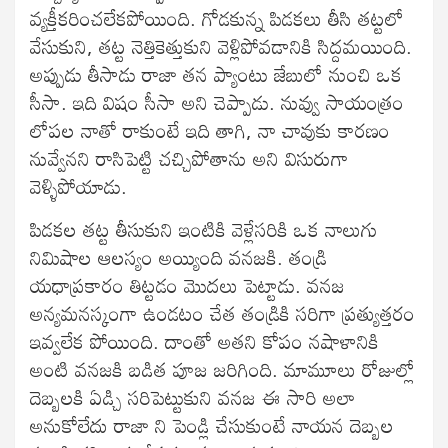
వ్యక్తీకరించలేకపోయింది. గోడకున్న పిడకలు తీసి తట్టలో
వేసుకుని, తట్ట నెత్తికెత్తుకుని వెళ్లిపోవడానికి సిద్దమయింది.
అప్పుడు తీసాడు రాజా తన ప్యాంటు జేబులో నుంచి ఒక
సీసా. ఇది విషం సీసా అని చెప్పాడు. నువ్వు సాయంత్రం
లోపల నాతో రాకుంటే ఇది తాగి, నా చావుకు కారణం
నువ్వేనని రాసిపెట్టి చచ్చిపోతాను అని విసురుగా
వెళ్ళిపోయాడు.
పిడకల తట్ట తీసుకుని ఇంటికి వెళ్లేసరికి ఒక నాలుగు
నిమిషాల ఆలస్యం అయ్యింది వనజకి. తండ్రి
యధాప్రకారం తిట్టడం మొదలు పెట్టాడు. వనజ
అన్యమనస్కంగా ఉండటం చేత తండ్రికి సరిగా ప్రత్యుత్తరం
ఇవ్వలేక పోయింది. దాంతో అతని కోపం నషాళానికి
అంటి వనజకి బడిత పూజ జరిగింది. మామూలు రోజుల్లో
దెబ్బలకి ఏడ్చి సరిపెట్టుకుని వనజ ఈ సారి అలా
అనుకోలేదు రాజా ని పెండ్లి చేసుకుంటే నాయన దెబ్బల