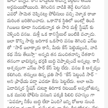
అర్థమయిపోయింది. తెగించిన వాడికి తెడ్డే లింగమని
ఎవరో సామెత చెప్పినట్లు పోలీసులు వచ్చి వెళ్ళాక రాజా
మరింత బరితెగించాడు. ఒకానొక స్థితిలో ఇంట్లో తిండి
గింజలు కూడా నిండుకున్నాక ఈ సారి మళ్లీ స్టేషన్ కు
వెళ్ళింది వనజ. మళ్లీ ఒక కానిస్టేబుల్ ఇంటికి వచ్చాడు.
ఇలా కొన్ని సార్లు జరిగాక ఒకసారి వనజ తెగించి ఎస్‌ఐ
తో ”సార్ ఇలాక్కాదు కానీ, మీరు కేస్ పెట్టెయ్యండి, వాడి
కథ నేను తేలుస్తా” అన్నది తన మంచితనాన్ని చేతకాని
తనంగా భావిస్తున్న భర్తకి బుద్ధి చెప్పాల్సిందే అన్నట్లు. కానీ
ఆశ్చర్యంగా ఎస్‌ఐ సార్ కేస్ పెట్ట లేదు. వనజ కి ఆశ్చర్యం
కలిగింది. తన్నులు తిన్న ప్రతి సారీ ”కేస్ పెట్టండి సార్ ”
అని ప్రాధేయ పడ్డా ఎవరూ కేసు పెట్టలేదు. అలా ఆమె
ఏడాదిన్నర స్టేషన్ చుట్టూ తిరిగాక రిటయిర్ అవ్వబోతున్న
ఒక ముసలి పోలీసు వనజని పక్కకి పిలిచి రహస్యం గా
”ఏవమ్మా నీకేం బుద్ధి లేదా ఏంది? ఇన్ని రోజుల నుండి
తిరగతా వుండావే, ఈళ్లేందుకు నా కేసు తీసుకోవడం లేదు