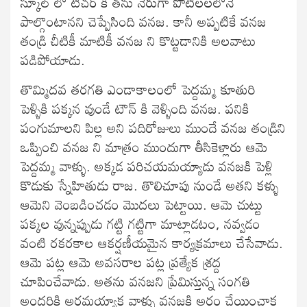
స్కూల్ లో టీచర్ కి తను నేరుగా పోటీలలలోనే
పాల్గొంటానని చెప్పేసింది వనజ. కానీ అప్పటికే వనజ
తండ్రి చీటికీ మాటికీ వనజ ని కొట్టడానికి అలవాటు
పడిపోయాడు.
తొమ్మిదవ తరగతి ఎండాకాలంలో పెద్దమ్మ కూతురి
పెళ్ళికి పక్కన వుండే టౌన్ కి వెళ్ళింది వనజ. పనికి
పంగుమాలని పిల్ల అని పదిరోజులు ముందే వనజ తండ్రిని
ఒప్పించి వనజ ని మాత్రం ముందుగా తీసికెళ్లారు ఆమె
పెద్దమ్మ వాళ్ళు. అక్కడ పరిచయమయ్యాడు వనజకి పెళ్లి
కొడుకు స్నేహితుడు రాజ. తొలిచూపు నుండే అతని కళ్ళు
ఆమెని వెంబడించడం మొదలు పెట్టాయి. ఆమె చుట్టు
పక్కల వున్నప్పుడు గట్టి గట్టిగా మాట్లాడటం, నవ్వడం
వంటి రకరకాల ఆకర్షణీయమైన కార్యక్రమాలు చేసేవాడు.
ఆమె పట్ల ఆమె అవసరాల పట్ల ప్రత్యేక శ్రద్ద
చూపించేవాడు. అతను వనజని ప్రేమిస్తున్న సంగతి
అందరికి అర్థమయ్యాక వాళ్ళు వనజకి అర్థం చేయించాక