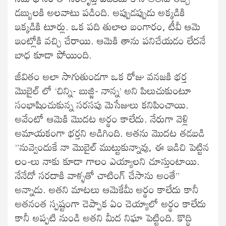
డబ్బులకి అలవాటు పడింది. అప్పుడప్పుడు అక్కడికి
ఇక్కడికి టూర్లు. ఒక పది తులాల బంగారం, టీవీ ఆమె
ఇంట్లోకి వచ్చి చేరాయి. ఆమెకి తాను పనిచేయడం లేదనే
బాధ కూడా పోయింది.
జీవితం అలా సాగుతుండగా ఒక రోజు వనజకి భర్త
మొబైల్ లో ‘చిన్ని- బుజ్జి- నాన్న’ అని పిలుచుకుంటూ
సంభాషించుకున్న సరసపు మెసేజులు కనిపించాయి.
అవేంటో ఆమెకి మొదట అర్థం కాలేదు. నేరుగా వెళ్లి
అమాయకంగా భర్తని అడిగింది. అతను మొదట తడబడి
”నువ్వెందుకే నా మొబైల్ ముట్టుకున్నావు, ఈ ఇడిచి పెట్టిన
లం-లు నాకు కూడా గాలం ఎయ్యాలని చూస్తుంటాయి.
నేనేదో సరదాకి వాళ్ళతో చాటింగ్ చేసాను అంతే”
అన్నాడు. అతని మాటలు ఆమెకేమీ అర్థం కాలేదు కానీ
అతనంత స్పష్టంగా చెప్పాక ఏం చెయ్యాలో అర్థం కాలేదు
కానీ అప్పటి నుండి అతని మీద నిఘా పెట్టింది. కొద్ధి