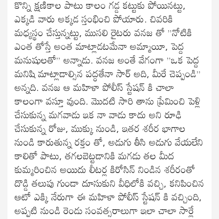
కొన్ని క్షణికాల పాటు కాలం గడ్డ కట్టుకు పోయినట్టు,
ఎక్కడి వారు అక్కడ స్తంభించి పోయారు. చివరికి
మధ్యస్థం చేస్తున్నట్టు, ముసలి రైటరు వనజ తో ”నోటికి
ఎంత తోస్తే అంత మాట్లాడటమేనా అమ్మాయీ, పెద్ద
మనుషులతో” అన్నాడు. వనజ అంతే వేగంగా ”ఒక పెద్ద
మనిషి మాట్లాడాల్సిన పద్ధతేనా సార్ అది, మీరే చెప్పండి”
అన్నది. వనజ ఆ మహిళా పోలీస్ స్టేషన్ కి చాలా
కాలంగా వస్తూ వుంది. మొదటి సారి తాను ప్రేమించి పెళ్లి
చేసుకున్న మగవాడు ఇక నా వాడు కాదు అని రూఢి
చేసుకున్న రోజు, ముక్కు నుండి, ఇతర శరీర భాగాల
నుండి కారుతున్న రక్తం తో, అడుగు తీసి అడుగు వేయలేని
కాలితో పాటు, తగలబెట్టడానికి మగడు తల మీద
కుమ్మరించిన అయిదు లీటర్ల కిరోసిన్ నిండిన శరీరంతో
దొడ్డి తలుపు గుండా దూసుకుని వీధిలోకి వచ్చి, కనిపించిన
ఆటో ఎక్కి నేరుగా ఈ మహిళా పోలీస్ స్టేషన్ కి వచ్చింది,
అప్పటి నుండి రెండు సంవత్సరాలుగా ఇలా చాలా సార్లే