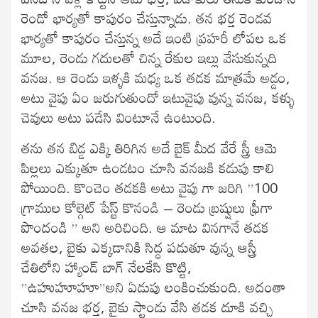
రెండో భార్యతో కాపురం చేస్తున్నాడు. తన భర్త రెండవ
భార్యతో కాపురం చేస్తున్న అదే ఇంటి ప్రహరీ లోపల ఒక
మూల, రెండు గదులతో చిన్న రేకుల ఇల్లు వేసుకున్నది
వనజ. ఆ రెండు ఇళ్ళకి మధ్య ఒక తడక మాత్రమే అడ్డం,
అటు వైపు ఏం జరుగుతుందో ఇటువైపు వున్న వనజ, కళ్ళు
చెవులు అటు పడేసి వింటూనే ఉంటుంది.
తను తన బిడ్డ ఎక్కి తిరిగిన అదే బైక్ మీద వేరే స్త్రీ ఆమె
పిల్లలు ఎక్కుతూ ఉండటం చూసి వనజకి కడుపు కాలి
పోయింది. కొంచెం తడకకి అటు వైపు గా జరిగి ”100
గ్రాముల కోల్గెట్ పేస్ట్ కొనండి – రెండు బ్రష్షులు ఫ్రీగా
పొందండి ” అని అరిచింది. ఆ మాట వినగానే తడక
అవతల, బైకు ఎక్కడానికి సిద్ధ పడుతూ వున్న ఆస్త్రీ
చేతిలోని హ్యాండ్ బాగ్ నేలకేసి కొట్టి,
”ఉహుహూహూ”అని ఏడుపు లంకించుకుంది. అదంతా
చూసి వనజ భర్త, బైకు స్టాండు వేసి తడక దూకి వచ్చి