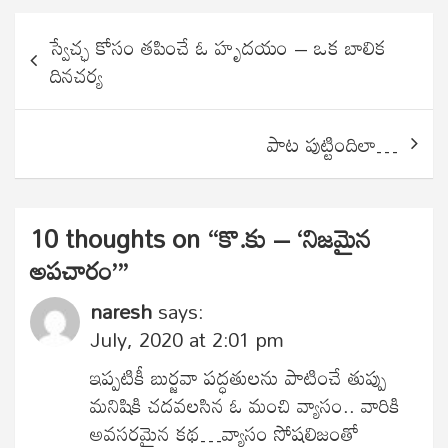
Post
స్వేచ్ఛ కోసం తపించే ఓ హృదయం – ఒక బాలిక
navigation
దినచర్య
పాట పుట్టిందిలా…
10 thoughts on “
కొ.కు – ‘నిజమైన
అపచారం’
”
naresh
says:
July, 2020 at 2:01 pm
ఇప్పటికీ బుర్జవా పద్ధతులను పాటించే తుప్పు
మనిషికి చదవలసిన ఓ మంచి వ్యాసం.. వారికి
అవసరమైన కథ…వ్యాసం సోషలిజంతో