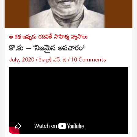
ఆ కథ ఇప్పుడు చదివితే
సాహిత్య వ్యాసాలు
కొ.కు – ‘నిజమైన అపచారం’
July, 2020
కళ్యాణి ఎస్. జె
10 Comments