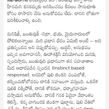
హీనమని కనకమ్మకు అనిపించడం కేవలం సానుభూతి
కోసం రాసారని నేను అనుకోవడం లేదు. దానిని లోతుగా
పరిశీలించాల్సి ఉంది.
మనిషికీ, జంతువుకీ -నిద్రా, భయ, మైదునాదులలో
పోలికలున్నాయి. మరి ప్రధాన భేదం ఏమిటి అంటే – అది
ప్రతిస్పందన అని చెప్పుకోవచ్చు. బుద్దినీ, అనుభవం
ఇచ్చిన అవగాహననీ, ఊహాశక్తినీ వినియోగించి మనిషి
స్పందిస్తాడు, జంతువుది ప్రధానంగా తన సహజాతాల
మీద ఆధారపడిన స్పందన (Instinct based
response). అడవిలో పులి జింకని చంపబోతే,
తప్పించుకోబోవడం దానికి సహజంగా వస్తుంది. ఒకవేళ
పులికి చిక్కిపోతే, దానికి శోకమూ, ధర్మాగ్రహమూ
వస్తాయని అనుకోలేం. దానికే గనక ఏదైనా వేదాంతం
తెలిస్తే, ‘కర్మ బాగుండక జింకగా పుట్టాను, పులి చేతిలో
చచ్చేను, దీనిలో పాపం పులి తప్పేముంది’ అని కూడా