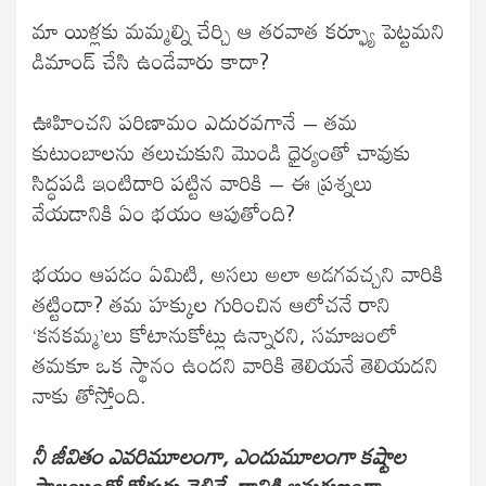
మా యిళ్లకు మమ్మల్ని చేర్చి ఆ తరవాత కర్ఫ్యూ పెట్టమని
డిమాండ్ చేసి ఉండేవారు కాదా?
ఊహించని పరిణామం ఎదురవగానే – తమ
కుటుంబాలను తలుచుకుని మొండి ధైర్యంతో చావుకు
సిద్ధపడి ఇంటిదారి పట్టిన వారికి – ఈ ప్రశ్నలు
వేయడానికి ఏం భయం ఆపుతోంది?
భయం ఆపడం ఏమిటి, అసలు అలా అడగవచ్చని వారికి
తట్టిందా? తమ హక్కుల గురించిన ఆలోచనే రాని
‘కనకమ్మ’లు కోటానుకోట్లు ఉన్నారని, సమాజంలో
తమకూ ఒక స్థానం ఉందని వారికి తెలియనే తెలియదని
నాకు తోస్తోంది.
నీ జీవితం ఎవరిమూలంగా, ఎందుమూలంగా కష్టాల