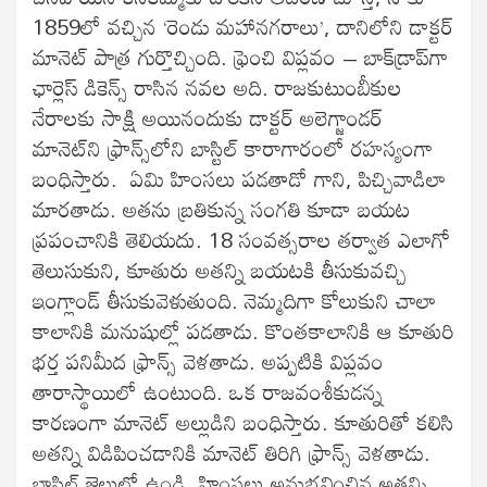
1859లో వచ్చిన ‘రెండు మహానగరాలు’, దానిలోని డాక్టర్
మానెట్ పాత్ర గుర్తొచ్చింది. ఫ్రెంచి విప్లవం – బాక్‌డ్రాప్‌గా
ఛార్లెస్ డికెన్స్ రాసిన నవల అది. రాజకుటుంబీకుల
నేరాలకు సాక్షి అయినందుకు డాక్టర్ అలెగ్జాండర్
మానెట్‌ని ఫ్రాన్స్‌లోని బాస్టిల్ కారాగారంలో రహస్యంగా
బంధిస్తారు. ఏమి హింసలు పడతాడో గాని, పిచ్చివాడిలా
మారతాడు. అతను బ్రతికున్న సంగతి కూడా బయట
ప్రపంచానికి తెలియదు. 18 సంవత్సరాల తర్వాత ఎలాగో
తెలుసుకుని, కూతురు అతన్ని బయటకి తీసుకువచ్చి
ఇంగ్లాండ్ తీసుకువెళుతుంది. నెమ్మదిగా కోలుకుని చాలా
కాలానికి మనుషుల్లో పడతాడు. కొంతకాలానికి ఆ కూతురి
భర్త పనిమీద ఫ్రాన్స్ వెళతాడు. అప్పటికి విప్లవం
తారాస్థాయిలో ఉంటుంది. ఒక రాజవంశీకుడన్న
కారణంగా మానెట్ అల్లుడిని బంధిస్తారు. కూతురితో కలిసి
అతన్ని విడిపించడానికి మానెట్ తిరిగి ఫ్రాన్స్ వెళతాడు.
బాస్టిల్ జైలులో ఉండి, హింసలు అనుభవించిన అతన్ని