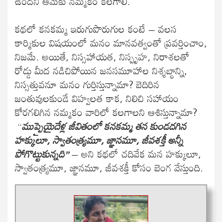
ఉందని ఆమెకు నమ్మకం కలగాలి.
కథలో కనకమ్మ ఇరుగుపొరుగుల కంటే – వలస
కార్మికుల విషయంలో మనం మానవత్వంతో ప్రవర్తించాం,
నిజమే. అయితే, నిస్సహాయత, నిస్పృహ, నిరాశలతో
రోడ్డు మీద నడిచిపోయిన జనసమూహాల నిశ్శబ్ధాన్ని,
నిస్సత్తువనూ మనం గుర్తిస్తున్నామా? బెదిరిన
జంతువులకుండే విహ్వలత కాక, నిలిచి సహాయం
కోరగలిగిన నమ్మకం వారిలో కలగాలని ఆశిస్తున్నామా?
“
ముప్పైయైదేళ్ల జీవితంలో కనకమ్మ తన కుండదగిన
హక్కులూ, స్వాతంత్ర్యమూ, జ్ఞానమూ, జీవశక్తీ అన్నీ
పోగొట్టుకున్నది”
– అని కథలో చదివేక మన హక్కులూ,
స్వాతంత్ర్యమూ, జ్ఞానమూ, జీవశక్తీ కోసం బెంగ వేస్తుంది.