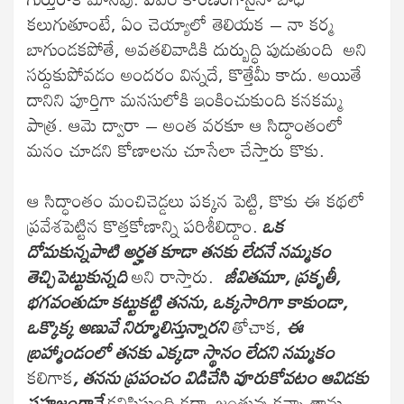
కలుగుతూంటే, ఏం చెయ్యాలో తెలియక – నా కర్మ
బాగుండకపోతే, అవతలివాడికి దుర్బుద్ధి పుడుతుంది అని
సర్దుకుపోవడం అందరం విన్నదే, కొత్తేమీ కాదు. అయితే
దానిని పూర్తిగా మనసులోకి ఇంకించుకుంది కనకమ్మ
పాత్ర. ఆమె ద్వారా – అంత వరకూ ఆ సిద్ధాంతంలో
మనం చూడని కోణాలను చూసేలా చేస్తారు కొకు.
ఆ సిద్ధాంతం మంచిచెడ్డలు పక్కన పెట్టి, కొకు ఈ కథలో
ప్రవేశపెట్టిన కొత్తకోణాన్ని పరిశీలిద్దాం.
ఒక
దోమకున్నపాటి అర్హత కూడా తనకు లేదనే నమ్మకం
తెచ్చిపెట్టుకున్నది
అని రాస్తారు.
జీవితమూ, ప్రకృతీ,
భగవంతుడూ కట్టుకట్టి తనను, ఒక్కసారిగా కాకుండా,
ఒక్కొక్క అణువే నిర్మూలిస్తున్నారని
తోచాక,
ఈ
బ్రహ్మాండంలో తనకు ఎక్కడా స్థానం లేదని నమ్మకం
కలిగాక
, తనను ప్రపంచం విడిచేసి వూరుకోవటం ఆవిడకు
సహజంగానే
కనిపిస్తుంది కదా
.
జంతువు కన్నా తాను