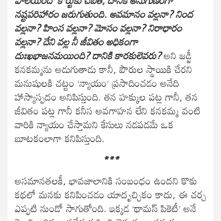
పాలయిందో కోర్టుకు చెబితే, దానికి అనుగుణంగా
నష్టపరిహారం జరుగుతుంది. అవమానం వల్లనా? నింద
వల్లనా? హింస వల్లనా? మోసం వల్లనా? నిరాధారం
వల్లనా? దేని వల్ల నీ జీవితం అధికంగా
దుఃఖభాజనమయింది? దానికి కారకులెవరు?
అని జడ్జీ
కనకమ్మను అడుగుతాడు కానీ, పౌరుల స్థాయికి చేరని
మనుషులకి చట్టం ‘న్యాయం’ ప్రసాదించడం అనేది
హాస్యాస్పదం అనిపిస్తుంది. తన హక్కుల పట్ల గానీ, తన
జీవితం పట్ల గానీ కనీస అవగాహన లేని కనకమ్మ వంటి
వారికి న్యాయం చేస్తామని కేసులు నడపడమే ఒక
బూటకంలాగా కనిపిస్తుంది.
***
అసమానతలకీ, భావజాలానికి సంబంధం ఉందని కొకు
కథలో మనకు కనిపించడం యాదృచ్ఛికం కాదు, ఈ చర్చ
ఎప్పటి నుండో సాగుతోంది. ఇక్కడ ‘థామస్ పికెటీ’ అనే