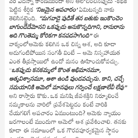
వేరే ఏదన్నా కారణముందా అని ఆలోచించినప్పుడు -కథకి
పెట్టిన శీర్షిక
‘నిజమైన అపచారం’
ఏమిటన్నది నాకు
తెలిసినట్టైంది.
“మగవాడై పుడితే తన బతుకు ఇంకొంచెం
బాగుండేదేమోనని ఒకప్పుడు అనుకొన్నదిగాని, రానురాను
అది గొంతెమ్మ కోరికగా కనపడసాగింది”
ఈ
వాక్యంలోఆమెకు కలిగిన ఒక చిన్న ఆశ, అది కూడా
అడుగంటిపోయిన సంగతీ వింటే – ఆమె నిస్సహాయత
ఎంత తీవ్రస్తాయిలో ఉందో మనం ఊహించుకోవచ్చు.
“
ఒకప్పుడు కనకమ్మలో కొంత అభిమానమూ,
ఆత్మవిశ్వాసమూ, ఆశా ఉండి వుండవచ్చును. కాని, చచ్చే
సమయానికి ఆమెలో మానవులు గర్వించే లక్షణాలేవీ లేవు”
అని రాస్తారు కొకు
.
ఒక మనిషి జీవశక్తిని నిర్మూలించే
నమ్మకాలను వారిలో ప్రవేశపెట్టడం కంటే వారికి
చేయగలిగే అపచారం ఏముంటుంది? ఆమెకు న్యాయం
జరగాలంటే ముందుగా ఆమెలో ఆశ ప్రవేశించాలి. తనకు
కూడా ఈ సమాజంలో ఒక గౌరవపూర్వకమైన స్థానం