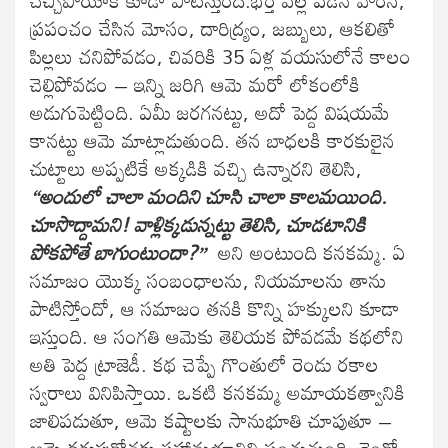
చచ్చిపోయాక కూడా పాటిస్తుంది.భర్త వల్ల పడిన హింస,
ప్రపంచం చేసిన మోసం, దారిద్ర్యం, జబ్బులు, ఆకలితో
పిల్లలు చనిపోవడం, చివరికి 35 ఏళ్ల వయసులోనే కాలం
చెల్లిపోవడం – ఇన్ని జరిగి ఆమె మరో లోకంలోకి
అడుగుపెట్టింది. ఏమీ జరగనట్టు, అదో పెద్ద విషయమే
కానట్టు ఆమె మాట్లాడుతుంది. తన బాధలకి కారకులైన
చుట్టాలు అప్పటికే అక్కడికి వచ్చి ఉన్నారని తెలిసి,
“అందులో చాలా మందిని చూసి చాలా కాలమయింది.
చూసొద్దామని! వాళ్లిక్కడున్నట్టు తెలిసి, చూడటానికి
పోకపోతే బాగుంటుందా?”
అని అంటుంది కనకమ్మ. ఏ
సమాజం యొక్క సంబంధాలను, నియమాలను తాను
పాటిస్తోందో, ఆ సమాజం తనకి కొన్ని హక్కులని కూడా
ఇస్తుంది. ఆ సంగతి ఆమెకు తెలియక పోవడమే కథలోని
అతి పెద్ద ట్రాజెడీ. కథ చెప్పే గొంతులో రెండు రకాల
స్వరాలు వినిపిస్తాయి. ఒకటి కనకమ్మ అమాయకత్వానికి
జాలిపడుతూ, ఆమె కష్టాలకు సానుభూతి చూపుతూ –