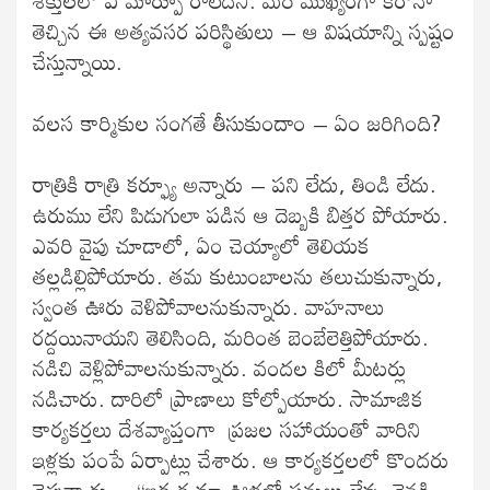
శక్తులలో ఏ మార్పూ రాలేదని. మరీ ముఖ్యంగా కరోనా
తెచ్చిన ఈ అత్యవసర పరిస్థితులు – ఆ విషయాన్ని స్పష్టం
చేస్తున్నాయి.
వలస కార్మికుల సంగతే తీసుకుందాం – ఏం జరిగింది?
రాత్రికి రాత్రి కర్ఫ్యూ అన్నారు – పని లేదు, తిండి లేదు.
ఉరుము లేని పిడుగులా పడిన ఆ దెబ్బకి బిత్తర పోయారు.
ఎవరి వైపు చూడాలో, ఏం చెయ్యాలో తెలియక
తల్లడిల్లిపోయారు. తమ కుటుంబాలను తలుచుకున్నారు,
స్వంత ఊరు వెళిపోవాలనుకున్నారు. వాహనాలు
రద్దయినాయని తెలిసింది, మరింత బెంబేలెత్తిపోయారు.
నడిచి వెళ్లిపోవాలనుకున్నారు. వందల కిలో మీటర్లు
నడిచారు. దారిలో ప్రాణాలు కోల్పోయారు. సామాజిక
కార్యకర్తలు దేశవ్యాప్తంగా ప్రజల సహాయంతో వారిని
ఇళ్లకు పంపే ఏర్పాట్లు చేశారు. ఆ కార్యకర్తలలో కొందరు