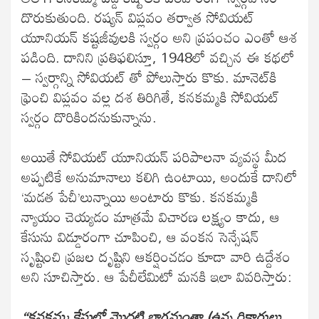
దొరుకుతుంది. రష్యన్ విప్లవం తర్వాత సోవియట్
యూనియన్ కష్టజీవులకి స్వర్గం అని ప్రపంచం ఎంతో ఆశ
పడింది. దానిని ప్రతిఫలిస్తూ, 1948లో వచ్చిన ఈ కథలో
– స్వర్గాన్ని సోవియట్ తో పోలుస్తారు కొకు. మానెట్‌కి
ఫ్రెంచి విప్లవం వల్ల దశ తిరిగితే, కనకమ్మకి సోవియట్
స్వర్గం దొరికిందనుకున్నాను.
అయితే సోవియట్ యూనియన్ పరిపాలనా వ్యవస్థ మీద
అప్పటికే అనుమానాలు కలిగి ఉంటాయి, అందుకే దానిలో
‘మడత పేచీ’లున్నాయి అంటారు కొకు. కనకమ్మకి
న్యాయం చెయ్యడం మాత్రమే విచారణ లక్ష్యం కాదు, ఆ
కేసును విడ్డూరంగా చూపించి, ఆ వంకన సెన్సేషన్
సృష్టించి ప్రజల దృష్టిని ఆకర్షించడం కూడా వారి ఉద్దేశం
అని సూచిస్తారు. ఆ పేచీలేమిటో మనకి ఇలా వివరిస్తారు:
“కనకమ్మ కేసులో మొదటి భాగమంతా (ఉన్న రికార్డులు