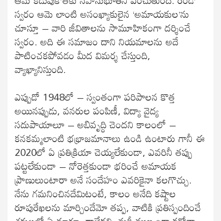
ఆమె కడుపుకోతకు సహానుభూతిని పంచుతుంది. రెండో
స్వరం ఆమె లాంటి అసంఖ్యాకులైన ‘అమాయకుల’ను
చూస్తూ – వారి జీవితాలను సామూహికంగా దర్శించే
స్వరం. అది ఈ సమాజం దాని నియమాలను అదే
పాటించకపోవడం మీద విమర్శ చేస్తుంది,
వ్యాఖ్యానిస్తుంది.
ఎప్పుడో 1948లో – స్వంతంగా పరిపాలన కొత్త
అయినప్పుడు, వనరుల పంపిణీ, విద్యా వైద్య
సదుపాయాలూ – అబివృద్ధి చెందని కాలంలో –
కనకమ్మలాంటి భభ్రాజమానాలు ఉండి ఉంటారు గానీ ఈ
2020లో ఏ ప్రతిక్రియా చెయ్యలేకుండా, ఎవరినీ తప్పు
పట్టలేకుండా – నోరెత్తకుండా భరించే అమాయక
ప్రాణులుంటారా అనే సందేహం ఎవరికైనా కలగొచ్చు.
నేను గమనించినదేమిటంటే, కాలం అనేది కష్టాల
రూపురేఖలను మార్చిందేమో తప్ప, వాటికి ప్రతిస్పందించే