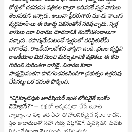
కోర్టులో చదవడం) పత్రికల ద్వారా అదివరకే స్వర్గ వాసులు
తెలుసుకుని ఉన్నారు. అయినా ప్లీడరుగారు మూడు నాలుగు
స్వర్గమాసాలు ఈ రికార్డు పఠనంతోనే సరిపుచ్చాడు. స్వర్గ
వాసులు యీ విచారణ చూడడానికి తండోపతండాలుగా
వచ్చారు. రహస్యమేమిటంటే స్వర్గంలో పరిస్థితులేమీ
బాగాలేవు. రాజకీయాందోళన జాస్తిగా ఉంది. ప్రజల దృష్టిని
రాజకీయాల మీద నుంచి మరల్చటానికి పత్రికలు ఈ కేసు
గురించి మరింతగా రాసినై. విచారణ కూడా
సాధ్యమైనంతగా పొడిగంచవలసిందిగా ప్రభుత్వం ఉత్తరువు
చేసినట్టు ఒక వదంతి పొక్కింది.
“ఎగ్జిక్యూటివుకు జూడిషియరీ ఇంత లోకువైతే ఇంకేం
డెమోక్రసీ?” –
కథలో అక్కడక్కడా చేసే ఇలాటి
వ్యాఖ్యానాల వల్ల ఇది ఏదో ఊహాజనితమైన స్తలం కాదని,
స్తల కాలాదులతో సహా గుర్తు పట్టగలిగే వ్యవస్తేనని మనకు
నిస్సందేహంగా తెలుస్తుంది. భవిష్యత్తును