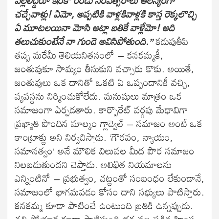
పిల్లలిద్దరూ ఇంకో రెండు సంవత్సరాలు ఆలస్యంగా
చచ్చేవాళ్లు! ఏమో, అప్పటికి వాళ్లకివాళ్లకి కాస్త రెక్కలొచ్చి
ఏ మూటలయినా మోసి అట్లా బతికే వాళ్లేమో! అది
తలుచుకుంటేనే నా గుండె అవిసిపోతుంది.”
కడుపుతీపి
తప్ప మరేమీ తెలియనితనంలో – కనకమ్మకీ,
జంతువుకూ సామ్యం తీసుకుని వచ్చారు కొకు. అయితే,
జంతువులు ఒక దానితో ఒకటి ఏ ఒప్పందానికీ వచ్చి,
వ్యవస్థను నిర్మించుకోలేదు. మనుషులు మాత్రం ఒక
సమాజంగా ఏర్పడతారు. కార్పొరేట్ వర్గపు మేధావిగా
ప్రఖ్యాతి పొందిన మాల్కం గ్లాడ్వెల్ – సమాజం అంటే ఒక
కాంట్రాక్టు అని నిర్వచిస్తాడు. ‘గౌరవం, న్యాయం,
సమానత్వం‘ అనే మౌలిక విలువల మీద పౌర సమాజం
నిలబడుతుందని చెప్తాడు. అలిఖిత నియమాలను
ఎన్నింటినో – ప్రభుత్వం, చట్టంతో సంబంధం లేకుండానే,
సమాజంలో భాగమవడం కోసం దాని సభ్యులు పాటిస్తారు.
కనకమ్మ కూడా పాటించే ఉంటుంది బ్రతికి ఉన్నప్పుడు.