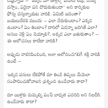
చెప్తున్నారు – “ఇక్కడ మా ఊళ్లల్లో పనులు లేవు, వెనక్కి
వస్తాం, ఏదైనా పని దొరుకుతుందా” అని కార్మికుల
ఫోన్లు వస్తున్నాయట వారికి. ఏమిటి ఇదంతా?
బయలుదేరక ముందు – ఎలా చేరుకుంటాం? ఎక్కడ
ఉంటాం? ఏం తింటాం? దారిలో ఏదన్నా జరిగితే ఎలా?
అసలు వెళ్లి ఏం చెయ్యాలి?, అక్కడ ఎలా బతుకుతాం? –
ఈ ఆలోచనలు రాలేదా వారికి?
అప్పుడు నాకనిపించింది, అలా ఆలోచించగలిగే శక్తి వారికి
ఉంటే –
‘ఇక్కడ పనులు లేకపోతే మా తిండి తిప్పలు మేమెలా
సంపాదించుకోవాలని ప్రశ్నించి ఉండేవారు కాదా?
మా యిళ్లకు మమ్మల్ని పంపే బాధ్యత ఎవరిది అని నిలదీసి
ఉండేవారు కాదా?