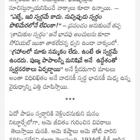
సూచిస్తున్నాయనిపించే వాక్యాలు కూడా ఉన్నాయి. –
“ఎబ్బే, ఇది స్వర్గమే కాదు. నువ్విప్పుడు స్వర్గం
పొలిమేరలోనే లేవింకా!”
– ప్రపంచం అనుకుందే తప్ప
‘శ్రామికుల స్వర్గం’ అనే భావపు అంచులను కూడా
సోవియట్ ఇంకా తాకలేదన్న
ధ్వని ఉందా వాక్యంలో.
“
గ్రహాలలో మాకు నమ్మకం లేదు. ఉంటే ఈ స్వర్గమే
ఉండదు. పుణ్య పాపాలన్నీ మనిషివే అనే ఉద్దేశంతో
స్వర్గనరకాలు ఏర్పడ్డాయి”
అనే ప్లీడరుగారి మాటలు
అంతా విధిలిఖితం అనే వాదనకీ స్వర్గ భావనకీ మధ్య ఉన్న
వైరుధ్యాన్ని ఎత్తి చూపిస్తాయి.
***
ఏదో పాపం స్వర్గానికి వెళ్లిందనుకుని మనం
నిట్టూర్చేలోగా, ఆమె జీవితం గురించిన వివరాలు
తెలుస్తాయి మనకి. ఆమె కష్టాలు ఆమె తోటి వారిని
కదిలించలేదని కూడా తెలుస్తుంది. 1934లో శ్రీశ్రీ రాసిన