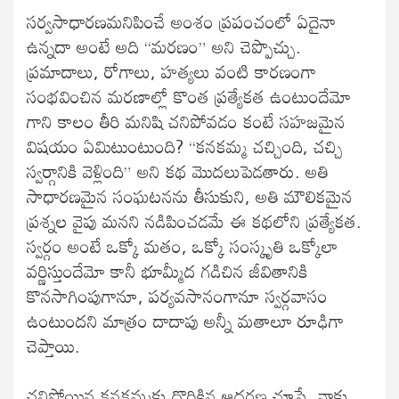
సర్వసాధారణమనిపించే అంశం ప్రపంచంలో ఏదైనా
ఉన్నదా అంటే అది “మరణం” అని చెప్పొచ్చు.
ప్రమాదాలు, రోగాలు, హత్యలు వంటి కారణంగా
సంభవించిన మరణాల్లో కొంత ప్రత్యేకత ఉంటుందేమో
గాని కాలం తీరి మనిషి చనిపోవడం కంటే సహజమైన
విషయం ఏమిటుంటుంది? “కనకమ్మ చచ్చింది, చచ్చి
స్వర్గానికి వెళ్లింది” అని కథ మొదలుపెడతారు. అతి
సాధారణమైన సంఘటనను తీసుకుని, అతి మౌలికమైన
ప్రశ్నల వైపు మనని నడిపించడమే ఈ కథలోని ప్రత్యేకత.
స్వర్గం అంటే ఒక్కో మతం, ఒక్కో సంస్కృతి ఒక్కోలా
వర్ణిస్తుందేమో కానీ భూమ్మీద గడిచిన జీవితానికి
కొనసాగింపుగానూ, పర్యవసానంగానూ స్వర్గవాసం
ఉంటుందని మాత్రం దాదాపు అన్నీ మతాలూ రూఢిగా
చెప్తాయి.
చనిపోయిన కనకమ్మకు దొరికిన ఆదరణ చూస్తే, నాకు