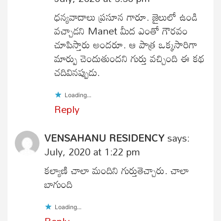
ధన్యవాదాలు ప్రసూన గారూ. జైలులో ఉండి
వచ్చాడని Manet మీద ఎంతో గౌరవం
చూపిస్తారు అందరూ. ఆ పాత్ర ఒక్కసారిగా
మార్పు చెందుతుందని గుర్తు వచ్చింది ఈ కథ
చదివినప్పుడు.
Loading...
Reply
VENSAHANU RESIDENCY
says:
July, 2020 at 1:22 pm
కల్యాణి చాలా మందిని గుర్తుతెచ్చారు. చాలా
బాగుంది
Loading...