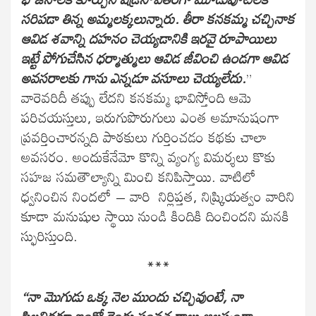
సరిపడా తిన్న అమ్మలక్కలున్నారు. తీరా కనకమ్మ చచ్చినాక
ఆవిడ శవాన్ని దహనం చెయ్యడానికి ఇరవై రూపాయిలు
ఇట్టే పోగుచేసిన ధర్మాత్ములు ఆవిడ జీవించి ఉండగా ఆవిడ
అవసరాలకు గాను ఎన్నడూ వసూలు చెయ్యలేదు.
”
వారెవరిదీ తప్పు లేదని కనకమ్మ భావిస్తోంది ఆమె
పరిచయస్తులు, ఇరుగుపొరుగులు ఎంత అమానుషంగా
ప్రవర్తించారన్నది పాఠకులు గుర్తించడం కథకు చాలా
అవసరం. అందుకేనేమో కొన్ని వ్యంగ్య విమర్శలు కొకు
సహజ సమతౌల్యాన్ని మించి కనిపిస్తాయి. వాటిలో
ధ్వనించిన నిందలో – వారి నిర్లిప్తత, నిష్క్రియత్వం వారిని
కూడా మనుషుల స్థాయి నుండి కిందికి దించిందని మనకి
స్ఫురిస్తుంది.
***
“నా మొగుడు ఒక్క నెల ముందు చచ్చివుంటే, నా