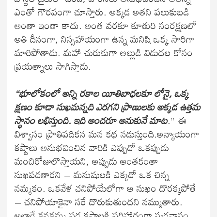
ఎంతో గౌరవంగా చూస్తారు. అక్కడ అతని పలుకుబడి
అంతా ఇంతా కాదు. అంత వరకూ కూతురి సంరక్షణలో
అతి దీనంగా, నిస్సహాయంగా ఉన్న మనిషి ఒక్క సారిగా
మారిపోతాడు. మహా చురుకుగా అల్లుడి విడుదల కోసం
ప్రయత్నాలు సాగిస్తాడు.
“భూలోకంలో అన్ని రకాల యీతిబాధలకూ లోనై, ఒక్క
క్షణం కూడా సుఖమన్నది ఎరగని ప్రాణులకు అక్కడ ఉత్తమ
స్థానం లభిస్తుంది. ఇది అందరూ అనుకునే మాట
.” ఈ
విశ్వాసం ప్రాతిపదికన మన కథ నడుస్తుంది.అన్యాయంగా
కష్టాలు అనుభవించిన వారికి ఎప్పుడో ఒకప్పుడు
మంచిరోజులొస్తాయని, అప్పుడు అంతకంతా
సుఖపడతారని – మనుషులకి ఎక్కడో ఒక చిన్న
నమ్మకం. ఒకవేళ చనిపోయేలోగా ఆ సుఖం దొరక్కపోతే
– చనిపోయాకైనా సరే దొరుకుతుందని నమ్ముతారు.
అలాగే కనకమ్మ పడ్డ కష్టాలకి పరిహారంగా స్వర్గవాసం