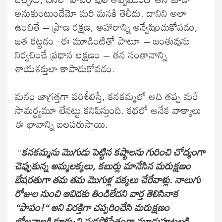
అనుకుంటుందేమో మరి మనకి తెలీదు. దానిని అలా
ఉంచితే – ప్రాణ రక్షణ, ఆహారాన్ని అన్వేషించుకోవడం,
జత కట్టడం -ఈ మూడింటితో పాటూ – జంతువును
నిర్వచించే ప్రధాన లక్షణం – తన సంతానాన్ని
శాయశక్తులా కాపాడుకోవడం.
మనం జాగ్రత్తగా పరిశీలిస్తే, కనకమ్మలో అది తప్ప మరే
సామర్ధ్యమూ లేనట్టు కనిపిస్తుంది. కథలో అనేక వాక్యాలు
ఈ భావాన్ని బలపరుస్తాయి.
“
కనకమ్మను మొగుడు పెట్టిన కష్టాలను గురించి చోద్యంగా
చెప్పుకున్న అమ్మలక్కలు, కబుర్లు మానేసిన మరుక్షణం
బేషరతుగా తమ తమ మొగుళ్ల పక్కలు చేరేవాళ్లు. నాలుగు
రోజుల నుంచి ఆవిడకు తిండిలేదని వార్త తెలిసినాక
“పాపం!“ అని విరక్తిగా చప్పరించేసి మరుక్షణం
భోజనాలకి కూర్చుని షడ్రసోపేతంగా మూడుపూటలకి