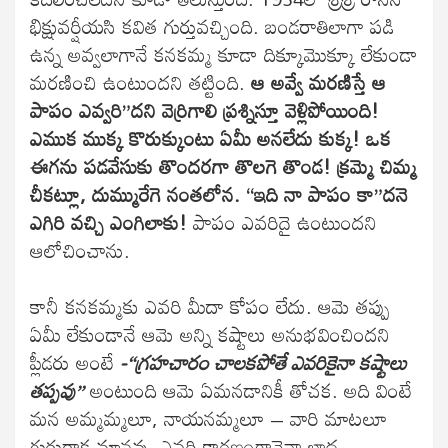
భిక్షువర్షీయసి కవిత గుర్తువచ్చింది. బండరాతిలాగా పడి
ఉన్న అవ్వలాగానే కనకమ్మ కూడా దిక్కూమొక్కూ లేకుండా
మరణించి ఉంటుందని తట్టింది.
ఆ అవ్వే మరణిస్తే ఆ
పాపం ఎవ్వరి”దని వెర్రిగాలి ప్రశ్నిస్తూ వెళ్లిపోయింది!
ఎముక ముక్క కొరుక్కుంటు ఏమీ అనలేదు కుక్క! ఒక
ఈగను పడవేసుకు తొందరగా తొలగె తొండ! క్రమ్మె చిమ్మ
చీకట్లూ, దుమ్మురేగె నంతలోన. “ఇది నా పాపం కా”దనె
ఎగిరి వచ్చి ఎంగిలాకు!
పాపం ఎవరిదై ఉంటుందని
ఆలోచించాను.
కానీ కనకమ్మకు ఎవరి మీదా కోపం లేదు. ఆమె తప్పు
ఏమీ లేకుండానే ఆమె అన్ని కష్టాలు అనుభవించిందని
ప్లీడరు అంటే
-“గ్రహచారం చాలకపోతే ఎవరికైనా కష్టాలు
తప్పవు”
అంటుంది ఆమె ఏమనడానికీ తోచక. అది వింటే
మన అమ్మమ్మలూ, నాయనమ్మలూ – వారి మాటలూ
గుర్తురాక మానవు. ఎవరి కారణంగానైనా బాధ