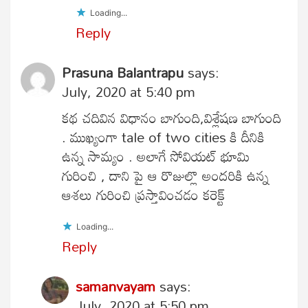
Loading...
Reply
Prasuna Balantrapu
says:
July, 2020 at 5:40 pm
కథ చదివిన విధానం బాగుంది,విశ్లేషణ బాగుంది
. ముఖ్యంగా tale of two cities కి దీనికి
ఉన్న సామ్యం . అలాగే సోవియట్ భూమి
గురించి , దాని పై ఆ రొజుల్లొ అందరికి ఉన్న
ఆశలు గురించి ప్రస్తావించడం కరెక్ట్
Loading...
Reply
samanvayam
says:
July, 2020 at 5:50 pm