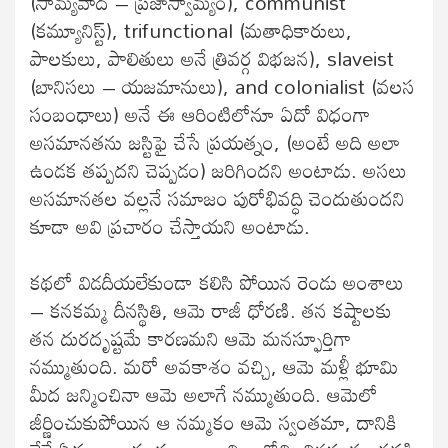
(సామ్యవాద – ప్రజాస్వామ్యం), communist
(కమ్యూనిస్ట్), trifunctional (మతాధికారులు,
పాలకులు, పాలితులు అనే త్రివర్గ విభజన), slaveist
(బానిసలు – యజమానులు), and colonialist (వలస
సంబంధాలు) అనే ఈ ఆరింటిలోనూ ఏదో విధంగా
అసమానతను జస్టిఫై చేసే ప్రయత్నం, (అంటే అది అలా
ఉండక తప్పదని చెప్పడం) జరిగిందని అంటాడు. అసలు
అసమానతల వల్లనే సమాజం పురోభివద్ధి చెందుతుందని
కూడా అవి ప్రచారం చేస్తాయని అంటాడు.
కథలో విడదీయలేకుండా కలిసి పోయిన రెండు అంశాలు
– కనకమ్మ దీనస్థితి, ఆమె రాజీ ధోరణి. తన కష్టాలకు
తన దురదృష్టమే కారణమని ఆమె మనస్ఫూర్తిగా
నమ్ముతుంది. మరో అవకాశం వచ్చి, ఆమె మళ్లీ భూమి
మీద జన్మించినా ఆమె అలాగే నమ్ముతుంది. ఆమెలో
జీర్ణించుకుపోయిన ఆ నమ్మకం ఆమె స్వంతమా, దానికి