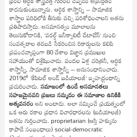
ఫ్రెంచి ఆర్ధిక శాస్త్రవేత్త గురించి చెప్పడం అప్రస్తుతం
కాదనుకుంటున్నాను. ఆర్ధిక శాస్త్రాన్ని – సామాజిక
శాస్త్రాల పరిధిలోకి తీసుకు వచ్చి పరిశోధించాలని అతను
ప్రతిపాదిస్తాడు. అసమానత్వం మూలాలను
తెలుసుకోడానికి, ‘వరల్డ్ ఇనీక్వాలిటీ డేటాబేస్’ నుంచి
సంవత్సరాల తరబడి సేకరించిన రికార్డులను కలిపి
ప్రపంచవ్యాప్తంగా 80 దేశాల విజ్ఞాన ప్రముఖుల
సహాయంతో విశ్లేషించాడు. వందల ఏళ్ల చరిత్రనీ, ఆర్ధిక
శాస్త్రాన్నీ, సామాజిక శాస్త్రాన్నీ – అనుసంధానించాడు.
2019లో ‘కేపిటల్ అండ్ ఐడియాలజీ’ బృహద్గ్రంధాన్ని
ప్రచురించాడు.
సమాజంలో ఉండే అసమానతలు
సహజమైనవని
ప్రజలు నమ్మడం ఈ సమాజాల ఉనికికి
అత్యవసరం
అని అంటాడు. అలా నమ్మించే ప్రయత్నంలో
ఒక ఆరు రకాల ప్రధాన విచారధారలను (ఐడియాలజీ)
అతను గుర్తించాడు. proprietarian (ఆస్తి హక్కును
కాపాడే సంబంధాలు) social-democratic