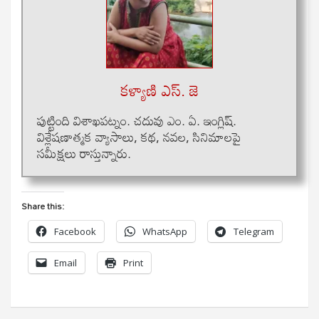
కళ్యాణి ఎస్. జె
పుట్టింది విశాఖపట్నం. చదువు ఎం. ఏ. ఇంగ్లిష్.
విశ్లేషణాత్మక వ్యాసాలు, కథ, నవల, సినిమాలపై
సమీక్షలు రాస్తున్నారు.
Share this:
Facebook
WhatsApp
Telegram
Email
Print