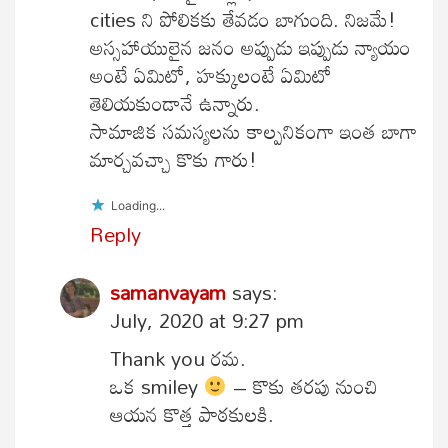
cities ని పోలికకు తేవడం బాగుంది. నిజమే!
అస్సహాయులైన జనం అప్పుడు ఇప్పుడు న్యాయం
అంటే ఏమిటో, హక్కులంటే ఏమిటో
తెలియకుండానే ఉన్నారు.
సామాజిక సమస్యలను కాల్పనికంగా ఇంత బాగా
మార్చవచ్చా కొకు గారు!
Loading...
Reply
samanvayam
says:
July, 2020 at 9:27 pm
Thank you రమ.
ఒక smiley
– కొకు తరపు నుంచి
ఆయన కొత్త పాఠకులకి.