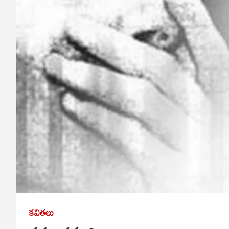
కవితలు