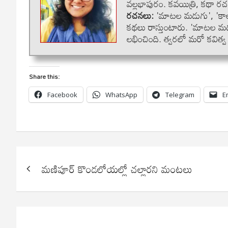
వల్లభాపురం. కవయిత్రి, కథా రచయి
రచనలు:
'మాటల మడుగు', 'కాలం 
కథలు రాస్తుంటారు. 'మాటల మడు
లభించింది. త్వరలో మరో కవిత్
Share this:
Facebook
WhatsApp
Telegram
E
Post
మణిపూర్ కొండలోయల్లో చల్లారని మంటలు
navigation