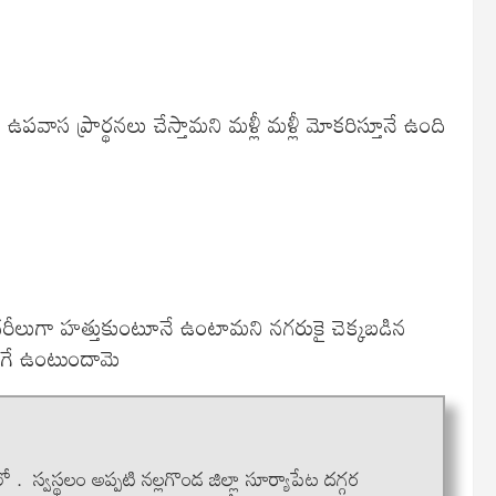
ాస ప్రార్థనలు చేస్తామని మళ్లీ మళ్లీ మోకరిస్తూనే ఉంది
 సొదరీలుగా హత్తుకుంటూనే ఉంటామని నగరుకై చెక్కబడిన
లాగే ఉంటుందామె
లో . స్వస్థలం అప్పటి నల్లగొండ జిల్లా సూర్యాపేట దగ్గర