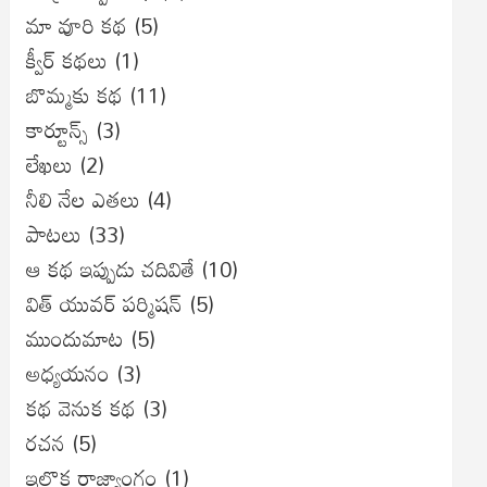
మా వూరి కథ
(5)
క్వీర్ కథలు
(1)
బొమ్మకు కథ
(11)
కార్టూన్స్
(3)
లేఖలు
(2)
నీలి నేల ఎతలు
(4)
పాటలు
(33)
ఆ కథ ఇప్పుడు చదివితే
(10)
విత్ యువర్ పర్మిషన్
(5)
ముందుమాట
(5)
అధ్యయనం
(3)
కథ వెనుక కథ
(3)
రచన
(5)
ఇల్లొక రాజ్యాంగం
(1)