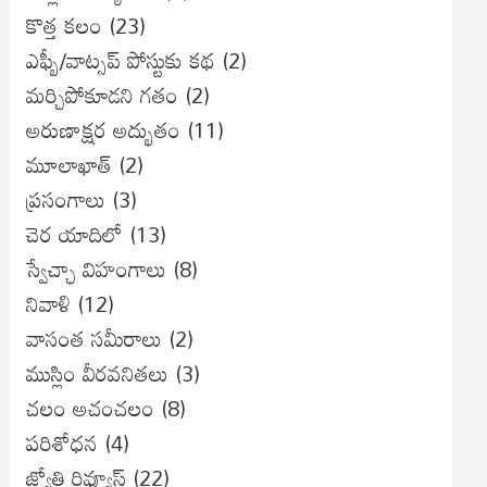
కొత్త కలం
(23)
ఎఫ్బీ/వాట్సప్ పోస్టుకు కథ
(2)
మర్చిపోకూడని గతం
(2)
అరుణాక్షర అద్భుతం
(11)
మూలాఖాత్
(2)
ప్రసంగాలు
(3)
చెర యాదిలో
(13)
స్వేచ్ఛా విహంగాలు
(8)
నివాళి
(12)
వాసంత సమీరాలు
(2)
ముస్లిం వీరవనితలు
(3)
చలం అచంచలం
(8)
ప‌రిశోధ‌న‌
(4)
జ్యోతి రివ్యూస్
(22)