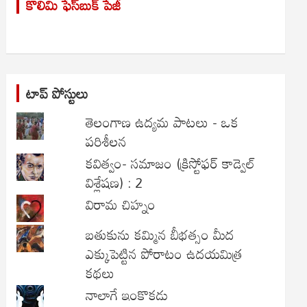
కొలిమి ఫేస్‌బుక్ పేజీ
c
h
టాప్ పోస్టులు
తెలంగాణ ఉద్యమ పాటలు - ఒక
పరిశీలన
కవిత్వం- సమాజం (క్రిస్టోఫర్ కాడ్వెల్
విశ్లేషణ) : 2
విరామ చిహ్నం
బతుకును కమ్మిన బీభత్సం మీద
ఎక్కుపెట్టిన పోరాటం ఉదయమిత్ర
కథలు
నాలాగే ఇంకొకడు