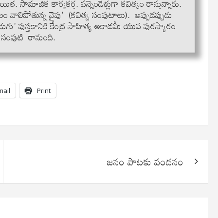
త. సామాజిక కార్యకర్త. పన్నెండేళ్లుగా కవిత్వం రాస్తున్నారు.
వాలిపోతున్న వైపు' (కవిత్వ సంపుటాలు). అప్పుడప్పుడు
గు' పుస్తకానికి కేంద్ర సాహిత్య అకాడమీ యువ పురస్కారం
వ సంపుటి రానుంది.
mail
Print
జనం పాటకు వందనం