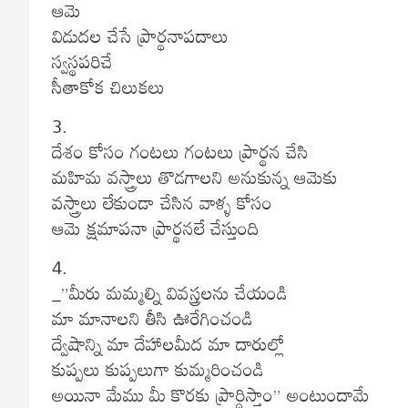
ఆమె
విడుదల చేసే ప్రార్థనాపదాలు
స్వస్థపరిచే
సీతాకోక చిలుకలు
3.
దేశం కోసం గంటలు గంటలు ప్రార్థన చేసి
మహిమ వస్త్రాలు తొడగాలని అనుకున్న ఆమెకు
వస్త్రాలు లేకుండా చేసిన వాళ్ళ కోసం
ఆమె క్షమాపనా ప్రార్థనలే చేస్తుంది
4.
_”మీరు మమ్మల్ని వివస్త్రలను చేయండి
మా మానాలని తీసి ఊరేగించండి
ద్వేషాన్ని మా దేహాలమీద మా దారుల్లో
కుప్పలు కుప్పలుగా కుమ్మరించండి
అయినా మేము మీ కొరకు ప్రార్ధిస్తాం” అంటుందామే