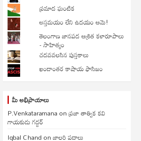
ప్రమాద ఘంటిక
అస్తమయం లేని ఉదయం ఆమె!
తెలంగాణ జానపద ఆశ్రిత కళారూపాలు
- సాహిత్యం
చదవవలసిన పుస్తకాలు
ఖండాంతర కాషాయ ఫాసిజం
మీ అభిప్రాయాలు
P.Venkataramana
on
ప్రజా తాత్విక కవి
గాయకుడు గద్దర్
Iqbal Chand
on
జాలరి పదాలు