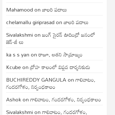
Mahamood
on
జాలరి పదాలు
chelamallu giriprasad
on
జాలరి పదాలు
Sivalakshmi
on
జంగ్‌ సైరన్‌ ఊదిండ్రో జనంలో
జెన్-జీ లు
ka s s yan
on
రాజూ, అతని సామ్రాజ్యం
Kcube
on
ద్రోహ కాలంలో విప్లవ దార్శనికుడు
BUCHIREDDY GANGULA
on
గాలివాటం,
గందరగోళం, నిర్బంధకాలం
Ashok
on
గాలివాటం, గందరగోళం, నిర్బంధకాలం
Sivalakshmi
on
గాలివాటం, గందరగోళం,