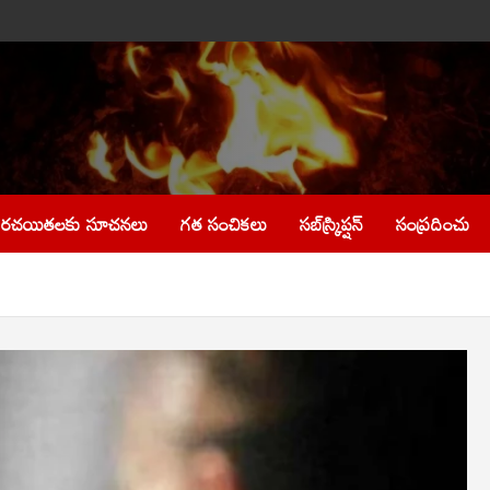
రచయితలకు సూచనలు
గత సంచికలు
సబ్‌స్క్రిప్షన్
సంప్రదించు