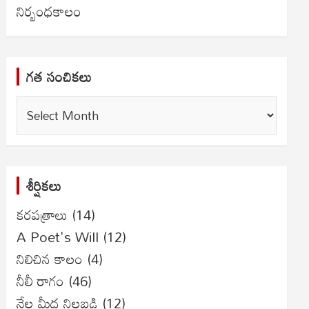
నిర్బంధకాలం
గత సంచికలు
గత
సంచికలు
శీర్షికలు
కరపత్రాలు
(14)
A Poet's Will
(12)
నిలిచిన కాలం
(4)
నీలీ రాగం
(46)
నేల మీద నిలబడి
(12)