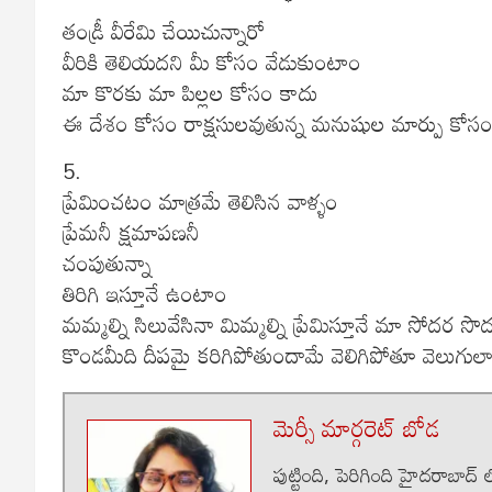
తండ్రీ వీరేమి చేయిచున్నారో
వీరికి తెలియదని మీ కోసం వేడుకుంటాం
మా కొరకు మా పిల్లల కోసం కాదు
ఈ దేశం కోసం రాక్షసులవుతున్న మనుషుల మార్పు కోసం ఉపవ
5.
ప్రేమించటం మాత్రమే తెలిసిన వాళ్ళం
ప్రేమనీ క్షమాపణనీ
చంపుతున్నా
తిరిగి ఇస్తూనే ఉంటాం
మమ్మల్ని సిలువేసినా మిమ్మల్ని ప్రేమిస్తూనే మా సోదర
కొండమీది దీపమై కరిగిపోతుందామే వెలిగిపోతూ వెలుగు
మెర్సీ మార్గరెట్ బోడ
పుట్టింది, పెరిగింది హైదరాబాద్ 