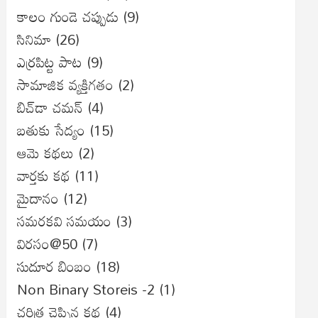
కాలం గుండె చప్పుడు
(9)
సినిమా
(26)
ఎర్రపిట్ట పాట
(9)
సామాజిక వ్యక్తిగతం
(2)
బిచ్‌డా చమన్
(4)
బతుకు సేద్యం
(15)
ఆమె కథలు
(2)
వార్తకు కథ
(11)
మైదానం
(12)
సమరకవి సమయం
(3)
విరసం@50
(7)
సుదూర బింబం
(18)
Non Binary Storeis -2
(1)
చరిత్ర చెప్పిన కథ
(4)