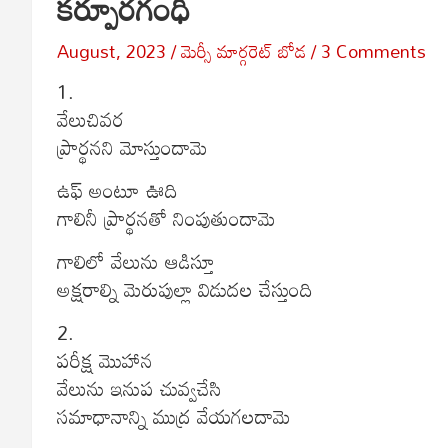
కర్పూరగంధి
August, 2023
మెర్సీ మార్గరెట్ బోడ
3 Comments
1.
వేలుచివర
ప్రార్థనని మోస్తుందామె
ఉఫ్ అంటూ ఊది
గాలినీ ప్రార్థనతో నింపుతుందామె
గాలిలో వేలును ఆడిస్తూ
అక్షరాల్ని మెరుపుల్లా విడుదల చేస్తుంది
2.
పరీక్ష మొహాన
వేలును ఇనుప చువ్వచేసి
సమాధానాన్ని ముద్ర వేయగలదామె