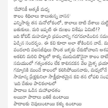
‘దేహానికీ ఆత్మకీ మధ్య
కాలం శిథిలాలు కాలుతున్న వాసన’
ఎన్నిసార్లు తన మనోలోకంలో, కాలాలు దాటి దేశాలు చుట్ట
బతుకులు. మరి ఇప్పటి ఈ దుఃఖం విశేషం ఏమిటి!?
ఇది కోవిడ్ మహమ్మారి ప్రపంచాన్ని గడగడలాడించిన సమ
ఏడ్చిన సందర్భం‌. ఈ కవి కూడా అలా శోకించిన వాడే. మన
వందలాది వలసజీవులు సొంత ఇళ్ళకు చేరుకోవాలని ఆశపడ్డ
ఆకలిని మరిచి పొట్టలో కాళ్ళు ముడుచుకొనైనా కాలం దాటే
సమయంలో గత్యంతరం లేక కాలినడకన వేల మైళ్ళ ప్రయాణం
గమ్యానికి ముందే కాలంలో కలిసిపోయినవారు, మధ్యలోన
సామాన్య ప్రేక్షకునిలా సాక్షీభూతమైన కవి తన లోపలి సంఘ
‘ఇది చేతుల పాచికలాటలో
పాదాలు ఓడిన మహాభారతం
అయినా పాదాలు బతికే ఉంటాయి
పాదాలకు చెవులుంటాయి కళ్ళు ఉంటాయి