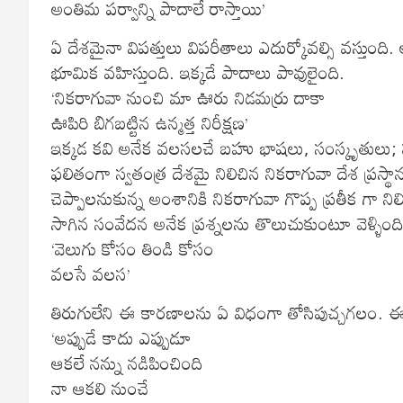
అంతిమ పర్వాన్ని పాదాలే రాస్తాయి’
ఏ దేశమైనా విపత్తులు విపరీతాలు ఎదుర్కోవల్సి వస్తుంది
భూమిక వహిస్తుంది. ఇక్కడే పాదాలు పావులైంది.
‘నికరాగువా నుంచి మా ఊరు నిడమర్రు దాకా
ఊపిరి బిగబట్టిన ఉన్మత్త నిరీక్షణ’
ఇక్కడ కవి అనేక వలసలచే బహు భాషలు, సంస్కృతులు; 
ఫలితంగా స్వతంత్ర దేశమై నిలిచిన నికరాగువా దేశ ప్రస్థ
చెప్పాలనుకున్న అంశానికి నికరాగువా గొప్ప ప్రతీక గా ని
సాగిన సంవేదన అనేక ప్రశ్నలను తొలుచుకుంటూ వెళ్ళిం
‘వెలుగు కోసం తిండి కోసం
వలసే వలస’
తిరుగులేని ఈ కారణాలను ఏ విధంగా తోసిపుచ్చగలం. 
‘అప్పుడే కాదు ఎప్పుడూ
ఆకలే నన్ను నడిపించింది
నా ఆకలి నుంచే