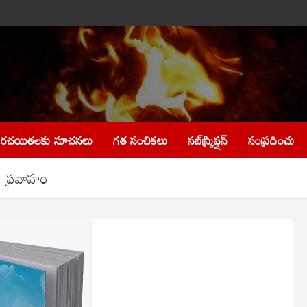
రచయితలకు సూచనలు
గత సంచికలు
సబ్‌స్క్రిప్షన్
సంప్రదించు
్త ప్రవాహం