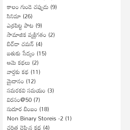
కాలం గుండె చప్పుడు
(9)
సినిమా
(26)
ఎర్రపిట్ట పాట
(9)
సామాజిక వ్యక్తిగతం
(2)
బిచ్‌డా చమన్
(4)
బతుకు సేద్యం
(15)
ఆమె కథలు
(2)
వార్తకు కథ
(11)
మైదానం
(12)
సమరకవి సమయం
(3)
విరసం@50
(7)
సుదూర బింబం
(18)
Non Binary Storeis -2
(1)
చరిత్ర చెప్పిన కథ
(4)