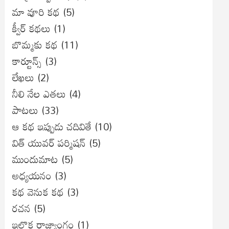
మా వూరి కథ
(5)
క్వీర్ కథలు
(1)
బొమ్మకు కథ
(11)
కార్టూన్స్
(3)
లేఖలు
(2)
నీలి నేల ఎతలు
(4)
పాటలు
(33)
ఆ కథ ఇప్పుడు చదివితే
(10)
విత్ యువర్ పర్మిషన్
(5)
ముందుమాట
(5)
అధ్యయనం
(3)
కథ వెనుక కథ
(3)
రచన
(5)
ఇల్లొక రాజ్యాంగం
(1)