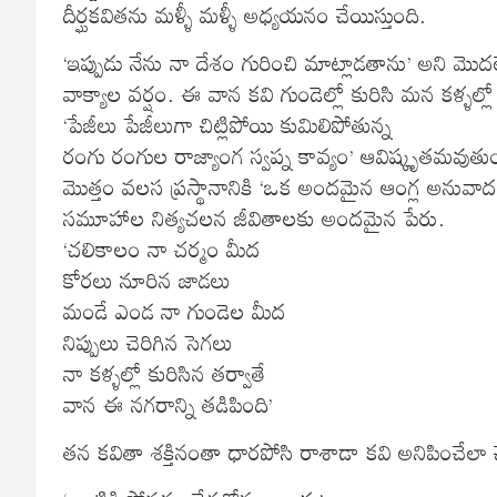
దీర్ఘకవితను మళ్ళీ మళ్ళీ అధ్యయనం చేయిస్తుంది.
‘ఇప్పుడు నేను నా దేశం గురించి మాట్లాడతాను’ అని మొదలె
వాక్యాల వర్షం. ఈ వాన కవి గుండెల్లో కురిసి మన కళ్ళల్లో వ
‘పేజీలు పేజీలుగా చిట్లిపోయి కుమిలిపోతున్న
రంగు రంగుల రాజ్యాంగ స్వప్న కావ్యం’ ఆవిష్కృతమవుతుం
మొత్తం వలస ప్రస్థానానికి ‘ఒక అందమైన ఆంగ్ల అనువాద
సమూహాల నిత్యచలన జీవితాలకు అందమైన పేరు.
‘చలికాలం నా చర్మం మీద
కోరలు నూరిన జాడలు
మండే ఎండ నా గుండెల మీద
నిప్పులు చెరిగిన సెగలు
నా కళ్ళల్లో కురిసిన తర్వాతే
వాన ఈ నగరాన్ని తడిపింది’
తన కవితా శక్తినంతా ధారపోసి రాశాడా కవి అనిపించేలా