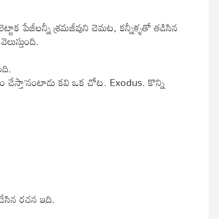
ట్టాక పేజీలన్నీ శ్రమజీవుని చెమట, కన్నీళ్ళతో తడిసిన
ెలుస్తుంది‌.
ది.
ం చేస్తా’నంటాడు కవి ఒక చోట. Exodus. కొన్ని
 చేసిన రచన ఇది.