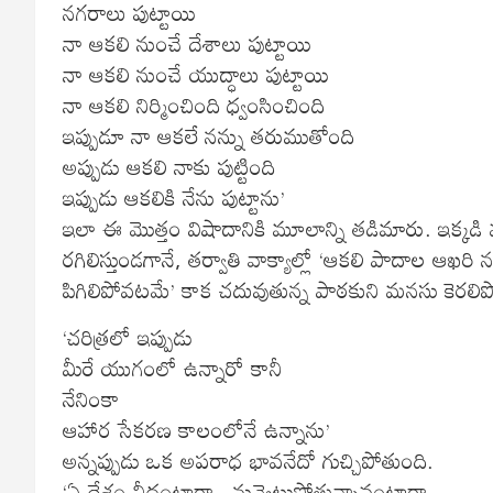
నగరాలు పుట్టాయి
నా ఆకలి నుంచే దేశాలు పుట్టాయి
నా ఆకలి నుంచే యుద్ధాలు పుట్టాయి
నా ఆకలి నిర్మించింది ధ్వంసించింది
ఇప్పుడూ నా ఆకలే నన్ను తరుముతోంది
అప్పుడు ఆకలి నాకు పుట్టింది
ఇప్పుడు ఆకలికి నేను పుట్టాను’
ఇలా ఈ మొత్తం విషాదానికి మూలాన్ని తడిమారు. ఇక్క
రగిలిస్తుండగానే, తర్వాతి వాక్యాల్లో ‘ఆకలి పాదాల ఆఖరి
పిగిలిపోవటమే’ కాక చదువుతున్న పాఠకుని మనసు కెరలిప
‘చరిత్రలో ఇప్పుడు
మీరే యుగంలో ఉన్నారో కానీ
నేనింకా
ఆహార సేకరణ కాలంలోనే ఉన్నాను’
అన్నప్పుడు ఒక అపరాధ భావనేదో గుచ్చిపోతుంది.
‘ఏ దేశం నీదంటారా.. నువ్వెటుపోతున్నావంటారా..