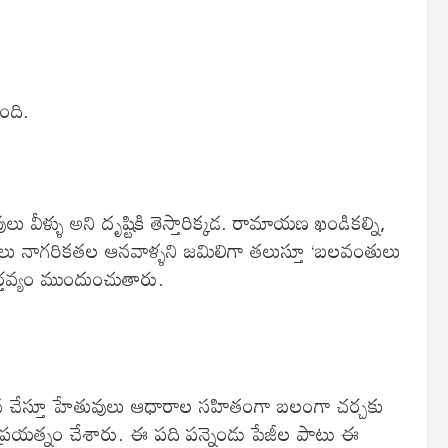
ుంది.
వీళ్ళు అని దృష్టికి తెస్తారిక్కడ. రామాయణ ఖండికల్ని,
నైలు నాగరికతల ఆనవాళ్ళని జమిలిగా తలుస్తూ ‘బలవంతులు
 కర్తవ్యం ముందుంచుతారు.
ావన చేస్తూ హేతువులు ఆధారాల సహితంగా బలంగా చర్చకు
డిగే ప్రయత్నం చేశారు. ఈ పది పన్నెండు పేజీల పాటు ఈ