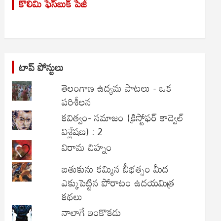
కొలిమి ఫేస్‌బుక్ పేజీ
c
h
టాప్ పోస్టులు
తెలంగాణ ఉద్యమ పాటలు - ఒక
పరిశీలన
కవిత్వం- సమాజం (క్రిస్టోఫర్ కాడ్వెల్
విశ్లేషణ) : 2
విరామ చిహ్నం
బతుకును కమ్మిన బీభత్సం మీద
ఎక్కుపెట్టిన పోరాటం ఉదయమిత్ర
కథలు
నాలాగే ఇంకొకడు