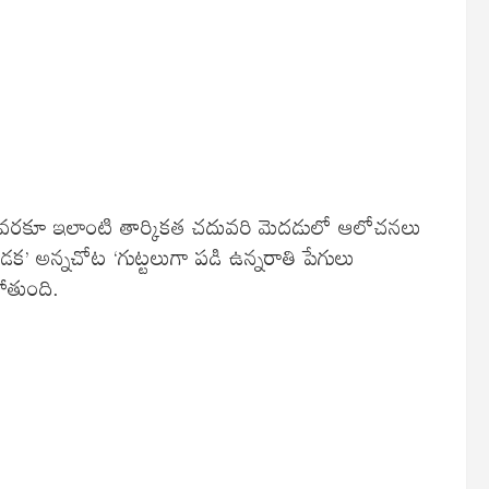
డి వరకూ ఇలాంటి తార్కికత చదువరి మెదడులో ఆలోచనలు
 నడక’ అన్నచోట ‘గుట్టలుగా పడి ఉన్నరాతి పేగులు
ోతుంది.