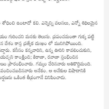
ి శోధించి ఉంటాడో కవి. ఎన్నెన్ని వలసలు, ఎన్నో శిథిలమైన
యం గురించని మనకు తెలుసు. ప్రపంచమంతా గుక్క పట్టి
 దేశం కాస్త ప్రత్యేక దుఃఖం లో మునిగిపోయింది.
ారు. కనీసం కన్నవారిని, ఉన్న ఊరిని కావలించుకుని,
యచ్చని కాంక్షించి; కిరాణా, రవాణా స్తంభించిన
 ప్రారంభించారు. గమ్యం చేరినవారు అతికొద్దిమంది.
ే వంచించబడినవారు అనేకం. ఆ అనేకుల విషాదానికి
ర్షణను ఒకింత తీవ్రంగానే వినిపించాడు.