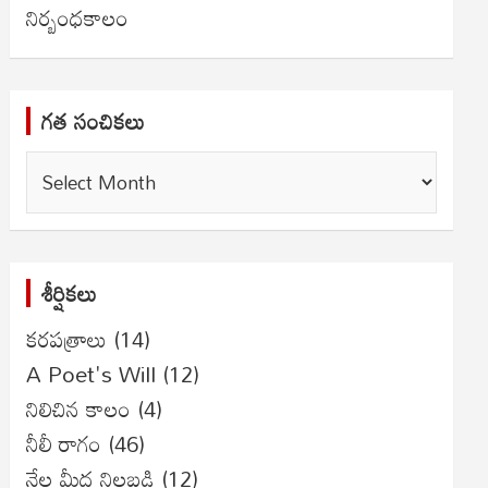
నిర్బంధకాలం
గత సంచికలు
గత
సంచికలు
శీర్షికలు
కరపత్రాలు
(14)
A Poet's Will
(12)
నిలిచిన కాలం
(4)
నీలీ రాగం
(46)
నేల మీద నిలబడి
(12)