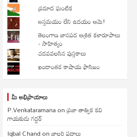
ప్రమాద ఘంటిక
అస్తమయం లేని ఉదయం ఆమె!
తెలంగాణ జానపద ఆశ్రిత కళారూపాలు
- సాహిత్యం
చదవవలసిన పుస్తకాలు
ఖండాంతర కాషాయ ఫాసిజం
మీ అభిప్రాయాలు
P.Venkataramana
on
ప్రజా తాత్విక కవి
గాయకుడు గద్దర్
Iqbal Chand
on
జాలరి పదాలు