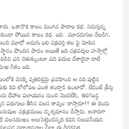
ాదు. ఒకానొక కాలం మింగిన పాదాల కథ. నడుస్తున్న
ాకుండా పోయిన కాలం కథ. ఇది.. మూడడుగుల నేలడిగి;
ించి మూడో అడుగు బలి చక్రవర్తి తల పై మోపిన
్థానం పొందిన పాదం అయితే ఇది చక్రవర్తుల హస్తాల్లో
విడిచి పని వెతుక్కుంటూ పది పదుల దేశాలైనా‌ దాటే
 దుఃఖ గీతం ఇది.
ి వెనక్కి వ్యతిరిక్తమై ప్రవహించి ఆ నది పుట్టిన
దుకు కవి లోలోపల ఎంత తండ్లాడి ఉంటాడో. లేదంటే క్రీస్తు
 రెండు దేహాల పలాయనం నుంచి మొదలేసి, ‘తిరగబడ్డ
కుని పరుగులు తీసిన వలస కావ్యం’ రాస్తాడూ!! ఈ రెండు
మనుషుల చక్రభ్రమణం దృశ్యమానం చేస్తాడు. అనాదిగా
ి వలసదుఃఖం అలుసెట్లైందన్నది కవిని నిలువనీయని
యటపడ్డ పురావాస్తవాల చిట్టా ఈ దీర్ఘకవిత.