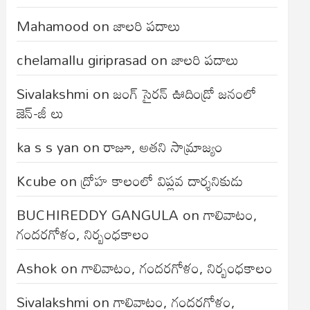
Mahamood
on
జాలరి పదాలు
chelamallu giriprasad
on
జాలరి పదాలు
Sivalakshmi
on
జంగ్‌ సైరన్‌ ఊదిండ్రో జనంలో
జెన్-జీ లు
ka s s yan
on
రాజూ, అతని సామ్రాజ్యం
Kcube
on
ద్రోహ కాలంలో విప్లవ దార్శనికుడు
BUCHIREDDY GANGULA
on
గాలివాటం,
గందరగోళం, నిర్బంధకాలం
Ashok
on
గాలివాటం, గందరగోళం, నిర్బంధకాలం
Sivalakshmi
on
గాలివాటం, గందరగోళం,