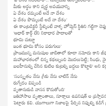
మీకు అర్థం కాని వ్యర్థ అవయవాన్ని
ఏ దేశం రమ్మంటే అదే నా దేశం
ఏ దేశం పొమ్మంటే అదే నా దేశం’
ఈ కాంట్రడిక్టరీ స్టేట్మెంటే వాళ్ళ హోమ్లెస్ స్థితిని గట్టిగా చెప్త
‘ఆధార్ కార్డ్ లేని నిరాధార పాదాలతో
భూమి చుట్టూ
ఇంత భూమి కోసం పరుగులు’
ప్రాణమున్న మనుషుల జాబితాలో కూడా నమోదు కాని జీవులు 
మహాభారతంలో చిన్న కథల్నుంచి మొదలుపెట్టి; సింధు, 
బలహీనుల్ని చేసిన కుటిల కుట్రల్ని బద్దలు కొట్టాలి’ అని
‘సంస్కృతం నేను గ్రీకు నేను లాటిన్ నేను
రుగ్వేదం విప్పండి
వృతాసురుడి వాసన కొడుతోంది’
ఇతిహాసాల వృత్తాంతాలు, సూక్తాలు ఉపనిషత్ ల ప్రస్త
పెట్టారు‌ కవి. యుగాలుగా నిజాలపై పేర్చిన నిప్పుల్ని క