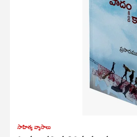
సాహిత్య వ్యాసాలు