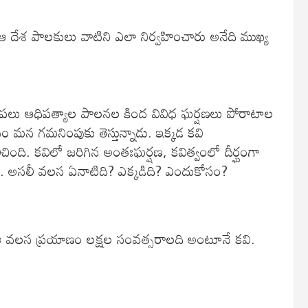
. ఆ దేశ పాలకులు వాటిని ఎలా నిర్వహించారు అనేది ముఖ్య
పలు ఆధిపత్యాల పాలనల కింద వివిధ ఘర్షణలు పోరాటాల
ానం మన గమనింపుకు తెస్తున్నాడు. ఇక్కడ కవి
లిచింది. కవిలో జరిగిన అంతఃఘర్షణ, కవిత్వంలో దీర్ఘంగా
ది. అసలీ వలస ఏనాటిది? ఎక్కడిది? ఎందుకోసం?
ఈ వలస ప్రయాణం లక్షల సంవత్సరాలది అంటూనే కవి.