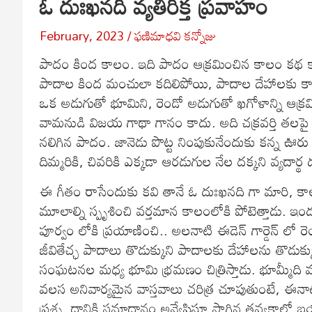
ఓ దుఃఖనది వ్యతిరిక్త ప్రవాహం
February, 2023
ఫణిమాధవి కన్నోజు
పాదం కింద కాలం. ఇది పాదం ఆక్రమించిన కాలం కథ క
పాదాల కింద మంచులా కదిలిపోయి, పాదాల దేహాలకు క
ఒక అడుగుతో భూమిని, రెండో అడుగుతో ఖగోళాన్ని ఆక్రమ
వామనుడి విజయ గాథా గానం కాదు. అది చక్రవర్తి తలపై స
నలిగిన పాదం. జానెడు పొట్ట నింపుకునేందుకు కన్న ఊరు 
దిమ్మరికి, చివరికి ఎక్కడా ఆరడుగుల నేల దక్కని వ్యదార్థ
ఈ గీతం రాసేందుకు కవి తానే ఓ దుఃఖనది గా మారి, కాలంలోక
మూలాల్ని స్పృశించి వర్తమాన కాలంలోకి పోటెత్తాడు. ఇం
పూర్వం లోకి ప్రయాణించి.. అలనాటి ఈడెన్ గార్డెన్ లో
జీవితేచ్ఛ పాదాలు తొడుక్కుని పాదాలకు దేహాలను తొడుక్
సంఘటనల మధ్య భూమి భ్రమణం చిత్రిస్తాడు. భూమ్మీది 
వలస అనివార్యమైన వాస్తవాలు చరిత్ర చూపుతుంటే, ఈనాట
ప్రశ్న. దానికి సమాధానం అన్వేషిస్తూ సాగిన తవ్వకాల్లో బ