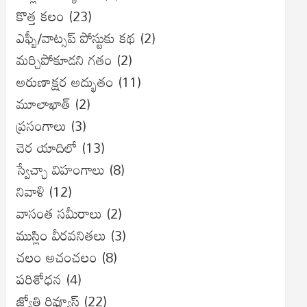
కొత్త కలం
(23)
ఎఫ్బీ/వాట్సప్ పోస్టుకు కథ
(2)
మర్చిపోకూడని గతం
(2)
అరుణాక్షర అద్భుతం
(11)
మూలాఖాత్
(2)
ప్రసంగాలు
(3)
చెర యాదిలో
(13)
స్వేచ్ఛా విహంగాలు
(8)
నివాళి
(12)
వాసంత సమీరాలు
(2)
ముస్లిం వీరవనితలు
(3)
చలం అచంచలం
(8)
ప‌రిశోధ‌న‌
(4)
జ్యోతి రివ్యూస్
(22)