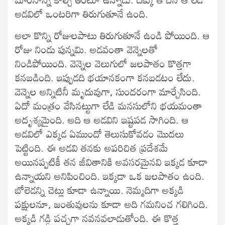
అడవిలో ఒంటరిగా తిరుగుతూనే ఉంది.
అలా కొన్ని రోజులపాటు తిరుగుతూనే ఉండి పోయింది. ఆ
రోజు నిండు పున్నమి. అడవంతా వెన్నెలతో
నిండిపోయింది. వెన్నెల వెలుగులో జలపాతం కొత్తగా
కనబడింది. ఇప్పుడది భయానకంగా కనబడటం లేదు.
వెన్నెల అన్నిటినీ మృదువుగా, సుందరంగా మార్చేసింది.
ఏదో మంత్రం వేసినట్టుగా లేడి మనసులోని భయమంతా
అదృశ్యమైంది. అది ఆ అడవిని ఇష్టపడ సాగింది. ఆ
అడవిలో ఎక్కడ ఏముందో తెలుసుకోవడం మొదలు
పెట్టింది. ఈ అడవి తనకు అపరిచిత ప్రదేశమే
అయినప్పటికీ తన జీవితానికి అవసరమైనవి ఇక్కడ కూడా
ఉన్నాయని అనిపించింది. ఇక్కడా ఒక జలపాతం ఉంది.
బోలెడన్ని చెట్లు కూడా ఉన్నాయి. నెమ్మదిగా అక్కడి
పక్షులనూ, జంతువులను కూడా అది గమనించ గలిగింది.
అక్కడి గడ్డి పచ్చగా నవనవలాడుతోంది. ఈ కొత్త