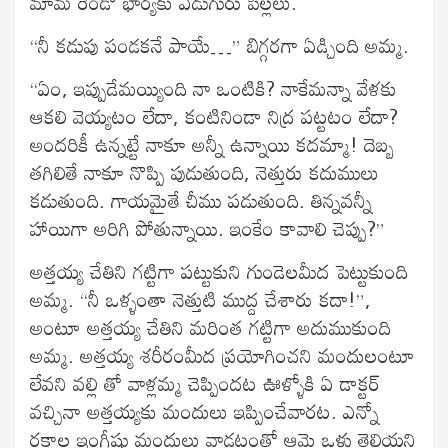
మామ రెండో భార్యకు ఏడుగురు పిల్లలు.
“నీ కడుపు పండకనే పాయే…” బిగ్గరగా ఏడ్చింది అమ్మ.
“ఏం, ఇప్పుడేమయ్యింది నా ఒంటికి? నాకేమన్నా వేళకు
ఆకలి వెయ్యటం లేదా, కంటినిండా నిద్ర పట్టటం లేదా?
అందరికీ ఉన్నట్టే నాకూ అన్నీ ఉన్నాయి కదమ్మా! దెబ్బ
తగిలితే నాకూ నొప్పి పుడుతుంది, నెత్తురు కదుములు
కడుతుంది. గాయమైతే చీము పడుతుంది. తిన్నవన్నీ
హాయిగా అరిగి పోతున్నాయి. ఇంకేం కావాలి చెప్పు?”
అత్తయ్య చేతిని గట్టిగా పట్టుకుని గుండెలమీద పెట్టుకుంది
అమ్మ. “నీ ఒళ్ళంతా నెత్తుటి ముద్ద చేశారు కదా!”,
అంటూ అత్తయ్య చేతిని మరింత గట్టిగా అదుముకుంది
అమ్మ. అత్తయ్య శరీరంమీద ప్రయోగించని మందులంటూ
లేవని వల్లి తో వాళ్లమ్మ చెప్పిందట ఊళ్ళోకి ఏ డాక్టర్
వచ్చినా అత్తయ్యకు మందులు ఇప్పించేవారట. ఎన్నో
రకాల ఇంగ్లీషు మందులు వాడటంతో ఆమె ఒళ్లు తెలియని