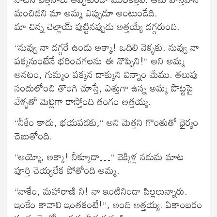
మంచిదని మా అమ్మ ఎప్పుడూ అంటుండేది.
మా చిన్న చెల్లాయ్ పుట్టినప్పుడు అత్తయ్యే దగ్గరుంది.
“నువ్వు నా దగ్గరే ఉండు అక్కా! ఒదిలి వెళ్ళకు. నువ్వు నా
పక్కనుంటేనే భరించగలను ఈ నొప్పిని!” అని అమ్మ
అనటం, గుమ్మం పక్కన దాక్కుని విన్నాం మేము. తలుపు
సందులోంచి తొంగి చూస్తే, ఎత్తుగా ఉన్న అమ్మ పొట్టపై
వేళ్ళతో మెల్లిగా రాస్తోంది తంగం అత్తయ్య.
“నీకేం కాదు, భయపడకు,“ అని మెత్తని గొంతుతో ధైర్యం
చెబుతోంది.
“అయ్యో, అక్కా! నీక్కూడా…” వెక్కిళ్ల నడుమ మాట
పూర్తి చెయ్యలేక పోతోంది అమ్మ.
“నాకేం, మహారాణి ని! నా ఇంటినిండా పిల్లలున్నారు.
ఇంకేం కావాలి ఇంతకంటే!”, అంది అత్తయ్య. ఏకాంబరం