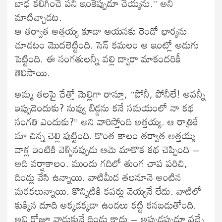
బాధ కలిగించే పని ఇంకెప్పుడూ చెయ్యను.” అని
మాటిచ్చాడట.
ఆ తర్వాత అత్తయ్య కూడా ఆయనకు రెండో భార్యను
చూడటం మొదలెట్టింది. సెన్ కమలం ఆ ఇంట్లో అడుగు
పెట్టింది. ఈ సంగతులన్నీ వల్లి ద్వారా మాకందరికీ
తెలిసాయి.
అమ్మ తలపై చేత్తో మెల్లిగా రాస్తూ, ”పోనీ, పోనీలే! అవన్నీ
ఇప్పుడెందుకు? నువ్వు బిడ్డను కనే సమయంలో నా కథ
సంగతి ఎందుకు?” అని వారిస్తోంది అత్తయ్య. ఆ రాత్రికే
మా చిన్న చెల్లి పుట్టింది. కొంత కాలం తర్వాత అత్తయ్య
వాళ్ల ఇంటికి వెళ్ళినప్పుడు ఆమె మాకొక కథ చెప్పింది –
అది వర్షాకాలం. ముందు గదిలో తుంగ చాప పరిచి,
దిండ్లు వేసి ఉన్నాయి. వాటిమీద తలనూనె అంటిన
మరకలున్నాయి. కొన్నిటికి కవర్లు వెయ్యనే లేదు. వాటిలో
కుక్కిన దూది అక్కడక్కడా ఉండలు కట్టి కనబడుతోంది.
అవి రోజూ వాడుకునే దిండ్లు కాదు – అప్పుడప్పుడూ వచ్చే