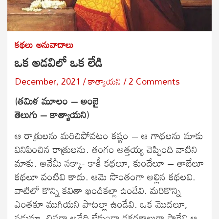
కథలు
అనువాదాలు
ఒక అడవిలో ఒక లేడి
December, 2021
కాత్యాయని
2 Comments
(
తమిళ మూలం – అంబై
తెలుగు – కాత్యాయని
)
ఆ రాత్రులను మరిచిపోవటం కష్టం – ఆ గాథలను మాకు
వినిపించిన రాత్రులను. తంగం అత్తయ్య చెప్పింది వాటిని
మాకు. అవేమీ నక్కా- కాకీ కథలూ, కుందేలూ – తాబేలూ
కథలూ వంటివి కాదు. ఆమె సొంతంగా అల్లిన కథలవి.
వాటిలో కొన్ని కవితా ఖండికల్లా ఉండేవి. మరికొన్ని
ఎంతకూ ముగియని పాటల్లా ఉండేవి. ఒక మొదలూ,
నడుమా, చివరా అనేది లేకుండా రకరకాలుగా సాగేవి ఆ