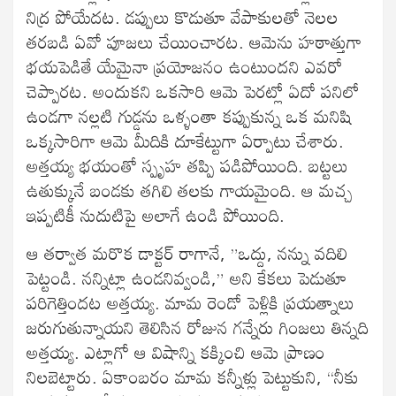
నిద్ర పోయేదట. డప్పులు కొడుతూ వేపాకులతో నెలల
తరబడి ఏవో పూజలు చేయించారట. ఆమెను హఠాత్తుగా
భయపెడితే యేమైనా ప్రయోజనం ఉంటుందని ఎవరో
చెప్పారట. అందుకని ఒకసారి ఆమె పెరట్లో ఏదో పనిలో
ఉండగా నల్లటి గుడ్డను ఒళ్ళంతా కప్పుకున్న ఒక మనిషి
ఒక్కసారిగా ఆమె మీదికి దూకేట్టుగా ఏర్పాటు చేశారు.
అత్తయ్య భయంతో స్పృహ తప్పి పడిపోయింది. బట్టలు
ఉతుక్కునే బండకు తగిలి తలకు గాయమైంది. ఆ మచ్చ
ఇప్పటికీ నుదుటిపై అలాగే ఉండి పోయింది.
ఆ తర్వాత మరొక డాక్టర్ రాగానే, ”ఒద్దు, నన్ను వదిలి
పెట్టండి. నన్నిట్లా ఉండనివ్వండి,” అని కేకలు పెడుతూ
పరిగెత్తిందట అత్తయ్య. మామ రెండో పెళ్లికి ప్రయత్నాలు
జరుగుతున్నాయని తెలిసిన రోజున గన్నేరు గింజలు తిన్నది
అత్తయ్య. ఎట్లాగో ఆ విషాన్ని కక్కించి ఆమె ప్రాణం
నిలబెట్టారు. ఏకాంబరం మామ కన్నీళ్లు పెట్టుకుని, “నీకు