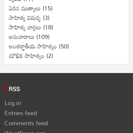
ఏరిన ముత్యాలు
(15)
సాహిత్య విమర్శ
(3)
సాహిత్య వార్తలు
(18)
అనువాదాలు
(109)
అంతర్జాతీయ సాహిత్యం
(50)
మౌఖిక సాహిత్యం
(2)
RSS
Log in
Entries feed
Comments feed
WordPress.org