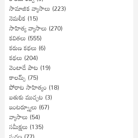
సామాజిక వ్యాసాలు
(223)
నెమలీక
(15)
సాహిత్య వ్యాసాలు
(270)
కవితలు
(555)
కరుణ కథలు
(6)
కథలు
(204)
వెంటాడే పాట
(19)
కాలమ్స్
(75)
పోరాట సాహిత్యం
(18)
బతుకు ముచ్చట
(3)
ఇంటర్వ్యూలు
(67)
వ్యాసాలు
(54)
సమీక్షలు
(135)
స్మరణ
(77)