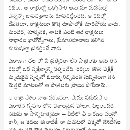
కథలు. ఆ రాత్రుల్లో ఒక్కోసారి ఆమె మా మనసుల్లో
ఎన్నెన్నో భావచిత్రాలను రూపుకట్టించేది. ఆ కథల్లో
దేవతలూ, రాక్షసులూ కొత్త రూపాల్లోకి మారిపోయే వారు.
మందర, శూర్ఫనక, తాటకి వంటి ఆడ రాక్షసులు
సాధారణ భావోద్వేగాలు, ప్రేమాభిమానాలు కలిగిన
మనుషుల్లా ప్రవర్తించే వారు.
పురాణ గాథల లో ఏ ప్రత్యేకతా లేని పాత్రలకు ఆమె తన
కథల్లో ఒక వ్యక్తిత్వాన్ని కల్పించేది. రెక్కలు తెగిన పక్షికి
మృదువైన స్పర్శతో ఓదార్పునిచ్చినంత సున్నితంగా తన
మెత్తటి మాటలతో ఆ పాత్రలకు ప్రాణం పోసేదామె.
ఆ రాత్రి వేళల వాతావరణమూ, మేము పడుకునే ఆ
పురాతన గృహం లోని విశాలమైన హాలూ, పిల్లలందరి
నడుమ ఆ సాన్నిహిత్యమూ – వీటిలో ఏ కారణం వల్లనో
కానీ, ఆ కథలు ఈనాటికీ నా మనసులో ఎక్కడో తేనెటీగల
చప్పుడు వలె రొద పెడుతూ తిరుగుతూనే ఉన్నాయి.