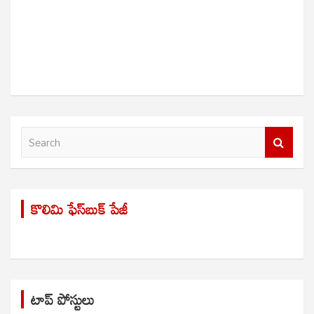
S
e
a
r
కొలిమి ఫేస్‌బుక్ పేజీ
c
h
టాప్ పోస్టులు