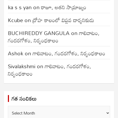
ka s s yan
on
రాజూ, అతని సామ్రాజ్యం
Kcube
on
ద్రోహ కాలంలో విప్లవ దార్శనికుడు
BUCHIREDDY GANGULA
on
గాలివాటం,
గందరగోళం, నిర్బంధకాలం
Ashok
on
గాలివాటం, గందరగోళం, నిర్బంధకాలం
Sivalakshmi
on
గాలివాటం, గందరగోళం,
నిర్బంధకాలం
గత సంచికలు
గత
సంచికలు