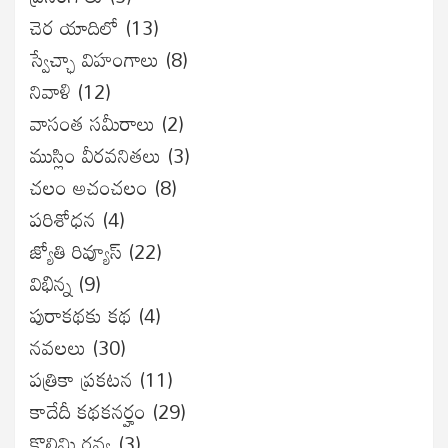
చెర యాదిలో
(13)
స్వేచ్ఛా విహంగాలు
(8)
నివాళి
(12)
వాసంత సమీరాలు
(2)
ముస్లిం వీరవనితలు
(3)
చలం అచంచలం
(8)
ప‌రిశోధ‌న‌
(4)
జ్యోతి రివ్యూస్
(22)
విభిన్న
(9)
పురాకథకు కథ
(4)
నవలలు
(30)
పత్రికా ప్రకటన
(11)
కాదేదీ కథకనర్హం
(29)
కొలిమి రవ్వ
(3)