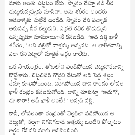
మాకు అంతు పట్టటం లేదు. స్నానం చేస్తూ తడి చీర
చుట్టుకున్నప్పుడు చూసినా, ఆమె శరీరం అందరు
ఆడవాళ్ళకు మల్లేనే ఉండేది. స్నానం చేసి వచ్చాక
ఆకుపచ్చ చీర కట్టుకుని, ఎర్రటి రవిక తొడుక్కుని
ఉన్నప్పుడూ మామూలుగానే కనబడేది. “అది ఉత్తి ఖాళీ
శరీరం,“ అని వల్లితో వాళ్లమ్మ అన్నదట. ఆ ఖాళీతనాన్ని
ఎలా కనిపెట్టాలో మాకైతే అర్థం కాలేదు.
ఒక సాయంత్రం, తోటలోని ఎండిపోయిన చెట్టునొకదాన్ని
కొట్టేశారు. చిట్టచివరి గొడ్డలి వేటుతో అది పెద్ద శబ్దం
చేస్తూ కూలిపోయింది. విరిగిపోయిన దాని కాండం లోపల
ఖాళీ రంధ్రం కనబడుతోంది. దాన్ని చూపిస్తూ “అదుగో,
చూశారా! అదీ ఖాళీ అంటే!” అన్నది వల్లి.
కానీ, లోపలంతా రంధ్రంతో వెల్లకిలా పడిపోయిన ఆ
చెట్టుతో, నల్లగా నిగనిగలాడే అత్తయ్య ఒంటిని పోల్చటం
అర్థం లేనిదని మాకు అనిపించింది.