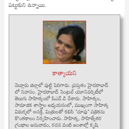
పట్టుకుని ఉన్నాయి.
కాత్యాయని
నెల్లూరు జిల్లాలో పుట్టి పెరిగారు. ప్రస్తుతం హైదరాబాద్
లో నివాసం. హైదరాబాద్ సెంట్రల్ యూనివర్సిటీలో
తెలుగు సాహిత్యంలో పిఎచ్.డి చేశారు. సాహిత్యం,
సామాజిక శాస్త్రాల అధ్యయనంలో, ముఖ్యంగా సాహిత్య
విమర్శలో ఆసక్తి. మిత్రులతో కలిసి "చూపు" పత్రికను
కొంతకాలం నిర్వహించారు. సాహిత్య, సాహిత్యేతర
గ్రంథాల అనువాదం, రచన వంటి అంశాల్లో కృషి