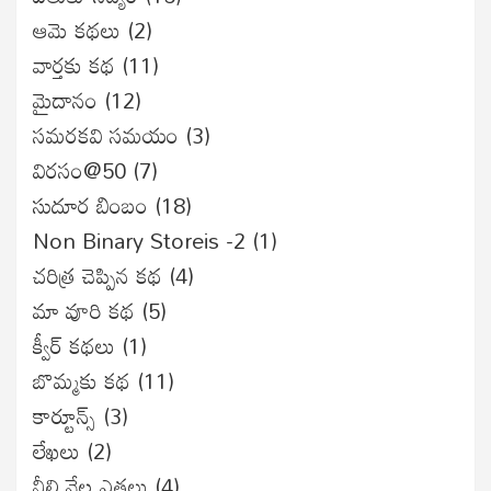
ఆమె కథలు
(2)
వార్తకు కథ
(11)
మైదానం
(12)
సమరకవి సమయం
(3)
విరసం@50
(7)
సుదూర బింబం
(18)
Non Binary Storeis -2
(1)
చరిత్ర చెప్పిన కథ
(4)
మా వూరి కథ
(5)
క్వీర్ కథలు
(1)
బొమ్మకు కథ
(11)
కార్టూన్స్
(3)
లేఖలు
(2)
నీలి నేల ఎతలు
(4)