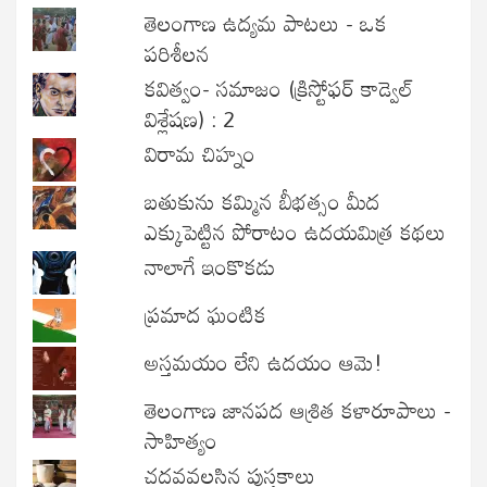
తెలంగాణ ఉద్యమ పాటలు - ఒక
పరిశీలన
కవిత్వం- సమాజం (క్రిస్టోఫర్ కాడ్వెల్
విశ్లేషణ) : 2
విరామ చిహ్నం
బతుకును కమ్మిన బీభత్సం మీద
ఎక్కుపెట్టిన పోరాటం ఉదయమిత్ర కథలు
నాలాగే ఇంకొకడు
ప్రమాద ఘంటిక
అస్తమయం లేని ఉదయం ఆమె!
తెలంగాణ జానపద ఆశ్రిత కళారూపాలు -
సాహిత్యం
చదవవలసిన పుస్తకాలు