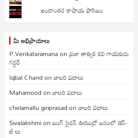
ఖండాంతర కాషాయ ఫాసిజం
మీ అభిప్రాయాలు
P.Venkataramana
on
ప్రజా తాత్విక కవి గాయకుడు
గద్దర్
Iqbal Chand
on
జాలరి పదాలు
Mahamood
on
జాలరి పదాలు
chelamallu giriprasad
on
జాలరి పదాలు
Sivalakshmi
on
జంగ్‌ సైరన్‌ ఊదిండ్రో జనంలో జెన్-
జీ లు