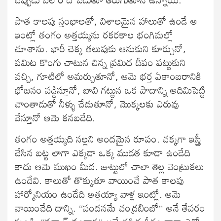
పాత కాలపు స్తంభాలతో, విశాలమైన హాలుతో ఉండే ఆ
ఇంట్లో తంగం అత్తయ్యను రకరకాల భంగిమల్లో
చూశాను. భారీ చెక్క తలుపుకు ఆనుకుని కూర్చునో,
పమిట కొంగు చాటున చిన్న ప్రమిద దీపం పట్టుకుని
వచ్చి, గూటిలో అమర్చుతూనో, ఆమె భర్త ఏకాంబరానికి
భోజనం వడ్డిస్తూనో, బావి గట్టున ఒక పాదాన్ని అదిమిపెట్టి
చాంతాడుతో నీళ్ళు చేదుతూనో, మొక్కలకు ఎరువు
వేస్తూనో ఆమె కనబడేది.
తంగం అత్తయ్యది నల్లని అందమైన రూపం. చక్కగా ఇస్త్రీ
చేసిన బట్ట లాగా ఎక్కడా ఒక్క ముడత కూడా ఉండేది
కాదు ఆమె ముఖం మీద. జుట్టులో చాలా తెల్ల వెంట్రుకలు
ఉండేవి. కాలుతో తొక్కుతూ వాయించే పాత కాలపు
హార్మోనియం ఉండేది అత్తయ్యా వాళ్ల ఇంట్లో. ఆమె
వాయించేది దాన్ని. “వందనమే చంద్రబింబో” అనే తేవరం