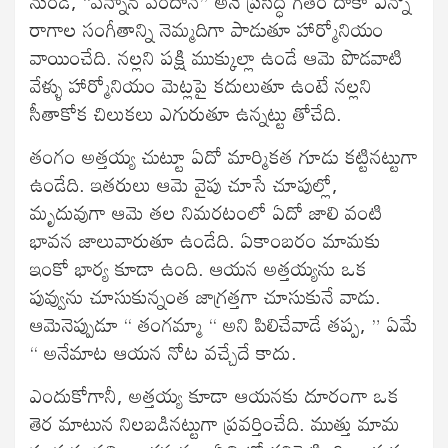
నుండి, “వన్నాన్ వందాన” అనే ప్రసిద్ధ గీతం దాకా ఎన్నో
రాగాల సంగీతాన్ని నెమ్మదిగా పాడుతూ హార్మోనియం
వాయించేది. నల్లని పక్షి ముక్కుల్లా ఉండే ఆమె పొడవాటి
వేళ్ళు హార్మోనియం మెట్లపై కదులుతూ ఉంటే నల్లని
సీతాకోక చిలుకలు ఎగురుతూ ఉన్నట్టు తోచేది.
తంగం అత్తయ్య చుట్టూ ఏదో మార్మికత గూడు కట్టినట్టుగా
ఉండేది. ఇతరులు ఆమె వైపు చూసే చూపుల్లో,
మృదువుగా ఆమె తల నిమరటంలో ఏదో జాలి వంటి
భావన జాలువారుతూ ఉండేది. ఏకాంబరం మామకు
ఇంకో భార్య కూడా ఉంది. ఆయన అత్తయ్యను ఒక
పువ్వును చూసుకున్నంత జాగ్రత్తగా చూసుకునే వాడు.
ఆమెనెప్పుడూ “ తంగమ్మా “ అని పిలిచేవాడే తప్ప, ” ఏమే
“ అనేమాట ఆయన నోట వచ్చేదే కాదు.
ఎందుకోగానీ, అత్తయ్య కూడా ఆయనకు దూరంగా ఒక
తెర మాటున నిలబడినట్టుగా ప్రవర్తించేది. ముత్తు మామ