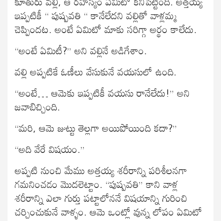
కూతురు వల్లి, ఆ రహస్యం ఏమిటో కనిపెట్టింది. అత్తయ్య
ఇప్పటికీ “ పుష్పవతి “ కానేలేదని వల్లితో వాళ్లమ్మ
చెప్పిందట. అంటే ఏమిటో మాకు సరిగ్గా అర్థం కాలేదు.
“అంటే ఏమిటీ?” అని వల్లినే అడిగేశాం.
వల్లి అప్పటికే ఓణీలు వేసుకునే వయసులో ఉంది.
“అంటే… ఆమెకు ఇప్పటికీ వయసు రానేలేదు!” అని
జవాబిచ్చింది.
“మరి, ఆమె జుట్టు తెల్లగా అయిపోయింది కదా?”
“అది వేరే విషయం.”
అప్పటి నుంచి మేము అత్తయ్య శరీరాన్ని పరిశీలనగా
గమనించడం మొదలెట్టాం. “పుష్పవతి” కాని వాళ్ల
శరీరాన్ని ఎలా గుర్తు పట్టాలోననే విషయాన్ని గురించి
చర్చించుకునే వాళ్ళం. ఆమె ఒంట్లో వున్న లోపం ఏమిటో