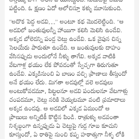
పట్టింది. ఓ క్షణం ఏదో ఆలోచిస్తూ కళ్ళు మూసుకుంది.
“అదొక పెద్ద అడవి…” అంటూ కథ మొదలెట్టింది. “ఆ
అడవిలో జంతువులన్నీ హాయిగా కలిసి మెలిసి ఉండేవి.
అక్కడ బోలెడన్ని పండ్ల చెట్లు ఉండేవి. ఒక వైపున చిన్న
సెలయేరు పారుతూ ఉండేది. ఆ జంతువులకు దాహం
వేసినప్పుడు అందులోనే నీళ్ళు తాగేవి. అక్కడ వాటికి
వేటగాళ్ల భయం లేక పోవడంతో స్వేచ్చగా తిరుగుతూ
ఉండేవి. ఎక్కడినుంచి ఏ బాణం వచ్చి ప్రాణాలు తీస్తుందో
అనే భయం లేదు. మిగతా అడవుల్లో వలె అడవులు
అంటుకోవడమూ, పిట్టలనూ అడవి పందులనూ వేటగాళ్లు
చంపడమూ, చెట్లు నరికి వెయ్యటమూ వంటి ప్రమాదాలు
అక్కడ ఉండవు. ఆ అడవిలో ఎక్కడ ఏముందో ఆ
ప్రాణులు అన్నిటికీ కొట్టిన పిండి. రాత్రుళ్ళు అడవంతా
నిశ్శబ్దంగా ఉన్నప్పుడు ఏ చెట్టుపై గుడ్ల గూబ కూచుని
కూస్తుందో, ఏ రాతిపై నుంచి కప్ప హఠాత్తుగా నీళ్ళ లోకి