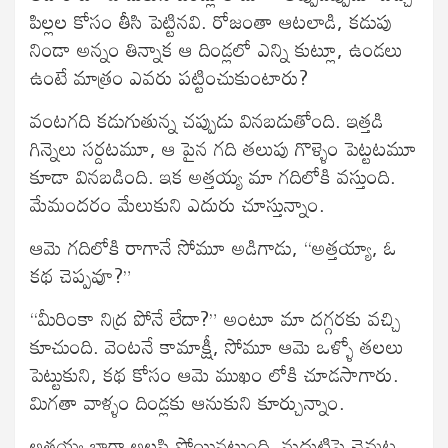
పిల్లల కోసం తీసి పెట్టినవి. రోజంతా ఆటలాడి, కడుపు
నిండా అన్నం తిన్నాక ఆ దిండ్లలో ఎన్ని కుట్లూ, ఉండలు
ఉంటే మాత్రం ఎవరు పట్టించుకుంటారు?
వంటగది కడుగుతున్న చప్పుడు వినబడుతోంది. ఇత్తడి
గిన్నెలు సర్దటమూ, ఆ పైన గది తలుపు గొళ్ళెం పెట్టటమూ
కూడా వినబడింది. ఇక అత్తయ్య మా గదిలోకి వస్తుంది.
మేమందరం మేలుకుని ఎదురు చూస్తున్నాం.
ఆమె గదిలోకి రాగానే సోమూ అడిగాడు, “అత్తయ్యా, ఓ
కథ చెప్పవూ?”
“మీరింకా నిద్ర పోనే లేదా?” అంటూ మా దగ్గరకు వచ్చి
కూచుంది. వెంటనే కామాక్షీ, సోమూ ఆమె ఒళ్ళో తలలు
పెట్టుకుని, కథ కోసం ఆమె ముఖం లోకి చూడసాగారు.
మిగతా వాళ్ళం దిండ్లకు ఆనుకుని కూర్చున్నాం.
అత్తయ్య బాగా అలసి పోయినట్టుంది. నుదుటిపై చెమట