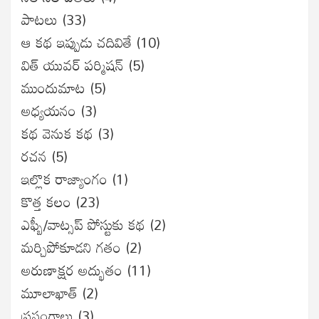
పాటలు
(33)
ఆ కథ ఇప్పుడు చదివితే
(10)
విత్ యువర్ పర్మిషన్
(5)
ముందుమాట
(5)
అధ్యయనం
(3)
కథ వెనుక కథ
(3)
రచన
(5)
ఇల్లొక రాజ్యాంగం
(1)
కొత్త కలం
(23)
ఎఫ్బీ/వాట్సప్ పోస్టుకు కథ
(2)
మర్చిపోకూడని గతం
(2)
అరుణాక్షర అద్భుతం
(11)
మూలాఖాత్
(2)
ప్రసంగాలు
(3)