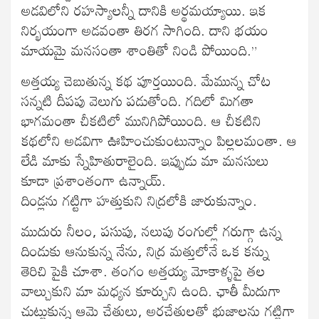
అడవిలోని రహస్యాలన్నీ దానికి అర్థమయ్యాయి. ఇక
నిర్భయంగా అడవంతా తిరగ సాగింది. దాని భయం
మాయమై మనసంతా శాంతితో నిండి పోయింది.”
అత్తయ్య చెబుతున్న కథ పూర్తయింది. మేమున్న చోట
సన్నటి దీపపు వెలుగు పడుతోంది. గదిలో మిగతా
భాగమంతా చీకటిలో మునిగిపోయింది. ఆ చీకటిని
కథలోని అడవిగా ఊహించుకుంటున్నాం పిల్లలమంతా. ఆ
లేడి మాకు స్నేహితురాలైంది. ఇప్పుడు మా మనసులు
కూడా ప్రశాంతంగా ఉన్నాయ్.
దిండ్లను గట్టిగా హత్తుకుని నిద్రలోకి జారుకున్నాం.
ముదురు నీలం, పసుపు, నలుపు రంగుల్లో గరుగ్గా ఉన్న
దిండుకు ఆనుకున్న నేను, నిద్ర మత్తులోనే ఒక కన్ను
తెరిచి పైకి చూశా. తంగం అత్తయ్య మోకాళ్ళపై తల
వాల్చుకుని మా మధ్యన కూర్చుని ఉంది. ఛాతీ మీదుగా
చుట్టుకున్న ఆమె చేతులు, అరచేతులతో భుజాలను గట్టిగా