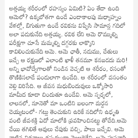
అత్తయ్య శరీరంలో రహస్యం ఏమిటి? ఏం తేడా ఉంది
ఆమెలో? ఉక్కబోతగా ఉండే ఎండాకాలపు మధ్యాహ్నం
వేళల్లో, బిగుతుగా ఉండే రవికను విప్పేసి సామాన్ల గదిలో
అలా పడుకునేది అత్తయ్య. రవిక లేని ఆమె రొమ్ముల్ని
పరీక్షగా చూసే మమ్మల్ని దగ్గరకు లాక్కొని
కావిలించుకునేది ఆమె. ఆమె ఛాతీ, నడుము, చేతులు
ఇచ్చే ఆ రక్షణలో ఎలాంటి ఖాళీ తనమూ కనబడదు మరి!
అన్ని భావోద్వేగాలతో నిండిన వెచ్చటి ఆ శరీరం, రసంతో
తొణికిసలాడే పండులాగా ఉండేది. ఆ శరీరంలో వసంతం
వెల్లి విరిసేది. ఆ జీవన మధుబిందువులు ఒక్కోసారి
మామీద కూడా చిందుతూ ఉండేవి. ఆమె స్పర్శలో,
లాలనలో, నూనెతో మా ఒంటిని బలంగా మర్దన
చెయ్యటంలో- గట్లు తెంచుకుని ఉరికే నదిలోని ఉధృతి
వంటి జీవశక్తి ఏదో మాలోకి ప్రవహించినట్టు తోచేది.ఆమె
చేయి తగిలితే ఆవులు చేపుకు వచ్చి, పాలు ఇచ్చేవి. ఆమె
నాటిన విత్తనాలు తప్పకుండా మొలకెత్తేవి. ఆమె హస్తవాసి