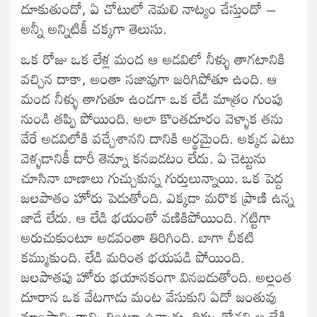
దూకుతుందో, ఏ చోటులో నెమలి నాట్యం చేస్తుందో –
అన్నీ అన్నిటికీ చక్కగా తెలుసు.
ఒక రోజు ఒక లేళ్ల మంద ఆ అడవిలో నీళ్ళు తాగటానికి
వచ్చిన దాకా, అంతా సజావుగా జరిగిపోతూ ఉంది. ఆ
మంద నీళ్ళు తాగుతూ ఉండగా ఒక లేడి మాత్రం గుంపు
నుండి తప్పి పోయింది. అలా కొంతదూరం వెళ్ళాక తను
వేరే అడవిలోకి వచ్చేశానని దానికి అర్థమైంది. అక్కడ ఎటు
వెళ్ళడానికీ దారీ తెన్నూ కనబడటం లేదు. ఏ చెట్టును
చూసినా బాణాలు గుచ్చుకున్న గుర్తులున్నాయి. ఒక పెద్ద
జలపాతం హోరు పెడుతోంది. ఎక్కడా మరొక ప్రాణి ఉన్న
జాడే లేదు. ఆ లేడి భయంతో వణికిపోయింది. గట్టిగా
అరుచుకుంటూ అడవంతా తిరిగింది. బాగా చీకటి
కమ్ముకుంది. లేడి మరింత భయపడి పోయింది.
జలపాతపు హోరు భయానకంగా వినబడుతోంది. అల్లంత
దూరాన ఒక వేటగాడు మంట వేసుకుని ఏదో జంతువు
మాంసాన్ని కాల్చి తింటూ ఉన్నాడు. దిక్కు తోచని ఆ లేడి