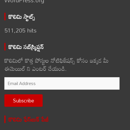
కొలిమి స్టాట్స్
511,205 hits
కొలిమి సబ్‌స్క్రిప్షన్
కొలిమిలో కొత్త పోస్టుల నోటిఫికేషన్స్ కోసం ఇక్కడ మీ
ఈమెయిల్ ని ఎంటర్ చేయండి.
Email
Address
Subscribe
కొలిమి ఫేస్‌బుక్ పేజీ