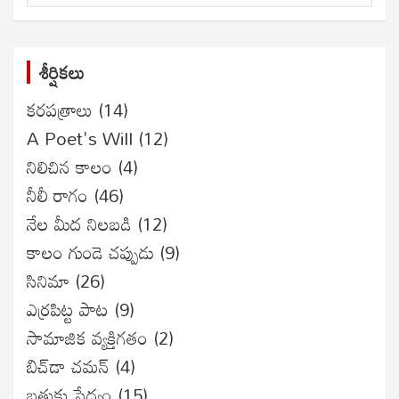
శీర్షికలు
కరపత్రాలు
(14)
A Poet's Will
(12)
నిలిచిన కాలం
(4)
నీలీ రాగం
(46)
నేల మీద నిలబడి
(12)
కాలం గుండె చప్పుడు
(9)
సినిమా
(26)
ఎర్రపిట్ట పాట
(9)
సామాజిక వ్యక్తిగతం
(2)
బిచ్‌డా చమన్
(4)
బతుకు సేద్యం
(15)