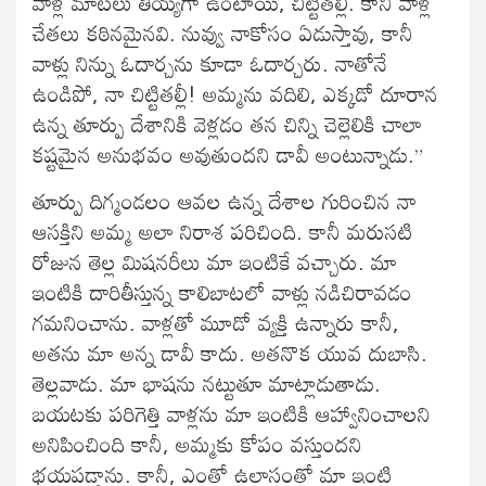
వాళ్ల మాటలు తియ్యగా ఉంటాయి, చిట్టితల్లీ. కానీ వాళ్ల
చేతలు కఠినమైనవి. నువ్వు నాకోసం ఏడుస్తావు, కానీ
వాళ్లు నిన్ను ఓదార్చను కూడా ఓదార్చరు. నాతోనే
ఉండిపో, నా చిట్టితల్లీ! అమ్మను వదిలి, ఎక్కడో దూరాన
ఉన్న తూర్పు దేశానికి వెళ్లడం తన చిన్ని చెల్లెలికి చాలా
కష్టమైన అనుభవం అవుతుందని డావీ అంటున్నాడు.”
తూర్పు దిగ్మండలం ఆవల ఉన్న దేశాల గురించిన నా
ఆసక్తిని అమ్మ అలా నిరాశ పరిచింది. కానీ మరుసటి
రోజున తెల్ల మిషనరీలు మా ఇంటికే వచ్చారు. మా
ఇంటికి దారితీస్తున్న కాలిబాటలో వాళ్లు నడిచిరావడం
గమనించాను. వాళ్లతో మూడో వ్యక్తి ఉన్నారు కానీ,
అతను మా అన్న డావీ కాదు. అతనొక యువ దుబాసి.
తెల్లవాడు. మా భాషను నట్టుతూ మాట్లాడుతాడు.
బయటకు పరిగెత్తి వాళ్లను మా ఇంటికి ఆహ్వానించాలని
అనిపించింది కానీ, అమ్మకు కోపం వస్తుందని
భయపడ్డాను. కానీ, ఎంతో ఉల్లాసంతో మా ఇంటి