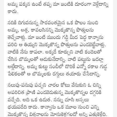
అమ్మ పక్కన ఉంటే తప్ప మా ఇంటికి దూరంగా వెళ్లేదాన్ని
కాదు.
నదికి దిగువనున్న సారవంతమైన ఒక పొలం నుంచి
అమ్మ, అత్త, కావలసినన్ని మొక్కజొన్న పొత్తులను
తెచ్చేవాళ్లు. మా ఇంటి ముందు గడ్డి మీద పెద్ద కాన్వాసు
పరిచి ఆ తియ్యని మొక్కజొన్న పొత్తులను ఎండబెట్టేవాళ్లు.
వాటికి నేను కాపలా. అక్కడే కూర్చుని వాటి కండెలతో
చేసిన బొమ్మలతో ఆడుకునేదాన్ని. వాటి పట్టును జడల్లా
అల్లేదాన్ని. అమ్మ కుట్టు సంచీలో దొరికే ఎన్నో రకాల గుడ్డ
పేలికలతో ఆ బొమ్మలకు రగ్గులు తయారు చేసేదాన్ని.
నలుపు-పసుపు పచ్చని చారల కోటు వేసుకుని ఓ చిన్ని
అపరిచిత ప్రాణి ఎండబెడుతున్న మొక్కజొన్నల దగ్గరికి
వచ్చేది. అది ఒక ఉడుత. నన్ను చూసి అస్సలు
భయపడేది కాదు. కాన్వాసు ఒక మూల నుంచి ఎన్ని
మొక్కజొన్న విత్తనాలను మోసుకెళ్లగలదో అన్ని ఎత్తుకెళ్లేది.