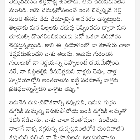
ఎక్కువమంది తెల్లవాళ్లు ఉంటారు. ఆమె చదువుకుంటేనే
మంచిది. ఆమె చదువుకోవలంటే ఇంత చిన్నప్పుడే తల్లి
నుంచి తనను వేరు చేయ్యాల్సిన అవసరం ఉన్నట్లుంది.
తెల్లవాడు మన పిల్లలకు చదువు చెప్పించడం ద్వారా మన
భూముల్ని దొంగలించినందుకు ఏదో ఒకలా పరిహారం
చెల్లిస్తున్నట్లుంది. కానీ ఈ ప్రయోగంలో నా కూతురు చాలా
కష్టపడుతుందని నాకు తెలుసు. ఆమెను గురించిన
గుబులుతో నా నిర్ణయాన్ని చెప్పాలంటే భయమేస్తోంది.
సరే, నా చిట్టితల్లిని తీసుకెళ్లమని వాళ్లకు చెప్పు. వాళ్ల
హృదయాల్లోని అంతరాలను బట్టి పరమాత్మ వాళ్లకు
ప్రతిఫలాన్నిస్తాడని వాళ్లకు చెప్పు.”
బరువైన దుప్పటినొకదాన్ని కప్పుకుని, ఇనుప గుర్రం
దగ్గరికి మమ్మల్ని తీసుకుపోబోయే బండి దగ్గరికి అమ్మతో
కలిసి నడిచాను. నాకు చాలా సంతోషంగా ఉండింది.
నాలాగే వాళ్ళ దగ్గరున్న దుప్పట్లనింటిలోకి మంచివాటిని
కప్పుకుని వచ్చిన నా స్నేహితులను కలుసుకున్నాను.