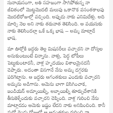
సునాయసంగా, అతి సహజంగా సాగిపోతున్న నా
జీవితంలో మొట్టమొదటి మలుపు ఒకానొక వసంతకాలపు
మొదటిరోజుల్లో వచ్చింది. అప్పుడు నాకు ఎనిమిదేళ్లు. అది
మార్చి నెల అని నాకు తరువాత తెలిసింది. ఆ వయసుకు
నాకు తెలిసిందల్లా ఒకే ఒక్క భాష – అమ్మ మాట్లాడే
భాష.
మా ఊర్లోకి ఇద్దరు తెల్ల మిషనరీలు వచ్చారని నా దోస్తుల
అనుకుంటుంటే విన్నాను. వాళ్లు, పెద్ద టోపీలు
పెట్టుకుంటారనీ, వాళ్ల హృదయం విశాలమైనదనీ
చెప్పారు. అదంతా వినగానే నేను అమ్మ దగ్గరకు
పరిగెట్టాను. ఆ ఇద్దరు ఆగంతకులు ఎందుకు వచ్చారని
అమ్మను అడిగాను. ఆమెను బాగా విసిగించాక,
ఇండియన్ అమ్మాయిల్నీ, అబ్బాయిల్నీ తూర్పుదేశానికి
తీసుకెళ్ళేందుకు వచ్చారని చెప్పింది. వాళ్ల గురించి నేను
మాట్లాడడం ఆమెకు ఇష్టం లేదని నాకు అనిపించింది. కానీ
మరో రెండు రోజుల్లో ఆ ఆగంతకుల గురించి నా