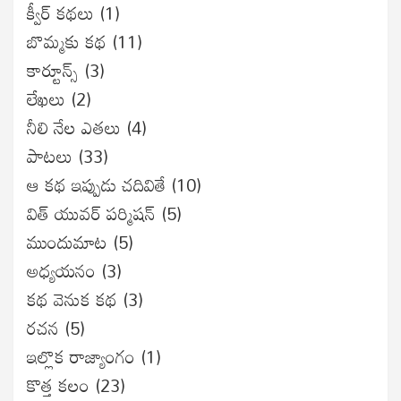
క్వీర్ కథలు
(1)
బొమ్మకు కథ
(11)
కార్టూన్స్
(3)
లేఖలు
(2)
నీలి నేల ఎతలు
(4)
పాటలు
(33)
ఆ కథ ఇప్పుడు చదివితే
(10)
విత్ యువర్ పర్మిషన్
(5)
ముందుమాట
(5)
అధ్యయనం
(3)
కథ వెనుక కథ
(3)
రచన
(5)
ఇల్లొక రాజ్యాంగం
(1)
కొత్త కలం
(23)