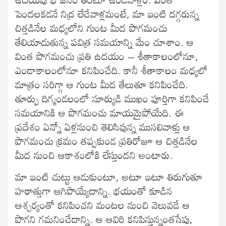
పెందలకడనే నిద్ర లేచేవాళ్లమంటే, మా ఇంటి దగ్గరున్న
చిత్తడినేల మధ్యలోని గుంట మీద పొగమంచు
తేలియాడుతున్న పవిత్ర సమయాన్ని మేం చూశాం. ఆ
వింత పొగమంచు ప్రతి ఉదయం – శీతాకాలంలోనూ,
ఎండాకాలంలోనూ కనిపించేది. కానీ శీతాకాలం మధ్యలో
మాత్రం సరిగ్గా ఆ గుంట మీద తేలుతూ కనిపించేది.
తూర్పు దిగ్మండలంలో సూర్యుడి ముఖం పూర్తిగా కనిపించే
సమయానికి ఆ పొగమంచు మాయమైపోయేది. ఈ
ప్రదేశం ఏన్నో ఏళ్లనుంచి తెలిసివున్న ముసలివాళ్లు ఆ
పొగమంచు క్రమం తప్పకుండ ప్రతిరోజూ ఆ చిత్తడినేల
మీద నుంచి ఆకాశంలోకి లేస్తుందని అంటారు.
మా ఇంటి చుట్టు ఆడుకుంటూ, అటూ ఇటూ తిరుగుతూ
హఠాత్తుగా ఆగిపొయ్యేదాన్ని. భయంతో కూడిన
ఆశ్చర్యంతో కనిపించని మంటల నుంచి వెలువడే ఆ
పొగని గమనించేదాన్ని. ఆ ఆవిరి కనిపిస్తున్నంతసేపు,