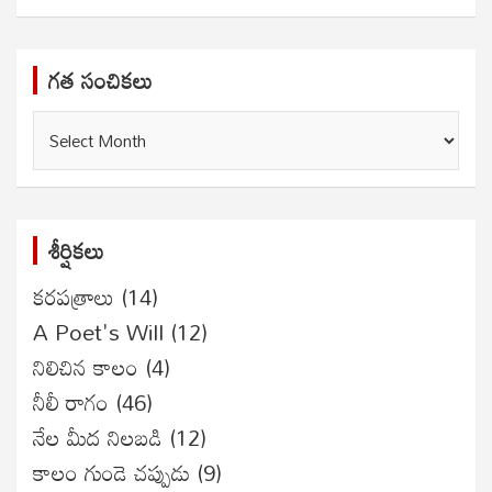
గత సంచికలు
గత
సంచికలు
శీర్షికలు
కరపత్రాలు
(14)
A Poet's Will
(12)
నిలిచిన కాలం
(4)
నీలీ రాగం
(46)
నేల మీద నిలబడి
(12)
కాలం గుండె చప్పుడు
(9)