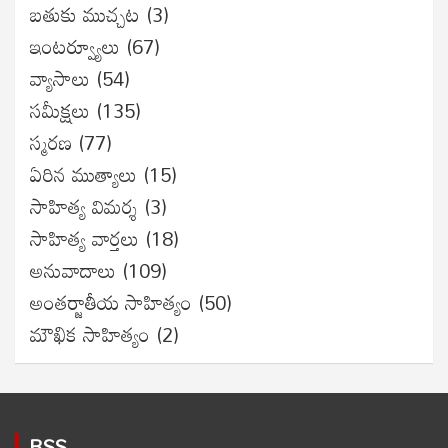
బతుకు ముచ్చట
(3)
ఇంటర్వ్యూలు
(67)
వ్యాసాలు
(54)
సమీక్షలు
(135)
స్మరణ
(77)
ఏరిన ముత్యాలు
(15)
సాహిత్య విమర్శ
(3)
సాహిత్య వార్తలు
(18)
అనువాదాలు
(109)
అంతర్జాతీయ సాహిత్యం
(50)
మౌఖిక సాహిత్యం
(2)
RSS