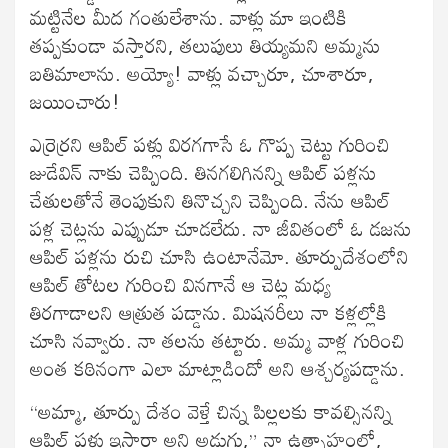
మట్టినేల మీద గంతులేశాను. వాళ్లు మా ఇంటికి
తప్పకుండా వస్తారని, తలుపులు తియ్యమని అమ్మను
బతిమాలాను. అయ్యో! వాళ్లు వచ్చారూ, చూశారూ,
జయించారు!
ఎర్రెర్రని ఆపిల్ పళ్లు విరగగాసే ఓ గొప్ప చెట్టు గురించి
జుడేవిన్ నాకు చెప్పింది. తినగలిగినన్ని ఆపిల్ పళ్లను
చేతులతోనే తెంపుకుని తినొచ్చని చెప్పింది. నేను ఆపిల్
పళ్ల చెట్లను ఎప్పుడూ చూడలేదు. నా జీవితంలో ఓ డజను
ఆపిల్ పళ్లను రుచి చూసి ఉంటానేమో. తూర్పుదేశంలోని
ఆపిల్ తోటల గురించి వినగానే ఆ చెట్ల మధ్య
తిరగాడాలని ఆత్రుత పడ్డాను. మిషనరీలు నా కళ్లల్లోకి
చూసి నవ్వారు. నా తలను తట్టారు. అమ్మ వాళ్ల గురించి
అంత కఠినంగా ఎలా మాట్లాడిందో అని ఆశ్చర్యపడ్డాను.
“అమ్మా, తూర్పు దేశం వెళ్తే చిన్న పిల్లలకు కావల్సినన్ని
ఆపిల్ పళ్లు ఇస్తారా అని అడుగు,” నా ఉత్సాహంలో,