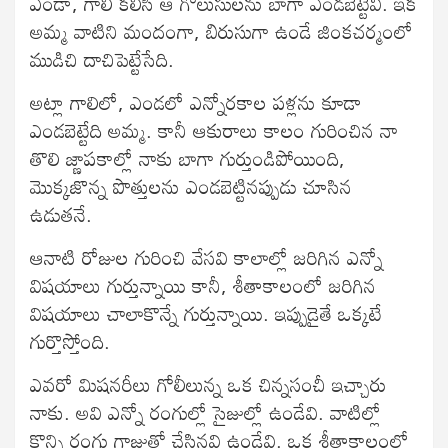
ఎండా, గాలీ కలిసి ఆ గొలుసులను బాగా ఎండబెట్టేవి. ఇక
అమ్మ వాటిని మందంగా, బిరుసుగా ఉండే జింకచర్మంలో
ముడిచి దాచిపెట్టేసేది.
అట్లా గాలిలో, ఎండలో ఎన్నోరకాల పళ్లను కూడా
ఎండబెట్టేది అమ్మ. కానీ ఆకురాలు కాలం గురించిన నా
తొలి జ్ణాపకాల్లో నాకు బాగా గుర్తుండిపోయింది,
మొక్కజొన్న పొత్తులను ఎండబెట్టినప్పుడు చూసిన
ఉడుతనే.
ఆనాటి రోజుల గురించి వేసవి కాలాల్లో జరిగిన ఎన్నో
విషయాలు గుర్తున్నాయి కానీ, శీతాకాలంలో జరిగిన
విషయాలు చాలాకొన్నే గుర్తున్నాయి. ఇప్పుడైతే ఒక్కటే
గుర్తొస్తోంది.
ఎవరో మిషనరీలు గోలీలున్న ఒక చిన్నసంచీ ఇచ్చారు
నాకు. అవి ఎన్నో రంగుల్లో సైజుల్లో ఉండేవి. వాటిల్లో
కొన్ని రంగు గాజుతో చేసినవి ఉండేవి. ఒక శీతాకాలంలో