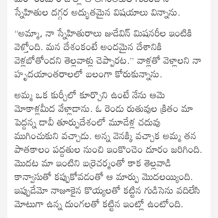
స్నేహితుల దగ్గర అద్భుతమైన విషయాలు విన్నాను.
“అమ్మా, నా స్నేహితురాలు జుడేవిన్ మిషనరీల ఇంటికి
వెళ్తోంది. మన దేశంకంటే అందమైన దేశానికి
వెళ్లబోతోందని తెల్లవాళ్లు చెప్పారట.” వాళ్లతో వెళ్లాలని నా
హృదయాంతరాలలో బలంగా కోరుకున్నాను.
అమ్మ ఒక కుర్చీలో కూర్చొని ఉంటే నేను ఆమె
మోకాళ్లమీద వేళ్లాడాను. ఓ రెండు రుతువుల క్రితం మా
పెద్దన్న డావీ తూర్పుదేశంలో మూడేళ్ల చదువు
ముగించుకుని వచ్చాడు. అన్న వెనక్కి వచ్చాక అమ్మ తన
పాతకాలం పద్దతుల నుంచి ఇంకొంచెం దూరం జరిగింది.
మొదట మా ఇంటిని బర్రెచర్మంతో కాక తెల్లవాడి
కాన్వాసుతో కప్పుకోవడంతో ఆ మార్పు మొదలయ్యింది.
ఇప్పుడేమో నాజూకైన కొయ్యలతో కట్టిన గుడిసెను వదిలేసి
మోటుగా ఉన్న దుంగలతో కట్టిన ఇంట్లో ఉంటోంది.