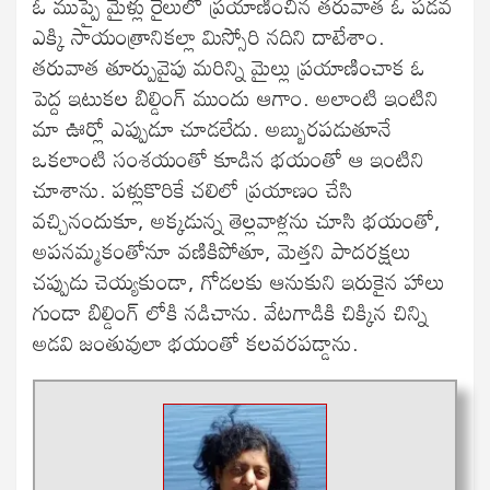
ఓ ముప్పై మైళ్లు రైలులో ప్రయాణించిన తరువాత ఓ పడవ
ఎక్కి సాయంత్రానికల్లా మిస్సోరి నదిని దాటేశాం.
తరువాత తూర్పువైపు మరిన్ని మైల్లు ప్రయాణించాక ఓ
పెద్ద ఇటుకల బిల్డింగ్ ముందు ఆగాం. అలాంటి ఇంటిని
మా ఊర్లో ఎప్పుడూ చూడలేదు. అబ్బురపడుతూనే
ఒకలాంటి సంశయంతో కూడిన భయంతో ఆ ఇంటిని
చూశాను. పళ్లుకొరికే చలిలో ప్రయాణం చేసి
వచ్చినందుకూ, అక్కడున్న తెల్లవాళ్లను చూసి భయంతో,
అపనమ్మకంతోనూ వణికిపోతూ, మెత్తని పాదరక్షలు
చప్పుడు చెయ్యకుండా, గోడలకు ఆనుకుని ఇరుకైన హాలు
గుండా బిల్డింగ్ లోకి నడిచాను. వేటగాడికి చిక్కిన చిన్ని
అడవి జంతువులా భయంతో కలవరపడ్డాను.