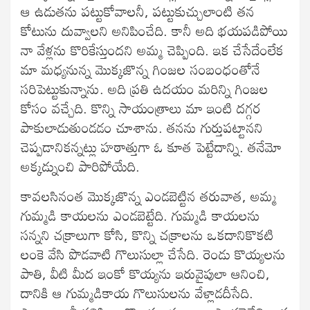
ఆ ఉడుతను పట్టుకోవాలనీ, పట్టుకుచ్చులాంటి తన
కోటును దువ్వాలని అనిపించేది. కానీ అది భయపడిపోయి
నా వేళ్లను కొరికేస్తుందని అమ్మ చెప్పింది. ఇక చేసేదేంలేక
మా మధ్యనున్న మొక్కజొన్న గింజల సంబంధంతోనే
సరిపెట్టుకున్నాను. అది ప్రతి ఉదయం మరిన్ని గింజల
కోసం వచ్చేది. కొన్ని సాయంత్రాలు మా ఇంటి దగ్గర
పాకులాడుతుండడం చూశాను. తనను గుర్తుపట్టానని
చెప్పడానికన్నట్లు హఠాత్తుగా ఓ కూత పెట్టేదాన్ని. తనేమో
అక్కడ్నుంచి పారిపోయేది.
కావలసినంత మొక్కజొన్న ఎండబెట్టిన తరువాత, అమ్మ
గుమ్మడి కాయలను ఎండబెట్టేది. గుమ్మడి కాయలను
సన్నని చక్రాలుగా కోసి, కొన్ని చక్రాలను ఒకదానికొకటి
లంకె వేసి పొడవాటి గొలుసుల్లా చేసేది. రెండు కొయ్యలను
పాతి, వీటి మీద ఇంకో కొయ్యను ఇరువైపులా ఆనించి,
దానికి ఆ గుమ్మడికాయ గొలుసులను వేళ్లాడదీసేది.