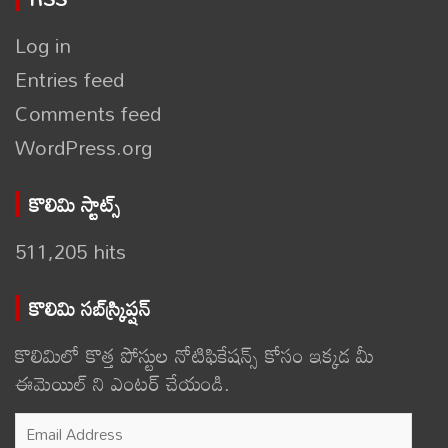
Log in
Entries feed
Comments feed
WordPress.org
కొలిమి స్టాట్స్
511,205 hits
కొలిమి సబ్‌స్క్రిప్షన్
కొలిమిలో కొత్త పోస్టుల నోటిఫికేషన్స్ కోసం ఇక్కడ మీ
ఈమెయిల్ ని ఎంటర్ చేయండి.
Email