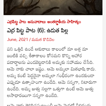
ఎర్రపిట్ట పాట
అనువాదాలు
అంతర్జాతీయ సాహిత్యం
ఎర్ర పిట్ట పాట (6): ఉడుత పిల్ల
June, 2021
మమత కొడిదెల
పని ఒత్తిడి ఉండే ఆకురాలు కాలంలో మా అత్త మా
ఇంటికి వచ్చి శీతాకాలం కోసమని కొన్ని ఆహార
పదార్థాలను ఎండబెట్టడానికి అమ్మకు సహాయం చేసేది.
ఆమె నాకు చాలా ఇష్టం. ఆమె అమ్మలా మితభాషి కాదు.
అమ్మ కంటే పెద్దదైనా అమ్మలా గంభీరంగా ఉండకుండా
ఎప్పుడూ ఉత్సాహంగా ఉండేది. ఆమె సన్నగా, నిటారుగా
ఉండేది. అమ్మ జుత్తు నల్లగా ఒత్తుగా ఉంటే ఆమె జుత్తు
అసాధారణంగా సన్నగా ఉండేది.
ఆమె నాకు తెలిసినప్పట్నుంచీ ఆమె మెడలో నీలిరంగు