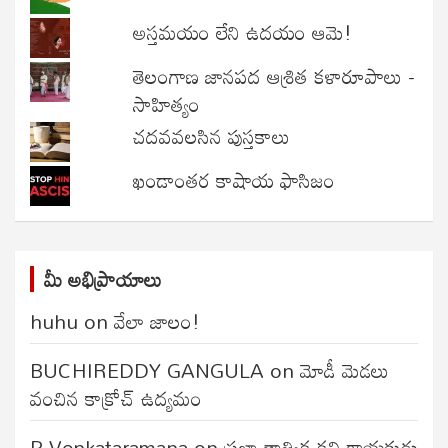
అస్తమయం లేని ఉదయం ఆమె!
తెలంగాణ జానపద ఆశ్రిత కళారూపాలు -
సాహిత్యం
చదవవలసిన పుస్తకాలు
ఖండాంతర కాషాయ ఫాసిజం
మీ అభిప్రాయాలు
huhu
on
వేలా జాలం!
BUCHIREDDY GANGULA
on
మోడీ మెడలు
వంచిన కాక్రోచ్ ఉద్యమం
P.Venkataramana
on
ప్రజా తాత్విక కవి గాయకుడు