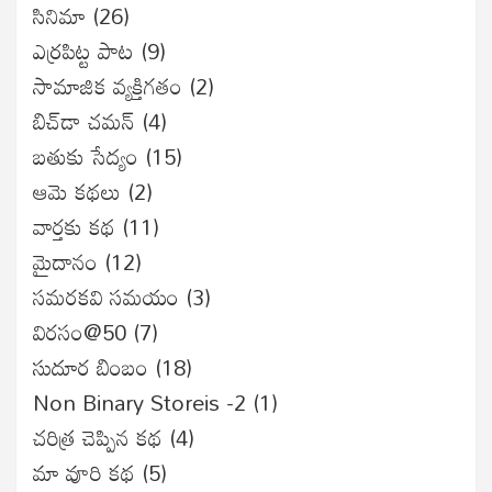
సినిమా
(26)
ఎర్రపిట్ట పాట
(9)
సామాజిక వ్యక్తిగతం
(2)
బిచ్‌డా చమన్
(4)
బతుకు సేద్యం
(15)
ఆమె కథలు
(2)
వార్తకు కథ
(11)
మైదానం
(12)
సమరకవి సమయం
(3)
విరసం@50
(7)
సుదూర బింబం
(18)
Non Binary Storeis -2
(1)
చరిత్ర చెప్పిన కథ
(4)
మా వూరి కథ
(5)