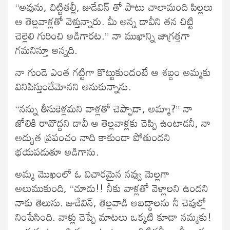
“అవును, చిట్టితల్లీ, జుడేవిన్ తో పాటు చాలామంది పిల్లలు
ఆ తెల్లవాళ్లతో వెళ్తున్నారు. మీ అన్న డావీని తన చిట్టి
చెల్లెలి గురించి అడిగారట.” నా ముఖాన్ని జాగ్రత్తగా
గమనిస్తూ అన్నది.
నా గుండె ఎంత గట్టిగా కొట్టుకుందంటే ఆ శబ్దం అమ్మకు
వినిపిస్తుందేమోనని అనుకున్నాను.
“నన్ను తీసుకెళ్లమని వాళ్లతో చెప్పాడా, అమ్మా?” నా
జోలికి రావొద్దని డావీ ఆ తెల్లవాళ్లకు చెప్పి ఉంటాడనీ, నా
అద్భుత ప్రపంచం నాది కాకుండా పోతుందని
భయపడుతూ అడిగాను.
అమ్మ మొఖంలో ఓ విచారమైన నవ్వు మెల్లగా
అలుముకుంది, “చూడు!! నీకు వాళ్లతో వెళ్లాలని ఉందని
నాకు తెలుసు. జుడేవిన్, తెల్లవాడి అబద్ధాలను నీ చెవుల్లో
నింపేసింది. వాళ్లు చెప్పే మాటలు ఒక్కటి కూడా నమ్మకు!