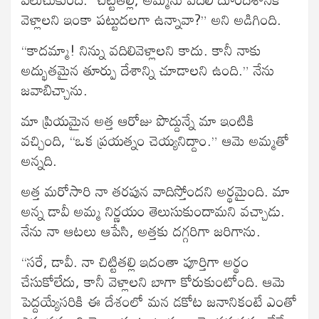
వెళ్లాలని ఇంకా పట్టుదలగా ఉన్నావా?” అని అడిగింది.
“కాదమ్మా! నిన్ను వదిలివెళ్లాలని కాదు. కానీ నాకు
అద్భుతమైన తూర్పు దేశాన్ని చూడాలని ఉంది.” నేను
జవాబిచ్చాను.
మా ప్రియమైన అత్త ఆరోజు పొద్దున్నే మా ఇంటికి
వచ్చింది, “ఒక ప్రయత్నం చెయ్యనిద్దాం.” ఆమె అమ్మతో
అన్నది.
అత్త మరోసారి నా తరపున వాదిస్తోందని అర్థమైంది. మా
అన్న డావీ అమ్మ నిర్ణయం తెలుసుకుందామని వచ్చాడు.
నేను నా ఆటలు ఆపేసి, అత్తకు దగ్గరిగా జరిగాను.
“సరే, డావీ. నా చిట్టితల్లి ఇదంతా పూర్తిగా అర్థం
చేసుకోలేదు, కానీ వెళ్లాలని బాగా కోరుకుంటోంది. ఆమె
పెద్దయ్యేసరికి ఈ దేశంలో మన డకోట జనానికంటే ఎంతో