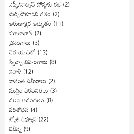
ఎఫ్బీ/వాట్సప్ పోస్టుకు కథ
(2)
మర్చిపోకూడని గతం
(2)
అరుణాక్షర అద్భుతం
(11)
మూలాఖాత్
(2)
ప్రసంగాలు
(3)
చెర యాదిలో
(13)
స్వేచ్ఛా విహంగాలు
(8)
నివాళి
(12)
వాసంత సమీరాలు
(2)
ముస్లిం వీరవనితలు
(3)
చలం అచంచలం
(8)
ప‌రిశోధ‌న‌
(4)
జ్యోతి రివ్యూస్
(22)
విభిన్న
(9)