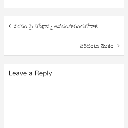
Post
విరసం పై నిషేధాన్ని ఉపసంహరించుకోవాలి
navigation
వరిదంటు మొకం
Leave a Reply