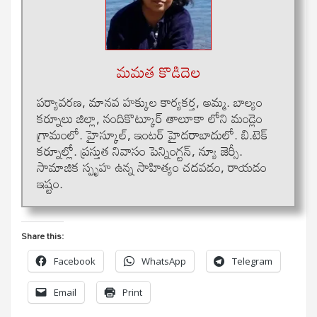
మమత కొడిదెల
పర్యావరణ, మానవ హక్కుల కార్యకర్త, అమ్మ. బాల్యం
కర్నూలు జిల్లా, నందికొట్కూర్ తాలూకా లోని మండ్లెం
గ్రామంలో. హైస్కూల్, ఇంటర్ హైదరాబాదులో. బి.టెక్
కర్నూల్లో. ప్రస్తుత నివాసం పెన్నింగ్టన్, న్యూ జెర్సీ.
సామాజిక స్పృహ ఉన్న సాహిత్యం చదవడం, రాయడం
ఇష్టం.
Share this:
Facebook
WhatsApp
Telegram
Email
Print