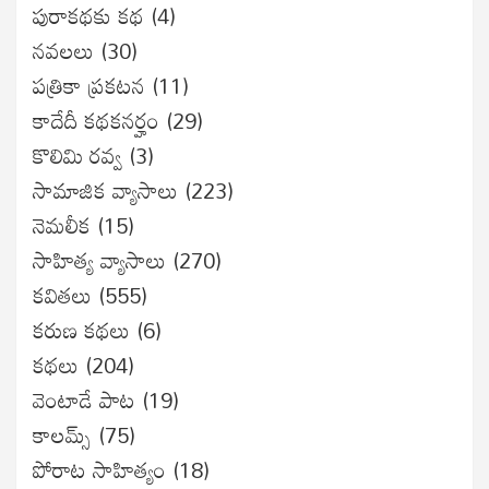
పురాకథకు కథ
(4)
నవలలు
(30)
పత్రికా ప్రకటన
(11)
కాదేదీ కథకనర్హం
(29)
కొలిమి రవ్వ
(3)
సామాజిక వ్యాసాలు
(223)
నెమలీక
(15)
సాహిత్య వ్యాసాలు
(270)
కవితలు
(555)
కరుణ కథలు
(6)
కథలు
(204)
వెంటాడే పాట
(19)
కాలమ్స్
(75)
పోరాట సాహిత్యం
(18)