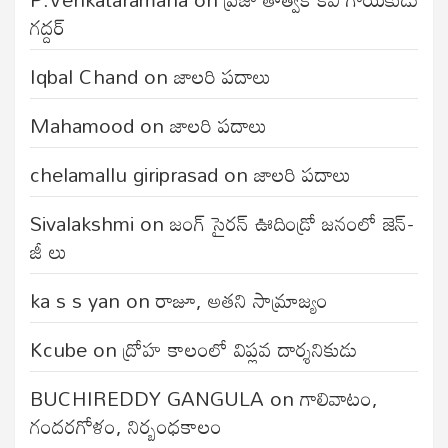
గద్దర్
Iqbal Chand
on
జాలరి పదాలు
Mahamood
on
జాలరి పదాలు
chelamallu giriprasad
on
జాలరి పదాలు
Sivalakshmi
on
జంగ్‌ సైరన్‌ ఊదిండ్రో జనంలో జెన్-
జీ లు
ka s s yan
on
రాజూ, అతని సామ్రాజ్యం
Kcube
on
ద్రోహ కాలంలో విప్లవ దార్శనికుడు
BUCHIREDDY GANGULA
on
గాలివాటం,
గందరగోళం, నిర్బంధకాలం