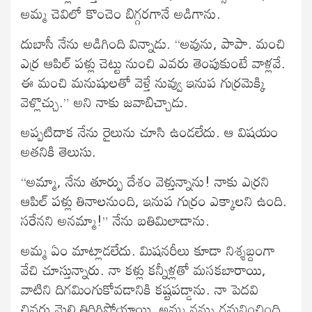
అమ్మ చెవిలో కొంచెం బిగ్గరగానే అడిగాను.
దుబాసీ నేను అడిగింది విన్నాడు. “అవును, పాపా. మంచి
ఎర్ర ఆపిల్ పళ్లు చెట్టు నుంచి ఎవరు తెంపుకుంటే వాళ్లవే.
ఈ మంచి మనుషులతో వెళ్తే నువ్వు ఇనుప గుర్రమెక్కి
వెళ్లొచ్చు.” అని నాకు జవాబిచ్చాడు.
అప్పటిదాక నేను రైలును చూసి ఉండలేదు. ఆ విషయం
అతనికి తెలుసు.
“అమ్మా, నేను తూర్పు దేశం వెళ్తున్నాను! నాకు ఎర్రని
ఆపిల్ పళ్లు తినాలనుంది, ఇనుప గుర్రం ఎక్కాలని ఉంది.
సరేనని అనమ్మా!” నేను బతిమిలాడాను.
అమ్మ ఏం మాట్లాడలేదు. మిషనరీలు కూడా నిశ్శబ్దంగా
వేచి చూస్తున్నారు. నా కళ్లు కన్నీళ్లతో మసకబారాయి,
వాటిని దిగమింగుకోవడానికి కష్టపడ్డాను. నా పెదవి
చివర్లు మెలి తిరిగిపోయాయి. అమ్మ నన్ను గమనించింది.