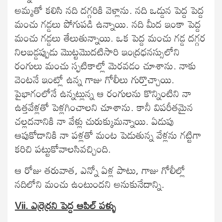
అమ్మతో కలిసి నది దగ్గరికి వెళ్లాను. నది ఒడ్డున పెద్ద పెద్ద
మంచు గడ్డలు పోగుపడి ఉన్నాయి. నది మీద ఇంకా పెద్ద
మంచు గడ్డలు తేలుతున్నాయి. ఒక పెద్ద మంచు గడ్డ దగ్గర
నిలబడ్డప్పుడు మొట్టమొదటిసారి ఇంద్రధనస్సులోని
రంగులు మంచు స్ఫటికాల్లో మెరవడం చూశాను. నాకు
వెంటనే ఇంట్లో ఉన్న గాజు గోలీలు గుర్తొచ్చాయి.
పైభాగంలోనే ఉన్నట్లున్న ఆ రంగులను కొన్నింటిని నా
ఉత్తవేళ్లతో పెళ్లగించాలని చూశాను. కానీ విపరీతమైన
చల్లదనానికి నా వేళ్లు చురుక్కుమన్నాయి. ఏడుపు
ఆపుకోడానికి నా పళ్లతో మంట పెడుతున్న వేళ్లను గట్టిగా
కరిచి పట్టుకోవాలసివచ్చింది.
ఆ రోజు తరువాత, ఎన్నో ఏళ్ల పాటు, గాజు గోలీల్లో
నదిలోని మంచు ఉంటుందని అనుకునేదాన్ని.
Vii. ఎర్రెర్రని పెద్ద ఆపిల్ పళ్ళు