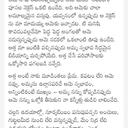
పూసల నెక్లెస్ ఒకటి ఉండేది. అది ఆమెకు చాలా
అమూల్యమైన వస్తువు. యవ్వనంలో ఉన్నప్పుడు ఆ నెక్లెస్
ను మా మామయ్య ఆమెకు ఇచ్చాడట. టి మనిషి
కావడంవల్లనేమో పెద్ద పెద్ద అంగలతో ఆమె
నడుస్తున్నప్పుడు ఆమె నడకలో ఒకలాంటి ఊపు ఉండేది.
ఆత్త మా ఇంటికి వచ్చినప్పుడు అమ్మ స్వభావ సిద్ధమైన
బిడియాన్ని మర్చిపోయేది. అత్త చేసే పరిహాసాలకు
ఒక్కోసారి పగలబడి నవ్వేది.
అత్త అంటే నాకు మూడింతలు ప్రేమ. కపటం లేని ఆమె
నవ్వు, అమ్మను ఉల్లాసపరిచే ఆమె స్వభావం,
అన్నింటికంటే ముఖ్యం – అమ్మ నన్ను కోప్పడినప్పుడు
ఆమె నన్ను ఒళ్లోకి తీసుకుని నా కన్నీళ్లు తుడిచి లాలించేది.
చల్లని ఉదయాల్లో, సూర్యబింబం పసుపుపచ్చని అంచులు,
గుట్టలమీద నుంచి లేచి వస్తున్నప్పుడే, మేం నిద్ర లేచి
ఉదయపు భోజనం తింటూ ఉండేవాళ్లం. ఎంత