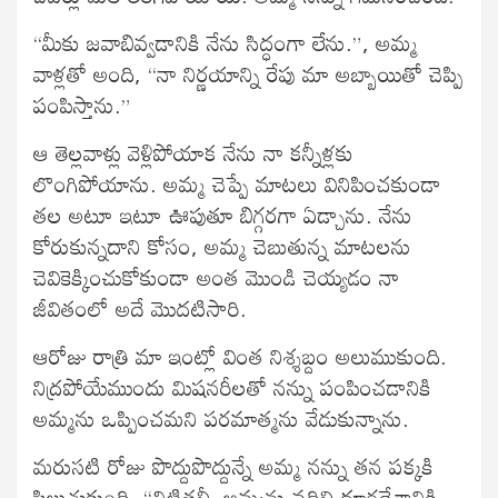
“మీకు జవాబివ్వడానికి నేను సిద్ధంగా లేను.”, అమ్మ
వాళ్లతో అంది, “నా నిర్ణయాన్ని రేపు మా అబ్బాయితో చెప్పి
పంపిస్తాను.”
ఆ తెల్లవాళ్లు వెళ్లిపోయాక నేను నా కన్నీళ్లకు
లొంగిపోయాను. అమ్మ చెప్పే మాటలు వినిపించకుండా
తల అటూ ఇటూ ఊపుతూ బిగ్గరగా ఏడ్చాను. నేను
కోరుకున్నదాని కోసం, అమ్మ చెబుతున్న మాటలను
చెవికెక్కించుకోకుండా అంత మొండి చెయ్యడం నా
జీవితంలో అదే మొదటిసారి.
ఆరోజు రాత్రి మా ఇంట్లో వింత నిశ్శబ్దం అలుముకుంది.
నిద్రపోయేముందు మిషనరీలతో నన్ను పంపించడానికి
అమ్మను ఒప్పించమని పరమాత్మను వేడుకున్నాను.
మరుసటి రోజు పొద్దుపొద్దున్నే అమ్మ నన్ను తన పక్కకి
పిలుచుకుంది. “చిట్టితల్లీ, అమ్మను వదిలి దూరదేశానికి