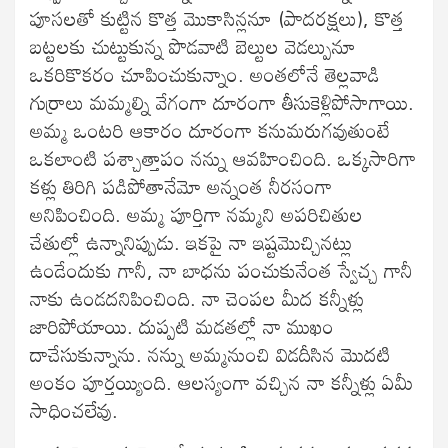
పూసలతో కుట్టిన కొత్త మొకాసిన్లనూ (పాదరక్షలు), కొత్త
బట్టలకు చుట్టుకున్న పొడవాటి బెల్టుల వెడల్పునూ
ఒకరికొకరం చూపించుకున్నాం. అంతలోనే తెల్లవాడి
గుర్రాలు మమ్మల్ని వేగంగా దూరంగా తీసుకెళ్లిపోసాగాయి.
అమ్మ ఒంటరి ఆకారం దూరంగా కనుమరుగవుతుంటే
ఒకలాంటి పశ్చాత్తాపం నన్ను ఆవహించింది. ఒక్కసారిగా
కళ్లు తిరిగి పడిపోతానేమో అన్నంత నీరసంగా
అనిపించింది. అమ్మ పూర్తిగా నమ్మని అపరిచితుల
చేతుల్లో ఉన్నానిప్పుడు. ఇకపై నా ఇష్టమొచ్చినట్లు
ఉండేందుకు గానీ, నా బాధను పంచుకునేంత స్వేచ్చ గానీ
నాకు ఉండదనిపించింది. నా చెంపల మీద కన్నీళ్లు
జారిపోయాయి. దుప్పటి మడతల్లో నా ముఖం
దాచేసుకున్నాను. నన్ను అమ్మనుంచి విడదీసిన మొదటి
అంకం పూర్తయ్యింది. ఆలస్యంగా వచ్చిన నా కన్నీళ్లు ఏమీ
సాధించలేవు.