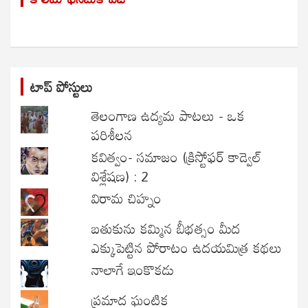
c
h
టాప్ పోస్టులు
తెలంగాణ ఉద్యమ పాటలు - ఒక
పరిశీలన
కవిత్వం- సమాజం (క్రిస్టోఫర్ కాడ్వెల్
విశ్లేషణ) : 2
విరామ చిహ్నం
బతుకును కమ్మిన బీభత్సం మీద
ఎక్కుపెట్టిన పోరాటం ఉదయమిత్ర కథలు
నాలాగే ఇంకొకడు
ప్రమాద ఘంటిక