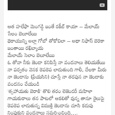
ఆత హలేఫా మెంగడ్డి ఇంతే రకీబ్ కాయా – మేలాయ్
సేలం బెలూలేయి
థెరాయున్ని అల్లా గోబో తోకోవిలా – అథా నిఫాస్ బెరెకా
ఇంతాయి రఖిబ్కాయ
మేలాయ్ సెలాం బెలూలేయి
ఓ తోవా నీకు జెండా కనిపిస్తే నా వందనాలు తెలియజేయి
నా పర్వతం వెనక రెపరెప లాడుతుంది గాలీ, చేలకా మీరు
నా జెండాను (ప్రేయసిని) చూస్తే నా తరపున నా జెండాకు
వందనం చేయండి
‘త్సహాయతు బెరాకి’ తొలి తరం లెజెండరీ మహిళా
గాయకురాలు తన పాటలో ఆకలితో వున్న తానూ రైలుపై
రెపరెప లాడుతున్న విముక్తి జెండాను చూసి కడుపు
నింపుకుని వందనాలు సమర్పించింది….