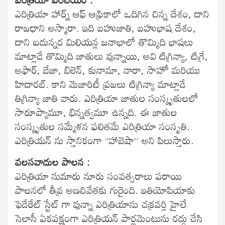
ఎరిత్రియా హార్న్ ఆఫ్ ఆఫ్రికాలో ఒదిగిన చిన్న దేశం, దాని
రాజధాని అస్మారా. ఇది బహుజాతి, బహుభాష దేశం,
దాని ఐదున్నర మిలియన్ల జనాభాలో తొమ్మిది భాషలు
మాట్లాడే తొమ్మిది జాతులు వున్నాయి, అవి టిగ్రిన్యా, టిగ్రే,
అఫార్, బేజా, బిలెన్, కునామా, నారా, సాహో మరియు
హిదారబ్. కాని మెజారిటీ ప్రజలు టిగ్రిన్యా మాట్లాడే
తిగ్రిన్యా జాతి వారు. ఎరిత్రియా జాతుల సంస్కృతులలో
సారూప్యామూ, భిన్నత్వమూ ఉన్నది. ఈ జాతుల
సంస్కృతుల సమ్మేళన ఫలితమే ఎరిత్రియా సంసృతి.
ఎరిత్రియన్ ను స్తానికంగా “హాబెషా” అని పిలుస్తారు.
వలసవాదుల పాలన :
ఎరిత్రియా సుమారు నూరు సంవత్సరాలు పరాయి
పాలనలో తీవ్ర అణచివేతకు గురైంది. ఇతియోపియాకు
ఫెడేరేట్ స్టేట్ గా వున్నా ఎరిత్రియాను చక్రవర్తి హైలే
సెలాసీ ఏకపక్షంగా ఎరిత్రియన్ పార్లమెంటును రద్దు చేసి