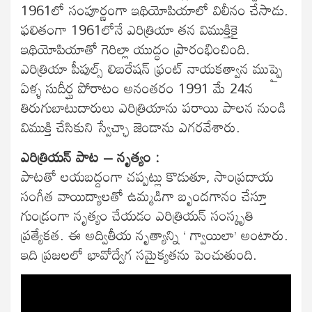
1961లో సంపూర్ణంగా ఇథియోపియాలో విలీనం చేసాడు.
ఫలితంగా 1961లోనే ఎరిత్రియా తన విముక్తికై
ఇథియోపియాతో గెరిల్లా యుద్ధం ప్రారంభించింది.
ఎరిత్రియా పీపుల్స్ లిబరేషన్ ఫ్రంట్ నాయకత్వాన ముప్పై
ఏళ్ళ సుదీర్ఘ పోరాటం అనంతరం 1991 మే 24న
తిరుగుబాటుదారులు ఎరిత్రియాను పరాయి పాలన నుండి
విముక్తి చేసికుని స్వేచ్ఛా జెండాను ఎగరవేశారు.
ఎరిత్రియన్ పాట – నృత్యం :
పాటతో లయబద్దంగా చప్పట్లు కొడుతూ, సాంప్రదాయ
సంగీత వాయిద్యాలతో ఉమ్మడిగా బృందగానం చేస్తూ
గుండ్రంగా నృత్యం చేయడం ఎరిత్రియన్ సంస్కృతి
ప్రత్యేకత. ఈ అద్వితీయ నృత్యాన్ని ‘ గ్వాయిలా’ అంటారు.
ఇది ప్రజలలో భావోద్వేగ సమైక్యతను పెంచుతుంది.