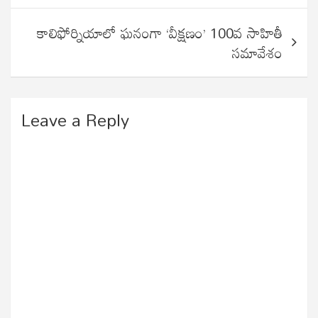
కాలిఫోర్నియాలో ఘనంగా ‘వీక్షణం’ 100వ సాహితీ
సమావేశం
Leave a Reply