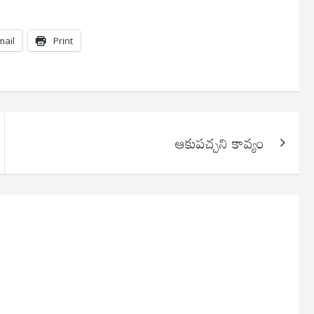
mail
Print
ఆకుపచ్చని కావ్యం