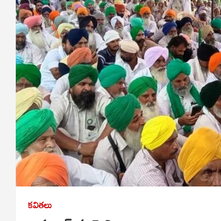
కవితలు