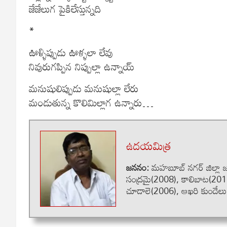
జేజేలుగ పైకిలేస్తున్నది
*
ఊళ్ళిప్పుడు ఊళ్ళలా లేవు
నివురుగప్పిన నిప్పుల్లా ఉన్నాయ్
మనుషులిప్పుడు మనుషుల్లా లేరు
మండుతున్న కొలిమిల్లాగ ఉన్నారు…
ఉదయమిత్ర
జననం:
మహబూబ్ నగర్ జిల్లా జడ్
సంద్రమై(2008), కాలిబాట(201
చూడాలె(2006), ఆఖరి కుందేలు(