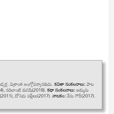
చర్ల. విశ్రాంత ఆంగ్లోపన్యాసకుడు.
కవితా సంకలనాలు:
పాట
4), నదిలాంటి మనిషి(2018).
కథా సంకలనాలు:
అమ్మను
2011), దోసెడు పల్లీలు(2017).
నాటకం:
నేను గౌరీ(2017).