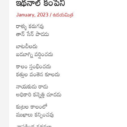
ఇథనాల్ కంపెని
January, 2023
ఉదయమిత్ర
రాళ్ళు కరుగవు
తాన్ సేన్ పాడడు
బాటచీలదు
బడబాగ్ని వర్షించదు
కాలం స్తంభించదు
కత్తుల వంతెన కూలదు
నాయకుడు రాడు
అధికారి కన్నెత్తి చూడడు
కుట్రల కాలంలో
ముఖాలు కన్పించవు
చాపకింద గత్తరలా