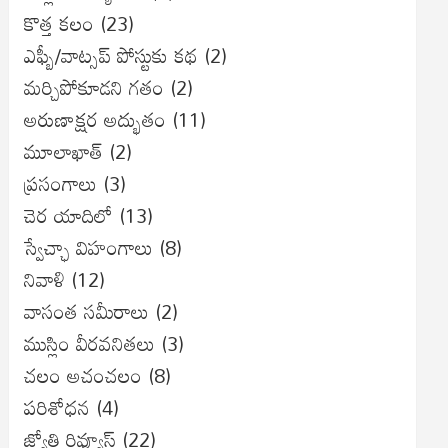
కొత్త కలం
(23)
ఎఫ్బీ/వాట్సప్ పోస్టుకు కథ
(2)
మర్చిపోకూడని గతం
(2)
అరుణాక్షర అద్భుతం
(11)
మూలాఖాత్
(2)
ప్రసంగాలు
(3)
చెర యాదిలో
(13)
స్వేచ్ఛా విహంగాలు
(8)
నివాళి
(12)
వాసంత సమీరాలు
(2)
ముస్లిం వీరవనితలు
(3)
చలం అచంచలం
(8)
ప‌రిశోధ‌న‌
(4)
జ్యోతి రివ్యూస్
(22)