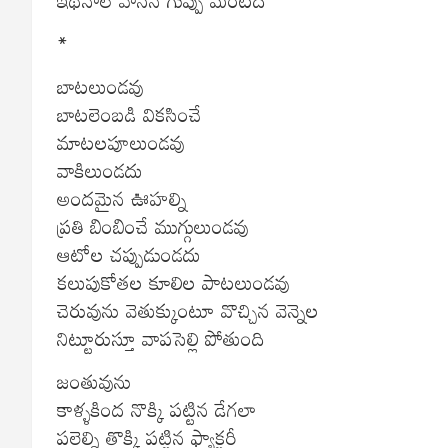
*
బాటలుండవు
బాటలెంబడి వికసించే
మాటలపూలుండవు
వాకిలుండదు
అందమైన ఊహల్ని
ప్రతి బింబించే ముగ్గులుండవు
ఆటోల చప్పుడుండదు
కలుపుకోతల కూలిల పాటలుండవు
చెరువును వెతుక్కుంటూ వొచ్చిన వెన్నెల
నిట్టూరుస్తూ వాపసెల్లి పోతుంది
జంతువును
కాళ్ళకింద నొక్కి పట్టిన డేగలా
పల్లెల్ని తొక్కి పట్టిన ఫ్యాక్టరీ