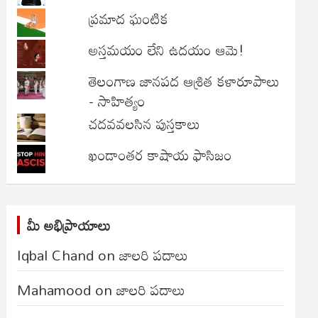
ప్రమాద ఘంటిక
అస్తమయం లేని ఉదయం ఆమె!
తెలంగాణ జానపద ఆశ్రిత కళారూపాలు
- సాహిత్యం
చదవవలసిన పుస్తకాలు
ఖండాంతర కాషాయ ఫాసిజం
మీ అభిప్రాయాలు
Iqbal Chand
on
జాలరి పదాలు
Mahamood
on
జాలరి పదాలు