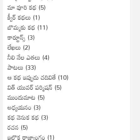
మా వూరి కథ
(5)
క్వీర్ కథలు
(1)
బొమ్మకు కథ
(11)
కార్టూన్స్
(3)
లేఖలు
(2)
నీలి నేల ఎతలు
(4)
పాటలు
(33)
ఆ కథ ఇప్పుడు చదివితే
(10)
విత్ యువర్ పర్మిషన్
(5)
ముందుమాట
(5)
అధ్యయనం
(3)
కథ వెనుక కథ
(3)
రచన
(5)
ఇల్లొక రాజ్యాంగం
(1)