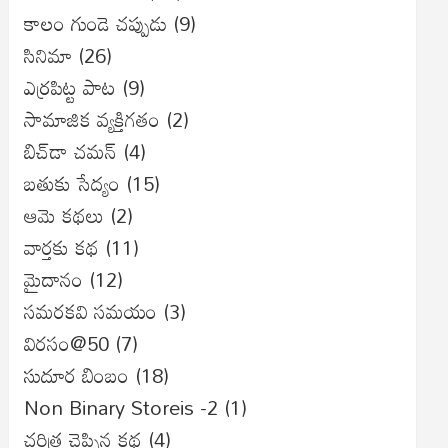
కాలం గుండె చప్పుడు
(9)
సినిమా
(26)
ఎర్రపిట్ట పాట
(9)
సామాజిక వ్యక్తిగతం
(2)
బిచ్‌డా చమన్
(4)
బతుకు సేద్యం
(15)
ఆమె కథలు
(2)
వార్తకు కథ
(11)
మైదానం
(12)
సమరకవి సమయం
(3)
విరసం@50
(7)
సుదూర బింబం
(18)
Non Binary Storeis -2
(1)
చరిత్ర చెప్పిన కథ
(4)