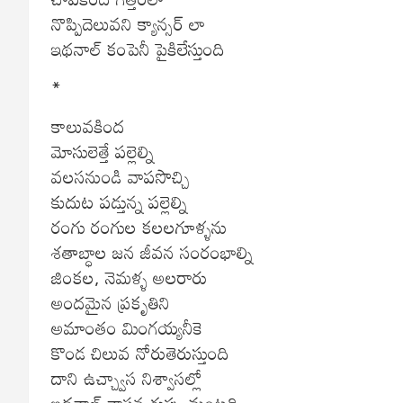
నొప్పిదెలువని క్యాన్సర్ లా
ఇథనాల్ కంపెనీ పైకిలేస్తుంది
*
కాలువకింద
మోసులెత్తే పల్లెల్ని
వలసనుండి వాపసొచ్చి
కుదుట పడ్తున్న పల్లెల్ని
రంగు రంగుల కలలగూళ్ళను
శతాబ్ధాల జన జీవన సంరంభాల్ని
జింకల, నెమళ్ళ అలరారు
అందమైన ప్రకృతిని
అమాంతం మింగయ్యనీకె
కొండ చిలువ నోరుతెరుస్తుంది
దాని ఉచ్చ్వాస నిశ్వాసల్లో
ఇథనాల్ వాసన గుప్పు మంటది