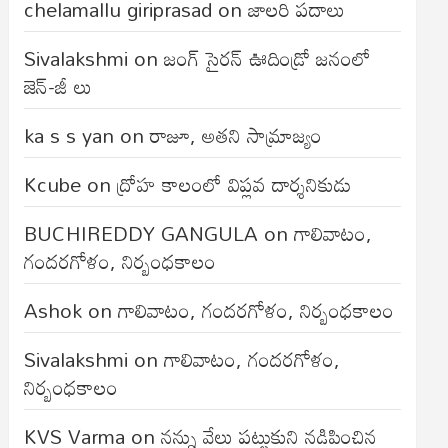
chelamallu giriprasad
on
జాలరి పదాలు
Sivalakshmi
on
జంగ్‌ సైరన్‌ ఊదిండ్రో జనంలో
జెన్-జీ లు
ka s s yan
on
రాజూ, అతని సామ్రాజ్యం
Kcube
on
ద్రోహ కాలంలో విప్లవ దార్శనికుడు
BUCHIREDDY GANGULA
on
గాలివాటం,
గందరగోళం, నిర్బంధకాలం
Ashok
on
గాలివాటం, గందరగోళం, నిర్బంధకాలం
Sivalakshmi
on
గాలివాటం, గందరగోళం,
నిర్బంధకాలం
KVS Varma
on
నన్ను వేలు పట్టుకుని నడిపించిన