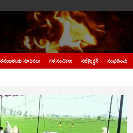
రచయితలకు సూచనలు
గత సంచికలు
సబ్‌స్క్రిప్షన్
సంప్రదించు