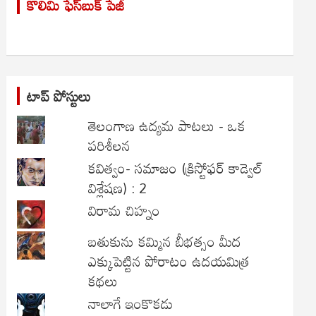
కొలిమి ఫేస్‌బుక్ పేజీ
c
h
టాప్ పోస్టులు
తెలంగాణ ఉద్యమ పాటలు - ఒక
పరిశీలన
కవిత్వం- సమాజం (క్రిస్టోఫర్ కాడ్వెల్
విశ్లేషణ) : 2
విరామ చిహ్నం
బతుకును కమ్మిన బీభత్సం మీద
ఎక్కుపెట్టిన పోరాటం ఉదయమిత్ర
కథలు
నాలాగే ఇంకొకడు