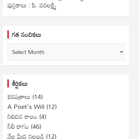
పుస్తకాలు : పి. వరలక్ష్మి
గత సంచికలు
గత
సంచికలు
శీర్షికలు
కరపత్రాలు
(14)
A Poet's Will
(12)
నిలిచిన కాలం
(4)
నీలీ రాగం
(46)
నేల మీద నిలబడి
(12)