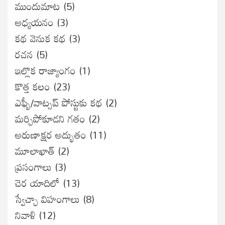
ముందుమాట
(5)
అధ్యయనం
(3)
కథ వెనుక కథ
(3)
రచన
(5)
ఇల్లొక రాజ్యాంగం
(1)
కొత్త కలం
(23)
ఎఫ్బీ/వాట్సప్ పోస్టుకు కథ
(2)
మర్చిపోకూడని గతం
(2)
అరుణాక్షర అద్భుతం
(11)
మూలాఖాత్
(2)
ప్రసంగాలు
(3)
చెర యాదిలో
(13)
స్వేచ్ఛా విహంగాలు
(8)
నివాళి
(12)