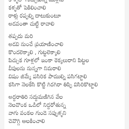
కళ్ళతో పెకిలించాలి
రాళ్లు రప్పల్ని దాటుకుంటూ
అడవంతా చుట్టి రావాలి
తప్పదు మరి
అడవి నుంచే ప్రయాణించాలి
కొండలెక్కాలి , గుట్టలెక్కాలి
పిచ్చుక గూళ్లలో ఇంకా రెక్కలురాని పిట్టల
వీపులను నున్నగా నిమరాలి
విషం జిమ్మే పసిరిక పాముల్ని పసిగట్టాలి
కసిగా నెలకేసి కొట్టి గిరగిరా తిప్పి విసిరికొట్టాలి
అద్దరాతిరి సద్దుమణిగిన వేల
నెలవొంక ఒడిలో నిద్దరోతున్న
వాగు వంకల గుండె సప్పుళ్ళని
చెవొగ్గి ఆలకించాలి