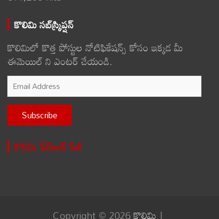
కొలిమి సబ్‌స్క్రిప్షన్
కొలిమిలో కొత్త పోస్టుల నోటిఫికేషన్స్ కోసం ఇక్కడ మీ
ఈమెయిల్ ని ఎంటర్ చేయండి.
Email
Address
Subscribe
కొలిమి ఫేస్‌బుక్ పేజీ
Copyright © 2026
కొలిమి