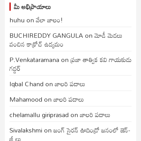
మీ అభిప్రాయాలు
huhu
on
వేలా జాలం!
BUCHIREDDY GANGULA
on
మోడీ మెడలు
వంచిన కాక్రోచ్ ఉద్యమం
P.Venkataramana
on
ప్రజా తాత్విక కవి గాయకుడు
గద్దర్
Iqbal Chand
on
జాలరి పదాలు
Mahamood
on
జాలరి పదాలు
chelamallu giriprasad
on
జాలరి పదాలు
Sivalakshmi
on
జంగ్‌ సైరన్‌ ఊదిండ్రో జనంలో జెన్-
జీ లు