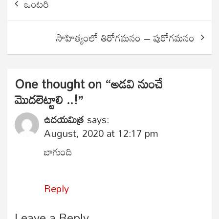
ఒంటరి
navigation
సాహిత్యంలో తిరోగమనం – పురోగమనం
One thought on “
అడవి నుంచే
మొదలెట్టాలి ..!
”
ఉదయమిత్ర
says:
August, 2020 at 12:17 pm
బాగుంది
Reply
Leave a Reply