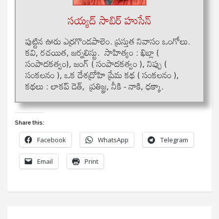
సయ్యద్ సాబిర్ హుసేన్
పుట్టిన ఊరు ఎర్రగొండపాలెం. ప్రస్తుత నివాసం ఒంగోలు.
కవి, రచయిత, జర్నలిస్టు. సాహిత్యం : ఖిబ్లా (
సంపాదకత్వం), జంగ్ ( సంపాదకత్వం ), నిప్పు (
సంకలనం ), ఒక దేశద్రోహి ప్రేమ కథ ( సంకలనం ),
కథలు : లాకప్ డెత్, ప్రతిజ్ఞ, నీకి - నాకి, ధక్కా.
Share this:
Facebook
WhatsApp
Telegram
Email
Print
Post