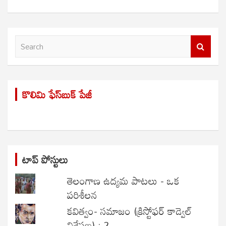
S
e
a
r
కొలిమి ఫేస్‌బుక్ పేజీ
c
h
టాప్ పోస్టులు
తెలంగాణ ఉద్యమ పాటలు - ఒక
పరిశీలన
కవిత్వం- సమాజం (క్రిస్టోఫర్ కాడ్వెల్
విశ్లేషణ) : 2