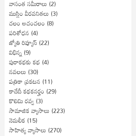
వాసంత సమీరాలు
(2)
ముస్లిం వీరవనితలు
(3)
చలం అచంచలం
(8)
ప‌రిశోధ‌న‌
(4)
జ్యోతి రివ్యూస్
(22)
విభిన్న
(9)
పురాకథకు కథ
(4)
నవలలు
(30)
పత్రికా ప్రకటన
(11)
కాదేదీ కథకనర్హం
(29)
కొలిమి రవ్వ
(3)
సామాజిక వ్యాసాలు
(223)
నెమలీక
(15)
సాహిత్య వ్యాసాలు
(270)