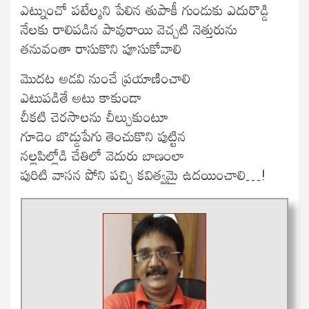
ఎట్నుంచో పటేల్మని పేలిన తుపాకీ గుండుకు ఎదురొడ్డి
నేలకు రాలిపడిన పావురాయి వెచ్చటి నెత్తురును
తనువంతా రాసుకొని పూసుకోవాలి
మొదట అడవి నుంచే ప్రయాణించాలి
ఎటుపడితే అటు కాకుండా
చీకటి చెరసాలను చీల్చుకుంటూ
గూడెం బొడ్డుపేగు తెంచుకొని పుట్టిన
నల్లపిల్లోడి చేతిలో వెదురు బాణంలా
పురిటి వాసన పోని పచ్చి కవిత్వమై ఉదయించాలి…!