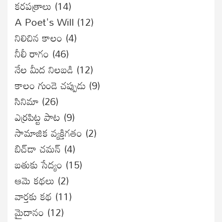
కరపత్రాలు
(14)
A Poet's Will
(12)
నిలిచిన కాలం
(4)
నీలీ రాగం
(46)
నేల మీద నిలబడి
(12)
కాలం గుండె చప్పుడు
(9)
సినిమా
(26)
ఎర్రపిట్ట పాట
(9)
సామాజిక వ్యక్తిగతం
(2)
బిచ్‌డా చమన్
(4)
బతుకు సేద్యం
(15)
ఆమె కథలు
(2)
వార్తకు కథ
(11)
మైదానం
(12)