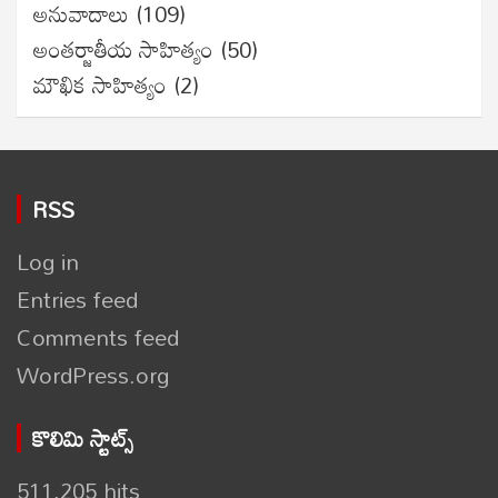
అనువాదాలు
(109)
అంతర్జాతీయ సాహిత్యం
(50)
మౌఖిక సాహిత్యం
(2)
RSS
Log in
Entries feed
Comments feed
WordPress.org
కొలిమి స్టాట్స్
511,205 hits