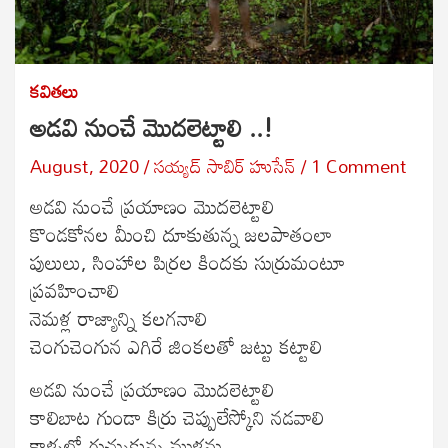
కవితలు
అడవి నుంచే మొదలెట్టాలి ..!
August, 2020
సయ్యద్ సాబిర్ హుసేన్
1 Comment
అడవి నుంచే ప్రయాణం మొదలెట్టాలి
కొండకోనల మీంచి దూకుతున్న జలపాతంలా
పులులు, సింహాల పిర్రల కిందకు సుర్రుమంటూ
ప్రవహించాలి
నెమళ్ల రాజ్యాన్ని కలగనాలి
చెంగుచెంగున ఎగిరే జింకలతో జట్టు కట్టాలి
అడవి నుంచే ప్రయాణం మొదలెట్టాలి
కాలిబాట గుండా కిర్రు చెప్పులేస్కోని నడవాలి
కాళ్ళలో గుచ్చుకున్న ముళ్లను