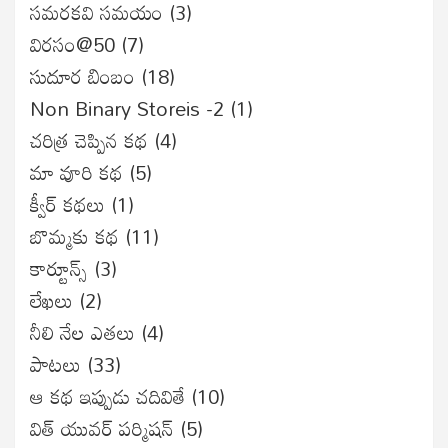
సమరకవి సమయం
(3)
విరసం@50
(7)
సుదూర బింబం
(18)
Non Binary Storeis -2
(1)
చరిత్ర చెప్పిన కథ
(4)
మా వూరి కథ
(5)
క్వీర్ కథలు
(1)
బొమ్మకు కథ
(11)
కార్టూన్స్
(3)
లేఖలు
(2)
నీలి నేల ఎతలు
(4)
పాటలు
(33)
ఆ కథ ఇప్పుడు చదివితే
(10)
విత్ యువర్ పర్మిషన్
(5)