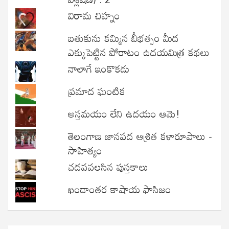
విరామ చిహ్నం
బతుకును కమ్మిన బీభత్సం మీద
ఎక్కుపెట్టిన పోరాటం ఉదయమిత్ర కథలు
నాలాగే ఇంకొకడు
ప్రమాద ఘంటిక
అస్తమయం లేని ఉదయం ఆమె!
తెలంగాణ జానపద ఆశ్రిత కళారూపాలు -
సాహిత్యం
చదవవలసిన పుస్తకాలు
ఖండాంతర కాషాయ ఫాసిజం