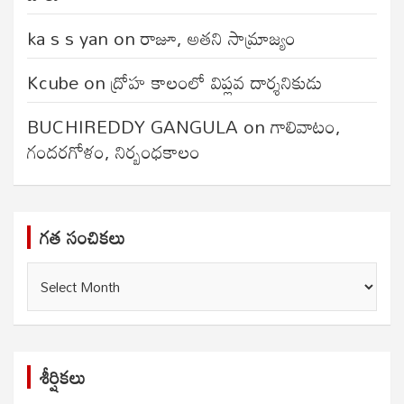
ka s s yan
on
రాజూ, అతని సామ్రాజ్యం
Kcube
on
ద్రోహ కాలంలో విప్లవ దార్శనికుడు
BUCHIREDDY GANGULA
on
గాలివాటం,
గందరగోళం, నిర్బంధకాలం
గత సంచికలు
గత
సంచికలు
శీర్షికలు