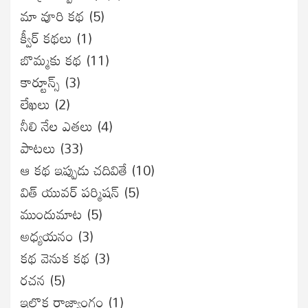
మా వూరి కథ
(5)
క్వీర్ కథలు
(1)
బొమ్మకు కథ
(11)
కార్టూన్స్
(3)
లేఖలు
(2)
నీలి నేల ఎతలు
(4)
పాటలు
(33)
ఆ కథ ఇప్పుడు చదివితే
(10)
విత్ యువర్ పర్మిషన్
(5)
ముందుమాట
(5)
అధ్యయనం
(3)
కథ వెనుక కథ
(3)
రచన
(5)
ఇల్లొక రాజ్యాంగం
(1)