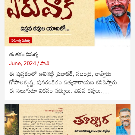
సాహిత్య విమర్శ
ఈ తరం విమర్శ
June, 2024
పాణి
ఈ పుస్తకంలో అలిశెట్టి ప్రభాకర్, సలంద్ర, రాప్తాడు
గోపాలకృష్ణ, పునరంకితం సత్యనారాయణ కనిపిస్తారు.
ఈ నలుగురూ విరసం సభ్యులు. విప్లవ కవులు.…