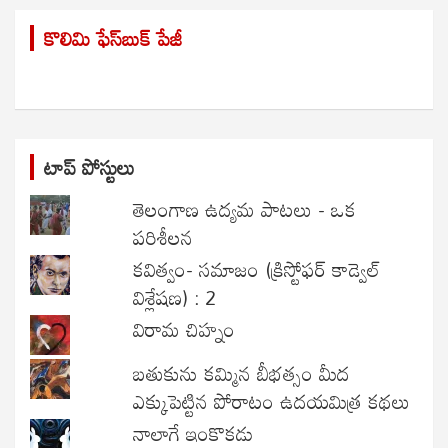
r
కొలిమి ఫేస్‌బుక్ పేజీ
c
h
టాప్ పోస్టులు
తెలంగాణ ఉద్యమ పాటలు - ఒక
పరిశీలన
కవిత్వం- సమాజం (క్రిస్టోఫర్ కాడ్వెల్
విశ్లేషణ) : 2
విరామ చిహ్నం
బతుకును కమ్మిన బీభత్సం మీద
ఎక్కుపెట్టిన పోరాటం ఉదయమిత్ర కథలు
నాలాగే ఇంకొకడు