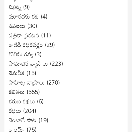
విభిన్న
(9)
పురాకథకు కథ
(4)
నవలలు
(30)
పత్రికా ప్రకటన
(11)
కాదేదీ కథకనర్హం
(29)
కొలిమి రవ్వ
(3)
సామాజిక వ్యాసాలు
(223)
నెమలీక
(15)
సాహిత్య వ్యాసాలు
(270)
కవితలు
(555)
కరుణ కథలు
(6)
కథలు
(204)
వెంటాడే పాట
(19)
కాలమ్స్
(75)