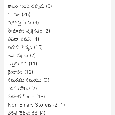
కాలం గుండె చప్పుడు
(9)
సినిమా
(26)
ఎర్రపిట్ట పాట
(9)
సామాజిక వ్యక్తిగతం
(2)
బిచ్‌డా చమన్
(4)
బతుకు సేద్యం
(15)
ఆమె కథలు
(2)
వార్తకు కథ
(11)
మైదానం
(12)
సమరకవి సమయం
(3)
విరసం@50
(7)
సుదూర బింబం
(18)
Non Binary Storeis -2
(1)
చరిత్ర చెప్పిన కథ
(4)