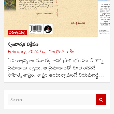
సాహిత్య విమర్శ
సృజనాత్మక విశ్లేషణ
February, 2024
డా. చింత‌కింది కాశీం
సాహిత్యాన్ని అంచనా కట్టడానికి ప్రారంభం నుంచే కొన్ని
ప్రమాణాలు న్నాయి. ఆ ప్రమాణాలతో రూపొందినదే
సాహిత్య శాస్త్రం. శాస్త్రం అంటున్నామంటే నియమబద్ధ…
S
e
a