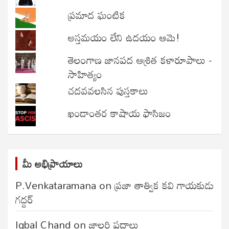
ప్రమాద ఘంటిక
అస్తమయం లేని ఉదయం ఆమె!
తెలంగాణ జానపద ఆశ్రిత కళారూపాలు -
సాహిత్యం
చదవవలసిన పుస్తకాలు
ఖండాంతర కాషాయ ఫాసిజం
మీ అభిప్రాయాలు
P.Venkataramana
on
ప్రజా తాత్విక కవి గాయకుడు
గద్దర్
Iqbal Chand
on
జాలరి పదాలు