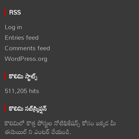
RSS
Log in
Entries feed
Comments feed
WordPress.org
కొలిమి స్టాట్స్
511,205 hits
కొలిమి సబ్‌స్క్రిప్షన్
కొలిమిలో కొత్త పోస్టుల నోటిఫికేషన్స్ కోసం ఇక్కడ మీ
ఈమెయిల్ ని ఎంటర్ చేయండి.