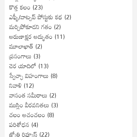
కొత్త కలం
(23)
ఎఫ్బీ/వాట్సప్ పోస్టుకు కథ
(2)
మర్చిపోకూడని గతం
(2)
అరుణాక్షర అద్భుతం
(11)
మూలాఖాత్
(2)
ప్రసంగాలు
(3)
చెర యాదిలో
(13)
స్వేచ్ఛా విహంగాలు
(8)
నివాళి
(12)
వాసంత సమీరాలు
(2)
ముస్లిం వీరవనితలు
(3)
చలం అచంచలం
(8)
ప‌రిశోధ‌న‌
(4)
జ్యోతి రివ్యూస్
(22)