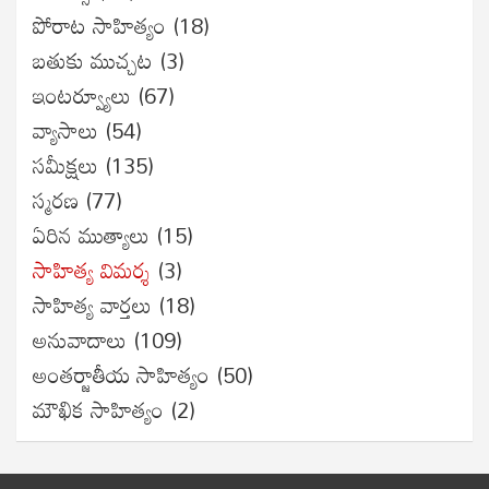
పోరాట సాహిత్యం
(18)
బతుకు ముచ్చట
(3)
ఇంటర్వ్యూలు
(67)
వ్యాసాలు
(54)
సమీక్షలు
(135)
స్మరణ
(77)
ఏరిన ముత్యాలు
(15)
సాహిత్య విమర్శ
(3)
సాహిత్య వార్తలు
(18)
అనువాదాలు
(109)
అంతర్జాతీయ సాహిత్యం
(50)
మౌఖిక సాహిత్యం
(2)