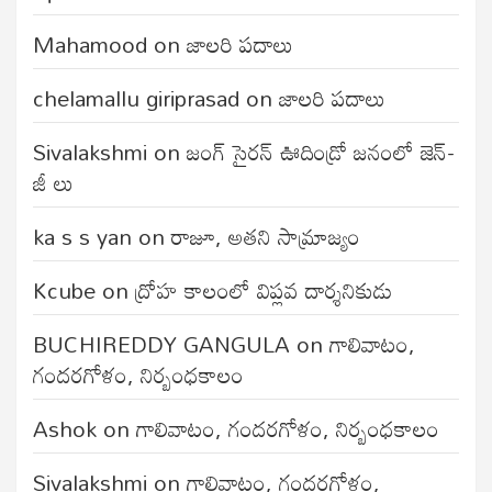
Mahamood
on
జాలరి పదాలు
chelamallu giriprasad
on
జాలరి పదాలు
Sivalakshmi
on
జంగ్‌ సైరన్‌ ఊదిండ్రో జనంలో జెన్-
జీ లు
ka s s yan
on
రాజూ, అతని సామ్రాజ్యం
Kcube
on
ద్రోహ కాలంలో విప్లవ దార్శనికుడు
BUCHIREDDY GANGULA
on
గాలివాటం,
గందరగోళం, నిర్బంధకాలం
Ashok
on
గాలివాటం, గందరగోళం, నిర్బంధకాలం
Sivalakshmi
on
గాలివాటం, గందరగోళం,