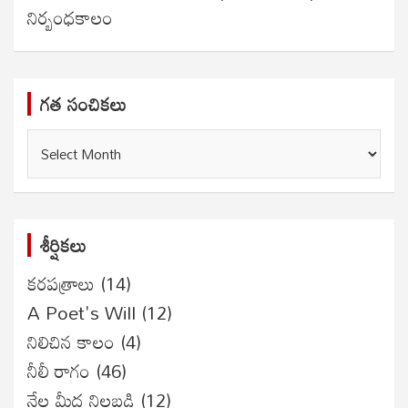
నిర్బంధకాలం
గత సంచికలు
గత
సంచికలు
శీర్షికలు
కరపత్రాలు
(14)
A Poet's Will
(12)
నిలిచిన కాలం
(4)
నీలీ రాగం
(46)
నేల మీద నిలబడి
(12)