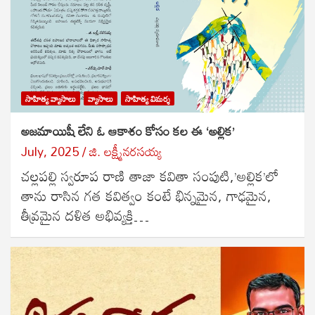
సాహిత్య వ్యాసాలు
వ్యాసాలు
సాహిత్య విమర్శ
అజమాయిషీ లేని ఓ ఆకాశం కోసం కల ఈ ‘అల్లిక’
July, 2025
జి. లక్ష్మీనరసయ్య
చల్లపల్లి స్వరూప రాణి తాజా కవితా సంపుటి,’అల్లిక’లో
తాను రాసిన గత కవిత్వం కంటే భిన్నమైన, గాఢమైన,
తీవ్రమైన దళిత అభివ్యక్తి…