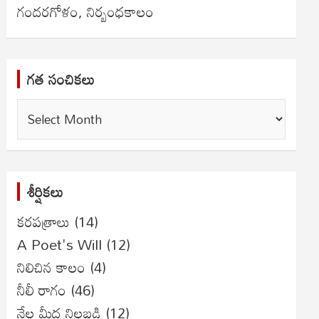
గందరగోళం, నిర్బంధకాలం
గత సంచికలు
గత
సంచికలు
శీర్షికలు
కరపత్రాలు
(14)
A Poet's Will
(12)
నిలిచిన కాలం
(4)
నీలీ రాగం
(46)
నేల మీద నిలబడి
(12)