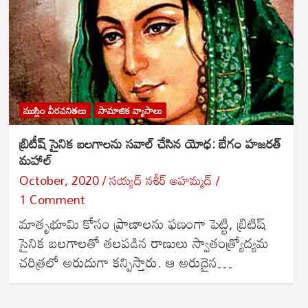
ముస్లిం వీరవనితలు
సామాజిక వ్యాసాలు
బ్రిటీష్ సైనిక బలగాలను సవాల్ చేసిన యోధ: బేగం హజరత్
మహాల్
October, 2020
సయ్యద్ నశీర్ అహమ్మద్
1 Comment
మాతృభూమి కోసం ప్రాణాలను ఫణంగా పెట్టి, బ్రిటిష్
సైనిక బలగాలతో తలపడిన రాణులు స్వాతంత్ర్యోద్యమ
చరిత్రలో అరుదుగా కన్పిస్తారు. ఆ అరుదైన…