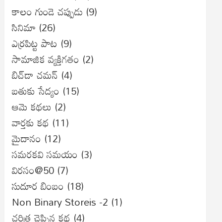
కాలం గుండె చప్పుడు
(9)
సినిమా
(26)
ఎర్రపిట్ట పాట
(9)
సామాజిక వ్యక్తిగతం
(2)
బిచ్‌డా చమన్
(4)
బతుకు సేద్యం
(15)
ఆమె కథలు
(2)
వార్తకు కథ
(11)
మైదానం
(12)
సమరకవి సమయం
(3)
విరసం@50
(7)
సుదూర బింబం
(18)
Non Binary Storeis -2
(1)
చరిత్ర చెప్పిన కథ
(4)