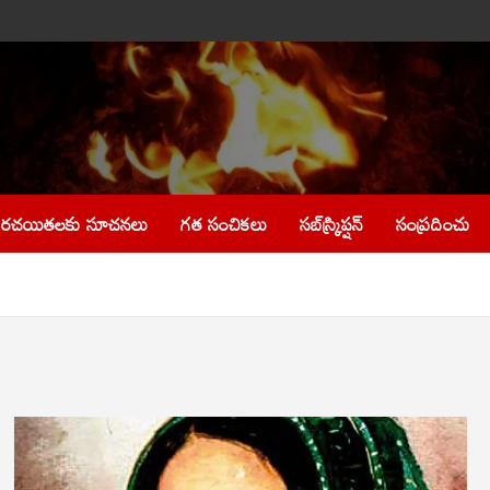
రచయితలకు సూచనలు
గత సంచికలు
సబ్‌స్క్రిప్షన్
సంప్రదించు