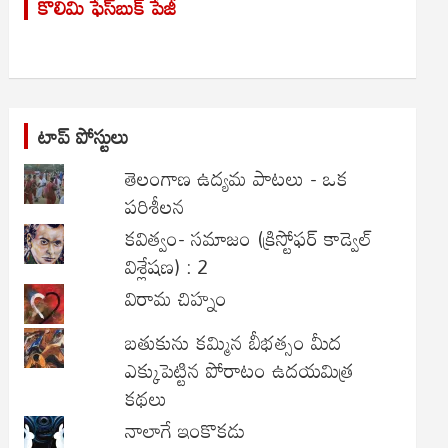
కొలిమి ఫేస్‌బుక్ పేజీ
c
h
టాప్ పోస్టులు
తెలంగాణ ఉద్యమ పాటలు - ఒక
పరిశీలన
కవిత్వం- సమాజం (క్రిస్టోఫర్ కాడ్వెల్
విశ్లేషణ) : 2
విరామ చిహ్నం
బతుకును కమ్మిన బీభత్సం మీద
ఎక్కుపెట్టిన పోరాటం ఉదయమిత్ర
కథలు
నాలాగే ఇంకొకడు