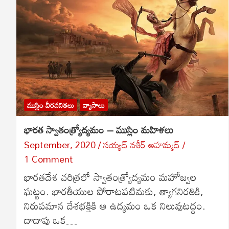
ముస్లిం వీరవనితలు
వ్యాసాలు
భారత స్వాతంత్ర్యోద్యమం – ముస్లిం మహిళలు
September, 2020
సయ్యద్ నశీర్ అహమ్మద్
1 Comment
భారతదేశ చరిత్రలో స్వాతంత్ర్యోద్యమం మహోజ్వల
ఘట్టం. భారతీయుల పోరాటపటిమకు, త్యాగనిరతికి,
నిరుపమాన దేశభక్తికి ఆ ఉద్యమం ఒక నిలువుటద్దం.
దాదాపు ఒక…