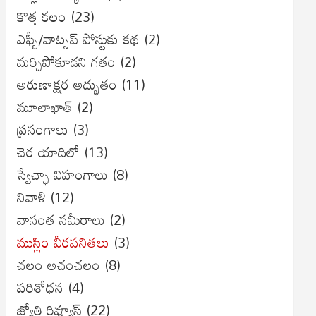
కొత్త కలం
(23)
ఎఫ్బీ/వాట్సప్ పోస్టుకు కథ
(2)
మర్చిపోకూడని గతం
(2)
అరుణాక్షర అద్భుతం
(11)
మూలాఖాత్
(2)
ప్రసంగాలు
(3)
చెర యాదిలో
(13)
స్వేచ్ఛా విహంగాలు
(8)
నివాళి
(12)
వాసంత సమీరాలు
(2)
ముస్లిం వీరవనితలు
(3)
చలం అచంచలం
(8)
ప‌రిశోధ‌న‌
(4)
జ్యోతి రివ్యూస్
(22)