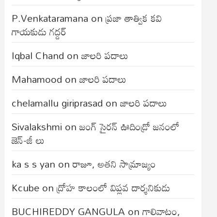
P.Venkataramana
on
ప్రజా తాత్విక కవి
గాయకుడు గద్దర్
Iqbal Chand
on
జాలరి పదాలు
Mahamood
on
జాలరి పదాలు
chelamallu giriprasad
on
జాలరి పదాలు
Sivalakshmi
on
జంగ్‌ సైరన్‌ ఊదిండ్రో జనంలో
జెన్-జీ లు
ka s s yan
on
రాజూ, అతని సామ్రాజ్యం
Kcube
on
ద్రోహ కాలంలో విప్లవ దార్శనికుడు
BUCHIREDDY GANGULA
on
గాలివాటం,