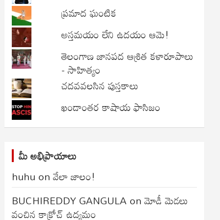
ప్రమాద ఘంటిక
అస్తమయం లేని ఉదయం ఆమె!
తెలంగాణ జానపద ఆశ్రిత కళారూపాలు
- సాహిత్యం
చదవవలసిన పుస్తకాలు
ఖండాంతర కాషాయ ఫాసిజం
మీ అభిప్రాయాలు
huhu
on
వేలా జాలం!
BUCHIREDDY GANGULA
on
మోడీ మెడలు
వంచిన కాక్రోచ్ ఉద్యమం