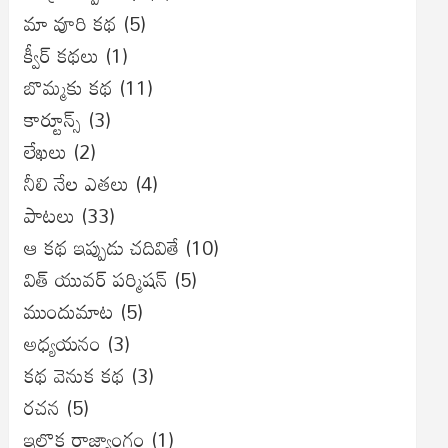
మా వూరి కథ
(5)
క్వీర్ కథలు
(1)
బొమ్మకు కథ
(11)
కార్టూన్స్
(3)
లేఖలు
(2)
నీలి నేల ఎతలు
(4)
పాటలు
(33)
ఆ కథ ఇప్పుడు చదివితే
(10)
విత్ యువర్ పర్మిషన్
(5)
ముందుమాట
(5)
అధ్యయనం
(3)
కథ వెనుక కథ
(3)
రచన
(5)
ఇల్లొక రాజ్యాంగం
(1)