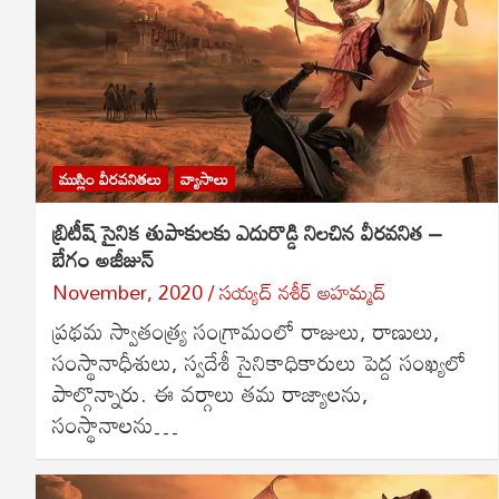
ముస్లిం వీరవనితలు
వ్యాసాలు
బ్రిటీష్ సైనిక తుపాకులకు ఎదురొడ్డి నిలచిన వీరవనిత –
బేగం అజీజున్
November, 2020
సయ్యద్ నశీర్ అహమ్మద్
ప్రథమ స్వాతంత్ర్య సంగ్రామంలో రాజులు, రాణులు,
సంస్థానాధీశులు, స్వదేశీ సైనికాధికారులు పెద్ద సంఖ్యలో
పాల్గొన్నారు. ఈ వర్గాలు తమ రాజ్యాలను,
సంస్థానాలను…