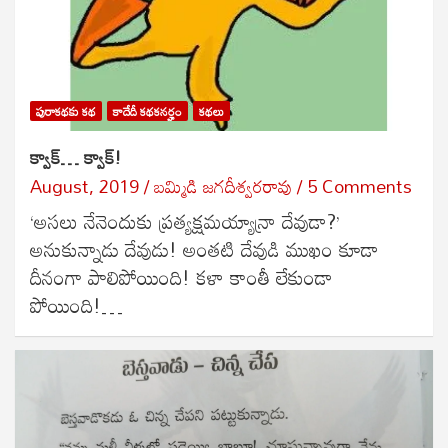
పురాకథకు కథ
కాదేదీ కథకనర్హం
కథలు
క్వాక్… క్వాక్!
August, 2019
బ‌మ్మిడి జ‌గ‌దీశ్వ‌ర‌రావు
5 Comments
‘అసలు నేనెందుకు ప్రత్యక్షమయ్యాన్రా దేవుడా?’
అనుకున్నాడు దేవుడు! అంతటి దేవుడి ముఖం కూడా
దీనంగా పాలిపోయింది! కళా కాంతీ లేకుండా
పోయింది!…