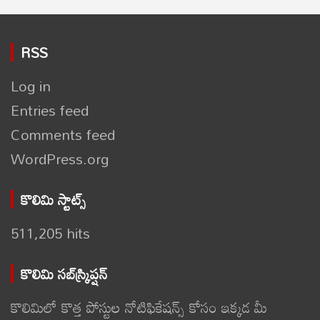
RSS
Log in
Entries feed
Comments feed
WordPress.org
కొలిమి స్టాట్స్
511,205 hits
కొలిమి సబ్‌స్క్రిప్షన్
కొలిమిలో కొత్త పోస్టుల నోటిఫికేషన్స్ కోసం ఇక్కడ మీ