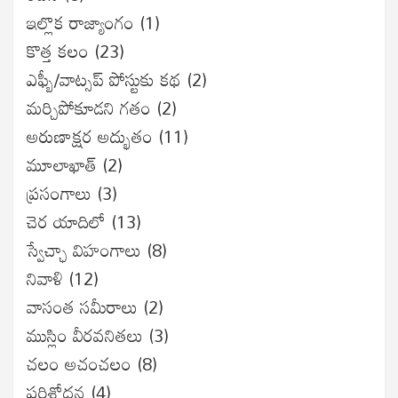
ఇల్లొక రాజ్యాంగం
(1)
కొత్త కలం
(23)
ఎఫ్బీ/వాట్సప్ పోస్టుకు కథ
(2)
మర్చిపోకూడని గతం
(2)
అరుణాక్షర అద్భుతం
(11)
మూలాఖాత్
(2)
ప్రసంగాలు
(3)
చెర యాదిలో
(13)
స్వేచ్ఛా విహంగాలు
(8)
నివాళి
(12)
వాసంత సమీరాలు
(2)
ముస్లిం వీరవనితలు
(3)
చలం అచంచలం
(8)
ప‌రిశోధ‌న‌
(4)