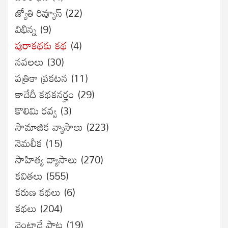
జ్యోతి రివ్యూస్
(22)
విభిన్న
(9)
పురాకథకు కథ
(4)
నవలలు
(30)
పత్రికా ప్రకటన
(11)
కాదేదీ కథకనర్హం
(29)
కొలిమి రవ్వ
(3)
సామాజిక వ్యాసాలు
(223)
నెమలీక
(15)
సాహిత్య వ్యాసాలు
(270)
కవితలు
(555)
కరుణ కథలు
(6)
కథలు
(204)
వెంటాడే పాట
(19)