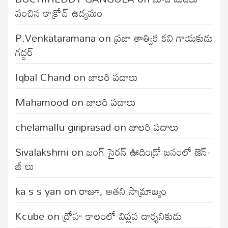
వంచిన కాక్రోచ్ ఉద్యమం
P.Venkataramana
on
ప్రజా తాత్విక కవి గాయకుడు
గద్దర్
Iqbal Chand
on
జాలరి పదాలు
Mahamood
on
జాలరి పదాలు
chelamallu giriprasad
on
జాలరి పదాలు
Sivalakshmi
on
జంగ్‌ సైరన్‌ ఊదిండ్రో జనంలో జెన్-
జీ లు
ka s s yan
on
రాజూ, అతని సామ్రాజ్యం
Kcube
on
ద్రోహ కాలంలో విప్లవ దార్శనికుడు