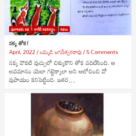
పురాకథకు కథ
కాదేదీ కథకనర్హం
కథలు
నక్క తోక!
April, 2022
బ‌మ్మిడి జ‌గ‌దీశ్వ‌ర‌రావు
5 Comments
నక్క వొకటి వుచ్చులో చిక్కుకొని తోక వదిలేసింది. ఆ
అవమానం యెలా గట్టెక్కాలా అని ఆలోచించి వో
వుపాయం కనిపెట్టింది. ఇతర…