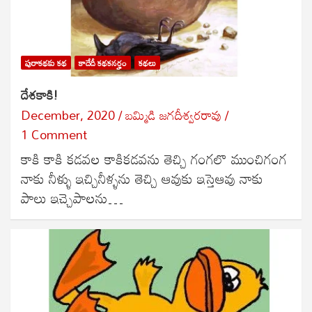
పురాకథకు కథ
కాదేదీ కథకనర్హం
కథలు
దేశకాకి!
December, 2020
బ‌మ్మిడి జ‌గ‌దీశ్వ‌ర‌రావు
1 Comment
కాకి కాకి కడవల కాకికడవను తెచ్చి గంగలొ ముంచిగంగ
నాకు నీళ్ళు ఇచ్చినీళ్ళను తెచ్చి ఆవుకు ఇస్తెఆవు నాకు
పాలు ఇచ్చెపాలను…