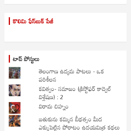
a
r
కొలిమి ఫేస్‌బుక్ పేజీ
c
h
టాప్ పోస్టులు
తెలంగాణ ఉద్యమ పాటలు - ఒక
పరిశీలన
కవిత్వం- సమాజం (క్రిస్టోఫర్ కాడ్వెల్
విశ్లేషణ) : 2
విరామ చిహ్నం
బతుకును కమ్మిన బీభత్సం మీద
ఎక్కుపెట్టిన పోరాటం ఉదయమిత్ర కథలు