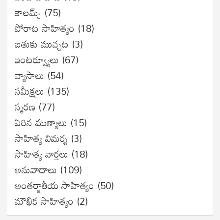
కాలమ్స్
(75)
పోరాట సాహిత్యం
(18)
బతుకు ముచ్చట
(3)
ఇంటర్వ్యూలు
(67)
వ్యాసాలు
(54)
సమీక్షలు
(135)
స్మరణ
(77)
ఏరిన ముత్యాలు
(15)
సాహిత్య విమర్శ
(3)
సాహిత్య వార్తలు
(18)
అనువాదాలు
(109)
అంతర్జాతీయ సాహిత్యం
(50)
మౌఖిక సాహిత్యం
(2)