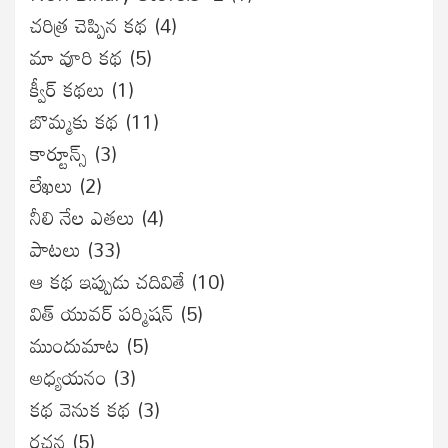
చరిత్ర చెప్పిన కథ
(4)
మా వూరి కథ
(5)
క్వీర్ కథలు
(1)
బొమ్మకు కథ
(11)
కార్టూన్స్
(3)
లేఖలు
(2)
నీలి నేల ఎతలు
(4)
పాటలు
(33)
ఆ కథ ఇప్పుడు చదివితే
(10)
విత్ యువర్ పర్మిషన్
(5)
ముందుమాట
(5)
అధ్యయనం
(3)
కథ వెనుక కథ
(3)
రచన
(5)