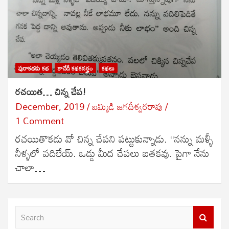
పురాకథకు కథ
కాదేదీ కథకనర్హం
కథలు
రచయిత… చిన్న చేప!
December, 2019
బ‌మ్మిడి జ‌గ‌దీశ్వ‌ర‌రావు
1 Comment
రచయితొకడు వో చిన్న చేపని పట్టుకున్నాడు. “నన్ను మళ్ళీ
నీళ్ళలో వదిలేయ్. ఒడ్డు మీద చేపలు బతకవు. పైగా నేను
చాలా…
S
e