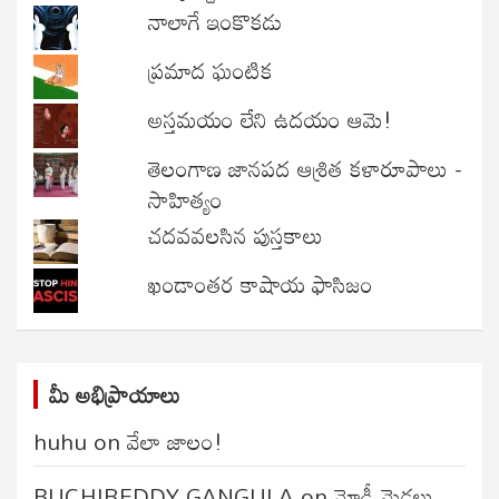
నాలాగే ఇంకొకడు
ప్రమాద ఘంటిక
అస్తమయం లేని ఉదయం ఆమె!
తెలంగాణ జానపద ఆశ్రిత కళారూపాలు -
సాహిత్యం
చదవవలసిన పుస్తకాలు
ఖండాంతర కాషాయ ఫాసిజం
మీ అభిప్రాయాలు
huhu
on
వేలా జాలం!
BUCHIREDDY GANGULA
on
మోడీ మెడలు