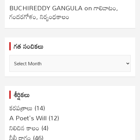
BUCHIREDDY GANGULA
on
గాలివాటం,
గందరగోళం, నిర్బంధకాలం
గత సంచికలు
గత
సంచికలు
శీర్షికలు
కరపత్రాలు
(14)
A Poet's Will
(12)
నిలిచిన కాలం
(4)
నీలీ రాగం
(46)