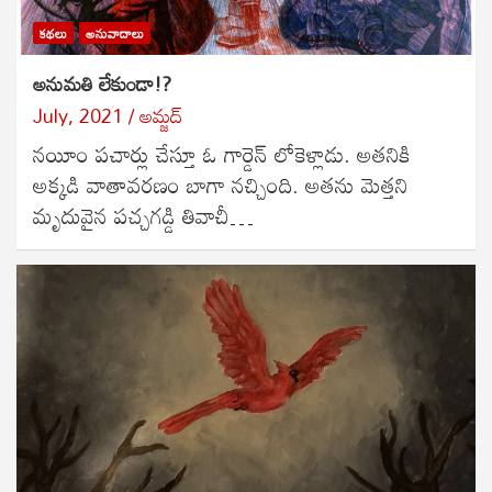
కథలు
అనువాదాలు
అనుమతి లేకుండా!?
July, 2021
అమ్జద్
నయీం పచార్లు చేస్తూ ఓ గార్డెన్ లోకెళ్లాడు. అతనికి
అక్కడి వాతావరణం బాగా నచ్చింది. అతను మెత్తని
మృదువైన పచ్చగడ్డి తివాచీ…