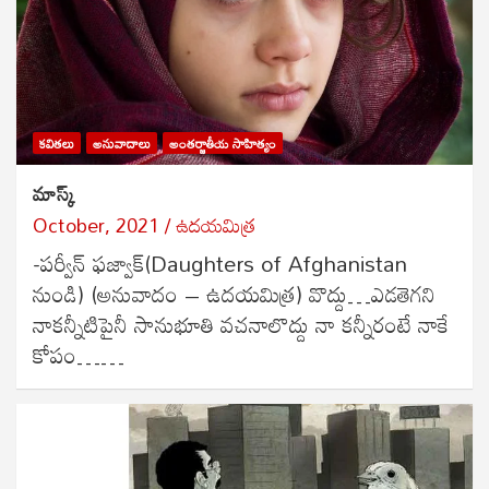
కవితలు
అనువాదాలు
అంతర్జాతీయ సాహిత్యం
మాస్క్
October, 2021
ఉదయమిత్ర
-పర్వీన్ ఫజ్వాక్(Daughters of Afghanistan
నుండి) (అనువాదం – ఉదయమిత్ర) వొద్దు…ఎడతెగని
నాకన్నీటిపైనీ సానుభూతి వచనాలొద్దు నా కన్నీరంటే నాకే
కోపం……