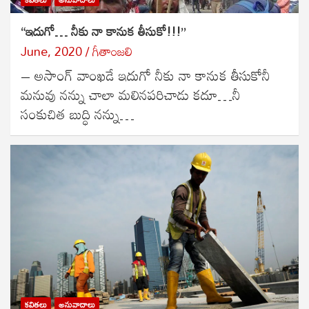
“ఇదుగో… నీకు నా కానుక తీసుకో!!!”
June, 2020
గీతాంజలి
– అసాంగ్ వాంఖడే ఇదుగో నీకు నా కానుక తీసుకోనీ
మనువు నన్ను చాలా మలినపరిచాడు కదూ…నీ
సంకుచిత బుద్ధి నన్ను…
కవితలు
అనువాదాలు