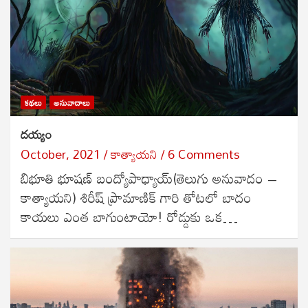
కథలు
అనువాదాలు
దయ్యం
October, 2021
కాత్యాయని
6 Comments
బిభూతి భూషణ్ బంద్యోపాధ్యాయ్(తెలుగు అనువాదం –
కాత్యాయని) శిరీష్ ప్రామాణిక్ గారి తోటలో బాదం
కాయలు ఎంత బాగుంటాయో! రోడ్డుకు ఒక…