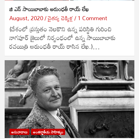
జి ఎన్ సాయిబాబాకు అరుంధతీ రాయ్ లేఖ
August, 2020
చైతన్య చెక్కిళ్ల
1 Comment
(దేశంలో ప్రస్తుతం నెలకొని ఉన్న పరిస్థితి గురించి
నాగపూర్ జైలులో నిర్బంధంలో ఉన్న సాయిబాబాకు
రచయిత్రి అరుంధతీ రాయ్ రాసిన లేఖ.)…
అనువాదాలు
అంతర్జాతీయ సాహిత్యం