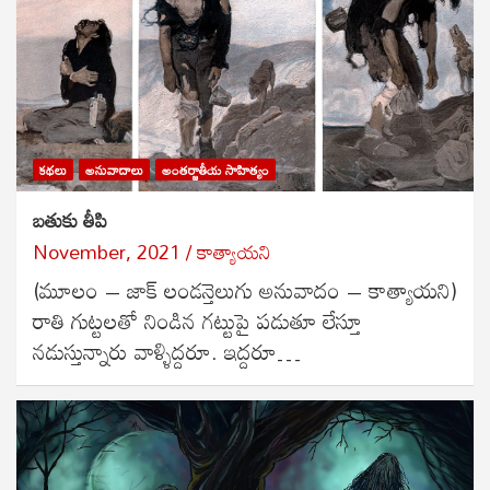
కథలు
అనువాదాలు
అంతర్జాతీయ సాహిత్యం
బతుకు తీపి
November, 2021
కాత్యాయని
(మూలం – జాక్ లండన్తెలుగు అనువాదం – కాత్యాయని)
రాతి గుట్టలతో నిండిన గట్టుపై పడుతూ లేస్తూ
నడుస్తున్నారు వాళ్ళిద్దరూ. ఇద్దరూ…