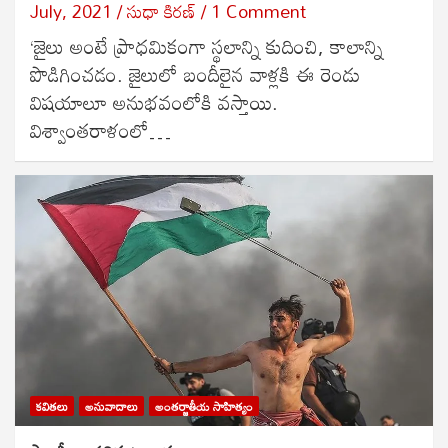
July, 2021
సుధా కిరణ్
1 Comment
‘జైలు అంటే ప్రాధమికంగా స్థలాన్ని కుదించి, కాలాన్ని
పొడిగించడం. జైలులో బందీలైన వాళ్లకి ఈ రెండు
విషయాలూ అనుభవంలోకి వస్తాయి.
విశ్వాంతరాళంలో…
కవితలు
అనువాదాలు
అంతర్జాతీయ సాహిత్యం