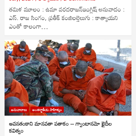
తమిళ మూలం : ఉమా వరదరాజన్ఇంగ్లిష్ అనువాదం :
ఎస్. రాజ సింగం, ప్రతీక్ కంజిలల్తెలుగు : కాత్యాయని
ఎంతో కాలంగా…
అనువాదాలు
అంతర్జాతీయ సాహిత్యం
అవనతంకాని మానవతా పతాకం – గ్వాంటానమో ఖైదీల
కవిత్వం