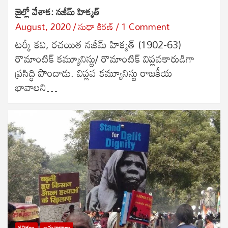
జైల్లో వేశాక: నజీమ్ హిక్మత్
August, 2020
సుధా కిరణ్
1 Comment
టర్కీ కవి, రచయిత నజీమ్ హిక్మత్ (1902-63)
రొమాంటిక్ కమ్యూనిస్టు/ రొమాంటిక్ విప్లవకారుడిగా
ప్రసిద్ధి పొందాడు. విప్లవ కమ్యూనిస్టు రాజకీయ
భావాలని…
కవితలు
అనువాదాలు