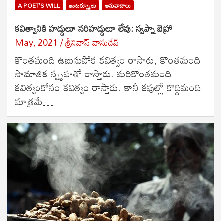
A POET'S WILL
ఇంటర్వ్యూలు
అనువాదాలు
కవిత్వానికి హద్దులూ సరిహద్దులూ లేవు: స్వప్నా బెహ్రా
May, 2021
శ్రీనివాస్ వాసుదేవ్
కొంతమంది ఉబుసుపోక కవిత్వం రాస్తారు, కొంతమంది
సామాజిక స్పృహతో రాస్తారు. మరికొంతమంది
కవిత్వంకోసం కవిత్వం రాస్తారు. కానీ కవుల్లో కొద్దిమంది
మాత్రమే…