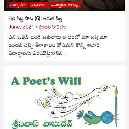
ఎర్రపిట్ట పాట
అనువాదాలు
అంతర్జాతీయ సాహిత్యం
ఎర్ర పిట్ట పాట (6): ఉడుత పిల్ల
June, 2021
మమత కొడిదెల
పని ఒత్తిడి ఉండే ఆకురాలు కాలంలో మా అత్త మా
ఇంటికి వచ్చి శీతాకాలం కోసమని కొన్ని ఆహార
పదార్థాలను ఎండబెట్టడానికి…