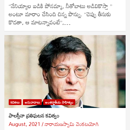
“నేనియ్యాల బడికి పోనమ్మా, నీతోబాటు అడివికొస్తా ’’
అంటూ మారాం చేసింది చిన్న పొన్ను. “చెప్పు తీసుకు
కొడతా, ఆ మాటన్నావంటే’’,…
కవితలు
అనువాదాలు
అంతర్జాతీయ సాహిత్యం
పాలస్తీనా ప్రతిఘటన కవిత్వం
August, 2021
నారాయణస్వామి వెంకటయోగి