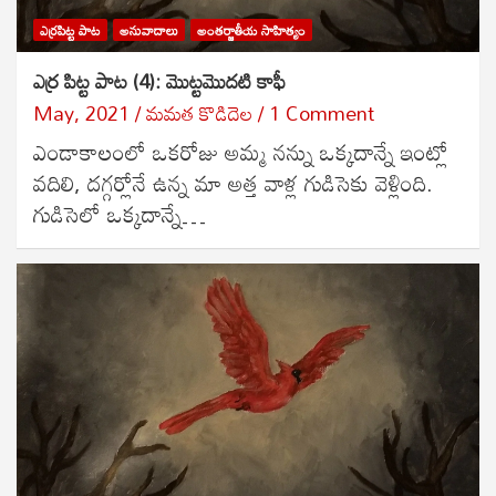
ఎర్రపిట్ట పాట
అనువాదాలు
అంతర్జాతీయ సాహిత్యం
ఎర్ర పిట్ట పాట (4): మొట్టమొదటి కాఫీ
May, 2021
మమత కొడిదెల
1 Comment
ఎండాకాలంలో ఒకరోజు అమ్మ నన్ను ఒక్కదాన్నే ఇంట్లో
వదిలి, దగ్గర్లోనే ఉన్న మా అత్త వాళ్ల గుడిసెకు వెళ్లింది.
గుడిసెలో ఒక్కదాన్నే…