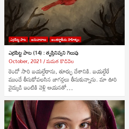
ఎర్రపిట్ట పాట
అనువాదాలు
అంతర్జాతీయ సాహిత్యం
ఎర్రపిట్ట పాట (14) : తృప్తినివ్వని గెలుపు
October, 2021
మమత కొడిదెల
రెండో సారి బయల్దేరాను, తూర్పు దేశానికి. బయల్దేరే
ముందే తీసుకోవలసిన జాగర్తలు తీసుకున్నాను. మా ఊరి
వైద్యుడి ఇంటికి వెళ్లి ఆయనతో…