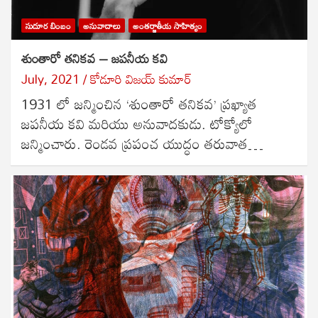
సుదూర బింబం
అనువాదాలు
అంతర్జాతీయ సాహిత్యం
శుంతారో తనికవ – జపనీయ కవి
July, 2021
కోడూరి విజయ్ కుమార్
1931 లో జన్మించిన ‘శుంతారో తనికవ’ ప్రఖ్యాత
జపనీయ కవి మరియు అనువాదకుడు. టోక్యోలో
జన్మించారు. రెండవ ప్రపంచ యుద్ధం తరువాత…