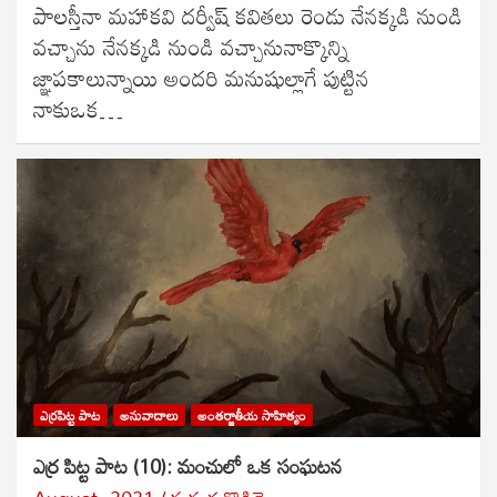
పాలస్తీనా మహాకవి దర్వీష్ కవితలు రెండు నేనక్కడి నుండి
వచ్చాను నేనక్కడి నుండి వచ్చానునాక్కొన్ని
జ్ఞాపకాలున్నాయి అందరి మనుషుల్లాగే పుట్టిన
నాకుఒక…
ఎర్రపిట్ట పాట
అనువాదాలు
అంతర్జాతీయ సాహిత్యం
ఎర్ర పిట్ట పాట (10): మంచులో ఒక సంఘటన