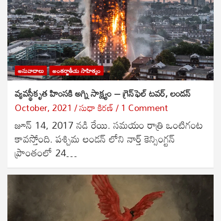
అనువాదాలు
అంతర్జాతీయ సాహిత్యం
వ్యవస్థీకృత హింసకి అగ్ని సాక్ష్యం – గ్రెన్‌ఫెల్ టవర్, లండన్
October, 2021
సుధా కిరణ్
1 Comment
జూన్ 14, 2017 నడి రేయి. సమయం రాత్రి ఒంటిగంట
కావస్తోంది. పశ్చిమ లండన్ లోని నార్త్ కెన్సింగ్టన్
ప్రాంతంలో 24…