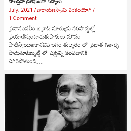
పాలస్తీనా ప్రతిఘటనా పద్యాలు
July, 2021
నారాయణస్వామి వెంకటయోగి
1 Comment
ప్రవాసంసలీం జబ్రాన్ సూర్యుడు సరిహద్దుల్లో
ప్రయాణిస్తుంటాడుతుపాకులు మౌనం
పాటిస్తాయిఆకాశవిహంగం తుల్కరేం లో ప్రభాత గీతాల్ని
పాడుతూకిబ్బుట్జ్ లో పక్షుల్ని కలవడానికి
ఎగిరిపోతుంది…