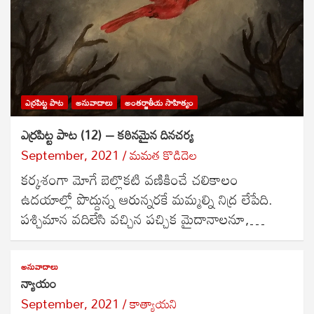
ఎర్రపిట్ట పాట
అనువాదాలు
అంతర్జాతీయ సాహిత్యం
ఎర్రపిట్ట పాట (12) – కఠినమైన దినచర్య
September, 2021
మమత కొడిదెల
కర్కశంగా మోగే బెల్లొకటి వణికించే చలికాలం
ఉదయాల్లో పొద్దున్న ఆరున్నరకే మమ్మల్ని నిద్ర లేపేది.
పశ్చిమాన వదిలేసి వచ్చిన పచ్చిక మైదానాలనూ,…
అనువాదాలు
న్యాయం
September, 2021
కాత్యాయని