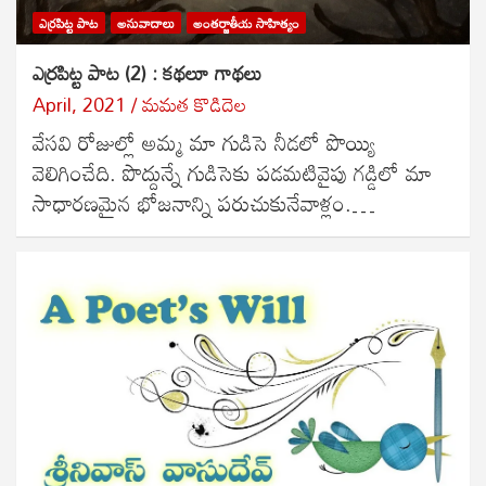
ఎర్రపిట్ట పాట
అనువాదాలు
అంతర్జాతీయ సాహిత్యం
ఎర్రపిట్ట పాట (2) : కథలూ గాథలు
April, 2021
మమత కొడిదెల
వేసవి రోజుల్లో అమ్మ మా గుడిసె నీడలో పొయ్యి
వెలిగించేది. పొద్దున్నే గుడిసెకు పడమటివైపు గడ్డిలో మా
సాధారణమైన భోజనాన్ని పరుచుకునేవాళ్లం.…