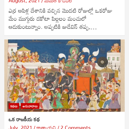
August, 2021
మమత కొడిదెల
ఎర్ర ఆపిళ్ల దేశానికి వచ్చిన మొదటి రోజుల్లో ఒకరోజు
మేం ముగ్గురు డకోటా పిల్లలం మంచులో
ఆడుకుంటున్నాం. అప్పటికి జుడేవిన్ తప్ప,…
కథలు
అనువాదాలు
ఒక రాజకీయ కథ
July, 2021
కాత్యాయని
2 Comments