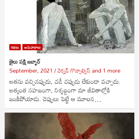
కథలు
అనువాదాలు
జైలు పక్షి జబ్బార్
September, 2021
వెర్నన్ గొన్సాల్విస్
and
1 more
అతను వచ్చినప్పుడు, చడీ చప్పుడు లేకుండా వచ్చాడు.
అత్యంత సహజంగా, నిశ్శబ్దంగా మా జీవితాల్లోకి
ఇంకిపోయాడు. చెప్పులు పెట్టే ఆ మూలన…