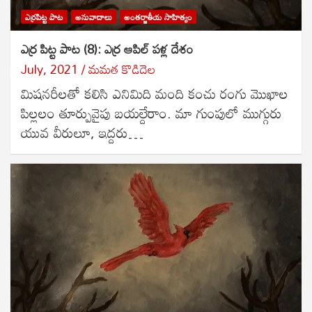
ఎర్రపిట్ట పాట
అనువాదాలు
అంతర్జాతీయ సాహిత్యం
ఎర్ర పిట్ట పాట (8): ఎర్ర ఆపిల్ పళ్ల దేశం
July, 2021
మమత కొడిదెల
మిషనరీలతో కలిసి ఎనిమిది మంది కంచు రంగు మొఖాల
పిల్లలం తూర్పువైపు బయల్దేరాం. మా గుంపులో ముగ్గురు
యువ వీరులూ, ఇద్దరు…