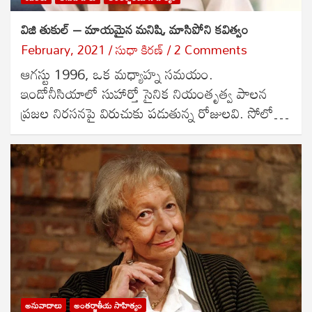
విజి తుకుల్ – మాయమైన మనిషి, మాసిపోని కవిత్వం
February, 2021
సుధా కిరణ్
2 Comments
ఆగస్టు 1996, ఒక మధ్యాహ్న సమయం.
ఇండోనీసియాలో సుహార్తో సైనిక నియంతృత్వ పాలన
ప్రజల నిరసనపై విరుచుకు పడుతున్న రోజులవి. సోలో…
అనువాదాలు
అంతర్జాతీయ సాహిత్యం