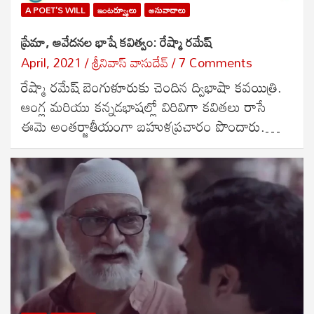
A POET'S WILL
ఇంటర్వ్యూలు
అనువాదాలు
ప్రేమా, ఆవేదనల భాషే కవిత్వం: రేష్మా రమేష్
April, 2021
శ్రీనివాస్ వాసుదేవ్
7 Comments
రేష్మా రమేష్ బెంగుళూరుకు చెందిన ద్విభాషా కవయిత్రి.
ఆంగ్ల మరియు కన్నడభాషల్లో విరివిగా కవితలు రాసే
ఈమె అంతర్జాతీయంగా బహుళప్రచారం పొందారు.…