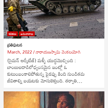
కవితలు
అనువాదాలు
ప్రతిఘటన
March, 2022
నారాయణస్వామి వెంకటయోగి
(సైమన్ ఆర్మీటేజ్) మళ్ళీ యుద్ధమొచ్చింది :
బాంబులదాడిలోధ్వంసమైన ఇంట్లో ఓ
కుటుంబంకాలిపోతున్న పైకప్పు కింది నుండితమ
జీవితాల్ని బయటకు మోసుకెళ్తుంది. తర్వాతి…