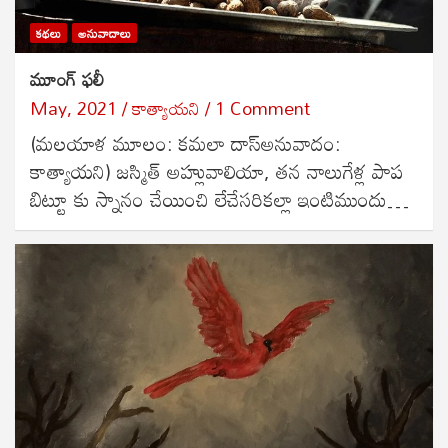
కథలు
అనువాదాలు
మూంగ్ ఫలీ
May, 2021
కాత్యాయని
1 Comment
(మలయాళ మూలం: కమలా దాస్అనువాదం:
కాత్యాయని) జస్మిత్ అహ్లువాలియా, తన నాలుగేళ్ల పాప
బిట్టూ కు స్నానం చేయించి లేచేసరికల్లా ఇంటిముందు…