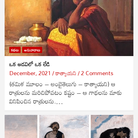
కథలు
అనువాదాలు
ఒక అడవిలో ఒక లేడి
December, 2021
కాత్యాయని
2 Comments
(తమిళ మూలం – అంబైతెలుగు – కాత్యాయని) ఆ
రాత్రులను మరిచిపోవటం కష్టం – ఆ గాథలను మాకు
వినిపించిన రాత్రులను.…