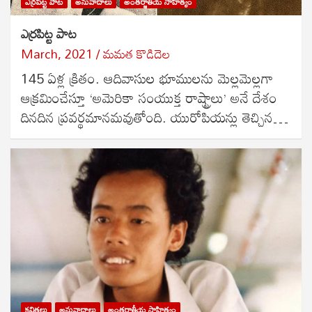
ఎర్రపిట్ట పాట
అనువాదాలు
అంతర్జాతీయ సాహిత్యం
ఎర్రపిట్ట పాట
March, 2021
మమత కొడిదెల
145 ఏళ్ల క్రితం. ఆదివాసుల భూములను మెల్లమెల్లగా
ఆక్రమించేస్తూ ‘అమెరికా సంయుక్త రాష్ట్రాలు’ అనే దేశం
దినదిన ప్రవర్థమానమవుతోంది. యురోపియన్లు తెచ్చిన…
కవితలు
అనువాదాలు
అంతర్జాతీయ సాహిత్యం