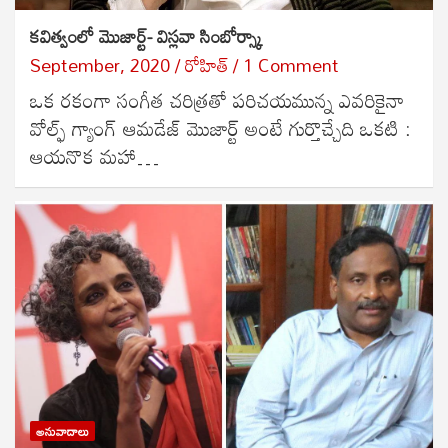
కవిత్వంలో మొజార్ట్- విస్లవా సింబోర్స్కా
September, 2020
రోహిత్
1 Comment
ఒక రకంగా సంగీత చరిత్రతో పరిచయమున్న ఎవరికైనా
వోల్ఫ్ గ్యాంగ్ ఆమడేజ్ మొజార్ట్ అంటే గుర్తొచ్చేది ఒకటి :
ఆయనొక మహా…
అనువాదాలు