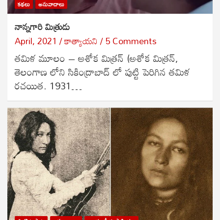
కథలు
అనువాదాలు
నాన్నగారి మిత్రుడు
April, 2021
కాత్యాయని
5 Comments
తమిళ మూలం – అశోక మిత్రన్ (అశోక మిత్రన్,
తెలంగాణ లోని సికింద్రాబాద్ లో పుట్టి పెరిగిన తమిళ
రచయిత. 1931…