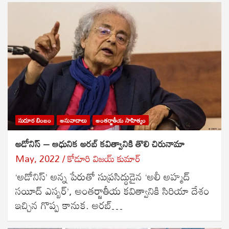
సుదూర బింబం
అనువాదాలు
అంతర్జాతీయ సాహిత్యం
అడోనిస్ – ఆధునిక అరబ్ కవిత్వానికి తొలి చిరునామా
May, 2022
కోడూరి విజయ్ కుమార్
‘అడోనిస్’ అన్న పేరుతో సుప్రసిద్ధుడైన ‘అలీ అహ్మద్
సయీద్ ఎస్బర్’, అంతర్జాతీయ కవిత్వానికి సిరియా దేశం
ఇచ్చిన గొప్ప కానుక. అరబ్…