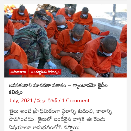
అనువాదాలు
అంతర్జాతీయ సాహిత్యం
అవనతంకాని మానవతా పతాకం – గ్వాంటానమో ఖైదీల
కవిత్వం
July, 2021
సుధా కిరణ్
1 Comment
‘జైలు అంటే ప్రాధమికంగా స్థలాన్ని కుదించి, కాలాన్ని
పొడిగించడం. జైలులో బందీలైన వాళ్లకి ఈ రెండు
విషయాలూ అనుభవంలోకి వస్తాయి.