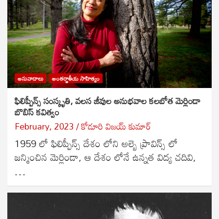
అనువాదాలు
అంతర్జాతీయ సాహిత్యం
ఫిలిప్పీన్స్ సంస్కృతి, వలస జీవుల అనుభవాల కలబోత మెర్లిండా
బొబిస్ కవిత్వం
February, 2023
కోడూరి విజయ్ కుమార్
1959 లో ఫిలిప్పీన్స్ దేశం లోని అల్బె ప్రావిన్స్ లో
జన్మించిన మెర్లిండా, ఆ దేశం లోనే ఉన్నత విద్య చదివి,
…