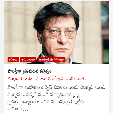
కవితలు
అనువాదాలు
అంతర్జాతీయ సాహిత్యం
పాలస్తీనా ప్రతిఘటన కవిత్వం
August, 2021
నారాయణస్వామి వెంకటయోగి
పాలస్తీనా మహాకవి దర్వీష్ కవితలు రెండు నేనక్కడి నుండి
వచ్చాను నేనక్కడి నుండి వచ్చానునాక్కొన్ని
జ్ఞాపకాలున్నాయి అందరి మనుషుల్లాగే పుట్టిన
నాకుఒక…