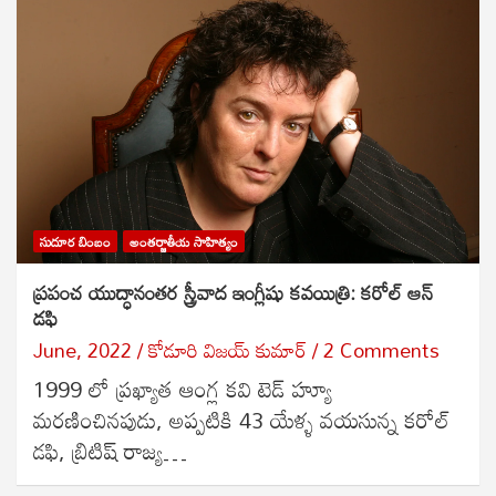
సుదూర బింబం
అంతర్జాతీయ సాహిత్యం
ప్రపంచ యుద్ధానంతర స్త్రీవాద ఇంగ్లీషు కవయిత్రి: కరోల్ ఆన్
డఫి
June, 2022
కోడూరి విజయ్ కుమార్
2 Comments
1999 లో ప్రఖ్యాత ఆంగ్ల కవి టెడ్ హ్యూ
మరణించినపుడు, అప్పటికి 43 యేళ్ళ వయసున్న కరోల్
డఫి, బ్రిటిష్ రాజ్య…