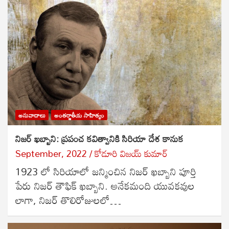
అనువాదాలు
అంతర్జాతీయ సాహిత్యం
నిజర్ ఖబ్బాని: ప్రపంచ కవిత్వానికి సిరియా దేశ కానుక
September, 2022
కోడూరి విజయ్ కుమార్
1923 లో సిరియాలో జన్మించిన నిజర్ ఖబ్బాని పూర్తి
పేరు నిజర్ తౌఫిక్ ఖబ్బాని. అనేకమంది యువకవుల
లాగా, నిజర్ తొలిరోజులలో…