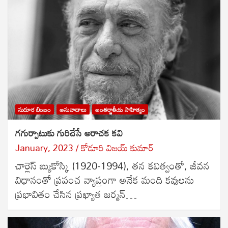
సుదూర బింబం
అనువాదాలు
అంతర్జాతీయ సాహిత్యం
గగుర్పాటుకు గురిచేసే అరాచక కవి
January, 2023
కోడూరి విజయ్ కుమార్
చార్లెస్ బ్యుకోస్కి (1920-1994), తన కవిత్వంతో, జీవన
విధానంతో ప్రపంచ వ్యాప్తంగా అనేక మంది కవులను
ప్రభావితం చేసిన ప్రఖ్యాత జర్మన్…