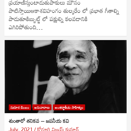
ప్రయాణిస్తుంటాడుతుపాకులు మౌనం
పాటిస్తాయిఆకాశవిహంగం తుల్కరేం లో ప్రభాత గీతాల్ని
పాడుతూకిబ్బుట్జ్ లో పక్షుల్ని కలవడానికి
ఎగిరిపోతుంది…
సుదూర బింబం
అనువాదాలు
అంతర్జాతీయ సాహిత్యం
శుంతారో తనికవ – జపనీయ కవి
July, 2021
కోడూరి విజయ్ కుమార్