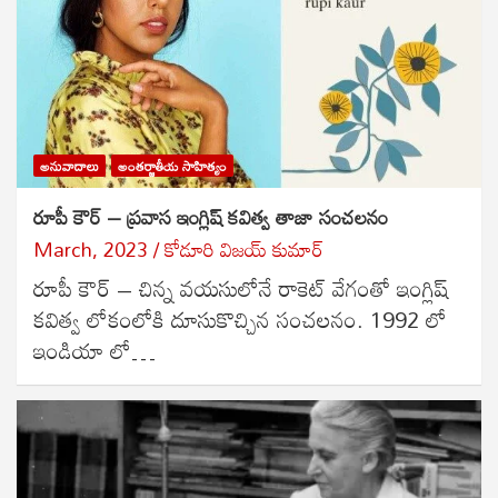
అనువాదాలు
అంతర్జాతీయ సాహిత్యం
రూపీ కౌర్ – ప్రవాస ఇంగ్లిష్ కవిత్వ తాజా సంచలనం
March, 2023
కోడూరి విజయ్ కుమార్
రూపీ కౌర్ – చిన్న వయసులోనే రాకెట్ వేగంతో ఇంగ్లిష్
కవిత్వ లోకంలోకి దూసుకొచ్చిన సంచలనం. 1992 లో
ఇండియా లో…