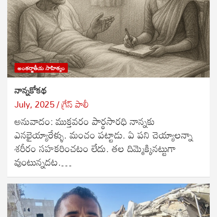
అంతర్జాతీయ సాహిత్యం
నాన్నకోకథ
July, 2025
గ్రేస్ పాలీ
అనువాదం: ముక్తవరం పార్థసారధి నాన్నకు
ఎనభైయ్యారేళ్ళు. మంచం పట్టాడు. ఏ పని చెయ్యాలన్నా
శరీరం సహకరించటం లేదు. తల దిమ్మెక్కినట్టుగా
వుంటున్నదట.…