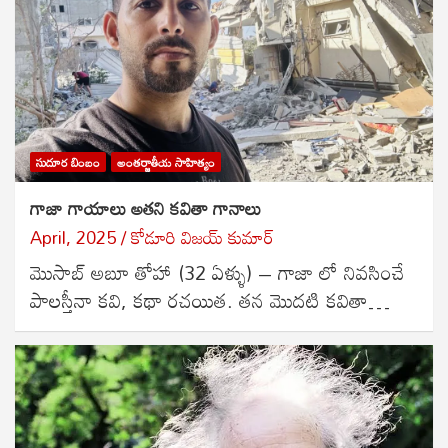
సుదూర బింబం
అంతర్జాతీయ సాహిత్యం
గాజా గాయాలు అతని కవితా గానాలు
April, 2025
కోడూరి విజయ్ కుమార్
మొసాబ్ అబూ తోహా (32 ఏళ్ళు) – గాజా లో నివసించే
పాలస్తీనా కవి, కథా రచయిత. తన మొదటి కవితా…