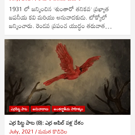
1931 లో జన్మించిన ‘శుంతారో తనికవ’ ప్రఖ్యాత
జపనీయ కవి మరియు అనువాదకుడు. టోక్యోలో
జన్మించారు. రెండవ ప్రపంచ యుద్ధం తరువాత…
ఎర్రపిట్ట పాట
అనువాదాలు
అంతర్జాతీయ సాహిత్యం
ఎర్ర పిట్ట పాట (8): ఎర్ర ఆపిల్ పళ్ల దేశం
July, 2021
మమత కొడిదెల