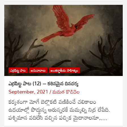
ఎర్రపిట్ట పాట
అనువాదాలు
అంతర్జాతీయ సాహిత్యం
ఎర్రపిట్ట పాట (12) – కఠినమైన దినచర్య
September, 2021
మమత కొడిదెల
కర్కశంగా మోగే బెల్లొకటి వణికించే చలికాలం
ఉదయాల్లో పొద్దున్న ఆరున్నరకే మమ్మల్ని నిద్ర లేపేది.
పశ్చిమాన వదిలేసి వచ్చిన పచ్చిక మైదానాలనూ,…