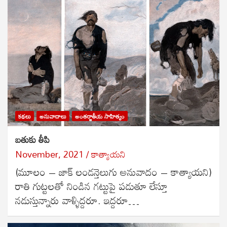
కథలు
అనువాదాలు
అంతర్జాతీయ సాహిత్యం
బతుకు తీపి
November, 2021
కాత్యాయని
(మూలం – జాక్ లండన్తెలుగు అనువాదం – కాత్యాయని)
రాతి గుట్టలతో నిండిన గట్టుపై పడుతూ లేస్తూ
నడుస్తున్నారు వాళ్ళిద్దరూ. ఇద్దరూ…