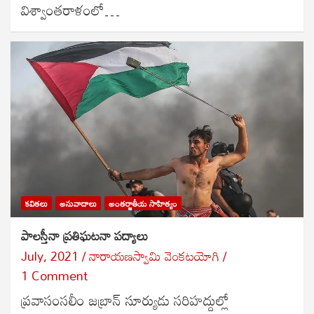
విశ్వాంతరాళంలో…
కవితలు
అనువాదాలు
అంతర్జాతీయ సాహిత్యం
పాలస్తీనా ప్రతిఘటనా పద్యాలు
July, 2021
నారాయణస్వామి వెంకటయోగి
1 Comment
ప్రవాసంసలీం జబ్రాన్ సూర్యుడు సరిహద్దుల్లో