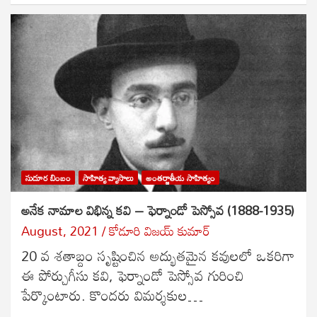
సుదూర బింబం
సాహిత్య వ్యాసాలు
అంతర్జాతీయ సాహిత్యం
అనేక నామాల విభిన్న కవి – ఫెర్నాండో పెస్సోవ (1888-1935)
August, 2021
కోడూరి విజయ్ కుమార్
20 వ శతాబ్దం సృష్టించిన అద్భుతమైన కవులలో ఒకరిగా
ఈ పోర్చుగీసు కవి, ఫెర్నాండో పెస్సోవ గురించి
పేర్కొంటారు. కొందరు విమర్శకుల…