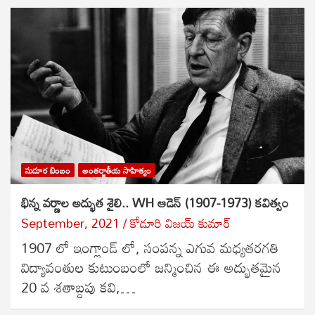
సుదూర బింబం
అంతర్జాతీయ సాహిత్యం
భిన్న వర్ణాల అద్భుత శైలి.. WH ఆడెన్ (1907-1973) కవిత్వం
September, 2021
కోడూరి విజయ్ కుమార్
1907 లో ఇంగ్లాండ్ లో, సంపన్న ఎగువ మధ్యతరగతి
విద్యావంతుల కుటుంబంలో జన్మించిన ఈ అద్భుతమైన
20 వ శతాబ్దపు కవి,…