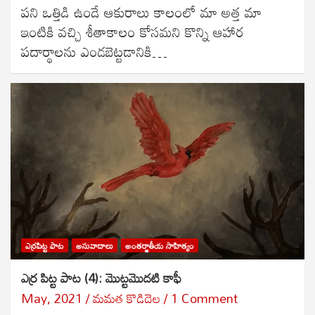
పని ఒత్తిడి ఉండే ఆకురాలు కాలంలో మా అత్త మా
ఇంటికి వచ్చి శీతాకాలం కోసమని కొన్ని ఆహార
పదార్థాలను ఎండబెట్టడానికి…
ఎర్రపిట్ట పాట
అనువాదాలు
అంతర్జాతీయ సాహిత్యం
ఎర్ర పిట్ట పాట (4): మొట్టమొదటి కాఫీ
May, 2021
మమత కొడిదెల
1 Comment