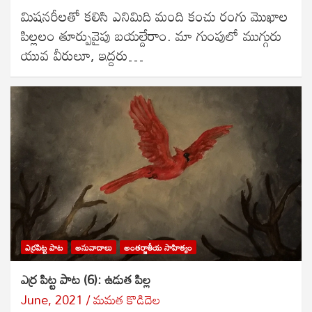
మిషనరీలతో కలిసి ఎనిమిది మంది కంచు రంగు మొఖాల
పిల్లలం తూర్పువైపు బయల్దేరాం. మా గుంపులో ముగ్గురు
యువ వీరులూ, ఇద్దరు…
ఎర్రపిట్ట పాట
అనువాదాలు
అంతర్జాతీయ సాహిత్యం
ఎర్ర పిట్ట పాట (6): ఉడుత పిల్ల
June, 2021
మమత కొడిదెల