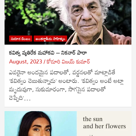
సుదూర బింబం
అంతర్జాతీయ సాహిత్యం
కవిత్వ వ్యతిరేక మహాకవి – నికనార్ పారా
August, 2023
కోడూరి విజయ్ కుమార్
ఎవరైనా అందమైన పదాలతో, వర్ణనలతో మాట్లాడితే
‘కవిత్వం చెబుతున్నాడు’ అంటారు. ‘కవిత్వం అంటే అట్లా
మృదువుగా, సుకుమారంగా, సొగసైన పదాలతో
చెప్పేది’…