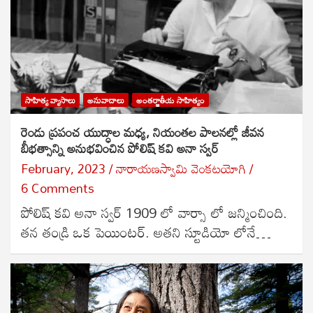
సాహిత్య వ్యాసాలు
అనువాదాలు
అంతర్జాతీయ సాహిత్యం
రెండు ప్రపంచ యుద్ధాల మధ్య, నియంతల పాలనల్లో జీవన
బీభత్సాన్ని అనుభవించిన పోలిష్ కవి అనా స్వర్
February, 2023
నారాయణస్వామి వెంకటయోగి
6 Comments
పోలిష్ కవి అనా స్వర్ 1909 లో వార్సా లో జన్మించింది.
తన తండ్రి ఒక పెయింటర్. అతని స్టూడియో లోనే…