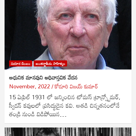
సుదూర బింబం
అంతర్జాతీయ సాహిత్యం
ఆధునిక మానవుని అధివాస్తవిక వేదన
November, 2022
కోడూరి విజయ్ కుమార్
15 ఏప్రిల్ 1931 లో జన్మించిన టోమస్ ట్రాన్స్ట్రోమర్,
స్వీడన్ కవులలో ప్రసిద్ధుడైన కవి. అతడి చిన్నతనంలోనే
తండ్రి నుండి విడిపోయిన…