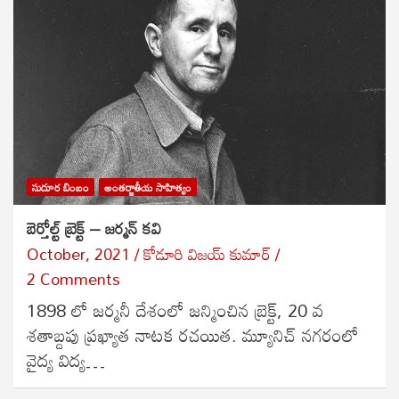
సుదూర బింబం
అంతర్జాతీయ సాహిత్యం
బెర్తోల్ట్ బ్రెక్ట్ – జర్మన్ కవి
October, 2021
కోడూరి విజయ్ కుమార్
2 Comments
1898 లో జర్మనీ దేశంలో జన్మించిన బ్రెక్ట్, 20 వ
శతాబ్దపు ప్రఖ్యాత నాటక రచయిత. మ్యూనిచ్ నగరంలో
వైద్య విద్య…