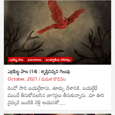
ఎర్రపిట్ట పాట
అనువాదాలు
అంతర్జాతీయ సాహిత్యం
ఎర్రపిట్ట పాట (14) : తృప్తినివ్వని గెలుపు
October, 2021
మమత కొడిదెల
రెండో సారి బయల్దేరాను, తూర్పు దేశానికి. బయల్దేరే
ముందే తీసుకోవలసిన జాగర్తలు తీసుకున్నాను. మా ఊరి
వైద్యుడి ఇంటికి వెళ్లి ఆయనతో…