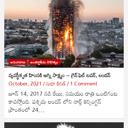
అనువాదాలు
అంతర్జాతీయ సాహిత్యం
వ్యవస్థీకృత హింసకి అగ్ని సాక్ష్యం – గ్రెన్‌ఫెల్ టవర్, లండన్
October, 2021
సుధా కిరణ్
1 Comment
జూన్ 14, 2017 నడి రేయి. సమయం రాత్రి ఒంటిగంట
కావస్తోంది. పశ్చిమ లండన్ లోని నార్త్ కెన్సింగ్టన్
ప్రాంతంలో 24…