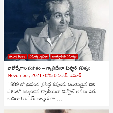
సుదూర బింబం
సాహిత్య వ్యాసాలు
అంతర్జాతీయ సాహిత్యం
భావోద్వేగాల సంగీతం – గ్యాబ్రియేలా మిస్ట్రాల్ కవిత్వం
November, 2021
కోడూరి విజయ్ కుమార్
1889 లో ప్రపంచ ప్రసిద్ధ కవులకు నిలయమైన చిలీ
దేశంలో జన్మించిన గ్యాబ్రియేలా మిస్ట్రాల్ అసలు పేరు
లుసిలా గోడోయ్ అల్కయగా.…