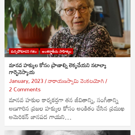
మర్చిపోకూడని గతం
అంతర్జాతీయ సాహిత్యం
మానవ హక్కుల కోసం ప్రాణాల్ని లెక్కచేయని నటాల్యా
గార్బెనెస్కాయ
January, 2023
నారాయణస్వామి వెంకటయోగి
2 Comments
మానవ హకుల కార్యకర్తగా తన జీవితాన్ని, సంగీతాన్ని
అణగారిన ప్రజల హక్కుల కోసం అంకితం చేసిన ప్రముఖ
అమెరికన్ జానపద గాయని…