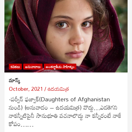
కవితలు
అనువాదాలు
అంతర్జాతీయ సాహిత్యం
మాస్క్
October, 2021
ఉదయమిత్ర
-పర్వీన్ ఫజ్వాక్(Daughters of Afghanistan
నుండి) (అనువాదం – ఉదయమిత్ర) వొద్దు…ఎడతెగని
నాకన్నీటిపైనీ సానుభూతి వచనాలొద్దు నా కన్నీరంటే నాకే
కోపం……