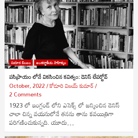
సుదూర బింబం
అంతర్జాతీయ సాహిత్యం
పసిప్రాయం లోనే వికసించిన కవిత్వం: డెనిస్ లేవర్టోవ్
October, 2022
కోడూరి విజయ్ కుమార్
2 Comments
1923 లో ఇంగ్లండ్ లోని ఎసెక్స్ లో జన్మించిన డెనిస్
చాలా చిన్న వయసులోనే తనను తాను కవయిత్రిగా
పరిగణించుకున్నది. యూదు…