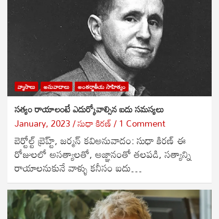
వ్యాసాలు
అనువాదాలు
అంతర్జాతీయ సాహిత్యం
సత్యం రాయాలంటే ఎదుర్కోవాల్సిన ఐదు సమస్యలు
January, 2023
సుధా కిరణ్
1 Comment
బెర్టోల్ట్ బ్రెహ్ట్, జర్మన్ కవిఅనువాదం: సుధా కిరణ్ ఈ
రోజులలో అసత్యాలతో, అజ్ఞానంతో తలపడి, సత్యాన్ని
రాయాలనుకునే వాళ్ళు కనీసం ఐదు…