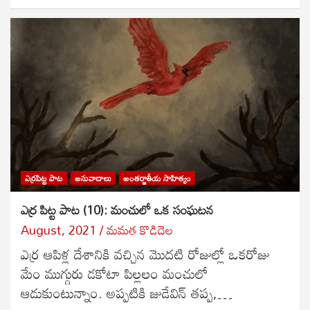
ఎర్రపిట్ట పాట
అనువాదాలు
అంతర్జాతీయ సాహిత్యం
ఎర్ర పిట్ట పాట (10): మంచులో ఒక సంఘటన
August, 2021
మమత కొడిదెల
ఎర్ర ఆపిళ్ల దేశానికి వచ్చిన మొదటి రోజుల్లో ఒకరోజు
మేం ముగ్గురు డకోటా పిల్లలం మంచులో
ఆడుకుంటున్నాం. అప్పటికి జుడేవిన్ తప్ప,…