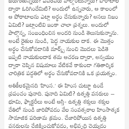
జరుగుతున్నయి? ఎవరెవరు పాల్గొంటున్నారు? పోరాటాల
ద్వారా ఓరిగిందేమిటి? అందులో ఉన్నవారు, ఆ కాలంలో
ఆ పోరాటాలను ఎట్లా అర్థం చేసుకున్నారు? అసలు నిజం
ఏమిటి? ఇట్లాంటివి ఇంకా చాలా ప్రశ్నలు. అందులో
పాల్గొన్న, సంబంధించిన అందరి నుండి తెలుసుకున్నాను.
అంటే రైతుల నుండి, పెద్ద నాయకుల దాక. ఈ మొత్తం
అర్థం చేసుకోవడానికి మార్క్స్ నుంచి మొదలు పెడితె
ఇప్పటి నాయకులదాక తమ ఆచరణ ద్వారా, అన్వయం
ద్వారా చెప్పిన విషయాలు వేటికవే కాకుండా గతితార్కిక
చారిత్రిక పద్దతిలో అర్థం చేసుకోవడానికి ఒక ప్రయత్నం.
అతికీలకమైనది ‘హింస.’ ఈ హింస చుట్టూ ఉండే
ప్రపంచం పునాది. పునాది ఏమిటి? ఉత్పత్తి వనరులు –
భూమి, ఫ్యాక్టరీలు అంటే ఆస్తి- ఉత్పత్తి శక్తులు శక్తుల
చేతిలో నుండి జారిపోవడం వేల సంవత్సరాల హింసాత్మక
సామాజిక పరిణామ క్రమం. చేజారిపోయిన ఉత్పత్తి
వనరులను చేజిక్కించుకోవడం, అభివృద్ధి చెయ్యడం