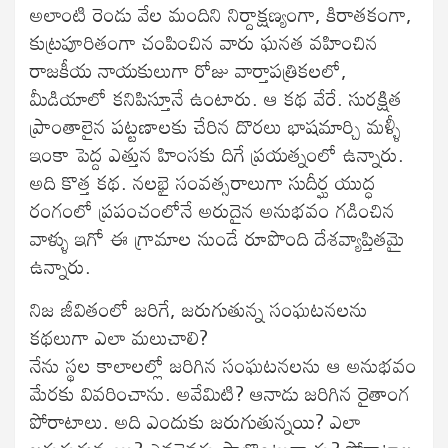
అలాంటి రెండు వేల మందిని నిర్దాక్షణ్యంగా, కిరాతకంగా,
కుట్రపూరితంగా చంపించిన వారు ఘనత వహించిన
రాజకీయ నాయకులుగా రోజు వార్తాపత్రికలలో,
మీడియాలో కనిపిస్తూనే ఉంటారు. ఆ కథ వేరే. సురక్షిత
ప్రాంతాలైన పట్టణాలకు చేరిన దొరలు భాషమార్చి మళ్ళీ
ఇంకా పెద్ద ఎత్తున హింసకు దిగే ప్రయత్నంలో ఉన్నారు.
అది కొత్త కథ. నలభై సంవత్సరాలుగా సుదీర్ఘ యుద్ధ
రంగంలో ప్రపంచంలోనే అరుదైన అనుభవం గడించిన
వాళ్ళు ఇగో ఈ గ్రామాల నుండే రూపొంది దేశవ్యాప్తితమై
ఉన్నారు.
నిజ జీవితంలో జరిగే, జరుగుతున్న సంఘటనలను
కథలుగా ఎలా మలుచాలి?
నేను స్థల కాలాలల్లో జరిగిన సంఘటనలను ఆ అనుభవం
మేరకు వివరించాను. అవేమిటి? ఆనాడు జరిగిన రైతాంగ
పోరాటాలు. అది ఎందుకు జరుగుతున్నయి? ఎలా