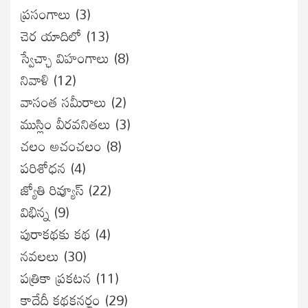
ప్రసంగాలు
(3)
చెర యాదిలో
(13)
స్వేచ్ఛా విహంగాలు
(8)
నివాళి
(12)
వాసంత సమీరాలు
(2)
ముస్లిం వీరవనితలు
(3)
చలం అచంచలం
(8)
ప‌రిశోధ‌న‌
(4)
జ్యోతి రివ్యూస్
(22)
విభిన్న
(9)
పురాకథకు కథ
(4)
నవలలు
(30)
పత్రికా ప్రకటన
(11)
కాదేదీ కథకనర్హం
(29)