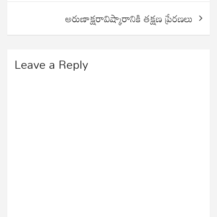
అరుణాక్షరావిష్కారానికి తక్షణ ప్రేరణలు
Leave a Reply