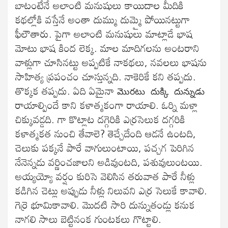
బాటంటేనే అలాంటి మనుషులు కాయిదాల మీదికి
కథల్లోకి వస్తేనే అంతా దుమ్ము దుమ్మై పోయినట్టుగా
ఫీలౌతారు. పైగా అలాంటి మనుషులు మాట్లాడే భాష
మోటు భాష కింద లెక్క. మాల మాదిగలను అంటరాని
వాళ్లుగా చూసినట్టు అప్పటికే నాకథలు, నవలలు భాషను
సాహిత్య ప్రపంచం చూస్తున్నది. నాకెరికే కని తప్పదు.
తొక్కక తప్పదు. ఏది ఏమైనా
మొరటు దుక్కి దున్నుడు
రాయాల్పిందే కాని కళాత్మకంగా రాయాలి. ఓర్ని మళ్లా
చిక్కువడ్డది. గా కొట్లాట దగ్గెరికి ఎర్రసెలుక దగ్గరికి
కళాత్మకత నుంచి తేవాలె? తెచ్చేదేంది ఆడనే ఉంటది,
చెలుకు పక్కనే పారే వాగులుంటాయి, పచ్చగ పెరిగిన
నేనెన్నడు వర్ణించజాలని అడివుంటది, పశువులుంటయి.
అయ్యయ్యో వర్షం కురిసె వెలిసిన తరువాత పారే నీళ్లు
కడిగిన చెట్లు అప్పుడు నీళ్లు నిలువని ఎర్ర సెలుకే కావాలి.
గెర్రె భూమికావాలి. మొదటి సారి దున్నుతండ్లు కనుక
నాగలి సాలు బెట్టినంక గుంటకలు గొట్టాలి.