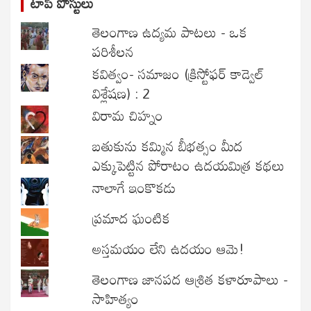
టాప్ పోస్టులు
తెలంగాణ ఉద్యమ పాటలు - ఒక
పరిశీలన
కవిత్వం- సమాజం (క్రిస్టోఫర్ కాడ్వెల్
విశ్లేషణ) : 2
విరామ చిహ్నం
బతుకును కమ్మిన బీభత్సం మీద
ఎక్కుపెట్టిన పోరాటం ఉదయమిత్ర కథలు
నాలాగే ఇంకొకడు
ప్రమాద ఘంటిక
అస్తమయం లేని ఉదయం ఆమె!
తెలంగాణ జానపద ఆశ్రిత కళారూపాలు -
సాహిత్యం