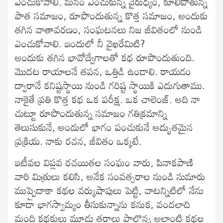
ఎంచుకోవాలి. మనం ఎంచుకున్న వైరుధ్యం, కూలిపోతున్న
పాత సమాజం, రూపొందుతున్న కొత్త సమాజం, అందుకు
తగిన వాతావరణం, సంఘటనలు నిజ జీవితంలో నుండి
ఎంచుకోవాలి. ఇందులో నీ వైఖరేమిటి?
అందుకు తగిన భావోద్వేగాలతో కథ రూపొందుతుంది.
మొదట రాయాలనే తపన, ఒత్తిడి ఉండాలి. రాయడం
ద్వారానే కనిష్టస్థాయి నుండి గరిష్ట స్థాయికి ఎదుగుతాము.
నాకైతే ప్రతి కొత్త కథ ఒక పరీక్ష. ఒక చాలెంజ్. అది నా
చుట్టూ రూపొందుతున్న సమాజం గతిక్రమాన్ని
తెలుసుకునే, అందులో భాగం పంచుకునే అద్భుతమైన
ప్రక్రియ. నాకు రచన, జీవితం ఒక్కటే.
ఇటీవల విప్లవ రచయితల సంఘం వారు, పినాకపాణి
వారి మిత్రులు కలిసి, అనేక సంవత్సరాల నుండి సుమారు
ముప్పైదాకా కథల వర్కుషాపులు పెట్టి, వాటన్నిటిలో నేను
కూడా భాగస్వామ్యం తీసుకున్నాను కనుక, వందలాది
మంది కథకులు మూడు తరాలు పాల్గొన్న అలాంటి కథల