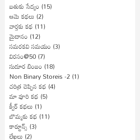
బతుకు సేద్యం
(15)
ఆమె కథలు
(2)
వార్తకు కథ
(11)
మైదానం
(12)
సమరకవి సమయం
(3)
విరసం@50
(7)
సుదూర బింబం
(18)
Non Binary Storeis -2
(1)
చరిత్ర చెప్పిన కథ
(4)
మా వూరి కథ
(5)
క్వీర్ కథలు
(1)
బొమ్మకు కథ
(11)
కార్టూన్స్
(3)
లేఖలు
(2)