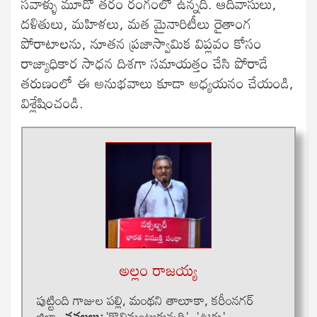
సవాళ్ళు మూడో తరం రంగంలో ఉన్నది. ఆదివాసులు,
దళితులు, మహిళలు, మత మైనారిటీలు రైతాంగ
పోరాటాలను, నూతన ప్రజాస్వామిక విప్లవం కోసం
రాజ్యాధికార సాధన దిశగా సమాయత్తం చేసి పోరాడే
తరుణంలో ఈ అనుభవాలు కూడా అధ్యయనం చేయండి,
విశ్లేషించండి.
అల్లం రాజ‌య్య‌
పుట్టింది గాజుల ప‌ల్లి, మంథ‌ని తాలూకా, క‌రీంన‌గ‌ర్
జిల్లా.
న‌వ‌ల‌లు:
'కొలిమంటుకున్నది', 'ఊరు',