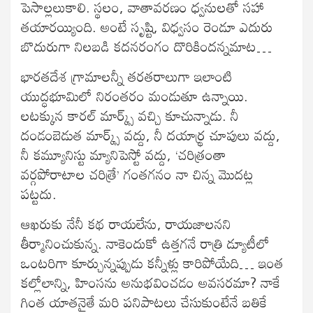
పెసాల్లలుకాలి. స్థలం, వాతావరణం ధ్వనులతో సహా
తయారయ్యింది. అంటే సృష్టి, విధ్వసం రెండూ ఎదురు
బొదురుగా నిలబడి కదనరంగం దొరికిందన్నమాట…
భారతదేశ గ్రామాలన్నీ తరతరాలుగా ఇలాంటి
యుద్ధభూమిలో నిరంతరం మండుతూ ఉన్నాయి.
లటక్కున కారల్ మార్క్స్ వచ్చి కూచున్నాడు. నీ
దండంబెడుత మార్క్స్ వద్దు, నీ దయార్థ్ర చూపులు వద్దు,
నీ కమ్యూనిస్టు మ్యానిపెస్టో వద్దు, ‘చరిత్రంతా
వర్గపోరాటాల చరిత్రే’ గంతగనం నా చిన్న మొదట్ల
పట్టదు.
ఆఖరుకు నేనీ కథ రాయలేను, రాయజాలనని
తీర్మానించుకున్న. నాకెందుకో ఉత్తగనే రాత్రి డ్యూటీలో
ఒంటరిగా కూర్చున్నప్పుడు కన్నీళ్లు కారిపోయేది… ఇంత
కల్లోలాన్ని, హింసను అనుభవించడం అవసరమా? నాకే
గింత యాతనైతే మరి పనిపాటలు చేసుకుంటేనే బతికే