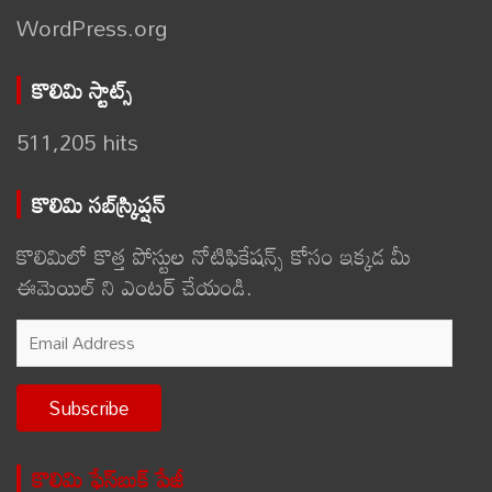
WordPress.org
కొలిమి స్టాట్స్
511,205 hits
కొలిమి సబ్‌స్క్రిప్షన్
కొలిమిలో కొత్త పోస్టుల నోటిఫికేషన్స్ కోసం ఇక్కడ మీ
ఈమెయిల్ ని ఎంటర్ చేయండి.
Email
Address
Subscribe
కొలిమి ఫేస్‌బుక్ పేజీ