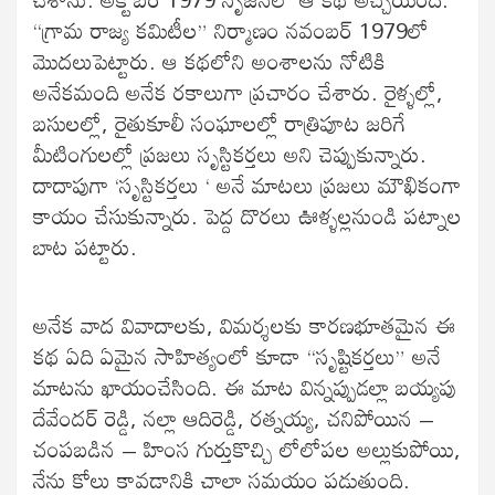
“గ్రామ రాజ్య కమిటీల” నిర్మాణం నవంబర్ 1979లో
మొదలుపెట్టారు. ఆ కథలోని అంశాలను నోటికి
అనేకమంది అనేక రకాలుగా ప్రచారం చేశారు. రైళ్ళల్లో,
బసులల్లో, రైతుకూలీ సంఘాలల్లో రాత్రిపూట జరిగే
మీటింగులల్లో ప్రజలు సృస్టికర్తలు అని చెప్పుకున్నారు.
దాదాపుగా ‘సృస్టికర్తలు ‘ అనే మాటలు ప్రజలు మౌఖికంగా
కాయం చేసుకున్నారు. పెద్ద దొరలు ఊళ్ళల్లనుండి పట్నాల
బాట పట్టారు.
అనేక వాద వివాదాలకు, విమర్శలకు కారణభూతమైన ఈ
కథ ఏది ఏమైన సాహిత్యంలో కూడా “సృష్టికర్తలు” అనే
మాటను ఖాయంచేసింది. ఈ మాట విన్నప్పుడల్లా బయ్యపు
దేవేందర్ రెడ్డి, నల్లా ఆదిరెడ్డి, రత్నయ్య, చనిపోయిన –
చంపబడిన – హింస గుర్తుకొచ్చి లోలోపల అల్లుకుపోయి,
నేను కోలు కావడానికి చాలా సమయం పడుతుంది.