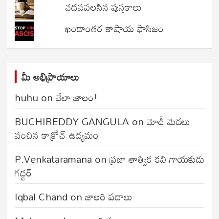
చదవవలసిన పుస్తకాలు
ఖండాంతర కాషాయ ఫాసిజం
మీ అభిప్రాయాలు
huhu
on
వేలా జాలం!
BUCHIREDDY GANGULA
on
మోడీ మెడలు
వంచిన కాక్రోచ్ ఉద్యమం
P.Venkataramana
on
ప్రజా తాత్విక కవి గాయకుడు
గద్దర్
Iqbal Chand
on
జాలరి పదాలు