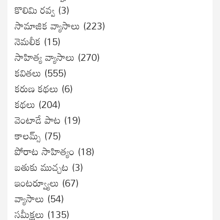
కొలిమి రవ్వ
(3)
సామాజిక వ్యాసాలు
(223)
నెమలీక
(15)
సాహిత్య వ్యాసాలు
(270)
కవితలు
(555)
కరుణ కథలు
(6)
కథలు
(204)
వెంటాడే పాట
(19)
కాలమ్స్
(75)
పోరాట సాహిత్యం
(18)
బతుకు ముచ్చట
(3)
ఇంటర్వ్యూలు
(67)
వ్యాసాలు
(54)
సమీక్షలు
(135)