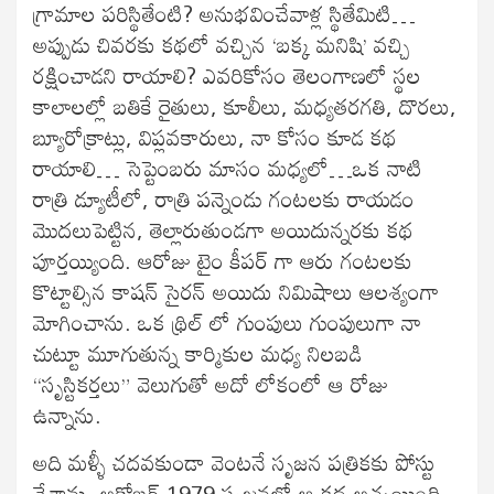
గ్రామాల పరిస్థితేంటి? అనుభవించేవాళ్ల స్థితేమిటి…
అప్పుడు చివరకు కథలో వచ్చిన ‘బక్క మనిషి’ వచ్చి
రక్షించాడని రాయాలి? ఎవరికోసం తెలంగాణలో స్థల
కాలాలల్లో బతికే రైతులు, కూలీలు, మధ్యతరగతి, దొరలు,
బ్యూరోక్రాట్లు, విప్లవకారులు, నా కోసం కూడ కథ
రాయాలి… సెప్టెంబరు మాసం మధ్యలో…ఒక నాటి
రాత్రి డ్యూటీలో, రాత్రి పన్నెండు గంటలకు రాయడం
మొదలుపెట్టిన, తెల్లారుతుండగా అయిదున్నరకు కథ
పూర్తయ్యింది. ఆరోజు టైం కీపర్ గా ఆరు గంటలకు
కొట్టాల్సిన కాషన్ సైరన్ అయిదు నిమిషాలు ఆలశ్యంగా
మోగించాను. ఒక థ్రిల్ లో గుంపులు గుంపులుగా నా
చుట్టూ మూగుతున్న కార్మికుల మధ్య నిలబడి
“సృస్టికర్తలు” వెలుగుతో అదో లోకంలో ఆ రోజు
ఉన్నాను.
అది మళ్ళీ చదవకుండా వెంటనే సృజన పత్రికకు పోస్టు
చేశాను. అక్టోబర్ 1979 సృజనలో ఆ కథ అచ్చయింది.