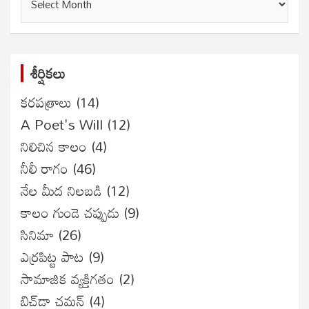
సంచికలు
శీర్షికలు
కరపత్రాలు
(14)
A Poet's Will
(12)
నిలిచిన కాలం
(4)
నీలీ రాగం
(46)
నేల మీద నిలబడి
(12)
కాలం గుండె చప్పుడు
(9)
సినిమా
(26)
ఎర్రపిట్ట పాట
(9)
సామాజిక వ్యక్తిగతం
(2)
బిచ్‌డా చమన్
(4)