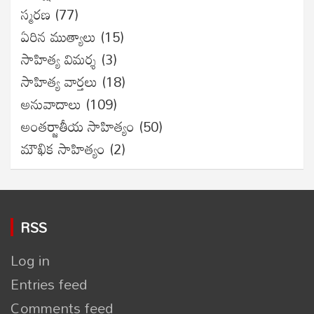
స్మరణ
(77)
ఏరిన ముత్యాలు
(15)
సాహిత్య విమర్శ
(3)
సాహిత్య వార్తలు
(18)
అనువాదాలు
(109)
అంతర్జాతీయ సాహిత్యం
(50)
మౌఖిక సాహిత్యం
(2)
RSS
Log in
Entries feed
Comments feed