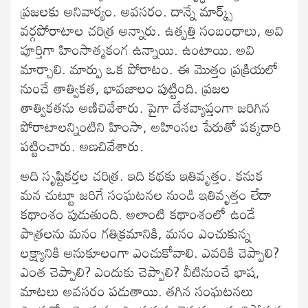
ప్రజలకు అనివార్యం. అవసరం. దాన్నే మార్క్స్
వర్గపోరాటాల చరిత్ర అన్నారు. ఉత్పత్తి సంబంధాలు, అవి
పూర్తిగా హింసాత్మకంగ ఉన్నాయి. ఉంటాయి. అవి
మార్చాలి. మార్పు ఒక పోరాటం. ఈ మొత్తం ప్రక్రియలో
నుంచే తాత్వికత, భావజాలం పుట్టింది. ప్రజల
తాత్వికతను అణిచివేశారు. పైగా దేశవ్యాప్తంగా జరిగిన
పోరాటాలన్నింటిని హింసా, అహింసల పేరుతో పక్కదారి
పట్టించారు. అణచివేశారు.
అది సృష్టికర్తల చరిత్ర. ఇది కథకు ఇతివృత్తం. కనుక
మన చుట్టూ జరిగే సంఘటనల నుండి ఇతివృత్తం లేదా
కథాంశం పుడుతుంది. అలాంటి కథాంశంలో ఉండే
పాత్రలను మనం గతిక్రమానికి, మనం ఎంచుకున్న
లక్ష్యానికి అనుకూలంగా ఎంచుకోవాలి. ఎవరికి చెప్పాలి?
ఎంత చెప్పాలి? ఎందుకు చెప్పాలి? వీటినుంచే భాష,
మాటలు అవసరం పడుతాయి. తగిన సంఘటనలు