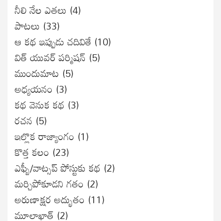
నీలి నేల ఎతలు
(4)
పాటలు
(33)
ఆ కథ ఇప్పుడు చదివితే
(10)
విత్ యువర్ పర్మిషన్
(5)
ముందుమాట
(5)
అధ్యయనం
(3)
కథ వెనుక కథ
(3)
రచన
(5)
ఇల్లొక రాజ్యాంగం
(1)
కొత్త కలం
(23)
ఎఫ్బీ/వాట్సప్ పోస్టుకు కథ
(2)
మర్చిపోకూడని గతం
(2)
అరుణాక్షర అద్భుతం
(11)
మూలాఖాత్
(2)