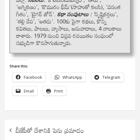
'అగ్నికణం', 'కొమురం భీమ్'(సాహుతో కలసి), 'వసంత
గీతం', 'టైగర్ జోన్'.
కథా సంపుటాలు
: '
సృష్టికర్తలు',
'తల్లి చేప', 'అతడు'. 100కు పైగా క‌థ‌లు, కొన్ని
క‌విత‌లు, పాట‌లు, వ్యాసాలు, అనువాదాలు, 4 నాట‌కాలు
రాశారు. 1979 నుంచి విప్ల‌వ ర‌చ‌యిత‌ల సంఘంలో
స‌భ్యుడిగా కొన‌సాగుతున్నారు.
Share this:
Facebook
WhatsApp
Telegram
Email
Print
Post
బీజేపీతో దేశానికి పెను ప్ర‌మాదం
navigation