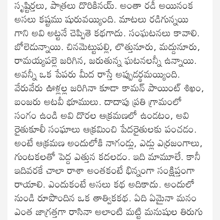
సృష్టిర్తలు, పాత్రలు దొరికినయ్. అంతా రడీ అయినంక
అసలు కష్టము షురువయ్యింది. మాటలు రడిగున్నయి
గాని అవి అట్టనే చెప్పితె కథగాదు. సంఘటనలు కావాలి.
బోలెడున్నాయి. చినమెట్టుపల్లి, లొత్తునూరు, మద్దునూరు,
రామయ్యపల్లె జరిగిన, జరుతున్న ఘటనలన్నీ ఉన్నాయి.
అవన్నీ ఒక పేపరు మీద రాస్తే అప్పుడర్థమయ్యింది.
వేరువేరు ఊళ్లల్ల జరిగినా కూడా కామన్ పాయింట్ శిఖం,
బంజరు అటవీ భూములు. దాదాపు ప్రతి గ్రామంలో
సంగం ఉండి అవి దొరల ఆక్రమణలో ఉండటం, అవి
రైతుకూలీ సంఘాలు ఆక్రమించి పేదరైతులకు పంచడం.
అంటే ఆక్రమణ అందులోకి నాగండ్లు, ఎడ్లు ఎర్రజంగాలు,
గుంటకలతో పెద్ద ఎత్తున కదలడం. ఇది మామూలే. కానీ
ఇదివరకే చాలా రాశా అంతకంటే భిన్నంగా సంక్షిప్తంగా
రాయాలి. ఎందుకంటే అసలు కథ అదికాదు. అందులో
నుండి రూపొందిన ఒక తాత్వికకథ. ఏది ఏమైనా మనం
ఎంత జాగ్రత్తగా రాసినా అలాంటి మట్టి మనుషుల తిరుగు