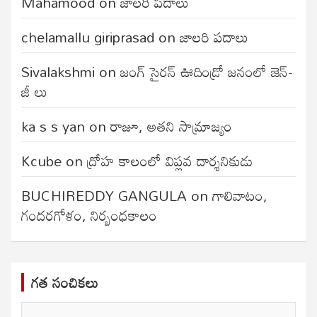
Mahamood
on
జాలరి పదాలు
chelamallu giriprasad
on
జాలరి పదాలు
Sivalakshmi
on
జంగ్‌ సైరన్‌ ఊదిండ్రో జనంలో జెన్-
జీ లు
ka s s yan
on
రాజూ, అతని సామ్రాజ్యం
Kcube
on
ద్రోహ కాలంలో విప్లవ దార్శనికుడు
BUCHIREDDY GANGULA
on
గాలివాటం,
గందరగోళం, నిర్బంధకాలం
గత సంచికలు
గత