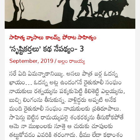
సాహిత్య వ్యాసాలు
కాలమ్స్
పోరాట సాహిత్యం
‘సృష్టికర్తలు’ కథ నేపథ్యం- 3
September, 2019
అల్లం రాజ‌య్య‌
సరే ఏది ఏమన్నాకానియ్యి. అసలు పాత్ర బర్ల ఓదన్న
ఖాయం… ఓదన్న అట్ల ఉండంగనే రైతుకూలీ సంఘం
నాయకులు రత్నయ్యను పక్కకుపెట్టి కిలిశెట్టి ఎల్లయ్యను,
బుచ్చి లింగంను తీసుకున్న. వాళ్లిద్దరు అప్పటి అనేక
మంది రైతుకూలీ సంఘం నాయకులకు ప్రతిరూపాలు.
సాపెన్లు బెట్టిన రామయ్యపల్లె శంకరక్కను తీసుకోకపోతే
ఆమె నా ముఖంలకు సూత్తె ఆ చురుకు చూపులకు
తట్టుకోవడం ఎవరికి తరంగాదు. థీము లేదా కథాంశం