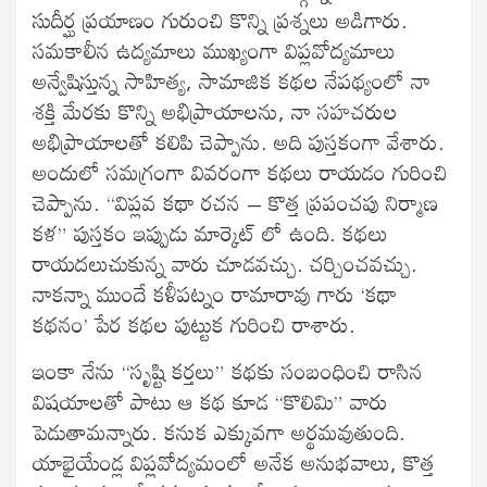
సుదీర్ఘ ప్రయాణం గురుంచి కొన్ని ప్రశ్నలు అడిగారు.
సమకాలీన ఉద్యమాలు ముఖ్యంగా విప్లవోద్యమాలు
అన్వేషిస్తున్న సాహిత్య, సామాజిక కథల నేపథ్యంలో నా
శక్తి మేరకు కొన్ని అభిప్రాయాలను, నా సహచరుల
అభిప్రాయాలతో కలిపి చెప్పాను. అది పుస్తకంగా వేశారు.
అందులో సమగ్రంగా వివరంగా కథలు రాయడం గురించి
చెప్పాను. “విప్లవ కథా రచన – కొత్త ప్రపంచపు నిర్మాణ
కళ” పుస్తకం ఇప్పుడు మార్కెట్ లో ఉంది. కథలు
రాయదలుచుకున్న వారు చూడవచ్చు. చర్చించవచ్చు.
నాకన్నా ముందే కళీపట్నం రామారావు గారు ‘కథా
కథనం’ పేర కథల పుట్టుక గురించి రాశారు.
ఇంకా నేను “సృష్టి కర్తలు” కథకు సంబంధించి రాసిన
విషయాలతో పాటు ఆ కథ కూడ “కొలిమి” వారు
పెడుతామన్నారు. కనుక ఎక్కువగా అర్థమవుతుంది.
యాభైయేండ్ల విప్లవోద్యమంలో అనేక అనుభవాలు, కొత్త