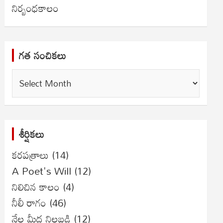
నిర్బంధకాలం
గత సంచికలు
గత
సంచికలు
శీర్షికలు
కరపత్రాలు
(14)
A Poet's Will
(12)
నిలిచిన కాలం
(4)
నీలీ రాగం
(46)
నేల మీద నిలబడి
(12)