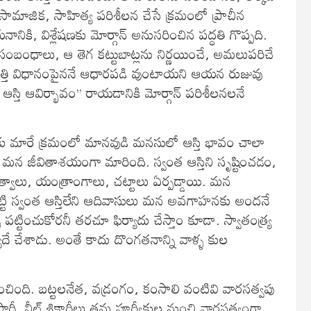
ా సామాజిక, సాహిత్య పరిశీలన చేసే క్రమంలో ప్రాచీన
, విశ్లేషణకు మోర్గాన్‌ అనుసరించిన పద్ధతి గొప్పది.
ష సంబంధాలు, ఆ తెగ కట్టుబాట్లను నిర్ణయించే, అమలుపరిచే
త్తి విధానంపైననే ఆధారపడి వుంటాయని ఆయన రుజువు
స్తి ఆవిర్భావం’’ రాయడానికి మోర్గాన్‌ పరిశీలనలనే
మారే క్రమంలో మానవుడి మనసులో ఆస్తి భావం చాలా
ు మన జీవితాశయంగా మారింది. స్వంత ఆస్తిని సృష్టించడం,
త్వాలు, యంత్రాంగాలు, చట్టాలు ఏర్పడ్డాయి. మన
్టి స్వంత ఆస్తిలేని ఆదివాసులు మన అవగాహనకు అందనే
్టించుకోరనీ తరచూ ఫిర్యాదు చేస్తాం కూడా. స్వాతంత్య్ర
ఫిర్యాదే చేశాడు. అంతే కాదు దొంగతనాన్ని వాళ్ళ కుల
ేశించింది. బట్టలనేత, వడ్రంగం, కంసాలి వంటివి వారసత్వపు
ధీ, నీల్‌ శికారీలు తమ పూర్వీకుల నుంచి వారసత్వంగా