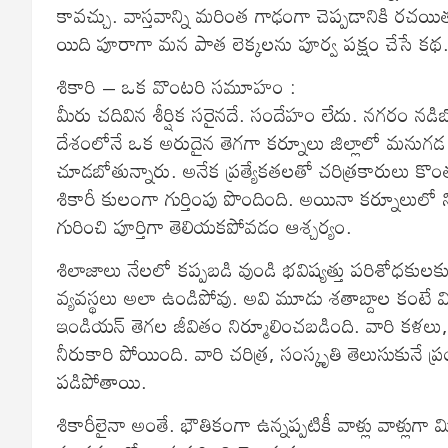
కావచ్చు. వాస్తవాన్ని మరింత గాఢంగా చెప్పడానికి రచ
యిది పూరాగా మన పాత లెక్కలను పూర్వ పక్షం చేసే కథ
శికారి – ఒక వొంటరి సమూహం :
మీరు చదివిన శీర్షిక సరైనదే. సందేహం లేదు. నగరం
దేశంలోనే ఒక అరుదైన తెగగా కర్నూలు జిల్లాలో మనుగడ సా
చూడబోతున్నారు. అనేక ప్రత్యేకతలతో చరిత్రకారులు కొ
శికారీ కులంగా గుర్తింపు పొందింది. అయినా కర్నూలులో
గురించి పూర్తిగా తెలియకపోవడం ఆశ్చర్యం.
శిలాజాలు నేలలో కప్పబడి వుండి భవిష్యత్తు పరిశోధకు
వ్యవస్థలు అలా ఉండిపోవు. అవి మూడు శతాబ్దాల కంటే మి
ఇండియన్‌ తెగల జీవితం నిర్మూలించబడింది. వారి కళలు
నీరుకారి పోయింది. వారి చరిత్ర, సంస్కృతి తెలుసుకున
పడిపోతాయి.
శికారీలైనా అంతే. భౌతికంగా ఉన్నప్పటికీ వాళ్లు వాళ్