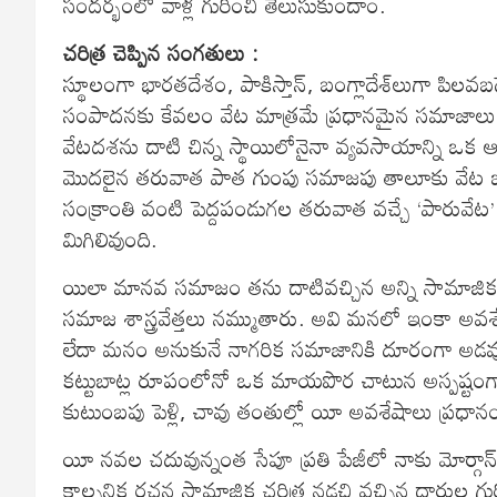
సందర్భంలో వాళ్ల గురించి తెలుసుకుందాం.
చరిత్ర చెప్పిన సంగతులు :
స్థూలంగా భారతదేశం, పాకిస్తాన్‌, బంగ్లాదేశ్‌లుగా 
సంపాదనకు కేవలం వేట మాత్రమే ప్రధానమైన సమాజాలు వు
వేటదశను దాటి చిన్న స్థాయిలోనైనా వ్యవసాయాన్ని ఒక 
మొదలైన తరువాత పాత గుంపు సమాజపు తాలూకు వేట ఒక 
సంక్రాంతి వంటి పెద్దపండుగల తరువాత వచ్చే ‘పారు
మిగిలివుంది.
యిలా మానవ సమాజం తను దాటివచ్చిన అన్ని సామాజి
సమాజ శాస్త్రవేత్తలు నమ్ముతారు. అవి మనలో ఇంకా అవ
లేదా మనం అనుకునే నాగరిక సమాజానికి దూరంగా అడవుల్
కట్టుబాట్ల రూపంలోనో ఒక మాయపొర చాటున అస్పష్టంగ
కుటుంబపు పెళ్లి, చావు తంతుల్లో యీ అవశేషాలు ప్రధానంగ
యీ నవల చదువున్నంత సేపూ ప్రతి పేజీలో నాకు మోర్గాన్
కాల్పనిక రచన సామాజిక చరిత్ర నడచి వచ్చిన దారుల గురి