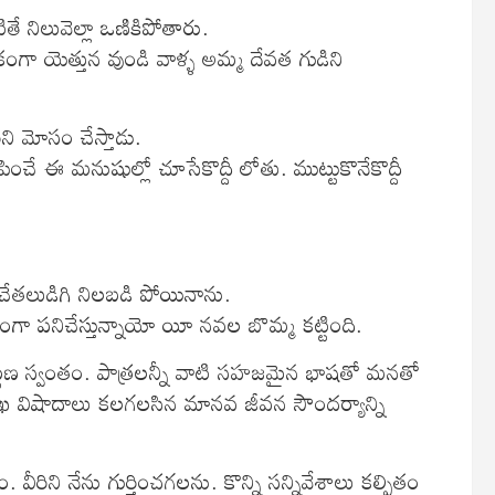
ే నిలువెల్లా ఒణికిపోతారు.
గా యెత్తున వుండి వాళ్ళ అమ్మ దేవత గుడిని
ీని మోసం చేస్తాడు.
చే ఈ మనుషుల్లో చూసేకొద్దీ లోతు. ముట్టుకొనేకొద్దీ
చేతలుడిగి నిలబడి పోయినాను.
ా పనిచేస్తున్నాయో యీ నవల బొమ్మ కట్టింది.
్టణ స్వంతం. పాత్రలన్నీ వాటి సహజమైన భాషతో మనతో
దు:ఖ విషాదాలు కలగలసిన మానవ జీవన సౌందర్యాన్ని
వీరిని నేను గుర్తించగలను. కొన్ని సన్నివేశాలు కల్పితం