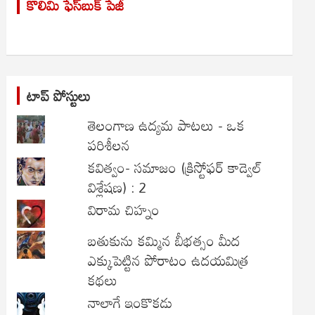
కొలిమి ఫేస్‌బుక్ పేజీ
c
h
టాప్ పోస్టులు
తెలంగాణ ఉద్యమ పాటలు - ఒక
పరిశీలన
కవిత్వం- సమాజం (క్రిస్టోఫర్ కాడ్వెల్
విశ్లేషణ) : 2
విరామ చిహ్నం
బతుకును కమ్మిన బీభత్సం మీద
ఎక్కుపెట్టిన పోరాటం ఉదయమిత్ర
కథలు
నాలాగే ఇంకొకడు