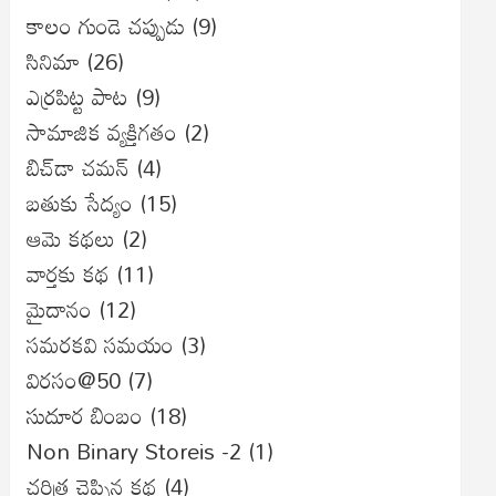
కాలం గుండె చప్పుడు
(9)
సినిమా
(26)
ఎర్రపిట్ట పాట
(9)
సామాజిక వ్యక్తిగతం
(2)
బిచ్‌డా చమన్
(4)
బతుకు సేద్యం
(15)
ఆమె కథలు
(2)
వార్తకు కథ
(11)
మైదానం
(12)
సమరకవి సమయం
(3)
విరసం@50
(7)
సుదూర బింబం
(18)
Non Binary Storeis -2
(1)
చరిత్ర చెప్పిన కథ
(4)