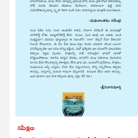
సమీక్షలు