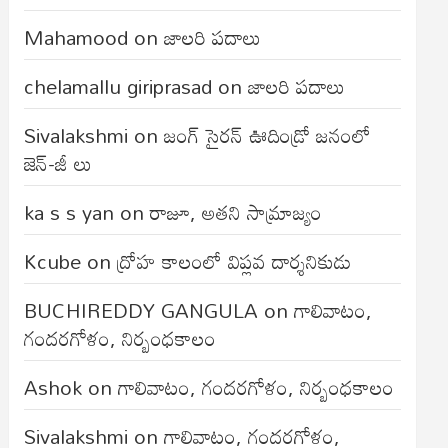
Mahamood
on
జాలరి పదాలు
chelamallu giriprasad
on
జాలరి పదాలు
Sivalakshmi
on
జంగ్‌ సైరన్‌ ఊదిండ్రో జనంలో
జెన్-జీ లు
ka s s yan
on
రాజూ, అతని సామ్రాజ్యం
Kcube
on
ద్రోహ కాలంలో విప్లవ దార్శనికుడు
BUCHIREDDY GANGULA
on
గాలివాటం,
గందరగోళం, నిర్బంధకాలం
Ashok
on
గాలివాటం, గందరగోళం, నిర్బంధకాలం
Sivalakshmi
on
గాలివాటం, గందరగోళం,