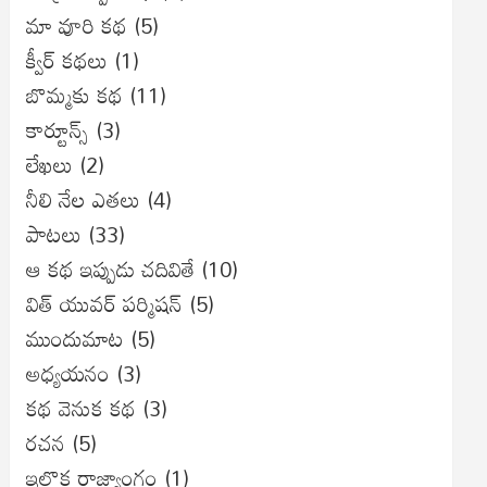
మా వూరి కథ
(5)
క్వీర్ కథలు
(1)
బొమ్మకు కథ
(11)
కార్టూన్స్
(3)
లేఖలు
(2)
నీలి నేల ఎతలు
(4)
పాటలు
(33)
ఆ కథ ఇప్పుడు చదివితే
(10)
విత్ యువర్ పర్మిషన్
(5)
ముందుమాట
(5)
అధ్యయనం
(3)
కథ వెనుక కథ
(3)
రచన
(5)
ఇల్లొక రాజ్యాంగం
(1)