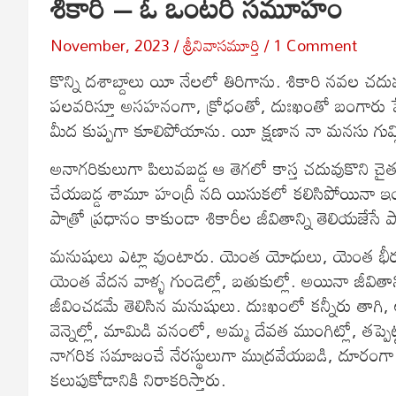
శికారి – ఓ ఒంటరి సమూహం
November, 2023
శ్రీనివాసమూర్తి
1 Comment
కొన్ని దశాబ్దాలు యీ నేలలో తిరిగాను. శికారి నవల చదువ
పలవరిస్తూ అసహనంగా, క్రోధంతో, దుఃఖంతో బంగారు పేటం
మీద కుప్పగా కూలిపోయాను. యీ క్షణాన నా మనసు గుమ్లి 
అనాగరికులుగా పిలువబడ్డ ఆ తెగలో కాస్త చదువుకొని చైత
చేయబడ్డ శామూ హంద్రీ నది యిసుకలో కలిసిపోయినా ఇంక
పాత్రో ప్రధానం కాకుండా శికారీల జీవితాన్ని తెలియజేసే
మనుషులు ఎట్లా వుంటారు. యెంత యోధులు, యెంత భీర
యెంత వేదన వాళ్ళ గుండెల్లో, బతుకుల్లో. అయినా జీవితాన్న
జీవించడమే తెలిసిన మనుషులు. దుఃఖంలో కన్నీరు తాగి,
వెన్నెల్లో, మామిడి వనంలో, అమ్మ దేవత ముంగిట్లో, త
నాగరిక సమాజంచే నేరస్థులుగా ముద్రవేయబడి, దూరంగ
కలుపుకోడానికి నిరాకరిస్తారు.