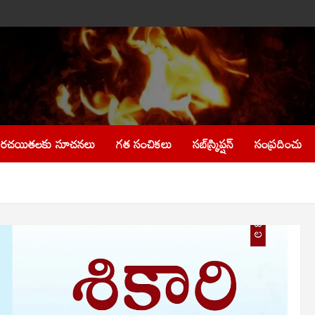
రచయితలకు సూచనలు
గత సంచికలు
సబ్‌స్క్రిప్షన్
సంప్రదించు