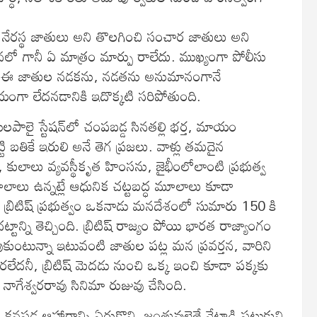
నేరస్థ జాతులు అని తొలగించి సంచార జాతులు అని
ో గానీ ఏ మాత్రం మార్పు రాలేదు. ముఖ్యంగా పోలీసు
ఇప్పటికీ ఈ జాతుల నడకను, నడతను అనుమానంగానే
యంగా లేదనడానికి ఇదొక్కటి సరిపోతుంది.
ాలై స్టేషన్‌లో చంపబడ్డ సినతల్లి భర్త, మాయం
ికే ఇరులి అనే తెగ ప్రజలు. వాళ్లు తమదైన
ు, కులాలు వ్యవస్థీకృత హింసను, జైభీంలోలాంటి ప్రభుత్వ
లాలు ఉన్నట్లే ఆధునిక చట్టబద్ధ మూలాలు కూడా
 బ్రిటిష్‌ ప్రభుత్వం ఒకనాడు మనదేశంలో సుమారు 150 కి
ాన్ని తెచ్చింది. బ్రిటిష్‌ రాజ్యం పోయి భారత రాజ్యాంగం
ుంటున్నా ఇటువంటి జాతుల పట్ల మన ప్రవర్తన, వారిని
నీ, బ్రిటిష్‌ మెదడు నుంచి ఒక్క ఇంచి కూడా పక్కకు
ాగేశ్వరరావు సినిమా రుజువు చేసింది.
్డ ఆహారాన్ని ఏరుకొని, జంతువులైతే వేటాడి పట్టుకుని