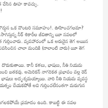
యిత చేసిన ఊహ కావచ్చు.
.!
 నడిబొడ్డున ఒక వొంటరి సమూహం!. ఊహించగలమా?
గిస్తున్న నీర్‌ శికారీల జీవితాన్ని యీ నవలలో
ంత గుర్తించారు. వ్యవహారంలో ఒక అరుదైన తెగ అయిన
 నివసించిన చాలా మందికి (నాలాంటి వారు) యీ తెగ
లకు దొరుకుతాయి. కానీ కళలు, భాషలు, నీతి నియమ
ంచి బతకవు. అమెరికన్‌ నాగరికత ప్రభావం వల్ల రెడ్‌
, భాషలు అదృశ్యమయ్యాయి. వారి నీతి నియమ వ్యవస్థ
ే ప్రయత్నం చేయకపోతే అవి గుర్తించలేనంతగా మరుగున
లుగా మిగలకపోయే ప్రమాదం ఉంది. కాబట్టి ఈ నవల