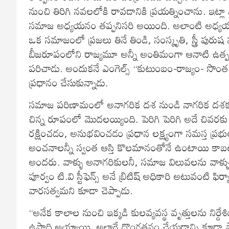
నుంచి తిరిగి నవలలోకి రావడానికి ప్రయత్నించాను. ఇట్ల
సమాజ అధ్యయనం తప్పనిసరి అయింది. అలాంటి అధ్యయనానికి
ఒక సమాజంలో ప్రజలు తినే తిండి, సంస్కృతి, స్త్రీ పురు
బీజరూపంలోని రాజ్యమూ అన్నీ అంతిమంగా ఆనాటి ఉత్ప
పరిచాడు. అందుకనే ఎంగెల్స్‌ ‘‘కుటుంబం-రాజ్యం- సొంత ఆ
ప్రధానం చేసుకున్నాడు.
సమాజ పరిణామంలో అనాగరిక దశ నుండి నాగరిక దశకు 
చిన్న రూపంలో మొదలయ్యింది. పెరిగి పెరిగి అదే చివరక
రక్షించడం, అనుభవించడం ప్రధాన లక్ష్యంగా సమస్త ప్రభు
అంచనాలన్నీ స్వంత ఆస్తి కొలమానంతోనే ఉంటాయి కాబట
అందరు. వాళ్ళు అనాగరికులనీ, సమాజ విలువలను వాళ్ళు పట
పూర్వం టి.వి స్టీఫెన్స్‌ అనే బ్రిటిష్‌ అధికారి అటువంటి 
వారసత్వమని కూడా చెప్పాడు.
‘‘అనేక కాలాల నుంచి ఇక్కడి కులవ్యవస్థ వృత్తులను నిర్ద
ఉపాధి అయ్యాయి. అలాగే దొంగతనం చేయడాన్ని కూడా పార్