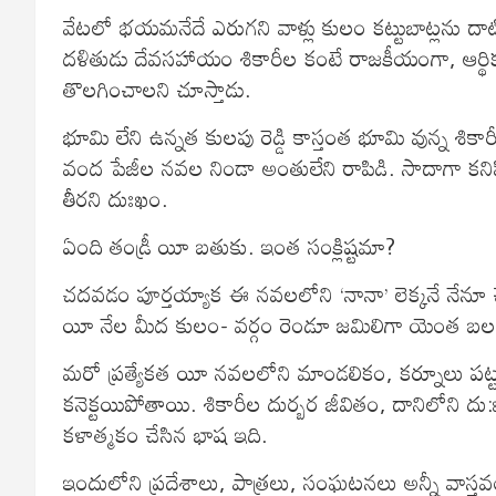
వేటలో భయమనేదే ఎరుగని వాళ్లు కులం కట్టుబాట్లను దాటిత
దళితుడు దేవసహాయం శికారీల కంటే రాజకీయంగా, ఆర్థికం
తొలగించాలని చూస్తాడు.
భూమి లేని ఉన్నత కులపు రెడ్డి కాస్తంత భూమి వున్న శికార
వంద పేజీల నవల నిండా అంతులేని రాపిడి. సాదాగా కనిపిం
తీరని దుఃఖం.
ఏంది తండ్రీ యీ బతుకు. ఇంత సంక్లిష్టమా?
చదవడం పూర్తయ్యాక ఈ నవలలోని ‘నానా’ లెక్కనే నేనూ 
యీ నేల మీద కులం- వర్గం రెండూ జమిలిగా యెంత బలంగ
మరో ప్రత్యేకత యీ నవలలోని మాండలికం, కర్నూలు పట
కనెక్టయిపోతాయి. శికారీల దుర్బర జీవితం, దానిలోని 
కళాత్మకం చేసిన భాష ఇది.
ఇందులోని ప్రదేశాలు, పాత్రలు, సంఘటనలు అన్నీ వాస్తవం. 