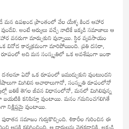
పిలవబడే మన ఉపఖండ ప్రాంతంలో వేల యేళ్ళ కింద ఆహార
ండేవి. అంటే ఆర్యులు వచ్చే నాటికే ఇక్కడి సమాజాలు ఆ
ఆహార వనరుగా మార్చుకుని వున్నాయి. స్థిర వ్యవసాయం
వినోద కార్యక్రమంగా మారిపోయింది. ప్రతి దసరా,
వేట’ రూపంలో అది మన సంస్కృతిలో ఒక అవశేషంగా ఇంకా
క దశలనూ ఏదో ఒక రూపంలో ఇముడ్చుకుని వుంటుందని
శేషాలుగా మిగిలిన ఆచారాలుగానో, సంస్కృతి రూపంలోనో
లో బతికే తెగల జీవన విధానంలోనో, మనలో మిగిలివున్న
ా బయటికి కనిపిస్తూ వుంటాయి. మనం గమనించగలిగితే
ా నిక్షిప్తమై వుంటాయి.
‌ పురాతన సమాజం గుర్తుకొచ్చింది. శికారీల గురించిన ఈ
ంచి ఆసక్తి కలిగించింది. ఆ దారులను వెతకడానికి, అక్కడి