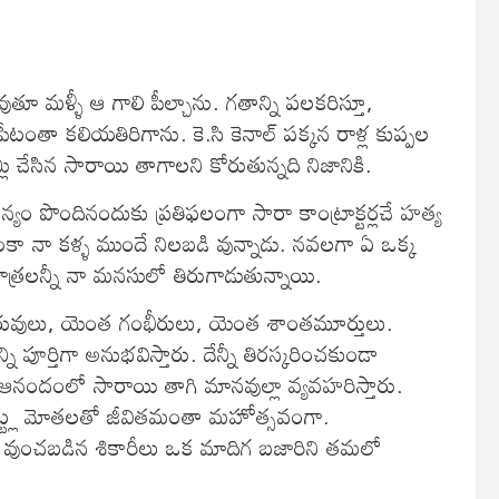
ుతూ మళ్ళీ ఆ గాలి పీల్చాను. గతాన్ని పలకరిస్తూ,
తా కలియతిరిగాను. కె.సి కెనాల్‌ పక్కన రాళ్ల కుప్పల
చేసిన సారాయి తాగాలని కోరుతున్నది నిజానికి.
న్యం పొందినందుకు ప్రతిఫలంగా సారా కాంట్రాక్టర్లచే హత్య
ా నా కళ్ళ ముందే నిలబడి వున్నాడు. నవలగా ఏ ఒక్క
 పాత్రలన్నీ నా మనసులో తిరుగాడుతున్నాయి.
ువులు, యెంత గంభీరులు, యెంత శాంతమూర్తులు.
ి పూర్తిగా అనుభవిస్తారు. దేన్నీ తిరస్కరించకుండా
 ఆనందంలో సారాయి తాగి మానవుల్లా వ్యవహరిస్తారు.
ప్పెట్ట్ల మోతలతో జీవితమంతా మహోత్సవంగా.
ా వుంచబడిన శికారీలు ఒక మాదిగ బజారిని తమలో