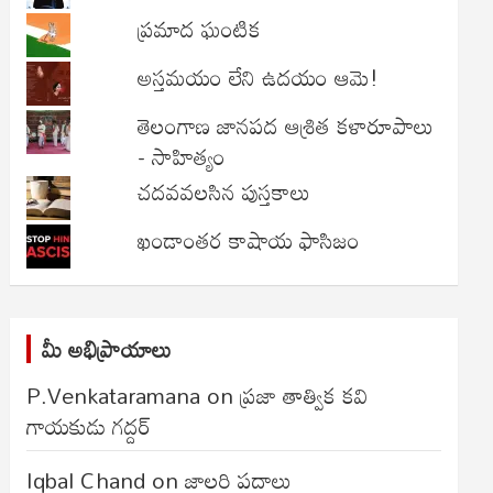
ప్రమాద ఘంటిక
అస్తమయం లేని ఉదయం ఆమె!
తెలంగాణ జానపద ఆశ్రిత కళారూపాలు
- సాహిత్యం
చదవవలసిన పుస్తకాలు
ఖండాంతర కాషాయ ఫాసిజం
మీ అభిప్రాయాలు
P.Venkataramana
on
ప్రజా తాత్విక కవి
గాయకుడు గద్దర్
Iqbal Chand
on
జాలరి పదాలు