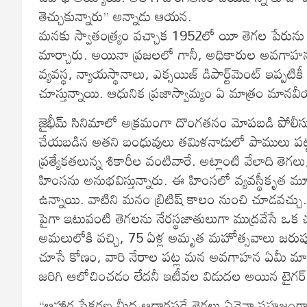
తెచ్చుకున్నారు’’ అన్నాడు ఆయన.
మనకు స్వాతంత్య్రం వచ్చాక 1952లో యీ తెగల పేరును 
మార్చారు. అయినా ప్రజలలో గానీ, అధికారుల అవగాహనల
వ్యవస్థ, న్యాయస్థానాలు, ఎక్సయిజ్‌ డిపార్ట్‌మెంట్‌ 
చూస్తున్నాయి. ఆధునిక ప్రజాస్వామ్యం ఏ మాత్రం మానవీ
జైభీమ్‌ సినిమాలో అక్రమంగా దొంగతనం మోపబడి పోలీసులప
చేయబడిన అతని బంధువులు తమిళనాడులో పాములు పట్టి బత
ప్రత్యేకతలున్న శికారీల వంటివారే. అట్లాంటి వేలాది తెగల
హింసను అనుభవిస్తున్నారు. ఈ హింసలో వ్యవస్థీకృత మూ
ఉన్నాయి. వాటిని మనం బ్రిటిష్‌ కాలం నుంచి చూడవచ్చు.
పైగా ఇటువంటి తెగలను నేరస్థజాతులుగా ముద్రవేసే ఒక చట్ట
అమలులోకి వచ్చి, 75 ఏళ్ల అమృత మహోత్సవాలు జరుపుక
చూసే కోణం, వారి నేరాల పట్ల మన అవగాహన ఏమీ మారలేద
జరిగి ఆలోచించడం లేదనీ ఇటీవల విడుదల అయిన టైగర్‌ న
‘‘ఆహార సేకరణ మీద ఆధారపడే తెగలు ఏవైనా సహజంగా కనపడ