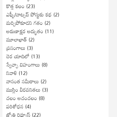
కొత్త కలం
(23)
ఎఫ్బీ/వాట్సప్ పోస్టుకు కథ
(2)
మర్చిపోకూడని గతం
(2)
అరుణాక్షర అద్భుతం
(11)
మూలాఖాత్
(2)
ప్రసంగాలు
(3)
చెర యాదిలో
(13)
స్వేచ్ఛా విహంగాలు
(8)
నివాళి
(12)
వాసంత సమీరాలు
(2)
ముస్లిం వీరవనితలు
(3)
చలం అచంచలం
(8)
ప‌రిశోధ‌న‌
(4)
జ్యోతి రివ్యూస్
(22)