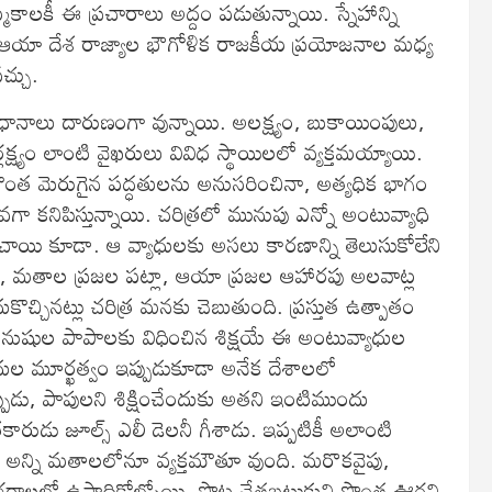
లకీ ఈ ప్రచారాలు అద్దం పడుతున్నాయి. స్నేహాన్ని
వు. ఆయా దేశ రాజ్యాల భౌగోళిక రాజకీయ ప్రయోజనాల మధ్య
చ్చు.
 విధానాలు దారుణంగా వున్నాయి. అలక్ష్యం, బుకాయింపులు,
్ష్యం లాంటి వైఖరులు వివిధ స్థాయిలలో వ్యక్తమయ్యాయి.
, కొంత మెరుగైన పద్ధతులను అనుసరించినా, అత్యధిక భాగం
గా కనిపిస్తున్నాయి. చరిత్రలో మునుపు ఎన్నో అంటువ్యాధి
టించాయి కూడా. ఆ వ్యాధులకు అసలు కారణాన్ని తెలుసుకోలేని
లు, మతాల ప్రజల పట్లా, ఆయా ప్రజల ఆహారపు అలవాట్ల
కొచ్చినట్లు చరిత్ర మనకు చెబుతుంది. ప్రస్తుత ఉత్పాతం
నుషుల పాపాలకు విధించిన శిక్షయే ఈ అంటువ్యాధుల
ాదుల మూర్ఖత్వం ఇప్పుడుకూడా అనేక దేశాలలో
నప్పుడు, పాపులని శిక్షించేందుకు అతని ఇంటిముందు
రకారుడు జూల్స్ ఎలీ డెలనీ గీశాడు. ఇప్పటికీ అలాంటి
డు అన్ని మతాలలోనూ వ్యక్తమౌతూ వుంది. మరొకవైపు,
రాలలో ఉపాధికోల్పోయి, పొట్ట చేతబట్టుకుని సొంత ఊర్లని