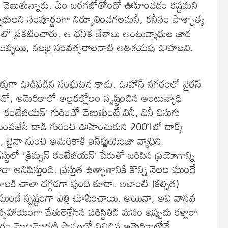
ీ చెబుతున్నారు. ఏం జరగబోతోందో ఊహించడం కష్టమని
ువ్యాధులని సంపూర్ణంగా నిర్మూలించగలమనీ, కనీసం పాశ్చాత్య
ో ప్రకటించారు. ఆ ధనిక దేశాలు అంటువ్యాధుల జాడ
ముప్ఫయి, నలభై సంవత్సరాలనాటి అతిశయపు ఊహలవి.
్తుగా ఊడిపడిన సంఘటన కాదు. ఊహాన్ నగరంలో వైరస్
ంచో, అమెరికాలో అల్లకల్లోలం సృష్టించిన అంటువ్యాధి
కంటేజియన్’ గురించో చెబుతుంటే వినీ, వినీ విసుగు
ాపింపజేసే దాడి గురించి ఊహించుకుని 2001లో డార్క్
 చైనా నుంచి అమెరికాకి ఇన్‌ఫ్లుయెంజా వ్యాధిని
ులో ‘క్రిమ్సన్ కంటేజియన్’ పేరుతో జరిపిన ప్రయోగాన్ని
 అనిపిస్తుంది. ప్రస్తుత ఉత్పాతానికి కొన్ని నెలల ముందే
ామాలకి చాలా దగ్గరగా వుంది కూడా. అలాంటి (కల్పిత)
దే స్పష్టంగా ఎత్తి చూపించాయి. అయినా, అవి వాస్తవ
ాయంగా చేతులెత్తేసిన పరిస్థితిని మనం ఇప్పుడు కళ్లారా
ారం మొట్టమొదటి స్థానంలో నిలిచిన అమెరికాలోనే