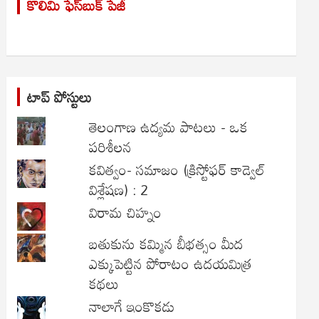
కొలిమి ఫేస్‌బుక్ పేజీ
c
h
టాప్ పోస్టులు
తెలంగాణ ఉద్యమ పాటలు - ఒక
పరిశీలన
కవిత్వం- సమాజం (క్రిస్టోఫర్ కాడ్వెల్
విశ్లేషణ) : 2
విరామ చిహ్నం
బతుకును కమ్మిన బీభత్సం మీద
ఎక్కుపెట్టిన పోరాటం ఉదయమిత్ర
కథలు
నాలాగే ఇంకొకడు