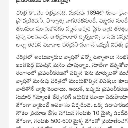
చరిత్ర కొంచెం చిత్రమైనది. మునుపు 1894లో కూడా చైనాల
ప్రాచ్యదేశమనీ, పాశ్చాత్య నాగరికతనుండీ, విజ్ఞానం నుండీ
తలుపులు మూసుకోవడం వల్లనే అక్కడ ప్లేగు వ్యాధి తలెత్
వున్న వలసవాద, జాత్యహంకార దృక్పథాన్ని కాసేపు విస్మరిస
బార్లా తెరిచిన విధానాల పర్యవసానంగానే ఇప్పుడీ విపత్తు 
చరిత్రలో అంటువ్యాధుల వ్యాప్తితో ఎన్నో ఉత్పాతాలు సంభవి
ఇంతపెద్ద విపత్తుని మనం చూస్తున్నాం. సూటిగా చెప్పుకో
రంగాలలో ప్రపంచీకరణతో వచ్చిన పెను మార్పులతో ముడి
వ్యాప్తితో మునుపు చరిత్రలో ముందుకొచ్చిన విపత్తులు క
వాటితోనే వ్యాప్తి చెందాయి. అయితే, ఇప్పుడు ప్రపంచీ
సుదూర గమ్యాలకి చేర్చగలిగే ఆధునిక రవాణా సదుపాయా
వేగంగా వ్యాపించే అవకాశం ఏర్పడింది. ఒక్క ఉదాహరణలో
నౌకల ప్రయాణ వేగం సగటున గంటకు 10 మైళ్ళు ఉండేది. అ
వేగంగా, గంటకు 500-600 మైళ్ళ వేగంతో ప్రయాణించగలుగ