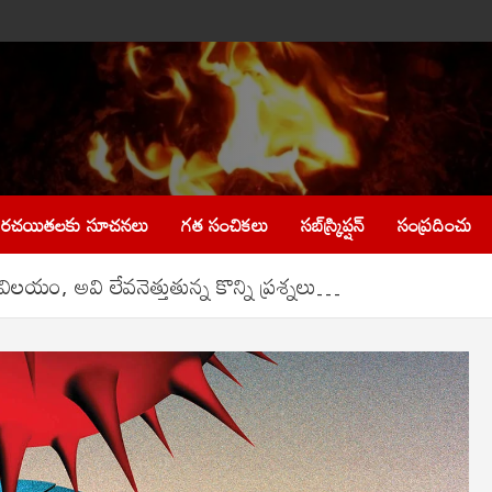
రచయితలకు సూచనలు
గత సంచికలు
సబ్‌స్క్రిప్షన్
సంప్రదించు
 విలయం, అవి లేవనెత్తుతున్న కొన్ని ప్రశ్నలు…