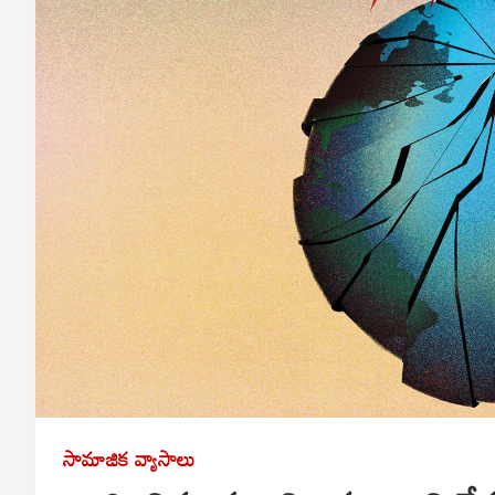
సామాజిక వ్యాసాలు