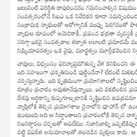
ఇటువంటి పరిస్థితి దాపురించడం గమనించాల్సిన విషయం.
సంవత్సరంలోనే సిఐఎ ఒక నివేదికని కూడా సమర్పించిందన్న
సంక్రామక వ్యాధులతో ఆరోగ్యానికి ముప్పు పెరగడంతో 
వ్యాధుల రూపంలో అమెరికాకీ, ప్రపంచ భద్రతా వ్యవస్థకీ
సరిగ్గా ఇరవై సంవత్సరాల తర్వాత అలాంటి ప్రమాదమే ము
నిష్క్రియాపరత్వం ఒక వైపు, మూర్ఖత్వం మూర్తీభవించిన ని
చావులు, విధ్వంసం పరివ్యాప్తమౌతున్న వేళ కనిపించని ఈ క
ఇది సహజంగా ప్రకృతినుండి పుట్టిందేనా? లేదంటే మిలి
చర్చిస్తున్నారు. ఇది కృత్రిమంగా ప్రయోగశాలలో సృష్టించింద
మాత్రం ప్రచారం అవుతూనేవున్నాయి. ఇది వికటించిన 
దేశపు ఆర్ధికాన్ని కుప్పగూల్చడానికి సృష్టించిన ఉపద్రవమా అ
వ్యాప్తిలోకి తెచ్చిన ప్రయోగశాల చైనాలోని వూహాన్ లో ఉంటు
ఉంటుంది.అది ఆ సిద్ధాంతాలని ప్రచారంలోకి తెచ్చిన వాళ
నిజనిర్ధారణ చర్చలతో ఆపలేము. నిజానిజాల్ని ఇప్పటికిప్ప
వట్టి విపరీత అనుమానాలతో తలచెడిన వ్యక్తులు కాదు. ఆ 