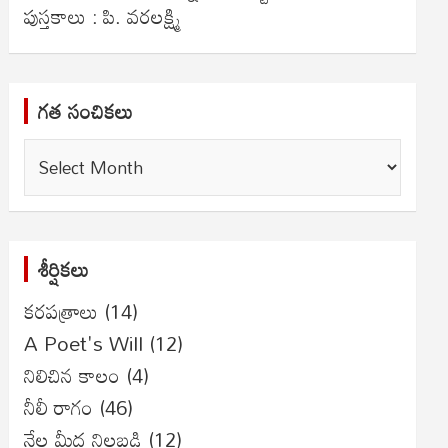
పుస్తకాలు : పి. వరలక్ష్మి
గత సంచికలు
గత
సంచికలు
శీర్షికలు
కరపత్రాలు
(14)
A Poet's Will
(12)
నిలిచిన కాలం
(4)
నీలీ రాగం
(46)
నేల మీద నిలబడి
(12)