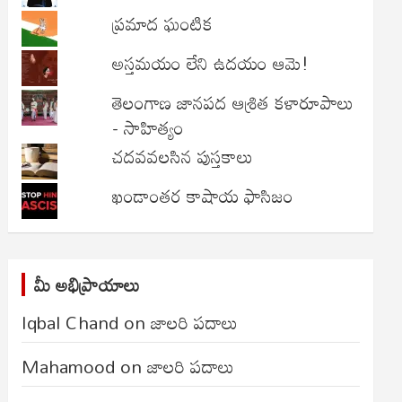
ప్రమాద ఘంటిక
అస్తమయం లేని ఉదయం ఆమె!
తెలంగాణ జానపద ఆశ్రిత కళారూపాలు
- సాహిత్యం
చదవవలసిన పుస్తకాలు
ఖండాంతర కాషాయ ఫాసిజం
మీ అభిప్రాయాలు
Iqbal Chand
on
జాలరి పదాలు
Mahamood
on
జాలరి పదాలు