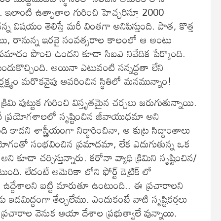
 ఇలాంటి ఉత్పాతాల గురించి హెచ్చరిస్తూ 2000
 విషయం తెలిస్తే మరీ వింతగా అనిపిస్తుంది. పాత, కొత్త
పాటు, రానున్న ఇరవై సంవత్సరాల కాలంలో ఆ అంటు
 ప్రమాదం పొంచి ఉందని కూడా సిఐఎ నివేదిక పేర్కొంది.
ందుకొచ్చింది. అయినా ఎటువంటి సన్నద్ధతా లేని
ర్లక్ష్యం మరొకవైపు ఆవరించిన స్థితిలో మనమున్నాం!
్రిమి పుట్టుక గురించి విస్తృతమైన చర్చలు జరుగుతున్నాయి.
టరీ ప్రయోగశాలలో సృష్టించిన జీవాయుధమా అని
ి కాదని శాస్త్రీయంగా నిర్ధారించినా, ఆ కుట్ర సిద్దాంతాలు
ప్రయోగంతో సంభవించిన ప్రమాదమా, లేక ఎదుగుతున్న ఒక
ని కూడా చర్చిస్తున్నారు. కరోనా వ్యాధి క్రిమిని సృష్టించిన/
ంది. లేదంటే అమెరికా లోని ఫోర్ట్ డెట్రిక్ లో
్ళ ఉద్దేశాలని బట్టి మారుతూ ఉంటుంది.. ఈ ప్రచారాలని
ుడు ఇదమిద్ధంగా తేల్చలేము. ఎందుకంటే వాటి సృష్టికర్తలు
ప్రచారాల వెనుక ఆయా దేశాల ప్రభుత్వాలే వున్నాయి.