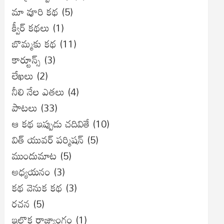
మా వూరి కథ
(5)
క్వీర్ కథలు
(1)
బొమ్మకు కథ
(11)
కార్టూన్స్
(3)
లేఖలు
(2)
నీలి నేల ఎతలు
(4)
పాటలు
(33)
ఆ కథ ఇప్పుడు చదివితే
(10)
విత్ యువర్ పర్మిషన్
(5)
ముందుమాట
(5)
అధ్యయనం
(3)
కథ వెనుక కథ
(3)
రచన
(5)
ఇల్లొక రాజ్యాంగం
(1)