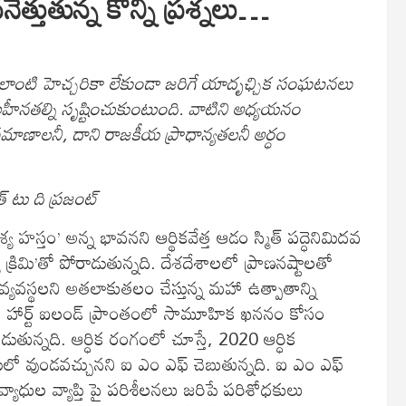
త్తుతున్న కొన్ని ప్రశ్నలు…
ఎలాంటి హెచ్చరికా లేకుండా జరిగే యాదృఛ్చిక సంఘటనలు
హీనతల్ని సృష్టించుకుంటుంది. వాటిని అధ్యయనం
మాణాలనీ, దాని రాజకీయ ప్రాధాన్యతలనీ అర్ధం
ెత్ టు ది ప్రజంట్
ృశ్య హస్తం’ అన్న భావనని ఆర్థికవేత్త ఆడం స్మిత్ పద్ధెనిమిదవ
 క్రిమి’తో పోరాడుతున్నది. దేశదేశాలలో ప్రాణనష్టాలతో
వ్యవస్థలని అతలాకుతలం చేస్తున్న మహా ఉత్పాతాన్ని
్యాన హార్ట్ ఐలండ్ ప్రాంతంలో సామూహిక ఖననం కోసం
ుతున్నది. ఆర్ధిక రంగంలో చూస్తే, 2020 ఆర్ధిక
యిలో వుండవచ్చునని ఐ ఎం ఎఫ్ చెబుతున్నది. ఐ ఎం ఎఫ్
్యాధుల వ్యాప్తి పై పరిశీలనలు జరిపే పరిశోధకులు