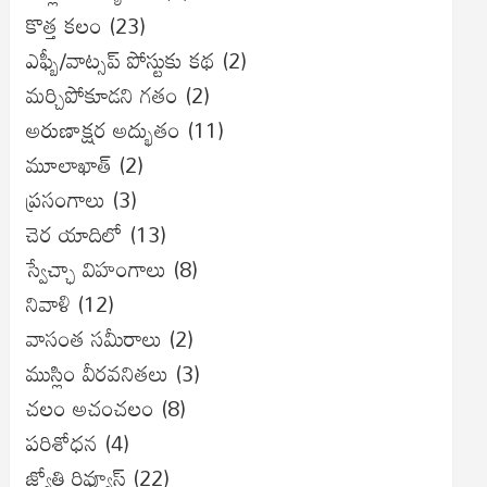
కొత్త కలం
(23)
ఎఫ్బీ/వాట్సప్ పోస్టుకు కథ
(2)
మర్చిపోకూడని గతం
(2)
అరుణాక్షర అద్భుతం
(11)
మూలాఖాత్
(2)
ప్రసంగాలు
(3)
చెర యాదిలో
(13)
స్వేచ్ఛా విహంగాలు
(8)
నివాళి
(12)
వాసంత సమీరాలు
(2)
ముస్లిం వీరవనితలు
(3)
చలం అచంచలం
(8)
ప‌రిశోధ‌న‌
(4)
జ్యోతి రివ్యూస్
(22)