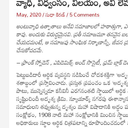
వ్యాధి, విధ్వంసం, విలయం, అవి లేవనె
May, 2020
సుధా కిరణ్
5 Comments
అంటువ్యాధి ఉత్పాతాలు అనేవి సమాజాలలో హఠాత్తుగా, 
కావు. అందుకు విరుద్ధమైనవి. ప్రతీ సమాజమూ తనవైన బల
చేయడమంటే, ఆ సమాజపు సాంఘిక నిర్మాణాన్నీ, జీవన ప్ర
చేసుకోవడమే.
– ఫ్రాంక్ స్నోడెన్ , ఎపిడెమిక్స్ అండ్ సొసైటీ, ఫ్రమ్ బ్లాక్ డ
పెట్టుబడిదారీ ఆర్ధిక వ్యవస్థని నడిపించే చోదకశక్తిగా ‘అద
శతాబ్దంలో ప్రస్తావించాడు. ప్రస్తుత ప్రపంచం ఒక ‘అదృశ్య
పాటు, మున్నెన్నడూ కనీవినీ ఎరగనంతటి స్థాయిలో ఆర్ధిక 
సృష్టించిందీ అదృశ్య క్రిమి. న్యూయార్క్ నగరపు ఈశాన
సమాధులని తవ్వుతున్న దృశ్యం మహా విషాదానికి అద్దం పడ
సంక్షోభం, 1908 నాటి మహా సంక్షోభానికి మించిన స్థా
అధికారులు స్థూల ఆర్ధిక చిత్రపటాన్ని రూపొందించడంలో వ