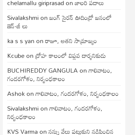
chelamallu giriprasad
on
జాలరి పదాలు
Sivalakshmi
on
జంగ్‌ సైరన్‌ ఊదిండ్రో జనంలో
జెన్-జీ లు
ka s s yan
on
రాజూ, అతని సామ్రాజ్యం
Kcube
on
ద్రోహ కాలంలో విప్లవ దార్శనికుడు
BUCHIREDDY GANGULA
on
గాలివాటం,
గందరగోళం, నిర్బంధకాలం
Ashok
on
గాలివాటం, గందరగోళం, నిర్బంధకాలం
Sivalakshmi
on
గాలివాటం, గందరగోళం,
నిర్బంధకాలం
KVS Varma
on
నన్ను వేలు పట్టుకుని నడిపించిన