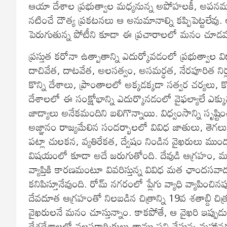
ఆయా దేశాల ప్రభుత్వాల మధ్యనున్న అపోహలకీ, అపనమ్మకా
నటించే దౌత్య ప్రకటనలు ఆ అనుమానాల్ని కప్పిపెట్టలే
పెరుగుతున్న పోటీని కూడా ఈ ప్రచారాలలో మనం చూడవ
ప్రస్తుత కరోనా ఉత్పాతాన్ని ఎదుర్కోవడంలో ప్రభుత్వాల
దాచివేత, దాటవేత, అలసత్వం, అసమర్ధత, నేరపూరిత నిర్లక
కొన్ని దేశాలు, ప్రాంతాలలో అక్కడక్కడా సత్వర చర్యలు
దేశాలలో ఈ సంక్షోభాన్ని ఎదుర్కొనడంలో వైఫల్యాలే ఎక్కువ
జాడ్యాలు అనేకమందిని బలిగొన్నాయి. విధ్వంసాన్ని సృష్
అజ్ఞానం రాజ్యమేలిన సందర్భాలలో వివిధ జాతులు, తెగ
పట్లా చులకన, వ్యతిరేకత, ద్వేషం నిండిన వైఖరులు ముందు
విషయంలో కూడా అదే జరుగుతోంది. దేవుడి ఆగ్రహం, మ
వ్యాప్తికి కారణమంటూ వివరిస్తున్న వివిధ మత ఛాందసవ
కనిపిస్తూనేవుంది. రోమ్ నగరంలో ప్లేగు వ్యాధి వ్యాపించి
దేవదూత ఆగ్రహంతో నిలబడిన చిత్రాన్ని 19వ శతాబ్ది చిత్
వైఖరులనే మనం చూస్తున్నాం. కాకపోతే, ఆ వైఖరి ఇప్పు
దేశదేశాలలో వలసకార్మికులు తాము పని చేస్తున్న మహానగ