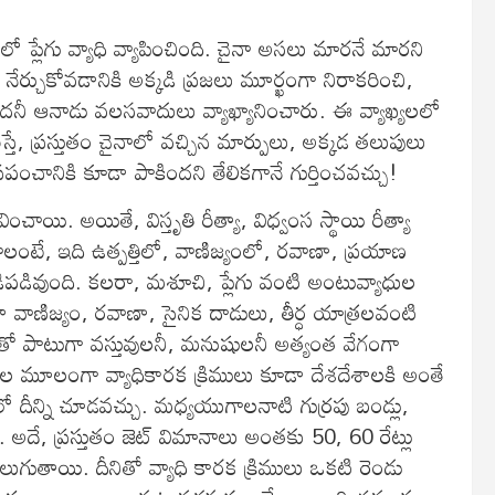
ో ప్లేగు వ్యాధి వ్యాపించింది. చైనా అసలు మారనే మారని
 నేర్చుకోవడానికి అక్కడి ప్రజలు మూర్ఖంగా నిరాకరించి,
తిందనీ ఆనాడు వలసవాదులు వ్యాఖ్యానించారు. ఈ వ్యాఖ్యలలో
్తే, ప్రస్తుతం చైనాలో వచ్చిన మార్పులు, అక్కడ తలుపులు
ప్రపంచానికి కూడా పాకిందని తేలికగానే గుర్తించవచ్చు!
ంచాయి. అయితే, విస్తృతి రీత్యా, విధ్వంస స్థాయి రీత్యా
వాలంటే, ఇది ఉత్పత్తిలో, వాణిజ్యంలో, రవాణా, ప్రయాణ
పడివుంది. కలరా, మశూచి, ప్లేగు వంటి అంటువ్యాధుల
ూడా వాణిజ్యం, రవాణా, సైనిక దాడులు, తీర్ధ యాత్రలవంటి
కరణతో పాటుగా వస్తువులనీ, మనుషులనీ అత్యంత వేగంగా
ల మూలంగా వ్యాధికారక క్రిములు కూడా దేశదేశాలకి అంతే
 దీన్ని చూడవచ్చు. మధ్యయుగాలనాటి గుర్రపు బండ్లు,
దే, ప్రస్తుతం జెట్ విమానాలు అంతకు 50, 60 రేట్లు
ుతాయి. దీనితో వ్యాధి కారక క్రిములు ఒకటి రెండు