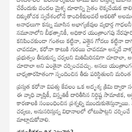
చేరేందుకు వందల మైళ్ళ దూరాన్ని సైతం లెక్కచేయక కాలి
దిక్కుతోచక స్వదేశంలోనే కాందిశీకులవలే ఆకలితో అలమటిస్త
అనాధలుగా కన్ను మూసిన అభాగ్యజీవుల వ్యధార్త గాధలనీ వి
నమూనాలోని బీభత్సానికీ, అధికార యంత్రాంగపు నేరపూరిత ని
కనిపించకుండా గంతలు కట్టినా, ఎత్తైన గోడలు కట్టినా దాగ
చావడమా, కరోనా కాటుకి గురయి చావడమా అన్నదే వాళ్ళ ము
ప్రభుత్వం తీసుకున్న చర్యలని మితిమీరినవిగా చూడాలా, అ
చూడాలా అని ఎంతైనా చర్చించవచ్చు. అసలు యంత్రాంగం
బాధ్యతారహితంగా స్పందించిన తీరు పరిస్థితులని మరింత
ప్రస్తుత కరోనా విపత్తు కేవలం ఒక అదృశ్య క్రిమి ద్వార
ఈ వ్యాధి వ్యాప్తికీ, విస్తృతికీ దారితీసిన నిర్దిష్ట సామా
కారణాలకి సంబంధించిన ప్రశ్నల్ని ముందుకుతెస్తున్నాయి.
చర్యలు, అనుసరిస్తున్న విధానాలలో లోటుపాట్లని చర్
మాట్లాడుకోవాలి.
ప్రపంచీకరణ దిశ ఎటువైపు?