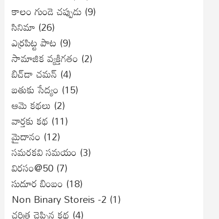
కాలం గుండె చప్పుడు
(9)
సినిమా
(26)
ఎర్రపిట్ట పాట
(9)
సామాజిక వ్యక్తిగతం
(2)
బిచ్‌డా చమన్
(4)
బతుకు సేద్యం
(15)
ఆమె కథలు
(2)
వార్తకు కథ
(11)
మైదానం
(12)
సమరకవి సమయం
(3)
విరసం@50
(7)
సుదూర బింబం
(18)
Non Binary Storeis -2
(1)
చరిత్ర చెప్పిన కథ
(4)