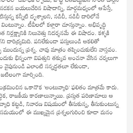
నడకన బయలుదేరిన విషాదాన్ని, మార్గమధ్యంలో ఆపేస్తే,
ున్న కన్నీటి దృశ్యాలని, నడిచీ, నడిచీ దారిలోనే
ంటున్నాం. టీవీలలో కళ్లారా చూస్తున్నాం. అభివృద్ధి
ర్లక్ష్యానికి నిలువెత్తు నిదర్శనమే ఈ విషాదం. కళ్ళకి
ని దారిద్ర్యమిది. పనిలేకుండా పస్తులుండి ఆకలితో
ందున్న ప్రశ్న. చావు మాత్రం తప్పించుకులేని వాస్తవం.
ందుకు భిన్నంగా విపత్తుని తక్కువ అంచనా వేసిన చర్యలుగా
 వైపునుండి ఎలాంటి సన్నద్ధతలూ లేకుండా,
 జటిలంగా మార్చింది.
ా సంక్రమించిన ఒకానొక ‘అంటువ్యాధి’ ఫలితం మాత్రమే కాదు.
జిక, ఆర్ధిక, రాజకీయ కారణాలున్నాయి. ప్రస్తుత పరిణామాలు ఆ
 వ్యాధి కట్టడి, నివారణ విషయంలో తీసుకున్న, తీసుకుంటున్న
చించే సమయంలో ఈ ముఖ్యమైన ప్రశ్నలగురించి కూడా మనం