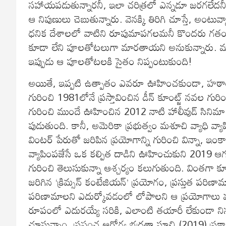
సహాయపడుతున్నారనీ, ఇలా చరిత్రలో ఎన్నడూ జరగలేదన
ఆ నిపుణులు చెబుతున్నారు. వెనక్కి తిరిగి చూస్తే, అంట
ధనిక దేశాలలో వాటిని రూపుమాపగలమనీ కొందరు గతంల
కూడా లేని పూలతోటలుగా మారతాయని అనుకున్నారు. 
ఇప్పుడు ఆ పూలతోటలకి సైతం నిప్పంటుకుంది!
అయితే, ఇప్పటి ఉత్పాతం ఎవరూ ఊహించకుండా, హఠాత
గురించి 1981లోనే ప్రస్తావించిన డీన్ కూంట్జ్ నవల గురి
గురించి ముందే ఊహించిన 2012 నాటి హాలీవుడ్ సినిమా ‘
పుడుతుంది. కానీ, అమెరికా ప్రభుత్వం మశూచి వ్యాధి వ్య
వింటర్ పేరుతో జరిపిన ప్రయోగాన్ని గురించి విన్నా, ఇంకా,
వ్యాపింపజేసే ఒక కల్పిత దాడిని ఊహించుకుని 2019 ఆగస్ట
గురించి తెలుసుకున్నా ఆశ్చర్యం కలుగుతుంది. వింతగా కూడా
జరిగిన ‘క్రిమ్సన్ కంటేజియన్’ ప్రయోగం, ప్రస్తుత పరిణ
పరిణామాలని ఎదుర్కోవడంలో లోపాలని ఆ ప్రయోగాలు ముం
రూపంలో ఎదురయ్యే సరికి, ఎలాంటి తయారీ లేకుండా నిస్సహ
చూస్తున్నాం. ప్రపంచ ఆరోగ్య భద్రతా సూచి (2019) ప్రక