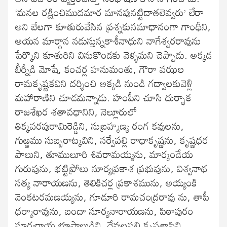
‘మనల రక్షించిముదమార మానపునట్టిదాతలెవ్వరు’ లేరా
అని బేలగా కూతురువేసిన ప్రశ్నకుసమాధానంగా గాంధీని,
ఆయన మార్గాన నడుస్తున్నకాశీనాధుని నాగేశ్వరరావును
పేర్కొని కూతురిని వినుకొండకు వెళ్ళమని చెప్పాడు. అక్కడ
బీర్నీడి మోషే, కంచర్ల హనుమంతు, గౌరా వఝల
రామకృష్ణకవిని దర్శించి అక్కడి నుండి గద్వాలకువెళ్లి
మహారాణిని చూడమన్నాడు. హంపీని చూసి దుర్భాక
రాజశేఖర శతావధానిని, నెల్లూరులో
తిక్కవరపురామిరెడ్డిని, సుబ్రహ్మణ్య రంగ కవులను,
గుఱ్ఱము సుబ్బరాట్కవిని, సర్వేపల్లి రాధాకృష్ణను, కృష్ణధర
పాలుని, తూములూరి శివరామయ్యను, మార్కండేయ
గురువును, భట్టిప్రోలు సూర్యప్రకాశ ప్రభువును, విశ్వనాథ
సత్య నారాయణను, తెలికిచర్ల ప్రకాశమును, అయ్యంకి
వెంకటరమణయ్యను, గూడూరి రామచంద్రరావు ను, తాపీ
ధర్మారావును, బందా సూర్యనారాయణను, పిఠాపురం
సూర్యరాయ భూపాలుడిని, దేవులపల్లి కృష్ణశాస్త్రిని,