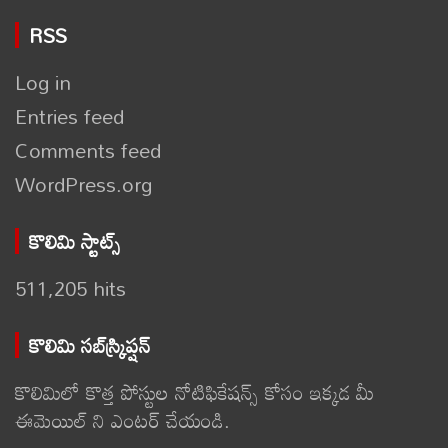
RSS
Log in
Entries feed
Comments feed
WordPress.org
కొలిమి స్టాట్స్
511,205 hits
కొలిమి సబ్‌స్క్రిప్షన్
కొలిమిలో కొత్త పోస్టుల నోటిఫికేషన్స్ కోసం ఇక్కడ మీ
ఈమెయిల్ ని ఎంటర్ చేయండి.