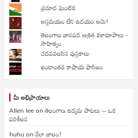
ప్రమాద ఘంటిక
అస్తమయం లేని ఉదయం ఆమె!
తెలంగాణ జానపద ఆశ్రిత కళారూపాలు -
సాహిత్యం
చదవవలసిన పుస్తకాలు
ఖండాంతర కాషాయ ఫాసిజం
మీ అభిప్రాయాలు
Allen lee
on
తెలంగాణ ఉద్యమ పాటలు – ఒక
పరిశీలన
huhu
on
వేలా జాలం!