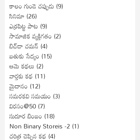
కాలం గుండె చప్పుడు
(9)
సినిమా
(26)
ఎర్రపిట్ట పాట
(9)
సామాజిక వ్యక్తిగతం
(2)
బిచ్‌డా చమన్
(4)
బతుకు సేద్యం
(15)
ఆమె కథలు
(2)
వార్తకు కథ
(11)
మైదానం
(12)
సమరకవి సమయం
(3)
విరసం@50
(7)
సుదూర బింబం
(18)
Non Binary Storeis -2
(1)
చరిత్ర చెప్పిన కథ
(4)