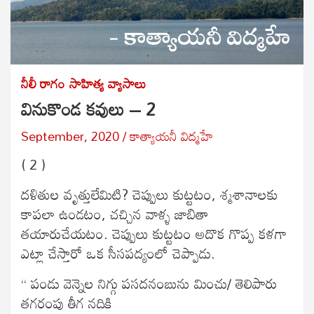
నీలీ రాగం
సాహిత్య వ్యాసాలు
వినుకొండ కవులు – 2
September, 2020
కాత్యాయనీ విద్మహే
( 2 )
దళితుల వృత్తులేమిటి? చెప్పులు కుట్టటం, శ్మశానాలకు
కాపలా ఉండటం, చచ్చిన వాళ్ళ జాబితా
తయారుచేయటం. చెప్పులు కుట్టటం అదొక గొప్ప కళగా
ఎట్లా చేస్తారో ఒక సీసపద్యంలో చెప్పాడు.
“ పండు వెన్నెల నిగ్గు పసదనంబును మించు/ తెలిపారు
తగరంపు తీగ నదికి