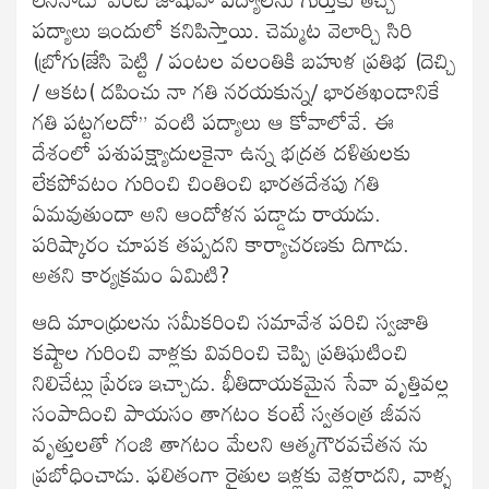
పద్యాలు ఇందులో కనిపిస్తాయి. చెమ్మట వెలార్చి సిరి
(బ్రోగు(జేసి పెట్టి / పంటల వలంతికి బహుళ ప్రతిభ (దెచ్చి
/ ఆకట( దపించు నా గతి నరయకున్న/ భారతఖండానికే
గతి పట్టగలదో” వంటి పద్యాలు ఆ కోవాలోవే. ఈ
దేశంలో పశుపక్ష్యాదులకైనా ఉన్న భద్రత దళితులకు
లేకపోవటం గురించి చింతించి భారతదేశపు గతి
ఏమవుతుందా అని ఆందోళన పడ్డాడు రాయడు.
పరిష్కారం చూపక తప్పదని కార్యాచరణకు దిగాడు.
అతని కార్యక్రమం ఏమిటి?
ఆది మాంధ్రులను సమీకరించి సమావేశ పరిచి స్వజాతి
కష్టాల గురించి వాళ్లకు వివరించి చెప్పి ప్రతిఘటించి
నిలిచేట్లు ప్రేరణ ఇచ్చాడు. భీతిదాయకమైన సేవా వృత్తివల్ల
సంపాదించి పాయసం తాగటం కంటే స్వతంత్ర జీవన
వృత్తులతో గంజి తాగటం మేలని ఆత్మగౌరవచేతన ను
ప్రబోధించాడు. ఫలితంగా రైతుల ఇళ్లకు వెళ్లరాదని, వాళ్ళ