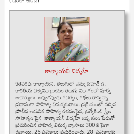
కాత్యాయనీ విద్మహే
కేతవరపు కాత్యాయని. తెలుగులో ఎమ్మే పిహెచ్ డి.
కాకతీయ విశ్వవిద్యాలయం తెలుగు విభాగంలో పూర్వ
ఆచార్యులు. అప్పుడప్పుడు కవిత్వం, కథలు రాస్తున్నా
ప్రధానంగా సాహిత్య విమర్శకురాలు. ప్రక్రియలలో వచ్చిన
ప్రాచీన ఆధునిక సాహిత్య రచనలపైన, ప్రత్యేకించి స్త్రీల
సాహిత్యం పైన కాత్యాయనీ విద్మహే అన్న కలం పేరుతో
ప్రచురించిన సాహిత్య విమర్శ వ్యాసాలు 300 కి పైగా
ఉన్నాయి. 25 పుస్తకాలు ప్రచురించారు. 28 పుస్తకాలకు