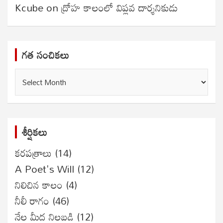
Kcube
on
ద్రోహ కాలంలో విప్లవ దార్శనికుడు
గత సంచికలు
గత
సంచికలు
శీర్షికలు
కరపత్రాలు
(14)
A Poet's Will
(12)
నిలిచిన కాలం
(4)
నీలీ రాగం
(46)
నేల మీద నిలబడి
(12)