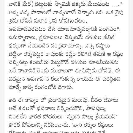
వానికి మేర( బెట్టుటకు స్వామికి జిక్కెడు మేలుపంట ….”
అన్న పద్య పాదాలలో వాచ్యంగానే చెప్పాడు కవి. ఒక వైపు
శ్రమ దోపిడీ మరొక వైపు కోపగించటం,
అవమానపరచటం చేసే యాజమాన్యవర్గానికి వంగివంగి
నమస్కారాలు, క్షమాపణలు చెప్పటమే దళితుల జీవిత
ధర్మంగా చేయబడిన సంప్రదాయాన్ని, ఎన్ని కష్టాలు
బెట్టినా లెక్కపెట్టక కాపులకు కష్టం కలిగితే తమకే ఆ కష్టం
వచ్చినట్లు కంటనీరు పెట్టుకొనే దళితుల మానవీయతను
ఒకే నాణానికి రెండు ముఖాలుగా చూపిస్తాడు జోసఫ్. ఈ
విధమైన అవగాహన కలుగుతున్న రాయడు ఈ పరిస్థితిని
మార్చే కార్య రంగంలోకి దిగాడు.
ఇది ఈ కావ్యం లో ప్రధానమైన మలుపు. బీదల దేహాలు
అనే కర్రలతో భవనాలు నిర్మించుకొని, పాపపుణ్య
చింతలేని భారత సోదరులు ‘ స్వజన సౌఖ్య శ్రేయమున్’
కొరక పోవటాన్ని నిరసించాడు. ‘వాని రెక్కల కష్టంబు
లేనినాడు’ వంటి జాషువా పద్యాలను గుర్తుకు తెచ్చే