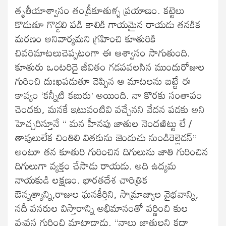
తృతీయాశ్వాసం తండ్రీకూతుళ్ళ ప్రయాణం. కట్టెలు
కొడుతూ గొడ్డలి పడి కాలికి గాయమైన రాయడు తనకిక
మరణం అనివార్యమని గ్రహించి కూతురికి
చివరిమాటలుచెప్పటంగా ఈ ఆశ్వాసం సాగుతుంది.
కూతురు ఒంటరిదై జీవితం గడపవలసిన ముందురోజుల
గురించి దుఃఖపడుతూ చెప్పిన ఆ మాటలను బట్టే ఈ
కావ్యం ‘కన్నీటి కబురు’ అయింది. నా కొరకు సంతాపం
చెందకు, మనకే ఇటువంటివి వచ్చేనని వేదన పడకు అని
హెచ్చరిస్తూనే “ మన హీనపు జాతుల నెందఱిట్టు లే /
తావులులేక చింతిలి వితకును జెందుచు నుండిరెల్లెడన్”
అంటూ తన కూతురి గురించిన దిగులును జాతి గురించిన
దిగులుగా వ్యక్తం చేసాడు రాయడు. అది ఉద్యమ
నాయకుడి లక్షణం. భారతదేశ చారిత్రిక
ఔన్నత్యాన్ని,రాజుల ఘనకీర్తిని, సామ్రాజ్యాల వైభవాన్ని,
నదీ వనరుల విస్తారాన్ని అభిమానంతో వర్ణించి కుల
వ్యవస్థ గురించి మాట్లాడాడు. “నాల్గు జాతులని కదా