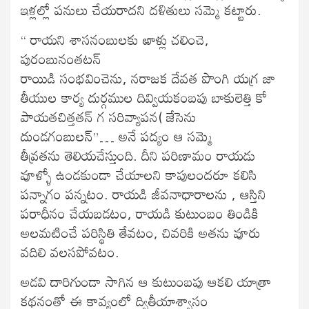
ఇళ్లల్లో పనులు చేయరాదని దళితులు సమ్మె కట్టారు.
“ రాయని శాసనంబులకు ఱాళ్లు చలించె,
పురంబునంతటన్
రాయిడి సంభవించెను, నరాజక దేవత పొంగి యగ్ర జా
తీయుల కార్య దుర్గముల దివ్వియకంబపు బాకులెత్తి కో
పాయతచిత్తతన్ గ సరివ్యాపన( జేసెను
దుండగంబులన్”… అనే పద్యం ఆ సమ్మె
తీవ్రతను తెలియచేస్తుంది. దీని పరిణామం రాయడు
వూళ్ళో ఉండకుండా చేయాలని కాపులందరూ కలిసి
పన్నాగం పన్నటం. రాయడి జీవనాధారాలను , ఆస్తిని
పరాధీనం చేయబడటం, రాయడి కుటుంబం తిండికి
అలమటించే పరిస్థితి తేవటం, చివరికి అతను వూరు
వదిలి వలసపోవటం.
అడవి దారిగుండా సాగిన ఆ కుటుంబపు ఆకలి యాత్రా
కథనంతో ఈ కావ్యంలో ద్వితీయాశ్వాసం