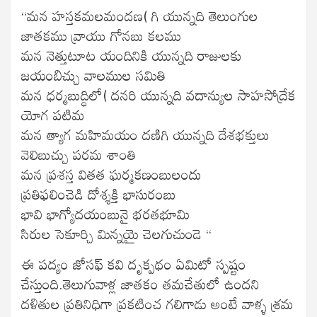
“మన హస్తకమలమందణ( గి యున్నది తెలుంగుల
జాతకము వ్రాయు గోనబు కలము
మన నెత్తుటూట యందినికి యున్నది రాజులకు
జయంబిచ్చు వాలముల సమితి
మన ధర్మబుద్ధిలో( దనరి యున్నది వదాన్యుల సాహసోద్రేక
యోగ పటిమ
మన త్యాగ మహిమయం దణిగి యున్నది దేశభక్తులు
వెలిబుచ్చు పరమ శాంతి
మన ప్రశస్త వితత ఘర్మకణంబులందు
ప్రతిఫలించెడి దోశ్శక్తి భాసురంబు
భావి భాగ్యోదయంబునై భరతభూమి
సిరుల సెకూర్చి మిన్నయై చెలగుచుండె “
ఈ పద్యం జోసఫ్ కవి దృక్పథం ఏమిటో స్పష్టం
చేస్తుంది.తెలుగువాళ్ల జాతకం తమచేతులో ఉందని
దళితుల ప్రతినిధిగా ప్రకటించ గలిగాడు అంటే వాళ్ళ శ్రమ