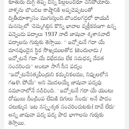
కూతురు దుగ్గి తప్ప చిన్న పిల్లలందరూ చనిపోయారు.
వాళ్ళను బొందల కాష్టానికి అప్పచెప్పటంతో
ద్వితీయాశ్వాసం ముగుస్తుంది.బొందలగడ్డలో రాయడి
మనస్సులో ‘చెమ్మగిల్లిన కొన్ని భావాల వ్యక్తీకరణగా ఉన్న
పన్నెండు పద్యాలు 1937 నాటి జాషువా శ్మశానవాటి
పద్యాలను గుర్తుకు తెస్తాయి. “ ఇచ్చోటనే గదా యే
మానవుండైన స్థిర సౌఖ్యములతోడ (జిందులాడు /
ఇచ్చోటనే గదా యే విభేదము లేక సమధర్మ దేవత
సంచరించు” అంటూ సాగే సీస పద్యం
“ఇచ్చోటనేసత్కవీంద్రుని కమ్మనికలము, నిప్పులలోన
గఱ(గి పోయే” అని మొదలయ్యే జాషువా పద్యపు
నమూనాలోనే నడిచింది. ‘ ఇచ్చోటనే గదా యే యంటు
దోషంబు దీండ్రింప లేమికి దిగులు సేందు’ అనే పాదం
చటుక్కున ‘ఇట నస్పృశ్యత సంచరించుటకు( దావే లేదు’
అన్న జాషువా పద్య పద్య పాద భాగాలను గుర్తుకు
తెస్తాయి.