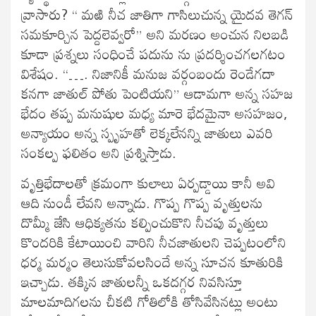
వ్రాసారు? “ మఱి నీచ జాతిగా గాసిలుచున్న యైదవ తెగన్
సమకూర్చిన పెద్దలెవ్వరో” అని మరణం అంచున నిలబడి
కూడా ప్రశ్నలు సంధించే పదును ను ప్రదర్శించగలగటం
విశేషం. “…. నిజానికీ మనుజ వర్గంబందు రెండేగదా
కనగా జాతుల్ పోతు పెంటియని” ఆడామగా అన్న సహజ
భేదం తప్ప మనుషుల మధ్య మారె భేదమైనా అసహజం,
అన్యాయం అన్న స్పృహతో లెక్కలేనన్ని జాతులు ఎవరి
సంకల్ప ఫలితం అని ప్రశ్నిస్తాడు.
వృత్తిభేదాలతో క్రమంగా కులాలు ఏర్పడ్డాయి కానీ అవి
ఆది నుండీ లేవని అన్నాడు. గొప్ప గొప్ప వృత్తులను
దొమ్మీ జేసి ఆధిక్యతను కల్పించుకొని నీచపు వృత్తులు
కొందరికి కేటాయించి వారిని నీచజాతులని చెప్పటంలోని
ధర్మ మర్మం తెలుసుకోవలసిందే అన్న సూచన కూతురికి
ఇచ్చాడు. తక్కిన జాతులన్నీ ఒకదగ్గర నివసిస్తూ
మాలమాదిగలను చీకటి గోతిలోకి తోసివేసినట్లు అంటు