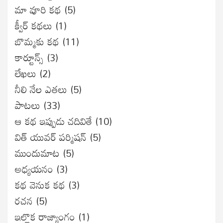
మా వూరి కథ
(5)
క్వీర్ కథలు
(1)
బొమ్మకు కథ
(11)
కార్టూన్స్
(3)
లేఖలు
(2)
నీలి నేల ఎతలు
(5)
పాటలు
(33)
ఆ కథ ఇప్పుడు చదివితే
(10)
విత్ యువర్ పర్మిషన్
(5)
ముందుమాట
(5)
అధ్యయనం
(3)
కథ వెనుక కథ
(3)
రచన
(5)
ఇల్లొక రాజ్యాంగం
(1)