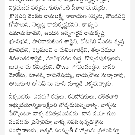
విక్రమదేవ వర్మను, కురుగంటి సీతారామయ్యను,
క్రొత్తపల్లి వేంకట రామలక్ష్మి నారాయణ శర్మను, కొండపల్లి
గోపాలుని, నెల్లుట్ల రామకృష్ణకవిని, తాళ్లూరి
ఉమామహేశుని, ఆయన అన్నగారైన రామకృష్ణ
భూవిభుని, హరిరామలింగ శాస్త్రిని, కోటగిరి వేంకట కృష్ణ
భూవిభుని, కట్టమంచి రామలింగారెడ్డిని, తల్లావఝల
శివశంకరశాస్త్రిని, సూరిభగవంతుణ్ణి, కొప్పరపుకవులను,
బుచ్చిరామ కవీంద్రుని, పొణకా గోవిందరెడ్డిని, దాసరి
మోజేను, నూతక్కి రామశేషయ్య, రాయప్రోలు సుబ్బారావు,
ఊటుకూరి జోసెఫ్ ను చూసి మాట్లడి వెళ్ళమన్నాడు.
వీళ్ళందరూ ఎవరు? కవులు, కవిపోషకులు, దళితజాతి
అభ్యుదయాన్నికాంక్షించి తోడ్పడుతున్నవాళ్ళు. వాళ్ళను
పేర్కొంటూ వాళ్ళ కవిత్వసంపదను, దాన దయా గుణ
సంపదను ప్రస్తావిస్తూ వాళ్ళు నివసిస్తున్నఊళ్లను
సంస్థానాలను, అక్కడి సంస్కృతీ చిహ్నాలను ప్రశంసిస్తూ