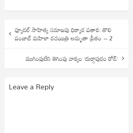
Post
ఫ్యూడల్ సాహిత్య సమాజపు ధిక్కార పతాక: తొలి
navigation
పంజాబ్ మహిళా రచయిత్రి అమృతా ప్రీతం – 2
ముగింపులేని తెగింపు వాక్యం ‘దుర్గాపురం రోడ్’
Leave a Reply