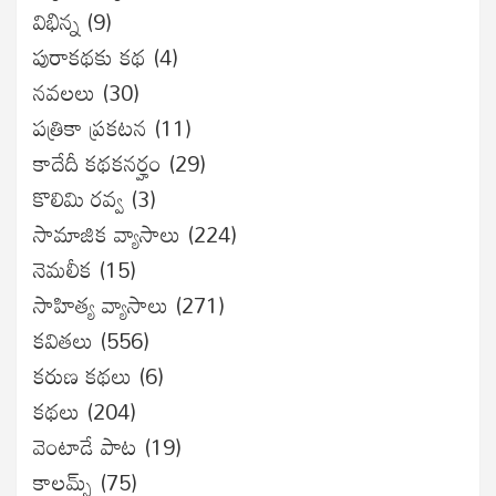
విభిన్న
(9)
పురాకథకు కథ
(4)
నవలలు
(30)
పత్రికా ప్రకటన
(11)
కాదేదీ కథకనర్హం
(29)
కొలిమి రవ్వ
(3)
సామాజిక వ్యాసాలు
(224)
నెమలీక
(15)
సాహిత్య వ్యాసాలు
(271)
కవితలు
(556)
కరుణ కథలు
(6)
కథలు
(204)
వెంటాడే పాట
(19)
కాలమ్స్
(75)