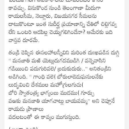
కావచ్చు. వినుకొండ నుండి తెలంగాణా మీదుగా
రాయలసీమ, నెల్లూరు, విజయనగర సీమలను
దాటుకొంటూ ఇంత సుదీర్ఘ ప్రయాణాన్ని చేతిలో చిల్లిగవ్వ
లేని ఒంటరి ఆడపిల్ల చెయ్యగలిగిందేనా? ఆమేరకు ఇది
వాస్తవ దూరమే.
తండ్రి చెప్పిన ఈసలహాలన్నీవిని మరింత దుఃఖపడిన దుగ్గి
“ మనజాతి మఱి యెట్లుదుగదముడిగి / వన్నెవాసిని
గడియించి పదుగురివలె/ బ్రదుకుదురు..” అనితండ్రిని
అడిగింది. “ గాంధి వలె( బోరులాడెడుఘనులనేకు
లుద్భవించి దేశముల మహోగ్రులగుచు(
బోరి స్వాతంత్య్ర భాగ్యంబు ముదము( గూర్చు
వఱకు మనజాతి యాగచాట్లు బాయవమ్మ” అని చెప్తూనే
రాయడు ప్రాణాలు
వదలటంతో ఈ కావ్యం ముగుస్తుంది.
( ఇంకా ఉంది)