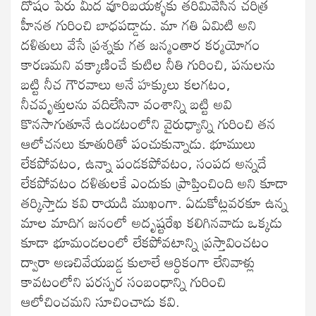
దోషం పేరు మీద వూరిబయళ్ళకు తరిమివేసిన చరిత్ర
హీనత గురించి బాధపడ్డాడు. మా గతి ఏమిటి అని
దళితులు వేసే ప్రశ్నకు గత జన్మంతార కర్మయోగం
కారణమని వక్కాణించే కుటిల నీతి గురించి, పనులను
బట్టి నీచ గౌరవాలు అనే హక్కులు కలగటం,
నీచవృత్తులను వదిలేసినా వంశాన్ని బట్టి అవి
కొనసాగుతూనే ఉండటంలోని వైరుధ్యాన్ని గురించి తన
ఆలోచనలు కూతురితో పంచుకున్నాడు. భూములు
లేకపోవటం, ఉన్నా పండకపోవటం, సంపద అన్నదే
లేకపోవటం దళితులకే ఎందుకు ప్రాప్తించింది అని కూడా
తర్కిస్తాడు కవి రాయడి ముఖంగా. ఏడుకోట్లవరకూ ఉన్న
మాల మాదిగ జనంలో అదృష్టరేఖ కలిగినవాడు ఒక్కడు
కూడా భూమండలంలో లేకపోవటాన్ని ప్రస్తావించటం
ద్వారా అణచివేయబడ్డ కులాలే ఆర్ధికంగా లేనివాళ్లు
కావటంలోని పరస్పర సంబంధాన్ని గురించి
ఆలోచించమని సూచించాడు కవి.