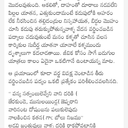
మొదలవుతుంది. ఆకలితో, దాహంతో దూరాలు నడవలేని
పిల్లల యాతన, ఎత్తుకుందామంటే కడుపులోకి ఆహరం
లేక నీరసించిన తల్లిదండ్రుల నిస్సహాయత, బిడ్డల మొహం
చూసి కడుపు తరుక్కుపోతున్నవాళ్ళ వేదన వర్ణించబడిన
పద్యాలు చదువుతుంటే మనం కళ్ళతో చూసిన వలస
కార్మికుల సుదీర్ఘ యాతనా యానాలే కళ్ళముందు
దృశ్యాలుగా కదలాడతాయి. జీవిక కోసం సాగే బడుగుల
యాత్రలు కాలం ఏదైనా ఒకటిగానే ఉంటాయన్న మాట.
ఆ ప్రయాణంలో కూడా వర్ణ వివక్ష వెంటాడిన తీరు
వర్ణించబడిన పద్యం ఒకటి ప్రత్యేకం పరిశీలించవలసినది.
“ వన్య సత్వంబులెవ్వేని వాని దరికి (
జేరకుండె, మునులయిండ్ల( జెప్పరాని
వారినంట దోషంబను పలుకులెపుడు
నాలకించిన కతన( గాఁ బోలు నిజము”
అడవి జంతువులు వాళ్ళ దరికి రాకపోవటానికి