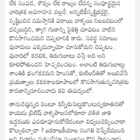
లేక సంపద, శౌర్యం లేక రాజ్యం లేవన్న సంపూర్ణమైన
చారిత్రక అవగాహన వల్లనే. అన్నిటికీసృష్టికర్తలై,
సృష్టించిన సమస్తానికి పరాయి వాళ్ళయి నిలబడటంలో
ధర్మబుద్ధిని, త్యాగ గుణాన్ని పైకెత్తి చూపటం వాటిని
కొనసాగించమని చెప్పటానికి కాదు. సవర్ణ సమాజం
పునాదులు ఎక్కడున్నాయో చూసుకోమని చెప్పటం.
పునాదిలో కదలిక, తిరుగుబాటు వస్తే అది అని
కూలిపోతుందని హెచ్చరించటం. అలాంటి తిరుగుబాట్లు
శాంతికి భంగకరమని హింసతో, కుటిలనీతితో అణచివేసే
ప్రయత్నాలు రకరకాలరూపాలలో కొనసాగుతున్నచరిత్రకు
కారణాన్నిసూచించాడు కవి ఈపద్యంలో.
తానుచెప్తున్నది వింటూ కన్నీరుపెట్టుకొంటున్నకూతురితో
రాయడు బ్రిటిష్ వాళ్ళపాలనలోకూడా దళిత జాతి
ఉద్ధరణకు ఎవరూపూనుకోలేదంటూ విద్యలుచెప్పించారా
కొల్వులిచ్చారా ? ఇకరాజకీయాల సంగతి చెప్పేదేముంది
అని విచారం వ్యక్తంచేస్తూ సంభాషణ కొన సాగించాడు.