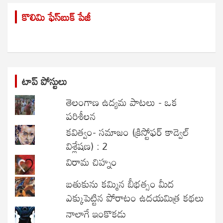
r
కొలిమి ఫేస్‌బుక్ పేజీ
c
h
టాప్ పోస్టులు
తెలంగాణ ఉద్యమ పాటలు - ఒక
పరిశీలన
కవిత్వం- సమాజం (క్రిస్టోఫర్ కాడ్వెల్
విశ్లేషణ) : 2
విరామ చిహ్నం
బతుకును కమ్మిన బీభత్సం మీద
ఎక్కుపెట్టిన పోరాటం ఉదయమిత్ర కథలు
నాలాగే ఇంకొకడు