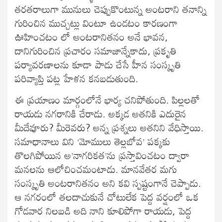
తరతరాలుగా మునులు చెప్పుకొంటున్న అంటరాని తనాన్ని
గురించిన ముచ్చట్లు వింటూ ఉండటం కారణంగా
ఊహించటం లో అంటరానితనం అనే భావన,
దానిగురించిన ప్రచారం సమాజాన్నేకాదు, ప్రకృతి
పర్యావరణాలను కూడా పాడు చేసే హీన సంస్కృతి
పరివ్యాప్తి పట్ల హేళన కనబడుతుంది.
ఈ ప్రయాణం మార్గంలోనే భార్య చనిపోతుంది. పిల్లలతో
రాయడు నగరానికి చేరాడు. అక్కడ అతనికి ఎదురైన
మీదేవూరు? మీరెవరు? అన్న ప్రశ్నలు అతనిని వేధిస్తాయి.
సమాధానాలు విని ‘మోములు తెల్లబోవ’ పక్కకు
తొలగిపోయిన అ’నాగరికత’ను ప్రస్తావించటం ద్వారా
మనలను ఆలోచించమంటాడు. మానవేతర మగు
సంస్కృతి అంటరానితనం అని కవి స్పష్టంగానే చెప్పాడు.
ఆ నగరంలో తలదాచుకునే చోటులేక పెద్ద వర్షంలో ఒక
గోడవార నిలబడి అది నాని కూలిపోగా రాయడు, పెద్ద