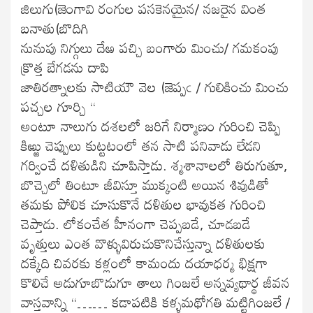
జిలుగు(జెంగావి రంగుల పసకెనయైన/ నజరైన వింత
బనాతు(బొదిగి
నునుపు నిగ్గులు దేఱ పచ్చి బంగారు మించు/ గమకంపు
క్రొత్త బేగడను దాపి
జాతిరత్నాలకు సాటియౌ వెల (జెప్పఁ / గులికించు మించు
పచ్చల గూర్చి “
అంటూ నాలుగు దశలలో జరిగే నిర్మాణం గురించి చెప్పి
కిఱ్ఱు చెప్పులు కుట్టటంలో తన సాటి పనివాడు లేడని
గర్వించే దళితుడిని చూపిస్తాడు. శ్మశానాలలో తిరుగుతూ,
బొచ్చెలో తింటూ జీవిస్తూ ముక్కంటి అయిన శివుడితో
తమకు పోలిక చూసుకొనే దళితుల భావుకత గురించి
చెప్తాడు. లోకంచేత హీనంగా చెప్పబడే, చూడబడే
వృత్తులు ఎంత వొళ్ళువిరుచుకొనిచేస్తున్నా దళితులకు
దక్కేది చివరకు కళ్లంలో కామందు దయాధర్మ భిక్షగా
కొలిచే అడుగూబొడుగూ తాలు గింజలే అన్నవ్యథార్థ జీవన
వాస్తవాన్ని “…… కడాపటికి కళ్ళమథోగతి మట్టిగింజలే /