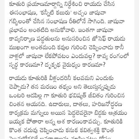
కూతురి ప్రయాణమార్గాన్ని నిర్దేశించి రాయడు చేసిన
ఈసంభాషణ, ‘కన్నీటి కబురు’ అచ్చం జాషువా
గబ్బిలంతో చేసిన సంభాషణ రీతిలోనే సాగింది. జాషువా
ప్రభావం అంతటిది అనుకోవాలి. ఇంతగా జాషువా
కావ్యనిర్మాణ పద్ధతులను అనుసరించిన జోసెఫ్ రాయడు
ముఖంగా అంతమంది కవుల గురించి చెప్పించాడు కానీ
వాళ్లలో జాషువా లేకపోవటం ఎందువల్ల? కావ్య రంగంలో
స్పర్ధ కారణమా? దృక్పథ వైరుధ్యం కారణమా?
రాయడు కూతురికి వీళ్లందరినీ కలవమని ఎందుకు
చెప్పాడు? తన మరణం తథ్యం అని తెలుస్తున్నప్పుడు
ఒంటరి ఆడపిల్ల గా కూతురి భవిష్యత్ జీవితం గురించిన
చింతన ఆయనది. ఉదారులు, దాతలు, హరిజనోద్ధరణ
కార్యక్రమ మగ్నులు అయిన పెద్దలెవరైనా బిడ్డకు ఆశ్రయం
ఇయ్యక పోతారా అన్న ఆశ కారణంకావచ్చు. కూతురికి
కొంత చదువు చెప్పించాడు కనుక కవిత్వశక్తి కొంత
పెంచుకోగలిగే అవకాశాలను చూపించటం కోసం