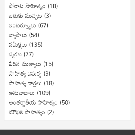
పోరాట సాహిత్యం
(18)
బతుకు ముచ్చట
(3)
ఇంటర్వ్యూలు
(67)
వ్యాసాలు
(54)
సమీక్షలు
(135)
స్మరణ
(77)
ఏరిన ముత్యాలు
(15)
సాహిత్య విమర్శ
(3)
సాహిత్య వార్తలు
(18)
అనువాదాలు
(109)
అంతర్జాతీయ సాహిత్యం
(50)
మౌఖిక సాహిత్యం
(2)