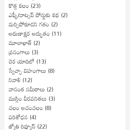
కొత్త కలం
(23)
ఎఫ్బీ/వాట్సప్ పోస్టుకు కథ
(2)
మర్చిపోకూడని గతం
(2)
అరుణాక్షర అద్భుతం
(11)
మూలాఖాత్
(2)
ప్రసంగాలు
(3)
చెర యాదిలో
(13)
స్వేచ్ఛా విహంగాలు
(8)
నివాళి
(12)
వాసంత సమీరాలు
(2)
ముస్లిం వీరవనితలు
(3)
చలం అచంచలం
(8)
ప‌రిశోధ‌న‌
(4)
జ్యోతి రివ్యూస్
(22)