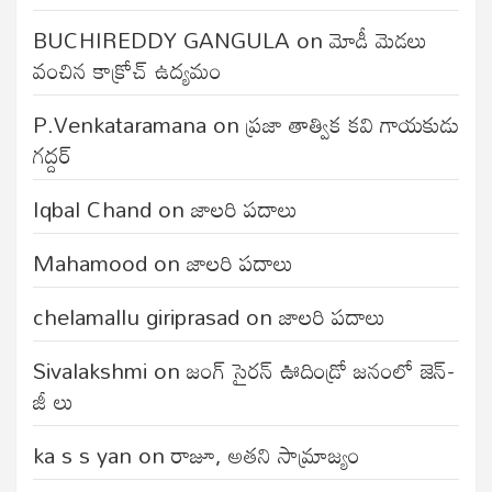
BUCHIREDDY GANGULA
on
మోడీ మెడలు
వంచిన కాక్రోచ్ ఉద్యమం
P.Venkataramana
on
ప్రజా తాత్విక కవి గాయకుడు
గద్దర్
Iqbal Chand
on
జాలరి పదాలు
Mahamood
on
జాలరి పదాలు
chelamallu giriprasad
on
జాలరి పదాలు
Sivalakshmi
on
జంగ్‌ సైరన్‌ ఊదిండ్రో జనంలో జెన్-
జీ లు
ka s s yan
on
రాజూ, అతని సామ్రాజ్యం