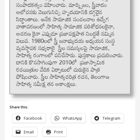
సంపాదకత్వం వహించారు. మార్క్సిజం, స్త్రీవాదం
ఆలోచనకు వెలుగునిచ్చి హృదయానికి దగ్గరైన
సిద్థాంతాలు. అనేక సామాజిక సంచలనాల ఉద్వేగ
వాతావరణంలో సాహిత్య సామాజిక పరిశోధనలకైనా,
ఆచరణ కైనా ఎప్పుడూ ప్రజాపక్షపాత నిబద్ధతే నమ్మిన
విలువ. 1980లలో స్త్రీ జనాభ్యుదయ అధ్యయన సంస్థ
వ్యవస్థాపక సభ్యరాలై స్త్రీల సమస్యలపై సామాజిక,
సాహిత్య రంగాలలో పనిచేసారు. పుస్తకాలు ప్రచురించారు.
దానికి కొనసాగింపుగా 2010లో ప్రజాస్వామిక
రచయిత్రుల వేదిక ఏర్పాటులో చురుకైన పాత్ర
పోషించారు. స్త్రీల సాహిత్యచరిత్ర రచన, తెలంగాణ
సాహిత్య సమీక్ష తన ఆకాంక్షలు.
Share this:
Facebook
WhatsApp
Telegram
Email
Print