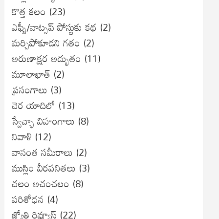
కొత్త కలం
(23)
ఎఫ్బీ/వాట్సప్ పోస్టుకు కథ
(2)
మర్చిపోకూడని గతం
(2)
అరుణాక్షర అద్భుతం
(11)
మూలాఖాత్
(2)
ప్రసంగాలు
(3)
చెర యాదిలో
(13)
స్వేచ్ఛా విహంగాలు
(8)
నివాళి
(12)
వాసంత సమీరాలు
(2)
ముస్లిం వీరవనితలు
(3)
చలం అచంచలం
(8)
ప‌రిశోధ‌న‌
(4)
జ్యోతి రివ్యూస్
(22)