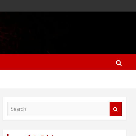
S
e
a
r