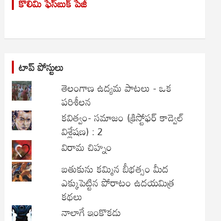
కొలిమి ఫేస్‌బుక్ పేజీ
c
h
టాప్ పోస్టులు
తెలంగాణ ఉద్యమ పాటలు - ఒక
పరిశీలన
కవిత్వం- సమాజం (క్రిస్టోఫర్ కాడ్వెల్
విశ్లేషణ) : 2
విరామ చిహ్నం
బతుకును కమ్మిన బీభత్సం మీద
ఎక్కుపెట్టిన పోరాటం ఉదయమిత్ర
కథలు
నాలాగే ఇంకొకడు