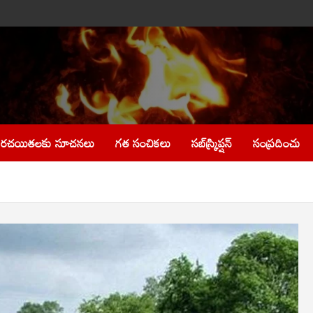
రచయితలకు సూచనలు
గత సంచికలు
సబ్‌స్క్రిప్షన్
సంప్రదించు