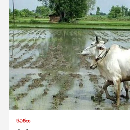
కవితలు