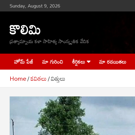
Skip
Sunday, August 9, 2026
to
content
కొలిమి
ప్రత్యామ్నాయ కళా సాహిత్య సాంస్కృతిక వేదిక
హోమ్ పేజీ
మా గురించి
శీర్షికలు
మా రచయితలు
Home
కవితలు
విత్తులు