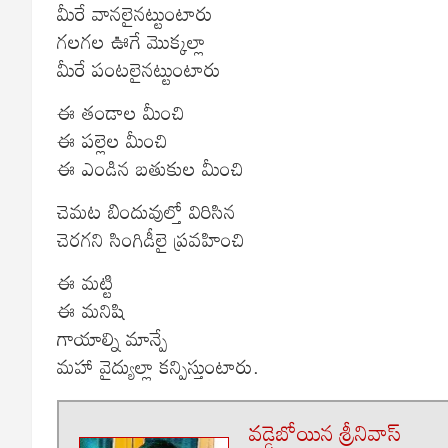
మీరే వానలైనట్టుంటారు
గలగల ఊగే మొక్కల్లా
మీరే పంటలైనట్టుంటారు
ఈ తండాల మీంచి
ఈ పల్లెల మీంచి
ఈ ఎండిన బతుకుల మీంచి
చెమట బిందువుల్తో విరిసిన
చెరగని సింగిడీలై ప్రవహించి
ఈ మట్టి
ఈ మనిషి
గాయాల్ని మాన్పే
మహా వైద్యుల్లా కన్పిస్తుంటారు.
వడ్డెబోయిన శ్రీనివాస్