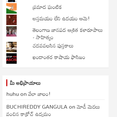
ప్రమాద ఘంటిక
అస్తమయం లేని ఉదయం ఆమె!
తెలంగాణ జానపద ఆశ్రిత కళారూపాలు
- సాహిత్యం
చదవవలసిన పుస్తకాలు
ఖండాంతర కాషాయ ఫాసిజం
మీ అభిప్రాయాలు
huhu
on
వేలా జాలం!
BUCHIREDDY GANGULA
on
మోడీ మెడలు
వంచిన కాక్రోచ్ ఉద్యమం