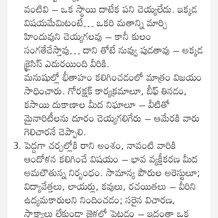
వంటివి – ఒక స్థాయి దాటేక పని చెయ్యలేదు. ఇక్కడ
విషయమేమిటంటే… ఒకరి మతాన్ని మార్చి
హిందువుని చెయ్యగలవు – కానీ కులం
సంగతేచేస్తావు… దాని తోటే నువ్వు పుడతావు – అక్కడ
క్రైసిస్ ఎదురయింది వీరికి.
మనుషుల్లో భీతాహం కలిగించడంలో మాత్రం విజయం
సాధించారు. గోరక్షక్ కార్యక్రమాలూ, బీఫ్ తినడం,
కసాయి దుకాణాల మీద నిఘాలూ – వీటితో
మైనారిటీలను దూరం చెయ్యగలిగేరు – ఆమేరకి వారు
గెలిచారనే చెప్పాలి.
పెద్దగా చర్చల్లోకి రాని అంశం, నావంటి వారికి
ఆందోళన కలిగించే విషయం – భావ వ్యక్తీకరణ మీద
అమలౌతున్న నిర్బంధం. సామాన్య పౌరుల అరెస్టులూ;
విద్యావేత్తలు, లాయర్లు, కవులు, రచయితలు – వీరిని
ఉద్యమకారులని నిందించడం; సరైన విచారణ,
సాక్ష్యాలు లేకుండా జైళ్లలో పెట్టడం – ఇదంతా ఒక