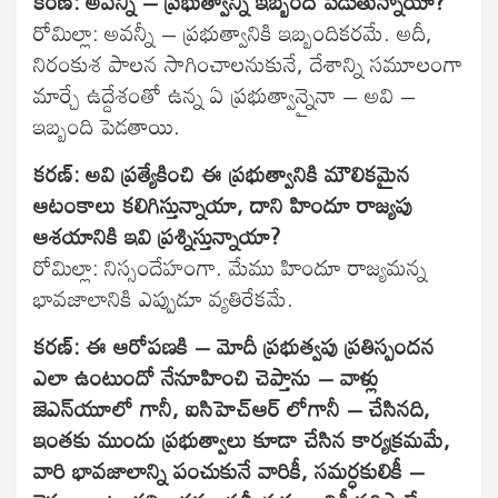
కరణ్: అవన్నీ – ప్రభుత్వాన్ని ఇబ్బంది పెడుతున్నాయా?
రోమిల్లా: అవన్నీ – ప్రభుత్వానికి ఇబ్బందికరమే. అదీ,
నిరంకుశ పాలన సాగించాలనుకునే, దేశాన్ని సమూలంగా
మార్చే ఉద్దేశంతో ఉన్న ఏ ప్రభుత్వాన్నైనా – అవి –
ఇబ్బంది పెడతాయి.
కరణ్: అవి ప్రత్యేకించి ఈ ప్రభుత్వానికి మౌలికమైన
ఆటంకాలు కలిగిస్తున్నాయా, దాని హిందూ రాజ్యపు
ఆశయానికి ఇవి ప్రశ్నిస్తున్నాయా?
రోమిల్లా: నిస్సందేహంగా. మేము హిందూ రాజ్యమన్న
భావజాలానికి ఎప్పుడూ వ్యతిరేకమే.
కరణ్: ఈ ఆరోపణకి – మోదీ ప్రభుత్వపు ప్రతిస్పందన
ఎలా ఉంటుందో నేనూహించి చెప్తాను – వాళ్లు
జెఎన్‌యూలో గానీ, ఐసిహెచ్ఆర్ లోగానీ – చేసినది,
ఇంతకు ముందు ప్రభుత్వాలు కూడా చేసిన కార్యక్రమమే,
వారి భావజాలాన్ని పంచుకునే వారికీ, సమర్ధకులికీ –