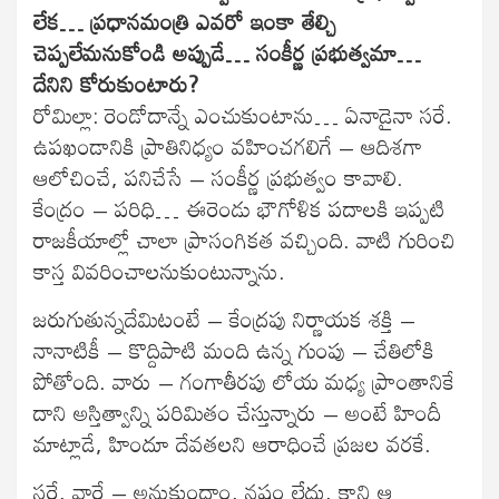
లేక… ప్రధానమంత్రి ఎవరో ఇంకా తేల్చి
చెప్పలేమనుకోండి అప్పుడే… సంకీర్ణ ప్రభుత్వమా…
దేనిని కోరుకుంటారు?
రోమిల్లా: రెండోదాన్నే ఎంచుకుంటాను… ఏనాడైనా సరే.
ఉపఖండానికి ప్రాతినిధ్యం వహించగలిగే – ఆదిశగా
ఆలోచించే, పనిచేసే – సంకీర్ణ ప్రభుత్వం కావాలి.
కేంద్రం – పరిధి… ఈరెండు భౌగోళిక పదాలకి ఇప్పటి
రాజకీయాల్లో చాలా ప్రాసంగికత వచ్చింది. వాటి గురించి
కాస్త వివరించాలనుకుంటున్నాను.
జరుగుతున్నదేమిటంటే – కేంద్రపు నిర్ణాయక శక్తి –
నానాటికీ – కొద్దిపాటి మంది ఉన్న గుంపు – చేతిలోకి
పోతోంది. వారు – గంగాతీరపు లోయ మధ్య ప్రాంతానికే
దాని అస్తిత్వాన్ని పరిమితం చేస్తున్నారు – అంటే హిందీ
మాట్లాడే, హిందూ దేవతలని ఆరాధించే ప్రజల వరకే.
సరే, వారే – అనుకుందాం, నష్టం లేదు, కాని ఆ