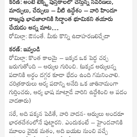
కరణ్: అంటే టెక్స్ట్ పుస్తకాలలో చేస్తున్న సవరణలు,
మార్పులు, చేర్పులు – వీటి ఉద్దేశం – వారి హిందూ
రాజ్యపు భావజాలానికి సిద్ధాంత భూమికని తయారు
చేయడం అన్న మాట…
రోమిల్లా: ఔనంతే. మీకు కొన్ని ఉదాహరణలిచ్చేదా
కరణ్: ఇవ్వండి
రోమిల్లా: కొంత కాలమై – ఇక్కడ ఒక పెద్ద చర్చ
జరుగుతోంది – ఆర్యుల గురించి. (ఇక్కడ ఆర్యులన్న
పదానికి అర్ధం దగ్గర కూడా భేదం ఉంది గమనించాలి.
చరిత్రకారులు ఆర్య పదాన్ని అనేది ఒక జాతినామంగా
గుర్తించరు, ఆర్య భాష మాట్లాడే వారిని ఉద్దేశించి ఆ పదం
వాడతారు)
సరే, అది పక్కన పెడితే, వారి వాదన- ఆర్యులు అందరూ
భారతదేశంలోనే పుట్టారని. ఎందుకంటే – హైందవానికి
మూలం వైదిక మతం, అది బయట నుంచి వచ్చే