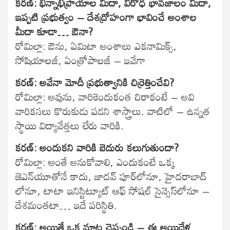
కరణ్: భిన్నాభిప్రాయాల మీదా, విరోధ భావజాలం మీదా,
ఇప్పటి ప్రభుత్వం – దేశద్రోహంగా భావించే అంశాల
మీదా కూడా… ఔనా?
రోమిల్లా: ఔను, ఏమిటా అంశాలు ఎకనామిక్స్,
సోషియాలజీ, ఏంత్రోపాలజీ – ఇవేగా
కరణ్: అవేనా మోదీ ప్రభుత్వానికి చిర్రెత్తించేవి?
రోమిల్లా: అవును, వారికెందుకంత చిరాకంటే – అవి
వారికసలు కొరుకుడు పడని శాస్త్రాలు. వాటిలో – ఉన్నత
స్థాయి విద్యావేత్తలు లేరు వారికి.
కరణ్: అందుకని వారికి బెదురు కలుగుతుందా?
రోమిల్లా: అంతే అనుకోవాలి, ఎందుకంటే ఒక్క
జెఎన్‌యూతోనే కాదు, జాదవ్ పూర్‌లోనూ, హైదరాబాద్
లోనూ, టాటా ఇనిస్టిట్యూట్ ఆఫ్ సోషల్ సైన్సెస్‌లోనూ –
దేశమంతటా… ఇదే పరిస్థితి.
కరణ్: అయితే ఒక మాట చెప్పండి – ఈ అయిదేళ్ల