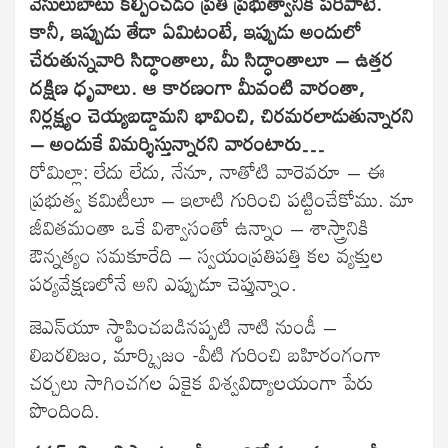
వెసులుబాటు కల్పించడం ప్రతీ ప్రభుత్వానికీ పరిపాటే.
కానీ, ఇప్పుడు తేడా ఏమిటంటే, ఇప్పుడు అందులో
చేరుతున్నవారి సిద్ధాంతాలు, మీ సిద్ధాంతాలూ – ఉత్తర
దక్షిణ ధృవాలు. ఆ కారణంగా మీవంటి వారంతా,
నిర్లక్ష్యం చెయ్యబడ్డామని భావించి, చిరమరలాడుతున్నారని
– అందుకే విమర్శిస్తున్నారని వారంటారు…
రోమిల్లా: లేదు లేదు, నేనూ, నాతోటి వారెవరూ – ఈ
ప్రభుత్వ కమిటీలూ – ఇలాటి గురించి పట్టించేకోము. మా
జీవితమంతా ఒకే విశ్వాసంతో ఉన్నాం – శాస్త్రానికి
ఔన్నత్యం సమకూరేది – స్వయంప్రతిపత్తి కల వ్యక్తుల
పర్యవేక్షణలోనే అని ఎప్పుడూ చెప్తున్నాం.
జెఎన్‌యూ స్థాపించబడినప్పటి నాటి నుండీ –
లిబరలిజం, మార్క్సిజం -వీటి గురించి బహిరంగంగా
చర్చలు సాగించగల ఏకైక విశ్వవిద్యాలయంగా పేరు
పొందింది.