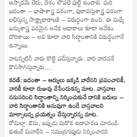
ఆస్కారమే లేదు, దేశం లోపలే పుట్టి ఉండాలి. మరి
ఇదంతా – భాషాశాస్త్ర పరంగా, పురావస్తుశాస్త్ర పరంగా
లభిస్తున్న సాక్ష్యాధారాలకి – విరుద్ధంగా ఉంది. ఈ మధ్యే
జన్యుశాస్త్ర పరమైన అనేక ఆధారాలు కూడా అనేకం
దొరికాయి – అవి కూడా వారి సిద్ధాంతానికి విరుద్ధంగానే
ఉన్నాయి.
వాటన్నిటినీ వారు కొట్టి పడేస్తున్నారు. వారి వాదననే
కొనసాగిస్తున్నారు…
కరణ్: ఇదంతా – ఆర్యులు ఇక్కడి వారేనని ప్రపంచానికీ,
వారికీ కూడా రుజువు చేసేందుకన్న మాట. వాస్తవాల
ననుసరించి సిద్ధాంతాన్ని నిర్మించుకునే దానికి బదులు –
వారి సిద్ధాంతానికి అనువుగా ఉండే వాస్తవాలని
మార్చాలన్న ప్రయత్నం చేస్తున్నారన్న మాట.
రోమిల్లా: ఔను, ఇప్పుడు మరొక ఉదాహరణ చూడండి.
కుతుబ్ మినార్‌ని – సముద్రగుప్తుడు నిర్మించాడని