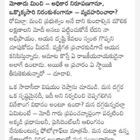
మోతాదు మించి – అధికార నిరూపణగానూ,
ఒక్కొక్కసారి నిరంకుశంగానూ – వ్యవహరించారా?
రోమిల్లా: మంచి ప్రభుత్వం అనే దాని కుండాల్సిన మౌలిక
లక్షణాలని మోదీ అసలు పట్టించుకోనే లేదని నా
అభిప్రాయం. ఆయన దృష్టి కేవలం స్వంత గొప్పని
చూపుకోడం మీదనే. వ్యక్తిగత ప్రచారకుడిగానే ఆయన
కనిపిస్తున్నాడు. ఆమాట కొస్తే ఏ రాజకీయనాయకుడైనా
అలాగే ఉంటాడు. అయితే ఆ ప్రచారం ఏ స్థాయికి
తీసుకెళుతున్నారో – చూడాలి.
ఒక సాదాసీదా విషయం చెప్తాను చూడండి. మన దగ్గర
ఒక స్పష్టమైనదీ, ఇదీ అని నిర్వచించి చెప్పగలిగిన
విదేశాంగ విధానం అంటూ ఉందా? మన దగ్గరున్నదల్లా
ఏమిటంటే – మోదీ గారు ప్రపంచవ్యాప్తంగా పర్యటించి
అక్కడి ప్రధానులనీ, ప్రెసిడెంట్‌లనీ ఆలింగనం
చేసుకుంటున్న ఫోటోగ్రాఫ్‌లు మాత్రమే. మన చుట్టూ ఉన్న
దేశాలలోని వివిధ అంశాలతో మన సంబంధాలెలా