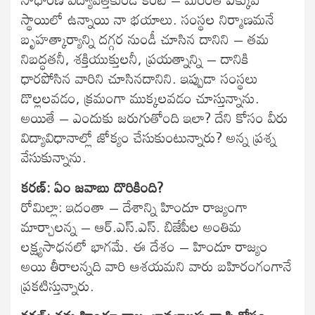
స్థాయిలో ఉన్నాయి నా భయాలు. సంస్థల నిర్మాణమనే
బృహత్కార్యాన్ని దగ్గర నుండీ చూసిన దానిని – తమ
నిబద్ధతనీ, శక్తియుక్తులనీ, ప్రయత్నాన్ని – దానికి
ధారపోసిన వారిని చూసినదానిని. ఇప్పుడా సంస్థలు
డొల్లలవడం, క్రమంగా ముక్కలవడం చూస్తున్నాను.
అయితే – ఎందుకు జరుగుతోంది ఇలా? దేని కోసం వీరు
విద్యావిధానాల్లో జోక్యం చేసుకుంటున్నారు? అన్న ప్రశ్న
వేసుకున్నాను.
కరణ్: ఏం జవాబు దొరికింది?
రోమిల్లా: ఇదంతా – దేశాన్ని హిందూ రాజ్యంగా
మార్చాలన్న – ఆర్‌.ఎస్‌.ఎస్. బిజేపీల అంతిమ
లక్ష్యసాధనలో భాగమే. ఈ దేశం – హిందూ రాజ్యం
అయి తీరాలన్నది వారి ఆశయమని వారు బహిరంగంగానే
ప్రకటిస్తున్నారు.