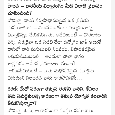
పాలన – భారతీయ విద్యారంగం మీద ఎలాటి ప్రభావం
చూపించింది?
రోమిల్లా: వారికి సర్వసాధారణమైన ఒక ప్రక్రియ
నుపయోగించి – విజయవంతంగా విద్యారంగాన్ని
ఛిన్నాభిన్నం చేయగలిగారు. అదేమిటంటే – చొరబాటు
చర్య. ఎక్కడైనా ఒక పదవి లేదా ఉద్యోగం ఖాళీ అయితే
దానిలో వారి మనుషులని నింపడం. విషాదకరమైన
విషయమేమిటంటే – అందులో చాలా భాగం –
శాస్త్రపరంగా హీన ప్రమాణాలు కలవారే.
కారణమేమిటంటే – వారు మేధోపరమైన సవాళ్లను
ఎదుర్కుని నిలబడిన వారు కాకపోవడమే…
కరణ్: మేధో పరంగా తక్కువ తరగతి వారిని, కేవలం
తమ సమర్ధకులన్న కారణంగా తక్కువ యోగ్యత కలవారిని
తీసుకొస్తున్నారా?
రోమిల్లా: ఔను, ఆ కారణంగా సంస్థల ప్రమాణాలు