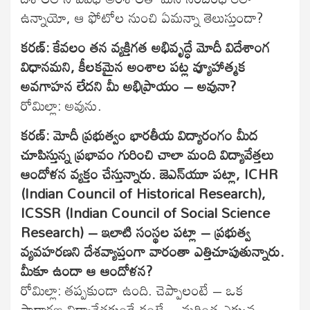
ఉన్నాయో, ఆ ఫోటోల నుంచి ఏమన్నా తెలుస్తుందా?
కరణ్: కేవలం తన వ్యక్తిగత అభివృద్ధే మోదీ విదేశాంగ
విధానమని, కీలకమైన అంశాల పట్ల వ్యూహాత్మక
అవగాహన లేదని మీ అభిప్రాయం – అవునా?
రోమిల్లా: అవును.
కరణ్: మోదీ ప్రభుత్వం భారతీయ విద్యారంగం మీద
చూపిస్తున్న ప్రభావం గురించి చాలా మంది విద్యావేత్తలు
ఆందోళన వ్యక్తం చేస్తున్నారు. జెఎన్‌యూ పట్లా, ICHR
(Indian Council of Historical Research),
ICSSR (Indian Council of Social Science
Research) – ఇలాటి సంస్థల పట్లా – ప్రభుత్వ
వ్యవహరణని దేశవ్యాప్తంగా వారంతా ఎత్తిచూపుతున్నారు.
మీకూ ఉందా ఆ ఆందోళన?
రోమిల్లా: తప్పకుండా ఉంది. చెప్పాలంటే – ఒక
సాధారణ విద్యావేత్తకుండే కంటే – మరింత ఎక్కువ