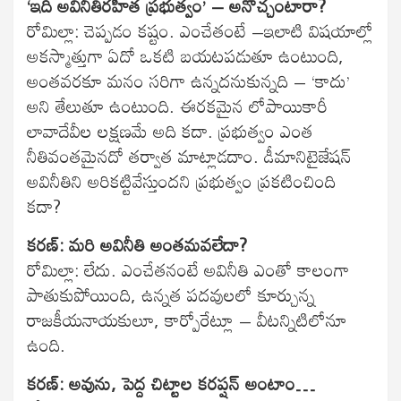
‘ఇది అవినీతిరహిత ప్రభుత్వం’ – అనొచ్చంటారా?
రోమిల్లా: చెప్పడం కష్టం. ఎంచేతంటే –ఇలాటి విషయాల్లో
అకస్మాత్తుగా ఏదో ఒకటి బయటపడుతూ ఉంటుంది,
అంతవరకూ మనం సరిగా ఉన్నదనుకున్నది – ‘కాదు’
అని తేలుతూ ఉంటుంది. ఈరకమైన లోపాయికారీ
లావాదేవీల లక్షణమే అది కదా. ప్రభుత్వం ఎంత
నీతివంతమైనదో తర్వాత మాట్లాడదాం. డీమానిటైజేషన్
అవినీతిని అరికట్టివేస్తుందని ప్రభుత్వం ప్రకటించింది
కదా?
కరణ్: మరి అవినీతి అంతమవలేదా?
రోమిల్లా: లేదు. ఎంచేతనంటే అవినీతి ఎంతో కాలంగా
పాతుకుపోయింది, ఉన్నత పదవులలో కూర్చున్న
రాజకీయనాయకులూ, కార్పోరేట్లూ – వీటన్నిటిలోనూ
ఉంది.
కరణ్: అవును, పెద్ద చిట్టాల కరప్షన్ అంటాం…