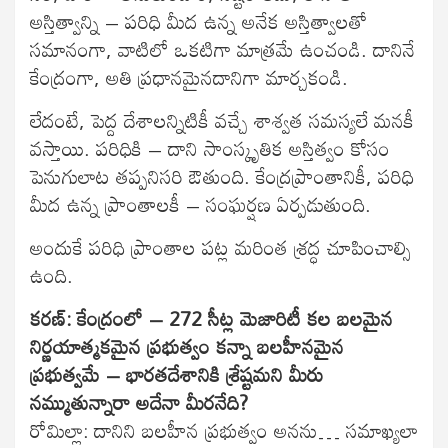
అస్తిత్వాన్ని – పరిధి మీద ఉన్న అనేక అస్తిత్వాలతో
సమానంగా, వాటిలో ఒకటిగా మాత్రమే ఉంచండి. దానినే
కేంద్రంగా, అతి ప్రధానమైనదానిగా మార్చకండి.
లేదంటే, పెద్ద దేశాలన్నిటికీ వచ్చే శాశ్వత సమస్యలే మనకీ
వస్తాయి. పరిధికి – దాని సాంస్కృతిక అస్తిత్వం కోసం
పెనుగులాట తప్పనిసరి ఔతుంది. కేంద్రప్రాంతానికీ, పరిధి
మీద ఉన్న ప్రాంతాలకీ – సంఘర్షణ ఏర్పడుతుంది.
అందుకే పరిధి ప్రాంతాల పట్ల మరింత శ్రద్ధ చూపించాల్సి
ఉంది.
కరణ్: కేంద్రంలో – 272 సీట్ల మెజారిటీ కల బలమైన
నిర్ణయాత్మకమైన ప్రభుత్వం కన్నా బలహీనమైన
ప్రభుత్వమే – భారతదేశానికి శ్రేష్టమని మీరు
నమ్ముతున్నారా అదేనా మీరనేది?
రోమిల్లా: దానిని బలహీన ప్రభుత్వం అనను… సమాఖ్యలా