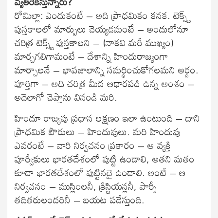
వ్యతిరేకిస్తున్నారు?
రోమిల్లా: ఎందుకంటే – అది ప్రాధమికం కనక. టెక్స్ట్
పుస్తకాలలో మార్పులు చెయ్యడమంటే – అందులోనూ
చరిత్ర టెక్స్ట్ పుస్తకాలని – (నాకవి మరీ ముఖ్యం)
మార్చగలిగామంటే – దేశాన్ని హిందురాజ్యంగా
మార్చాలనే – భావజాలాన్ని సమర్ధించుకోగలమని అర్దం.
పూర్తిగా – అది చరిత్ర మీద ఆధారపడి ఉన్న అంశం –
అదెలాగో చెప్తాను వినండి మరి.
హిందూ రాజ్యపు ప్రధాన లక్షణం ఇలా ఉంటుంది – దాని
ప్రాధమిక పౌరులు – హిందువులు. మరి హిందువు
ఎవరంటే – వారి నిర్వచనం ప్రకారం – ఆ వ్యక్తి
పూర్వీకులు భారతదేశంలో పుట్టి ఉండాలి, అతని మతం
కూడా భారతదేశంలో పుట్టినదై ఉండాలి. అంటే – ఆ
నిర్వచనం – ముస్లింలనీ, క్రిస్టియన్లనీ, పార్సీ
తదితరులందరినీ – బయట పడేస్తుంది.