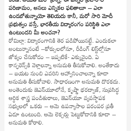
పరిణామం, అసలు ఎన్నికల ఫలితాలూ – ఎలా
ఉండబోతున్నాయో తెలియదు కానీ, మరో సారి మోదీ
ప్రభుత్వం వస్తే, భారతీయ విద్యారంగం పరిస్థితి ఎలా
ఉంటుందని మీ అంచనా?
రోమిల్లా: విద్యారంగానికి తెర పడిపోయినట్టే. ఎందుకలా
అంటున్నానంటే –కోర్సులలోనూ, రీడింగ్ లిస్ట్‌ల్లోనూ
జోక్యం చేసుకోడం – ఇప్పటికే- ఎక్కువైంది. ఏ
కాన్ఫరెన్స్‌కి వెళ్లాలన్నా అనుమతి తీసుకోవాలి. అంతేకాదు
– బయట నుంచి ఎవరిని ఆహ్వానించాలన్నా కూడా
అనుమతి తీసుకోవాలి. సాధారణంగా అనుమతి దొరకదు.
అంతెందుకు జెఎన్‌యూలోనే, కృష్ణా భరద్వాజ్, సుప్రసిద్ధ
ఆర్ధిక శాస్త్ర పండితురాలు, జెఎన్‌యూ వ్యవస్థాపక
సభ్యులలో ఒకరు – ఆమె ఉపన్యాసాల పరంపర ప్రతీ
ఏడూ ఉంటుంది. ఆమె లెక్చర్లు పెట్టుకోడానికి కూడా –
అనుమతి కోరాలి.