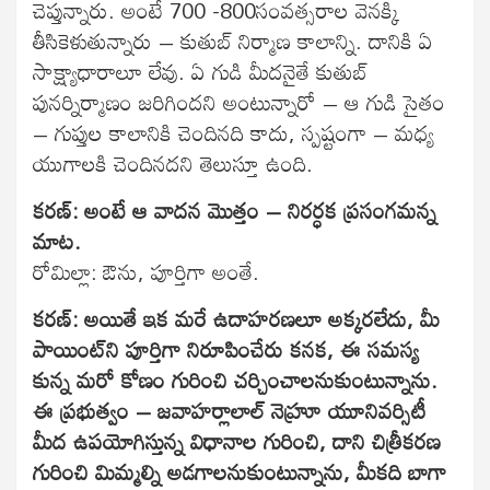
చెప్తున్నారు. అంటే 700 -800సంవత్సరాల వెనక్కి
తీసికెళుతున్నారు – కుతుబ్ నిర్మాణ కాలాన్ని. దానికి ఏ
సాక్ష్యాధారాలూ లేవు. ఏ గుడి మీదనైతే కుతుబ్
పునర్నిర్మాణం జరిగిందని అంటున్నారో – ఆ గుడి సైతం
– గుప్తుల కాలానికి చెందినది కాదు, స్పష్టంగా – మధ్య
యుగాలకి చెందినదని తెలుస్తూ ఉంది.
కరణ్: అంటే ఆ వాదన మొత్తం – నిరర్ధక ప్రసంగమన్న
మాట.
రోమిల్లా: ఔను, పూర్తిగా అంతే.
కరణ్: అయితే ఇక మరే ఉదాహరణలూ అక్కరలేదు, మీ
పాయింట్‌ని పూర్తిగా నిరూపించేరు కనక, ఈ సమస్య
కున్న మరో కోణం గురించి చర్చించాలనుకుంటున్నాను.
ఈ ప్రభుత్వం – జవాహర్లాలాల్ నెహ్రూ యూనివర్సిటీ
మీద ఉపయోగిస్తున్న విధానాల గురించి, దాని చిత్రీకరణ
గురించి మిమ్మల్ని అడగాలనుకుంటున్నాను, మీకది బాగా