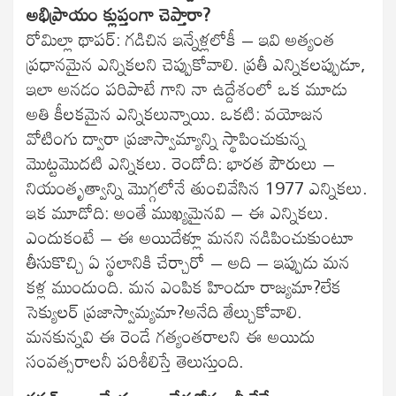
అభిప్రాయం క్లుప్తంగా చెప్తారా?
రోమిల్లా థాపర్‌: గడిచిన ఇన్నేళ్లలోకీ – ఇవి అత్యంత
ప్రధానమైన ఎన్నికలని చెప్పుకోవాలి. ప్రతీ ఎన్నికలప్పుడూ,
ఇలా అనడం పరిపాటే గాని నా ఉద్దేశంలో ఒక మూడు
అతి కీలకమైన ఎన్నికలున్నాయి. ఒకటి: వయోజన
వోటింగు ద్వారా ప్రజాస్వామ్యాన్ని స్థాపించుకున్న
మొట్టమొదటి ఎన్నికలు. రెండోది: భారత పౌరులు –
నియంతృత్వాన్ని మొగ్గలోనే తుంచివేసిన 1977 ఎన్నికలు.
ఇక మూడోది: అంతే ముఖ్యమైనవి – ఈ ఎన్నికలు.
ఎందుకంటే – ఈ అయిదేళ్లూ మనని నడిపించుకుంటూ
తీసుకొచ్చి ఏ స్థలానికి చేర్చారో – అది – ఇప్పుడు మన
కళ్ల ముందుంది. మన ఎంపిక హిందూ రాజ్యమా?లేక
సెక్యులర్ ప్రజాస్వామ్యమా?అనేది తేల్చుకోవాలి.
మనకున్నవి ఈ రెండే గత్యంతరాలని ఈ అయిదు
సంవత్సరాలనీ పరిశీలిస్తే తెలుస్తుంది.