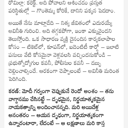
రోమిల్లా: కరెక్ట్. అది పోవాలని ఆశించడం ప్రస్తుత
పరిస్థితుల్లో – గొంతెమ్మ కోరికే, దానిని పక్కన పెడదాం.
అయితే నేను మాట్లాడేది – నిత్య జీవితంలో ఎదురయ్యే
అవినీతి గురించి. అది తగ్గకపోగా, ఇంకా ఎక్కువైందని
తెలుస్తోంది. ఒక సాధారణ వ్యక్తి దైనందిన కార్యకలాపాల
కోసం – టికెట్‌లో, కూపన్‌లో, ఐడెంటిటీ కార్డో – ఇలాటి
పనులు వేటి కోసమైనా వెళ్లవలసి వచ్చిందనుకోండి –
ప్రభుత్వోద్యోగుల కవనీ, పోలీసుల కవనీ – డబ్బు
చెల్లించాల్సిందే. ఆరకంగా చెప్పాలంటే – అవినీతి మరింత
పెరిగింది.
కరణ్: మోదీ గర్వంగా చెప్పుకునే రెండో అంశం – తను
వాగ్దానము చేసినట్టే – దృఢమైన, నిర్ణయాత్మకమైన
నాయకత్వాన్ని అందించానన్నది. మరి అయిదేళ్ల
అనంతరం – ఆయన దృఢంగా, నిర్ణయాత్మకంగా
ఉన్నారంటారా, లేదంటే – ఆ లక్షణాలు మరి కాస్త