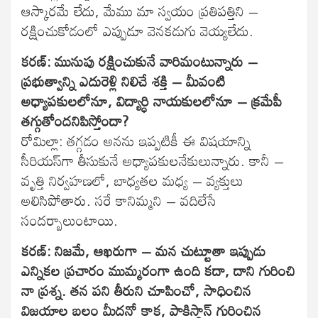
ఆస్కారమే లేదు, మేము మా స్వయం ప్రతిపత్తిని –
రక్షించుకోడంలో ఎప్పుడూ వెనకడుగు వెయ్యలేదు.
కరణ్: మునుపు రక్షించుకునే వారిమంటున్నారు –
ప్రభుత్వాన్ని ఎదురెళ్లి నిలిచే శక్తి – మీవంటి
అధ్యాపకులలోనూ, విద్యార్ధి నాయకులలోనూ – క్రమేపీ
తగ్గుతోందనిపిస్తోందా?
రోమిల్లా: తగ్గడం అనను ఇప్పటికీ ఈ విషయాన్ని
సీరియస్‌గా తీసుకునే అధ్యాపకులనేకులున్నారు. కానీ –
వృత్తి నిర్వహణలో, బాధ్యతల మధ్య – వ్యక్తులు
అలిసిపోతారు. సరే కానిమ్మని – వదిలేసే
సందర్బాలుంటాయి.
కరణ్: నిజమే, ఆఖరుగా – మన చుట్టూతా ఇప్పుడు
ఎన్నికల ప్రచారం ముమ్మరంగా ఉంది కదా, దాని గురించి
నా ప్రశ్న. తన పని తీరుని చూపించో, సాధించిన
విజయాల బలం మీదనో కాక, పాకిస్థాన్ గురించిన