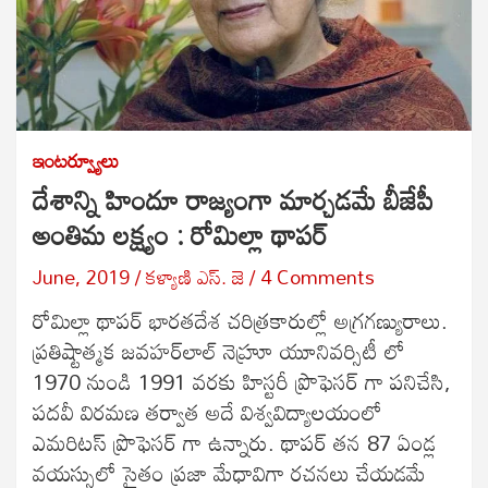
ఇంటర్వ్యూలు
దేశాన్ని హిందూ రాజ్యంగా మార్చడమే బీజేపీ
అంతిమ లక్ష్యం : రోమిల్లా థాపర్
June, 2019
కళ్యాణి ఎస్. జె
4 Comments
రోమిల్లా థాపర్ భారతదేశ చరిత్రకారుల్లో అగ్రగణ్యురాలు.
ప్రతిష్టాత్మక జవహర్‌లాల్ నెహ్రూ యూనివర్సిటీ లో
1970 నుండి 1991 వరకు హిస్టరీ ప్రొఫెసర్ గా పనిచేసి,
పదవీ విరమణ తర్వాత అదే విశ్వవిద్యాలయంలో
ఎమరిటస్ ప్రొఫెసర్ గా ఉన్నారు. థాపర్ తన 87 ఏండ్ల
వయస్సులో సైతం ప్రజా మేధావిగా రచనలు చేయడమే