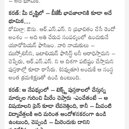
– అదే భూమిక.
కరణ్: మీ దృష్టిలో – బీజేపీ భావజాలానికి కూడా అదే
భూమిక…
రోమిల్లా: ఔను. ఆర్‌.ఎస్‌.ఎస్. ని ప్రభావితం చేసే రెండో
అంశం – అది అతి చేరువ సంపర్కంలో ఉంచుకునే
యూరోపియన్ ఫాసిజం. వారి నాయకులు –
ముస్సోలినీని, ఇటాలియన్ ఫాసిస్ట్ లనీ ఆరాధిస్తామని –
చెప్పేరు, ఆర్‌.ఎస్‌.ఎస్. ని ఆ దిశగా పటిష్టం చేస్తామని
పుస్తకాల్లో కూడా రాసేరు. (నవ్వుతూ) అందుకే ఆ సంస్థ
అంత క్రమశిక్షణతో ఉండి ఉంటుంది.
కరణ్: ఆ నేపథ్యంలో – టెక్స్ట్ పుస్తకాలలో చేస్తున్న
మార్పుల గురించి మీరేం చెప్తారు -ఎంచేతంటే – ఆ
విషయాలని ప్రెస్ కూడా లేవనెత్తింది, కానీ – మీవంటి
విద్యావేత్తలకి అది మరింత ఆందోళనకరంగా ఉండి
ఉంటుంది, చెప్పండి – మీరెందుకు దానిని