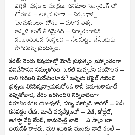
ఎత్తైతే, పుస్తకాల ముద్రణ, సినిమాల సెన్సారింగ్ లో
చొరబడి – అక్కడ కూడా – నిర్బంధాన్ని
పెంచుకుంటూ పోడం – మరొక ఎత్తు.
అన్నిటి కంటే తీవ్రమైనది – విద్యారంగానికి
సంబంధించిన సంస్థలని – నేలమట్టం చేసేందుకు
సాగుతున్న ప్రయత్నం.
కరణ్: రెండు విషయాల్లో మోదీ ప్రభుత్వం బ్రహ్మాండంగా
పనిచేసానని నమ్ముతోంది. ఒకటి మచ్చలేని పరిపాలన –
దాని గురించి మీరేమంటారు? ఇప్పుడు రఫైల్ గురించి
ప్రశ్నలు వినిపిస్తున్నాయనుకోండి కానీ ఏమాటకామాటే
చెప్పుకోవాలి, నేరం జరిగిందని నిర్వివాదంగా
నిరూపించగల రుజువులో, డబ్బు మార్పిడి జాడలో – ఏవీ
కనపడ్డం లేదు. మోదీ పర్యవేక్షణలో – 2జీ, కోల్గేట్,
ఆగస్టా వేస్ట్ లేండ్, కామన్వెల్త్ లాటి – ఏ స్కాం లూ –
బయటికి రాలేదు. మరి ఇంతకు ముందు వాటి కంటే –