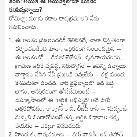
కరణ్: అయితే ఈ అయిదేళ్లలోనూ మీకేవేం
కనిపిస్తున్నాయి?
రోమిల్లా: మూడు రకాల కార్యక్రమాలని నేను
గమనించాను.
ఈ అంశం ప్రజలందరికీ తెలిసినదే, చాలా విస్తృతంగా
చర్చించబడింది కూడా. ఆర్ధికరంగ సంబంధమైన –
ఈ అంశంలో – డీమానిటైజేషన్, వ్యవసాయరంగం,
గ్రామీణ ఆర్ధిక వ్యవస్థ, నిరుద్యోగం – ఇవన్నీ ఉన్నాయి.
వాగ్దానం చేసిన వేవీ ప్రజలకి ఇవ్వలేదు – కళ్ల ముందు
కనపడుతూ ఉందది. వారి వైఫల్యాలలో ఇది పెద్ద
భాగం. ఆసక్తికరంగా తోచేదేమిటంటే –
ఉపన్యాసాలలో ఈ ‘ఆర్ధిక అభివృద్ధి’ అనే ఊసే
ఎత్తకపోవడం. కాంగ్రెస్ కానీ, బీజేపీ కానీ – ‘నువ్వంటే
నువ్వ’ని నిందారోపణలే తప్ప ఆర్ధిక విధానాల చర్చ
చేయడం – ఎక్కడా వినపడలేదు.
హిందుత్వ కార్యక్రమాలు – ఘర్ వాపసీ, లవ్ జిహాద్