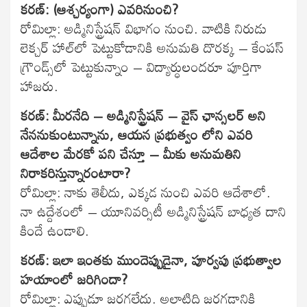
కరణ్: (ఆశ్చర్యంగా) ఎవరినుంచి?
రోమిల్లా: అడ్మినిస్ట్రేషన్ విభాగం నుంచి. వాటికి నిరుడు
లెక్చర్ హాల్‌లో పెట్టుకోడానికి అనుమతి దొరక్క – కేంపస్
గ్రౌండ్స్‌లో పెట్టుకున్నాం – విద్యార్ధులందరూ పూర్తిగా
హాజరు.
కరణ్: మీరనేది – అడ్మినిస్ట్రేషన్ – వైస్ ఛాన్సలర్ అని
నేననుకుంటున్నాను, ఆయన ప్రభుత్వం లోని ఎవరి
ఆదేశాల మేరకో పని చేస్తూ – మీకు అనుమతిని
నిరాకరిస్తున్నారంటారా?
రోమిల్లా: నాకు తెలీదు, ఎక్కడ నుంచి ఎవరి ఆదేశాలో.
నా ఉద్దేశంలో – యూనివర్సిటీ అడ్మినిస్ట్రేషన్ బాధ్యత దాని
కిందే ఉండాలి.
కరణ్: ఇలా ఇంతకు ముందెప్పుడైనా, పూర్వపు ప్రభుత్వాల
హయాంలో జరిగిందా?
రోమిల్లా: ఎప్పుడూ జరగలేదు. అలాటిది జరగడానికి