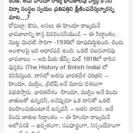
కరణ్: తమ హిందూ రాజ్య భావజాలపు వ్యాప్తి కోసం
విద్యా సంస్థల స్వయం ప్రతిపత్తిని క్షీణింపచేస్తున్నారన్న
మాట…?
రోమిల్లా: ఔను, అసలు ఈ హిందూ రాజ్యమనే
భావజాలాన్ని కాస్త వివరించనీయండి – ఈ సిద్ధాంతం
మొట్ట మొదటి సారిగా -1930లో రూపుదిద్దుకుంది. రెండు
అంశాలపై ఇది ఆధారపడి ఉంది. ఒకటి వలసవాదపు
భావజాలం – అది మీకు జేమ్స్ మిల్ 1818లో రాసిన
పుస్తకం (The History of British India) లో
కనిపిస్తుంది. దానిలో అతను భారతదేశ చరిత్రని –
హిందూ, ముస్లిం, బ్రిటిష్ అనే మూడు దశలుగా
విభజిస్తాడు. భారతదేశం -హిందూ, ముస్లిం అనే రెండు
జాతులతో ఉన్నదనీ, అవెప్పుడూ ఒక దానితో ఒకటి
కలహించుకుంటూనే ఉన్నవనీ – అతని వాదన. అదే
రెండు జాతుల సిద్ధాంతం – ఈ హిందూ రాజ్యమనే
ఆలోచనకి – ఖచ్చితంగా, సంపూర్ణంగా, నిస్సందేహంగా