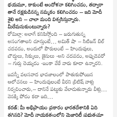
భయమూ, కాకుంటే ఆందోళనా కలిగించడం, తద్వారా
తానే రక్షకుడినన్న నమ్మకం కలిగించడం – ఇది మోదీ
శైలి అని – చాలా మంది విశ్వసిస్తున్నారు.
మీరేమనుకుంటున్నారు?
రోమిల్లా: అలాగే కనిపిస్తోంది – జరుగుతున్న
అసంగతాలని చూస్తుంటే… అమిత్ షా – సిటిజన్ బిల్
చదవడం, అందులో పౌరులంటే – హిందువులు,
బౌద్ధులు, సిక్కులు, జైనులు -అని చదవడం, అప్పుడెవరో
– గుర్తు చెయ్యడం -ఇంకా వేరే వారు కూడా ఉన్నారని.
ఇవన్నీ వలసవాద భావజాలంలో పాతుకుపోయిన
ఆలోచనలు – హిందువులంటే వీరని బ్రిటిష్ వాళ్లు
నిర్వచించారు,– దానినే పట్టుకు వేలాడుతున్నారు వీళ్లు…
వెనక్కి పోడం కదా ఇది…
కరణ్: మీ అభిప్రాయం ప్రకారం భారతదేశానికి ఏది
తగినది? మోదీ నాయకత్వంలోని మెజారిటీ ప్రభుత్వమా