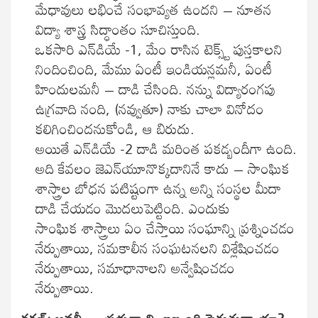
మేధావులు లభించే సంభావ్యత ఉందని – నూతన
విద్యా శాస్త్ర సిద్ధాంతం సూచిస్తుంది.
ఒకసారి ఎన్‌డియే -1, మేం రాసిన టెక్స్ట్ పుస్తకాలని
నిందించింది, మేము ఏంటీ ఇండియన్లమనీ, ఏంటీ
హిందులమనీ – దాడి చేసింది. నన్ను విద్యారంగపు
ఉగ్రవాది నంది, (నవ్వుతూ) నాకు చాలా వినోదం
కలిగించిందనుకోండి, ఆ బిరుదు.
అయితే ఎన్‌డియే -2 దాడి మరింత పకడ్బందీగా ఉంది.
అది కేవలం జెఎన్‌యూనొక్కదానినే కాదు – సాంఘిక
శాస్త్రాల బోధన పటిష్టంగా ఉన్న అన్ని సంస్థల మీదా
దాడి చేయడం మొదలుపెట్టింది. ఎందుకు
సాంఘిక శాస్త్రాలు ఏం చేస్తాయి సంఘాన్ని ప్రశ్నించడం
నేర్పుతాయి, సమకాలీన సంఘటనలని విశ్లేషించడం
నేర్పుతాయి, సమాధానాలని అన్వేషించడం
నేర్పుతాయి.