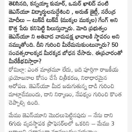
తెలిసినది, కన్నయ్యా కుమార్, ఒమర్ ఖాలిద్ వంటి
జెఎన్‌యూ విద్యార్థులనుద్దేశించి , అరుణ్ జైట్లీ, నరేంద్ర
మోదీలు – టుక్‌డే టుక్‌డే (ముక్కల ముక్కల) గేంగ్ అని
కొత్త పేరు కనిపెట్టి పిలుస్తున్నారు. మోది ప్రభుత్వం
జెఎన్‌యూ ని అతివాద వామపక్ష భావాలకి స్థావరం అని
నమ్ముతోంది. దీని గురించి మీరేమనుకుంటున్నారు? 50
సంవత్సరాలక్కడ మీరక్కడ బోధన చేసారు. ఈప్రచారంతో
మీరేకీభవిస్తారా?
రోమిల్లా: ఎంత మాత్రమూ లేదు, ఇది పూర్తిగా రాజకీయ
ప్రయోజనాల కోసం చేసే చిత్రీకరణ, నిరాధారమైన
ఆరోపణ. జెఎన్‌యూ మీద జరుగుతున్న దాడి గురించి
మాట్లాడేముందు, దాని నిర్మాణం, నేపథ్యం గురించి కొంత
చెప్పాల్సి ఉంది.
మేము జెఎన్‌యూని మొదలుపెట్టినపుడు – నేను దాని
6గురు వ్యవస్థాపక ప్రొఫెసర్‌లలో ఒకరిని – మేము 3
లక్ష్యాలని ప్రధానంగా మాముందుంచుకున్నాం.