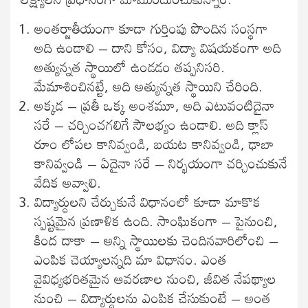
అంతర్జాతీయంగా కూడా గుర్తింపు పొందిన సంస్థగా
అది ఉండాలి – దాని కోసం, విద్యా విషయకంగా అది
అత్యున్నత స్థాయిలో ఉండడం తప్పనిసరి.
మేమాశించినట్టే, అది అత్యున్నత స్థాయిని చేరింది.
అక్కడ – ప్రతీ ఒక్క అంశమూ, అది ఎటువంటిదైనా
సరే – చర్చించగలిగే సౌలభ్యం ఉండాలి. అది క్లాస్
రూం లోపల కానివ్వండి, బయట కానివ్వండి, ఢాబా
కానివ్వండి – ఏదైనా సరే – నిర్భయంగా చర్చించుకునే
వేదిక అవ్వాలి.
విద్యార్ధులని చేర్చుకునే విధానంలో కూడా మాకొక
స్పష్టమైన ప్రణాళిక ఉంది. సాంఘికంగా – పైనుంచి,
కింద దాకా – అన్ని స్థాయిలకు చెందినవారిలోంచి –
ఎంపిక చెయ్యాలన్నది మా విధానం. ఎంత
వైవిధ్యభరితమైన ఆవరణాల నుంచి, జీవిత నేపథ్యాల
నుంచి – విద్యార్ధులను ఎంపిక చేసుకుంటే – అంత