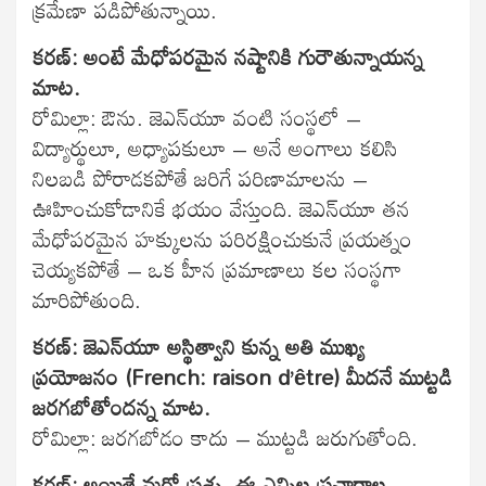
క్రమేణా పడిపోతున్నాయి.
కరణ్: అంటే మేధోపరమైన నష్టానికి గురౌతున్నాయన్న
మాట.
రోమిల్లా: ఔను. జెఎన్‌యూ వంటి సంస్థలో –
విద్యార్థులూ, అధ్యాపకులూ – అనే అంగాలు కలిసి
నిలబడి పోరాడకపోతే జరిగే పరిణామాలను –
ఊహించుకోడానికే భయం వేస్తుంది. జెఎన్‌యూ తన
మేధోపరమైన హక్కులను పరిరక్షించుకునే ప్రయత్నం
చెయ్యకపోతే – ఒక హీన ప్రమాణాలు కల సంస్థగా
మారిపోతుంది.
కరణ్: జెఎన్‌యూ అస్థిత్వాని కున్న అతి ముఖ్య
ప్రయోజనం (French: raison d’être) మీదనే ముట్టడి
జరగబోతోందన్న మాట.
రోమిల్లా: జరగబోడం కాదు – ముట్టడి జరుగుతోంది.
కరణ్: అయితే మరో ప్రశ్న, ఈ ఎన్నిల ప్రచారాల