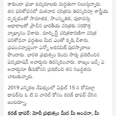
కాకుండా ప్రజా ఉద్యమాలకు మద్దతుగా నిలుస్తున్నారు.
తన పరిశోధనలో మతవాద చరిత్రను తిరస్కరిస్తూ శాస్త్రీయ
దృక్పథంతో సామాజిక, సాంస్కృతిక, పురావస్తు
ఆధారాలతో ప్రాచీన భారతీయ చరిత్రకు సరికొత్త
వ్యాఖ్యానం చేశారు. మార్క్సిస్ట్ చరిత్రకారిణిగా చరిత్ర
పరిశోధనా పద్ధతుల మీద ఎంతో కృషి చేశారు.
ప్రపంచవ్యాప్తంగా ఎన్నో అకడమిక్ పురస్కారాలు
పొందారు. భారత ప్రభుత్వం రెండు సార్లు ప్రకటించిన
పద్మభూషన్ అవార్డును తిరస్కరించారు. రాజ్యం ఇచ్చే ఏ
అవార్డునూ తీసుకోనని ప్రకటించి తన నిబద్ధతను
చాటుకున్నారు.
2019 ఎన్నికల నేపథ్యంలో ఏప్రిల్ 15 న రోమిల్లా
థాపర్‌ను ఓ టి.వి చానెల్ కోసం కరణ్ థాపర్ చేసిన
ఇంటర్వ్యూ.
కరణ్ థాపర్: మోదీ ప్రభుత్వం మీద మీ అంచనా, మీ