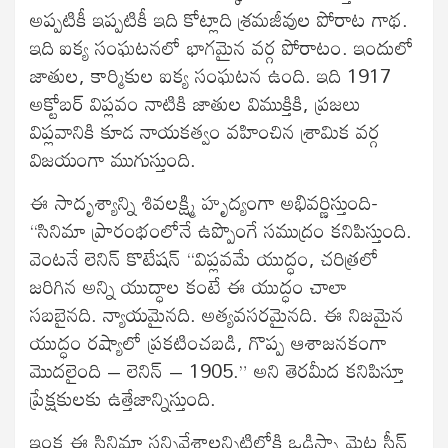
అప్పటికీ ఇప్పటికీ ఇది కోట్లాది శ్రమజీవుల పోరాట గాథ.
ఇది ఐక్య సంఘటనలో భాగమైన వర్గ పోరాటం. ఇందులో
జాతుల, కార్మికుల ఐక్య సంఘటన ఉంది. ఇది 1917
అక్టోబర్‍ విప్లవం నాటికి జాతుల విముక్తికి, ప్రజలు
విప్లవానికి కూడ నాయకత్వం వహించిన శ్రామిక వర్గ
విజయంగా ముగుస్తుంది.
ఈ సాదృశ్యాన్ని శివలక్ష్మి హృద్యంగా అభివర్ణిస్తుంది-
“సినిమా ప్రారంభంలోనే ఉప్పొంగే సముద్రం కనిపిస్తుంది.
వెంటనే లెనిన్‍ కొటేషన్‍ “విప్లవమే యుద్ధం, చరిత్రలో
జరిగిన అన్ని యుద్ధాల కంటే ఈ యుద్ధం చాలా
సబబైనది. న్యాయమైనది. అత్యవసరమైనది. ఈ నిజమైన
యుద్ధం రష్యాలో ప్రకటించబడి, గొప్ప ఆశాజనకంగా
మొదలైంది – లెనిన్‍ – 1905.” అని తెరమీద కనిపిస్తూ
ప్రేక్షకులకు ఉత్తేజాన్నిస్తుంది.
ఇంక ఈ సినిమా సన్నివేశాలన్నిటిలోకి ఒడిస్సా మెట్ల సీన్‍