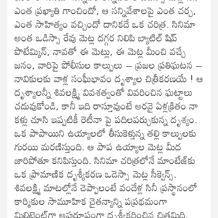
ఎంత ప్రఖ్యాతి గాంచిందో, ఆ సన్నివేశాలపై ఎంత చర్చ,
ఎంత సాహిత్యం వచ్చిందో దానికదే ఒక చరిత్ర. సినిమా
అంత ఒడిస్సా రేవు మెట్ల దగ్గర నిలిపి బ్యాటిల్‍ షిప్‍
పొటేమ్కిన్‍, నావతో ఈ మెట్లు, ఈ మెట్ల మీంచి వచ్చే
జనం, వారిపై పోలీసుల కాల్పులు – ప్రజల ప్రతిఘటన –
నావికులకు వాళ్ల సంఘీభావం దృశ్యాల చిత్రీకరణయే ! ఆ
దృశ్యాలన్నీ శివలక్ష్మి వివశత్వంతో వివరించిన ఘట్టాలు
చదువుకోండి, కానీ ఇది రాస్తూవుంటే అరవై ఏళ్లక్రితం నా
కళ్లు చూసి ఇప్పటికీ రెటీనా పై పదిలపర్చుకున్న దృశ్యం.
ఒక పాపాయిని ఉయ్యాలలో తీసుకెళ్తున్న తల్లి కాల్పులకు
గురయి మరణిస్తుంది. ఆ పాప ఉయ్యాల మెట్ల మీద
జారిపోతూ కనిపిస్తుంది. సినిమా చరిత్రలోనే మాంటేజ్‍కు
ఒక ప్రామాణిక దృశ్యీకరణ ఒడెస్సా మెట్ల సీక్వెన్స్.
శివలక్ష్మి మాటల్లోనే చెప్పాలంటే వందేళ్ల సినీ ప్రస్థానంలో
కార్మికుల సామూహిక చైతన్యాన్ని పప్రథమంగా
మిలిటెంట్‍గా అపురూపంగా దృశ్వీకరించిన చిత్రమిది.