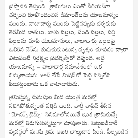
ప్రస్తావన తెస్తుంది. శ్రామికులు ఎంతో సీరియస్‍గా
చర్చించి రూపొందించిన డిమాండ్‍లను యాజమాన్యం
ముందు, వాటాదార్లు ముందు పెట్టినప్పుడు దర్శకుడు
తెరమీద బాతులు, బాతు పిల్లలు, పంది పిల్లలు, పిల్లి
పిల్లలను చూపి యజమానులు, వాటాదార్లు బల్లలపై
ఒలికిన వైన్‍ను తుడుచుకుంటున్న దృశ్యం చూపడం ద్వారా
ఎటువంటి నిర్లక్ష్యం ప్రదర్శిస్తారో చెప్తుంది. అట్లే
యాజమాన్య – వాటాదార్ల సమావేశంలో ఒక
నిమ్మకాయను జూస్‍ చేసే మిషన్‍లో పెట్టి పిప్పిచేసి
పీలుస్తుంటాడు ఒక వాటాదారుడు.
శ్రమిస్తున్న మనుషుల మీద యంత్ర మరల్లో
నలిగిపోతున్నంత వత్తిడి ఉంది. చార్లీ చాప్లిన్‍ తీసిన
“మోడర్న్ టైమ్స్” సినిమాలోనయితే ఇంక శ్రామికుణ్నే
మరల్లో తిరుగుతున్నట్లుగా చూపుతాడు. పెట్టుబడిదారీ
వ్యవస్థలో మనిషి శ్రమ ఆఖరి బొట్టుదాక పిండి, పీల్చబడిన