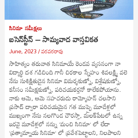
సినిమా
సమీక్షలు
ఐసెన్‌స్టీన్ – సామ్యవాద వాస్తవికత
June, 2023
వరవరరావు
సాహిత్యం తరువాత సినిమాయే రెండవ వ్యసనంగా నా
విద్యార్థి దశ గడిచింది గానీ చిరకాల స్నేహం శివలక్ష్మి వలె
నేను సుశిక్షితుడైన సినిమా విమర్శకుణ్నో, విశ్లేషకుణ్నో,
కనీసం సమీక్షకుణ్నో, పరిచయకర్తనో కాలేకపోయాను.
నాకు ఆమె, ఆమె సహచరుడు రామ్మోహన్‍ చలసాని
ప్రసాద్‍ ద్వారా పరిచయమైన గత ముప్పై మూడేళ్లలో
ముఖ్యంగా నేను నలగొండ చౌరస్తా, మలక్‍పేటలో ఉన్న
ఇరవై మూడేళ్లలో నన్ను ‘మంచి సినిమా‘ లో లేదా
‘ప్రత్యామ్నాయ సినిమా‘ లో ప్రవేశపెట్టాలని, నిలపాలని