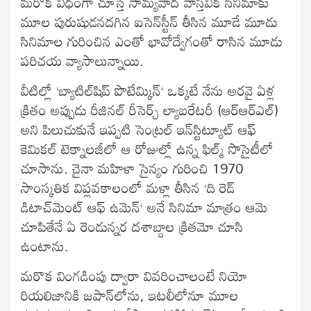
మరొక విధంగా చూస్తే సామ్యవాద వాస్తవిక సినిమాకు
మూల పురుషుడనదగిన ఐసెన్‍స్టీన్‍ తీసిన మూడే మూడు
సినిమాల గురించిన ఎంతో భావోద్వేగంతో రాసిన మూడు
పరిచయ వ్యాసాలున్నాయి.
వీటిల్లో ‘బ్యాటిల్‍షిప్‍ పొటేమ్కిన్‍‘ ఒక్కటే నేను అరవై ఏళ్ల
క్రితం అప్పుడు రీజినల్‍ రీసెర్చ్ ల్యాబరేటరీ (ఆర్‍ఆర్‍ఎల్‍)
అని పిలుచుకునే ఇప్పటి సెంట్రల్‍ ఇన్‍స్టిట్యూట్‍ ఆఫ్‍
కెమికల్‍ టెక్నాలజీలో ఆ రోజుల్లో ఉన్న ఫిల్మ్ సొసైటీలో
చూసాను. చైనా మహిళా సైన్యం గురించి 1970
సాంస్కతిక విప్లవకాలంలో మళ్లా తీసిన ‘ది రెడ్‍
డిటాచ్‍మెంట్‍ ఆఫ్‍ ఉమెన్‍‘ అనే సినిమా మాత్రం ఆమె
చూపితేనే ఏ రెండున్నర దశాబ్దాల క్రితమో చూసి
ఉంటాను.
మరొక వింగడింపు ద్వారా వివరించాలంటే నియో
రియలిజానికి జపాన్‍లోను, ఇటలీలోనూ మూల