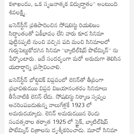
కళాఖండం, ఒక సృజనాత్మక విద్యుద్ఘాతం” అంటుంది
శివలక్ష్మి.
ఐసెన్‍స్టీన్‍ ప్రతిపాదించిన సోషలిస్టు రియలిజం
సిద్ధాంతంతో ఏకీభావం లేని వారు కూడ సినిమా
పుట్టినప్పటి నుంచి వచ్చిన పది మంచి సినిమాలలో
గుర్తుపెట్టుకోదగిన సినిమా “బ్యాటిల్‍షిప్‍ పొటేమ్కిన్‍” ను
పేర్కొంటారు. ఇదే సందర్భంగా మరో అరుదుగా తెలిసిన
యదార్థాన్ని ప్రస్తావించాలి.
ఐసెన్‍స్టీన్‍ బోల్షివిక్‍ విప్లవంలో లెనిన్‍తో తీవ్రంగా
ప్రభావితుడయి విప్లవ విజయానంతరం సినిమాలు
తీసేనాటికి లెనిన్‍ లేడు. సోషలిస్టు నిర్మాణ స్వప్నం
ఆచరింపబడుతున్న నాలుగేళ్లకే 1923 లో
అమరుడయ్యాడు. లెనిన్‍ అమరుడయిన రెండు
సంవత్సరాల తర్వాత 1925 లో స్ట్రైక్‍, బ్యాటిల్‍షిప్‍
పొటేమ్కిన్‍ చిత్రాలను దృశ్యీకరించాడు. మూడో సినిమా