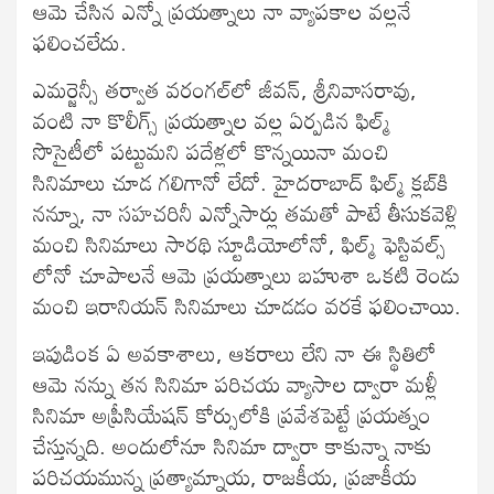
ఆమె చేసిన ఎన్నో ప్రయత్నాలు నా వ్యాపకాల వల్లనే
ఫలించలేదు.
ఎమర్జెన్సీ తర్వాత వరంగల్‍లో జీవన్‍, శ్రీనివాసరావు,
వంటి నా కొలీగ్స్ ప్రయత్నాల వల్ల ఏర్పడిన ఫిల్మ్
సొసైటీలో పట్టుమని పదేళ్లలో కొన్నయినా మంచి
సినిమాలు చూడ గలిగానో లేదో. హైదరాబాద్‍ ఫిల్మ్ క్లబ్‍కి
నన్నూ, నా సహచరినీ ఎన్నోసార్లు తమతో పాటే తీసుకవెళ్లి
మంచి సినిమాలు సారథి స్టూడియోలోనో, ఫిల్మ్ ఫెస్టివల్స్
లోనో చూపాలనే ఆమె ప్రయత్నాలు బహుశా ఒకటి రెండు
మంచి ఇరానియన్‍ సినిమాలు చూడడం వరకే ఫలించాయి.
ఇపుడింక ఏ అవకాశాలు, ఆకరాలు లేని నా ఈ స్థితిలో
ఆమె నన్ను తన సినిమా పరిచయ వ్యాసాల ద్వారా మళ్లీ
సినిమా అప్రీసియేషన్‍ కోర్సులోకి ప్రవేశపెట్టే ప్రయత్నం
చేస్తున్నది. అందులోనూ సినిమా ద్వారా కాకున్నా నాకు
పరిచయమున్న ప్రత్యామ్నాయ, రాజకీయ, ప్రజాకీయ