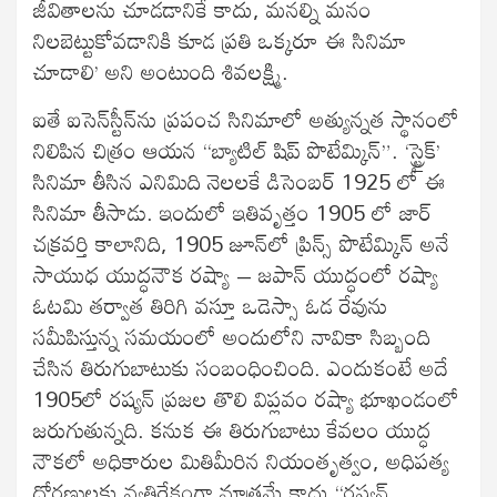
జీవితాలను చూడడానికే కాదు, మనల్ని మనం
నిలబెట్టుకోవడానికి కూడ ప్రతి ఒక్కరూ ఈ సినిమా
చూడాలి’ అని అంటుంది శివలక్ష్మి.
ఐతే ఐసెన్‍స్టీన్‍ను ప్రపంచ సినిమాలో అత్యున్నత స్థానంలో
నిలిపిన చిత్రం ఆయన “బ్యాటిల్‍ షిప్‍ పొటేమ్కిన్‍”. ‘స్ట్రైక్‍’
సినిమా తీసిన ఎనిమిది నెలలకే డిసెంబర్‍ 1925 లో ఈ
సినిమా తీసాడు. ఇందులో ఇతివృత్తం 1905 లో జార్‍
చక్రవర్తి కాలానిది, 1905 జూన్‍లో ప్రిన్స్ పొటేమ్కిన్‍ అనే
సాయుధ యుద్ధనౌక రష్యా – జపాన్‍ యుద్ధంలో రష్యా
ఓటమి తర్వాత తిరిగి వస్తూ ఒడెస్సా ఓడ రేవును
సమీపిస్తున్న సమయంలో అందులోని నావికా సిబ్బంది
చేసిన తిరుగుబాటుకు సంబంధించింది. ఎందుకంటే అదే
1905లో రష్యన్‍ ప్రజల తొలి విప్లవం రష్యా భూఖండంలో
జరుగుతున్నది. కనుక ఈ తిరుగుబాటు కేవలం యుద్ధ
నౌకలో అధికారుల మితిమీరిన నియంతృత్వం, అధిపత్య
ధోరణులకు వ్యతిరేకంగా మాత్రమే కాదు “రష్యన్‍