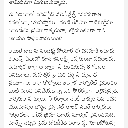
శ్రామికుడిగా మిగులుతున్నాడు.
ఈ సినిమాలో ఐసెన్‍స్టీన్‍ వలెనే శ్రీశ్రీ “చరమరాత్రి”
కథల్లోనూ, “గుమస్తాకల” వంటి రేడియో నాటికల్లోనూ
మాంటేజ్‍ని ప్రయోగాత్మకంగా, శక్తిమంతంగా వాడి
విజయం సాధించాడంటుంది.
అయితే దాదాపు వందేళ్లు పోయాక ఈ సినిమాకి ఇప్పుడు
రిలవెన్స్ ఏమిటో కూడ శివలక్ష్మి చెప్పకుండా వదలలేదు.
మహత్తర త్యాగాల ద్వారా సాధించుకున్న 8 గంటల
పనిదినాలు, మహత్తర శ్రామిక వర్గ సామ్యవాద
ప్రయోగాలు అన్నీ కోల్పోయి ఇవ్వాళ కార్పొరేట్‍ ప్రపంచం
ఇంటి నుంచి పనిచేయడాన్ని ఒక సౌకర్యంగా చిత్రిస్తున్నది.
కార్మికుల హక్కులు, సాకర్యాలు దేనికీ బాధ్యత వహించని
యజమాన్యం దౌర్జన్యాన్ని వైట్‍ కాలర్‍ సైబర్‍ కార్మికులు
గుర్తించలేని అలీన భ్రమా మాయ మార్కెట్‍ ప్రపంచమిది.
మార్క్స్ చెప్పిన శ్రమ దోపిడీకిది పరాకాష్ఠ. ‘కూలిపోతున్న