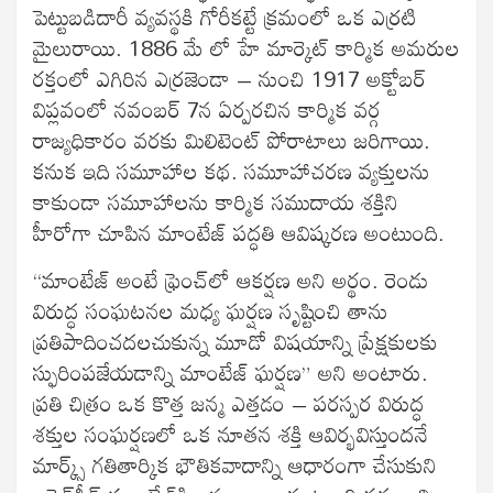
పెట్టుబడిదారీ వ్యవస్థకి గోరీకట్టే క్రమంలో ఒక ఎర్రటి
మైలురాయి. 1886 మే లో హే మార్కెట్‍ కార్మిక అమరుల
రక్తంలో ఎగిరిన ఎర్రజెండా – నుంచి 1917 అక్టోబర్‍
విప్లవంలో నవంబర్‍ 7న ఏర్పరచిన కార్మిక వర్గ
రాజ్యధికారం వరకు మిలిటెంట్‍ పోరాటాలు జరిగాయి.
కనుక ఇది సమూహాల కథ. సమూహాచరణ వ్యక్తులను
కాకుండా సమూహాలను కార్మిక సముదాయ శక్తిని
హీరోగా చూపిన మాంటేజ్‍ పద్ధతి ఆవిష్కరణ అంటుంది.
“మాంటేజ్‍ అంటే ఫ్రెంచ్‍లో ఆకర్షణ అని అర్థం. రెండు
విరుద్ధ సంఘటనల మధ్య ఘర్షణ సృష్టించి తాను
ప్రతిపాదించదలచుకున్న మూడో విషయాన్ని ప్రేక్షకులకు
స్ఫురింపజేయడాన్ని మాంటేజ్‍ ఘర్షణ” అని అంటారు.
ప్రతి చిత్రం ఒక కొత్త జన్మ ఎత్తడం – పరస్పర విరుద్ధ
శక్తుల సంఘర్షణలో ఒక నూతన శక్తి ఆవిర్భవిస్తుందనే
మార్క్స్ గతితార్కిక భౌతికవాదాన్ని ఆధారంగా చేసుకుని