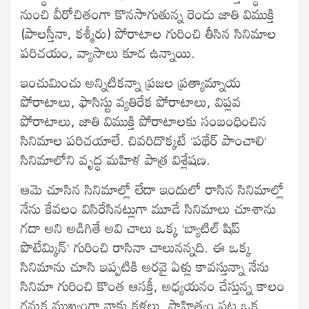
నుంచి వీరోచితంగా కొనసాగుతున్న రెండు జాతి విముక్తి
(పాలస్తీనా, కశ్మీరు) పోరాటాల గురించి తీసిన సినిమాల
పరిచయం, వ్యాసాలు కూడ ఉన్నాయి.
ఇంచుమించు అన్నిటికన్నా ప్రజల ప్రత్యామ్నాయ
పోరాటాలు, ఫాసిస్టు వ్యతిరేక పోరాటాలు, విప్లవ
పోరాటాలు, జాతి విముక్తి పోరాటాలకు సంబంధించిన
సినిమాల పరిచయాలే. చివరిదొక్కటే ‘పథేర్‍ పాంచాలి‘
సినిమాలోని వృద్ధ మహిళ పాత్ర విశ్లేషణ.
ఆమె చూసిన సినిమాల్లో లేదా ఇందులో రాసిన సినిమాల్లో
నేను కేవలం విసిరేసినట్లుగా మూడే సినిమాలు చూశాను
గదా అని అడిగితే అవి చాలు ఒక్క ‘బ్యాటిల్‍ షిప్‍
పొటేమ్కిన్‍‘ గురించి రాసినా చాలునన్నది. ఈ ఒక్క
సినిమాను చూసి ఇప్పటికి అరవై ఏళ్లు కావస్తున్నా నేను
సినిమా గురించి కొంత ఆసక్తీ, అధ్యయనం చేస్తున్న కాలం
గనుక ముఖ్యంగా నాకు కళలు, సాహిత్యం పట్ల ఒక