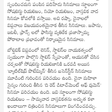
స్పందించమని పంపిన పదిహేడు సినిమాలు స్థూలంగా
సోషలిస్టు రియలిజం, నియో రియలిజం, వాస్తవిక వాద
సినిమా కోవలోకి వస్తాయి. అవి రష్యా, చైనాలలో
విప్లవాలు విజయవంతమైనాక తీసిన సినిమాలు. జపాను,
ఇటలీ, ఫ్రాన్స్ లలో ఫాసిస్టు వ్యతిరేక ప్రజాస్వామ్య
పోరాటాల ప్రభావంతో నిర్మాణమైన సినిమాలు.
బోల్షివిక్‍ విప్లవంలో లెనిన్‍, స్టాలిన్‍ల నాయకత్వంలో
స్వయంగా పాల్గొని స్టాలిన్‍ స్నేహంతో, ఆయనతో చేసిన
చర్చలతో సోషలిస్టు రియలిజానికి ఒరవడి అయిన
‘బ్యాటిల్‍షిప్‍ పొటేమ్కిన్‍‘ తీసిన ఐసెన్‍స్టీన్‍ సినిమాలు
మూడింటి గురించిన పరిచయం ఉంది. చైనా మహిళా
సైన్యం గురించి తీసిన ‘ది రెడ్‍ డిటాచ్‍మెంట్‍ ఆఫ్‍ వుమెన్‍’
సినిమా పరిచయం ఉంది. ఇవి స్థూలంగా సోషలిస్టు
రియలిజం – సామ్యవాద వాస్తవికతను అద్భుత కళా
ఖండాలుగా చిత్రించిన సినిమాలుగా వింగడించవచ్చు.