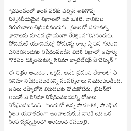
“ప్రపంచంలో ఇంత వరకు వచ్చిన అతిగొప్ప
విశ్వసనీయమైన చిత్రాలలో ఇది ఒకటి. నావికుల
తిరుగుబాటు చిత్రించినందుకు, ప్రజలలో సమానత్వ
భావాలను సూచన ప్రాయంగా రేకెత్తించగలిగినందుకు,
సోవియట్‍ యూనియన్లో సోషలిస్టు రాజ్య స్థాపన గురించి
పనిచేసినందుకు నిషేధింపబడిన విదేశీ చిత్రాల్లో అపూర్వ
గౌరవం దక్కించుకున్న సినిమా బ్యాటిల్‍షిప్‍ పొటేమ్కిన్‍.”
ఈ చిత్రం అమెరికా, బెర్లిన్‍, అనేక ప్రపంచ దేశాలలో ఏ
సినిమా నిషేధించబడనన్ని సంవత్సరాలు నిషేధింపబడింది.
అసలు రష్యాలోనే విడుదలకు నోచుకోలేదు. బ్రిటన్‍లో
అయితే ఏ సినిమా నిషేధింపబడనన్ని రోజులు
నిషేధింపబడింది. “ఇందులో ఉన్న సామాజిక, సాంఘిక
స్థితిని యథాతథంగా ఉంచాలనుకునే వారికి ఇది ఒక
సింహస్వప్నమైంది” అంటుంది రచయిత్రి.