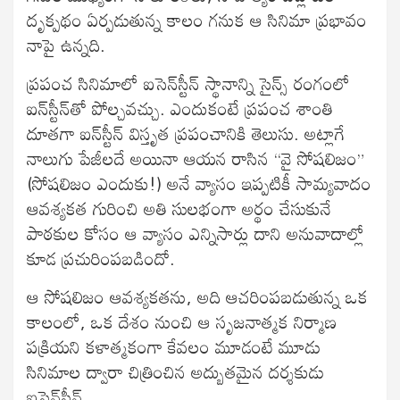
దృక్పథం ఏర్పడుతున్న కాలం గనుక ఆ సినిమా ప్రభావం
నాపై ఉన్నది.
ప్రపంచ సినిమాలో ఐసెన్‍స్టీన్‍ స్థానాన్ని సైన్స్ రంగంలో
ఐన్‍స్టీన్‍తో పోల్చవచ్చు. ఎందుకంటే ప్రపంచ శాంతి
దూతగా ఐన్‍స్టీన్‍ విస్తృత ప్రపంచానికి తెలుసు. అట్లాగే
నాలుగు పేజీలదే అయినా ఆయన రాసిన “వై సోషలిజం”
(సోషలిజం ఎందుకు!) అనే వ్యాసం ఇప్పటికీ సామ్యవాదం
ఆవశ్యకత గురించి అతి సులభంగా అర్థం చేసుకునే
పాఠకుల కోసం ఆ వ్యాసం ఎన్నిసార్లు దాని అనువాదాల్లో
కూడ ప్రచురింపబడిందో.
ఆ సోషలిజం ఆవశ్యకతను, అది ఆచరింపబడుతున్న ఒక
కాలంలో, ఒక దేశం నుంచి ఆ సృజనాత్మక నిర్మాణ
పక్రియని కళాత్మకంగా కేవలం మూడంటే మూడు
సినిమాల ద్వారా చిత్రించిన అద్బుతమైన దర్శకుడు
ఐసెన్‍స్టీన్‍.