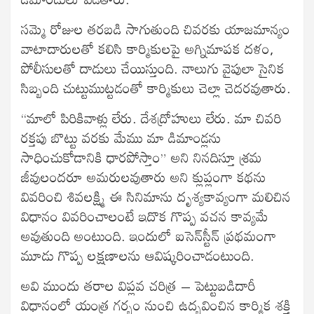
సమ్మె రోజుల తరబడి సాగుతుంది చివరకు యాజమాన్యం
వాటాదారులతో కలిసి కార్మికులపై అగ్నిమాపక దళం,
పోలీసులతో దాడులు చేయిస్తుంది. నాలుగు వైపులా సైనిక
సిబ్బంది చుట్టుముట్టడంతో కార్మికులు చెల్లా చెదరవుతారు.
“మాలో పిరికివాళ్లు లేరు. దేశద్రోహులు లేరు. మా చివరి
రక్తపు బొట్టు వరకు మేము మా డిమాండ్లను
సాధించుకోడానికి ధారపోస్తాం” అని నినదిస్తూ శ్రమ
జీవులందరూ అమరులవుతారు అని క్లుప్లంగా కథను
వివరించి శివలక్ష్మి ఈ సినిమాను దృశ్యకావ్యంగా మలిచిన
విధానం వివరించాలంటే ఇదొక గొప్ప వచన కావ్యమే
అవుతుంది అంటుంది. ఇందులో ఐసెన్‍స్టీన్‍ ప్రథమంగా
మూడు గొప్ప లక్షణాలను ఆవిష్కరించాడంటుంది.
అవి ముందు తరాల విప్లవ చరిత్ర – పెట్టుబడిదారీ
విధానంలో యంత్ర గర్భం నుంచి ఉద్భవించిన కార్మిక శక్తి