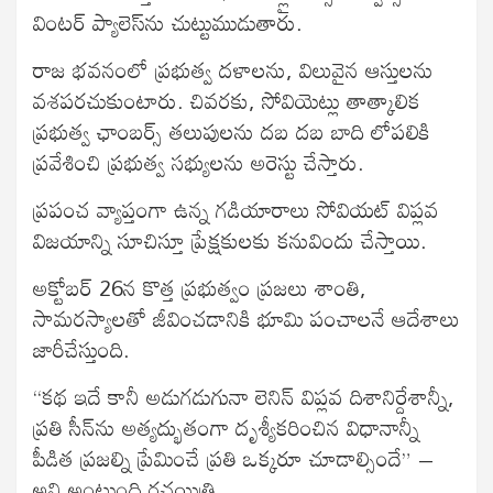
వింటర్‍ ప్యాలెస్‍ను చుట్టుముడుతారు.
రాజ భవనంలో ప్రభుత్వ దళాలను, విలువైన ఆస్తులను
వశపరచుకుంటారు. చివరకు, సోవియెట్లు తాత్కాలిక
ప్రభుత్వ ఛాంబర్స్ తలుపులను దబ దబ బాది లోపలికి
ప్రవేశించి ప్రభుత్వ సభ్యులను అరెస్టు చేస్తారు.
ప్రపంచ వ్యాప్తంగా ఉన్న గడియారాలు సోవియట్‍ విప్లవ
విజయాన్ని సూచిస్తూ ప్రేక్షకులకు కనువిందు చేస్తాయి.
అక్టోబర్‍ 26న కొత్త ప్రభుత్వం ప్రజలు శాంతి,
సామరస్యాలతో జీవించడానికి భూమి పంచాలనే ఆదేశాలు
జారీచేస్తుంది.
“కథ ఇదే కానీ అడుగడుగునా లెనిన్‍ విప్లవ దిశానిర్దేశాన్నీ,
ప్రతి సీన్‍ను అత్యద్భుతంగా దృశ్యీకరించిన విధానాన్నీ
పీడిత ప్రజల్ని ప్రేమించే ప్రతి ఒక్కరూ చూడాల్సిందే” –
అని అంటుంది రచయిత్రి.