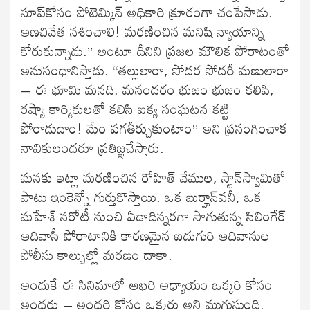
సూప్‍కోసం పోటెమ్కిన్‍ అధికారి క్రూరంగా చంపేసాడు.
అణచివేత నశించాలి! మరణించిన మనిషి న్యాయాన్ని
కోరుకున్నాడు.” అంటూ దీనిని ప్రజల మౌలిక పోరాటంతో
అనుసంధానిస్తాడు. “తల్లులారా, సోదర సోదరీ మణులారా
– ఈ భూమి మనది. మనందరం భుజం భుజం కలిపి,
రష్యా కార్మికులతో కలిసి ఐక్య సంఘటన కట్టి
పోరాడుదాం! మేం పగతీర్చుకుంటాం” అని ప్రసంగించాక
నావికులందరూ ప్రతిజ్ఞచేస్తారు.
మనకు ఇట్లా మరణించిన రోహిత్‍ వేముల, స్టాన్‍స్వామితో
పాటు ఇంకెన్నో గుర్తుకొస్తాయి. ఒక బుర్హాన్‍వనీ, ఒక
మహేశ్‍ నరోటీ నుంచి ఏడాదిన్నరగా సాగుతున్న సిలింగేర్‍
ఆదివాసీ పోరాటానికి కారణమైన ఐదుగురి ఆదివాసుల
పోలీసు కాల్పుల్లో మరణం దాకా.
అందుకే ఈ సినిమాలో ఆఖరి అధ్యాయం ఒక్కరి కోసం
అందరు – అందరి కోసం ఒక్కరు అని ముగుస్తుంది.