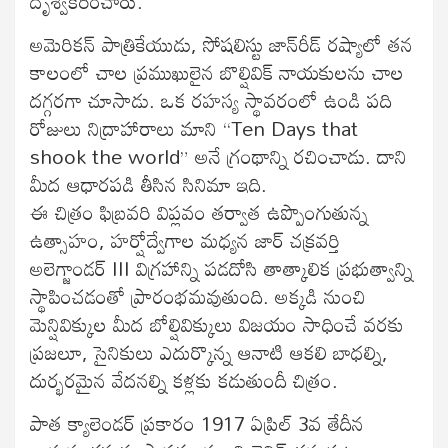
దృశ్వీకరించారు.
అమెరికన్‍ పాత్రికేయుడు, సోషలిస్టు జాన్‍రీడ్‍ రష్యాలో తన
కాలంలో చాల ప్రముఖులైన బొల్షివిక్‍ నాయకులను చాల
దగ్గరగా చూసాడు. ఒక రహస్య స్థావరంలో ఉండి పది
రోజులు నిద్రాహారాలు మాని “Ten Days that
shook the world” అనే గ్రంథాన్ని రచించాడు. దాని
మీద ఆధారపడి తీసిన సినిమా ఇది.
ఈ చిత్రం ఫిబ్రవరి విప్లవం తర్వాత ఉప్పొంగుతున్న
ఉత్సాహం, హర్షోద్వేగాల మధ్యన జార్‍ చక్రవర్తి
అలెగ్జాండర్‍ III విగ్రహాన్ని పడదోసి తాత్కాలిక ప్రభుత్వాన్ని
స్థాపించడంతో ప్రారంభమవుతుంది. అక్కడి నుంచి
మెన్షివిక్కుల మీద బోల్షివిక్కులు విజయం సాధించే వరకు
ప్రజలూ, సైనికులు ఎదుర్కొన్న ఆనాటి ఆకలి బాధల్ని,
దుర్భరమైన వేదనల్ని కళ్లకు కడుతుందీ చిత్రం.
పాత క్యాలెండర్‍ ప్రకారం 1917 ఏప్రిల్‍ 3వ తేదీన