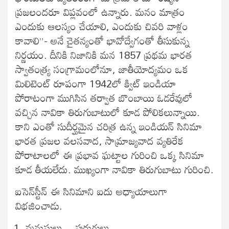
ప్రజలందరూ విప్లవంలో ఉన్నారు. మనం మాత్రం
ఎందుకు ఆలస్యం చేయాలి, ఎందుకు చివరి వాళ్లం
కావాలి”- అనే చైతన్యంతో భావోద్వేగంతో తీసుకున్న
నిర్ణయం. దీనికి నిజానికి మన 1857 ప్రథమ భారత
స్వాతంత్య్ర సంగ్రామంలోనూ, జాతీయోద్యమం ఒక
మిలిటెంట్‍ రూపంగా 1942లో క్విట్‍ ఇండియా
పోరాటంగా ముగిసిన తర్వాత బొంబాయి ఓడరేవులో
వచ్చిన నావికా తిరుగుబాటులో కూడ పోలికలున్నాయి.
కాని ఎంతో సుదీర్ఘమైన చరిత్ర ఉన్న ఇండియన్‍ సినిమా
భారత ప్రజల వలసవాద, సామ్రాజ్యవాద వ్యతిరేక
పోరాటాలలో ఈ ప్రభావ ఘట్టాల గురించి ఒక్క సినిమా
కూడ తీయలేదు. ముఖ్యంగా నావికా తిరుగుబాటు గురించి.
ఐసెన్‍స్టీన్‍ ఈ సినిమాని ఐదు అధ్యాయాలుగా
విభజించాడు.
మనుషులు – పురుగులు,