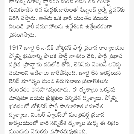
తానున్న రహస్య స్థావరం నుంచి లెనిన్‍ తన చుట్టూ
గుమిగూడిన తన మద్దతుదారులతో ఫిన్లాండ్‍ రైల్వే స్టేషన్‍కు
తిరిగి వస్తాడు. అతడు ఒక భారీ యంత్రం ముందు
నిలబడి భారీ సమూహాలను ఉద్దేశించి ఉత్తేజకరంగా
ప్రసంగిస్తాడు.
1917 జూలై 6 నాటికి బోల్షివిక్‍ పార్టీ ప్రధాన కార్యాలయం
స్మోల్నీ భవనాన్ని పాలక పార్టీ నాశనం చేసి, పార్టీ ప్రభావ
పత్రిక ‘ప్రావ్దా’ను నదిలోకి తోసి, లెనిన్‍ను వెంటనే అరెస్టు
చేయాలని ఆదేశాలు జారీచేస్తుంది. జూలై 6న అరెస్టయిన
లెనిన్‍ భూగర్భం నుండి తిరుగుబాటు ప్రణాళికలను
రచించడం కొనసాగిస్తుంటాడు. ఈ దృశ్యాలు ఒకవైపు
చూపుతూ బయట ప్రేక్షకుల సన్నివేశ దృశ్యాలు, స్మోల్నీ
భవనంలో బోల్షివిక్‍ పార్టీ సామూహిక సమావేశ
దృశ్యాలు, వింటర్‍ ప్యాలెస్‍లో మంత్రివర్గ ప్రధాన
కార్యలయంలో వారి సన్నివేశ దృశ్యాల మధ్య ఈ చిత్రం
ముందుకు వెనుకకు ప్రసారమవుతుంది.