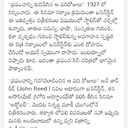
“ప్రపంచాన్ని కుదిపేసిన ఆ పదిరోజులు” 1927 లో
నిర్మించాడు. ఈ సినిమా నిర్మాణ క్రమమంతా ఐసెన్‍స్టీన్‍
ఈ ఇతివృత్తం చిత్రీకరణల విషయంలో స్టాలిన్‍తో చర్చల్లో
ఉన్నాడు, జాతుల సమస్య, భాషా, సంస్కతుల గురించి,
కళా దృక్ఫథం గురించి స్టాలిన్‍కున్న అవగాహన స్పష్టత
ఈ చిత్ర నిర్మాణంలో ఐసెన్‍స్టీన్‍కు ఎంత దోహదం
చేసిందో ఆయనే స్వయంగా రాసాడు. ఇంటర్వ్యూలో
చెప్పాడు కూడ. ఇదంతా ప్రపంచ సినీ చరిత్రలో భాగమైన
పాఠ్యాంశమే.
“ప్రపంచాన్ని గడగడలాడించిన ఆ పది రోజులు” అనే జాన్
రీడ్ (John Reed ) నవల ఆధారంగా ఐసెన్‍స్టీన్‍, తన
అసొసియేట్‍ గ్రిగోరి అలెగ్జాండర్‍తో కలిసి తీసిన సినిమా
“అక్టోబర్‍”. మొదట నిశ్శబ్ద మూకీ యుగంలోనే
చిత్రీకరించారు. తర్వాత లోపలి వివరణలతో సహా ఇప్పుడు
మనకు అందుబాటులో ఉన్న ధ్వని చిత్రాన్ని