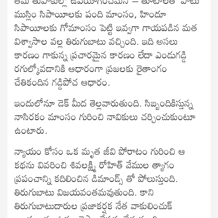
ముస్లిం సిపాయీలకు పంది మాంసం, హిందూ
సిపాయీలకు గోమాంసం పెట్టి ఇవ్వగా గాయపడిన మత
విశ్వాసాల వల్ల తిరుగుబాటు వచ్చింది. ఇది అసలు
కారణం గాకున్న ప్రచారమైన కారణం లేదా ఎండుగడ్డి
రగుల్కోవడానికి ఆధారంగా ప్రజలకు రైతాంగం
చేతికందిన గడ్డిపోచ ఆధారం.
ఇందులోనూ డెక్‍ మీద తెల్లవారుతుంది. సిబ్బందికిస్తున్న
నాసిరకం మాంసం గురించి నావికులు చర్చించుకుంటూ
ఉంటారు.
న్యాయం కోసం ఒక మృత జీవి పోరాటం గురించి ఆ
కథను వివరించి శివలక్ష్మి రోహిత్‍ వేముల త్యాగం
ప్రపంచాన్ని కదిలించిన డిమాండ్స్ తో పోలుస్తుంది.
తిరుగుబాటు విజయవంతమవుతుంది. కాని
తిరుగుబాటుదారుల ప్రజాకర్షక నేత వాకులించుక్‍