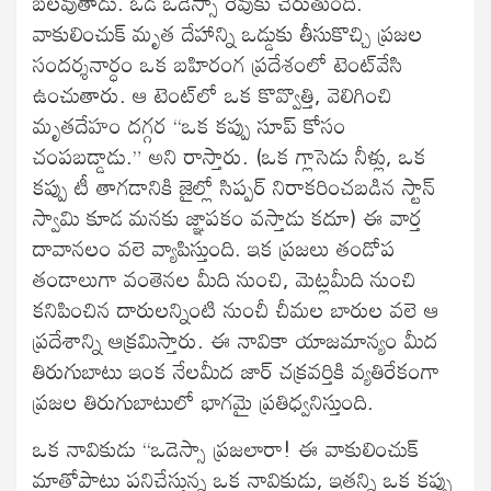
బలవుతాడు. ఓడ ఒడెస్సా రేవుకు చేరుతుంది.
వాకులించుక్‍ మృత దేహాన్ని ఒడ్డుకు తీసుకొచ్చి ప్రజల
సందర్శనార్ధం ఒక బహిరంగ ప్రదేశంలో టెంట్‍వేసి
ఉంచుతారు. ఆ టెంట్‍లో ఒక కొవ్వొత్తి, వెలిగించి
మృతదేహం దగ్గర “ఒక కప్పు సూప్‍ కోసం
చంపబడ్డాడు.” అని రాస్తారు. (ఒక గ్లాసెడు నీళ్లు, ఒక
కప్పు టీ తాగడానికి జైల్లో సిప్పర్‍ నిరాకరించబడిన స్టాన్‍
స్వామి కూడ మనకు జ్ఞాపకం వస్తాడు కదూ) ఈ వార్త
దావానలం వలె వ్యాపిస్తుంది. ఇక ప్రజలు తండోప
తండాలుగా వంతెనల మీది నుంచి, మెట్లమీది నుంచి
కనిపించిన దారులన్నింటి నుంచీ చీమల బారుల వలె ఆ
ప్రదేశాన్ని ఆక్రమిస్తారు. ఈ నావికా యాజమాన్యం మీద
తిరుగుబాటు ఇంక నేలమీద జార్‍ చక్రవర్తికి వ్యతిరేకంగా
ప్రజల తిరుగుబాటులో భాగమై ప్రతిధ్వనిస్తుంది.
ఒక నావికుడు “ఒడెస్సా ప్రజలారా! ఈ వాకులించుక్‍
మాతోపాటు పనిచేస్తున్న ఒక నావికుడు, ఇతన్ని ఒక కప్పు