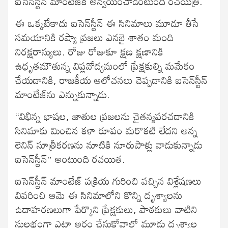
ఐసెన్‍స్టీన్‍ మాంటేజ్‍కి అన్వయించాడంటుంది రచయిత్రి.
ఈ ఒక్కటేకాదు ఐసెన్‍స్టీన్‍ ఈ సినిమాలు మూడూ తీసే
సమయానికి రష్యా ప్రజలు ఎనబై శాతం మంది
నిరక్షరాస్యులు. రోజు రోజుకూ క్షణ క్షణానికి
ఉధృతమౌతున్న విప్లవోద్యమంలో ప్రేక్షకుల్ని మమేకం
చేయడానికి, రాజకీయ ఆలోచనలు చెప్పడానికి ఐసెన్‍స్టీన్‍
మాంటేజ్‍ను ఎన్నుకున్నాడు.
“విభిన్న భాషల, జాతుల ప్రజలను చైతన్యపరచడానికి
సినిమాకు మించిన కళా రూపం మరొకటి లేదని అన్న
లెనిన్‍ సూత్రీకరణను నూటికి నూరుపాళ్లు వాడుకున్నాడు
ఐసెన్‍స్టీన్‍” అంటుంది రచయిత.
ఐసెన్‍స్టీన్‍ మాంటేజ్‍ పక్రియ గురించి వచ్చిన విశ్లేషణలు
వివరించి ఆమె ఈ సినిమాలోని కొన్ని దృశ్యాలను
ఉదాహరణలుగా పేర్కొని ప్రేక్షకులు, పాఠకులు వాటిని
సులభంగా ఎట్లా అర్థం చేసుకోవాలో మూడు దృశ్యాల