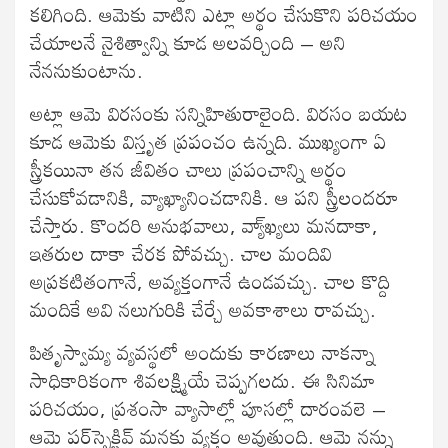
కలిగింది. ఆమెకు వాటిని ఎట్లా అర్థం చేసుకొని పరిచయం
చేయాలనే నైశిత్వాన్ని కూడ అలవర్చింది – అని
నేననుకుంటాను.
అట్లా ఆమె విరసంకు సన్నిహితురాలైంది. విరసం బయట
కూడ ఆమెకు విస్తృత ప్రపంచం ఉన్నది. ముఖ్యంగా ఏ
స్త్రీకయినా తన జీవితం చాలు ప్రపంచాన్ని అర్థం
చేసుకోవడానికి, వ్యాఖ్యానించడానికి. ఆ పని స్త్రీలందరూ
చేస్తారు. కొందరి అనుభవాలు, వ్యా్ఖ్యలు మనదాకా,
ఇతరుల దాకా చేరక పోవచ్చు. చాల మందివి
అప్రకటితంగానే, అవ్యక్తంగానే ఉండవచ్చు. చాల కొద్ది
మందికే అవి నలుగురికి చేర్చే అవకాశాలు రావచ్చు.
పితృస్వామ్య వ్యవస్థలో అందుకు కారణాలు నాకన్నా
సాధికారికంగా శివలక్ష్మియే చెప్పగలదు. ఈ సినిమా
పరిచయం, ప్రశంసా వ్యాసాల్లో పూసల్లో దారంవలె –
ఆమె పర్‍స్పెక్టివ్‍ మనకు వ్యక్తం అవుతుంది. ఆమె నన్ను