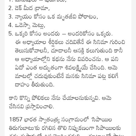
డెక్‍ మీద డ్రామా,
న్యాయం కోసం ఒక మృతజీవి పోరాటం,
ఒడెస్సా మెట్లు,
ఒక్కరి కోసం అందరు – అందరికోసం ఒక్కరు.
ఈ అధ్యాయాల శీర్షికలు చదివితేనే ఈ సినిమా గురించి
తెలుసుకోవాలనీ, చూడాలనీ ఆసక్తి కలుగుతుంది కానీ
ఆ అధ్యాయాల్లోని కథను నేను వివరించను. ఆ పని
ఏదో ఎంత అద్బుతంగా శివలక్ష్మియే చేసింది. ఆమె
మాటల్లో చదువుకుంటేనే మనకు సినిమా పట్ల కలిగే
దాహం తీరుతుంది.
కాని కొన్ని పోలికలు నేను చేయాలనుకున్నవి. ఆమె
చేసినవి ప్రస్తావించాలి.
1857 భారత స్వాతంత్య్ర సంగ్రామంలో ‘సిపాయిల
తిరుగుబాటు’కు రగిలిన తొలి నిప్పుకణంగా సిపాయిలకు
తమ తుపాకుల్లో ఉపయోగించమని – తూటాలతో పాటు