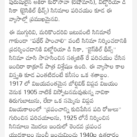
పురుషులైన అకిరా కురోసావా (రషోమాన్‍), విట్టోరియా డి
సికా (బైసికిల్‍ థీవ్స్) సినిమాల పరిచయం కూడ ఈ
వ్యాసాల్లో ప్రముఖమైనవి.
ఈ ముగ్గురివి, మరికొందరివి ఇటువంటి సినిమాలే
గాకుండా “పథేర్‍ పాంచాలి” వంటి సినిమా నిర్మించడానికి
ప్రదర్శించడానికి విట్టోరియా డి సికా, “బైస్‍కిల్‍ థీవ్స్”
సినిమా చూసి సాహసించిన సత్యజిత్‍ రే పరిచయం చేసిన
ఇందిరా ఠాక్రూన్‍ పాత్ర విశ్లేషణ ఉంది. ఈ వ్యాసాల కాల
విస్తృతి కూడ ఎంతటిదంటే కనీసం ఒక శతాబ్దం.
1917 లో విజయవంతమైన బోల్షివిక్‍ విప్లవ విజయం
వెనుక 1905 నాటికే విస్పోటనమవుతున్న నావికా
తిరుగుబాటును, లేదా ఒక సమ్మెను విప్లవ
విజయకాలంలో “ప్రపంచాన్ని కుదిపేసిన పది రోజులు”
గురించిన పరిచయాలను, 1925 లోనే నిర్మించిన
సినిమాలు మొదలు ఇందులో రెండవ ప్రపంచ
యుద్ధకాలం నుంచీ ఇంచుమించు 1940ల ఉత్తరార్ధం