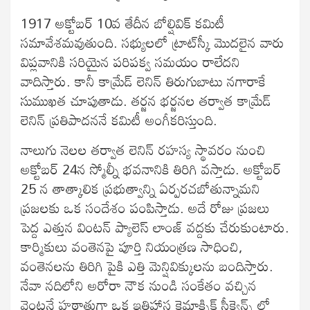
1917 అక్టోబర్‍ 10వ తేదీన బోల్షివిక్‍ కమిటీ
సమావేశమవుతుంది. సభ్యులలో ట్రాట్‍స్కీ మొదలైన వారు
విప్లవానికి సరియైన పరిపక్వ సమయం రాలేదని
వాదిస్తారు. కానీ కామ్రేడ్‍ లెనిన్‍ తిరుగుబాటు నగారాకే
సుముఖత చూపుతాడు. తర్జన భర్జనల తర్వాత కామ్రేడ్‍
లెనిన్‍ ప్రతిపాదననే కమిటీ అంగీకరిస్తుంది.
నాలుగు నెలల తర్వాత లెనిన్‍ రహస్య స్థావరం నుంచి
అక్టోబర్‍ 24న స్మోల్నీ భవనానికి తిరిగి వస్తాడు. అక్టోబర్‍
25 న తాత్కాలిక ప్రభుత్వాన్ని ఏర్పరచబోతున్నామని
ప్రజలకు ఒక సందేశం పంపిస్తాడు. అదే రోజు ప్రజలు
పెద్ద ఎత్తున వింటన్‍ ప్యాలెస్‍ లాంజ్‍ వద్దకు చేరుకుంటారు.
కార్మికులు వంతెనపై పూర్తి నియంత్రణ సాధించి,
వంతెనలను తిరిగి పైకి ఎత్తి మెన్షివిక్కులను బందిస్తారు.
నేవా నదిలోని అరోరా నౌక నుండి సంకేతం వచ్చిన
వెంటనే హఠాత్తుగా ఒక ఇతిహాస క్లైమాక్సిక్‍ సీక్వెన్స్ లో