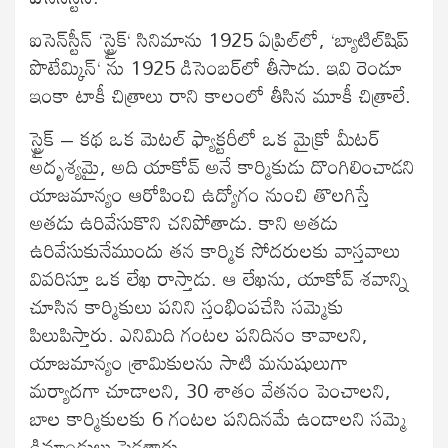
ఐసెన్‍స్టీన్‍ ‘స్ట్రైక్‍‘ సినిమాను 1925 ఏప్రిల్‍లో, ‘బ్యాటిల్‍షిప్‍
పొటేమ్కిన్‍‘ ను 1925 డిసెంబర్‍లో తీసాడు. ఇవి రెండూ
ఇంకా టాకీ చిత్రాలు రాని కాలంలో తీసిన మూకీ చిత్రాలే.
స్ట్రైక్‍ – కథ ఒక మెటల్‍ ఫ్యాక్టరీలో ఒక మైక్రో మీటర్‍
అదృశ్యమై, అది యాకోవ్‍ అనే కార్మికుడు దొంగిలించాడని
యాజమాన్యం ఆరోపించి ఉద్యోగం నుంచి తొలగిస్తే
అతడు ఉరివేసుకొని చనిపోతాడు. కాని అతడు
ఉరివేసుకునేముందు తన కార్మిక సోదరులకు వాస్తవాలు
వివరిస్తూ ఒక లేఖ రాస్తాడు. ఆ లేఖను, యాకోవ్‍ శవాన్ని
చూసిన కార్మికులు పనిని స్తంభింపచేసి సమ్మెకు
పిలుపిస్తారు. ఎనిమిది గంటల పనిదినం కావాలని,
యాజమాన్యం శ్రామికులను సాటి మనుషులుగా
మర్యాదగా చూడాలని, 30 శాతం వేతనం పెంచాలని,
బాల కార్మికులకు 6 గంటల పనిదినమే ఉండాలని సమ్మె
డిమాండులు పెడతారు.