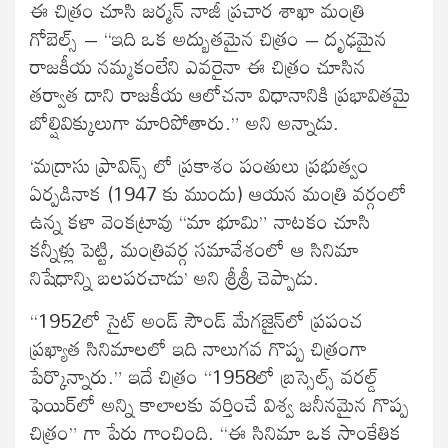
ఈ చిత్రం చూసి జర్మన్‍ నాజీ ప్రచార శాఖా మంత్రి
గోబెల్స్ – “ఇది ఒక అద్బుతమైన చిత్రం – దృఢమైన
రాజకీయ నమ్మకంలేని ఎవరైనా ఈ చిత్రం చూసిన
తర్వాత దాని రాజకీయ ఆలోచనా విధానానికి ప్రభావితమై
బోల్షివిక్కులుగా మారిపోతారు.” అని అన్నాడు.
‘మద్రాసు ప్రావిన్స్ లో ప్రకాశం పంతులు ప్రభుత్వం
ఏర్పడినాక (1947 కు ముందు) ఆయన మంత్రి వర్గంలో
ఉన్న కళా వెంకట్రావు “మా భూమి” నాటకం చూసి
కన్నీళ్లు పెట్టి, మంత్రివర్గ సమావేశంలో ఆ సినిమా
నిషేధాన్ని బలపరచాడు’ అని శ్రీశ్రీ చెప్పాడు.
“1952లో సైట్‍ అండ్‍ సౌండ్ మేగజైన్‍లో ప్రపంచ
ప్రఖ్యాత సినిమాలలో ఇది నాలుగవ గొప్ప చిత్రంగా
పేర్కొన్నారు.” ఇదే చిత్రం “1958లో బ్రస్సెల్స్ వరల్డ్
ఫెయిర్‍లో అన్ని కాలాలకు వర్తించే విశ్వ జనీనమైన గొప్ప
చిత్రం” గా పేరు గాంచింది. “ఈ సినిమా ఒక సాంకేతిక