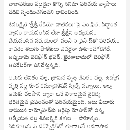
వాతావరణం వల్లనైనా కొన్ని సినిమా పరిచయ వ్యాసాలు
చదివి స్పందించగలనని భావించింది.
శివలక్ష్మికి ‘శ్రీశ్రీ రేడియో నాటికలు‘ పై ఎం.ఫిల్‍. సిద్ధాంత
వ్యాసం రాయవలసిన లేదా శ్రీశ్రీని అధ్యయనం
చేయవలసిన సమయంలో చలసాని ప్రసాద్‍తో పరిచయం
కావడం తెలుగు పాఠకులు ఎవరైనా ఊహించగలిగేదే.
అప్పుడామె టెలిఫోన్‍ భవన్‍, ఖైరతాబాదులో టెలిఫోన్‍
ఆపరేటర్‍గా పనిచేస్తున్నది.
ఆమెకు జీవితం వల్ల, శ్రామిక వృత్తి జీవితం వల్ల, ఉద్యోగ
వృత్తి వల్ల కూడ కమ్యూనికేషన్‍ స్కిల్స్ వచ్చాయి. అట్లా
ఆమెకు చలసాని ద్వారా ఒక విశాలమైన వైవిద్య
భరితమైన ప్రపంచంతో పరిచయమైంది. అటు ఏలూరు
వాడయిన రామ్మోహన్‍కు ఆర్టిస్టు మోహన్‍తో ఉన్న
ఆత్మీయత వల్ల శివలక్ష్మికి కళలు – సాహిత్యం,
సినిమాలను ఏ పర్‍స్పెక్టివ్‍లో చూడాలనే అవగాహన