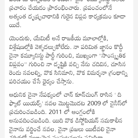
ప్రచారం చేయడం ప్రారంభించారు. ప్రపంచంలోనే
అత్యంత దృష్ప్రచారానికి గురైన విప్లవ కార్యక్రమం కూడా
యిదే.
యెందుకు, యేమిటీ అనే రాజకీయ మూలాల్లోకి,
విశ్లేషణల్లోకి వెళ్ళదల్చుకోలేదు. నా పరిమిత జ్ఞానం కొద్దీ
చైనా కమ్యూనిస్టు పార్టీ గురించి, ముఖ్యంగా “సాంస్కృతిక
విప్లవం” గురించి నా దృష్టికి వచ్చి నేను చదివిన, చూసిన
రెండు నవలల్ని, వొక సినిమాని, వొక విమర్శనా గ్రంథాన్ని
పరిచయం చేసే ధైర్యం చేస్తాను.
ఆధునిక చైనా నేపథ్యంలో చాన్ కూన్‌చుంగ్ రాసిన ‘ ది
ఫ్యాట్ యియర్స్’ నవల మొట్టమొదట 2009 లో చైనీస్‌లో
ప్రచురించబడింది. 2011 లో ఆంగ్లంలోకి
అనువదించబడింది. యిది వొక డిస్టోపియన్ సమకాలీన
చైనాను వర్ణించే నవల. చైనా ప్రజలు యిటీవలి చైనా
చరిత్రలో ముఖ్యమైన సంఘటనలను సమిష్టిగా