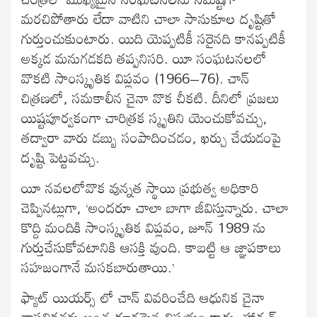
మరచిపోతారు లేదా వాటిని చాలా సానుకూల దృష్టితో
గుర్తుంచుకుంటారు. యిది యెప్పటికీ సరైనది కానప్పటికీ
అక్కడ మనుగడకది తప్పనిసరి. యీ సంఘటనలలో
వొకటి సాంస్కృతిక విప్లవం (1966–76). చాన్
చిత్రణలో, సమకాలీన చైనా వొక చీకటి. దీనిలో ప్రజలు
యిష్టపూర్వకంగా చారిత్రక స్మృతిని యెంచుకోవచ్చు,
తద్వారా వారు డబ్బు సంపాదించడం, ఖర్చు చేయడంపై
దృష్టి పెట్టవచ్చు.
యీ నవలలోవొక వున్నత స్థాయి ప్రభుత్వ అధికారి
చెప్పినట్లుగా, ‘అందరూ చాలా బాగా జీవిస్తున్నారు. చాలా
కొద్ది మందికి సాంస్కృతిక విప్లవం, జూన్ 1989 ను
గుర్తుచేసుకోవటానికి ఆసక్తి వుంది. కాబట్టి ఆ జ్ఞాపకాలు
సహజంగానే మసకబారుతాయి.’
ఫ్యాట్ యియర్స్ లో చాన్ వివరించేది ఆధునిక చైనా