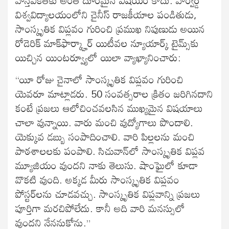
వాస్తవికతకు అంత దూరమైన విషయం కాదు. హార్వర్డ్
విశ్వవిద్యాలయంలోని చైనీస్ రాజకీయాల పండితుడు,
సాంస్కృతిక విప్లవం గురించి ప్రముఖ నిపుణుడు అయిన
రోడెరిక్ మాక్‌ఫార్క్హార్ యిటీవల న్యూయార్క్ టైమ్స్‌కు
యిచ్చిన యింటర్వ్యూలో యిలా వ్యాఖ్యానించారు:
“యీ రోజు చైనాలో సాంస్కృతిక విప్లవం గురించి
యెవరూ మాట్లాడరు. 50 సంవత్సరాల క్రితం జరిగినదాని
కంటే ప్రజలు ఆలోచించవలసిన ముఖ్యమైన విషయాలు
చాలా వున్నాయి. వారు మంచి వుద్యోగాలు పొందాలి.
యెక్కువ డబ్బు సంపాదించాలి. వారి పిల్లలను మంచి
పాఠశాలలకు పంపాలి. సిచువాన్‌లో సాంస్కృతిక విప్లవ
మ్యూజియం వుందని నాకు తెలుసు. షాంఘైలో కూడా
వొకటి వుంది. అక్కడ మీరు సాంస్కృతిక విప్లవం
పోస్టర్‌లను చూడవచ్చు. సాంస్కృతిక విప్లవాన్ని ప్రజలు
పూర్తిగా మరచిపోలేదు. కానీ అది వారి మనస్సులో
వుందని నేననుకోను.”