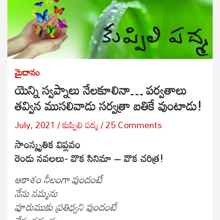
మైదానం
యెన్ని స్వప్నాలు నేలకూలినా… పర్వతాలు
తవ్విన ముసలివాడు సర్వత్రా బతికే వుంటాడు!
July, 2021
కుప్పిలి పద్మ
25 Comments
సాంస్కృతిక విప్లవం
రెండు నవలలు- వొక సినిమా – వొక చరిత్ర!
ఆకాశం నీలంగా వుందంటే
నేను నమ్మను
వూరుముకు ప్రతిధ్వని వుందంటే