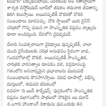
లింబోలో చిక్కుకుంటాయి, యెoకంటే అవి శతాబ్దాలుగా
శాశ్వత డిస్టోపియన్ లూప్‌లో జీవితం తరువాత జీవితాన్ని
తిరిగి కలుస్తాయి. అయినప్పటికీ వొకరితో వొకరి
సంబంధాలు మారవచ్చు. వొక స్థాయిలో యిది చైనీస్
చరిత్రలో గొప్ప ఘటన గా సాంస్కృతిక విప్లవం వ్యాఖ్యను
కూడా అందిస్తుంది. దీనిలోని వైవిధ్యమిదే.
వేలాది సంవత్సరాలుగా వైవిధ్యాలు వున్నప్పటికీ, చాలా
మంది చైనీయులకు చరిత్ర అనుభవం స్థిరంగా బాధ,
గందరగోళాల్లో వొకటి. అయినప్పటికీ సాంస్కృతిక,
చారిత్రక వారసత్వాల రూపకం వలె, వర్తమానంపై
గతంలోని అనివార్యమైన ప్రభావాలను మునుపటి
సంబంధాలను కొనసాగిస్తాయి. వివిధ రూపాల్లో, విభిన్న
దుస్తులలో, తదుపరి జీవితంలో
చివరగా ‘ది యిన్ కార్నేషన్స్’ పుస్తకంలోని సాంస్కృతిక
విప్లవం విభాగంలోని పాత్రలలో వొకటైన యి మూన్
శృంగార హాంకాంగ్ రికార్డును వున్నందుకు తన