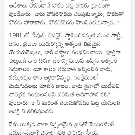
ఆదేశాలు లేకుండానే వొకరి పట్ల వొకరు క్రూరంగా
వుండేవారు. వారు వొకరినొకరు చంపుకున్నారు, వొకరితో
వొకరు పోరాడారు. వొకరినొకరు హింసించుకున్నారు.”
1981 లో ‘పీపుల్స్ రిపబ్లిక్’ స్థాపించినప్పటి నుండి పార్టీ,
దేశం, ప్రజలు యెదుర్కొన్న అత్యంత తీవ్రమైన
యెదురుదెబ్బలు, భారీ నష్టాలు సంభవించాయి. పూర్తిగా
పెట్టుబడి దారి దిశగా దేశాన్ని మలుపు తిప్పిన అత్యంత
గడ్డుకాలం. యీ కాలం తరువాత జన్మించిన వారు,
నమ్మశక్యం కాని ఆర్థికాభివృద్ధి, సంక్షేమంలో
మెరుగుదలలు చూసిన కాలం. వారు చైనాలో యిటీవలి
చారిత్రక సంఘటనలపై పరిమిత అవగాహన కలిగి
వుంటారు. కానీ మరింత తెలుసుకోవడం పట్ల యేమంత
ఆసక్తి ని కలిగివుండరు.
నేను యిక్కడ చాలా విస్తృతమైన బ్రష్‌తో పెయింటింగ్
చేస్తున్నానేమో? చైనాలో ప్రతి వొక్కరూ స్వీయ