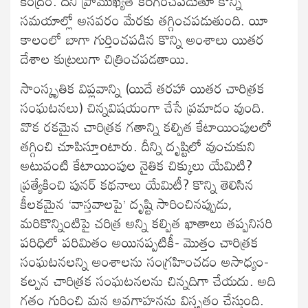
కేంద్రం. దీని ప్రాముఖ్యత కరిగించపడుతూ కొన్ని
సమయాల్లో అసవరం మేరకు తగ్గించపడుతుంది. యీ
కాలంలో బాగా గుర్తించపడిన కొన్ని అంశాలు యితర
దేశాల కుట్రలుగా చిత్రించపడతాయి.
సాంస్కృతిక విప్లవాన్ని (యిదే తరహా యితర చారిత్రక
సంఘటనలు) చిన్నవిషయంగా చేసే ప్రమాదం వుంది.
వొక రకమైన చారిత్రక గతాన్ని కల్పిత కేటాయింపులలో
తగ్గించి చూపిస్తూoటారు. దీన్ని దృష్టిలో వుంచుకుని
అటువంటి కేటాయింపుల నైతిక చిక్కులు యేమిటి?
ప్రత్యేకించి పునర్ కథనాలు యేమిటీ? కొన్ని తెలిసిన
కీలకమైన ‘వాస్తవాలపై’ దృష్టి సారించినప్పుడు,
మరికొన్నింటిపై చరిత్ర అన్ని కల్పిత ఖాతాలు తప్పనిసరి
పరిధిలో పరిమితం అయినప్పటికీ- మొత్తం చారిత్రక
సంఘటనలన్ని అంశాలను సంగ్రహించడం అసాధ్యం-
కల్పన చారిత్రక సంఘటనలను చిన్నదిగా చేయదు. అది
గతం గురించి మన అవగాహనను విస్తృతం చేస్తుంది.