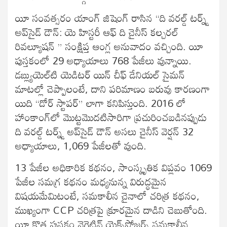
యీ సంవత్సరం యాంగ్ జిషెంగ్ రాసిన “ది వరల్డ్ టర్న్డ్
అప్‌సైడ్ డౌన్: యె హిస్టరీ ఆఫ్ ది చైనీస్ కల్చరల్
రివల్యూషన్ ” సంక్షిప్త ఆంగ్ల అనువాదం వచ్చింది. యీ
పుస్తకంలో 29 అధ్యాయాలు 768 పేజీలు వున్నాయి.
డబ్ల్యుయెల్‌టి యెడిటర్ యిన్ చీఫ్ డేనియల్ సైమన్
మాటల్లో చెప్పాలంటే, దాని పరిమాణం బరువు కారణంగా
యిది “డోర్ స్టాపర్” లాగా కనిపిస్తుంది. 2016 లో
హాంకాంగ్‌లో మొట్టమొదటిసారిగా ప్రచురించబడినప్పుడు
ది వరల్డ్ టర్న్డ్ అప్‌సైడ్ డౌన్ అసలు చైనీస్ వెర్షన్ 32
అధ్యాయాలు, 1,069 పేజీలతో వుంది.
13 పేజీల అధికారిక కథనం, సాంస్కృతిక విప్లవం 1069
పేజీల సమగ్ర కథనం మధ్యనున్న విరుద్ధమైన
విషయమేమిటంటే, సమకాలీన చైనాలో చరిత్ర కథనం,
ముఖ్యంగా CCP చరిత్రపై క్రూరమైన దాడిని చెబుతోంది.
యీ కొత్త పుస్తకం నెగెటివ్ యెక్స్‌పోజర్స్ సమకాలీన