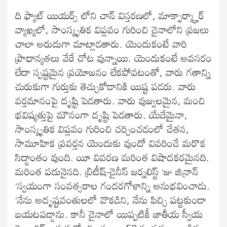
ది ఫ్యాట్ యియర్స్ లోని చాన్ విస్తరణలో, మాక్ఫార్క్హార్
వ్యాఖ్యలో, సాంస్కృతిక విప్లవం గురించి చైనాలోని ప్రజలు
చాలా అరుదుగా మాట్లాడతారు. యెందుకంటే వారి
ప్రాధాన్యతలు వేరే చోట వున్నాయి. యెందుకంటే అవసరం
లేదా స్పష్టమైన ప్రయోజనం లేకపోవటంతో, వారు గతాన్ని
చురుకుగా గుర్తుకు తెచ్చుకోడానికి యిష్ట పడరు. వారు
వర్తమానంపై దృష్టి పెడతారు. వారు వుజ్వలమైన, మంచి
భవిష్యత్తుపై మౌనంగా దృష్టి పెడతారు. యేదేమైనా,
సాంస్కృతిక విప్లవం గురించి చర్చించడంలో చేతన,
సామూహిక ప్రవర్తన యెందుకు వుందో వివరించే మరొక
సిద్ధాంతం వుంది. యీ వివరణ మరింత విషాదకరమైనది.
మరింత పదునైనది. బ్రిటీష్-చైనీస్ జర్నలిస్ట్ ‘జు జిన్రాన్
‘స్వయంగా సంవత్సరాల గందరగోళాన్ని అనుభవించాడు.
‘నేను అదృష్టవంతులలో వొకడిని, నేను పిచ్చి పట్టకుండా
బయటపడ్డాను. కానీ చైనాలో యిప్పటికీ జాతీయ స్వీయ