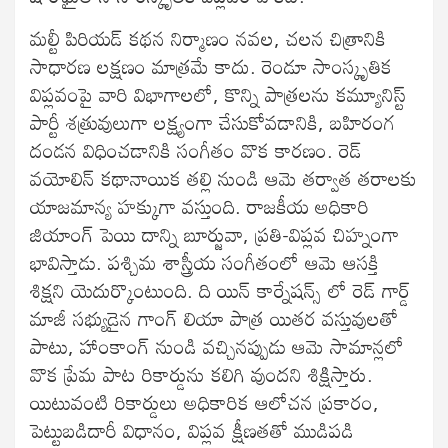
మల్టీ పిరియడ్ కథన నిర్మాణం నవల, చలన చిత్రానికి
సాధారణ లక్షణం మాత్రమే కాదు. రెండూ సాంస్కృతిక
విప్లవంపై వారి విభాగాలలో, కొన్ని పాత్రలను కమ్యూనిస్ట్
పార్టీ శత్రువులుగా లక్ష్యంగా చేసుకోవడానికి, బహిరంగ
దండన విధించడానికి సంగీతం వొక కారణం. రెడ్
వయోలిన్ కథానాయిక తల్లి నుండి ఆమె తర్వాత తరాలకు
యాజమాన్య హక్కుగా వస్తుంది. రాజకీయ అధికారి
జియాంగ్ పెయి దాన్ని బూర్జువా, ప్రతి-విప్లవ చిహ్నంగా
భావిస్తాడు. పశ్చిమ శాస్త్రీయ సంగీతంలో ఆమె ఆసక్తి
శిక్షని యెదుర్కొంటుంది. ది యిన్ కార్నేషన్స్ లో రెడ్ గార్డ్
మాజీ సభ్యుడైన గాంగ్ లియా పాత్ర యితర వస్తువులతో
పాటు, హాంకాంగ్ నుండి వచ్చినప్పుడు ఆమె సామాన్లలో
వొక ప్రేమ పాట రికార్డును కలిగి వుందని శిక్షిస్తారు.
యిటువంటి రికార్డులు అధికారిక ఆలోచన ప్రకారం,
పెట్టుబడిదారీ విధానం, విప్లవ క్షీణతతో ముడిపడి