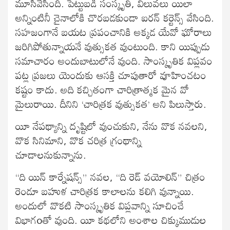
మూసివేసింది. పెట్టుబడి సంస్కృతి, విలువలు యిలా
అన్నింటినీ చైనాలోకి చొరబడకుండా ఐరన్ కర్టెన్స్ వేసింది.
సహజంగానే బయట ప్రపంచానికి అక్కడ యేవో ఘోరాలు
జరిగిపోతున్నాయనే వుత్సుకత వుంటుంది. కాని యిప్పుడు
సమాచారం అందుబాటులోనే వుంది. సాంస్కృతిక విప్లవం
పట్ల ప్రజలు యెందుకు ఆసక్తి చూపుతారో వూహించటం
కష్టం కాదు. అది కచ్చితంగా చారిత్రాత్మక మైన వో
మైలురాయి. దీనిని ‘చారిత్రక వుత్సుకత’ అని పిలుస్తారు.
యీ నేపథ్యాన్ని దృష్టిలో వుంచుకుని, నేను వొక నవలని,
వొక సినిమాని, వొక చరిత్ర గ్రంథాన్ని
చూడాలనుకున్నాను.
“ది యిన్ కార్నేషన్స్” నవల, “ది రెడ్ వయోలిన్” చిత్రం
రెండూ బహుళ చారిత్రక కాలాలను కలిగి వున్నాయి.
అందులో వొకటి సాంస్కృతిక విప్లవాన్ని సూచించే
విభాగoతో వుంది. యీ కథలోని అంశాల చిక్కుముడుల