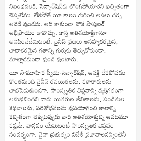
నిబంధనలకి, సెన్సార్‌షిప్‌కు లొంగిపోయారని ఖచ్చితంగా
చెప్పలేము. లేకపోతే యీ కాలం గురించి అసలు చర్చ
అనేదే వుండదు. అదీ కాకుండా వొక పాపులర్
అభిప్రాయం కావొచ్చు. కాస్త అతిశయోక్తిగానూ
అనిపించేదేమిటంటే, చైనీస్ ప్రజలు అసహ్యకరమైన,
బాధాకరమైన గతాన్ని గుర్తుకు తెచ్చుకోకుండా,
మాట్లాడకుండా వుండి వుంటారు.
యీ సామూహిక స్వీయ-సెన్సార్‌షిప్, ఆసక్తి లేకపోవడం
కొంతమంది చైనీస్ రచయితలను, కళాకారులను
బాధపెడుతుండగా, సాంస్కృతిక విప్లవాన్ని వ్యక్తిగతంగా
అనుభవించని వారు యితరుల జీవితాలను, పండితుల
కథనాలను, పరిశోధనలను వుపయోగించి కాలాన్ని
కల్పితంగా చెప్పేటప్పుడు వారి అతిశయోక్తుల్ని ఆపటమూ
కష్టమే. వాస్తవం యేమిటంటే సాంస్కృతిక విప్లవం
సందర్భంగా, చైనా ప్రభుత్వం విదేశీ ప్రభావాలనన్నింటినీ