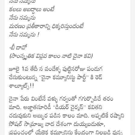
నేను నమ్మను
కలలు అబద్ధాలు అంటే
నేను నమ్మను
మరణం ప్రతీకారాన్ని ధిక్కరిస్తుందంటే
నేను నమ్మను !
-బీ దావో
(సాంస్కృతిక విప్లవ కాలం నాటి చైనా కవి)
జూలై 1వ తేదీ న వందేళ్ళ పుట్టినరోజు పండుగ
చేసుకుంటున్న “చైనా కమ్యూనిస్టు పార్టీ” కి రెడ్
శాల్యూట్స్!!
చైనా పేరు వింటేనే వళ్ళు గర్వంతో గగుర్పొడిచే తరం
మాది. అజ్ఞాతసూరిడీ “డియర్ చైర్మన్” కవితని
చదువుకుని అబ్బుర పడిన కాలం మాది. అప్పటికే రష్యాని
సోషల్ సామ్రాజ్య వాద దేశంగా దుయ్యబడుతూ,
ప్రపంచంలో యేకైక కమ్యూనిస్టు కేంద్రంగా నిలబడి వున్న