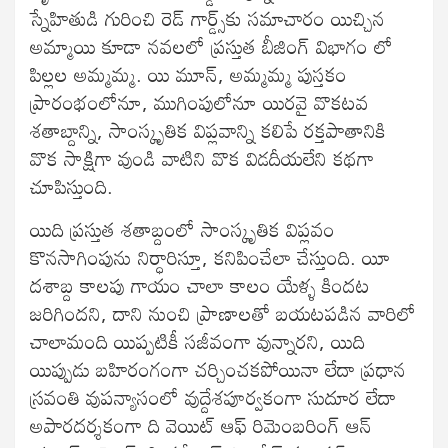
స్నేహితుడి గురించి రెడ్ గార్డ్స్‌కు సమాచారం యిచ్చిన
అమ్మాయి కూడా నవలలో ప్రస్తుత బీజింగ్ విభాగం లో
పిల్లల అమ్మమ్మ. యి మూన్, అమ్మమ్మ పుస్తకం
ప్రారంభంలోనూ, ముగింపులోనూ యిరవై వొకటవ
శతాబ్దాన్ని, సాంస్కృతిక విప్లవాన్ని కలిపే రక్తపాతానికి
వొక సాక్షిగా వుండి వాటిని వొక విడదీయలేని కథగా
చూపిస్తుంది.
యిది ప్రస్తుత శతాబ్దంలో సాంస్కృతిక విప్లవం
కొనసాగింపును నిర్ధారిస్తూ, కనిపించేలా చేస్తుంది. యీ
దశాబ్ద కాలపు గాయం చాలా కాలం యేళ్ళ కిందట
జరిగిందని, దాని నుంచి ప్రాణాలతో బయటపడిన వారిలో
చాలామంది యిప్పటికీ సజీవంగా వున్నారని, యిది
యిప్పుడు బహిరంగంగా చర్చించకపోయినా లేదా ప్రధాన
స్రవంతి వుపన్యాసంలో వుద్దేశపూర్వకంగా సుదూర లేదా
అపారదర్శకంగా ది వెయిట్ ఆఫ్ రిమెంబరింగ్ ఆన్