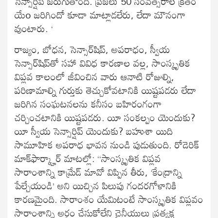
సెన్సార్షిప్ జరుగుతోంది. ప్రజలు 50 సంవత్సరాల క్రితం
యేo జరిగిందో కూడా మాట్లాడలేరు, లేదా మౌనంగా
వుంటారు. ‘
రాజ్యం, బోధన, సెన్సార్‌షిప్, అపరాధం, స్వీయ
సెన్సార్‌షిప్‌తో సహా వివిధ కారణాల వల్ల, సాంస్కృతిక
విప్లవ కాలంలో జీవించిన వారు ఆనాటి రోజుల్ని,
పరిణామాల్ని గుర్తుకు తెచ్చుకోవటానికి యిష్టపడరు లేదా
జరిగిన సంఘటనలను కనీసం బహిరంగంగా
చర్చించటానికి యిష్టపడరు. యీ సంకల్పం యెందుకు?
యీ స్వీయ సెన్సార్షిప్ యెందుకు? బహుశా యిది
సామూహిక అపరాధ భావన నుండి పుడుతుంది. రోడెరిక్
మాక్‌ఫార్క్హార్ మాటల్లో: “సాంస్కృతిక విప్లవ
సారాంశాన్ని కామ్రేడ్ మావో విప్పిన తీరు, ‘కేంద్రాన్ని
పేల్చేయండి’ అని యిచ్చిన పిలుపు గందరగోళానికి
కారణమైంది. సారాంశం యేమిటంటే సాంస్కృతిక విప్లవం
సారాంశాన్ని అర్ధం చేసుకోలేని చైనీయులు ప్రత్యక్ష