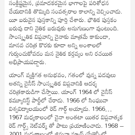
సంక్లిష్టమైన, ప్రమాదకరమైన భాగాలపై పరిశోధన
చేయడానికి తొమ్మిది సంవత్సరాల కాలాన్ని వెచ్చించాడు.
యీ బరువైన పుస్తకాన్ని పూర్తి చేశారు. భౌతిక పుస్తకం
బరువు దాని నైతిక బరువుకు అనుగుణంగా వుంటుంది.
సాంస్కృతిక విప్లవాన్ని చైనాకు మాత్రమే కాకుండా,
మానవ చరిత్ర కొరకు కూడా అన్ని అంశాలలో
గుర్తుంచుకోవడం మన నైతిక కర్తవ్యం అని రచయిత
అభిప్రాయపడ్డారు.
యాంగ్ వ్యక్తిగత అనుభవం, గతంలో వున్న పదవులు
అతన్ని చైనీస్ సాంస్కృతిక విప్లవానికి ఆదర్శ
చరిత్రకారుడిగా చేస్తాయి. యాంగ్ 1964 లో చైనీస్
కమ్యూనిస్ట్ పార్టీలో చేరాడు. 1966 లో సింఘువా
విశ్వవిద్యాలయంలో రెడ్ గార్డ్ అయ్యాడు. 1966…
1967 మధ్యకాలంలో చైనా అంతటా యితర విప్లవాత్మక
రెడ్ గార్డ్స్‌ నెట్‌వర్క్‌ తో పాటు ప్రయాణించాడు. 1968 –
2001 మధ్యకాలంలో జిన్హువా న్యూస్ యేజెన్సీలో