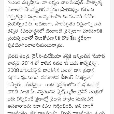
గురించి చర్చిస్తాను. నా లక్ష్యం చాల సింపుల్. పాశ్చాత్య
దేశాలలో సాంస్కృతిక విప్లవం ప్రాతినిధ్యం గురించి
విస్తృతమైన సిద్ధాంతాన్ని రూపొందించడానికి నేనేమీ
ప్రయత్నించను. బదులుగా, సాంస్కృతిక విప్లవాన్ని వారి
కల్పిత సముపార్జనలో యెలాంటి ప్రశ్నలుగా చూడటానికి
ప్రయత్నించారో తెలుకోవడానికి వొక కేస్ స్టడీస్‌గా
వుపయోగించాలనుకుంటున్నాను.
బ్రిటిష్ తండ్రి, చైనీస్-మలేషియా తల్లికి జన్మించిన ‘సుసాన్
బార్కర్’ 2014 లో రాసిన నవల ‘ది యిన్ కార్నేషన్స్’.
2008 వొలింపిక్స్‌కు దారితీసిన నెలల్లో దాని ప్రధాన
కథనం వుంటుంది. సమకాలీన బీజింగ్ నేపథ్యంలో
చెప్పారు. యేదేమైనా, యిది పుస్తకంలోని సంఘటనల్లో
వొకటి మాత్రమే. విస్తరించిన ఫ్లాష్‌బ్యాక్‌ల చైనీస్ చరిత్రలో
ఐదు నిర్వచించే క్షణాల్లో ప్రధాన పాత్రల మునుపటి
అవతారాలను యీ నవల గుర్తించింది. అవి టాంగ్
రాజవంశం, జిన్ రాజవంశం, మింగ్ రాజవంశం, క్వింగ్