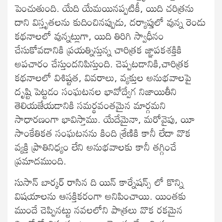
పెంచుతుంది. యేది యేమయినప్పటికీ, యిది చరిత్రను
దాని విస్తృతలను కుదించినప్పుడు, దర్యాప్తులో వున్న రెండు
కథనాలలో వున్నట్లుగా, యిది తిరిగి స్వాధీనం
చేసుకోవడానికి ప్రయత్నిస్తున్న చారిత్రక జ్ఞాపకశక్తికి
అపచారం చేస్తుందనిపిస్తుంది. చెప్పటడానికి,చారిత్రక
కథనాలలో విశిష్టత, వివరాలు, వ్యక్తుల అనుభవాలపై
దృష్టి పెట్టడం సంఘటనల భావోద్వేగ నిజాయితీని
తెలియజేయడానికి సమర్థవంతమైన మార్గమని
సాధారణంగా భావిస్తాము. యేదేమైనా, మరోవైపు, యీ
సాంకేతికత సంఘటనను కింది శ్రేణికి కానీ లేదా వొక
వ్యక్తి ప్రాతినిధ్యం లేని అనుభవాలకు కానీ తగ్గించే
ప్రమాదముంది.
సుసాన్ బార్కర్ రాసిన ది యిన్ కార్నేషన్స్ లో కొన్ని
విషయాలను ఆసక్తికరంగా అనిపించాయి. యింతకు
ముందే చెప్పినట్టు నవలలోని పాత్రలు వొక రకమైన