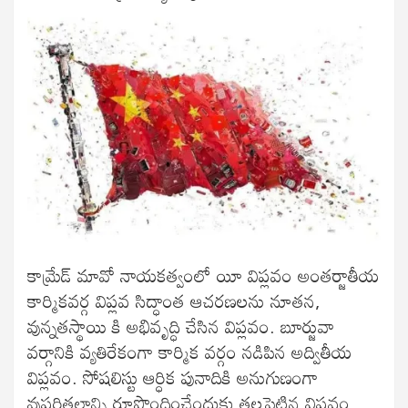
కామ్రేడ్ మావో నాయకత్వంలో యీ విప్లవం అంతర్జాతీయ
కార్మికవర్గ విప్లవ సిద్ధాంత ఆచరణలను నూతన,
వున్నతస్థాయి కి అభివృద్ధి చేసిన విప్లవం. బూర్జువా
వర్గానికి వ్యతిరేకంగా కార్మిక వర్గం నడిపిన అద్వితీయ
విప్లవం. సోషలిస్టు ఆర్ధిక పునాదికి అనుగుణంగా
వుపరితలాన్ని రూపొందించేందుకు తలపెట్టిన విప్లవం.