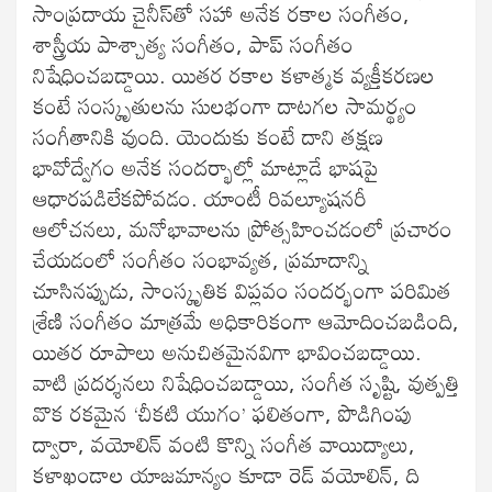
సాంప్రదాయ చైనీస్‌తో సహా అనేక రకాల సంగీతం,
శాస్త్రీయ పాశ్చాత్య సంగీతం, పాప్ సంగీతం
నిషేధించబడ్డాయి. యితర రకాల కళాత్మక వ్యక్తీకరణల
కంటే సంస్కృతులను సులభంగా దాటగల సామర్థ్యం
సంగీతానికి వుంది. యెందుకు కంటే దాని తక్షణ
భావోద్వేగం అనేక సందర్భాల్లో మాట్లాడే భాషపై
ఆధారపడిలేకపోవడం. యాంటీ రివల్యూషనరీ
ఆలోచనలు, మనోభావాలను ప్రోత్సహించడంలో ప్రచారం
చేయడంలో సంగీతం సంభావ్యత, ప్రమాదాన్ని
చూసినప్పుడు, సాంస్కృతిక విప్లవం సందర్భంగా పరిమిత
శ్రేణి సంగీతం మాత్రమే అధికారికంగా ఆమోదించబడింది,
యితర రూపాలు అనుచితమైనవిగా భావించబడ్డాయి.
వాటి ప్రదర్శనలు నిషేధించబడ్డాయి, సంగీత సృష్టి, వుత్పత్తి
వొక రకమైన ‘చీకటి యుగం’ ఫలితంగా, పొడిగింపు
ద్వారా, వయోలిన్ వంటి కొన్ని సంగీత వాయిద్యాలు,
కళాఖండాల యాజమాన్యం కూడా రెడ్ వయోలిన్, ది