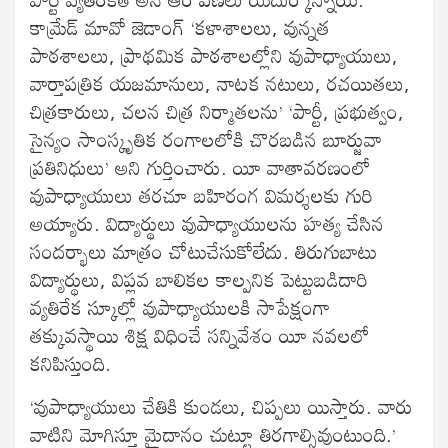
కామ్రేడ్ మావో జెడాంగ్ ‘కళాశాలలు, వున్నత
పాఠశాలలు, ప్రాథమిక పాఠశాలల్లోని వుపాధ్యాయులు,
వార్తాపత్రిక యజమానులు, నాటక నటులు, రచయితలు,
చిత్రకారులు, చలన చిత్ర నిర్మాతలను’ ‘పార్టీ, ప్రభుత్వం,
సైన్యం సాంస్కృతిక రంగాలలోకి చొరబడిన బూర్జువా
ప్రతినిధులు’ అని గుర్తించారు. యీ వాతావరణంలో
వుపాధ్యాయులు తరచూ బహిరంగ విమర్శలకు గురి
అయ్యారు. విద్యార్థులు వుపాధ్యాయులను హత్య చేసిన
సందర్భాలు మాత్రం చోటుచేసుకోలేదు. తిరుగుబాటు
విద్యార్థులు, విప్లవ బాలికల కాల్పనిక పెట్టుబడిదారి
వ్యతిరేక స్కూల్లో వుపాధ్యాయులకి సాపేక్షంగా
తక్కువస్థాయి శిక్ష విధించే సన్నివేశం యీ నవలలో
కనిపిస్తుంది.
‘వుపాధ్యాయులు చేతికి కుండలు, చిప్పలు యిస్తారు. వారు
వాటిని మోగిస్తూ మైదానం చుట్టూ తిరగాల్సివుంటుంది.’