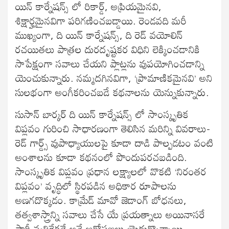
యిన్ కార్నేషన్స్ లో రికార్డ్, అప్రియమైనవి,
శిక్షార్హమైనవిగా పరిగణించబడ్డాయి. రెండవది మరీ
ముఖ్యంగా, ది యిన్ కార్నేషన్స్, ది రెడ్ వయోలిన్
రచయితలు పాత్రల దురదృష్టకర విధిని లెక్కించడానికి
సాపేక్షంగా సవాలు చేయని ప్లాట్లను వుపయోగించడాన్ని
యెంచుకున్నారు. నమ్మదగినవిగా, ‘ప్రామాణికమైనవి’ అని
సులభంగా అంగీకరించబడే కథనాలను యెన్నుకున్నారు.
సుసాన్ బార్కర్ ది యిన్ కార్నేషన్స్ లో సాంస్కృతిక
విప్లవం గురించి సాధారణంగా తెలిసిన మరిన్ని వివరాలు-
రెడ్ గార్డ్స్ వుపాధ్యాయులపై కూడా దాడి పాల్పడటం వంటి
అంశాలను కూడా కథనంలో పొందుపరచబడింది.
సాంస్కృతిక విప్లవం ప్రధాన లక్ష్యాలలో వొకటి ‘నిరంతర
విప్లవం’ వృద్ధిలో స్థిరపడిన అధికార రూపాలను
అణగదొక్కడం. కామ్రేడ్ మావో జెడాంగ్ బోధనలు,
తత్వశాస్త్రాన్ని సవాలు చేసే యే ప్రయత్నాలు అయినాసరే
పార్టీ వ్యతిరేకతే అనే ఆరోపణలు యెదుర్కొన్నాయి.