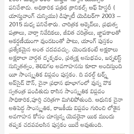
పనిచేశాడు. అధికారిక పత్రిక క్రానికల్స్ ఆఫ్ హిస్టరీ (
యాన్హువాంగ్ చున్కియు) డిప్యూటీ యెడిటర్‌గా 2003 –
2015 మధ్య పనిచేశారు. చారిత్రక ఆర్కైవ్‌లు, ప్రభుత్వ
పత్రాలు, వార్తా నివేదికలు, జీవిత చరిత్రలు, జ్ఞాపకాలతో
ఆకర్షణీయంగా వుండటంతో పాటు, యాంగ్ పుస్తకం
ప్రత్యేకమైన అంత చదవవచ్చు. యెందుకంటే అక్షరాలు
అక్షరాలా వార్గత దృక్పథం, ప్రత్యక్ష అనుభవం, జర్నలిస్ట్
సున్నితత్వం, తెలివిగల అవగాహనను కూడా అందిస్తుంది
యీ సాంస్కృతిక విప్లవం పుస్తకం. ది వరల్డ్ టర్న్డ్
అప్‌సైడ్ డౌన్, చైనా ప్రధాన భూభాగంలో వున్న వొక
స్వతంత్ర పండితుడు రాసిన సాంస్కృతిక విప్లవం
సాధికారిక,పూర్తి చరిత్రగా మిగిలిపోతుంది. ఆధునిక చైనా
అతిపెద్ద సాంస్కృతిక, రాజకీయ విప్లవం గురించి లోతైన
అవగాహన కోసం చూస్తున్న యెవరైనా యిక ముందు
తప్పక చదవవలసిన పుస్తకం యిదే అవుతుంది.