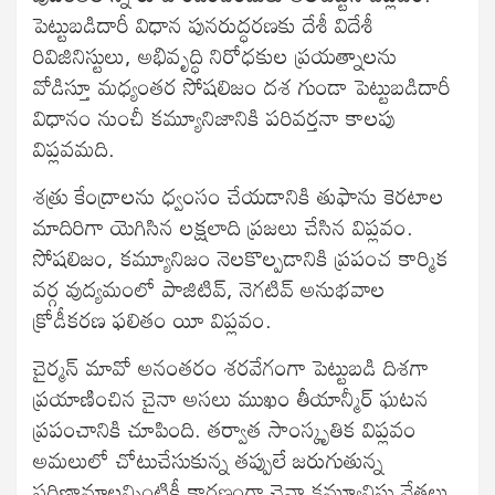
పెట్టుబడిదారీ విధాన పునరుద్ధరణకు దేశీ విదేశీ
రివిజినిస్టులు, అభివృద్ధి నిరోధకుల ప్రయత్నాలను
వోడిస్తూ మధ్యంతర సోషలిజం దశ గుండా పెట్టుబడిదారీ
విధానం నుంచీ కమ్యూనిజానికి పరివర్తనా కాలపు
విప్లవమది.
శత్రు కేంద్రాలను ధ్వంసం చేయడానికి తుఫాను కెరటాల
మాదిరిగా యెగిసిన లక్షలాది ప్రజలు చేసిన విప్లవం.
సోషలిజం, కమ్యూనిజం నెలకొల్పడానికి ప్రపంచ కార్మిక
వర్గ వుద్యమంలో పాజిటివ్, నెగటివ్ అనుభవాల
క్రోడీకరణ ఫలితం యీ విప్లవం.
చైర్మన్ మావో అనంతరం శరవేగంగా పెట్టుబడి దిశగా
ప్రయాణించిన చైనా అసలు ముఖం తీయాన్మీర్ ఘటన
ప్రపంచానికి చూపింది. తర్వాత సాంస్కృతిక విప్లవం
అమలులో చోటుచేసుకున్న తప్పులే జరుగుతున్న
పరిణామాలన్నింటికీ కారణంగా చైనా కమ్యూనిస్టు నేతలు