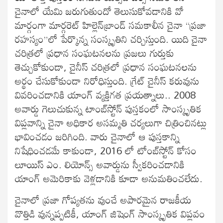
చైనాలో యేమి జరుగుతుందో తెలుసుకోవడానికి వో
మార్గంగా మార్గరెట్ హిల్లెన్‌బ్రాండ్ సమకాలీన చైనా “ప్రజా
రహస్యం”లో పేర్కొన్న సంస్కృతిని చర్చిస్తుంది. యిది చైనా
చరిత్రలో ప్రధాన సంఘటనలను ప్రజలు గుర్తుకు
తెచ్చుకోకుండా, చైనీస్ చరిత్రలో ప్రధాన సంఘటనలను
అర్థం చేసుకోకుండా నిరోధిస్తుంది. గ్రేట్ చైనీస్ కరువును
వివరించడానికి యాంగ్ వ్యక్తిగత ప్రయత్నాలు.. 2008
అవార్డు గెలుచుకున్న టాంబ్‌స్టోన్ పుస్తకంలో సాంస్కృతిక
విప్లవాన్ని చైనా అధికార అసమ్మతి చర్యలుగా చిత్రించినట్లు
భావించడం జరిగింది. వారు చైనాలో ఆ పుస్తకాన్ని
నిషేధించడమే కాకుండా, 2016 లో టోంబ్‌స్టోన్ కోసం
లూయిస్ ఎం. లియోన్స్ అవార్డును స్వీకరించడానికి
యాంగ్ అమెరికాకు వెళ్లడానికి కూడా అనుమతించలేదు.
చైనాలో ప్రజా గోప్యతను వుంచే అపారమైన రాజకీయ
వొత్తిడి వున్నప్పటికీ, యాంగ్ జిషెంగ్ సాంస్కృతిక విప్లవం