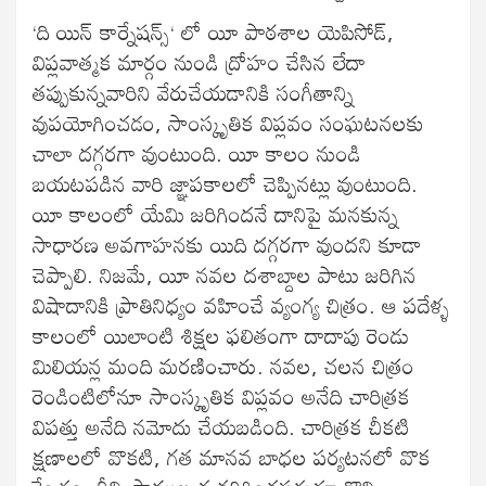
‘ది యిన్ కార్నేషన్స్‘ లో యీ పాఠశాల యెపిసోడ్,
విప్లవాత్మక మార్గం నుండి ద్రోహం చేసిన లేదా
తప్పుకున్నవారిని వేరుచేయడానికి సంగీతాన్ని
వుపయోగించడం, సాంస్కృతిక విప్లవం సంఘటనలకు
చాలా దగ్గరగా వుంటుంది. యీ కాలం నుండి
బయటపడిన వారి జ్ఞాపకాలలో చెప్పినట్లు వుంటుంది.
యీ కాలంలో యేమి జరిగిందనే దానిపై మనకున్న
సాధారణ అవగాహనకు యిది దగ్గరగా వుందని కూడా
చెప్పాలి. నిజమే, యీ నవల దశాబ్దాల పాటు జరిగిన
విషాదానికి ప్రాతినిధ్యం వహించే వ్యంగ్య చిత్రం. ఆ పదేళ్ళ
కాలంలో యిలాంటి శిక్షల ఫలితంగా దాదాపు రెండు
మిలియన్ల మంది మరణించారు. నవల, చలన చిత్రం
రెండింటిలోనూ సాంస్కృతిక విప్లవం అనేది చారిత్రక
విపత్తు అనేది నమోదు చేయబడింది. చారిత్రక చీకటి
క్షణాలలో వొకటి, గత మానవ బాధల పర్యటనలో వొక