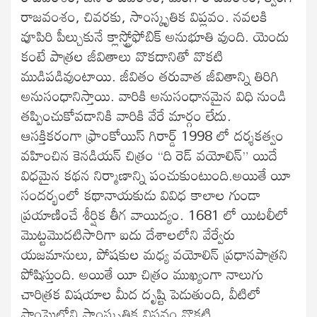
రాజవంశం, చివరకు, సాంస్కృతిక విప్లవం. నవలకి
వూపిరి పీల్చుకునే క్లాస్ట్రోఫోబిక్ అనుభూతి వుంది. యెందు
కంటే పాత్రల జీవితాలు వొకదానితో వొకటి
ముడిపడివుంటాయి. జీవితం తరువాత జీవితాన్ని తిరిగి
అనుసంధానిస్తాయి. వారికి అనుసంధానమైన విధి నుండి
తప్పించుకోవడానికి వారికి వేరే మార్గం లేదు.
ఆసక్తికరంగా ఫ్రాంకోయిస్ గిరార్డ్ 1998 లో దర్శకత్వం
వహించిన కెనడియన్ చిత్రం “ది రెడ్ వయోలిన్” యిదే
విధమైన కథన నిర్మాణాన్ని పంచుకుంటుంది.అయితే యీ
సందర్భంలో కథానాయకుడు వివిధ కాలాల గుండా
ప్రయాణించే శీర్షిక తీగ వాయిద్యం. 1681 లో యిటలీలో
మొట్టమొదటిసారిగా ఐదు దేశాలలోని వేర్వేరు
యజమానులు, పోషకుల మధ్య వయోలిన్ ప్రధానపాత్రని
పోషిస్తుంది. అయితే యీ చిత్రం ముఖ్యంగా నాలుగు
చారిత్రక విషయాల మీద దృష్టి పెడుతుంది, వీటిలో
షాంఘైలోని సాంస్కృతిక విప్లవం వొకటి.