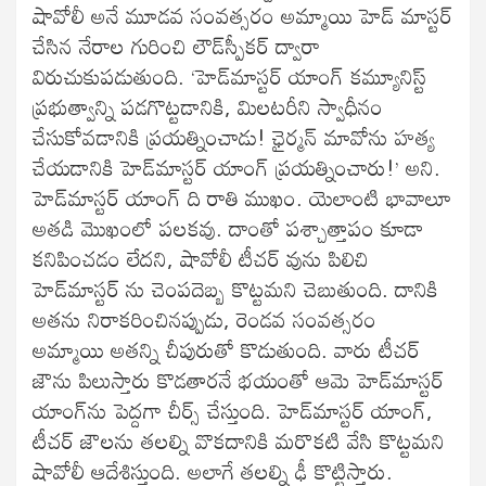
షావోలీ అనే మూడవ సంవత్సరం అమ్మాయి హెడ్‌ మాస్టర్
చేసిన నేరాల గురించి లౌడ్‌స్పీకర్ ద్వారా
విరుచుకుపడుతుంది. ‘హెడ్‌మాస్టర్ యాంగ్ కమ్యూనిస్ట్
ప్రభుత్వాన్ని పడగొట్టడానికి, మిలటరీని స్వాధీనం
చేసుకోవడానికి ప్రయత్నించాడు! ఛైర్మన్ మావోను హత్య
చేయడానికి హెడ్‌మాస్టర్ యాంగ్ ప్రయత్నించారు!’ అని.
హెడ్‌మాస్టర్ యాంగ్ ది రాతి ముఖం. యెలాంటి భావాలూ
అతడి మొఖంలో పలకవు. దాంతో పశ్చాత్తాపం కూడా
కనిపించడం లేదని, షావోలీ టీచర్ వును పిలిచి
హెడ్‌మాస్టర్ ను చెంపదెబ్బ కొట్టమని చెబుతుంది. దానికి
అతను నిరాకరించినప్పుడు, రెండవ సంవత్సరం
అమ్మాయి అతన్ని చీపురుతో కొడుతుంది. వారు టీచర్
జౌను పిలుస్తారు కొడతారనే భయంతో ఆమె హెడ్‌మాస్టర్
యాంగ్‌ను పెద్దగా చీర్స్ చేస్తుంది. హెడ్‌మాస్టర్ యాంగ్,
టీచర్ జౌలను తలల్ని వొకదానికి మరొకటి వేసి కొట్టమని
షావోలీ ఆదేశిస్తుంది. అలాగే తలల్ని ఢీ కొట్టిస్తారు.