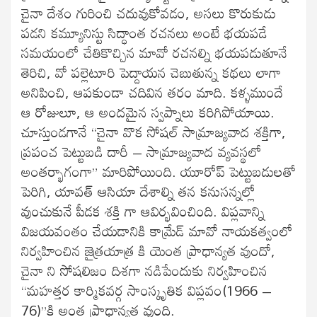
చైనా దేశం గురించి చదువుకోవడం, అసలు కొరుకుడు
పడని కమ్యూనిస్టు సిద్ధాంత రచనలు అంటే భయపడే
సమయంలో చేతికొచ్చిన మావో రచనల్ని భయపడుతూనే
తెరిచి, వో పల్లెటూరి పెద్దాయన చెబుతున్న కథలు లాగా
అనిపించి, ఆపకుండా చదివిన తరం మాది. కళ్ళముందే
ఆ రోజులూ, ఆ అందమైన స్వప్నాలు కరిగిపోయాయి.
చూస్తుండగానే “చైనా వొక సోషల్ సామ్రాజ్యవాద శక్తిగా,
ప్రపంచ పెట్టుబడి దారీ – సామ్రాజ్యవాద వ్యవస్థలో
అంతర్భాగంగా” మారిపోయింది. యూరోప్ పెట్టుబడులతో
పెరిగి, యావత్ ఆసియా దేశాల్ని తన కనుసన్నల్లో
వుంచుకునే పీడక శక్తి గా ఆవిర్భవించింది. విప్లవాన్ని
విజయవంతం చేయడానికి కామ్రేడ్ మావో నాయకత్వంలో
నిర్వహించిన జైత్రయాత్ర కి యెంత ప్రాధాన్యత వుందో,
చైనా ని సోషలిజం దిశగా నడిపేందుకు నిర్వహించిన
“మహత్తర కార్మికవర్గ సాంస్కృతిక విప్లవం(1966 –
76)”కి అంత ప్రాధాన్యత వుంది.