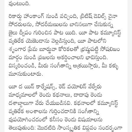
వుంటుంది.
రికార్డు హాంకాంగ్ నుండి వచ్చింది, బ్రిటిష్ డెవిల్స్ చైనా
సోదరులను, సోదరీమణులను బానిసలుగా చేసుకున్న
జైలు ద్వీపం గురించిన పాట యిది. యీ పాట కమ్యూనిస్ట్
వ్యతిరేక యెజెండాను వెల్లడిస్తుంది, యీ పాటలోని
శృంగార ప్రేమ బూర్జువా కోరికలతో భ్రష్టుపట్టి సోషలిజం
మార్గం నుండి ప్రజలను ఆకర్షించాలని భావిస్తుంది.
విస్మరించండి, మీరు సంగీతాన్ని ఆశ్రయిస్తారు, మీ కళ్ళు
మూసుకుంటారు.
యీ ద యిన్ కార్నేషన్స్, రెడ్ వయోలిన్ వేర్వేరు
మాధ్యమాలలో రెండు కథనాలు, దాదాపు రెండు
దశాబ్దాలుగా వేరు చేయబడినవి. కథనాలలో కమ్యూనిస్ట్
వ్యతిరేక అంశాలను గుర్తించడానికి సంగీతాన్ని
వుపయోగించడంలో కనీసం రెండు విషయాలను
తెలుపుతుంది: మొదటిది సాంస్కృతిక విప్లవం సందర్భంగా