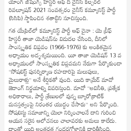
యాంగ్ జిషెంగ్స్ హిస్టరీ ఆఫ్ ది చైనీస్ కల్చరల్
రివల్యూషన్ 2021 సంవత్సరం చైనీస్ కమ్యూనిస్ట్ పార్టీ
(సిసిపి) స్థాపించిన శతాబ్దిని సూచిస్తుంది.
గత యేప్రిల్‌లో కమ్యూనిస్ట్ పార్టీ ఆఫ్ చైనా : యె బ్రీఫ్
హిస్టరీ తాజా యెడిషన్‌ను విడుదల చేసింది, దీనిలో
సాంస్కృతిక విప్లవం (1966-1976) కు అంకితమైన
అధ్యాయం అదృశ్యమయింది. యీ తాజా యెడిషన్ 13 వ
అధ్యాయంలో సాంస్కృతిక విప్లవమని నేరుగా పేర్కొకుండా
“సోషలిస్ట్ పునర్నిర్మాణ రహదారిపై మలుపులు,
మైలురాళ్లు” అనే శీర్షికతో వుంది. యిది కామ్రేడ్ మావో
జెడాంగ్ నిర్ణయాల్ని వివరిస్తుంది. మావో “అవినీతి, ప్రత్యేక
అధికారాలు, పార్టీ శ్రేణులలో వున్న బ్యూరోక్రాటిక్
మనస్తత్వంపై నిరంతర యుద్ధం చేసారు” అని పేర్కొంది.
సోషలిస్టు సమాజాన్ని యెలా నిర్మించాలనే దాని గురించి
ఆయన సరైన ఆలోచనలు చాలావరకు అమలు కాలేదు.
దాంతో యిది అంతర్గత గందరగోళానికి దారితీసింది.