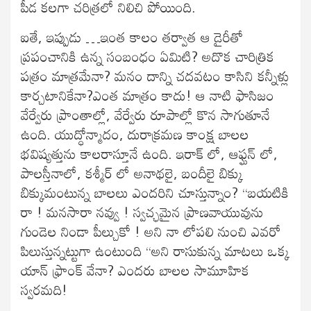
పీడ కలగా చరిత్రలో నిలిచి పోయింది.
ఐతే, ఇప్పుడు …ఇంత కాలం తర్వాత ఆ డైరీతో
ప్రపంచానికి ఉన్న సంబంధం ఏమిటి? అదొక చారిత్రిక
పత్రం మాత్రమేనా? మనం దాన్ని చదవటం కాసిని కన్నీళ్లు
కార్చటానికేనా?ఎంత మాత్రం కాదు! ఆ నాటి ఫాసిజం
వేర్వేరు ప్రాంతాల్లో, వేర్వేరు రూపాల్లో కొన సాగుతూనే
ఉంది. యుద్ధోన్మాదం, దురాక్రమణ కాంక్ష బాలల
భవిష్యత్తును కాలరాస్తూనే ఉంది. ఇరాక్ లో, ఆఫ్ఘన్ లో,
పాలస్తీనాలో, కశ్మీర్ లో అనాథలై, బందీలై బిక్కు
బిక్కుమంటున్న బాలలు ఎందరిని చూస్తున్నాం? “బయటికి
రా ! మనసారా నవ్వు ! స్వచ్ఛమైన ప్రాణవాయువును
గుండెల నిండా పీల్చుకో ! అని నా లోపలి నుంచి ఎవరో
పిలుస్తున్నట్టుగా ఉంటుంది “అని రాసుకున్న మాటలు ఒక్క
యాన్ ఫ్రాంక్ వేనా? ఎందరు బాలల సామూహిక
స్వరమది!