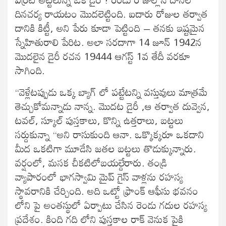
దినచర్య రాయటం మొదలెట్టింది. ఐదారు రోజుల తర్వాత
దానికి కిట్టీ, అని పేరు కూడా పెట్టింది – తనకు ఇష్టమైన
స్నేహితురాలి పేరిట. అలా సరదాగా 14 జూన్ 1942న
మొదలైన డైరీ రచన 19444 ఆగస్ట్ 1వ తేదీ వరకూ
సాగింది.
“వెళ్లేటప్పుడు ఒక్క బ్యాగ్ లో పట్టేటన్ని వస్తువులు మాత్రమే
తెచ్చుకోమన్నాడు నాన్న. మొదట డైరీ ,ఆ తర్వాత దువ్వెన,
టవల్, స్కూల్ పుస్తకాలు, కొన్ని ఉత్తరాలు, బట్టలు
సర్దుకున్నా “అని రాసుకుంది ఆనా. ఒక్కొక్కరూ ఒకదాని
మీద ఒకటిగా మూడేసి జతల బట్టలు తొడుక్కున్నారు.
వర్షంలో, మసక చీకటిలోబయల్దేరారు. తండ్రి
వ్యాపారంలో భాగస్వామి మైప్ గైస్ వాళ్లను రహస్య
స్థావరానికి చేర్చింది. అది ఒట్టో ఫ్రాంక్ ఆఫీసు భవనం
లోని పై అంతస్థులో ఏర్పాటు చేసిన రెండు గదుల రహస్య
ప్రదేశం. కింది గది లోని పుస్తకాల రాక్ వెనుక పైకి