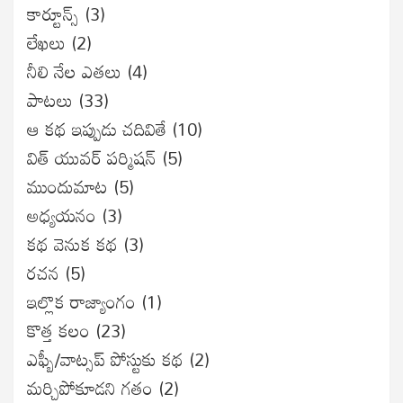
కార్టూన్స్
(3)
లేఖలు
(2)
నీలి నేల ఎతలు
(4)
పాటలు
(33)
ఆ కథ ఇప్పుడు చదివితే
(10)
విత్ యువర్ పర్మిషన్
(5)
ముందుమాట
(5)
అధ్యయనం
(3)
కథ వెనుక కథ
(3)
రచన
(5)
ఇల్లొక రాజ్యాంగం
(1)
కొత్త కలం
(23)
ఎఫ్బీ/వాట్సప్ పోస్టుకు కథ
(2)
మర్చిపోకూడని గతం
(2)