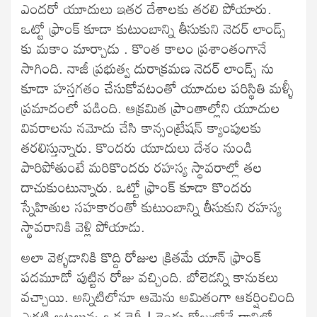
ఎందరో యూదులు ఇతర దేశాలకు తరలి పోయారు.
ఒట్టో ఫ్రాంక్ కూడా కుటుంబాన్ని తీసుకుని నెదర్ లాండ్స్
కు మకాం మార్చాడు . కొంత కాలం ప్రశాంతంగానే
సాగింది. నాజీ ప్రభుత్వ దురాక్రమణ నెదర్ లాండ్స్ ను
కూడా హస్తగతం చేసుకోవటంతో యూదుల పరిస్థితి మళ్ళీ
ప్రమాదంలో పడింది. ఆక్రమిత ప్రాంతాల్లోని యూదుల
వివరాలను నమోదు చేసి కాన్సంట్రేషన్ క్యాంపులకు
తరలిస్తున్నారు. కొందరు యూదులు దేశం నుండి
పారిపోతుంటే మరికొందరు రహస్య స్థావరాల్లో తల
దాచుకుంటున్నారు. ఒట్టో ఫ్రాంక్ కూడా కొందరు
స్నేహితుల సహకారంతో కుటుంబాన్ని తీసుకుని రహస్య
స్థావరానికి వెళ్లి పోయాడు.
అలా వెళ్ళడానికి కొద్ది రోజుల క్రితమే యాన్ ఫ్రాంక్
పదమూడో పుట్టిన రోజు వచ్చింది. బోలెడన్ని కానుకలు
వచ్చాయి. అన్నిటిలోనూ ఆమెను అమితంగా ఆకర్షించింది
ఎర్రటి అట్టలున్న ఒక డైరీ ! రెండు రోజుల్లోనే దానిలో