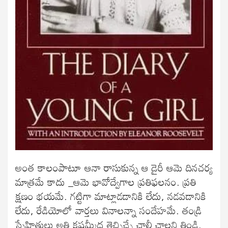
అంత కాలంపాటూ ఆనా రాసుకున్న ఆ డైరీ ఆమె దినచర్య
మాత్రమే కాదు _ఆమె భావోద్వేగాల ప్రతిఫలనం. ప్రతి
క్షణం భయమే. గట్టిగా మాట్లాడడానికి లేదు, నడవడానికి
లేదు, రేడియోలో వార్తలు వినాలన్నా సందేహమే. తండ్రి
స్నేహితులు అతి కష్టమ్మీద తెచ్చిచ్చే చాలీ చాలని తిండి.