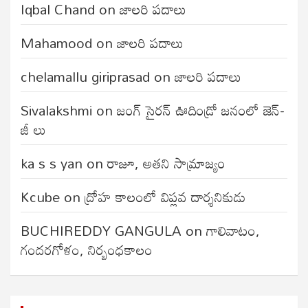
Iqbal Chand
on
జాలరి పదాలు
Mahamood
on
జాలరి పదాలు
chelamallu giriprasad
on
జాలరి పదాలు
Sivalakshmi
on
జంగ్‌ సైరన్‌ ఊదిండ్రో జనంలో జెన్-
జీ లు
ka s s yan
on
రాజూ, అతని సామ్రాజ్యం
Kcube
on
ద్రోహ కాలంలో విప్లవ దార్శనికుడు
BUCHIREDDY GANGULA
on
గాలివాటం,
గందరగోళం, నిర్బంధకాలం