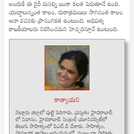
అందుకే ఈ డైరీ మనల్ని ఇంకా కలత పెడుతూనే ఉంది.
యుద్ధాలున్నంత కాలం, దురాక్రమణలు సాగినంత కాలం
ఆనా రచనకు ప్రాసంగికత ఉంటుంది. ఆధిపత్య
రాజకీయాలను నిరసించమని హెచ్చరిస్తూనే ఉంటుంది.
కాత్యాయని
నెల్లూరు జిల్లాలో పుట్టి పెరిగారు. ప్రస్తుతం హైదరాబాద్
లో నివాసం. హైదరాబాద్ సెంట్రల్ యూనివర్సిటీలో
తెలుగు సాహిత్యంలో పిఎచ్.డి చేశారు. సాహిత్యం,
సామాజిక శాస్త్రాల అధ్యయనంలో, ముఖ్యంగా సాహిత్య