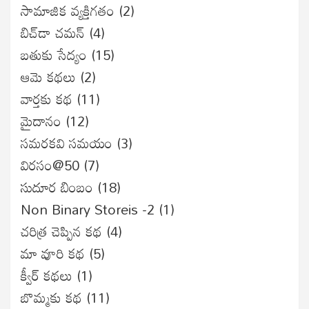
సామాజిక వ్యక్తిగతం
(2)
బిచ్‌డా చమన్
(4)
బతుకు సేద్యం
(15)
ఆమె కథలు
(2)
వార్తకు కథ
(11)
మైదానం
(12)
సమరకవి సమయం
(3)
విరసం@50
(7)
సుదూర బింబం
(18)
Non Binary Storeis -2
(1)
చరిత్ర చెప్పిన కథ
(4)
మా వూరి కథ
(5)
క్వీర్ కథలు
(1)
బొమ్మకు కథ
(11)