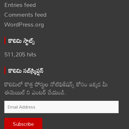
Entries feed
Comments feed
WordPress.org
కొలిమి స్టాట్స్
511,205 hits
కొలిమి సబ్‌స్క్రిప్షన్
కొలిమిలో కొత్త పోస్టుల నోటిఫికేషన్స్ కోసం ఇక్కడ మీ
ఈమెయిల్ ని ఎంటర్ చేయండి.
Email
Address
Subscribe