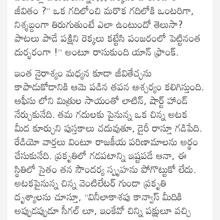
జీవితం ?” ఒక గదిలోంచి మరొక గదిలోకి ఒంటరిగా,
నిశ్శబ్దంగా తిరుగుతుంటే ఎలా ఉంటుందో తెలుసా?
పాటలు పాడే పక్షిని రెక్కలు కట్టేసి పంజరంలో పెట్టినంత
దుర్భరంగా !” అంటూ రాసుకుంది యాన్ ఫ్రాంక్.
ఇంత నైరాశ్యం మధ్యన కూడా జీవితేచ్ఛను
కాపాడుకోడానికి ఆమె పడిన తపన ఆశ్చర్యం కలిగిస్తుంది.
ఆఫీసు లోని మిత్రుల సాయంతో లాటిన్, షార్ట్ హాండ్
నేర్చుకునేది. తమ గదులకు పైనున్న ఒక చిన్న అటక
మీద కూర్చుని పుస్తకాలు చదువుతూ, డైరీ రాస్తూ గడిపేది.
రేడియో వార్తలు వింటూ రాజకీయ పరిణామాలను అర్థం
చేసుకునేది. ప్రకృతిలో గడపటాన్ని ఇష్టపడే ఆనా, ఈ
స్థితిలో సైతం తన సౌందర్య స్పృహను పోగొట్టుకో లేదు.
అటకపైనున్న చిన్న వెంటిలేటర్ గుండా ప్రకృతి
దృశ్యాలను చూస్తూ, “వినీలాకాశపు కాన్వాస్ మీదికి
అప్పుడప్పుడూ సీగల్ లూ, ఇంకేవో చిన్ని పక్షులూ వచ్చి