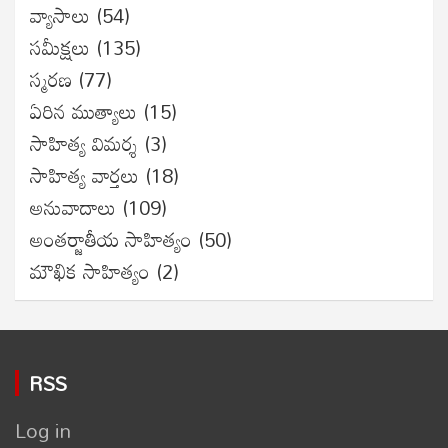
వ్యాసాలు
(54)
సమీక్షలు
(135)
స్మరణ
(77)
ఏరిన ముత్యాలు
(15)
సాహిత్య విమర్శ
(3)
సాహిత్య వార్తలు
(18)
అనువాదాలు
(109)
అంతర్జాతీయ సాహిత్యం
(50)
మౌఖిక సాహిత్యం
(2)
RSS
Log in