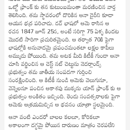
ఒట్టో ఫ్రాంక్ కు తన కుటుంబమంతా మరణించిన వార్త
తెలిసింది. తమ స్థావరంలో దొరికిన ఆనా డైరీని కూడా
ఆయన భద్ర పరిచాడు. డచ్ భాషలో ఆమె రాసిన ఆ
రచన 1847 జూన్ 25న, అంటే సరిగ్గా 75 ఏళ్ళ కిందట
మొదటి సారిగా ప్రచురితమైంది. ఆ తర్వాత 70కి పైగా
భాషల్లోకి అనువాదమై ప్రపంచమంతటా లక్షల కాపీలు
అమ్ముడు పోయింది. తమ అటక మీది కిటీకీ గుండా ఆనా
చూసి వర్ణించిన ఆ చెస్ట్ నట్ చెట్టును నెదర్లాండ్స్
ప్రభుత్వం తమ జాతీయ సంపదగా గుర్తించి
సంరక్షించింది. ఆ కిటీకీ నుండి ఆమెకు వెలుగునూ,
వెన్నెలనూ పంచిన ఆకాశపు ముక్కను యాన్ ఫ్రాంక్ కు ఆ
ప్రభుత్వం అంకితం ఇచ్చింది. రెండు సంవత్సరాలకు పైగా
ఆమెకు ఆశ్రయమిచ్చిన ఆ భవనం యాత్రా స్థలమైంది.
ఆనా వంటి ఎందరో బాలల కలలూ, కోరికలూ
అకాలంగా దగ్ధమై పోయిన దారుణం మాత్రం చెరపలేని