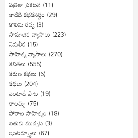
పత్రికా ప్రకటన
(11)
కాదేదీ కథకనర్హం
(29)
కొలిమి రవ్వ
(3)
సామాజిక వ్యాసాలు
(223)
నెమలీక
(15)
సాహిత్య వ్యాసాలు
(270)
కవితలు
(555)
కరుణ కథలు
(6)
కథలు
(204)
వెంటాడే పాట
(19)
కాలమ్స్
(75)
పోరాట సాహిత్యం
(18)
బతుకు ముచ్చట
(3)
ఇంటర్వ్యూలు
(67)