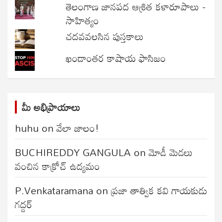
తెలంగాణ జానపద ఆశ్రిత కళారూపాలు -
సాహిత్యం
చదవవలసిన పుస్తకాలు
ఖండాంతర కాషాయ ఫాసిజం
మీ అభిప్రాయాలు
huhu
on
వేలా జాలం!
BUCHIREDDY GANGULA
on
మోడీ మెడలు
వంచిన కాక్రోచ్ ఉద్యమం
P.Venkataramana
on
ప్రజా తాత్విక కవి గాయకుడు
గద్దర్