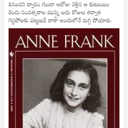
కనబడని ద్వారం గుండా ఆరోజు వెళ్లిన ఆ కుటుంబం
రెండు సంవత్సరాల ముప్పై ఐదు రోజుల తర్వాత
గెస్టపోలకు పట్టుబడే దాకా అందులోనే మగ్గి పోయారు.