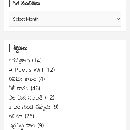
గత సంచికలు
గత
సంచికలు
శీర్షికలు
కరపత్రాలు
(14)
A Poet's Will
(12)
నిలిచిన కాలం
(4)
నీలీ రాగం
(46)
నేల మీద నిలబడి
(12)
కాలం గుండె చప్పుడు
(9)
సినిమా
(26)
ఎర్రపిట్ట పాట
(9)