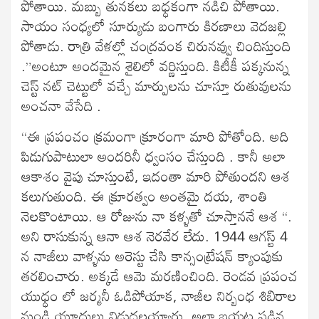
పోతాయి. మబ్బు తునకలు బధ్ధకంగా నడిచి పోతాయి.
సాయం సంధ్యలో సూర్యుడు బంగారు కిరణాలు వెదజల్లి
పోతాడు. రాత్రి వేళల్లో చంద్రవంక చిరునవ్వు చిందిస్తుంది
.”అంటూ అందమైన శైలిలో వర్ణిస్తుంది. కిటీకీ పక్కనున్న
చెస్ట్ నట్ చెట్టులో వచ్చే మార్పులను చూస్తూ రుతువులను
అంచనా వేసేది .
“ఈ ప్రపంచం క్రమంగా క్రూరంగా మారి పోతోంది. అది
పిడుగుపాటులా అందరినీ ధ్వంసం చేస్తుంది . కానీ అలా
ఆకాశం వైపు చూస్తుంటే, ఇదంతా మారి పోతుందని ఆశ
కలుగుతుంది. ఈ క్రూరత్వం అంతమై దయ, శాంతి
నెలకొంటాయి. ఆ రోజును నా కళ్ళతో చూస్తాననే ఆశ “.
అని రాసుకున్న ఆనా ఆశ నెరవేర లేదు. 1944 ఆగస్ట్ 4
న నాజీలు వాళ్ళను అరెస్టు చేసి కాన్సంట్రేషన్ క్యాంపుకు
తరలించారు. అక్కడే ఆమె మరణించింది. రెండవ ప్రపంచ
యుధ్ధం లో జర్మనీ ఓడిపోయాక, నాజీల నిర్బంధ శిబిరాల
నుండి యూదులు విడుదలయ్యారు. అలా బయట పడిన