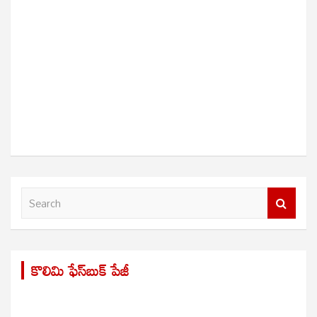
S
e
a
r
కొలిమి ఫేస్‌బుక్ పేజీ
c
h