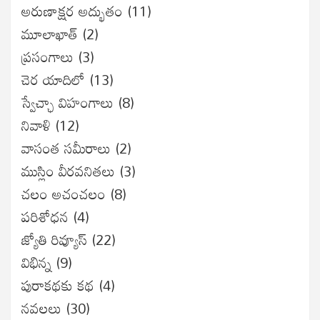
అరుణాక్షర అద్భుతం
(11)
మూలాఖాత్
(2)
ప్రసంగాలు
(3)
చెర యాదిలో
(13)
స్వేచ్ఛా విహంగాలు
(8)
నివాళి
(12)
వాసంత సమీరాలు
(2)
ముస్లిం వీరవనితలు
(3)
చలం అచంచలం
(8)
ప‌రిశోధ‌న‌
(4)
జ్యోతి రివ్యూస్
(22)
విభిన్న
(9)
పురాకథకు కథ
(4)
నవలలు
(30)