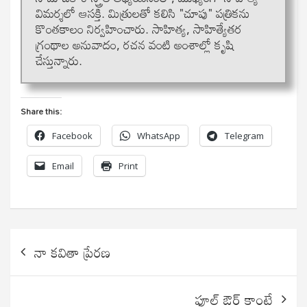
విమర్శలో ఆసక్తి. మిత్రులతో కలిసి "చూపు" పత్రికను
కొంతకాలం నిర్వహించారు. సాహిత్య, సాహిత్యేతర
గ్రంథాల అనువాదం, రచన వంటి అంశాల్లో కృషి
చేస్తున్నారు.
Share this:
Facebook
WhatsApp
Telegram
Email
Print
Post
నా కవితా ప్రేరణ
navigation
ఫూల్ ఔర్ కాంటే