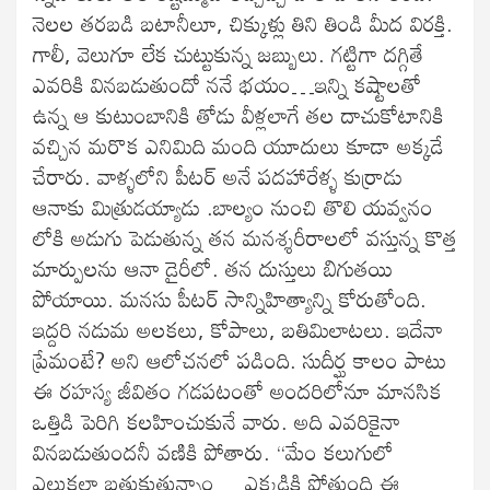
నెలల తరబడి బటానీలూ, చిక్కుళ్లు తిని తిండి మీద విరక్తి.
గాలీ, వెలుగూ లేక చుట్టుకున్న జబ్బులు. గట్టిగా దగ్గితే
ఎవరికి వినబడుతుందో ననే భయం…ఇన్ని కష్టాలతో
ఉన్న ఆ కుటుంబానికి తోడు వీళ్లలాగే తల దాచుకోటానికి
వచ్చిన మరొక ఎనిమిది మంది యూదులు కూడా అక్కడే
చేరారు. వాళ్ళలోని పీటర్ అనే పదహారేళ్ళ కుర్రాడు
ఆనాకు మిత్రుడయ్యాడు .బాల్యం నుంచి తొలి యవ్వనం
లోకి అడుగు పెడుతున్న తన మనశ్శరీరాలలో వస్తున్న కొత్త
మార్పులను ఆనా డైరీలో. తన దుస్తులు బిగుతయి
పోయాయి. మనసు పీటర్ సాన్నిహిత్యాన్ని కోరుతోంది.
ఇద్దరి నడుమ అలకలు, కోపాలు, బతిమిలాటలు. ఇదేనా
ప్రేమంటే? అని ఆలోచనలో పడింది. సుదీర్ఘ కాలం పాటు
ఈ రహస్య జీవితం గడపటంతో అందరిలోనూ మానసిక
ఒత్తిడి పెరిగి కలహించుకునే వారు. అది ఎవరికైనా
వినబడుతుందనీ వణికి పోతారు. “మేం కలుగులో
ఎలుకల్లా బతుకుతున్నాం… ఎక్కడికి పోతుంది ఈ