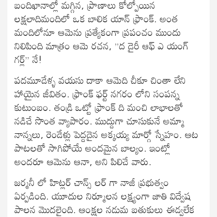
బందిఖానాల్లో మగ్గిన, ప్రాణాలు కోల్పోయిన
లక్షలాదిమందిలో ఒక బాలిక యాన్ ఫ్రాంక్. అంత
మందిలోనూ ఆమెను ప్రత్యేకంగా ప్రపంచం ముందు
నిలిపింది మాత్రం ఆమె రచన, ”ద డైరీ ఆఫ్ ఎ యంగ్
గర్ల్” నే!
పదమూడేళ్ళ వయసు దాకా ఆమెది చీకూ చింతా లేని
హాయైన జీవితం. ఫ్రాంక్ ఫర్ట్ నగరం లోని సంపన్న
కుటుంబం. తండ్రి ఒట్టో ఫ్రాంక్ ది మంచి లాభాలతో
నడిచే సొంత వ్యాపారం. ముద్దుగా చూసుకునే అమ్మా
నాన్నలు, రెండేళ్లు పెద్దదైన అక్కయ్య మార్గో స్నేహం. ఆట
పాటలతో సాగిపోయే అందమైన బాల్యం. ఇంట్లో
అందరూ ఆమెను ఆనా, అని పిలిచే వారు.
జర్మనీ లో హిట్లర్ చాన్స్ లర్ గా నాజీ ప్రభుత్వం
ఏర్పడింది. యూదుల నిర్మూలన లక్ష్యంగా జాతి విద్వేష
పాలన మొదలైంది. ఆంక్షల నడుమ బతుకులు ఈడ్వలేక