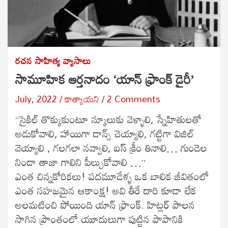
రచన
సాహిత్య వ్యాసాలు
సామూహిక ఆర్తనాదం ‘యాన్ ఫ్రాంక్ డైరీ’
July, 2022
కాత్యాయని
2 Comments
“సైకిల్ తొక్కుకుంటూ స్కూలుకు వెళ్ళాలి, స్నేహితులతో
అడుకోవాలి, హాయిగా డాన్స్ చెయ్యాలి, గట్టిగా విజిల్
వెయ్యాలి , గలగలా నవ్వాలి, ఐస్ క్రీం తినాలి… గుండెల
నిండా తాజా గాలిని పీల్చుకోవాలి …”
ఎంత చిన్నకోరికలు! పదమూడేళ్ళ ఒక బాలిక జీవితంలో
ఎంత సహజమైన ఆకాంక్ష! అవి తీరే దారి కూడా లేక
అలమటించి పోయింది యాన్ ఫ్రాంక్. హిట్లర్ పాలన
సాగిన ప్రాంతంలో యూదులుగా పుట్టిన పాపానికి