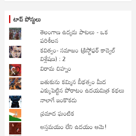
టాప్ పోస్టులు
తెలంగాణ ఉద్యమ పాటలు - ఒక
పరిశీలన
కవిత్వం- సమాజం (క్రిస్టోఫర్ కాడ్వెల్
విశ్లేషణ) : 2
విరామ చిహ్నం
బతుకును కమ్మిన బీభత్సం మీద
ఎక్కుపెట్టిన పోరాటం ఉదయమిత్ర కథలు
నాలాగే ఇంకొకడు
ప్రమాద ఘంటిక
అస్తమయం లేని ఉదయం ఆమె!