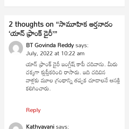
2 thoughts on “
సామూహిక ఆర్తనాదం
‘యాన్ ఫ్రాంక్ డైరీ’
”
BT Govinda Reddy
says:
July, 2022 at 10:22 am
యాన్ ఫ్రాంక్ డైరీ ఇంగ్లీష్ కాపీ చదివాను. మీరు
చక్కగా క్లుప్తీకరించి రాసారు. ఇది చదివిన
వాళ్లకు మూల గ్రంథాన్ని తప్పక చూడాలనే ఆసక్తి
కలిగించారు.
Reply
Kathyayani
says: