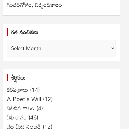
గందరగోళం, నిర్బంధకాలం
గత సంచికలు
గత
సంచికలు
శీర్షికలు
కరపత్రాలు
(14)
A Poet's Will
(12)
నిలిచిన కాలం
(4)
నీలీ రాగం
(46)
నేల మీద నిలబడి
(12)