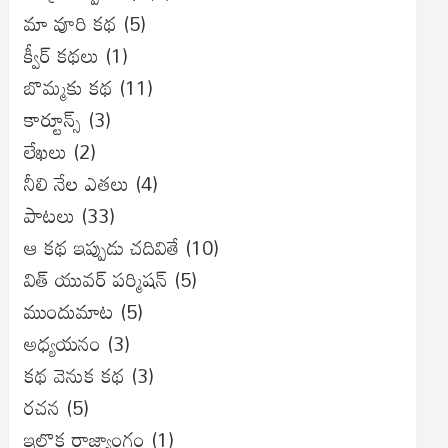
మా వూరి కథ
(5)
క్వీర్ కథలు
(1)
బొమ్మకు కథ
(11)
కార్టూన్స్
(3)
లేఖలు
(2)
నీలి నేల ఎతలు
(4)
పాటలు
(33)
ఆ కథ ఇప్పుడు చదివితే
(10)
విత్ యువర్ పర్మిషన్
(5)
ముందుమాట
(5)
అధ్యయనం
(3)
కథ వెనుక కథ
(3)
రచన
(5)
ఇల్లొక రాజ్యాంగం
(1)