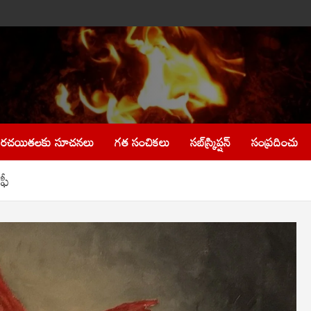
రచయితలకు సూచనలు
గత సంచికలు
సబ్‌స్క్రిప్షన్
సంప్రదించు
ఫీ