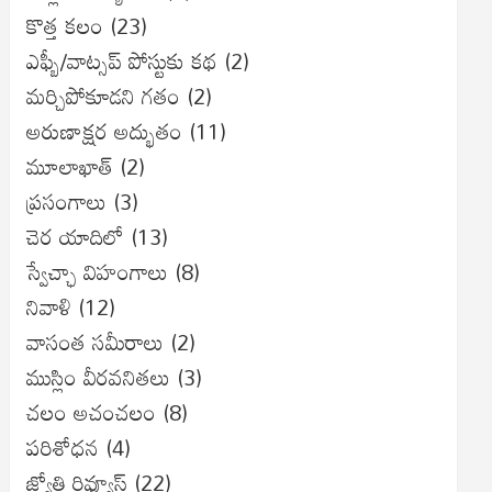
కొత్త కలం
(23)
ఎఫ్బీ/వాట్సప్ పోస్టుకు కథ
(2)
మర్చిపోకూడని గతం
(2)
అరుణాక్షర అద్భుతం
(11)
మూలాఖాత్
(2)
ప్రసంగాలు
(3)
చెర యాదిలో
(13)
స్వేచ్ఛా విహంగాలు
(8)
నివాళి
(12)
వాసంత సమీరాలు
(2)
ముస్లిం వీరవనితలు
(3)
చలం అచంచలం
(8)
ప‌రిశోధ‌న‌
(4)
జ్యోతి రివ్యూస్
(22)