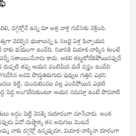
ఫీ
దగ్గర్లోనే ఉన్న మా అత్త వాళ్ల గుడిసెకు వెళ్లింది.
్తుగా వెడల్పైన భుజాలున్న ఓ నలభై ఏళ్ల పిచ్చాయన
ంటే నాకు భయంగా ఉండేది. నిజానికి వియాక-నాప్బిన (అంటే
ఎవర్నీ సతాయించేవాడు కాదు. ఆకలి తట్టుకోలేకపోయినప్పుడే
ఎర్ర దుప్పటి తప్ప ఆయన వంటిమీద మరే వస్త్రం ఉండేది
సిన అడవి పొద్దుతిరుగుడు పువ్వుల గుత్తిని ఎర్రని
ికి జడలు కట్టి, మండుటెండల వల్ల ఎండిపోయిన ఎర్రటి
 పెద్ద పెద్ద అంగలేసుకుంటూ ఆయన నడుస్తూ ఉంటే పొడవాటి
చేతులు అడ్డం పెట్టి వెనక్కి సుదూరంగా చూసేవాడు. అంత
చేసినప్పుడు ఏదో దుష్టాత్మ తన అడుగుల వెంటనే
మ్మ నాకు దగ్గర్లో ఉన్నప్పుడూ, వియాక-నాప్బినా దూరంగా