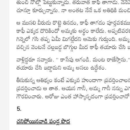
తుంచి నోట్లో పెట్టుకున్నాడు. తరువాత కాఫీ తాగాడు. నే
చూస్తూ కూర్చున్నాను. నా అంతట నేనే ఒక అతిథికి మంచి 
ఆ ముసలి వీరుడు రొట్టె తినడం, కాఫీ తాగడం పూర్తవకము
కాఫీ ఎక్కడ దొరికిందో అమ్మకు అర్థం కాలేదు. అప్పటివరకు న
గిన్నెలో గసి తప్ప ఏమీ మిగల్లేదని ఆమెకు గుర్తుంది. అమ్
వచ్చిన వెంటనే చల్లబడ్డ బొగ్గుల మీద కాఫీ తయారు చేసి
వాళ్లిద్దరూ నవ్వారు. ” కాసేపు ఆగండి. మంట రాజేస్త
తయారు చేసి ఇద్దామని అమ్మ అసలు ఉద్దేశం.
తీసుకున్న ఆతిథ్యం కంటే ఎక్కువ హుందాగా ప్రవర్తించాల
ప్రవర్తించాడు ఆ తాత. ఆయన గానీ, అమ్మ గానీ నన్ను ఎగతా
గౌరవించారు. ఆరోజు ఎంత హాస్యాస్పదంగా ప్రవర్తించానో 
5.
చనిపోయినవాడి పండ్ల పొద