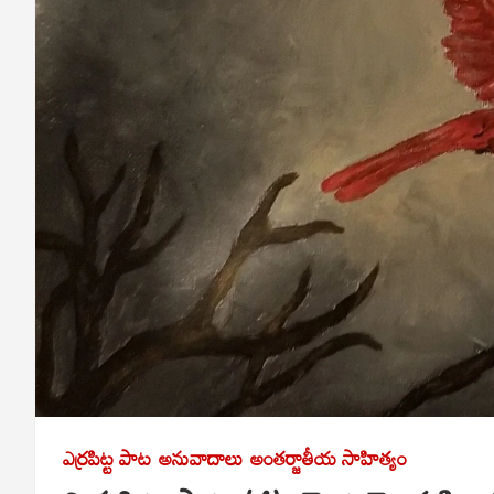
ఎర్రపిట్ట పాట
అనువాదాలు
అంతర్జాతీయ సాహిత్యం