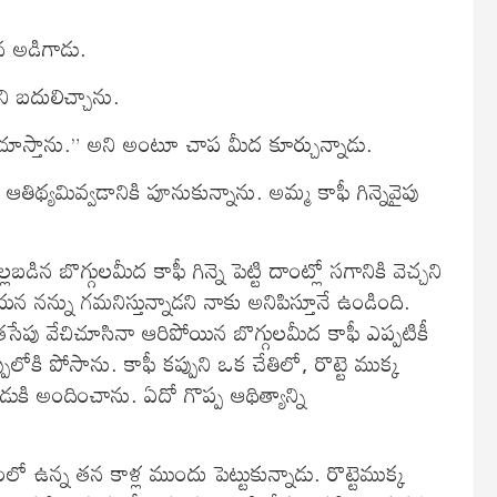
న అడిగాడు.
ని బదులిచ్చాను.
ుచూస్తాను.” అని అంటూ చాప మీద కూర్చున్నాడు.
థ్యమివ్వడానికి పూనుకున్నాను. అమ్మ కాఫీ గిన్నెవైపు
డిన బొగ్గులమీద కాఫీ గిన్నె పెట్టి దాంట్లో సగానికి వెచ్చని
ఆయన నన్ను గమనిస్తున్నాడని నాకు అనిపిస్తూనే ఉండింది.
ఎంతసేపు వేచిచూసినా ఆరిపోయిన బొగ్గులమీద కాఫీ ఎప్పటికీ
్పులోకి పోసాను. కాఫీ కప్పుని ఒక చేతిలో, రొట్టె ముక్క
రుడుకి అందించాను. ఏదో గొప్ప ఆథిత్యాన్ని
 ఉన్న తన కాళ్ల ముందు పెట్టుకున్నాడు. రొట్టెముక్క