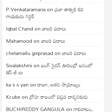
P.Venkataramana
on
ప్రజా తాత్విక కవి
గాయకుడు గద్దర్
Iqbal Chand
on
జాలరి పదాలు
Mahamood
on
జాలరి పదాలు
chelamallu giriprasad
on
జాలరి పదాలు
Sivalakshmi
on
జంగ్‌ సైరన్‌ ఊదిండ్రో జనంలో
జెన్-జీ లు
ka s s yan
on
రాజూ, అతని సామ్రాజ్యం
Kcube
on
ద్రోహ కాలంలో విప్లవ దార్శనికుడు
BUCHIREDDY GANGULA
on
గాలివాటం,