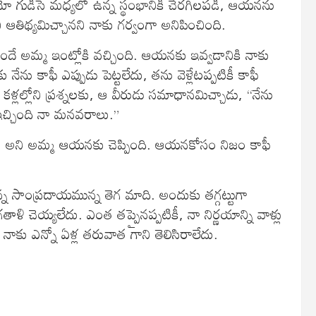
నేమో గుడిసె మధ్యలో ఉన్న స్థంభానికి చేరగిలపడి, ఆయనను
ఆతిథ్యమిచ్చానని నాకు గర్వంగా అనిపించింది.
ందే అమ్మ ఇంట్లోకి వచ్చింది. ఆయనకు ఇవ్వడానికి నాకు
ేను కాఫీ ఎప్పుడు పెట్టలేదు, తను వెళ్లేటప్పటికీ కాఫీ
మ కళ్లల్లోని ప్రశ్నలకు, ఆ వీరుడు సమాధానమిచ్చాడు, “నేను
 ఇచ్చింది నా మనవరాలు.”
ాను.” అని అమ్మ ఆయనకు చెప్పింది. ఆయనకోసం నిజం కాఫీ
న్న సాంప్రదాయమున్న తెగ మాది. అందుకు తగ్గట్టుగా
ళి చెయ్యలేదు. ఎంత తప్పైనప్పటికీ, నా నిర్ణయాన్ని వాళ్లు
నాకు ఎన్నో ఏళ్ల తరువాత గాని తెలిసిరాలేదు.