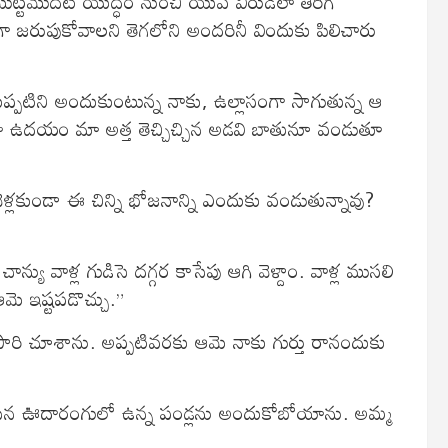
్టమొదటి యుద్ధం నుంచి యువ వీరుడిలా తిరిగి
ా జరుపుకోవాలని తెగలోని అందరినీ విందుకు పిలిచారు
్పటిని అందుకుంటున్న నాకు, ఉల్లాసంగా సాగుతున్న ఆ
జు ఉదయం మా అత్త తెచ్చిచ్చిన అడవి బాతునూ వండుతూ
 వెళ్లకుండా ఈ చిన్ని భోజనాన్ని ఎందుకు వండుతున్నావు?
ో చాన్యు వాళ్ల గుడిసె దగ్గర కాసేపు ఆగి వెళ్దాం. వాళ్ల ముసలి
మె ఇష్టపడొచ్చు.”
ి చూశాను. అప్పటివరకు ఆమె నాకు గుర్తు రానందుకు
 కాసిన ఊదారంగులో ఉన్న పండ్లను అందుకోబోయాను. అమ్మ