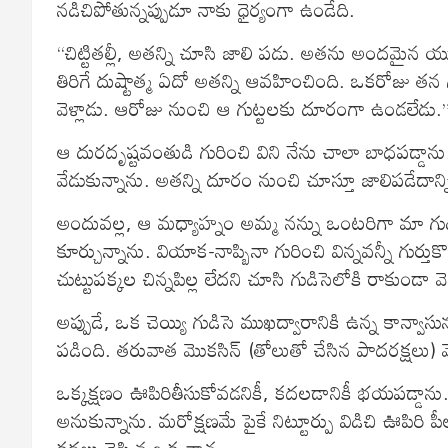
నడిచిపోతున్నప్పుడూ నాకు ధైర్యంగా ఉండేది.
“చిట్టితల్లీ, అతన్ని చూసి జాలి పడు. అతను అందమైన యువక
తిరిగే దుష్టాత్మ ఏదో అతన్ని ఆవహించింది. ఒకరోజు తన 
వెళ్లాడు. ఆరోజు నుంచి ఆ గుట్టలకు దూరంగా ఉండలేడు.” 
ఆ దురదృష్టవంతుడి గురించి విని నేను చాలా బాధపడ్డా
వేడుకున్నాను. అతన్ని దూరం నుంచి చూస్తూ జాలిపడేదాన్న
అందువల్ల, ఆ మధ్యాహ్నం అమ్మ నన్ను ఒంటరిగా మా గుడి
కూర్చున్నాను. వియాక-నాప్బినా గురించి విన్నవన్నీ గుర్త
చుట్టుపక్కల చిన్నపిల్ల లేదని చూసి గుడిసెలోకి రాకుండా వెళ్
అప్పుడే, ఒక చెయ్యి గుడిసె ముఖద్వారానికి ఉన్న కాన్వా
పడింది. తరువాత మొకసిన్ (తోలుతో చేసిన పాదరక్షలు) వేస
ఒక్కక్షణం ఊపిరితీసుకోవడనికీ, కదలడానికీ భయపడ్డాను.
అనుకున్నాను. మరోక్షణమే పైకే నిట్టూర్పు విడిచి ఊపిరి పీల
కథలు చెప్పిన ఒక తాత.