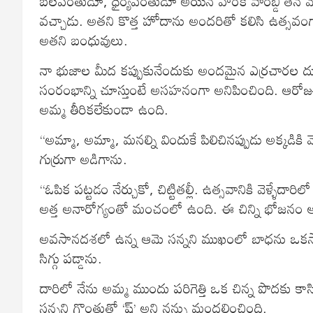
బలవంతుడూ, ధైర్యవంతుడూ అయిన హరక వాంబ్డి తన మొట
వచ్చాడు. అతని కొత్త హోదాను అందరితో కలిసి ఉత్సవంగ
అతని బంధువులు.
నా భుజాల మీద కప్పుకునేందుకు అందమైన ఎర్రచారల దుప
సంరంభాన్ని చూస్తుంటే అసహనంగా అనిపించింది. ఆరో
అమ్మ తీరికలేకుండా ఉంది.
“అమ్మా, అమ్మా, మనల్ని విందుకే పిలిచినప్పుడు అక్కడికి
గుర్రుగా అడిగాను.
“ఓపిక పట్టడం నేర్చుకో, చిట్టితల్లీ. ఉత్సవానికి వెళ్ళేదారిల
అత్త అనారోగ్యంతో మంచంలో ఉంది. ఈ చిన్ని భోజనం ఆ
అవసానదశలో ఉన్న ఆమె సన్నని ముఖంలో బాధను ఒకసార
సిగ్గు పడ్డాను.
దారిలో నేను అమ్మ ముందు పరిగెత్తి ఒక చిన్న పొదకు
సన్నని గొంతుతో ‘ష్’ అని నన్ను మందలించింది.