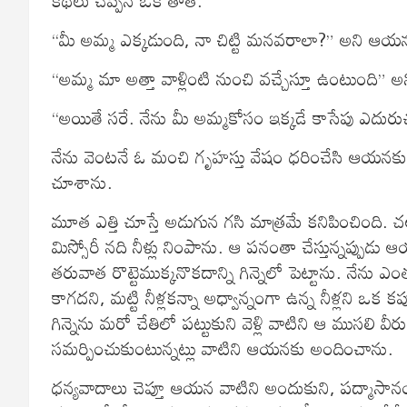
“మీ అమ్మ ఎక్కడుంది, నా చిట్టి మనవరాలా?” అని ఆయ
“అమ్మ మా అత్తా వాళ్లింటి నుంచి వచ్చేస్తూ ఉంటుంది” అ
“అయితే సరే. నేను మీ అమ్మకోసం ఇక్కడే కాసేపు ఎదుర
నేను వెంటనే ఓ మంచి గృహస్తు వేషం ధరించేసి ఆయనకు ఆతి
చూశాను.
మూత ఎత్తి చూస్తే అడుగున గసి మాత్రమే కనిపించింది. చల్లబ
మిస్సోరీ నది నీళ్లు నింపాను. ఆ పనంతా చేస్తున్నప్పుడు 
తరువాత రొట్టెముక్కనొకదాన్ని గిన్నెలో పెట్టాను. నేను 
కాగదని, మట్టి నీళ్లకన్నా అధ్వాన్నంగా ఉన్న నీళ్లని ఒక కప
గిన్నెను మరో చేతిలో పట్టుకుని వెళ్లి వాటిని ఆ ముసలి వీ
సమర్పించుకుంటున్నట్లు వాటిని ఆయనకు అందించాను.
ధన్యవాదాలు చెప్తూ ఆయన వాటిని అందుకుని, పద్మాసానంలో