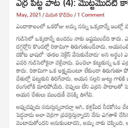
ఎర్ర పిట్ట పాట (4): మొట్టమొదటి కా
May, 2021
మమత కొడిదెల
1 Comment
ఎండాకాలంలో ఒకరోజు అమ్మ నన్ను ఒక్కదాన్నే ఇంట్లో వదిలి, 
గుడిసెలో ఒక్కదాన్నే ఉండడం నాకు ఇష్టముండేది కాదు. ఎత
దగ్గర్లోని కొండల్లో రికామిగా తిరుగుతుండేవాడు. ఆయన
డకోట భాషలో ‘ఈకల నెక్లేస్ వేసుకునేవాడు’ అని అర్థం) 
ఎవరి గుడిసెలోకైనా వెళ్లేవాడు. పంచెలా కట్టుకున్న ఒక 
కాదు. రికామిగా ఒక లక్ష్యమంటూ లేకుండా తిరుగుతూ పోగుచే
చేతుల్లో పట్టుకుని తిరిగేవాడు. ఆయన నల్లని జుట్టు గాల
రంగులోకి మారిపోయేది. చెప్పులు లేని ఎర్రని పాదాలతో
ఆయన చేతులు ముందుకీ వెనక్కి ఊగేవి.
అప్పుడప్పుడు నడుస్తున్నవాడల్లా ఆగి, కళ్లమీద నీడకోసం 
పెద్దవాడు అలా వెర్రిగా ప్రవర్తిస్తున్నాడని నేను ఎగతాళి 
వెంటాడుతోందని అనుకుంటాడని, అమ్మ నాకు చెప్పింది. అ