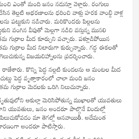
ుంచి ఎంతో మంది జనం నడుస్తూ వెళ్లారు. రంగులు
న తెల్లటి ఆభరణాలను ధరించి వాళ్లు హరక వాంబ్డి వాళ్ల
లలను పట్టుకుని నడిచారు. మరికొందరు పిల్లలను
కుని వంగిన వీపుతో మెల్లగా నడిచి వస్తున్న ముసలి
 గుర్రాల మీద కూర్చుని వచ్చారు. పళ్లూడిపోయిన
్లు తమ గుర్రాల మీద నిటారుగా కుర్చున్నారు. గద్ద ఈకలతో
ెలుచుకున్న విజయచిహ్నాలను ప్రదర్శించారు.
ు రాజేశారు. కొన్ని పెద్ద నల్లటి కుండలను ఆ మంటల మీద
ట చుట్టు పెద్ద వృత్తాకారంలో చాలా మంది జనం
మ గుర్రాల మెడలకు ఒరిగి నిలుచున్నారు.
దృతువులోని ఆకుల్లా మెరిసిపోతున్న ముఖాలతో యువతులు
లికాని యువతులు, జనం అందరూ పాల్గొనే విందుల్లో
 పిలుచుకోవడం మా తెగల్లో ఆనవాయితీ. అదేమంత
ధారణంగా అందరూ పాటిస్తారు.