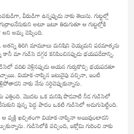
ుడిగా, వీరుడిగా ఉన్నప్పుడు నాకు తెలుసు. గుట్టల్లో
గుర్రాలనేసుకుని అటూ ఇటూ తిరుగుతూ ఆ గుట్టల్లోకి
అని అమ్మ చెప్పింది.
ను. అతన్ని తిరిగి మామూలు మనిషిని చెయ్యమని పరమాత్మను
ి కానీ మా గుడిసె దగ్గర కనిపించినప్పుడు భయపడేదాన్ని.
సెలో వదిలి వెళ్లినప్పుడు ఆయన గుర్తుకొచ్చి భయపడతూ
ుకొచ్చాయి. వియాక-నాప్బిన ఇటువైపు వచ్చినా, ఇంటి
లిపోతాడని నాకు నేను సర్దిచెప్పుకున్నాను.
సును ఎత్తింది. మొదట ఒక మనిషి పొడవాటి నీడ గుడిసెలో
ుకుని వున్న పెద్ద పాదం ఒకటి గుడిసెలో అడుగుపెట్టింది.
 ఆ వ్యక్తి ఖచ్చితంగా వియాక-నాప్బినా అయివుంటాడని
్చుకున్నాను. గుడిసెలోకి వచ్చింది, ఇక్తోమి గురించి నాకు