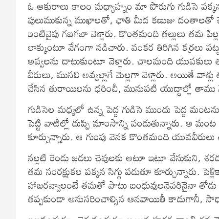
ఓ ఆకురాలు కాలం మధ్యాహ్నం మా పొరుగు గుడిసె పక్కన
పులుముకున్న ముఖాలతో, ఛాతి మీద కణుజు దంతాలతో చేసి
ఇంటివైపు గబగబా వెళ్లారు. కొంతమంది తల్లులు తమ పిల్
లాక్కుంటూ వేగంగా నడిచారు. వంకర తిరిగిన కర్రలు పట్టు
అవ్వలను దాటుకుంటూ వెళ్లారు. చాలమంది యువకులు తమ
వీరులు, ముసలి అవ్వల్లాగే మెల్లగా వెళ్లారు. అయితే వాళ
చేసిన తురాయిలను ధరించీ, మునుపటి యుద్ధాల్లో తాము గ
గుడిసెల మధ్యలో ఉన్న పెద్ద గుడిసె ముందు పెద్ద మంటన
పెట్టి వాటిల్లో దుప్పి మాంసాన్ని వండుతున్నారు. ఆ మం
కూర్చున్నారు. ఆ గుంపు వెనక కొంతమంది యువవీరులు త
నల్లటి రెండు జడలు చెవులకు అటూ ఇటూ వేసుకుని, శర
తమ సంరక్షుకల పక్కన సిగ్గు పడుతూ కూర్చున్నారు. పెళ్
హాజరవ్వాలంటే తమతో పాటు బంధువులనెవరినైనా తోడు
తప్పకుండా అనుసరించాల్సిన ఆనవాయితీ కాదుగానీ, సా