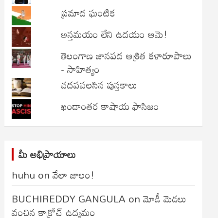
ప్రమాద ఘంటిక
అస్తమయం లేని ఉదయం ఆమె!
తెలంగాణ జానపద ఆశ్రిత కళారూపాలు
- సాహిత్యం
చదవవలసిన పుస్తకాలు
ఖండాంతర కాషాయ ఫాసిజం
మీ అభిప్రాయాలు
huhu
on
వేలా జాలం!
BUCHIREDDY GANGULA
on
మోడీ మెడలు
వంచిన కాక్రోచ్ ఉద్యమం