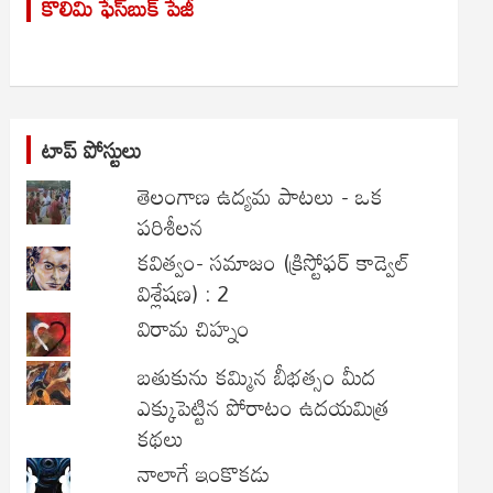
కొలిమి ఫేస్‌బుక్ పేజీ
c
h
టాప్ పోస్టులు
తెలంగాణ ఉద్యమ పాటలు - ఒక
పరిశీలన
కవిత్వం- సమాజం (క్రిస్టోఫర్ కాడ్వెల్
విశ్లేషణ) : 2
విరామ చిహ్నం
బతుకును కమ్మిన బీభత్సం మీద
ఎక్కుపెట్టిన పోరాటం ఉదయమిత్ర
కథలు
నాలాగే ఇంకొకడు