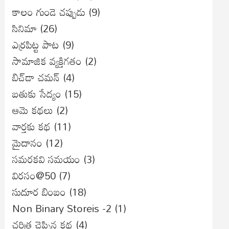
కాలం గుండె చప్పుడు
(9)
సినిమా
(26)
ఎర్రపిట్ట పాట
(9)
సామాజిక వ్యక్తిగతం
(2)
బిచ్‌డా చమన్
(4)
బతుకు సేద్యం
(15)
ఆమె కథలు
(2)
వార్తకు కథ
(11)
మైదానం
(12)
సమరకవి సమయం
(3)
విరసం@50
(7)
సుదూర బింబం
(18)
Non Binary Storeis -2
(1)
చరిత్ర చెప్పిన కథ
(4)