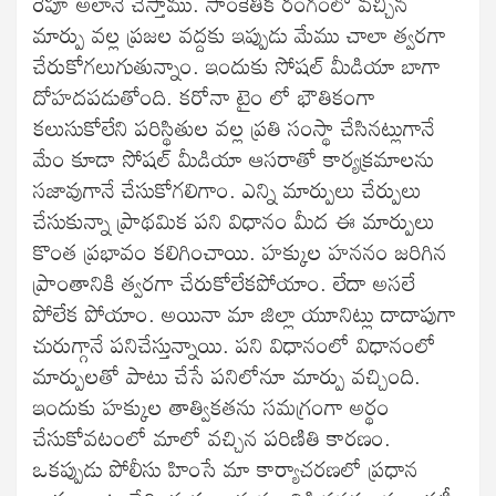
రేపూ అలానే చేస్తాము. సాంకేతిక రంగంలో వచ్చిన
మార్పు వల్ల ప్రజల వద్దకు ఇప్పుడు మేము చాలా త్వరగా
చేరుకోగలుగుతున్నాం. ఇందుకు సోషల్ మీడియా బాగా
దోహదపడుతోంది. కరోనా టైం లో భౌతికంగా
కలుసుకోలేని పరిస్థితుల వల్ల ప్రతి సంస్థా చేసినట్లుగానే
మేం కూడా సోషల్ మీడియా ఆసరాతో కార్యక్రమాలను
సజావుగానే చేసుకోగలిగాం. ఎన్ని మార్పులు చేర్పులు
చేసుకున్నా ప్రాథమిక పని విధానం మీద ఈ మార్పులు
కొంత ప్రభావం కలిగించాయి. హక్కుల హననం జరిగిన
ప్రాంతానికి త్వరగా చేరుకోలేకపోయాం. లేదా అసలే
పోలేక పోయాం. అయినా మా జిల్లా యూనిట్లు దాదాపుగా
చురుగ్గానే పనిచేస్తున్నాయి. పని విధానంలో విధానంలో
మార్పులతో పాటు చేసే పనిలోనూ మార్పు వచ్చింది.
ఇందుకు హక్కుల తాత్వికతను సమగ్రంగా అర్థం
చేసుకోవటంలో మాలో వచ్చిన పరిణితి కారణం.
ఒకప్పుడు పోలీసు హింసే మా కార్యాచరణలో ప్రధాన