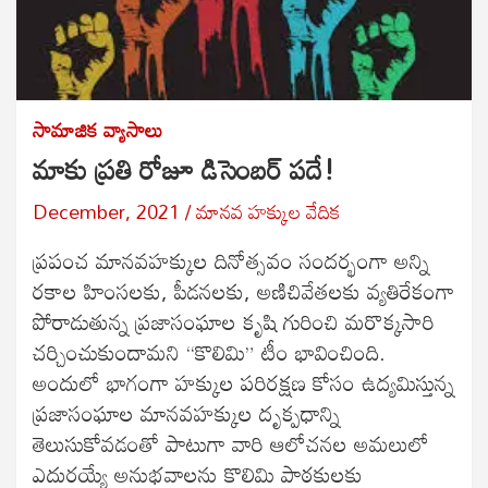
సామాజిక వ్యాసాలు
మాకు ప్రతి రోజూ డిసెంబర్ పదే!
December, 2021
మానవ హక్కుల వేదిక
ప్రపంచ మానవహక్కుల దినోత్సవం సందర్భంగా అన్ని
రకాల హింసలకు, పీడనలకు, అణిచివేతలకు వ్యతిరేకంగా
పోరాడుతున్న ప్రజాసంఘాల కృషి గురించి మరొక్కసారి
చర్చించుకుందామని “కొలిమి” టీం భావించింది.
అందులో భాగంగా హక్కుల పరిరక్షణ కోసం ఉద్యమిస్తున్న
ప్రజాసంఘాల మానవహక్కుల దృక్పధాన్ని
తెలుసుకోవడంతో పాటుగా వారి ఆలోచనల అమలులో
ఎదురయ్యే అనుభవాలను కొలిమి పాఠకులకు