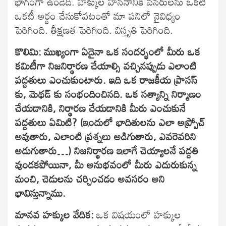
భాగంగా ఉండేది. హక్కుల హననానికి వనరులను ఒకటీ
ఒకటీ అర్థం చేసుకోవటంతో మా పనిలో వైవిధ్యం
పెరిగింది. తీక్షణత పెరిగింది. విస్తృతి పెరిగింది.
కొలిమి: ముఖ్యంగా ఏదైనా ఒక సందర్భంలో మీరు
ఒక
కమిటీగా
నిజనిర్థారణ చేయాల్సి వచ్చినప్పుడు ఎలాంటి
పద్దతులు ఎంచుకుంటారు. ఇది ఒక రాజకీయ ప్రాసస్
కు, మెథడ్ కు సంభందించినది. ఒక సత్యాన్ని నిర్మాణం
చేయడానికి, నిర్థారణ చేయడానికి మీరు ఎంచుకునే
పద్దతులు ఏమిటి? (ఇందులో భాదితులను ఎలా అప్ప్రోచ్
అవుతారు, ఎలాంటి ప్రశ్నలు అడిగుతారు, ఎవరెవరిని
అడుగుతారు…) నిజనిర్థారణ ఇలాగే చెయ్యాలనే పద్దతి
వుండకపోయినా, మీ అనుభవంలో మీరు ఎదురుకున్న
మంచి, చెడులను చర్చించడం అవసరం అని
భావిస్తున్నాము.
మానవ హక్కుల వేదిక:
ఒక విషయంలో హక్కుల