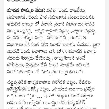
మానవ హక్కుల వేదిక
:
వీటిలో రెండు రాజకీయ
సమాజానికీ, రెండు పౌర సమాజానికీ సంబంధించినవి.
ఆధునిక రాజ్యం లో మూడు ప్రధాన విభాగాలు: శాసన
నిర్మాణ వ్యవస్థ, కార్యనిర్వాహక వ్యవస్థ ,న్యాయ వ్యవస్థ.
మానవ హక్కుల హననానికి మొదటి , రెండవ S
విభాగాలు చేసినంత హాని మూడో విభాగం చేయదు. పైగా
మొదటి రెండు విభాగాలు చేసే హానిని మూడవ విభాగం
ముందు ఫిర్యాదు చేయొచ్చు. రాజ్య హింస అంటే
పోలీసులు, సైన్యము చేసే హింస మాత్రమే అని ఒక
సంకుచిత అర్థం లో మాట్లాడటం సరైంది కాదు.
చట్టవ్యతిరేక కార్యకలాపాల నిరోధక చట్టం, నేషనల్
ఇన్వెస్టిగేషన్ ఏజెన్సీ చట్టం, ,సాయుధ బలగాల ప్రత్యేక
అధికారాల చట్టం … ఇవాళ అత్యంత క్రూర చట్టాలు.
ఇవి కాక ఏ రాష్ట్రానికి ఆ రాష్ట్రం చేసుకున్న పబ్లిక్
సెక్యూరిటీ చట్టాలు కూడా అలా హానికారకమైనవే. పైగా