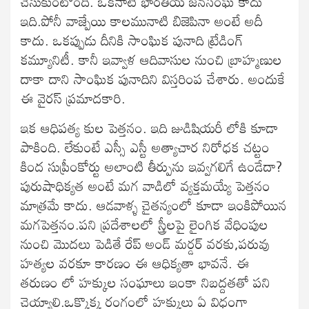
చేసుకుంటోంది. ఒకనాటి భారతీయ జనసంఘ్ కాదు
ఇది.పోనీ వాజ్పేయి కాలమునాటి బిజెపినా అంటే అదీ
కాదు. ఒకప్పుడు దీనికి సాంఘిక పునాది ట్రేడింగ్
కమ్యూనిటీ. కానీ ఇవ్వాళ ఆదివాసుల నుంచి బ్రాహ్మణుల
దాకా దాని సాంఘిక పునాదిని విస్తరింప చేశారు. అందుకే
ఈ వైరస్ ప్రమాదకారి.
ఇక ఆధిపత్య కుల పెత్తనం. ఇది జుడిషియరీ లోకి కూడా
పాకింది. లేకుంటే ఎస్సీ ఎస్టీ అత్యాచార నిరోధక చట్టం
కింద సుప్రీంకోర్టు అలాంటి తీర్పును ఇవ్వగలిగే ఉండేదా?
పురుషాధిక్యత అంటే మగ వాడిలో వ్యక్తమయ్యే పెత్తనం
మాత్రమే కాదు. ఆడవాళ్ళ చైతన్యంలో కూడా ఇంకిపోయిన
మగపెత్తనం.పని ప్రదేశాలలో స్త్రీలపై లైంగిక వేధింపుల
నుంచి మొదలు పెడితే రేప్ అండ్ మర్డర్ వరకు,పరువు
హత్యల వరకూ కారణం ఈ ఆధిక్యతా భావనే. ఈ
తరుణం లో హక్కుల సంఘాలు ఇంకా నిబద్దతతో పని
చెయ్యాలి.ఒక్కొక్క రంగంలో హక్కులు ఏ విధంగా