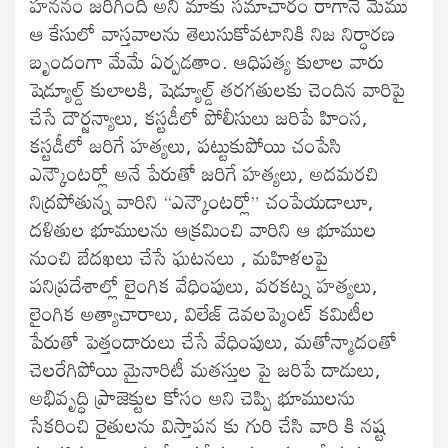
హననం జరిగింది అని మాకు సమాచారం రాగానే మేము
ఆ కేసులో వాస్తవాలను తెలుసుకోవటానికి నిజ నిర్ధారణ
బృందంగా మేమే ఏర్పడతాం. ఆధిపత్య కులాల వారు
షెడ్యూల్డ్ కులాలకి, షెడ్యూల్డ్ తరగతులకు చెందిన వారిపై
చేసే దౌర్జన్యాలు, కస్టడీలో పోలీసులు జరిపే హింస,
కస్టడీలో జరిగే హత్యలు, పట్టుకుపోయి చంపేసి
ఎన్కౌంటర్లో అనే పేరుతో జరిగే హత్యలు, అదమరచి
నిద్రపోతున్న వారిని “ఎన్కౌంటర్లో” చంపేయడాలూ,
దళితుల భూములను ఆక్రమించి వారిని ఆ భూముల
నుంచి బేదఖలు చేసే ఘటనలు , మహిళలపై
పనిప్రదేశాల్లో లైంగిక వేధింపులు, వరకట్న హత్యలు,
లైంగిక అత్యాచారాలు, విలేజ్ డెవలప్మెంట్ కమిటీల
పేరుతో పెత్తందారులు చేసే వేధింపులు, మతోన్మాదంతో
చెలరేగిపోయి మైనారిటీ మతస్తుల పై జరిపే దాడులు,
అభివృద్ధి ప్రాజెక్టుల కోసం అని చెప్పి భూములను
సేకరించి రైతులను విస్తాపన కు గురి చేసి వారి కి నష్ట