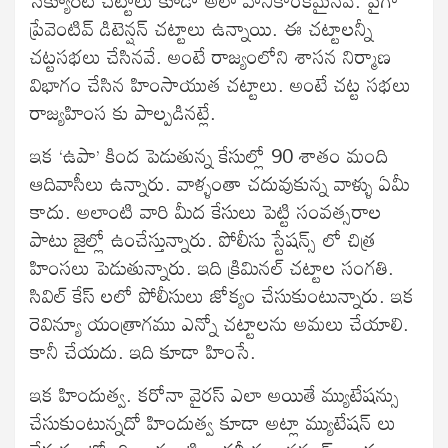
ప్రేవెంటివ్ డిటెన్షన్ చట్టాలు ఉన్నాయి. ఈ చట్టాలన్నీ
చట్టసభలు చేసినవే. అంటే రాజ్యంలోని శాసన నిర్మాణ
విభాగం చేసిన హింసాయుత చట్టాలు. అంటే చట్ట సభలు
రాజ్యహింస కు పాల్పడినట్లే.
ఇక ‘ఉపా’ కింద పెడుతున్న కేసుల్లో 90 శాతం మంది
ఆదివాసీలు ఉన్నారు. వాళ్ళంతా చదువుకున్న వాళ్ళు ఏమీ
కాదు. అలాంటి వారి మీద కేసులు పెట్టి సంవత్సరాల
పాటు జైల్లో ఉంచేస్తున్నారు. పోలీసు స్టేషన్స్ లో చిత్ర
హింసలు పెడుతున్నారు. ఇది క్రిమినల్ చట్టాల సంగతి.
సివిల్ కేస్ లలో పోలీసులు జోక్యం చేసుకుంటున్నారు. ఇక
రెవిన్యూ యంత్రాగము ఎన్నో చట్టాలను అమలు చేయాలి.
కానీ చేయదు. ఇది కూడా హింసే.
ఇక హిందుత్వ. కరోనా వైరస్ ఎలా అయితే మ్యుటేషన్సు
చేసుకుంటున్నదో హిందుత్వ కూడా అట్లా మ్యుటేషన్ లు