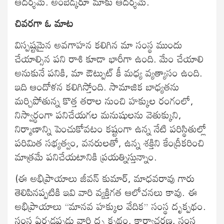
ఆదర్శమే. అంబేడ్కరూ మాకు ఆదర్శమే.
చివరగా ఓ మాట
విస్పష్టమైన అవగాహన కలిగిన మా సంస్థ ముందు
చేయాల్సిన పని రాశి కూడా భారీగా ఉంది. మేం చేయాలి
అనుకునే పనికి, మా ఔట్పుట్ కీ మధ్య వ్యత్యాసం ఉంది.
ఇది ఆందోళన కలిగిస్తోంది. సామాజిక బాధ్యతను
మర్చిపోతున్న కొత్త తరాల నుంచి హక్కుల రంగంలో,
నిస్వార్ధంగా పనిచేయగల మనుషులను వెతుక్కుని,
నిర్మాణాన్ని పెంచుకోవటం కష్టంగా ఉన్న నేటి పరిస్థితుల్లో
పరిమిత సభ్యత్వం, వనరులతో, ఉన్న శక్తిని కేంద్రీకరించి
మాత్రమే పనిచేయటానికి ప్రయత్నిస్తున్నాం.
(ఈ అభిప్రాయాలు జీవన్ కుమార్, మాధవరావు గారు
తెలిపినప్పటికి ఇవి వారి వ్యక్తిగత ఆలోచనలు కావు. ఈ
అభిప్రాయాలు “మానవ హక్కుల వేదిక” సంస్థ దృక్పథం.
సంస్థ ఏర్పడ్డప్పడు వారి దృ క్పథం, కార్యాచరణ, సంస్థ