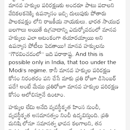
మానవ హక్కుల పరిరక్షణకు అందరూ పాటు పడాలని
వేదికలకనెక్కి ఉపన్యాసం ఇచ్చి దులుపుకు పోతారు
పాలకపక్షం లోని రాజకీయ నాయకులు. భారత సాయుధ
బలగాలు అయితే ఉగ్రవాదాన్ని ఎదుర్కోవడంలో మానవ
హక్కులు ఎలా ఆటంకంగా తయారయ్యాయి అని
ఉపన్యాస పోటీలు పెడతాయి! మానవ హక్కులను
“గౌరవించడంలో” ఇది పరాకాష్ట. And this is
possible only in India, that too under the
Modi’s regime. కానీ మానవ హక్కుల పరిరక్షణ
కోసం నిరంతరం పని చేసే మాకు ప్రతి రోజూ డిసెంబర్
పదే! అంటే మేము ప్రతిరోజూ మానవ హక్కుల పరిరక్షణ
కోసం ఆలోచిస్తూనే ఉంటాం.
హక్కుల లేమి అనేది వ్యవస్థీకృత హింస నుంచీ,
వ్యవస్థీకృత అసమానత్వం నించీ ఉద్భవిస్తుంది. ప్రతి
మనిషి లోనూ సమానత్వ భావన కలగాలని, తన