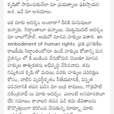
కృషితో సాధించుకునేలా మా ప్రయత్నాలు ఫలిస్తాయని
ఆశ. ఇవే మా ఆశయాలు.
ఇక మాకు ఆదర్శం అంటారా? దీనికి మనుషులూ
ఉన్నారు. సిద్ధాంతాలూ ఉన్నాయి. మొట్టమొదటి ఆదర్శం
మా బాలగోపాల్. ఆయనో మానవ హక్కుల పతాక. an
embodiment of human rights. ప్రతి ప్రగతిశీల
రాజకీయ సిద్ధాంతంలోనూ ఉండే హక్కుల కోణాన్ని మన
చైతన్యం లో కి ఇంకింప చేసుకోమని చెబుతూ మానవ
హక్కుల తాత్వికతను అభివృద్ధి చేసినవాడు. తమ
నిష్కళంక కృషి తో మరణం వరకు హక్కుల పరిరక్షణ
కోసం, వాటిని వ్యవస్థీకృతం సీజేయడానికీ, విస్తృత
పరచడానికి తపన పడిన మా బుర్ర రాములు, గొర్రెపాటి
నరేంద్రనాధ్ లు మాకు ఆదర్శం. ఎలాంటి అసమానతలూ
లేని సమాజం కావాలని తపన పడి తమ జీవితాలను
కొవ్వొత్తులుగా కరిగింప చేసుకున్న మార్క్సూ మాకు