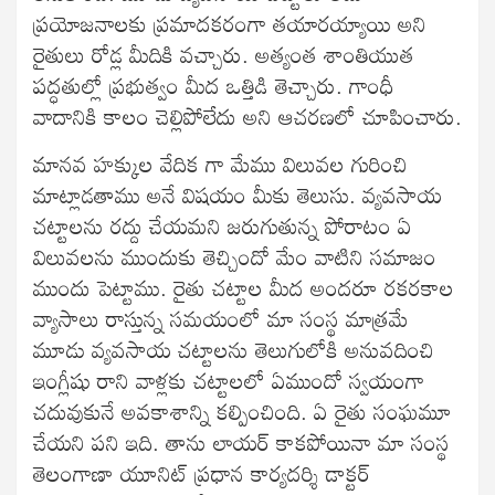
ప్రయోజనాలకు ప్రమాదకరంగా తయారయ్యాయి అని
రైతులు రోడ్ల మీదికి వచ్చారు. అత్యంత శాంతియుత
పద్ధతుల్లో ప్రభుత్వం మీద ఒత్తిడి తెచ్చారు. గాంధీ
వాదానికి కాలం చెల్లిపోలేదు అని ఆచరణలో చూపించారు.
మానవ హక్కుల వేదిక గా మేము విలువల గురించి
మాట్లాడతాము అనే విషయం మీకు తెలుసు. వ్యవసాయ
చట్టాలను రద్దు చేయమని జరుగుతున్న పోరాటం ఏ
విలువలను ముందుకు తెచ్చిందో మేం వాటిని సమాజం
ముందు పెట్టాము. రైతు చట్టాల మీద అందరూ రకరకాల
వ్యాసాలు రాస్తున్న సమయంలో మా సంస్థ మాత్రమే
మూడు వ్యవసాయ చట్టాలను తెలుగులోకి అనువదించి
ఇంగ్లీషు రాని వాళ్లకు చట్టాలలో ఏముందో స్వయంగా
చదువుకునే అవకాశాన్ని కల్పించింది. ఏ రైతు సంఘమూ
చేయని పని ఇది. తాను లాయర్ కాకపోయినా మా సంస్థ
తెలంగాణా యూనిట్ ప్రధాన కార్యదర్శి డాక్టర్