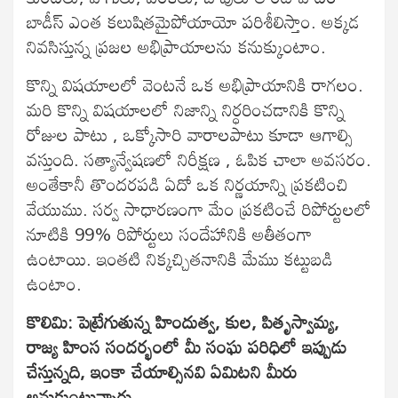
బాడీస్ ఎంత కలుషితమైపోయాయో పరిశీలిస్తాం. అక్కడ
నివసిస్తున్న ప్రజల అభిప్రాయాలను కనుక్కుంటాం.
కొన్ని విషయాలలో వెంటనే ఒక అభిప్రాయానికి రాగలం.
మరి కొన్ని విషయాలలో నిజాన్ని నిర్ధరించడానికి కొన్ని
రోజుల పాటు , ఒక్కోసారి వారాలపాటు కూడా ఆగాల్సి
వస్తుంది. సత్యాన్వేషణలో నిరీక్షణ , ఓపిక చాలా అవసరం.
అంతేకానీ తొందరపడి ఏదో ఒక నిర్ణయాన్ని ప్రకటించి
వేయుము. సర్వ సాధారణంగా మేం ప్రకటించే రిపోర్టులలో
నూటికి 99% రిపోర్టులు సందేహానికి అతీతంగా
ఉంటాయి. ఇంతటి నిక్కచ్చితనానికి మేము కట్టుబడి
ఉంటాం.
కొలిమి: పెట్రేగుతున్న హిందుత్వ, కుల, పితృస్వామ్య,
రాజ్య హింస సందర్భంలో మీ సంఘ పరిధిలో ఇప్పుడు
చేస్తున్నది, ఇంకా చేయాల్సినవి ఏమిటని మీరు
అనుకుంటున్నారు.