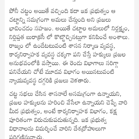
పోనీ చట్టం అయితే వచ్చింది కదా ఇక ప్రభుత్వం ఆ
చట్టాన్ని సమగ్రంగా అమలు చేస్తుంది అని ప్రజలు
భావించడం సహజం. అయితే చట్టాల అమలులో నిర్లక్ష్యం,
నిర్లిప్తత బురాక్రసీ లో కొట్టొచ్చినట్లుగా కనిపించే అంశాలు.
రాజ్యం లో ఉండేటటువంటి శాసన నిర్మాణ వ్యవస్థ,
కార్యనిర్వాహక వ్యవస్థ చక్కగా పని చేస్తే హక్కులు ప్రజల
అనుభవంలోకి వస్తాయి. ఈ రెండు విభాగాలు సరిగ్గా
పనిచేయని చోటే మూడవ విభాగం అయినటువంటి
న్యాయవ్యవస్థ దగ్గరికి ప్రజలు వెళతారు.
చట్ట సభలు చేసిన శాసనాలే అసమగ్రంగా ఉన్నాయని,
ప్రజల హక్కులను హరించి వేసేలా ఉన్నాయని చెప్పే వారి
మీద ప్రభుత్వం, అంటే కార్యనిర్వాహక విభాగం, కక్ష
పూరితంగా విరుచుకుపడుతున్నది. ఇక ప్రభుత్వ
విధానాలను విమర్శించే వారిని దేశద్రోహులుగా
పరిగణిస్తున్నారు.