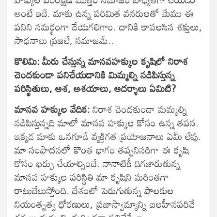
అంటే ఇదే. మాకు ఉన్న పరిమిత వనరులతో మేము ఈ
పనిని సమర్థంగా చేయగలిగాం. దానికి కావలసిన శక్తులు,
సాధనాలు ప్రజలే, సమాజమే..
కొలిమి: మీరు చేస్తున్న మానవహక్కుల కృషిలో నిరాశ
చెందకుండా పనిచేయడానికి మిమ్మల్ని నడిపిస్తున్న
పరిస్థితులు, ఆశ, ఆశయాలు, ఆదర్శాలు ఏమిటి?
మానవ హక్కుల వేదిక
:
నిరాశ చెందకుండా మమ్మల్ని
నడిపిస్తున్నది మాలో మానవ హక్కుల కోసం ఉన్న తపన.
ఇక్కడ మాకు ఒనగూడే వ్యక్తిగత ప్రయోజనాలు ఏమీ లేవు.
మా సంపాదనలో కొంత భాగం తప్పనిసరిగా ఈ కృషి
కోసం ఖర్చు చేయాల్సిందే. నానాటికీ దిగజారుతున్న
మానవ హక్కుల పరిస్థితి మా కృషిని మరింతగా
రాటుదేలుస్తోంది. దేశంలో పెరుగుతున్న పాలకుల
నియంతృత్వ ధోరణులు, ప్రజాస్వామ్యాన్ని బలహీనపరిచే