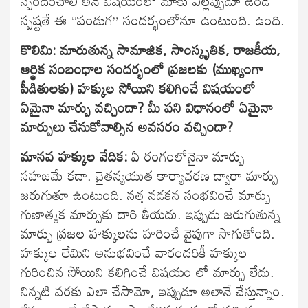
స్పందించాలి అనే విషయంలో మాకు ఎల్లప్పుడూ ఉండే
స్పష్టతే ఈ “పండుగ” సందర్భంలోనూ ఉంటుంది. ఉంది.
కొలిమి: మారుతున్న సామాజిక, సాంస్కృతిక, రాజకీయ,
ఆర్థిక సంబంధాల సందర్భంలో ప్రజలకు (ముఖ్యంగా
పీడితులకు) హక్కుల సోయిని కలిగించే విషయంలో
ఏమైనా మార్పు వచ్చిందా? మీ పని విధానంలో ఏమైనా
మార్పులు చేసుకోవాల్సిన అవసరం వచ్చిందా?
మానవ హక్కుల వేదిక:
ఏ రంగంలోనైనా మార్పు
సహజమే కదా. చైతన్యయుత కార్యాచరణ ద్వారా మార్పు
జరుగుతూ ఉంటుంది. నత్త నడకన సంభవించే మార్పు
గుణాత్మక మార్పుకు దారి తీయదు. ఇప్పుడు జరుగుతున్న
మార్పు ప్రజల హక్కులను హరించే వైపుగా సాగుతోంది.
హక్కుల లేమిని అనుభవించే వారందరికీ హక్కుల
గురించిన సోయిని కలిగించే విషయం లో మార్పు లేదు.
నిన్నటి వరకు ఎలా చేసామో, ఇప్పుడూ అలానే చేస్తున్నాం.