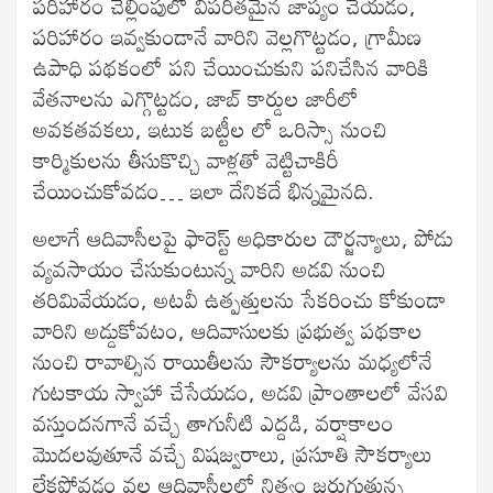
పరిహారం చెల్లింపులో విపరీతమైన జాప్యం చేయడం,
పరిహారం ఇవ్వకుండానే వారిని వెల్లగొట్టడం, గ్రామీణ
ఉపాధి పథకంలో పని చేయించుకుని పనిచేసిన వారికి
వేతనాలను ఎగ్గొట్టడం, జాబ్ కార్డుల జారీలో
అవకతవకలు, ఇటుక బట్టీల లో ఒరిస్సా నుంచి
కార్మికులను తీసుకొచ్చి వాళ్లతో వెట్టిచాకిరీ
చేయించుకోవడం… ఇలా దేనికదే భిన్నమైనది.
అలాగే ఆదివాసీలపై ఫారెస్ట్ అధికారుల దౌర్జన్యాలు, పోడు
వ్యవసాయం చేసుకుంటున్న వారిని అడవి నుంచి
తరిమివేయడం, అటవీ ఉత్పత్తులను సేకరించు కోకుండా
వారిని అడ్డుకోవటం, ఆదివాసులకు ప్రభుత్వ పథకాల
నుంచి రావాల్సిన రాయితీలను సౌకర్యాలను మధ్యలోనే
గుటకాయ స్వాహా చేసేయడం, అడవి ప్రాంతాలలో వేసవి
వస్తుందనగానే వచ్చే తాగునీటి ఎద్దడి, వర్షాకాలం
మొదలవుతూనే వచ్చే విషజ్వరాలు, ప్రసూతి సౌకర్యాలు
లేకపోవడం వల్ల ఆదివాసీలలో నిత్యం జరుగుతున్న