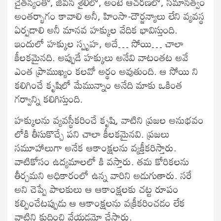
చైతన్యంతో, జీవన శైలిలో, అంటే ఆచరణలో, సమానత్వం
అంతర్భాగం కావాలి అనీ, హింసా-దౌర్జన్యాలు లేని వ్యవస్థ
ఏర్పడాలి అనీ మానవ హక్కుల వేదిక భావిస్తుంది.
ఇందులో హక్కుల స్పృహ, అదే… సోయి… చాలా
కీలకమైనది. అప్పుడే హక్కులు అనేవి వాటంతట అవే
ఎంత ప్రాముఖ్యం కలవో అర్థం అవుతుంది. ఆ సోయి ని
కలిగించే కృషిలో మేమున్నాం అనేది మాకు ఒకింత
గర్వాన్ని కలిగిస్తుంది.
హక్కులను వ్యవస్థీకరించే కృషి, వాటిని ప్రజల అనుభవం
లోకి తీసుకొచ్చే పని చాలా కీలకమైనవి. ప్రజలు
సమూహాలుగా అనేక ఆకాంక్షలను వ్యక్తీకరిస్తారు.
వాటికోసం ఉద్యమాలలో కి వస్తారు. తమ కోరికలను
తీర్చమని అధికారంలో ఉన్న వారిని అడుగుతారు. సరే
అని చెప్పే పాలకులు ఆ ఆకాంక్షలకు చట్ట రూపం
కల్పించేటప్పుడు ఆ ఆకాంక్షలను వక్రీకరించడం లేక
వాటిని కుదించి వేయడమో చేస్తారు.