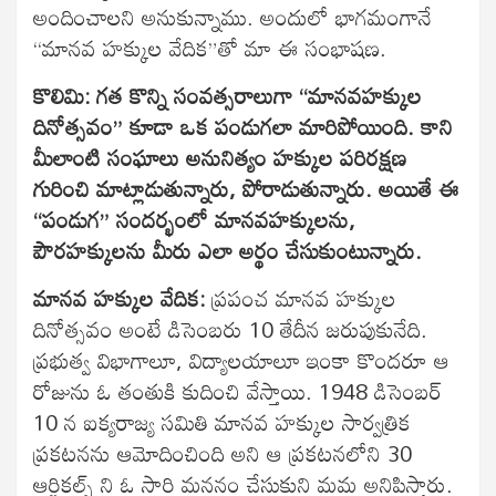
అందించాలని అనుకున్నాము. అందులో భాగమంగానే
“మానవ హక్కుల వేదిక”తో మా ఈ సంభాషణ.
కొలిమి: గత కొన్ని సంవత్సరాలుగా “మానవహక్కుల
దినోత్సవం” కూడా ఒక పండుగలా మారిపోయింది. కాని
మీలాంటి సంఘాలు అనునిత్యం హక్కుల పరిరక్షణ
గురించి మాట్లాడుతున్నారు, పోరాడుతున్నారు. అయితే ఈ
“పండుగ” సందర్భంలో మానవహక్కులను,
పౌరహక్కులను మీరు ఎలా అర్థం చేసుకుంటున్నారు.
మానవ హక్కుల వేదిక:
ప్రపంచ మానవ హక్కుల
దినోత్సవం అంటే డిసెంబరు 10 తేదీన జరుపుకునేది.
ప్రభుత్వ విభాగాలూ, విద్యాలయాలూ ఇంకా కొందరూ ఆ
రోజును ఓ తంతుకి కుదించి వేస్తాయి. 1948 డిసెంబర్
10 న ఐక్యరాజ్య సమితి మానవ హక్కుల సార్వత్రిక
ప్రకటనను ఆమోదించింది అని ఆ ప్రకటనలోని 30
ఆర్టికల్స్ ని ఓ సారి మననం చేసుకుని మమ అనిపిస్తారు.