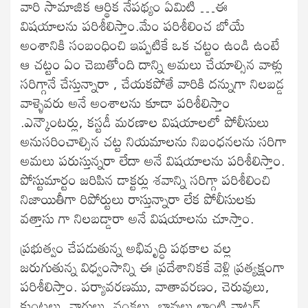
వారి సామాజిక ఆర్థిక నేపథ్యం ఏమిటి …ఈ
విషయాలను పరిశీలిస్తాం.మేం పరిశీలించ బోయే
అంశానికి సంబంధించి ఇప్పటికే ఒక చట్టం ఉండి ఉంటే
ఆ చట్టం ఏం చెబుతోంది దాన్ని అమలు చేయాల్సిన వాళ్లు
సరిగ్గానే చేస్తున్నారా , చేయకపోతే వారికి దన్నుగా నిలబడ్డ
వాళ్ళెవరు అనే అంశాలను కూడా పరిశీలిస్తాం
.ఎన్కౌంటర్లు, కస్టడీ మరణాల విషయాలలో పోలీసులు
అనుసరించాల్సిన చట్ట నియమాలను నిబంధనలను సరిగా
అమలు పరుస్తున్నరా లేదా అనే విషయాలను పరిశీలిస్తాం.
పోస్టుమార్టం జరిపిన డాక్టర్లు శవాన్ని సరిగ్గా పరిశీలించి
నిజాయితీగా రిపోర్టులు రాస్తున్నారా లేక పోలీసులకు
వత్తాసు గా నిలబడ్డారా అనే విషయాలను చూస్తాం.
ప్రభుత్వం చేపడుతున్న అభివృద్ధి పథకాల వల్ల
జరుగుతున్న విధ్వంసాన్ని ఈ ప్రదేశానికకే వెళ్లి ప్రత్యక్షంగా
పరిశీలిస్తాం. పర్యావరణము, వాతావరణం, చెరువులు,
కుంటలు, వాగులు, వంకలు, బావులు లాంటి వాటర్