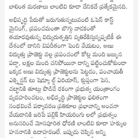
బాలింత మరణాలు లాంటివి కూడా దేనికదే ప్రత్యేకమైనది.
అభివృద్ధి పేరుతో జరుగుతున్నటువంటి ఓపెన్ కాస్ట్
మైనింగ్, ప్రపంచమంతా బొగ్గు వాడకంతో
తయారవుతున్న విద్యుదుత్పత్తిని వ్యతిరేకిస్తున్నప్పటికీ ఈ
దేశంలో దానిని విపరీతంగా పెంచి వేయటం, అణు
విద్యుత్తు ప్రాజెక్టు వల్ల ప్రపంచంలో కోట్ల మంది జబ్బున
పడ్డా, లక్షల మంది చనిపోయినా దాన్ని పట్టించుకోకుండా
ఇక్కడ అణు విద్యుత్తు ప్రాజెక్టులను పెట్టడం, పంచాయతీ
ఎక్స్టెన్షన్ టు షెడ్యూ ల్డ్ ఏరియాస్, క్లుప్తంగా పెస,
చట్టానికి తూట్లు పొడిచే రకంగా ప్రభుత్వ యంత్రాంగం
వ్యవహరించటం, అభివృద్ధి ప్రాజెక్టుల ఫలితంగా
సంభవించే పర్యావరణ ప్రతికూల ప్రభావాన్ని అంచనా
వేయడానికి జరిపే పబ్లిక్ హియరింగు లలో ప్రభుత్వం
అనుసరించే మోసపూరిత ధోరణి లాంటివి కూడా హక్కుల
హననానికి ఉదాహరణలే. ఇప్పుడు చెప్పిన అన్ని