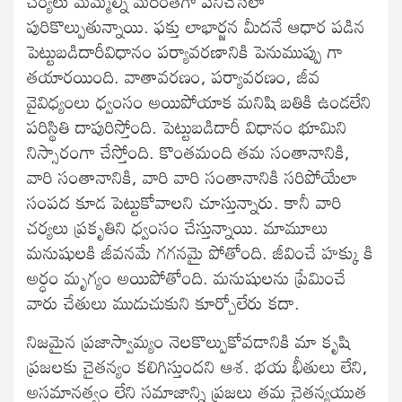
చర్యలు మమ్మల్ని మరింతగా పనిచేసేలా
పురికొల్పుతున్నాయి. ఫక్తు లాభార్జన మీదనే ఆధార పడిన
పెట్టుబడిదారీవిధానం పర్యావరణానికి పెనుముప్పు గా
తయారయింది. వాతావరణం, పర్యావరణం, జీవ
వైవిధ్యంలు ధ్వంసం అయిపోయాక మనిషి బతికి ఉండలేని
పరిస్థితి దాపురిస్తోంది. పెట్టుబడిదారీ విధానం భూమిని
నిస్సారంగా చేస్తోంది. కొంతమంది తమ సంతానానికి,
వారి సంతానానికి, వారి వారి సంతానానికి సరిపోయేలా
సంపద కూడ పెట్టుకోవాలని చూస్తున్నారు. కానీ వారి
చర్యలు ప్రకృతిని ధ్వంసం చేస్తున్నాయి. మామూలు
మనుషులకి జీవనమే గగనమై పోతోంది. జీవించే హక్కు కి
అర్ధం మృగ్యం అయిపోతోంది. మనుషులను ప్రేమించే
వారు చేతులు ముడుచుకుని కూర్చోలేరు కదా.
నిజమైన ప్రజాస్వామ్యం నెలకొల్పుకోవడానికి మా కృషి
ప్రజలకు చైతన్యం కలిగిస్తుందని ఆశ. భయ భీతులు లేని,
అసమానత్వం లేని సమాజాన్ని ప్రజలు తమ చైతన్యయుత