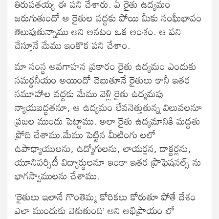
తిరుపతయ్య ఈ పని చేశారు. ఏ రైతు ఉద్యమం
జరుగుతుందో ఆ రైతుల వద్దకు పోయి మీకు సంఘీభావం
తెలుపుతున్నాము అని అనటం ఒక అంశం. ఆ పని
చేస్తూనే మేము ఇంకొక పని చేశాం.
మా సంస్థ అవగాహన ప్రకారం రైతు ఉద్యమం ఎందుకు
సమర్థనీయం అయిందో చెబుతూనే రైతులు కానీ ఇతర
సమూహాల వద్దకు మేము వెళ్లి రైతు ఉద్యమపు
న్యాయబద్ధతనూ, ఆ ఉద్యమం లేవనెత్తుతున్న విలువలనూ
ప్రజల ముందు పెట్టాము. అలా రైతు ఉద్యమానికి మద్దతు
ప్రోది చేశాము.మేము పెట్టిన మీటింగు లలో
ఉపాధ్యాయులను, ఉద్యోగులను, లాయర్లన, డాక్టర్లను,
యూనివర్సిటీ విద్యార్థులనూ ఇంకా ఇతర ప్రొఫెషనల్స్ ను
భాగస్వాములను చేశాము.
‘రైతులు ఇలానే గొంతెమ్మ కోరికలు కోరుతూ పోతే దేశం
ఎలా ముందుకు వెళుతుంది’ అని అభిప్రాయం లో