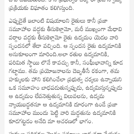
ప్రక్రియకు విఘాతం కలిగిస్తుంది.
ఎప్పుడైతే ఇలాంటి విషయాలని రైతులు కానీ ప్రజా
సమూహాల వద్దకు తీసుకెళ్లామో, మరీ ముఖ్యంగా మేధావి
వర్గాల వద్దకు తీసుకెళ్లామో రైతు ఉద్యమం యెడల వారి
స్పందనలో తేడా వచ్చింది. ఆ స్పందన రైతు ఉద్యమానికి
అనుకూలంగా మారింది.అలా రతుల ఉద్యమానికి,
పరిమిత స్థాయి లొనే కావచ్చు కానీ, సంఘీభావాన్ని కూడ
గట్టాము. తమ ప్రయోజనాలను దెబ్బతీసే రకంగా, తమ
హక్కులకు హాని కలిగించేలా ప్రభుత్వ చర్యలు ఉన్నాయని
ఒక సమూహం బాధపడుతున్నప్పుడు, ఉద్యమిస్తున్నప్పుడు
ఆ ఉద్యమం లేవనెత్తుతున్న విలువలను, ఉద్యమ
న్యాయబద్ధతనూ ఆ ఉద్యమానికి దూరంగా ఉండే ప్రజా
సమూహాల ముందు పెట్టి వారి మద్దతును ఉద్యమానికి
కూడగట్టడం అనేది మా ఆచరణలో భాగం.
హక్కుల పరిరక్షణ మొత్తం సమాజం బాధ్యతగా చేయడం