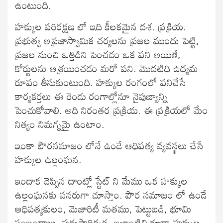
ఉంటుంది.
హక్కుల పరిరక్షణ లో ఇది కీలకమైన దశ. ప్రక్రియ.
ప్రభుత్వ అప్రజాస్వామిక చర్యలను ప్రజల ముందు పెట్టి,
ప్రజల నుంచి ఒత్తిడిని పెంచడం ఒక పని అయితే,
కోర్టులను ఆశ్రయించడం మరో పని. మొదటిది ఉద్యమ
రూపం తీసుకుంటుంది. హక్కుల రంగంలో పనిచేసే
కార్యకర్తలు ఈ రెండు రంగాల్లోనూ నైపుణ్యాన్ని
పెంచుకోవాలి. అది నిరంతర ప్రక్రియ. ఈ ప్రక్రియలో మేం
నిత్యం నిమగ్నమై ఉంటాం.
ఇంకా పౌరసమాజం లోనే ఉండే ఆధిపత్య వ్యవస్థలు చేసే
హక్కుల ఉల్లంఘన.
ఇందాక చెప్పిన దాంట్లో స్టేట్ ని మేము ఒక హక్కుల
ఉల్లంఘనకు వనరుగా చూస్తాం. పౌర సమాజం లో ఉండే
ఆధిపత్యకులం, మెజారిటీ మతము, పెట్టుబడి, భూమి
సంబంధాలు, పురుషాధిక్యత, ఇలాంటివి కూడా హక్కుల