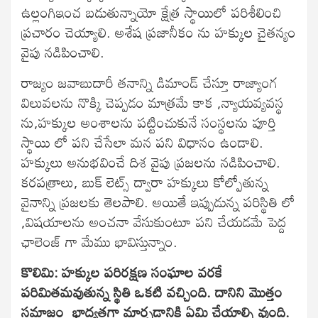
ఉల్లంగిఇంచ బడుతున్నాయో క్షేత్ర స్థాయిలో పరిశీలించి
ప్రచారం చెయ్యాలి. అశేష ప్రజానీకం ను హక్కుల చైతన్యం
వైపు నడిపించాలి.
రాజ్యం జవాబుదారీ తనాన్ని డిమాండ్ చేస్తూ రాజ్యాంగ
విలువలను నొక్కి చెప్పడం మాత్రమే కాక ,న్యాయవ్యవస్థ
ను,హక్కుల అంశాలను పట్టించుకునే సంస్థలను పూర్తి
స్థాయి లో పని చేసేలా మన పని విధానం ఉండాలి.
హక్కులు అనుభవించే దిశ వైపు ప్రజలను నడిపించాలి.
కరపత్రాలు, బుక్ లెట్స్ ద్వారా హక్కులు కోల్పోతున్న
వైనాన్ని ప్రజలకు తెలపాలి. అయితే ఇప్పుడున్న పరిస్థితి లో
,విషయాలను అంచనా వేసుకుంటూ పని చేయడమే పెద్ద
ఛాలెంజ్ గా మేము భావిస్తున్నాం.
కొలిమి: హక్కుల పరిరక్షణ సంఘాల వరకే
పరిమితమవుతున్న స్థితి ఒకటి వచ్చింది. దానిని మొత్తం
సమాజం భాద్యతగా మార్చడానికి ఏమి చేయాల్సి వుంది.