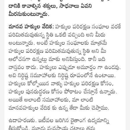
దానికి కావాల్సిన శక్తులు, సాధనాలు ఏవని
మీరనుకుంటున్నారు.
మానవ హక్కుల వేదిక
:
హక్కుల పరిరక్షణ సంఘాల వరకే
పరిమితమవుతున్న స్థితి ఒకటి వచ్చింది అని మీరు
అంటున్నారు. అంటే హక్కుల సంఘాలకు మాత్రమే
హక్కుల పరిరక్షణ పరిమితమవుతున్న స్థితి అని మీ
ఆలోచనగా ఉన్నట్లు మాకు అనిపిస్తుంది. కానీ ఇది
వాస్తవం కాదు. హక్కులు ఎప్పుడూ అమూర్తం గా ఉండవు.
అవి నిర్దిష్ట సమూహాలకు నిర్దిష్ట రూపంలోనే ఉంటాయి.
హక్కులు కోల్పోయిన వాళ్ళు హక్కుల పరిరక్షణ కోసం,
హక్కుల పునరుద్ధరణ కోసం పోరాటం చేస్తూనే ఉన్నారు.
అయితే అలాంటి సమూహాలకు, మా లాంటి
మానవహక్కుల వేదిక కు ఉన్న తేడా మీకు చెప్తాము.
ఉదాహరణకు. ఇటీవల జరిగిన రైతాంగ ఉద్యమాన్ని
తీసుకోండి. మూడు వ్యవసాయ చట్టాలు తమ