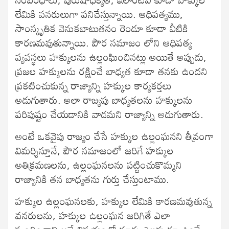
లేమికి వనరులుగా పనిచేస్తున్నాయి. ఆధిపత్యము,
సాంస్కృతిక వెనుకబాటుతనం రెండూ కూడా వీటికి
కారణమవుతున్నాయి. పౌర సమాజం లోని ఆధిపత్య
వ్యవస్థలు హక్కులను ఉల్లంఘించినట్లు అయితే అప్పుడు,
ప్రజల హక్కులను రక్షించే బాధ్యత కూడా తనకు ఉందని
ప్రకటించుకున్న రాజ్యాన్ని హక్కుల కార్యకర్తలు
అడుగుతారు. అలా రాజ్యపు బాధ్యతలను హక్కులను
పరిపుష్టం చేయడానికి వాడమని రాజ్యాన్ని అడుగుతారు.
అంటే ఒకవైపు రాజ్యం చేసే హక్కుల ఉల్లంఘనని తీవ్రంగా
విమర్శిస్తూనే, పౌర సమాజంలో జరిగే హక్కుల
అతిక్రమణలను, ఉల్లంఘనలను పట్టించుకొమ్మని
రాజ్యానికి తన బాధ్యతను గుర్తు చేస్తుంటాము.
హక్కుల ఉల్లంఘనలకు, హక్కుల లేమికి కారణమవుతున్న
వనరులను, హక్కుల ఉల్లంఘన జరిగితే ఎలా