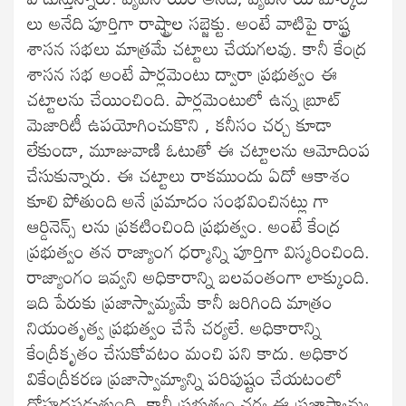
లు అనేది పూర్తిగా రాష్ట్రాల సబ్జెక్టు. అంటే వాటిపై రాష్ట్ర
శాసన సభలు మాత్రమే చట్టాలు చేయగలవు. కానీ కేంద్ర
శాసన సభ అంటే పార్లమెంటు ద్వారా ప్రభుత్వం ఈ
చట్టాలను చేయించింది. పార్లమెంటులో ఉన్న బ్రూట్
మెజారిటీ ఉపయోగించుకొని , కనీసం చర్చ కూడా
లేకుండా, మూజువాణి ఓటుతో ఈ చట్టాలను ఆమోదింప
చేసుకున్నారు. ఈ చట్టాలు రాకముందు ఏదో ఆకాశం
కూలి పోతుంది అనే ప్రమాదం సంభవించినట్లు గా
ఆర్డినెన్స్ లను ప్రకటించింది ప్రభుత్వం. అంటే కేంద్ర
ప్రభుత్వం తన రాజ్యాంగ ధర్మాన్ని పూర్తిగా విస్మరించింది.
రాజ్యాంగం ఇవ్వని అధికారాన్ని బలవంతంగా లాక్కుంది.
ఇది పేరుకు ప్రజాస్వామ్యమే కానీ జరిగింది మాత్రం
నియంతృత్వ ప్రభుత్వం చేసే చర్యలే. అధికారాన్ని
కేంద్రీకృతం చేసుకోవటం మంచి పని కాదు. అధికార
వికేంద్రీకరణ ప్రజాస్వామ్యాన్ని పరిపుష్టం చేయటంలో
దోహదపడుతుంది. కానీ ప్రభుత్వం చర్య ఈ ప్రజాస్వామ్య