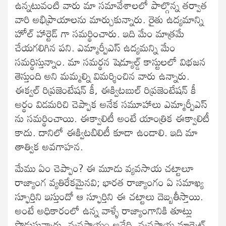
ఉన్నటువంటి వారు మా సమావేశాలలో పాల్గొన్న తర్వాత
వారి అభిప్రాయాలను మార్చుకున్నారు. రైతు ఉద్యమాన్ని
హోల్ హార్టెడ్ గా సమర్థించారు. ఇది మేం మాత్రమే
చేయగలిగిన పని. ఎమ్మార్పీఎస్ ఉద్యమన్ని మేం
సమర్థిస్తున్నాం. మా సమర్థన షెడ్యూల్డ్ కాస్టులలో విభజన
తెస్తుంది అని మమ్మల్ని విమర్శించిన వారు ఉన్నారు.
ఈక్వల్ రిప్రజెంటేషన్ కీ, ఈక్విటబుల్ రిప్రజెంటేషన్ కీ
అర్థం విడమరిచి చెప్పాక అనేక సమూహాలు ఎమ్మార్పీఎస్
ను సమర్థించాయి. ఈక్వాలిటీ అంటే యాంత్రిక ఈక్వాలిటీ
కాదు. దానిలో ఈక్విటబిలిటీ కూడా ఉండాలి. ఇది మా
తాత్విక అవగాహన.
మేము ఏం చెప్పాం? ఈ మూడు వ్యవసాయ చట్టాలూ
రాజ్యాంగ వ్యతిరేకమైనవి; భారత రాజ్యాంగం ఏ సమాఖ్య
స్ఫూర్తిని ఇస్తుందో ఆ స్ఫూర్తిని ఈ చట్టాలు దెబ్బతీస్తాయి.
అంటే అధికారంలో ఉన్న వాళ్ళే రాజ్యాంగానికి తూట్లు
పొడుస్తున్నారు. వ్యవసాయం అనేది, వ్యవసాయ మార్కెట్