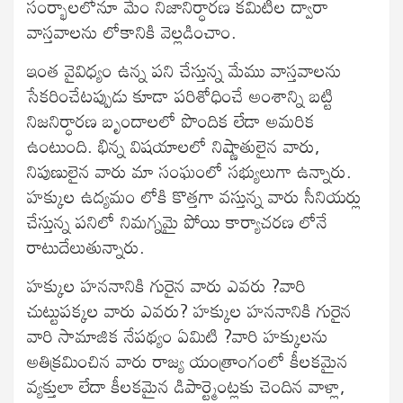
సంర్భాలలోనూ మేం నిజానిర్ధారణ కమిటీల ద్వారా
వాస్తవాలను లోకానికి వెల్లడించాం.
ఇంత వైవిధ్యం ఉన్న పని చేస్తున్న మేము వాస్తవాలను
సేకరించేటప్పుడు కూడా పరిశోధించే అంశాన్ని బట్టి
నిజనిర్ధారణ బృందాలలో పొందిక లేడా అమరిక
ఉంటుంది. భిన్న విషయాలలో నిష్ణాతులైన వారు,
నిపుణులైన వారు మా సంఘంలో సభ్యులుగా ఉన్నారు.
హక్కుల ఉద్యమం లోకి కొత్తగా వస్తున్న వారు సీనియర్లు
చేస్తున్న పనిలో నిమగ్నమై పోయి కార్యాచరణ లోనే
రాటుదేలుతున్నారు.
హక్కుల హననానికి గురైన వారు ఎవరు ?వారి
చుట్టుపక్కల వారు ఎవరు? హక్కుల హననానికి గురైన
వారి సామాజిక నేపథ్యం ఏమిటి ?వారి హక్కులను
అతిక్రమించిన వారు రాజ్య యంత్రాంగంలో కీలకమైన
వ్యక్తులా లేదా కీలకమైన డిపార్ట్మెంట్లకు చెందిన వాళ్లా,