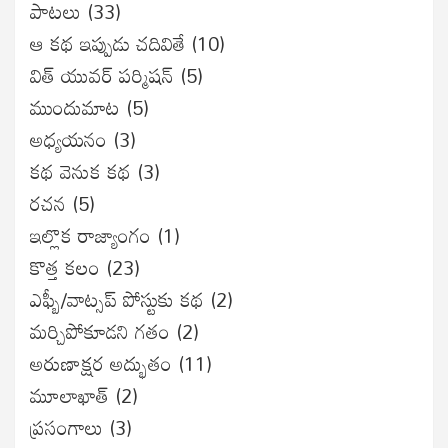
పాటలు
(33)
ఆ కథ ఇప్పుడు చదివితే
(10)
విత్ యువర్ పర్మిషన్
(5)
ముందుమాట
(5)
అధ్యయనం
(3)
కథ వెనుక కథ
(3)
రచన
(5)
ఇల్లొక రాజ్యాంగం
(1)
కొత్త కలం
(23)
ఎఫ్బీ/వాట్సప్ పోస్టుకు కథ
(2)
మర్చిపోకూడని గతం
(2)
అరుణాక్షర అద్భుతం
(11)
మూలాఖాత్
(2)
ప్రసంగాలు
(3)