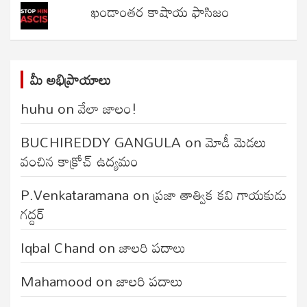
ఖండాంతర కాషాయ ఫాసిజం
మీ అభిప్రాయాలు
huhu
on
వేలా జాలం!
BUCHIREDDY GANGULA
on
మోడీ మెడలు
వంచిన కాక్రోచ్ ఉద్యమం
P.Venkataramana
on
ప్రజా తాత్విక కవి గాయకుడు
గద్దర్
Iqbal Chand
on
జాలరి పదాలు
Mahamood
on
జాలరి పదాలు