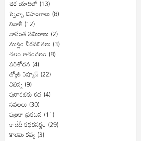
చెర యాదిలో
(13)
స్వేచ్ఛా విహంగాలు
(8)
నివాళి
(12)
వాసంత సమీరాలు
(2)
ముస్లిం వీరవనితలు
(3)
చలం అచంచలం
(8)
ప‌రిశోధ‌న‌
(4)
జ్యోతి రివ్యూస్
(22)
విభిన్న
(9)
పురాకథకు కథ
(4)
నవలలు
(30)
పత్రికా ప్రకటన
(11)
కాదేదీ కథకనర్హం
(29)
కొలిమి రవ్వ
(3)