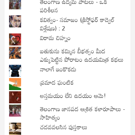
తెలంగాణ ఉద్యమ పాటలు - ఒక
పరిశీలన
కవిత్వం- సమాజం (క్రిస్టోఫర్ కాడ్వెల్
విశ్లేషణ) : 2
విరామ చిహ్నం
బతుకును కమ్మిన బీభత్సం మీద
ఎక్కుపెట్టిన పోరాటం ఉదయమిత్ర కథలు
నాలాగే ఇంకొకడు
ప్రమాద ఘంటిక
అస్తమయం లేని ఉదయం ఆమె!
తెలంగాణ జానపద ఆశ్రిత కళారూపాలు -
సాహిత్యం
చదవవలసిన పుస్తకాలు