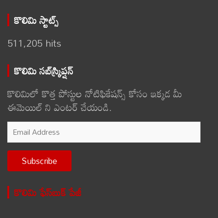
కొలిమి స్టాట్స్
511,205 hits
కొలిమి సబ్‌స్క్రిప్షన్
కొలిమిలో కొత్త పోస్టుల నోటిఫికేషన్స్ కోసం ఇక్కడ మీ
ఈమెయిల్ ని ఎంటర్ చేయండి.
Email
Address
Subscribe
కొలిమి ఫేస్‌బుక్ పేజీ