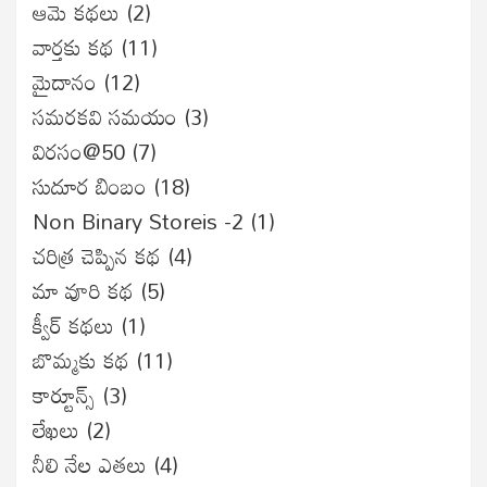
ఆమె కథలు
(2)
వార్తకు కథ
(11)
మైదానం
(12)
సమరకవి సమయం
(3)
విరసం@50
(7)
సుదూర బింబం
(18)
Non Binary Storeis -2
(1)
చరిత్ర చెప్పిన కథ
(4)
మా వూరి కథ
(5)
క్వీర్ కథలు
(1)
బొమ్మకు కథ
(11)
కార్టూన్స్
(3)
లేఖలు
(2)
నీలి నేల ఎతలు
(4)