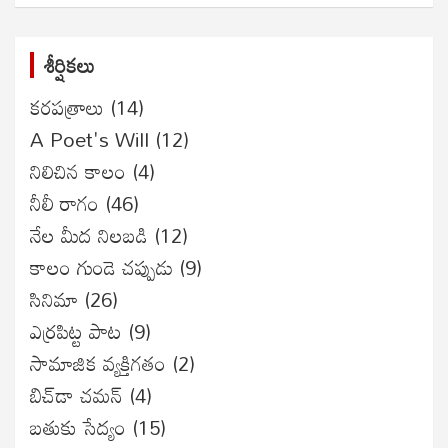
శీర్షికలు
కరపత్రాలు
(14)
A Poet's Will
(12)
నిలిచిన కాలం
(4)
నీలీ రాగం
(46)
నేల మీద నిలబడి
(12)
కాలం గుండె చప్పుడు
(9)
సినిమా
(26)
ఎర్రపిట్ట పాట
(9)
సామాజిక వ్యక్తిగతం
(2)
బిచ్‌డా చమన్
(4)
బతుకు సేద్యం
(15)