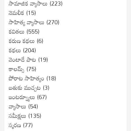
సామాజిక వ్యాసాలు
(223)
నెమలీక
(15)
సాహిత్య వ్యాసాలు
(270)
కవితలు
(555)
కరుణ కథలు
(6)
కథలు
(204)
వెంటాడే పాట
(19)
కాలమ్స్
(75)
పోరాట సాహిత్యం
(18)
బతుకు ముచ్చట
(3)
ఇంటర్వ్యూలు
(67)
వ్యాసాలు
(54)
సమీక్షలు
(135)
స్మరణ
(77)