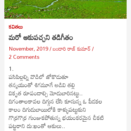
కవితలు
మరో ఆకుపచ్చని తడిగీతం
November, 2019
బండారి రాజ్ కుమార్
2 Comments
1.
పసిపిల్లల్ని వొడిలో జోకొడుతూ
తన్మయంతో శిగమూగే అడివి తల్లి
వికృత రూపందాల్చి మోడుబారినట్టు..
దిగంతాలకావల దిగ్గున లేసి కూసున్న ఓ పీడకల
కాలం దిగుడుబాయిలోకి కాళ్ళుపట్టుకుని
గొర్రగొర్ర గుంజుకపోతున్న భయంకరమైన చీకటి
పట్టరాని దు:ఖంతో ఆకులు..