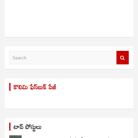
S
e
a
r
కొలిమి ఫేస్‌బుక్ పేజీ
c
h
టాప్ పోస్టులు