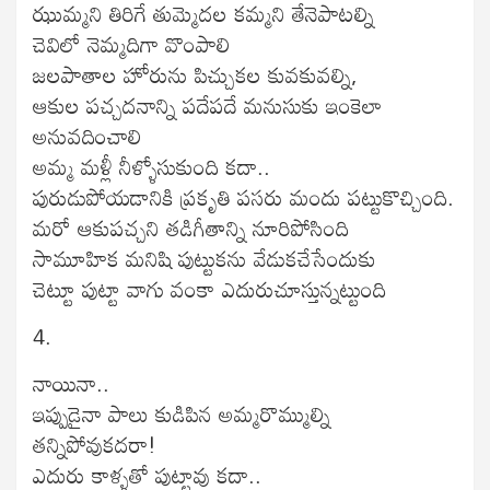
ఝుమ్మని తిరిగే తుమ్మెదల కమ్మని తేనెపాటల్ని
చెవిలో నెమ్మదిగా వొంపాలి
జలపాతాల హోరును పిచ్చుకల కువకువల్ని,
ఆకుల పచ్చదనాన్ని పదేపదే మనుసుకు ఇంకెలా
అనువదించాలి
అమ్మ మళ్లీ నీళ్ళోసుకుంది కదా..
పురుడుపోయడానికి ప్రకృతి పసరు మందు పట్టుకొచ్చింది.
మరో ఆకుపచ్చని తడిగీతాన్ని నూరిపోసింది
సామూహిక మనిషి పుట్టుకను వేడుకచేసేందుకు
చెట్టూ పుట్టా వాగు వంకా ఎదురుచూస్తున్నట్టుంది
4.
నాయినా..
ఇప్పుడైనా పాలు కుడిపిన అమ్మరొమ్ముల్ని
తన్నిపోవుకదరా!
ఎదురు కాళ్ళతో పుట్టావు కదా..