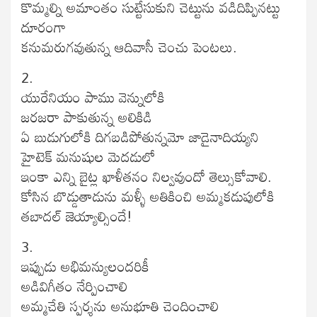
కొమ్మల్ని అమాంతం సుట్టేసుకుని చెట్టును వడిదిప్పినట్టు
దూరంగా
కనుమరుగవుతున్న ఆదివాసీ చెంచు పెంటలు.
2.
యురేనియం పాము వెన్నులోకి
జరజరా పాకుతున్న అలికిడి
ఏ బుడుగులోకి దిగబడిపోతున్నమో జాడైనాదియ్యని
హైటెక్ మనుషుల మెదడులో
ఇంకా ఎన్ని బైట్ల ఖాళీతనం నిల్వవుందో తెల్సుకోవాలి.
కోసిన బొడ్డుతాడును మళ్ళీ అతికించి అమ్మకడుపులోకి
తబాదల్ జెయ్యాల్సిందే!
3.
ఇప్పుడు అభిమన్యులందరికీ
అడివిగీతం నేర్పించాలి
అమ్మచేతి స్పర్శను అనుభూతి చెందించాలి