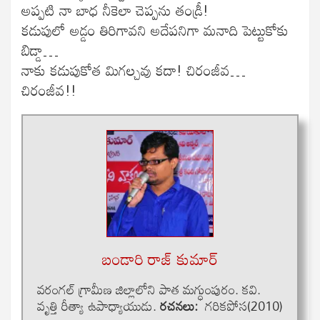
అప్పటి నా బాధ నీకెలా చెప్పను తండ్రీ!
కడుపులో అడ్డం తిరిగావని అదేపనిగా మనాది పెట్టుకోకు
బిడ్డా…
నాకు కడుపుకోత మిగల్చవు కదా! చిరంజీవ…
చిరంజీవ!!
బండారి రాజ్ కుమార్
వరంగల్ గ్రామీణ జిల్లాలోని పాత మగ్ధుంపురం. కవి.
వృత్తి రీత్యా ఉపాధ్యాయుడు.
రచనలు:
గరికపోస(2010)