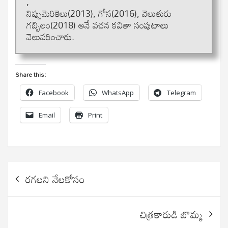
,
నిప్పుమెరికెలు(2013), గోస(2016), వెలుతురు
గబ్బిలం(2018) అనే వచన కవితా సంపుటాలు
వెలువరించారు.
Share this:
Facebook
WhatsApp
Telegram
Email
Print
Post
రగలని నేలకోసం
navigation
చిత్రకారుడి బొమ్మ