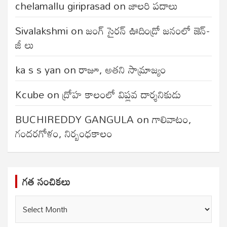
chelamallu giriprasad
on
జాలరి పదాలు
Sivalakshmi
on
జంగ్‌ సైరన్‌ ఊదిండ్రో జనంలో జెన్-
జీ లు
ka s s yan
on
రాజూ, అతని సామ్రాజ్యం
Kcube
on
ద్రోహ కాలంలో విప్లవ దార్శనికుడు
BUCHIREDDY GANGULA
on
గాలివాటం,
గందరగోళం, నిర్బంధకాలం
గత సంచికలు
గత
సంచికలు