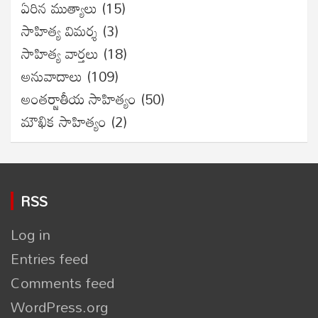
ఏరిన ముత్యాలు
(15)
సాహిత్య విమర్శ
(3)
సాహిత్య వార్తలు
(18)
అనువాదాలు
(109)
అంతర్జాతీయ సాహిత్యం
(50)
మౌఖిక సాహిత్యం
(2)
RSS
Log in
Entries feed
Comments feed
WordPress.org