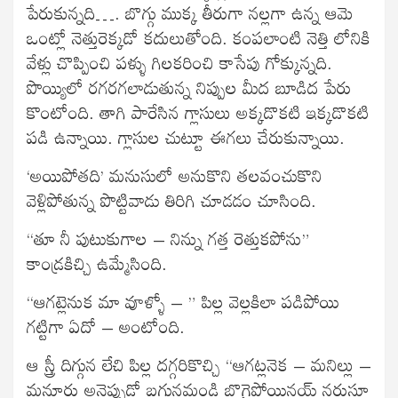
పేరుకున్నది…. బొగ్గు ముక్క తీరుగా నల్లగా ఉన్న ఆమె
ఒంట్లో నెత్తురెక్కడో కదులుతోంది. కంపలాంటి నెత్తి లోనికి
వేళ్లు చొప్పించి పళ్ళు గిలకరించి కాసేపు గోక్కున్నది.
పొయ్యిలో రగరగలాడుతున్న నిప్పుల మీద బూడిద పేరు
కొంటోంది. తాగి పారేసిన గ్లాసులు అక్కడొకటి ఇక్కడొకటి
పడి ఉన్నాయి. గ్లాసుల చుట్టూ ఈగలు చేరుకున్నాయి.
‘అయిపోతది’ మనుసులో అనుకొని తలవంచుకొని
వెళ్లిపోతున్న పొట్టివాడు తిరిగి చూడడం చూసింది.
“తూ నీ పుటుకుగాల – నిన్ను గత్త రెత్తుకపోను”
కాండ్రకిచ్చి ఉమ్మేసింది.
“ఆగట్లెనుక మా వూళ్ళో – ” పిల్ల వెల్లకిలా పడిపోయి
గట్టిగా ఏదో – అంటోంది.
ఆ స్త్రీ దిగ్గున లేచి పిల్ల దగ్గరికొచ్చి “ఆగట్లనెక – మనిల్లు –
మనూరు అనెప్పుడో బగ్గునమండి బొగైపోయినయ్ నరుసూ