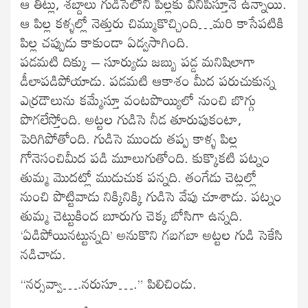
ఆ తిట్లు, శబ్దాలు గుడిసెలోని పిల్లకు వినిపిస్తూనే ఉన్నాయి.
ఆ పిల్ల కళ్ళల్లో నెత్తురు చిమ్ముకొచ్చింది…మరి కాసేపటికి
పిల్ల చప్పుడు కాకుండా ఏడ్వసాగింది.
పడమటి దిక్కు – సూర్యుడు జబ్బు పడ్డ మనిషిలాగా
డీలాపడిపోయాడు. పడమటి ఆకాశం మీద పరుచుకున్న
ఎర్రడౌలును కమ్మేస్తూ వంటపొయ్యిలో నుంచి బొగ్గు
పొగలేస్తోంది. అట్టల గుడిసె నీడ తూరుపుకంటా,
పెరిగిపోతోంది. గుడిసె ముందు తప్ప కాళ్ళ పిల్ల
గోనెసంచిమీద పడి మూలుగుతోంది. కుక్కొకటి పట్నం
తుమ్మ మొదట్లో ముడుచుక పన్నది. తంగేడు చెట్లల్లో
నుంచి పొట్టివాడు నిక్కినిక్కి గుడిసె వేపు చూశాడు. పట్నం
తుమ్మ చెట్టుకింద బూరుగు చెక్క బోసిగా ఉన్నది.
‘ఏడిపోయినట్టున్నది’ అనుకొని గబగబా అట్టల గుడి సెకేసి
నడిచాడు.
“నర్సవ్వా….నరుసూ….” పిలిచిండు.