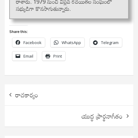
రాశారు. 1979 నుంచి విప్ల‌వ ర‌చ‌యిత‌ల సంఘంలో
స‌భ్యుడిగా కొన‌సాగుతున్నారు.
Share this:
Facebook
WhatsApp
Telegram
Email
Print
Post
రాచకార్యం
navigation
యుద్ధ ప్రార్థనాగీతం