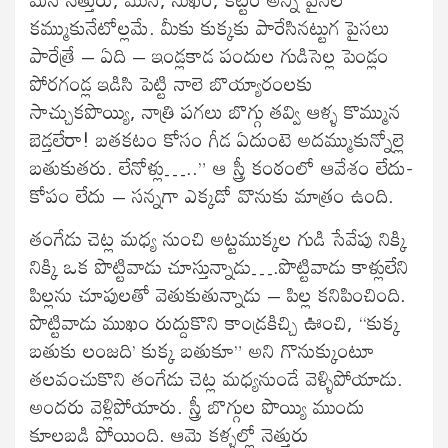
కమ్ముకునేటోల్లమే. మీకు కుక్కకు పారేసినట్టుగ పైసలు
పారేత్రే – ఏది – ఇండ్లకాడ పందుల గుడిసెల్ల పెండ్లం
పోరగండ్ల ఇడిసి పెట్టి నాలె బొయ్యారంలకు
సాచ్చుకపొయ్యి, నాత్రి పగలు బొగ్గు తవ్వి ఆళ్ళ కొమ్మున
బెడ్తలేరా! బతకటం కోసం గీడ ఏదుంటె అదమ్ముకున్నోల్లె
బతుకుతరు. లేనోళ్లు…..” ఆ స్త్రీ కంఠంలో ఆవేశం లేదు-
కోపం లేదు – సన్నగా ఎక్కడో వొనుకు మాత్రం ఉంది.
తంగేడు చెట్ల మధ్య నుంచి అట్టముక్కల గుడి సేవేపు నిక్కి
నిక్కి ఒక పొట్టివాడు చూస్తున్నాడు….పొట్టివాడు కాళ్లులేని
పిల్లను చూపులతో వెతుకుతున్నాడు – పిల్ల కనిపించింది.
పొట్టివాడు ముఖం రుద్దుకొని కాండ్రకిచ్చి ఊంచి, “కుక్క
బతుకు లంజది’ కుక్క బతుకూ” అని గొనుక్కుంటూ
తలవంచుకొని తంగేడు చెట్ల మధ్యనుండే వెళ్ళిపోయాడు.
అందరు వెళ్లిపోయారు. స్త్రీ బొగ్గుల పొయ్యి ముందు
కూలబడి పోయింది. ఆమె కళ్ళల్లో నెత్తురు