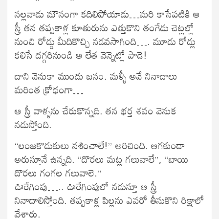
నల్లవాడు మౌనంగా కదిలిపోయాడు…మరి కాసేపటికి ఆ
స్త్రీ తన తప్పకాళ్ల కూతురును ఎత్తుకొని తంగేడు చెట్లల్లో
నుంచి రోడ్డు మీదికొచ్చి నడవసాగింది…. మూడు రోడ్లు
కలిసే దగ్గరినుండి ఆ లేత వెన్నెట్లో పాడె!
దాని వెనుకా ముందు జనం. మళ్ళీ అవే నినాదాలు
మరింత క్రోధంగా…
ఆ స్త్రీ వాళ్ళను చేరుకొన్నది. తన భర్త శవం వెనుక
నడుస్తోంది.
“లంజకొడుకులు నశించాలే!” అరిచింది. ఆగకుండా
అరుస్తూనే ఉన్నది. “దొరలు మట్ల గలువాలే”, “బాయి
దొరలు గంగల గలువాలె.”
ఊరేగింపు….. ఊరేగింపులో నడుస్తూ ఆ స్త్రీ
నినాదాలిస్తోంది. తప్పకాళ్ల పిల్లను ఎవరో తీసుకొని రిక్షాలో
వేశారు.