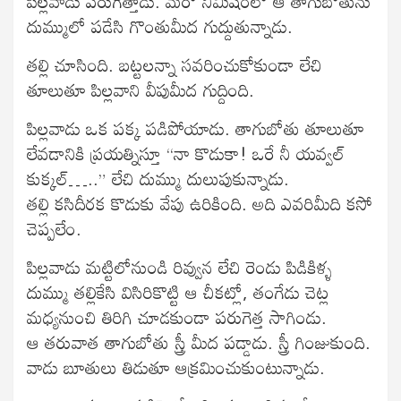
పిల్లవాడు పరుగెత్తాడు. మరో నిమిషంలో ఆ తాగుబోతును
దుమ్ములో పడేసి గొంతుమీద గుద్దుతున్నాడు.
తల్లి చూసింది. బట్టలన్నా సవరించుకోకుండా లేచి
తూలుతూ పిల్లవాని వీపుమీద గుద్దింది.
పిల్లవాడు ఒక పక్క పడిపోయాడు. తాగుబోతు తూలుతూ
లేవడానికి ప్రయత్నిస్తూ “నా కొడుకా! ఒరే నీ యవ్వల్
కుక్కల్…..” లేచి దుమ్ము దులుపుకున్నాడు.
తల్లి కసిదీరక కొడుకు వేపు ఉరికింది. అది ఎవరిమీది కసో
చెప్పలేం.
పిల్లవాడు మట్టిలోనుండి రివ్వున లేచి రెండు పిడికిళ్ళ
దుమ్ము తల్లికేసి విసిరికొట్టి ఆ చీకట్లో, తంగేడు చెట్ల
మధ్యనుంచి తిరిగి చూడకుండా పరుగెత్త సాగిండు.
ఆ తరువాత తాగుబోతు స్త్రీ మీద పడ్డాడు. స్త్రీ గింజుకుంది.
వాడు బూతులు తిడుతూ ఆక్రమించుకుంటున్నాడు.