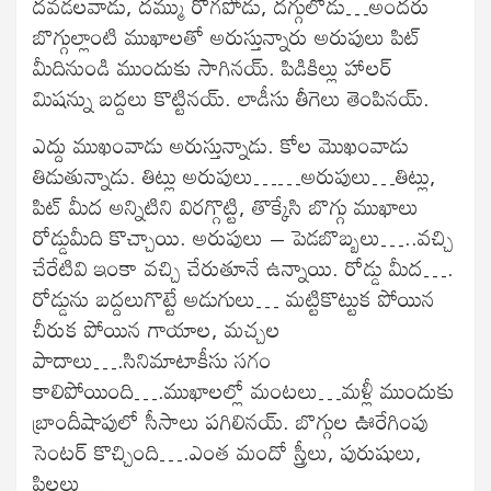
దవడలవాడు, దమ్ము రోగపోడు, దగ్గులోడు…అందరు
బొగ్గుల్లాంటి ముఖాలతో అరుస్తున్నారు అరుపులు పిట్
మీదినుండి ముందుకు సాగినయ్. పిడికిల్లు హాలర్
మిషన్ను బద్దలు కొట్టినయ్. లాడీసు తీగెలు తెంపినయ్.
ఎద్దు ముఖంవాడు అరుస్తున్నాడు. కోల మొఖంవాడు
తిడుతున్నాడు. తిట్లు అరుపులు……అరుపులు…తిట్లు,
పిట్ మీద అన్నిటిని విరగ్గొట్టి, తొక్కేసి బొగ్గు ముఖాలు
రోడ్డుమీది కొచ్చాయి. అరుపులు – పెడబొబ్బలు…..వచ్చి
చేరేటివి ఇంకా వచ్చి చేరుతూనే ఉన్నాయి. రోడ్డు మీద….
రోడ్డును బద్దలుగొట్టే అడుగులు… మట్టికొట్టుక పోయిన
చీరుక పోయిన గాయాల, మచ్చల
పాదాలు….సినిమాటాకీసు సగం
కాలిపోయింది….ముఖాలల్లో మంటలు…మళ్లీ ముందుకు
బ్రాందీషాపులో సీసాలు పగిలినయ్. బొగ్గుల ఊరేగింపు
సెంటర్ కొచ్చింది….ఎంత మందో స్త్రీలు, పురుషులు,
పిల్లలు…