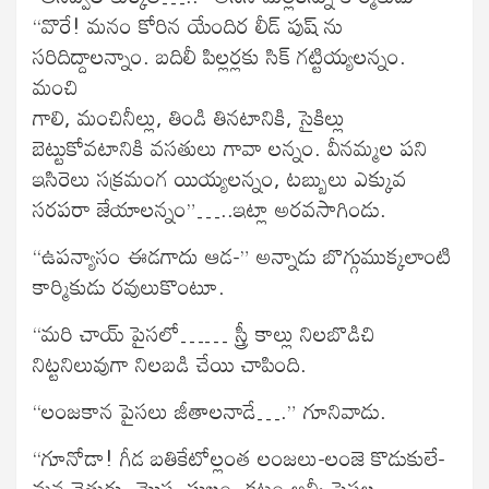
“వొరే! మనం కోరిన యేందిర లీడ్ పుష్ ను
సరిదిద్దాలన్నాం. బదిలీ పిల్లర్లకు సిక్ గట్టియ్యలన్నం.
మంచి
గాలి, మంచినీల్లు, తిండి తినటానికి, సైకిల్లు
బెట్టుకోవటానికి వసతులు గావా లన్నం. వీనమ్మల పని
ఇసిరెలు సక్రమంగ యియ్యలన్నం, టబ్బులు ఎక్కువ
సరపరా జేయాలన్నం”…..ఇట్లా అరవసాగిండు.
“ఉపన్యాసం ఈడగాదు ఆడ-” అన్నాడు బొగ్గుముక్కలాంటి
కార్మికుడు రవులుకొంటూ.
“మరి చాయ్ పైసలో…… స్త్రీ కాల్లు నిలబొడిచి
నిట్టనిలువుగా నిలబడి చేయి చాపింది.
“లంజకాన పైసలు జీతాలనాడే….” గూనివాడు.
“గూనోడా! గీడ బతికేటోల్లంత లంజలు-లంజె కొడుకులే-
మన నెత్తురు, మొస, సుఖం, కట్టం అన్నీ పైసల