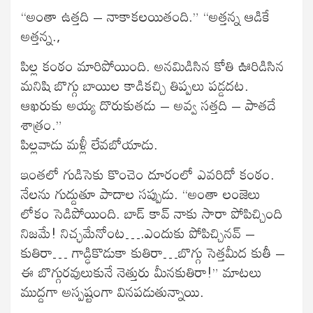
“అంతా ఉత్తది – నాకాకలయితంది.” “అత్తన్న ఆడికే
అత్తన్న.,
పిల్ల కంఠం మారిపోయింది. అనమిడిసిన కోతి ఊరిడిసిన
మనిషి బొగ్గు బాయిల కాడికచ్చి తిప్పలు పడ్డదట.
ఆఖరుకు అయ్య దొరుకుతడు – అవ్వ సత్తది – పాతదే
శాత్రం.”
పిల్లవాడు మళ్లీ లేవబోయాడు.
ఇంతలో గుడిసెకు కొంచెం దూరంలో ఎవరిదో కంఠం.
నేలను గుద్దుతూ పాదాల సప్పుడు. “అంతా లంజెలు
లోకం సెడిపోయింది. బాడ్ కావ్ నాకు సారా పోపిచ్చింది
నిజమే! నిచ్ఛమేనోంట….ఎందుకు పోపిచ్చినవ్ –
కుతిరా… గాడ్ఢికొడుకా కుతిరా…బొగ్గు సెత్తమీద కుతీ –
ఈ బొగ్గురవులుకునే నెత్తురు మీనకుతిరా!” మాటలు
ముద్దగా అస్పష్టంగా వినపడుతున్నాయి.