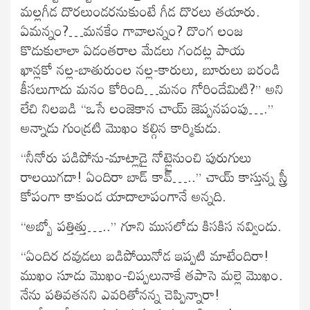
మల్లగీడ దొరలుండరనుకుంటే గీడ దొరలు తయారు.
ఏమన్నం?…మనకేం గావాలన్నం? దొంగ లంజ
కొడుకులాలా ఏడంతరాల మేడలు గందట్ల పాయ
ఖాన్లకో నల్ల-బాతురుంల నల్ల-కారులు, బూరులు బరండి
కీసలుగాదు మనం కోరింది…మనం గోరిందేమిటి?” అని
లేచి నిలబడి “ఒసే లంజెకాన చాయ్ జెప్పనపంపు….”
అన్నాడు గుండ్రటి మొఖం కల్గిన కార్మికుడు.
“నీనోరు పడిపోను-మాట్లాడై నోట్లైనుంచి పురుగులు
రాలయిగదా! ఏందిరా బాడ్ కావ్…..” చాయ్ కాస్తున్న స్త్రీ
కోపంగా కాకుండ యాదాలాపంగానే అన్నది.
“అబ్బో పత్తిత్తు…..” గూని ముసలోడు కిసకిస నవ్విండు.
“ఏందిర దవుడలు బడిపోయినోడ ఇప్పటి మాటేందిరా!
ముఖం సూడు మొఖం-చిప్పలునాకే తపాసె మల్లె మొఖం.
నేను పతివతనని ఎవరితోనన్న చెప్పిన్నారా!