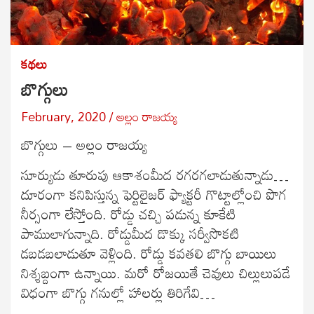
కథలు
బొగ్గులు
February, 2020
అల్లం రాజ‌య్య‌
బొగ్గులు – అల్లం రాజయ్య
సూర్యుడు తూరుపు ఆకాశంమీద రగరగలాడుతున్నాడు…
దూరంగా కనిపిస్తున్న ఫెర్టిలైజర్ ఫ్యాక్టరీ గొట్టాల్లోంచి పొగ
నీర్సంగా లేస్తోంది. రోడ్డు చచ్చి పడున్న కూకేటి
పాములాగున్నాది. రోడ్డుమీద డొక్కు సర్వీసొకటి
డబడబలాడుతూ వెళ్లింది. రోడ్డు కవతలి బొగ్గు బాయిలు
నిశ్శబ్దంగా ఉన్నాయి. మరో రోజయితే చెవులు చిల్లులుపడే
విధంగా బొగ్గు గనుల్లో హాలర్లు తిరిగేవి…