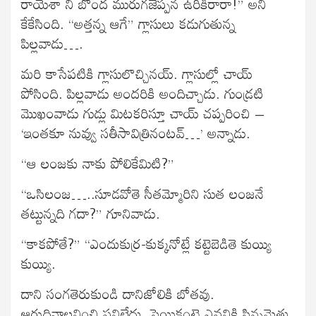
రాయేశా నీ బొంద మురుగజెప్పన ఉరికిరారా!” అని
కేకేసింది. “అత్తన్న ఆగే” గ్లాసులు కడుగుతున్న
పిల్లవాడు….
మరి కాసేపటికి గ్లాసులొచ్చినయ్. గ్లాసుల్లో చాయ్
పోసింది. పిల్లవాడు అందరికి అందిచ్చాడు. గుండ్రటి
మొఖంవాడు గుడ్లు మిటకరిస్తూ చాయ్ చప్పరించి –
‘ఇంతకూ నువ్వు సతీసావిత్రినంటవ్…’ అన్నాడు.
“ఆ లంజకు నాకు పోలికేమిటి?”
“ఒసిలంజ…..సూడవోతె సీతమ్మోరిని సుత లంజనే
తట్టున్నది గదా?” గూనివాడు.
“కాకపోతే?” “ఎందుకుర్ర-కుక్కనోట్లే కట్టెబెడితె కుయ్యి
కుయ్యి.
దాని సంగతెరుకుండి దానిజోలికి బోతవు.
ఆరుదినాలనించి పనిలేదు. స్ట్రెయికంటె ఎవనికి సిన్నమెత్తు