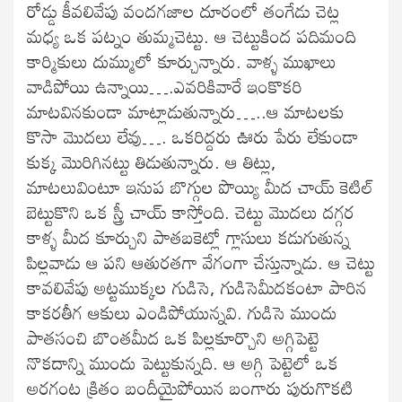
రోడ్డు కీవలివేపు వందగజాల దూరంలో తంగేడు చెట్ల
మధ్య ఒక పట్నం తుమ్మచెట్టు. ఆ చెట్టుకింద పదిమంది
కార్మికులు దుమ్ములో కూర్చున్నారు. వాళ్ళ ముఖాలు
వాడిపోయి ఉన్నాయి….ఎవరికివారే ఇంకొకరి
మాటవినకుండా మాట్లాడుతున్నారు…..ఆ మాటలకు
కొసా మొదలు లేవు…. ఒకరిద్దరు ఊరు పేరు లేకుండా
కుక్క మొరిగినట్టు తిడుతున్నారు. ఆ తిట్లు,
మాటలువింటూ ఇనుప బొగ్గుల పొయ్యి మీద చాయ్ కెటిల్
బెట్టుకొని ఒక స్త్రీ చాయ్ కాస్తోంది. చెట్టు మొదలు దగ్గర
కాళ్ళ మీద కూర్చుని పాతబకెట్లో గ్లాసులు కడుగుతున్న
పిల్లవాడు ఆ పని ఆతురతగా వేగంగా చేస్తున్నాడు. ఆ చెట్టు
కావలివేపు అట్టముక్కల గుడిసె, గుడిసెమీదకంటా పారిన
కాకరతీగ ఆకులు ఎండిపోయున్నవి. గుడిసె ముందు
పాతసంచి బొంతమీద ఒక పిల్లకూర్చొని అగ్గిపెట్టె
నొకదాన్ని ముందు పెట్టుకున్నది. ఆ అగ్గి పెట్టెలో ఒక
అరగంట క్రితం బందీయైపోయిన బంగారు పురుగొకటి