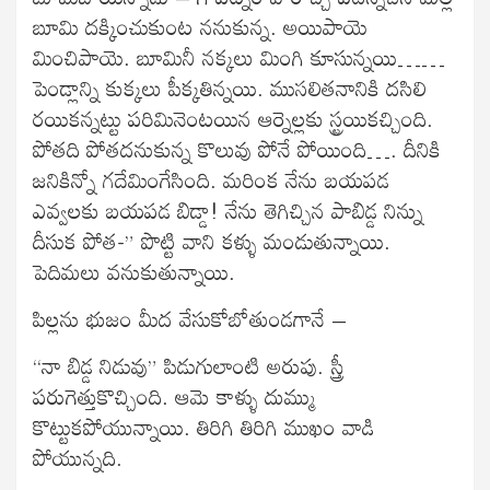
బూమి దక్కించుకుంట ననుకున్న. అయిపాయె
మించిపాయె. బూమినీ నక్కలు మింగి కూసున్నయి……
పెండ్లాన్ని కుక్కలు పీక్కతిన్నయి. ముసలితనానికి దసిలి
రయికన్నట్టు పరిమినెంటయిన ఆర్నెల్లకు స్ట్రయికచ్చింది.
పోతది పోతదనుకున్న కొలువు పోనే పోయింది…. దీనికి
జనికిన్నో గదేమింగేసింది. మరింక నేను బయపడ
ఎవ్వలకు బయపడ బిడ్డా! నేను తెగిచ్చిన పాబిడ్డ నిన్ను
దీసుక పోత-” పొట్టి వాని కళ్ళు మండుతున్నాయి.
పెదిమలు వనుకుతున్నాయి.
పిల్లను భుజం మీద వేసుకోబోతుండగానే –
“నా బిడ్డ నిడువు” పిడుగులాంటి అరుపు. స్త్రీ
పరుగెత్తుకొచ్చింది. ఆమె కాళ్ళు దుమ్ము
కొట్టుకపోయున్నాయి. తిరిగి తిరిగి ముఖం వాడి
పోయున్నది.