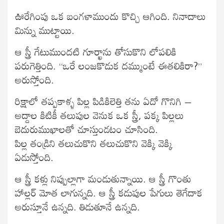
ఊరేగింపు ఒక బంగళాముందు కొచ్చి ఆగింది. నినాదాలు
మిన్ను ముట్టాయి.
ఆ స్త్రీ గేటుముందటి గూర్ఖాను తోసుకొని లోపలికి
పరుగెత్తింది. “ఒరే లంజకొడుక దమ్ముంటే ఈతలికిరా?”
అరుస్తోంది.
రిక్షాలో తప్పకాళ్ళ పిల్ల పిడికిలెత్తి తను ఏదో గొనిగి –
అద్దాల కిటికీ తలుపుల వెనుక ఒక స్త్రీ, పక్క పిల్లలు
బెదురుముఖాలతో చూస్తుండటం చూసింది.
పిల్ల తండ్రిని తలుచుకొని తలుచుకొని వెక్కి వెక్కి
ఏడుస్తోంది.
ఆ స్త్రీ కళ్లు నిప్పుల్లాగా మండుతున్నాయి. ఆ స్త్రీ గొంతు
హాల్లర్ మోత లాగున్నది. ఆ స్త్రీ కడుపుల పేగులు తెగేదాక
అరుస్తూనే ఉన్నది. తిడుతూనే ఉన్నది.