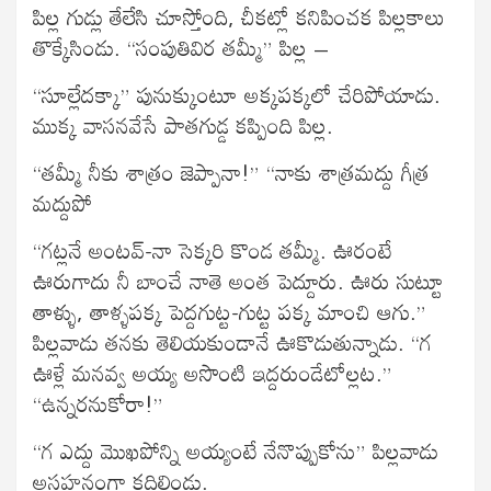
పిల్ల గుడ్లు తేలేసి చూస్తోంది, చీకట్లో కనిపించక పిల్లకాలు
తొక్కేసిండు. “సంపుతివిర తమ్మీ” పిల్ల –
“సూల్లేదక్కా” పునుక్కుంటూ అక్కపక్కలో చేరిపోయాడు.
ముక్క వాసనవేసే పాతగుడ్డ కప్పింది పిల్ల.
“తమ్మీ నీకు శాత్రం జెప్పానా!” “నాకు శాత్రమద్దు గీత్ర
మద్దుపో
“గట్లనే అంటవ్-నా సెక్కరి కొండ తమ్మీ. ఊరంటే
ఊరుగాదు నీ బాంచే నాతె అంత పెద్దూరు. ఊరు సుట్టూ
తాళ్ళు, తాళ్ళపక్క పెద్దగుట్ట-గుట్ట పక్క మాంచి ఆగు.”
పిల్లవాడు తనకు తెలియకుండానే ఊకొడుతున్నాడు. “గ
ఊళ్లే మనవ్వ అయ్య అసొంటి ఇద్దరుండేటోల్లట.”
“ఉన్నరనుకోరా!”
“గ ఎద్దు మొఖపోన్ని అయ్యంటే నేనొప్పుకోను” పిల్లవాడు
అసహనంగా కదిలిండు.