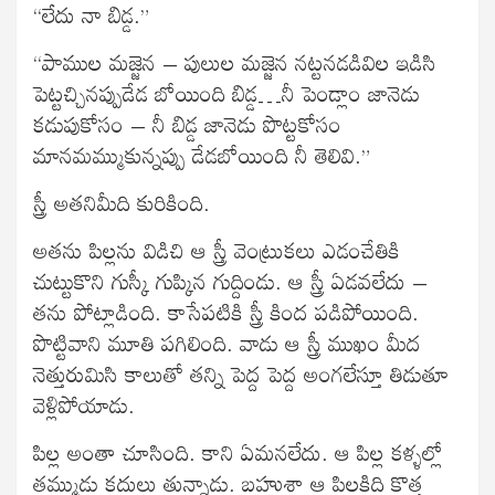
“లేదు నా బిడ్డ.”
“పాముల మజ్జెన – పులుల మజ్జెన నట్టనడడివిల ఇడిసి
పెట్టచ్చినప్పుడేడ బోయింది బిడ్డ…నీ పెండ్లాం జానెడు
కడుపుకోసం – నీ బిడ్డ జానెడు పొట్టకోసం
మానమమ్ముకున్నప్పు డేడబోయింది నీ తెలివి.”
స్త్రీ అతనిమీది కురికింది.
అతను పిల్లను విడిచి ఆ స్త్రీ వెంట్రుకలు ఎడంచేతికి
చుట్టుకొని గుస్కీ గుప్కిన గుద్దిండు. ఆ స్త్రీ ఏడవలేదు –
తను పోట్లాడింది. కాసేపటికి స్త్రీ కింద పడిపోయింది.
పొట్టివాని మూతి పగిలింది. వాడు ఆ స్త్రీ ముఖం మీద
నెత్తురుమిసి కాలుతో తన్ని పెద్ద పెద్ద అంగలేస్తూ తిడుతూ
వెళ్లిపోయాడు.
పిల్ల అంతా చూసింది. కాని ఏమనలేదు. ఆ పిల్ల కళ్ళల్లో
తమ్ముడు కదులు తున్నాడు. బహుశా ఆ పిల్లకిది కొత్త