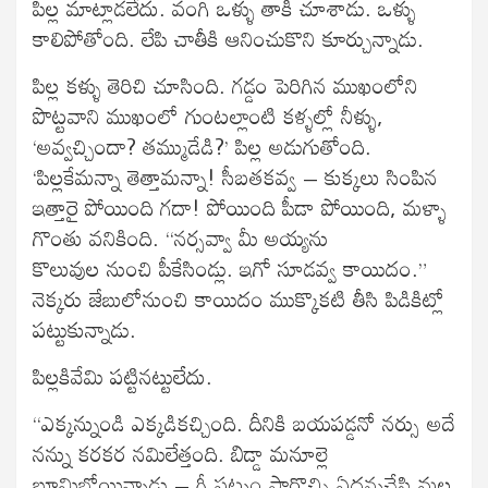
పిల్ల మాట్లాడలేదు. వంగి ఒళ్ళు తాకి చూశాడు. ఒళ్ళు
కాలిపోతోంది. లేపి చాతీకి ఆనించుకొని కూర్చున్నాడు.
పిల్ల కళ్ళు తెరిచి చూసింది. గడ్డం పెరిగిన ముఖంలోని
పొట్టవాని ముఖంలో గుంటల్లాంటి కళ్ళల్లో నీళ్ళు,
‘అవ్వచ్చిందా? తమ్ముడేడి?’ పిల్ల అడుగుతోంది.
‘పిల్లకేమన్నా తెత్తామన్నా! సీబతకవ్వ – కుక్కలు సింపిన
ఇత్తారై పోయింది గదా! పోయింది పీడా పోయింది, మళ్ళా
గొంతు వనికింది. “నర్సవ్వా మీ అయ్యను
కొలువుల నుంచి పీకేసిండ్లు. ఇగో సూడవ్వ కాయిదం.”
నెక్కరు జేబులోనుంచి కాయిదం ముక్కొకటి తీసి పిడికిట్లో
పట్టుకున్నాడు.
పిల్లకివేమి పట్టినట్టులేదు.
“ఎక్కన్నుండి ఎక్కడికచ్చింది. దీనికి బయపడ్డనో నర్సు అదే
నన్ను కరకర నమిలేత్తంది. బిడ్డా మనూల్లె
బూమిబోయిన్నాడు – గీ పట్నం పారొచ్చి ఏదన్నచేసి మల్ల