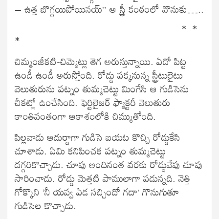
– ఉత్త బొగ్గయిపోయినయ్” ఆ స్త్రీ కంఠంలో వొనుకు…..
                               * * 
* 
చిమ్మంజీకటి-చిమ్మెట్లు తెగ అరుస్తున్నాయి. ఏదో పిట్ట
ఉండీ ఉండీ అరుస్తోంది. రోడ్డు పక్కనున్న స్ట్రీటులైటు
వెలుతురును పట్నం తుమ్మచెట్టు మింగేసి ఆ గుడిసెను
చీకట్లో ఉంచేసింది. ఫెర్టిలైజర్ ఫ్యాక్టరీ వెలుతురు
కాంతివంతంగా ఆకాశంలోకి చిమ్ముతోంది.
పిల్లవాడు ఆదుర్దాగా గుడిసె బయట కొచ్చి రోడ్డుకేసి
చూశాడు. ఏమి కనిపించక పట్నం తుమ్మచెట్టు
దగ్గరికొచ్చాడు. చూపు అందినంత వరకు రోడ్డువేపు చూపు
సారించాడు. రోడ్డు మెత్తటి పాములాగా పడున్నది. నెత్తి
గోక్కొని ‘నీ యవ్వ ఏడ సచ్చిందో గదా’ గొనుగుతూ
గుడిసెల కొచ్చాడు.