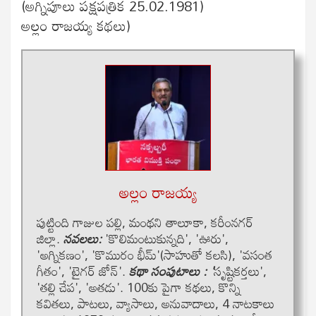
(అగ్నిపూలు పక్షపత్రిక 25.02.1981)
అల్లం రాజయ్య కథలు)
అల్లం రాజ‌య్య‌
పుట్టింది గాజుల ప‌ల్లి, మంథ‌ని తాలూకా, క‌రీంన‌గ‌ర్
జిల్లా.
న‌వ‌ల‌లు:
'కొలిమంటుకున్నది', 'ఊరు',
'అగ్నికణం', 'కొమురం భీమ్'(సాహుతో కలసి), 'వసంత
గీతం', 'టైగర్ జోన్'.
కథా సంపుటాలు
: '
సృష్టికర్తలు',
'తల్లి చేప', 'అతడు'. 100కు పైగా క‌థ‌లు, కొన్ని
క‌విత‌లు, పాట‌లు, వ్యాసాలు, అనువాదాలు, 4 నాట‌కాలు