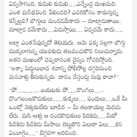
ఏడ్వసాగింది. కుమిలి కుమిలి….ఎన్నేండ్ల దుఃఖమది.
ఎంత ఘనీభవించి పేలిందది? ఎవరికోసం కారుస్తున్న
కన్నీల్లవి? బొగ్గులు మండడమేకాదు – మాట్లాడుతాయి.
మాట్లాడ డమేకాదు…ఏడుస్తాయి… ఏడ్వడమే కాదు….
అట్లా ఎంతసేపున్నదో తెలియదు. ఆమె పక్క నల్లగా బొగ్గు
ముక్కలాగున్న యువకుడు తలవంచుకొని నిలుచున్నాడు.
అతని ముఖంలో చెప్పరానంత దైన్యం గోచరిస్తోంది.
“అక్కా పెద్దులుబావ శవాన్ని పోలీసోల్ల దగ్గరినుంచి
మనవాళ్లు తీసుకున్నరు. దానం చేస్తండ్లు నువు రావా!”
“పో………..బయటకు పో….దొంగలు…..
దొంగలంజకొడుకులు…..కుక్కలు… పందులు…ఒరే మీ
ఒంట్లో నెత్తురులేదు బూడిద – మీ తలకాయల్ల మెదడు
లేదు. మసి-ఆళ్లు ఆ రండకొడుకులు పిరికెడు….మీరో
పిడికెడు పిడికెడు మీసాలు బెట్టుకొని ఏలురా ఏలు…కని
ఏంబాగ్గెం…” బిగ్గరగా అరిచింది.