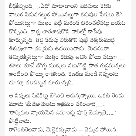
బిడ్డకిచ్చింది….ఏదో మాట్లాడాలని పెదిమలు కదిపి
నాలుక పిడుచగట్టుక పోయినట్టుగా కడుపుల పేగులు తెగి
పోయినట్టుగా ముఖం పెట్టి మరింక భరించలేనట్టు బయట
కొచ్చింది. కాళ్లు బారజాపుకొని వాకిట్లో కాసేపు
కూర్చున్నది. తల్లి కడుపు చీరుకొని పుట్టే నెత్తురుముద్ద
శిశువులాగా చంద్రుడు ఉదయించాడు. మెదడంతా
తిమ్మిరెక్కినట్టుగా మొత్తం కడుపు అవిసి పోయి నట్లుగా…
తూలు తూనే బొగ్గు ముక్కలు నలుగొట్టి పాత గుడ్డముక్కలు
అంటించి పొయ్యి రాజేసింది. కణకణ మండే నిప్పులను
చూస్తూ తలపట్టుక కూర్చున్నది.
ఆ నిప్పులు పిడికిల్లు బిగించి అరుస్తున్నాయి. ఒకటి రెండు
మూడు ‘మేనేజుమెంటు అక్రమం నశించాలె…..
‘కార్మికుల న్యాయమైన డిమాండ్లు పూర్తి జెయ్యాలె….’
పొట్టివాడు,
రాగెంటికెలవాడు, మెల్లెకన్నువాడు – చెక్కుక పోయిన