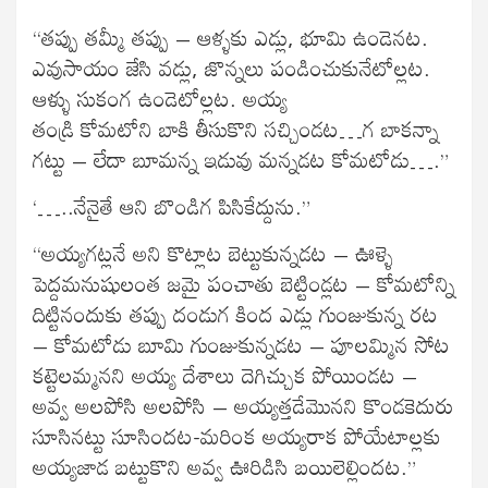
“తప్పు తమ్మీ తప్పు – ఆళ్ళకు ఎడ్లు, భూమి ఉండెనట.
ఎవుసాయం జేసి వడ్లు, జొన్నలు పండించుకునేటోల్లట.
ఆళ్ళు సుకంగ ఉండెటోల్లట. అయ్య
తండ్రి కోమటోని బాకి తీసుకొని సచ్చిండట…గ బాకన్నా
గట్టు – లేదా బూమన్న ఇడువు మన్నడట కోమటోడు….”
‘…..నేనైతే ఆని బొండిగ పిసికేద్దును.”
“అయ్యగట్లనే అని కొట్లాట బెట్టుకున్నడట – ఊళ్ళె
పెద్దమనుషులంత జమై పంచాతు బెట్టిండ్లట – కోమటోన్ని
దిట్టినందుకు తప్పు దండుగ కింద ఎడ్లు గుంజుకున్న రట
– కోమటోడు బూమి గుంజుకున్నడట – పూలమ్మిన సోట
కట్టెలమ్మనని అయ్య దేశాలు దెగిచ్చుక పోయిండట –
అవ్వ అలపోసి అలపోసి – అయ్యత్తడేమొనని కొండకెదురు
సూసినట్టు సూసిందట-మరింక అయ్యరాక పోయేటాల్లకు
అయ్యజాడ బట్టుకొని అవ్వ ఊరిడిసి బయిలెల్లిందట.”