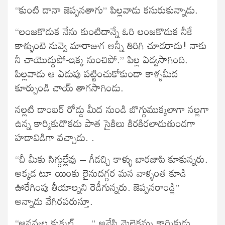
“కుంటి దానా జెప్పనతాగు” పిల్లవాడు కసురుకున్నాడు.
“లంజకొడుక నేను కుంటిదాన్నే ఓరి లంజకొడుక నీకే
కాళ్ళుంటె నువ్వె మారాజుగ అన్నీ తిరిగి చూడరాదు! నాకు
నీ చాయొద్దుపో-ఇక్క నుంచిపో.” పిల్ల ఏడ్వసాగింది.
పిల్లవాడు ఆ ఏడుపు పట్టించుకోకుండా కాళ్ళమీద
కూర్చుండి చాయ్ తాగసాగిండు.
నల్లటి డాంబర్ రోడ్డు మీద నుండి బొగ్గుముక్కలాగా నల్లగా
ఉన్న కార్మికుడొకడు పాత సైకిలు కిరకిరలాడుతుండగా
హడావిడిగా వచ్చాడు. .
“చీ మీకు సిగ్గుల్లేవు – గీడచ్చి కాళ్ళు బారజాపి కూకున్నరు.
అక్కడ టూ యింకు లైనుదగ్గర మన వాళ్ళంత కూడి
ఊరేగింపు తీయాల్నని రెడీగున్నరు. జెప్పనరాండ్లి”
అన్నాడు వేగిరపరుస్తూ.
“ఆనవ్వల కుక్కల్…..” అనేసి మెల్లెకన్ను కార్మికుడు