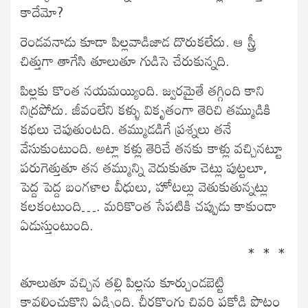
కాదేమో?
రెండవనాడు కూడా పిల్లవాడిజాడ దొరుకలేదు. ఆ స్త్రీ
చిత్తుగా తాగేసి తూలుతూ గుడిసె చేరుకున్నది.
పిల్లకు కొంత నయమయ్యింది. జ్వరమైతే తగ్గింది కాని
నిద్రపోదు. జీవంలేని కళ్ళు వికృతంగా తెరిచి తమ్ముడికి
కథలు చెపుతుంటది. తమ్ముడడిగే ప్రశ్నలు తనే
వేసుకుంటుంది. అట్లా కళ్లు తెరిచే తనకు కాళ్లు వచ్చినట్టూ
పరుగెత్తుతూ తన తమ్మున్ని వెదుకుతూ చెట్లు పుట్టలూ,
పెద్ద పెద్ద బంగళాల వీధులు, హోటల్లు వెతుకుతున్నట్లు
కలకంటుంది…. మరికొంత సేపటికి చప్పుడు కాకుండా
ఏడుస్తుంటుంది.
                              * * *
తూలుతూ వచ్చిన తల్లి పిల్లను కూర్చుండబెట్టి
కావలించుకొని ఏడ్చింది. చీరకొంగు చివరి పకోడి పొట్లం