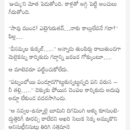
‘జుమ్మ’ని మోత పెడుతోంది. కాళ్లతో అగ్గి పెట్టి అంచులు
గీరుతోంది.
“సావు ముండ! ఎట్లెగురుతవ్…నాకు కాల్లులేవనే గదా!”
పిల్ల…
“వీనమ్మల కుక్కల్…..” అన్నాడు తుంపిర్లు రాలుతుండగా
మెల్లెకన్ను కార్మికుడు గడ్డాన్ని బరబర గోక్కుంటూ….
ఆ మాటెవరూ పట్టించుకోలేదు.
“పట్నంబోయి పండ్లూడగొట్టుకున్నట్టున్నది పని వరుస –
నీ తల్లి…..” చెక్కుకు పోయిన చెంపల కార్మికుడు అదుపు
అడ్డూ లేకుండ వదరసాగిండు.
“ఆ నవ్వల-ఉన్నూల్లె బూమిని దిగమింగి ఆళ్ళు కూసుంటె-
ద్దుత్తెరిగీ ఊరచ్చి రాలేదని ఆఖరి సెలుక సెక్క అమ్ముకొని
ఆనిసుట్టీనిసుట్టు తిరిగి సత్తెమానె