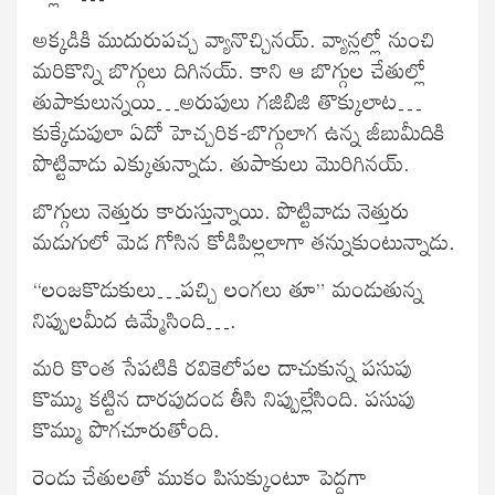
అక్కడికి ముదురుపచ్చ వ్యానొచ్చినయ్. వ్యాన్లల్లో నుంచి
మరికొన్ని బొగ్గులు దిగినయ్. కాని ఆ బొగ్గుల చేతుల్లో
తుపాకులున్నయి…అరుపులు గజిబిజి తొక్కులాట…
కుక్కేడుపులా ఏదో హెచ్చరిక-బొగ్గులాగ ఉన్న జీబుమీదికి
పొట్టివాడు ఎక్కుతున్నాడు. తుపాకులు మొరిగినయ్.
బొగ్గులు నెత్తురు కారుస్తున్నాయి. పొట్టివాడు నెత్తురు
మడుగులో మెడ గోసిన కోడిపిల్లలాగా తన్నుకుంటున్నాడు.
“లంజకొడుకులు…పచ్చి లంగలు తూ” మండుతున్న
నిప్పులమీద ఉమ్మేసింది….
మరి కొంత సేపటికి రవికెలోపల దాచుకున్న పసుపు
కొమ్ము కట్టిన దారపుదండ తీసి నిప్పుల్లేసింది. పసుపు
కొమ్ము పొగచూరుతోంది.
రెండు చేతులతో ముకం పిసుక్కుంటూ పెద్దగా