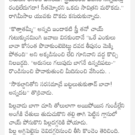
రంధిలేదుగదా! సీతమ్మోరని ఒకడు సావిత్రని మరొకడు.”
రాగిమీసాల యువకు డొకడు కసురుకున్నాడు.
“కొత్తాతమ్మీ” అన్నది ఇందాకటి స్త్రీ తనో చాయ్
గుటుక్కునమింగి జవాబు వినకుండానే “ఒరే ఎంకులు
బావా కోసంత పొవాకుంటెబెట్టు దవడ తీపునం మెక్కి
పోతంది” అని అక్కడినుంచి లేచి గూనివాని వద్ద కొచ్చి
నిలబడ్డది. “అరుసలు గలుపుడు బాగనే ఉన్నదిపటు-”
రొండినుంచి పొవాకుతుంచి మీదినుంచి వేసిండు. .
“సౌకల్దానితోని సరసమాడ్రే బట్టలుతుకుతావ్ బావా!
అన్నదట” తొర్రివాడు.
పిల్లవాడు బాగా చూసి తోలులాగా అయిపోయిన గుండీల్లేని
అంగీకి చేతులు తుడుచుకొని తల్లి తాగి పెట్టిన గ్లాసులో
చాయ్ పోసుకొని పిల్లదగ్గరికి పోయాడు.
పిల్ల అగ్గిపెట్టెను చెవిదగ్గరినుంచి తీసి కొంచెం తెరిచింది.