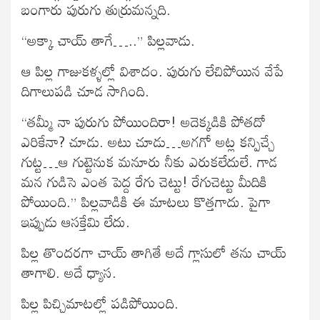
బంగారు పురుగు తుర్రుమన్నది.
“అక్కా చాయ్ తాగే…..” పిల్లవాడు.
ఆ పిల్ల గాజుకళ్ళల్లో విశాదం. పురుగు లేచిపోయిన వేపే
దిగాలుపడి చూడ సాగింది.
“తమ్మీ నా పురుగు పోయిందిరా! అదెక్కడికి పోతదో
ఎరికేనా? చూడు. అటు చూడు…అగగో అట్ల కన్పిచ్చే
గుట్ట…ఆ గుట్టెనుక మనూరు నీకు ఎరుకలేదులే. గాడ
మన గుడిసె ఎంత పెద్ద రేగు చెట్టు! రేగుచెట్టు మీదికి
పోయింది.” పిల్లవాడికి ఈ మాటలు కొత్తగాదు. పైగా
ఇప్పుడు ఆసక్తేమి లేదు.
పిల్ల తొందరగా చాయ్ తాగితే అదే గ్లాసులో తను చాయ్
తాగాలి. అదే ధ్యాస.
పిల్ల పిచ్చిమాటల్లో పడిపోయింది.