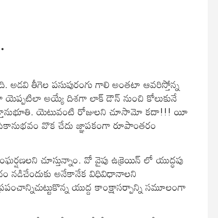
.
. అడవి తీగెల పసుపురంగు గాలి అంతటా ఆవరిస్తోన్న
యెప్పటిలా అయ్యే దిశగా లాక్ డౌన్ నుంచి కోలుకునే
క్తానుభూతి. యెటువంటి రోజులని చూసామో కదా!!! యీ
ికానుభవం వొక చేదు జ్ఞాపకంగా రూపాంతరం
ణలని చూస్తున్నాం. వో వైపు ఉక్రెయిన్ లో యుద్ధపు
ం నడిచేందుకు అనేకానేక విధివిధానాలని
పంచాన్నిచుట్టుకొన్న యుద్ద కాంక్షాసర్పాన్ని సమూలంగా