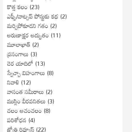
కొత్త కలం
(23)
ఎఫ్బీ/వాట్సప్ పోస్టుకు కథ
(2)
మర్చిపోకూడని గతం
(2)
అరుణాక్షర అద్భుతం
(11)
మూలాఖాత్
(2)
ప్రసంగాలు
(3)
చెర యాదిలో
(13)
స్వేచ్ఛా విహంగాలు
(8)
నివాళి
(12)
వాసంత సమీరాలు
(2)
ముస్లిం వీరవనితలు
(3)
చలం అచంచలం
(8)
ప‌రిశోధ‌న‌
(4)
జ్యోతి రివ్యూస్
(22)