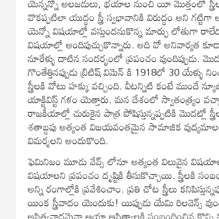
యెన్నన్నో అలజడులు, భయాల నుంచి యీ మొత్తంలో స్త్రీల 
వొకప్పటిలా యుద్ధం స్త్రీ స్వభావానికి విరుద్ధం అని గట్టి
యెన్నో విషయాల్లో వస్తుందనుకొన్న మార్పు లోతుగా రాలేదు.
విషయాల్లో అందిపుచ్చుకొన్నారు. అది వో అనివార్యత కూడా అన
నూరేళ్ళు దాటిన సందర్భంలో ప్రపంచం వుందిప్పుడు. మొదటి వ
గొంతేత్తినప్పుడు బ్రిటిష్ విమెన్ కి 1918లో 30 యేళ్ళు న
స్త్రీలకి వోటు హక్కు వచ్చింది. వీటన్నిటి కంటే ముందే న
యాక్టివిస్ట్ గళం యెత్తారు. మన దేశంలో స్వాతంత్ర్యం వచ
రాజకీయాల్లో చురుకైన పాత్ర పోషిస్తున్నప్పటికి మొదట్లో స్
శతాబ్దపు అత్యంత విజయవంతమైన సామాజిక వుద్యమాలలో స్
విమర్శలని అందుకొంది.
ఫెమినిజం మూడు వేవ్స్ లోనూ అత్యంత విలువైన విషయాలని 
విషయాలని ప్రపంచం దృష్టికి తీసుకొచ్చాయి. స్త్రీలకి స
అన్ని రంగాల్లోకి ప్రవేశించాం. ప్రతి చోట స్త్రీలు కనిపిస్తున్న
యింక స్త్రీవాదం యెందుకు! యిప్పుడు యేమి రిలవెన్స్ వు
అస్తిత్వవాదమైనా ఆయా ఆస్తిత్వాలకి సంబంధించిన కొన్ని నిర్ది