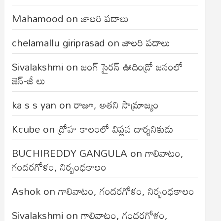
Mahamood
on
జాలరి పదాలు
chelamallu giriprasad
on
జాలరి పదాలు
Sivalakshmi
on
జంగ్‌ సైరన్‌ ఊదిండ్రో జనంలో
జెన్-జీ లు
ka s s yan
on
రాజూ, అతని సామ్రాజ్యం
Kcube
on
ద్రోహ కాలంలో విప్లవ దార్శనికుడు
BUCHIREDDY GANGULA
on
గాలివాటం,
గందరగోళం, నిర్బంధకాలం
Ashok
on
గాలివాటం, గందరగోళం, నిర్బంధకాలం
Sivalakshmi
on
గాలివాటం, గందరగోళం,