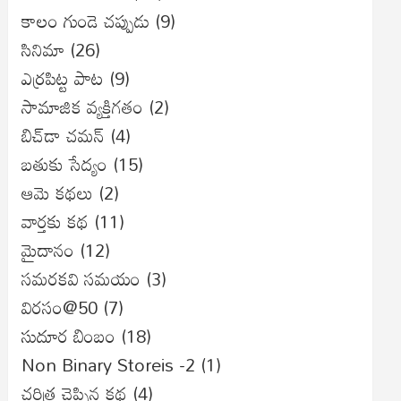
కాలం గుండె చప్పుడు
(9)
సినిమా
(26)
ఎర్రపిట్ట పాట
(9)
సామాజిక వ్యక్తిగతం
(2)
బిచ్‌డా చమన్
(4)
బతుకు సేద్యం
(15)
ఆమె కథలు
(2)
వార్తకు కథ
(11)
మైదానం
(12)
సమరకవి సమయం
(3)
విరసం@50
(7)
సుదూర బింబం
(18)
Non Binary Storeis -2
(1)
చరిత్ర చెప్పిన కథ
(4)