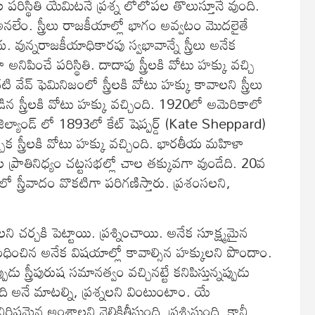
పరిస్థితి యేమిటనే ప్రశ్న లోలోపల తొలుస్తూనే వుంది.
గా అనలేం. స్త్రీలు రాజకీయాల్లో భాగం అవ్వటం మొదలైతే
 వున్నరాజకీయాధికారపు స్వభావాన్నే స్త్రీలు అనేక
ిపించే పరిస్థితి. దాదాపు స్త్రీలకి వోటు హక్కు వచ్చి
ేవ్ ఫెమినిజంలో స్త్రీలకి వోటు హక్కు కావాలని స్త్రీలు
ిండిన స్త్రీలకి వోటు హక్కు వచ్చింది. 1920లో అమెరికాలో
్యూజిల్యాండ్ లో 1893లో కేట్ షెప్పర్డ్ (Kate Sheppard)
్చాక స్త్రీలకి వోటు హక్కు వచ్చింది. భారతీయ మహిళా
త్రీల ప్రాతినిధ్యం చట్టసభల్లో చాల తక్కువగా వుండేది. 20వ
త్రీవాదం వొకటిగా పరిగణిస్తారు. ప్రశంసలని,
చర్చకి పెట్టాయి. ప్రశ్నించాయి. అనేక సూక్ష్మమైన
ంబంధించిన అనేక విషయాల్లో కావాల్సిన హక్కులని పొందాం.
ప్పుడు స్త్రీపురుష సమానత్వం వచ్చినట్టే కనిపిస్తున్నప్పుడు
ంది అనే మాటల్ని, ప్రశ్నలని వింటుంటాం. యే
ష్టమైన అంశాలని వెలికితీస్తుంది. ప్రశ్నిస్తుంది. కానీ