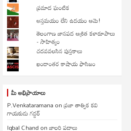
ప్రమాద ఘంటిక
అస్తమయం లేని ఉదయం ఆమె!
తెలంగాణ జానపద ఆశ్రిత కళారూపాలు
- సాహిత్యం
చదవవలసిన పుస్తకాలు
ఖండాంతర కాషాయ ఫాసిజం
మీ అభిప్రాయాలు
P.Venkataramana
on
ప్రజా తాత్విక కవి
గాయకుడు గద్దర్
Iqbal Chand
on
జాలరి పదాలు