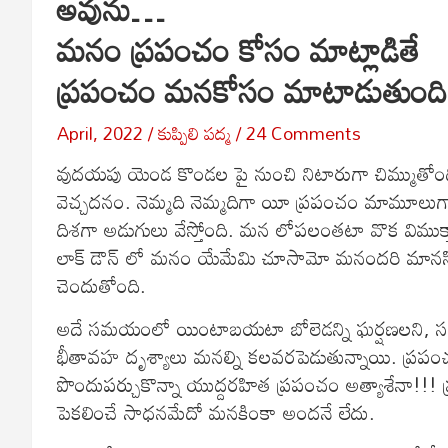
అవును…
మనం ప్రపంచం కోసం మాట్లాడితే
ప్రపంచం మనకోసం మాటాడుతుంది
April, 2022
కుప్పిలి పద్మ
24 Comments
వుదయపు యెండ కొండల పై నుంచి నిటారుగా చిమ్ముతోంది
వెచ్చదనం. నెమ్మది నెమ్మదిగా యీ ప్రపంచం మామూలుగా 
దిశగా అడుగులు వేస్తోంది. మన లోపలంతటా వొక విము
లాక్ డౌన్ లో మనం యేమేమి చూసామో మనందరి మానస
చెందుతోంది.
అదే సమయంలో యింటాబయటా బోలెడన్ని ఘర్షణలని, సంఘర్ష
భీతావహ దృశ్యాలు మనల్ని కలవరపెడుతున్నాయి. ప్రపంచ
పొందుపర్చుకొన్నా యుద్దరహిత ప్రపంచం అత్యాశేనా!!! ప్ర
పెకలించే సాధనమేదో మనకింకా అందనే లేదు.