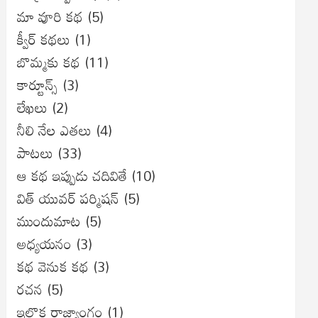
మా వూరి కథ
(5)
క్వీర్ కథలు
(1)
బొమ్మకు కథ
(11)
కార్టూన్స్
(3)
లేఖలు
(2)
నీలి నేల ఎతలు
(4)
పాటలు
(33)
ఆ కథ ఇప్పుడు చదివితే
(10)
విత్ యువర్ పర్మిషన్
(5)
ముందుమాట
(5)
అధ్యయనం
(3)
కథ వెనుక కథ
(3)
రచన
(5)
ఇల్లొక రాజ్యాంగం
(1)