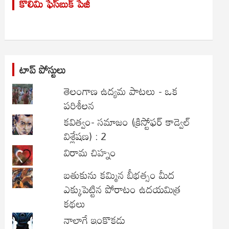
కొలిమి ఫేస్‌బుక్ పేజీ
c
h
టాప్ పోస్టులు
తెలంగాణ ఉద్యమ పాటలు - ఒక
పరిశీలన
కవిత్వం- సమాజం (క్రిస్టోఫర్ కాడ్వెల్
విశ్లేషణ) : 2
విరామ చిహ్నం
బతుకును కమ్మిన బీభత్సం మీద
ఎక్కుపెట్టిన పోరాటం ఉదయమిత్ర
కథలు
నాలాగే ఇంకొకడు