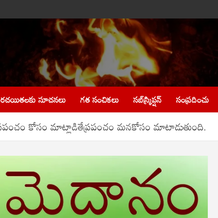
రచయితలకు సూచనలు
గత సంచికలు
సబ్‌స్క్రిప్షన్
సంప్రదించు
పంచం కోసం మాట్లాడితేప్రపంచం మనకోసం మాటాడుతుంది.