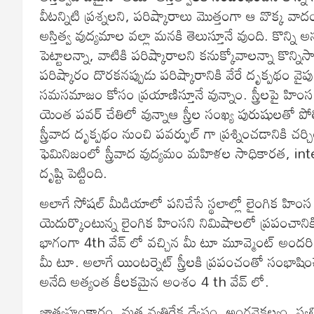
వీటన్నిటి ప్రశ్నలని, పరిష్కారాలు మొత్తంగా ఆ వొక్క వ
అస్తిత్వ వుద్యమాల వల్లా మనకి తెలుస్తూనే వుంది. కొన్ని అసమ
పెట్టాలన్నా, వాటికి పరిష్కారాలని కనుక్కోవాలన్నా కొన్నిసా
పరిష్కారం దొరకనప్పుడు పరిష్కారానికి వేరే దృక్పథం వ
సమసమాజం కోసం ప్రయాణిస్తూనే వున్నాం. స్త్రీలపై హింస 
యెంత పవర్ చేతిలో వున్నాఆ స్త్రీల సంఖ్య పురుషులతో పోల
స్త్రీవాద దృక్పథం నుంచి పవర్ఫుల్ గా ప్రశ్నించడానికి చ
ఫెమినిజంలో స్త్రీవాద వుద్యమం మహిళల సాధికారత, i
దృష్టి పెట్టింది.
అలాగే సోషల్ మీడియాలో పనిచేసే స్థలాల్లో లైంగిక హింస ని 
యెదుర్కొంటున్న లైంగిక హింసని నిమిషాలలో ప్రపంచానికి
భాగంగా 4th వేవ్ లో వచ్చిన మీ టూ మూవ్మెంట్ అందరి 
మీ టూ. అలాగే యింటర్నెట్ స్త్రీలకి ప్రపంచంతో సంభాషి
అనేది అత్యంత కీలకమైన అంశం 4 th వేవ్ లో.
జాత్యహంకారం, మత వ్యతిరేక ద్వేషం, అంగవైకల్యం, స్