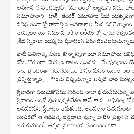
అవగాహన వుందిప్పుడు. సమాజంలో అట్టడుగు సమూహాలు, అల
సమూహాలాని, ట్రాన్స్ జెండర్ సమూహాల మీద యెక్కువగా 
వివిధ రంగాల్లో రావాల్సిన అవకాశాల మీద పనిచెయ్యటం, ల
చెయ్యటం యీ సమూహాలకి రాజకీయాల్లో చోటు కల్పించటం 
శ్రేణి స్వరాలు యిప్పుడు స్త్రీవాదంగ పరిగణించబడుతున్నాయ
వాటి ఫలితాల్ని మనం కొన్నాళ్ళుగా యీ సమూహాలు వివిధ రంగ
నోచుకోకుండా యెక్కువ కాలం వుండదు. యే వుద్యమం 
కావాల్సిందంతా సమసమాజం కోసం మనం యెంత నిజాయిత
ప్రశ్నిస్తున్నాం… గొంతు విప్పుతున్నాం అన్నది చాల ముఖ్య
స్త్రీవాదిగా పిలుచుకోవడం గురించి చాలా భయపడుతున్
స్త్రీవాదం అంటే పురుషవ్యతిరేకత కానే కాదు. ఆధిపత్య ధోర
అవసరమని స్త్రీవాదం చెపుతుంది. ఆధిపత్యం పురుషులలో మాత్
యెవరిలో ఆ ఆధిపత్య లక్షణాలు వున్నా వాటిని ప్రక్షాళన 
జరుగుతుందో, అక్కడ ప్రతిఘటన వుంటుంది కదా.