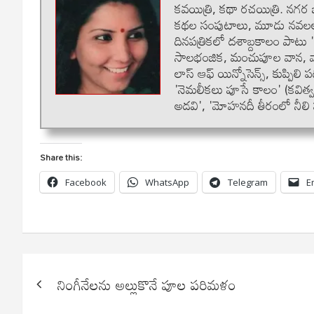
కవయిత్రి, కథా రచయిత్రి. నగర జీ
కథల సంపుటాలు, మూడు నవలలు, ప్
దినపత్రికలో దశాబ్దకాలం పాటు
సాలభంజిక, మంచుపూల వాన, వాన చె
లాస్ ఆఫ్ యిన్నోసెన్స్, కుప్పిల
'నెమలీకలు పూసే కాలం' (కవిత్వ
అడవి', 'మోహనదీ తీరంలో నీలి
Share this:
Facebook
WhatsApp
Telegram
E
Post
నింగీనేలను అల్లుకొనే పూల పరిమళం
navigation