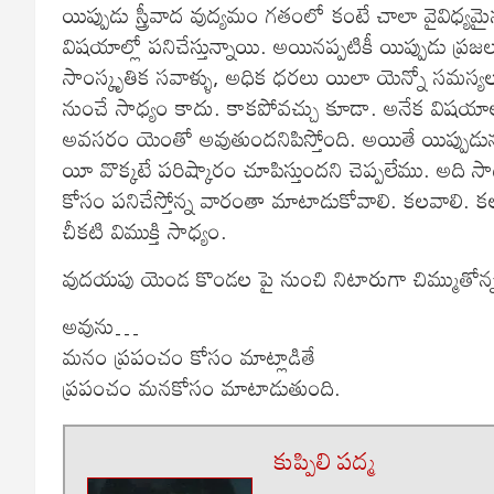
యిప్పుడు స్త్రీవాద వుద్యమం గతంలో కంటే చాలా వైవిధ్
విషయాల్లో పనిచేస్తున్నాయి. అయినప్పటికీ యిప్పుడు ప్
సాంస్కృతిక సవాళ్ళు, అధిక ధరలు యిలా యెన్నో సమస్యల
నుంచే సాధ్యం కాదు. కాకపోవచ్చు కూడా. అనేక విషయ
అవసరం యెంతో అవుతుందనిపిస్తోంది. అయితే యిప్పుడున్న 
యీ వొక్కటే పరిష్కారం చూపిస్తుందని చెప్పలేము. అది
కోసం పనిచేస్తోన్న వారంతా మాటాడుకోవాలి. కలవాలి. కలవా
చీకటి విముక్తి సాధ్యం.
వుదయపు యెండ కొండల పై నుంచి నిటారుగా చిమ్ముతో
అవును…
మనం ప్రపంచం కోసం మాట్లాడితే
ప్రపంచం మనకోసం మాటాడుతుంది.
కుప్పిలి పద్మ