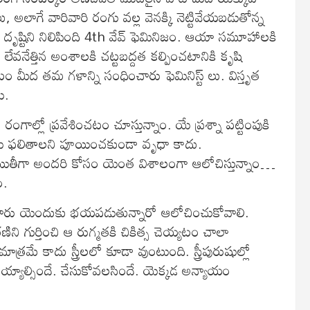
ాగే వారివారి రంగు వల్ల వెనక్కి నెట్టివేయబడుతోన్న
దృష్టిని నిలిపింది 4th వేవ్ ఫెమినిజం. ఆయా సమూహాలకి
ేవనేత్తిన అంశాలకి చట్టబద్దత కల్పించటానికి కృషి
మీద తమ గళాన్ని సంధించారు ఫెమినిస్ట్ లు. విస్తృత
ి.
ాల్లో ప్రవేశించటం చూస్తున్నాం. యే ప్రశ్నా పట్టింపుకి
యే ఫలితాలని పూయించకుండా వృధా కాదు.
ీగా అందరి కోసం యెంత విశాలంగా ఆలోచిస్తున్నాం…
ం.
న వారు యెందుకు భయపడుతున్నారో ఆలోచించుకోవాలి.
ణిని గుర్తించి ఆ రుగ్మతకి చికిత్స చెయ్యటం చాలా
రమే కాదు స్త్రీలలో కూడా వుంటుంది. స్త్రీపురుషుల్లో
చెయ్యాల్సిందే. చేసుకోవలసిందే. యెక్కడ అన్యాయం