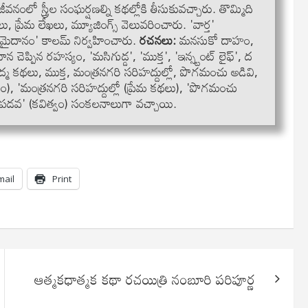
వనంలో స్త్రీల సంఘర్షణల్ని కథల్లోకి తీసుకువచ్చారు. తొమ్మిది
రేమ లేఖలు, మ్యూజింగ్స్ వెలువరించారు. 'వార్త'
 'మైదానం' కాలమ్ నిర్వహించారు.
రచనలు:
మనసుకో దాహం,
ప్పిన రహస్యం, 'మసిగుడ్డ', 'ముక్త', 'ఇన్స్టంట్ లైఫ్', ద
ి పద్మ కథలు, ముక్త, మంత్రనగరి సరిహద్దుల్లో, పొగమంచు అడివి,
ం), 'మంత్రనగరి సరిహద్దుల్లో (ప్రేమ కథలు), 'పొగమంచు
 పడవ' (కవిత్వం) సంకలనాలుగా వచ్చాయి.
mail
Print
ఆత్మకధాత్మక కథా రచయిత్రి నంబూరి పరిపూర్ణ