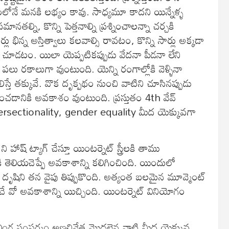
ాదంలోనే మనకి లభ్యం కావు. సాధ్యమూ కాదని యిన్నేళ్ళ
ానతల్ని, కొన్ని పెత్తనాల్ని ప్రశ్నించాలన్నా చర్చకి
ర్లు భిన్న అస్తిత్వాలు కలవాల్సి రావటం, కొన్ని సార్లు అక్కడా
ైపు చూడటం. యిలా యెప్పటికప్పుడు వేదనా పీడనా లేని
పలు రకాలుగా వుంటుంది. యెన్ని రంగాల్లోకి వెళ్ళినా
ిస్తే తక్కువే. వొక దృక్పథం నుంచి వాటిని చూసినప్పుడు
ర్చించడానికి అవకాశం వుంటుంది. ప్రస్తుతం 4th వేవ్
ntersectionality, gender equality మీద యెక్కువగా
హాష్ ట్యాగ్ చేస్తూ యింటర్నెట్ స్త్రీలకి తాము
 తెలియచెప్పే అవకాశాన్ని కలిగించింది. యిందులో
దృషిని తన వైపు తిప్పుకొంది. అత్యంత బలమైన మూవ్మెంట్
ంచే వో అవకాశాన్ని యిచ్చింది. యింటర్నెట్ వినియోగం
వలింగ సంపర్కం అణచివేత మొదలైన వాటి మీద యెక్కువ