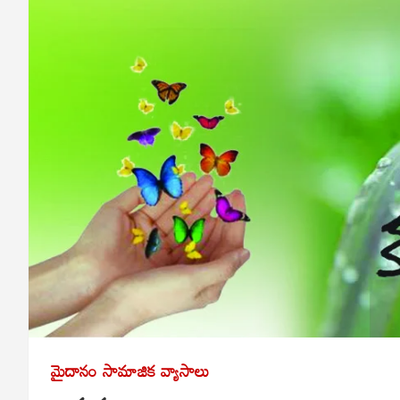
మైదానం
సామాజిక వ్యాసాలు