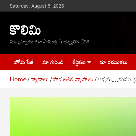
Skip
Saturday, August 8, 2026
to
content
కొలిమి
ప్రత్యామ్నాయ కళా సాహిత్య సాంస్కృతిక వేదిక
హోమ్ పేజీ
మా గురించి
శీర్షికలు
మా రచయితలు
Home
వ్యాసాలు
సామాజిక వ్యాసాలు
అవును…మనం ప్ర