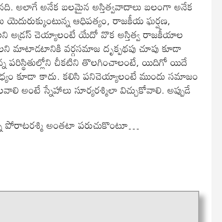
యమైనది. అలాగే అనేక బలమైన అస్తిత్వవాదాలు బలంగా అనేక
రజలు యెదురుక్కుంటున్న ఆధిపత్యం, రాజకీయ ఘర్షణ,
ని అడ్రస్ చెయ్యాలంటే యేదో వొక అస్తిత్వ రాజకీయాల
ాలని మాటాడటానికి వర్గసమాజ దృక్పథపు చూపు కూడా
పరిస్థితుల్లోని చీకటిని తొలగించాలంటే, యిదిగో యిదే
 సాధ్యం కూడా కాదు. కలిసి పనిచెయ్యాలంటే ముందు సమాజం
లి అంటే స్నేహాలు సూర్యరశ్మిలా విచ్చుకోవాలి. అప్పుడే
న్న పోరాటరశ్మి అంతటా పరుచుకొంటూ…