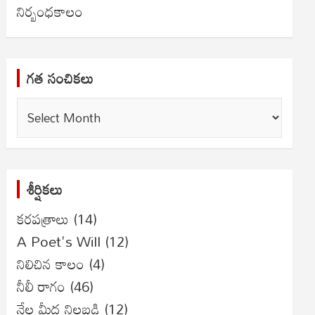
నిర్బంధకాలం
గత సంచికలు
గత
సంచికలు
శీర్షికలు
కరపత్రాలు
(14)
A Poet's Will
(12)
నిలిచిన కాలం
(4)
నీలీ రాగం
(46)
నేల మీద నిలబడి
(12)