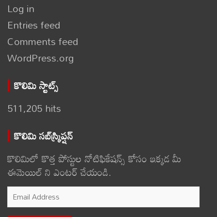
Log in
Entries feed
Comments feed
WordPress.org
కొలిమి స్టాట్స్
511,205 hits
కొలిమి సబ్‌స్క్రిప్షన్
కొలిమిలో కొత్త పోస్టుల నోటిఫికేషన్స్ కోసం ఇక్కడ మీ
ఈమెయిల్ ని ఎంటర్ చేయండి.
Email
Address