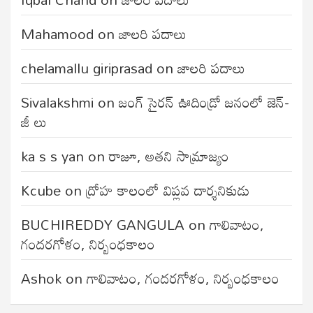
Mahamood
on
జాలరి పదాలు
chelamallu giriprasad
on
జాలరి పదాలు
Sivalakshmi
on
జంగ్‌ సైరన్‌ ఊదిండ్రో జనంలో జెన్-
జీ లు
ka s s yan
on
రాజూ, అతని సామ్రాజ్యం
Kcube
on
ద్రోహ కాలంలో విప్లవ దార్శనికుడు
BUCHIREDDY GANGULA
on
గాలివాటం,
గందరగోళం, నిర్బంధకాలం
Ashok
on
గాలివాటం, గందరగోళం, నిర్బంధకాలం