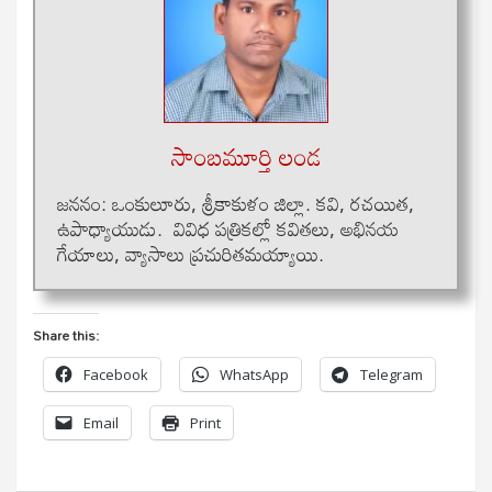
సాంబమూర్తి లండ
జననం: ఒంకులూరు, శ్రీకాకుళం జిల్లా. కవి, రచయిత,
ఉపాధ్యాయుడు. వివిధ పత్రికల్లో కవితలు, అభినయ
గేయాలు, వ్యాసాలు ప్రచురితమయ్యాయి.
Share this:
Facebook
WhatsApp
Telegram
Email
Print