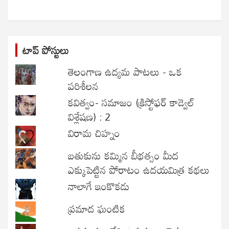
h
టాప్ పోస్టులు
తెలంగాణ ఉద్యమ పాటలు - ఒక
పరిశీలన
కవిత్వం- సమాజం (క్రిస్టోఫర్ కాడ్వెల్
విశ్లేషణ) : 2
విరామ చిహ్నం
బతుకును కమ్మిన బీభత్సం మీద
ఎక్కుపెట్టిన పోరాటం ఉదయమిత్ర కథలు
నాలాగే ఇంకొకడు
ప్రమాద ఘంటిక