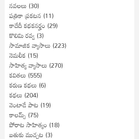
నవలలు
(30)
పత్రికా ప్రకటన
(11)
కాదేదీ కథకనర్హం
(29)
కొలిమి రవ్వ
(3)
సామాజిక వ్యాసాలు
(223)
నెమలీక
(15)
సాహిత్య వ్యాసాలు
(270)
కవితలు
(555)
కరుణ కథలు
(6)
కథలు
(204)
వెంటాడే పాట
(19)
కాలమ్స్
(75)
పోరాట సాహిత్యం
(18)
బతుకు ముచ్చట
(3)