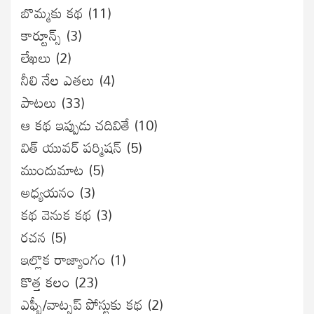
బొమ్మకు కథ
(11)
కార్టూన్స్
(3)
లేఖలు
(2)
నీలి నేల ఎతలు
(4)
పాటలు
(33)
ఆ కథ ఇప్పుడు చదివితే
(10)
విత్ యువర్ పర్మిషన్
(5)
ముందుమాట
(5)
అధ్యయనం
(3)
కథ వెనుక కథ
(3)
రచన
(5)
ఇల్లొక రాజ్యాంగం
(1)
కొత్త కలం
(23)
ఎఫ్బీ/వాట్సప్ పోస్టుకు కథ
(2)