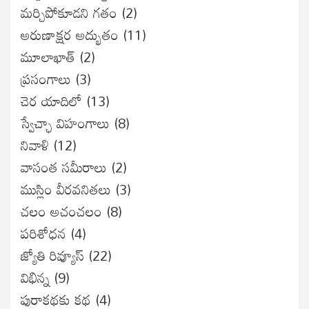
మర్చిపోకూడని గతం
(2)
అరుణాక్షర అద్భుతం
(11)
మూలాఖాత్
(2)
ప్రసంగాలు
(3)
చెర యాదిలో
(13)
స్వేచ్ఛా విహంగాలు
(8)
నివాళి
(12)
వాసంత సమీరాలు
(2)
ముస్లిం వీరవనితలు
(3)
చలం అచంచలం
(8)
ప‌రిశోధ‌న‌
(4)
జ్యోతి రివ్యూస్
(22)
విభిన్న
(9)
పురాకథకు కథ
(4)