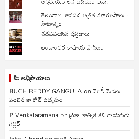
అస్తమయం లేని ఉదయం ఆమె!
తెలంగాణ జానపద ఆశ్రిత కళారూపాలు -
సాహిత్యం
చదవవలసిన పుస్తకాలు
ఖండాంతర కాషాయ ఫాసిజం
మీ అభిప్రాయాలు
BUCHIREDDY GANGULA
on
మోడీ మెడలు
వంచిన కాక్రోచ్ ఉద్యమం
P.Venkataramana
on
ప్రజా తాత్విక కవి గాయకుడు
గద్దర్
Iqbal Chand
on
జాలరి పదాలు