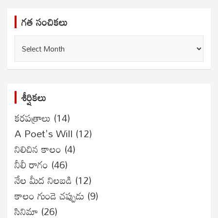
గత సంచికలు
గత
సంచికలు
శీర్షికలు
కరపత్రాలు
(14)
A Poet's Will
(12)
నిలిచిన కాలం
(4)
నీలీ రాగం
(46)
నేల మీద నిలబడి
(12)
కాలం గుండె చప్పుడు
(9)
సినిమా
(26)