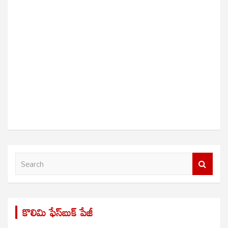
S
e
a
r
కొలిమి ఫేస్‌బుక్ పేజీ
c