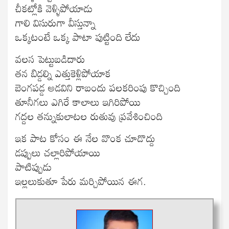
చీకట్లోకి వెళ్ళిపోయాడు
గాలి విసురుగా వీస్తున్నా
ఒక్కటంటే ఒక్క పాటా పుట్టింది లేదు
వలస పెట్టుబడిదారు
తన బిడ్డల్ని ఎత్తుకెళ్లిపోయాక
బెంగపడ్డ అడవిని రాబందు పలకరింపు కొచ్చింది
తూనీగలు ఎగిరే కాలాలు ఇగిరిపోయి
గద్దల తన్నుకులాటల రుతువు ప్రవేశించింది
ఇక పాట కోసం ఈ నేల వొంక చూడొద్దు
డప్పులు చల్లారిపోయాయి
పాటిప్పుడు
ఇల్లలుకుతూ పేరు మర్చిపోయిన ఈగ.