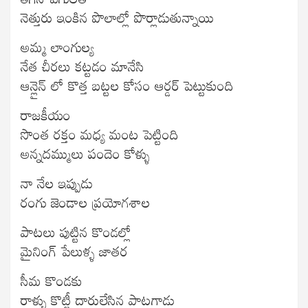
నెత్తురు ఇంకిన పొలాల్లో పొర్లాడుతున్నాయి
అమ్మ లాంగుల్య
నేత చీరలు కట్టడం మానేసి
ఆన్లైన్ లో కొత్త బట్టల కోసం ఆర్డర్ పెట్టుకుంది
రాజకీయం
సొంత రక్తం మధ్య మంట పెట్టింది
అన్నదమ్ములు పందెం కోళ్ళు
నా నేల ఇప్పుడు
రంగు జెండాల ప్రయోగశాల
పాటలు పుట్టిన కొండల్లో
మైనింగ్ పేలుళ్ళ జాతర
సీమ కొండకు
రాళ్ళు కొట్టీ దారులేసిన పాటగాడు