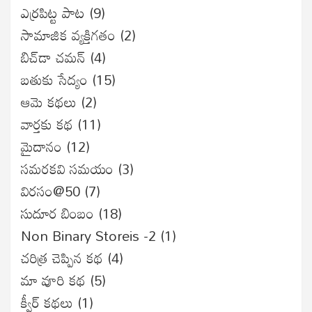
ఎర్రపిట్ట పాట
(9)
సామాజిక వ్యక్తిగతం
(2)
బిచ్‌డా చమన్
(4)
బతుకు సేద్యం
(15)
ఆమె కథలు
(2)
వార్తకు కథ
(11)
మైదానం
(12)
సమరకవి సమయం
(3)
విరసం@50
(7)
సుదూర బింబం
(18)
Non Binary Storeis -2
(1)
చరిత్ర చెప్పిన కథ
(4)
మా వూరి కథ
(5)
క్వీర్ కథలు
(1)