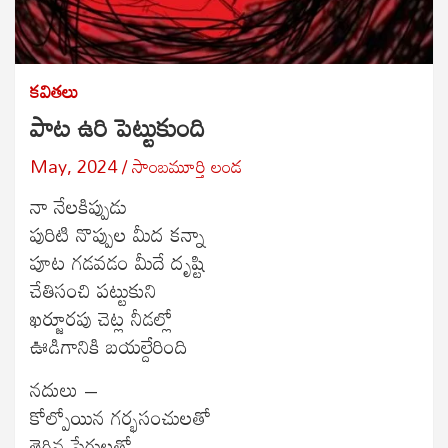
కవితలు
పాట ఉరి పెట్టుకుంది
May, 2024
సాంబమూర్తి లండ
నా నేలకిప్పుడు
పురిటి నొప్పుల మీద కన్నా
పూట గడవడం మీదే దృష్టి
చేతిసంచి పట్టుకుని
ఖర్జూరపు చెట్ల నీడల్లో
ఊడిగానికి బయల్దేరింది
నదులు –
కోల్పోయిన గర్భసంచులతో
తెగిన పేగులతో