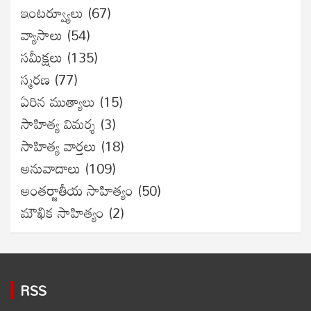
ఇంటర్వ్యూలు
(67)
వ్యాసాలు
(54)
సమీక్షలు
(135)
స్మరణ
(77)
ఏరిన ముత్యాలు
(15)
సాహిత్య విమర్శ
(3)
సాహిత్య వార్తలు
(18)
అనువాదాలు
(109)
అంతర్జాతీయ సాహిత్యం
(50)
మౌఖిక సాహిత్యం
(2)
RSS