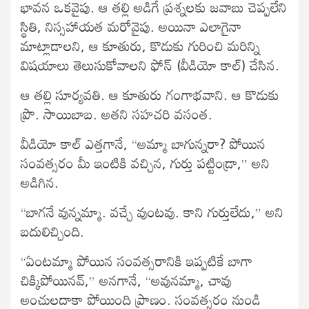
భావన ఒకవైపు. ఆ తల్లి అడిగే ప్రశ్నలకు జవాబు చెప్పలేని
స్థితి, నిస్సహాయత మరోవైపు. అయినా ఎలాగైనా
మాట్లాడాలని, ఆ కూతురు, కొడుకు గురించి మరిన్ని
విషయాలు తెలుసుకోవాలని ఫోన్ (వీడియో కాల్) చేసిన.
ఆ తల్లి సూర్యవతి. ఆ కూతురు గంగాభవాని. ఆ కొడుకు
ప్రొ. సాయిబాబ. అతని సహచరి వసంత.
వీడియో కాల్ ఎత్తగానే, “అమ్మా బాగున్నరా? పోయిన
సంవత్సరం మీ ఇంటికి వచ్చిన, గుర్తు పట్టిండ్రా,” అని
అడిగిన.
“బాగనే వున్నమ్మా. వచ్చే వుంటవు. కాని గుర్తులేదు,” అని
బదులిచ్చింది.
“ఏంటమ్మా పోయిన సంవత్సరానికి ఇప్పటికే బాగా
చిక్కిపోయినవ్,” అనగానే, “అవునమ్మా, చావు
అంచులదాకా పోయింది ప్రాణం. సంవత్సరం నుండి