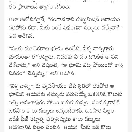
తన ప్రాణాలనే త్యాగం చేసింది.
అలా ఆలోచిస్తూనే, “గంగాభవాని కుట్టుమిషన్ ఆదాయం
సరిపోదు కదా, మీకు ఇంకే విధంగైనా డబ్బులు వచ్చేవా?”
అని అడిగిన.
“మాకు మూడెకరాల భూమి ఉండేది. వీళ్ళ నాన్నగారు
భూమంతా తగలెట్టాడు. చివరకు ఏ పని దొరికితే ఆ పని
చేశేవాడు,” అని చెప్తుంటె, “ఆ భూమి ఎట్ల పోయిందో కాస్త
వివరంగ చెప్పమ్మ,” అని అడిగిన.
“వీళ్ల నాన్నగారు వ్యవసాయం చేసే స్థితిలో లేకపోతె ఆ
భూమిని ఆయనకు తమ్ముడు వరుసయ్యే ఒకతనికి కౌలుకు
ఇచ్చి అమలాపురం పోయి బతుకుతున్నం. సంవత్సరానికి
ఒకసారి కౌలు డబ్బులు ఇస్తుండేవాడు. ఒకసారి పిల్లల
బడికి ఫీజ్ కట్టాల్సి వచ్చినప్పుడు కౌలు డబ్బులు
అడగడానికి పిల్లల పంపిన. ఆయన ‘మీకు ఇక కౌలు