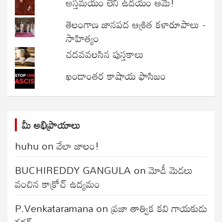
అస్తమయం లేని ఉదయం ఆమె!
తెలంగాణ జానపద ఆశ్రిత కళారూపాలు -
సాహిత్యం
చదవవలసిన పుస్తకాలు
ఖండాంతర కాషాయ ఫాసిజం
మీ అభిప్రాయాలు
huhu
on
వేలా జాలం!
BUCHIREDDY GANGULA
on
మోడీ మెడలు
వంచిన కాక్రోచ్ ఉద్యమం
P.Venkataramana
on
ప్రజా తాత్విక కవి గాయకుడు
గద్దర్