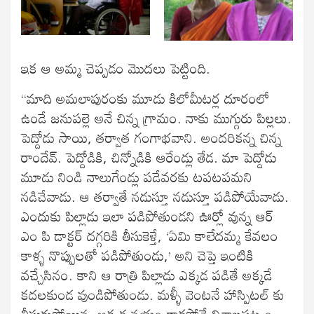
ఇక ఆ అమ్మ చెప్పడం మొదలు పెట్టింది.
“మాది అమలాపురంకు మూడు కిలోమీటర్ల దూరంలో
ఉండే జనుపల్లె అనే చిన్న గ్రామం. నాకు ముగ్గురు పిల్లలు.
పెద్దోడు సాయి, తర్వాత గంగాభవాని. అందరికన్న చిన్న
రాందేవ్. పెద్దోడికి, చిన్నోడికి ఆరేండ్లు తేడ. మా పెద్దోడు
మూడు నిండి నాలుగేండ్లు పడేవరకు టపటపమని
నడిచేవాడు. ఆ తర్వాతే నడుస్తూ నడుస్తూ పడిపోయేవాడు.
ఎందుకు పిల్లాడు ఇలా పడిపోతుండని ఊర్లో వున్న ఆర్
ఎం పి డాక్టర్ దగ్గరికి తీసుకెళ్తే, ‘ఏమి కాలేదమ్మ కేవలం
కాళ్ళ నొప్పులతో పడిపోతుండు,’ అని చెప్తె ఇంటికి
వచ్చేసినం. కాని ఆ రాత్రి పిల్లాడు ఎక్కడ పడితే అక్కడే
కదలకుండ వుండిపోతుండు. మళ్ళీ వెంటనే హాస్పిటల్ కు
తీసుకుపోయిన. అక్కడ నయం కాకపోతే విశాఖపట్నం,