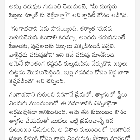
అమ్మ చదువుల గురుంచి చెబుతుంటె, “మీ ముగ్గురు
పిల్లలు స్కూల్ కు వెళ్లేవాళ్లా?” అని క్లారిటీ కోసం అడిగిన.
“గంగాభవాని ఏడు పాసయ్యింది. తర్వాత ‘మనకు
బతుకుదెరువు ఉండాలి కదమ్మా. అందరు చదువుకుంటే
ఫీజులకు, పుస్తకాలకు డబ్బులు ఎక్కడినుండి వస్తవి.
వాళ్లిద్దరు చదువుకోని’ అని తనే చదువు మానేసింది.
ఆమెనే సొంతంగ కష్టపడి కుట్టుమిషిను నేర్చుకొని బట్టలు
కుట్టడం మొదలుపెట్టింది. ఇల్లు గడవడం కోసం బిడ్డ బాగా
కష్టపడింది” అని చెప్పింది.
గంగాభవాని గురుంచి వినగానే ప్రేమలో, త్యాగంలో స్త్రీలు
ఎందుకు ముందుంటరో ఈ సమాజానికి ఎప్పటికైనా
అర్థమవుతదా అనిపించింది. ఆమె తన కుటుంబం కోసం
త్యాగం చేయడంతో మొదలు పెట్టి ప్రపంచాన్నే తన
కుటుంబం చేసుకుంది. ఆ విశాల కుటుంబంలో అణగారిన
ప్రజల విముక్తి కోసం తాను ఎంచుకున్న పోరాట మార్గంలో