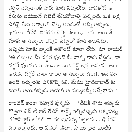
వెర్షన్ చెప్పడానికి నోరు కూడ విప్పలేదు. దానితోటి ఆ
కేసును బయటనే సెటిల్ చేసుకోవాల్సి వచ్చింది. ఒక లక్ష
ఎనభై వేలు ఇవ్వాలని చెప్పి అందులో అన్ని అప్పులు,
ఖర్చులు తీసేసి చివరకు డెబ్భై వేలు ఇచ్చారు. అయితే
మాకు ఆ డబ్బులు ఎక్కడ పెట్టాలో కూడ తెలువదు.
అప్పుడు మాకు బ్యాంక్ అకౌంట్ కూడా లేదు. మా లాయర్
‘ఈ డబ్బులు మీ దగ్గర వుంటె మీ నాన్న పాడు చేస్తడు, నా
దగ్గరే వుంచుకొని నెలనెలా ఇంటరెస్ట్ ఇస్త’ అన్నడు. అలా
ఆయన దగ్గరే చాలా కాలం ఆ డబ్బులు ఉండె. అవే మా
ఇంటి ఖర్చులకు పనికొచ్చినవి. మేము హైదరాబాద్ కు
మూవ్ అయినప్పుడు ఆయన ఆ డబ్బులన్నీ ఇచ్చేశాడు.”
రాందేవ్ ఇంకా చెప్తూనే వున్నడు… “దీనికి తోడు అప్పుడు
కొత్తగా ఎన్.టీ.ఆర్ రేషన్ కార్డ్స్ ఇచ్చినప్పుడు అక్కడున్న
తహిసిల్దార్ లోకల్ గా చదువుకున్న పిల్లలకు వెరిఫికేషన్
పని ఇచ్చిండు. ఆ పనిలో నేనూ, సాయి ప్రతి ఇంటికి