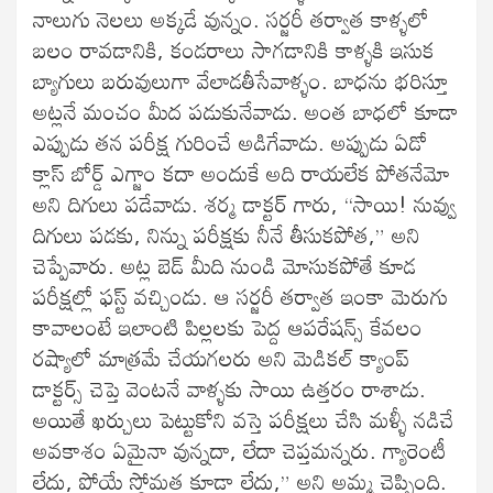
నాలుగు నెలలు అక్కడే వున్నం. సర్జరీ తర్వాత కాళ్ళలో
బలం రావడానికి, కండరాలు సాగడానికి కాళ్ళకి ఇసుక
బ్యాగులు బరువులుగా వేలాడతీసేవాళ్ళం. బాధను భరిస్తూ
అట్లనే మంచం మీద పడుకునేవాడు. అంత బాధలో కూడా
ఎప్పుడు తన పరీక్ష గురించే అడిగేవాడు. అప్పుడు ఏడో
క్లాస్ బోర్డ్ ఎగ్జాం కదా అందుకే అది రాయలేక పోతనేమో
అని దిగులు పడేవాడు. శర్మ డాక్టర్ గారు, “సాయి! నువ్వు
దిగులు పడకు, నిన్ను పరీక్షకు నీనే తీసుకపోత,” అని
చెప్పేవారు. అట్ల బెడ్ మీది నుండి మోసుకపోతే కూడ
పరీక్షల్లో ఫస్ట్ వచ్చిండు. ఆ సర్జరీ తర్వాత ఇంకా మెరుగు
కావాలంటే ఇలాంటి పిల్లలకు పెద్ద ఆపరేషన్స్ కేవలం
రష్యాలో మాత్రమే చేయగలరు అని మెడికల్ క్యాంప్
డాక్టర్స్ చెప్తె వెంటనే వాళ్ళకు సాయి ఉత్తరం రాశాడు.
అయితే ఖర్చులు పెట్టుకోని వస్తె పరీక్షలు చేసి మళ్ళీ నడిచే
అవకాశం ఏమైనా వున్నదా, లేదా చెప్తమన్నరు. గ్యారెంటీ
లేదు, పోయే స్థోమత కూడా లేదు,” అని అమ్మ చెప్పింది.