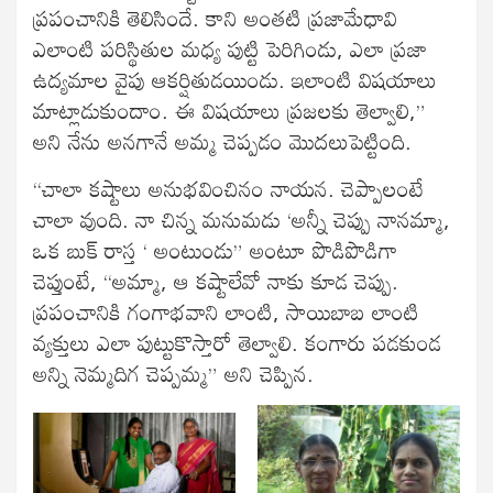
ప్రపంచానికి తెలిసిందే. కాని అంతటి ప్రజామేధావి
ఎలాంటి పరిస్థితుల మధ్య పుట్టి పెరిగిండు, ఎలా ప్రజా
ఉద్యమాల వైపు ఆకర్షితుడయిండు. ఇలాంటి విషయాలు
మాట్లాడుకుందాం. ఈ విషయాలు ప్రజలకు తెల్వాలి,”
అని నేను అనగానే అమ్మ చెప్పడం మొదలుపెట్టింది.
“చాలా కష్టాలు అనుభవించినం నాయన. చెప్పాలంటే
చాలా వుంది. నా చిన్న మనుమడు ‘అన్నీ చెప్పు నానమ్మా,
ఒక బుక్ రాస్త ‘ అంటుండు” అంటూ పొడిపొడిగా
చెప్తుంటే, “అమ్మా, ఆ కష్టాలేవో నాకు కూడ చెప్పు.
ప్రపంచానికి గంగాభవాని లాంటి, సాయిబాబ లాంటి
వ్యక్తులు ఎలా పుట్టుకొస్తారో తెల్వాలి. కంగారు పడకుండ
అన్ని నెమ్మదిగ చెప్పమ్మ” అని చెప్పిన.