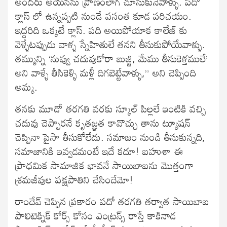
అందరు అయనను ప్రాణంలాగ చూసుకునేవాళ్ళు. పదో
క్లాస్ లో ఉన్నప్పటి నుండే వసంత కూడ పరిచయం.
ఇద్దరిది ఒక్కటే క్లాస్. పది అయిపోయాక కాలేజ్ కు
వెళ్ళేటప్పుడు వాళ్ళ స్నేహితులే తనని తీసుకుపోయేవాళ్ళు.
తమ్మున్ని ‘నువ్వు చదువుకోరా బుజ్జి, మేము తీసుకెళ్తములే’
అని వాళ్ళే తీసికెళ్ళి మళ్లీ దిగబెట్టేవాళ్ళు,” అని చెప్పింది
అమ్మ.
తనకు మూడో తరగతి వరకు స్కూల్ పిల్లలే ఇంటికి వచ్చి
చదువు చెప్పారనే కృతజ్ఞత కావొచ్చు తాను ట్యూషన్
చెప్పినా పైసా తీసుకోలేదు. సమాజం నుండి తీసుకున్నది,
సమాజానికి ఇవ్వడమంటే ఇదే కదూ! బహుశా ఈ
ప్రాధమిక సామాజిక భావనే సాయిబాబను మొత్తంగా
శ్రమజీవుల పక్షపాతిని చేసిందేమో!
రాందేవ్ చెప్పిన ప్రకారం పదో తరగతి తర్వాత సాయిబాబ
పాలిటెక్నిక్ కోర్స్ కోసం ఎంట్రన్స్ రాస్తే కాకినాడ