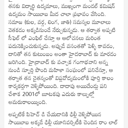
తనకు విద్యార్థి ఉద్యమాలు, ముఖ్యంగా మండల్ కమిషన్
ఉద్యమం సాయిబాబ మీద చాలా ప్రభావం వేసింది.
సమాజ (కుల, వర్గ, లింగ, జాతి) సమస్యల మూలాలు
వెతకడం అక్కడినుండే నేర్చుకున్నడు. ఆ తర్వాత అప్పటి
సీఫెల్ లో ఎంఫిల్ చేస్తూ ఆ ఆలోచనలు మరింత
పదునెక్కించుకున్నడు. అప్పుడే వసంతతో పెళ్ళి కావడం,
దానితో తన కుటుంబం అంతా హైదరాబాద్ కు మారడం
జరిగింది. హైద్రాబాద్ కు వచ్చాక గంగాభవాని అన్న
నుండి స్ఫూర్తి పొంది మహిళా సంఘంలో పనిచేస్తూ, ఆ
తర్వాత తన చైతన్యంతో విప్లవోద్యమంలోకి పూర్తి కాలం
కార్యకర్తగా వెళ్ళిపోయింది. దాదాపు అయిదేండ్లు పని
చేశాక 2001లో బూటకపు ఎదురు కాల్పుల్లో
అమరురాలయ్యింది.
అప్పటికే పిహెచ్ డి చేయడానికి ఢిల్లీ వెళ్ళిపోయిన
సాయిబాబ అక్కడే ఢిల్లీ యూనివర్సిటీకి చెందిన రాం లాల్