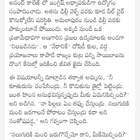
అనంద్ కాలేజ్ లో ఇంగ్లిష్ అధ్యాపకుడిగా ఉద్యోగం
సంపాదించాడు. అతను ఢిల్లీ వెళ్ళే వరకు కూడ వీల్ చైర్
కొనుక్కోలేని పరిస్థితి. అమలాపురం నుండి ఢిల్లీ వరకు
పాక్కుంటూనే పోయిండు. అక్కడి నుండే ఒక
ప్రజామేధావిగా అణగారిన ప్రజల ఉద్యమాలకు అండగా
“నిలబడినడు”. ఆ “నేరానికే” దోపిడీ కుల, వర్గ
ప్రయోజనాలు కాపాడే రాజ్యం కుట్ర పన్ని సాయిబాబను
దొంగ కేసుల్లో ఇరికించి జీవిత ఖైదు చేసింది.
ఈ విషయాలన్నీ మాట్లాడిన తర్వాత అమ్మను, “నీ
కూతురును చంపేసిండ్రు. నీ కొడుకును జైల్లో పెట్టిండ్రు.
ఇంత హింస అనుభవిస్తున్నప్పుడు మీకు ఏమనిపిచ్చింది?”
అని అడిగిన. “నా పిల్లలు ఏం తప్పు చేస్తుండ్రు. నలుగురికి
మంచి జరగాలనే పోరాటం చేస్తుండ్రు కదా అని
సంతోషపడ్డ,” అని గర్వంగా చెప్పింది.
“నలుగురికి మంచి జరుగొచ్చేమో కాని, మీకేమొచ్చింది?”