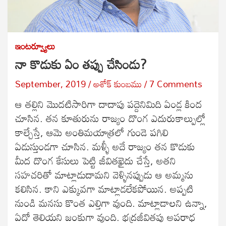
ఇంటర్వ్యూలు
నా కొడుకు ఏం తప్పు చేసిండు?
September, 2019
అశోక్ కుంబము
7 Comments
ఆ తల్లిని మొదటిసారిగా దాదాపు పద్దెనిమిది ఏండ్ల కింద
చూసిన. తన కూతురును రాజ్యం దొంగ ఎదురుకాల్పుల్లో
కాల్చేస్తే, ఆమె అంతిమయాత్రలో గుండె పగిలి
ఏడుస్తుండగా చూసిన. మళ్ళీ అదే రాజ్యం తన కొడుకు
మీద దొంగ కేసులు పెట్టి జీవితఖైదు చేస్తే, అతని
సహచరితో మాట్లాడుదామని వెళ్ళినప్పుడు ఆ అమ్మను
కలిసిన. కాని ఎక్కువగా మాట్లాడలేకపోయిన. అప్పటి
నుండి మనసు కొంత ఎల్తిగా వుంది. మాట్లాడాలని ఉన్నా,
ఏదో తెలియని జంకుగా వుంది. భద్రజీవితపు అపరాధ