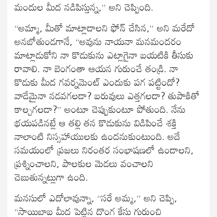
మందుల మీద నడిపిస్తున్న,” అని చెప్పింది.
“అమ్మా, మీతో మాట్లాడాలని ఫోన్ చేసిన,” అని మరేదో
అనబోతుండగానే, “అవును నాయనా మనమందరం
మాట్లాడుకోని నా కొడుకును ఎట్లాగైనా బయటికి తీసుకు
రావాలి. నా బెంగంతా ఆయన గురుంచే తండ్రి. నా
కొడుకు మీద గవర్నమెంట్ ఎందుకు పగ పట్టిందో?
వాడేమైనా నడవగలడా? బరువులు ఎత్తగలడా? తుపాకితో
కాల్చగలడా?” అంటూ చెప్పుకుంటూ పోతుంది. నేను
భయపడినట్లే ఆ తల్లి తన కొడుకును విడిపించే శక్తి
నాలాంటి నిస్సహాయులకు ఉందనుకుంటుంది. అదే
సమయంలో ప్రజలు నిరంతర సంభాషణలో ఉండాలని,
ప్రశ్నించాలని, పాలకుల మెడలు వంచాలని
చెబుతున్నట్లుగా ఉంది.
మనసులో ఎదోలావున్నా, “సరే అమ్మ,” అని చెప్పి,
“సాయిబాబ మీద పెట్టిన దొంగ కేసు గురుంచి