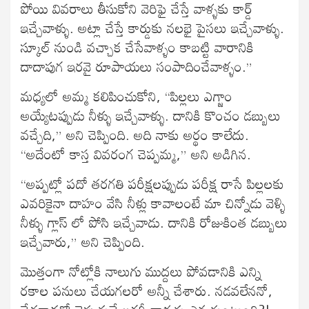
పోయి వివరాలు తీసుకోని వెరిఫై చేస్తే వాళ్ళకు కార్డ్
ఇచ్చేవాళ్ళు. అట్లా చేస్తే కార్డుకు నలభై పైసలు ఇచ్చేవాళ్ళు.
స్కూల్ నుండి వచ్చాక చేసేవాళ్ళం కాబట్టి వారానికి
దాదాపుగ ఇరవై రూపాయలు సంపాదించేవాళ్ళం.”
మధ్యలో అమ్మ కలిపించుకోని, “పిల్లలు ఎగ్జాం
అయ్యేటప్పుడు నీళ్ళు ఇచ్చేవాళ్ళు. దానికి కొంచం డబ్బులు
వచ్చేది,” అని చెప్పింది. అది నాకు అర్థం కాలేదు.
“అదేంటో కాస్త వివరంగ చెప్పమ్మ,” అని అడిగిన.
“అప్పట్లో పదో తరగతి పరీక్షలప్పుడు పరీక్ష రాసే పిల్లలకు
ఎవరికైనా దాహం వేసి నీళ్లు కావాలంటే మా చిన్నోడు వెళ్ళి
నీళ్ళు గ్లాస్ లో పోసి ఇచ్చేవాడు. దానికి రోజుకింత డబ్బులు
ఇచ్చేవారు,” అని చెప్పింది.
మొత్తంగా నోట్లోకి నాలుగు ముద్దలు పోవడానికి ఎన్ని
రకాల పనులు చేయగలరో అన్నీ చేశారు. నడవలేననో,