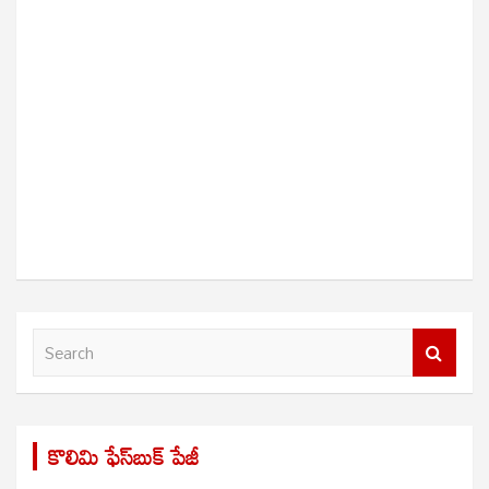
S
e
a
r
కొలిమి ఫేస్‌బుక్ పేజీ
c