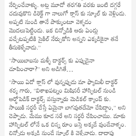
నేర్పించేవాళ్ళు. అట్ల మూడో తరగతి వరకు ఇంటి దగ్గరే
చదువుకొని డిరెక్ట్ గా నాలుగో క్లాస్ కు స్కూల్ కు వెళ్లిండు.
అప్పటి నుండి తానే పాక్కుంటూ వెళ్ళడం
మొదలుపెట్టిండు. ఇక చిన్నోడికి ఆరు ఏండ్లు
వచ్చేటప్పటికి సైకిల్ నేర్చుకోని అన్నని ఎక్కడికైనా తనే
తీసుకెళ్ళేవాడు.”
“సాయిబాబను మళ్ళీ డాక్టర్స్ కు ఎప్పుడైనా
చూపించారా?” అని అడిగితే…
“సాయి ఏడో క్లాస్ లో వున్నప్పుడు మా ఫ్యామిలీ డాక్టర్
శర్మ గారు, “విశాఖపట్నం మిషినరీ హాస్పిటల్ నుండి
ఆర్థోపెడిక్ డాక్టర్స్ వస్తున్నారు మెడికల్ క్యాంప్ కు.
సాయికి సర్జరీ చేస్తే ఏమైనా బాగవుతదేమో చేపిద్దాం,” అని
చెప్పాడు. మేము కూడ సరే అని సర్జరీ చేపించాము. మాకు
హాస్పిటల్ లోనే ఒక చిన్న రూం ఇస్తె అక్కడే వుండేవాళ్ళం.
చిన్నోడు అక్కడి నుండే స్కూల్ కి వెళ్ళేవాడు. దాదాపు