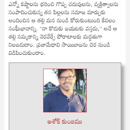
ఎన్నో కష్టాలను భరించి గొప్ప చదువులను, వ్యక్తిత్వాలను
సంపాదించుకున్న తన పిల్లలను సమాజ మార్పుకు
అందించిన ఆ తల్లి మన నుండి కోరుకుంటుంది కేవలం
సంఘీభావాన్ని. “నా కొడుకు బయటకు వస్తడు,” అనే ఆ
తల్లి నమ్మకాన్ని నెరవేర్చే పోరాటాలకు మద్దతుగా
నిలబడుదాం. ప్రజామేధావి సాయిబాబను చెర నుండి
విడిపించుకుందాం.
అశోక్ కుంబము