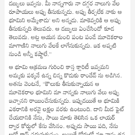
డబ్బులు ఇవ్వను. మీ నాన్నగారు నా దగ్గర నాలుగు వేల
రూపాయలు అప్పు తీసుకున్నడు. అప్పు తీర్చలేక నాకు ఆ
భూమిని అమ్మేశాడు’ అని అన్నడు. మాకెవ్వరికి ఆ అప్పు
తీసుకున్నది తెలువదు. ఆ డబ్బులు ఏంచేసిండో కూడ
తెలువదు. అట్ల ఆయన మంచి పంట పండే మూడెకరాల
మాగాణిని నాలుగు వేలకే లాగేసుకున్నడు. ఇక అప్పటి
నుండి అన్నీ కష్టాలే.”
ఆ భూమి ఆక్రమణ గురించి కాస్త క్లారిటీ ఇవ్వమని
అమ్మకు పక్కనే ఉన్న చిన్న కొడుకు రాందేవ్ ను అడిగిన.
అతను వెంటనే, “కౌలుకు తీసుకున్నాయన ఆ
మూడెకరాల భూమిని మా నాన్నకు నాలుగు వేలు అప్పు
ఇచ్చానని రాయించేసుకున్నడు. ఇప్పుడయితే ఆ భూమికి
ఎకరానికి అరవై లక్షల వరకు ఉంటుంది. దాని మీద ఫైట్
చేయడానికి నేను, సాయి మాకు తెలిసిన ఒక లాయర్
ద్వార కోర్టులో కేసు వేసినం. అప్పుడు సాయి పది, నేను
ఆరో క్లాస్ చదువుతున్నం. అయితే కోర్టులో మా నాన్న తన