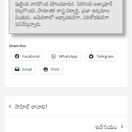
పుట్టింది చారకొండ (పాలమూరు). పెరిగింది అజ్మాపూర్
(నల్లగొండ). సామాజిక శాస్త్ర విద్యార్థి, ప్రజా ఉద్యమాల
మిత్రుడు. అమెరికాలో అధ్యాపకుడిగా, పరిశోధకుడిగా
పనిచేస్తున్నాడు.
Share this:
Facebook
WhatsApp
Telegram
Email
Print
Post
సాహిల్ రావాలి!
navigation
‘ఉరే’నియం