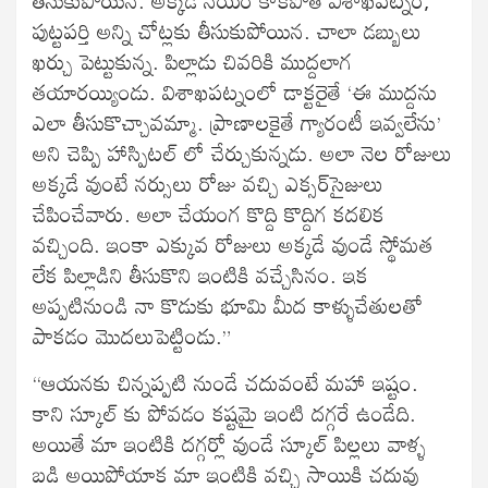
పుట్టపర్తి అన్ని చోట్లకు తీసుకుపోయిన. చాలా డబ్బులు
ఖర్చు పెట్టుకున్న. పిల్లాడు చివరికి ముద్దలాగ
తయారయ్యిండు. విశాఖపట్నంలో డాక్టరైతే ‘ఈ ముద్దను
ఎలా తీసుకొచ్చావమ్మా. ప్రాణాలకైతే గ్యారంటీ ఇవ్వలేను’
అని చెప్పి హాస్పిటల్ లో చేర్చుకున్నడు. అలా నెల రోజులు
అక్కడే వుంటే నర్సులు రోజు వచ్చి ఎక్సర్‌సైజులు
చేపించేవారు. అలా చేయంగ కొద్ది కొద్దిగ కదలిక
వచ్చింది. ఇంకా ఎక్కువ రోజులు అక్కడే వుండే స్థోమత
లేక పిల్లాడిని తీసుకొని ఇంటికి వచ్చేసినం. ఇక
అప్పటినుండి నా కొడుకు భూమి మీద కాళ్ళుచేతులతో
పాకడం మొదలుపెట్టిండు.”
“ఆయనకు చిన్నప్పటి నుండే చదువంటే మహా ఇష్టం.
కాని స్కూల్ కు పోవడం కష్టమై ఇంటి దగ్గరే ఉండేది.
అయితే మా ఇంటికి దగ్గర్లో వుండే స్కూల్ పిల్లలు వాళ్ళ
బడి అయిపోయాక మా ఇంటికి వచ్చి సాయికి చదువు