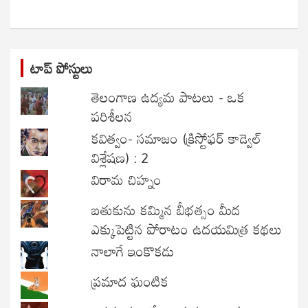
h
టాప్ పోస్టులు
తెలంగాణ ఉద్యమ పాటలు - ఒక
పరిశీలన
కవిత్వం- సమాజం (క్రిస్టోఫర్ కాడ్వెల్
విశ్లేషణ) : 2
విరామ చిహ్నం
బతుకును కమ్మిన బీభత్సం మీద
ఎక్కుపెట్టిన పోరాటం ఉదయమిత్ర కథలు
నాలాగే ఇంకొకడు
ప్రమాద ఘంటిక