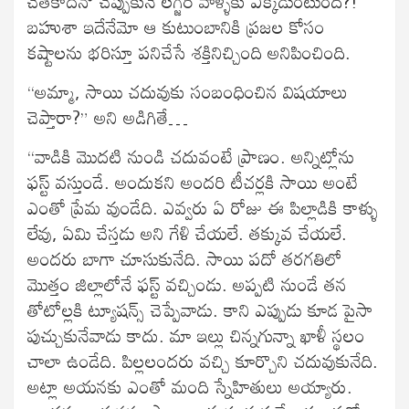
చేతకాదనో చెప్పుకునే లగ్జరీ వాళ్ళకు ఎక్కడుంటుంది?!
బహుశా ఇదేనేమో ఆ కుటుంబానికి ప్రజల కోసం
కష్టాలను భరిస్తూ పనిచేసే శక్తినిచ్చింది అనిపించింది.
“అమ్మా, సాయి చదువుకు సంబంధించిన విషయాలు
చెప్తారా?” అని అడిగితే…
“వాడికి మొదటి నుండి చదువంటే ప్రాణం. అన్నిట్లోను
ఫస్ట్ వస్తుండే. అందుకని అందరి టీచర్లకి సాయి అంటే
ఎంతో ప్రేమ వుండేది. ఎవ్వరు ఏ రోజు ఈ పిల్లాడికి కాళ్ళు
లేవు, ఏమి చేస్తడు అని గేళి చేయలే. తక్కువ చేయలే.
అందరు బాగా చూసుకునేది. సాయి పదో తరగతిలో
మొత్తం జిల్లాలోనే ఫస్ట్ వచ్చిండు. అప్పటి నుండే తన
తోటోల్లకి ట్యూషన్స్ చెప్పేవాడు. కాని ఎప్పుడు కూడ పైసా
పుచ్చుకునేవాడు కాదు. మా ఇల్లు చిన్నగున్నా ఖాళీ స్థలం
చాలా ఉండేది. పిల్లలందరు వచ్చి కూర్చొని చదువుకునేది.
అట్లా అయనకు ఎంతో మంది స్నేహితులు అయ్యారు.