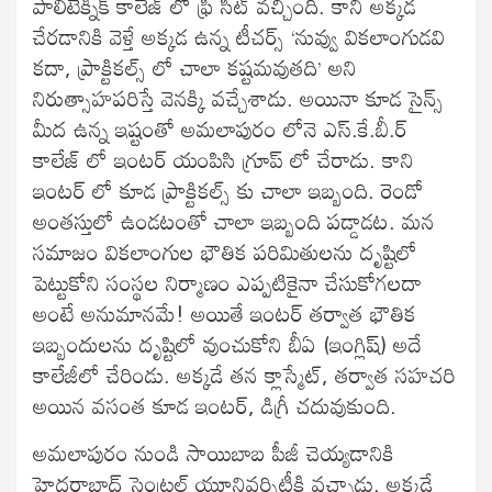
పాలిటెక్నిక్ కాలేజ్ లో ఫ్రీ సీట్ వచ్చింది. కాని అక్కడ
చేరడానికి వెళ్తే అక్కడ ఉన్న టీచర్స్ ‘నువ్వు వికలాంగుడవి
కదా, ప్రాక్టికల్స్ లో చాలా కష్టమవుతది’ అని
నిరుత్సాహపరిస్తే వెనక్కి వచ్చేశాడు. అయినా కూడ సైన్స్
మీద ఉన్న ఇష్టంతో అమలాపురం లోనె ఎస్.కే.బీ.ర్
కాలేజ్ లో ఇంటర్ యంపిసి గ్రూప్ లో చేరాడు. కాని
ఇంటర్ లో కూడ ప్రాక్టికల్స్ కు చాలా ఇబ్బంది. రెండో
అంతస్తులో ఉండటంతో చాలా ఇబ్బంది పడ్డాడట. మన
సమాజం వికలాంగుల భౌతిక పరిమితులను దృష్టిలో
పెట్టుకోని సంస్థల నిర్మాణం ఎప్పటికైనా చేసుకోగలదా
అంటే అనుమానమే! అయితే ఇంటర్ తర్వాత భౌతిక
ఇబ్బందులను దృష్టిలో వుంచుకోని బీఏ (ఇంగ్లిష్) అదే
కాలేజీలో చేరిండు. అక్కడే తన క్లాస్మేట్, తర్వాత సహచరి
అయిన వసంత కూడ ఇంటర్, డిగ్రీ చదువుకుంది.
అమలాపురం నుండి సాయిబాబ పీజీ చెయ్యడానికి
హైదరాబాద్ సెంట్రల్ యూనివర్సిటీకి వచ్చాడు. అక్కడే