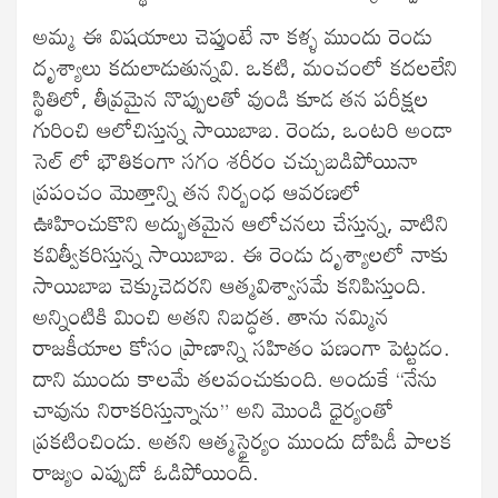
అమ్మ ఈ విషయాలు చెప్తుంటే నా కళ్ళ ముందు రెండు
దృశ్యాలు కదులాడుతున్నవి. ఒకటి, మంచంలో కదలలేని
స్థితిలో, తీవ్రమైన నొప్పులతో వుండి కూడ తన పరీక్షల
గురించి ఆలోచిస్తున్న సాయిబాబ. రెండు, ఒంటరి అండా
సెల్ లో భౌతికంగా సగం శరీరం చచ్చుబడిపోయినా
ప్రపంచం మొత్తాన్ని తన నిర్బంధ ఆవరణలో
ఊహించుకొని అద్భుతమైన ఆలోచనలు చేస్తున్న, వాటిని
కవిత్వీకరిస్తున్న సాయిబాబ. ఈ రెండు దృశ్యాలలో నాకు
సాయిబాబ చెక్కుచెదరని ఆత్మవిశ్వాసమే కనిపిస్తుంది.
అన్నింటికి మించి అతని నిబద్ధత. తాను నమ్మిన
రాజకీయాల కోసం ప్రాణాన్ని సహితం పణంగా పెట్టడం.
దాని ముందు కాలమే తలవంచుకుంది. అందుకే “నేను
చావును నిరాకరిస్తున్నాను” అని మొండి ధైర్యంతో
ప్రకటించిండు. అతని ఆత్మస్థైర్యం ముందు దోపిడీ పాలక
రాజ్యం ఎప్పుడో ఓడిపోయింది.