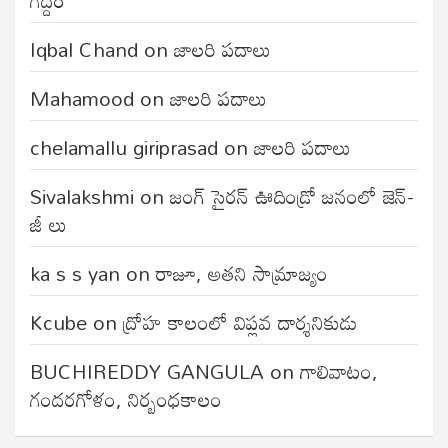
Iqbal Chand
on
జాలరి పదాలు
Mahamood
on
జాలరి పదాలు
chelamallu giriprasad
on
జాలరి పదాలు
Sivalakshmi
on
జంగ్‌ సైరన్‌ ఊదిండ్రో జనంలో జెన్-
జీ లు
ka s s yan
on
రాజూ, అతని సామ్రాజ్యం
Kcube
on
ద్రోహ కాలంలో విప్లవ దార్శనికుడు
BUCHIREDDY GANGULA
on
గాలివాటం,
గందరగోళం, నిర్బంధకాలం