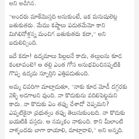
అని అడిగిన.
“అందరు మాకేమొస్తది అనుకుంటే, ఇక మనుషులెట్ల
బతుకుతరు. మేము కష్టాలు పడుతమేమో కాని
మిగిలినోళ్లన్న మంచిగ బతుకుతరు కదా,” అని
బదులిచ్చింది.
ఇదే కదూ! ఉద్యమాలు పిల్లలనే కాదు, తల్లులను కూడ
కంటావంటె! ఆ తల్లి ఎంత గోస అనుభవించినప్పటికి
గొప్ప ఉద్యమ స్ఫూర్తిని ఎత్తిపడుతుంది.
అమ్మ చివరిగా మాట్లాడుతూ, “నాకు కూడ మోడీ దగ్గరకు
వెళ్ళి అడగాలని వుంది. నా కొడుకును వదిలిపెట్టమని
కాదు. నా కొడుకు ఏం తప్పు చేశాడో చెప్పమని?
ఎప్పటికైనా ప్రభుత్వం తప్పు తెలుసుకుంటది. నా కొడుకు
బయటికి వస్తడు. ఆ నమ్మకం నాకుంది. కాని మీలాంటి
వాళ్ళందరు బాగా రాయాలి, మాట్లాడాలి,” అని అన్నది.