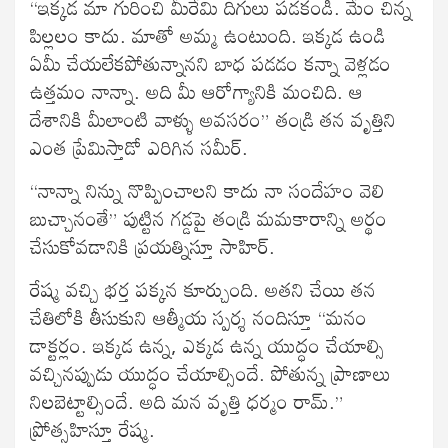
“ఇక్కడ మా గురించి మీరేమి దిగులు పడకండి. మేం చిన్న
పిల్లలం కాదు. మాతో అమ్మ ఉంటుంది. ఇక్కడ ఉండి
ఏమీ చేయలేకపోతున్నానని బాధ పడడం కన్నా వెళ్లడం
ఉత్తమం నాన్నా. అది మీ ఆరోగ్యానికి మంచిది. ఆ
దేశానికి మీలాంటి వాళ్ళు అవసరం” తండ్రి తన వృత్తిని
ఎంత ప్రేమిస్తాడో ఎరిగిన సమీర్.
“నాన్నా నిన్ను నొప్పించాలని కాదు నా సందేహం వెలి
బుచ్చానంతే” పుట్టిన గడ్డపై తండ్రి మమకారాన్ని అర్థం
చేసుకోవడానికి ప్రయత్నిస్తూ సాహిర్.
రేష్మ వచ్చి భర్త పక్కన కూర్చుంది. అతని చేయి తన
చేతిలోకి తీసుకుని ఆత్మీయ స్పర్శ నందిస్తూ “మనం
డాక్టర్లం. ఇక్కడ ఉన్న, ఎక్కడ ఉన్న యుద్ధం చేయాల్సి
వచ్చినప్పుడు యుద్ధం చేయాల్సిందే. పోతున్న ప్రాణాలు
నిలబెట్టాల్సిందే. అది మన వృత్తి ధర్మం రామ్.”
ప్రోత్సహిస్తూ రేష్మ.