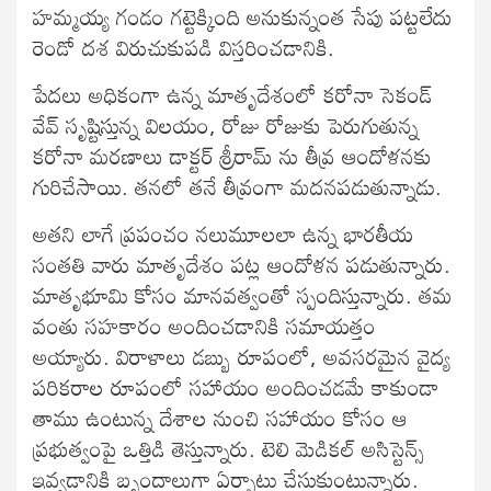
హమ్మయ్య గండం గట్టెక్కింది అనుకున్నంత సేపు పట్టలేదు
రెండో దశ విరుచుకుపడి విస్తరించడానికి.
పేదలు అధికంగా ఉన్న మాతృదేశంలో కరోనా సెకండ్
వేవ్ సృష్టిస్తున్న విలయం, రోజు రోజుకు పెరుగుతున్న
కరోనా మరణాలు డాక్టర్ శ్రీరామ్ ను తీవ్ర ఆందోళనకు
గురిచేసాయి. తనలో తనే తీవ్రంగా మదనపడుతున్నాడు.
అతని లాగే ప్రపంచం నలుమూలలా ఉన్న భారతీయ
సంతతి వారు మాతృదేశం పట్ల ఆందోళన పడుతున్నారు.
మాతృభూమి కోసం మానవత్వంతో స్పందిస్తున్నారు. తమ
వంతు సహకారం అందించడానికి సమాయత్తం
అయ్యారు. విరాళాలు డబ్బు రూపంలో, అవసరమైన వైద్య
పరికరాల రూపంలో సహాయం అందించడమే కాకుండా
తాము ఉంటున్న దేశాల నుంచి సహాయం కోసం ఆ
ప్రభుత్వంపై ఒత్తిడి తెస్తున్నారు. టెలి మెడికల్ అసిస్టెన్స్
ఇవ్వడానికి బృందాలుగా ఏర్పాట్లు చేసుకుంటున్నారు.