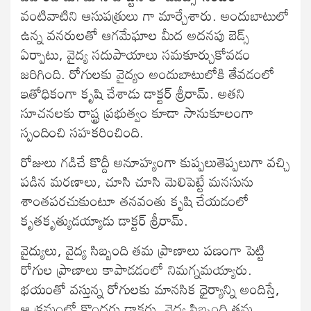
వంటివాటిని ఆసుపత్రులు గా మార్చేశారు. అందుబాటులో
ఉన్న వనరులతో ఆగమేఘాల మీద అదనపు బెడ్స్
ఏర్పాటు, వైద్య సదుపాయాలు సమకూర్చుకోవడం
జరిగింది. రోగులకు వైద్యం అందుబాటులోకి తేవడంలో
ఇతోధికంగా కృషి చేశాడు డాక్టర్ శ్రీరామ్. అతని
సూచనలకు రాష్ట్ర ప్రభుత్వం కూడా సానుకూలంగా
స్పందించి సహకరించింది.
రోజులు గడిచే కొద్దీ అనూహ్యంగా కుప్పలుతెప్పలుగా వచ్చి
పడిన మరణాలు, చూసి చూసి మెలిపెట్టే మనసును
శాంతపరచుకుంటూ తనవంతు కృషి చేయడంలో
కృతకృత్యుడయ్యాడు డాక్టర్ శ్రీరామ్.
వైద్యులు, వైద్య సిబ్బంది తమ ప్రాణాలు పణంగా పెట్టి
రోగుల ప్రాణాలు కాపాడడంలో నిమగ్నమయ్యారు.
భయంతో వస్తున్న రోగులకు మానసిక ధైర్యాన్ని అందిస్తే,
ఆ క్రమంలో కొందరు డాక్టర్లు, వైద్య సిబ్బంది తమ