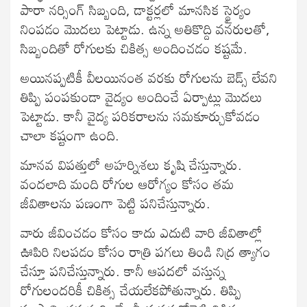
పారా నర్సింగ్ సిబ్బంది, డాక్టర్లలో మానసిక స్థైర్యం
నింపడం మొదలు పెట్టాడు. ఉన్న అతికొద్ది వనరులతో,
సిబ్బందితో రోగులకు చికిత్స అందించడం కష్టమే.
అయినప్పటికీ వీలయినంత వరకు రోగులను బెడ్స్ లేవని
తిప్పి పంపకుండా వైద్యం అందించే ఏర్పాట్లు మొదలు
పెట్టాడు. కానీ వైద్య పరికరాలను సమకూర్చుకోవడం
చాలా కష్టంగా ఉంది.
మానవ విపత్తులో అహర్నిశలు కృషి చేస్తున్నారు.
వందలాది మంది రోగుల ఆరోగ్యం కోసం తమ
జీవితాలను పణంగా పెట్టి పనిచేస్తున్నారు.
వారు జీవించడం కోసం కాదు ఎదుటి వారి జీవితాల్లో
ఊపిరి నిలపడం కోసం రాత్రి పగలు తిండి నిద్ర త్యాగం
చేస్తూ పనిచేస్తున్నారు. కానీ ఆపదలో వస్తున్న
రోగులందరికీ చికిత్స చేయలేకపోతున్నారు. తిప్పి