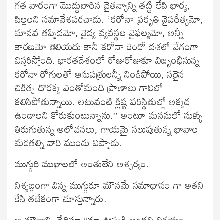
గత వారంగా మొద్దుబారిన చైతన్యాన్ని తట్టి లేపి భార్య,
పిల్లలని సమావేశపరచాడు. “కరోనా ప్రకృతి వైపరీత్యమో,
మానవ తప్పిదమో, వైద్య వ్యవస్థల వైఫల్యమో, అన్నీ
కారణమో తెలియదు కానీ కరోనా రెండో దశలో వేగంగా
విస్తరిస్తోంది. భారతదేశంలో రోజురోజుకూ విజృంభిస్తున్న
కరోనా రోగులతో ఆసుపత్రులన్నీ నిండిపోయి, సరైన
చికిత్స దొరక్క ఎంతోమంది ప్రాణాలు గాలిలో
కలిసిపోతున్నాయి. అటువంటి క్లిష్ట పరిస్థితుల్లో అక్కడ
ఉండాలని కోరుకుంటున్నాను.” అంటూ మనసులో సుళ్ళు
తిరుగుతున్న ఆలోచనలు, గాయమై సలుపుతున్న భావాల
మడతల్ని వారి ముందు విప్పాడు.
ముగ్గురి ముఖాలలో అంతులేని ఆశ్చర్యం.
నిశ్శబ్దంగా విన్న ముగ్గురూ మౌనమే సమాధానం గా అతని
కేసి తదేకంగా చూస్తున్నారు.
ఆ మౌనాన్ని ఛేదిస్తూ “మా ఊహకి అందని నిర్ణయం.