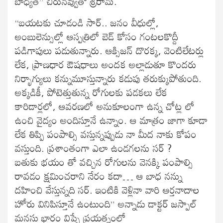
బాధ్యత” చిరునవ్వుతో శ్రీరామ్.
“బయటకు చూడండి సార్.. జనం వీధుల్లో,
అంబులెన్సుల్లో ఆస్పత్రిలో బెడ్ కోసం గంటలకొద్దీ
పడిగాపులు పడుతున్నారు. ఆక్సిజన్ దొరక్క, వెంటిలేటర్లు
లేక, ప్రాణధార ఔషధాలు అందక అల్లాడుతూ కొందరు
నిర్భాగ్యులు కన్నుమూస్తున్నారు కడుపు తరుక్కుపోతుంది.
అక్కడికీ, పోటెత్తుతున్న రోగులకు పడకలు లేక
కారిడార్లలో, ఆవరణలో అనుకూలంగా ఉన్న చోట్ల లో
ఉంచి వైద్యం అందిస్తూనే ఉన్నాం. ఆ మాత్రం జాగా కూడా
లేక తిప్పి పంపాల్సి వస్తున్నప్పుడు నా మీద నాకు కోపం
వస్తుంది. ప్రశాంతంగా ఎలా ఉండగలను సర్ ?
బతుకు భయం తో వచ్చిన రోగులను వెనక్కి పంపాల్సి
రావడం క్షమించరాని నేరం కదా… ఆ బాధ నన్ను
దహించి వేస్తున్నది సర్. ఇంటికి వెళ్లినా వారి ఆర్తనాదాల
హోరు వినిపిస్తూనే ఉంటుంది” అన్నాడు డాక్టర్ జస్పాల్
మనసు భారం విప్పే ప్రయత్నంలో