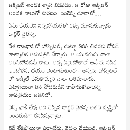
ఆక్సిజన్ అందక శ్వాస విడవడం. ఆ రోజు ఆక్సిజన్
అందక నాలుగో మరణం. ఇంకెన్ని చూడాలో…
ఏమీ చేయలేని నిస్సహాయతతో కళ్ళు మూసుకున్నాడు
డాక్టర్ చైతన్య.
దేశ రాజధానిలో హాస్పిటల్స్ చుట్టూ తిరిగి చివరకు కోవిడ్
తాత్కాలిక ఆసుపత్రికి చేర్చారు. ఆ యువకుడు చాలా
అలసిపోవడమే కాదు, అన్న ఏమైపోతాడో అనే మానసిక
ఆందోళన, భయం వెంటాడుతుండగా అన్నను హాస్పిటల్
లో అడ్మిట్ చేసుకొమ్మని చాలా బతిమాలాడు.
ఎట్లాగయినా తన సోదరుడిని కాపాడుకోవాలన్న
తాపత్రయం అతనిలో.
బెడ్స్ ఖాళీ లేవు అని చెప్పిన డాక్టర్ చైతన్య అతని దృష్టిలో
నిందితుడిగా కనిపిస్తున్నాడు.
బెడ్ లేకపోయినా పర్వాలేదు. వైద్యం చేయండి. ఆక్సిజన్