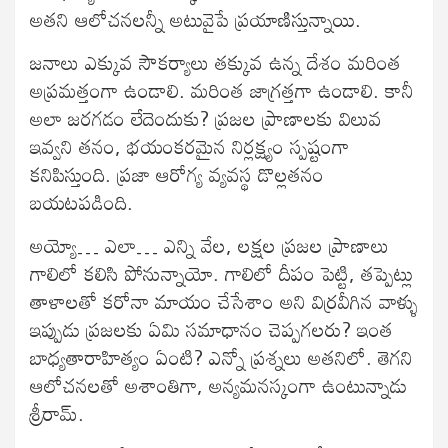
అతని ఆలోచనలన్నీ అటువైపే ప్రయాణిస్తున్నాయి.
జనాలు ఎక్కువ సౌకర్యాలు తక్కువ ఉన్న దేశం మరింత
అప్రమత్తంగా ఉండాలి. మరింత జాగ్రత్తగా ఉండాలి. కానీ
అలా జరగడం లేదెందుకు? ప్రజల ప్రాణాలకు విలువ
ఇవ్వని తనం, భయంకరమైన నిర్లక్ష్యం స్పష్టంగా
కనిపిస్తుంది. ప్రజా ఆరోగ్య వ్యవస్థ డొల్లతనం
బయటపడింది.
అయ్యో… ఎలా… ఎన్ని వేల, లక్షల ప్రజల ప్రాణాలు
గాలిలో కలిసి పోనున్నాయో. గాలిలో దీపం పెట్టి, తప్పెట్లు
తాళాలతో కరోనా మాయం చేసేశాం అని విర్రవీగిన వాళ్ళు
ఇప్పుడు ప్రజలకు ఏమి సమాధానం చెప్పగలరు? ఇంత
బాధ్యతారాహిత్యం ఏంటి? ఎన్నో ప్రశ్నలు అతనిలో. తెగని
ఆలోచనలతో అశాంతిగా, అన్యమనస్కంగా ఉంటున్నాడు
శ్రీరామ్.