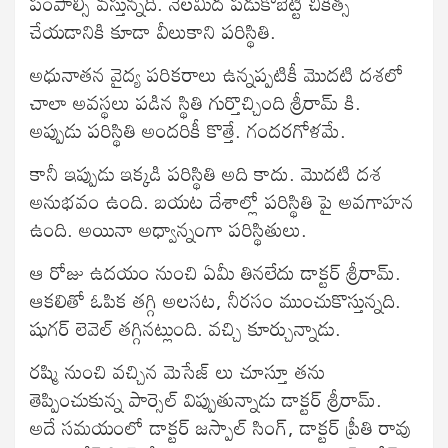
పంపాల్సి వస్తున్నది. నేలమీద పడుకోబెట్టి చికిత్స
చేయడానికి కూడా వీలుకాని పరిస్థితి.
అధునాతన వైద్య పరికరాలు ఉన్నప్పటికీ మొదటి దశలో
చాలా అవస్థలు పడిన స్థితి గుర్తొచ్చింది శ్రీరామ్ కి.
అప్పుడు పరిస్థితి అందరికీ కొత్తే. గందరగోళమే.
కానీ ఇప్పుడు ఇక్కడి పరిస్థితి అది కాదు. మొదటి దశ
అనుభవం ఉంది. బయట దేశాల్లో పరిస్థితి పై అవగాహన
ఉంది. అయినా అధ్వాన్నంగా పరిస్థితులు.
ఆ రోజు ఉదయం నుంచి ఏమీ తినలేదు డాక్టర్ శ్రీరామ్.
ఆకలితో ఓపిక తగ్గి అలసట, నీరసం ముంచుకొస్తున్నది.
షుగర్ లెవెల్ తగ్గినట్లుంది. వచ్చి కూర్చున్నాడు.
రష్మి నుంచి వచ్చిన మెసేజ్ లు చూస్తూ తను
తెప్పించుకున్న పార్సెల్ విప్పుతున్నాడు డాక్టర్ శ్రీరామ్.
అదే సమయంలో డాక్టర్ జస్పాల్ సింగ్, డాక్టర్ ప్రీతి రావు