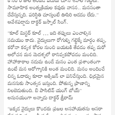
సామూహిక అంత్యక్రియల కవురు వాసన.. మనసంతా
దేవేస్తున్నది. పరిస్థితి చూస్తుంటే ఊపిరి ఆడడం లేదు.”
ఆవేశపడ్డాడు డాక్టర్ జస్పాల్ సింగ్.
“కూల్ మిస్టర్ కూల్ … ఇది తప్పులు ఎంచాల్సిన
సమయం కాదు. వైద్యులుగా రోగుల్ని గట్టెక్కే మార్గం తప్ప,
కరోనా కర్కశ కోరల నుంచి బయటకి తేవడం తప్ప మరో
ఆలోచన మన మెదళ్ళలో రానివ్వకపోవడం మంచిది.
హాహాకారాల నడుమ ఉండే మనం ఎంత ప్రశాంతంగా
ఉంటే మన ఆరోగ్యానికి అంత మంచిది. మనం అందించే
చిన్న ఓదార్పు కూడా ఆక్సిజన్ లా పనిచేస్తుంది. ఛిద్రమైన
మనసుకు సాంత్వన ఇస్తుంది. పోతున్న ప్రాణాన్ని
నిలబెడుతుంది. బి పాసిటివ్ యంగ్ బోయ్”
అనునయంగా అన్నాడు డాక్టర్ శ్రీరామ్
“ఇక్కడ వైద్యులు కొందరు ప్రజల అసహాయతను ఆసరా