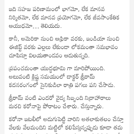
ఇది సహజ పరిణామంలో భాగమో, లేక మానవ
నిర్మితమో, లేక మానవ ప్రయోగమో, లేక జీవసాంకేతిక
ఆయుధమో… తెలియదు.
కానీ, అమెరికా నుంచి ఆఫ్రికా వరకు, ఇండియా నుంచి
ఈజిప్ట్ వరకు ఎల్లలు లేకుండా లోకమంతా సమభావం
చూపిస్తూ విలయతాండవం ఆడుతున్నది.
ప్రపంచమంతా యుద్ధభూమి గా మారిపోయింది.
అటువంటి క్లిష్ట సమయంలో డాక్టర్ శ్రీరామ్
కదనరంగంలో సైనికుడిలా రాత్రి పగలు పని చేసాడు.
శ్రీరామ్ వంటి ఎందరో వైద్య సిబ్బంది నిద్రాహారాలు
మరచి కరోనాపై పోరాటం చేశారు. చేస్తున్నారు.
కరోనా ఇటలీలో అడుగుపెట్టి వారిని అతలాకుతలం చేస్తూ
వేలకు వేలమందిని మట్టిలో కలిపేస్తున్నప్పుడు కూడా తమ