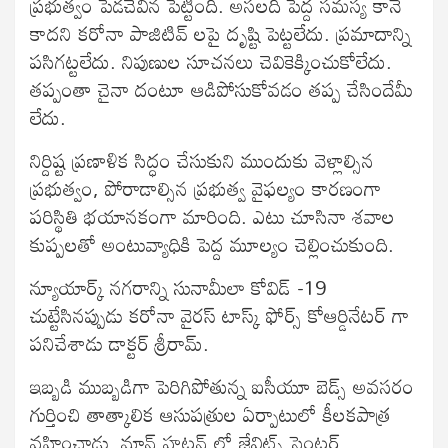
ప్రభుత్వం పెడచెవిన పెట్టింది. అసలది పెద్ద సమస్య కానే
కాదని కరోనా పాజిటివ్ లపై దృష్టి పెట్టలేదు. ప్రమాదాన్ని
పసిగట్టలేదు. నిపుణుల సూచనలు చెవికెక్కించుకోలేదు.
తప్పంతా చైనా దంటూ ఆడిపోసుకోవడం తప్ప చేసిందేమీ
లేదు.
నిర్దిష్ట ప్రణాళిక సిద్ధం చేసుకుని ముందుకు వెళ్లాల్సిన
ప్రభుత్వం, పోరాడాల్సిన ప్రభుత్వ వైఫల్యం కారణంగా
పరిస్థితి భయానకంగా మారింది. ఎటు చూసినా శవాల
కుప్పలతో అంటువ్యాధికి పెద్ద మూల్యం చెల్లించుకుంది.
న్యూయార్క్ నగరాన్ని సునామీలా కోవిడ్ -19
చుట్టేసినప్పుడు కరోనా వైరస్ టాస్క్ ఫోర్స్ కోఆర్డినేటర్ గా
పనిచేశాడు డాక్టర్ శ్రీరామ్.
ఇబ్బడి ముబ్బడిగా పెరిగిపోతున్న ఐసీయూ బెడ్స్ అవసరం
గుర్తించి తాత్కాలిక ఆసుపత్రుల ఏర్పాటులో కీలకపాత్ర
వహించాడు. మాన్ హట్టన్ లో జేవిట్స్ సెంటర్