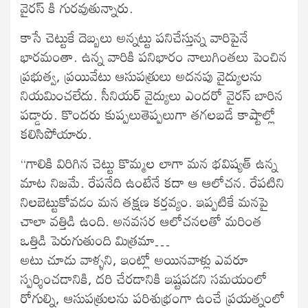
వైరస్ కి గురవుతున్నారు.
కాసే చెట్టుకే దెబ్బలు అన్నట్టు పనిచేస్తున్న వారిపైనే
భారమంతా. ఉన్న వారికి పనిభారం నాలుగింతలు పెంచిన
ప్రభుత్వ, ప్రయివేటు ఆసుపత్రులు అదనపు వైద్యులను
నియమించలేదు. సీనియర్ వైద్యులు ఎందరో వైరస్ బారిన
పడ్డారు. కొందరు కుప్పలుతెప్పలుగా తగలబడే కాష్టాల్లో
కలిసిపోయారు.
“గాలికి విరిగిన చెట్టు కొమ్మల లాగా మన భవిష్యత్ ఉన్న
మాట నిజమే. రేపనేది ఉంటేనే కదా ఆ ఆలోచన. రేపటిని
నిలబెట్టుకోవడం మన తక్షణ కర్తవ్యం. ఇప్పటికే మనపై
చాలా వత్తిడి ఉంది. అనవసర ఆలోచనలతో మరింత
ఒత్తిడి పెరుగుతుంది మిత్రమా…
అటు చూడు వాళ్ళని, ఇంట్లో అయినవాళ్లు ఎవరూ
స్పర్శించడానికి, దరి చేరడానికి ఇష్టపడని సమయంలో
రోగుల్ని, ఆసుపత్రులను పరిశుభ్రంగా ఉంచే ప్రయత్నంలో