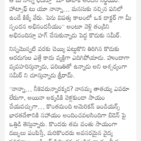
హాట్సాఫ్ టు యూ నాన్నా… మనసుకు నచ్చిన పనిలో
ఉండే కిక్కే వేరు. పెను విపత్తు కాలంలో ఒక డాక్టర్ గా మీ
స్పందన అభినందనీయం” అంటూ వెళ్లి తండ్రిని
అభినందిస్తూ హగ్ చేసుకున్నాడు పెద్ద కొడుకు సమీర్.
నిన్నమొన్నటి వరకు చెయ్యి పట్టుకొని తిరిగిన కొడుకు
ఆరడుగుల ఎత్తే కాదు వ్యక్తిగా ఎదిగిపోయాడు. హుందాగా
వ్యవహరిస్తున్నాడు, పరిణతితో ఉన్నాడు అని ఆశ్చర్యంగా
సమీర్ ని చూస్తున్నాడు శ్రీరామ్.
“నాన్నా… నీకెవరున్నారక్కడ? నానమ్మ తాతయ్య ఎవరూ
లేరుగా, అయినా అక్కడికి వెళ్లకుండా సాయం
చేయవచ్చుగా… కొంతమంది అమెరికన్ ఇండియన్స్
భారతదేశానికి సహాయం అందించవలసిందిగా బిడెన్ పై
ఒత్తిడి తెస్తున్నారు. కొందరు తమ వంతు సాయంగా
డబ్బులు పంపిస్తే, మరికొందరు అవసరమైన వైద్య