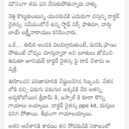
మౌనంగా తమ పని చేసుకుపోతున్నారు వాళ్ళు.
నెత్తి కొట్టుకుంటున్న యువకుడికి ఎదురుగా వస్తున్న డాక్టర్
చైతన్య, సమీపంలోనే ఉన్న స్టాఫ్ నర్స్ ఫాతిమా, వార్డు
బాయ్ లక్ష్మీనారాయణ కనిపించారు.
ఒరే… ఊపిరి అందక విలవిల్లాడుతుంటే, మనిషి ప్రాణం
పోతుంటే చోద్యం చూస్తున్నారా అని బూతులు జోడించి
తిడుతూ జూనియర్ డాక్టర్ చైతన్య పై దాడి చేశాడు ఆ
వ్యక్తి.
ఊహించని పరిణామానికి చేష్టలుడిగిన సిబ్బంది. చేతన
లోకి వచ్చి పరుగు పరుగున అక్కడికి చేరి అతన్ని
అడ్డుకోబోయిన శ్రీరామ్ కి, జస్పాల్ కి కూడా కొన్ని
గాయాలు అయ్యాయి. డాక్టర్ చైతన్య ppe kit, దుస్తులు
చినిగి పోతాయి. తీవ్రంగా గాయాలయ్యాయి.
అతని ఆవేశానికి కారణం తన సోదరుడికి సకాలంలో