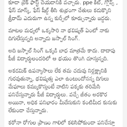
కూడా బ్రేక్ ఫాస్ట్ చేయడానికి వచ్చారు. ppe కిట్, గ్లోవ్స్ ,
ఫేస్ మాస్క్, ఫేస్ షీల్డ్ తీసి శుభ్రంగా చేతులు కడుక్కొని
శ్రీరామ్ ఎదురుగా ఉన్న కుర్చీలో కూర్చున్నారు ఇద్దరు.
మాటల మధ్యలో ఒక్కసారి నా భవిష్యత్ ఏంటో నాకు
దిగులేస్తున్నది అన్నాడు జస్పాల్ సింగ్.
అది జస్పాల్ సింగ్ ఒక్కడి బాధ మాత్రమే కాదు. దాదాపు
పీజీ విద్యార్థులందరిలో ఆ భయం తొంగి చూస్తున్నది.
అకడమిక్ ఉపన్యాసాలు లేక తమ చదువు నిర్లక్ష్యానికి
గురవుతున్నా, భవిష్యత్తు ఎలా ఉంటుందోనన్న దిగులు
మేఘాలు కమ్ముకొస్తుంటే వాటిని పక్కకు తరిమేసి
పనిచేస్తున్నారు పీజీ విద్యార్థులు. వచ్చే జీతం అరకొర
అయినా, అధిక పనిభారం మీదేసుకుని కంటిమీద కునుకు
లేకుండా చేస్తున్నారు.
కరోనా రోగుల ప్రాణం గాలిలో కలిసిపోకుండా పనిచేస్తూ