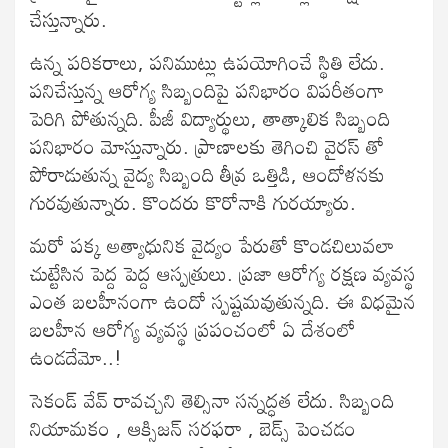
చేస్తున్నారు.
ఉన్న పరికరాలు, పనిముట్లు ఉపయోగించే స్థితి లేదు.
పనిచేస్తున్న ఆరోగ్య సిబ్బందిపై పనిభారం విపరీతంగా
పెరిగి పోతున్నది. పీజీ విద్యార్థులు, తాత్కాలిక సిబ్బంది
పనిభారం మోస్తున్నారు. ప్రాణాలకు తెగించి వైరస్ తో
పోరాడుతున్న వైద్య సిబ్బంది తీవ్ర ఒత్తిడి, ఆందోళనకు
గురవుతున్నారు. కొందరు కొరోనాకి గురయ్యారు.
మరో పక్క అత్యాధునిక వైద్యం పేరుతో కొండచిలువలా
చుట్టేసిన పెద్ద పెద్ద ఆస్పత్రులు. ప్రజా ఆరోగ్య రక్షణ వ్యవస్థ
ఎంత బలహీనంగా ఉందో స్పష్టమవుతున్నది. ఈ విధమైన
బలహీన ఆరోగ్య వ్యవస్థ ప్రపంచంలో ఏ దేశంలో
ఉండదేమో..!
సెకండ్ వేవ్ రావచ్చని తెల్సినా సన్నద్ధత లేదు. సిబ్బంది
నియామకం , ఆక్సిజన్ సరఫరా , బెడ్స్ పెంచడం