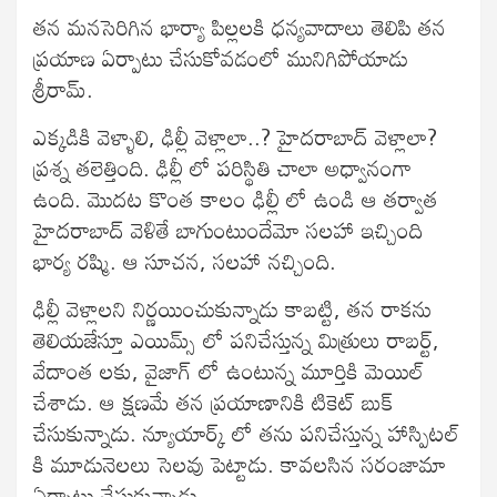
తన మనసెరిగిన భార్యా పిల్లలకి ధన్యవాదాలు తెలిపి తన
ప్రయాణ ఏర్పాటు చేసుకోవడంలో మునిగిపోయాడు
శ్రీరామ్.
ఎక్కడికి వెళ్ళాలి, ఢిల్లీ వెళ్లాలా..? హైదరాబాద్ వెళ్లాలా?
ప్రశ్న తలెత్తింది. ఢిల్లీ లో పరిస్థితి చాలా అధ్వానంగా
ఉంది. మొదట కొంత కాలం ఢిల్లీ లో ఉండి ఆ తర్వాత
హైదరాబాద్ వెళితే బాగుంటుందేమో సలహా ఇచ్చింది
భార్య రష్మి. ఆ సూచన, సలహా నచ్చింది.
ఢిల్లీ వెళ్లాలని నిర్ణయించుకున్నాడు కాబట్టి, తన రాకను
తెలియజేస్తూ ఎయిమ్స్ లో పనిచేస్తున్న మిత్రులు రాబర్ట్,
వేదాంత లకు, వైజాగ్ లో ఉంటున్న మూర్తికి మెయిల్
చేశాడు. ఆ క్షణమే తన ప్రయాణానికి టికెట్ బుక్
చేసుకున్నాడు. న్యూయార్క్ లో తను పనిచేస్తున్న హాస్పిటల్
కి మూడునెలలు సెలవు పెట్టాడు. కావలసిన సరంజామా
ఏర్పాట్లు చేసుకున్నాడు.