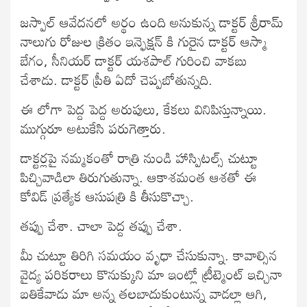
జస్పాల్ ఆవేదనలో అర్థం ఉంది అనుకున్న డాక్టర్ శ్రీరామ్
నాలుగు రోజుల క్రితం ఇన్ఫెక్షన్ కి గురైన డాక్టర్ ఆస్మా
బేగం, సీనియర్ డాక్టర్ యశపాల్ గురించి వాకబు
చేశాడు. డాక్టర్ ప్రీతి ఏదో చెప్పబోతున్నది.
ఈ లోగా పెద్ద పెద్ద అరుపులు, కేకలు వినిపిస్తున్నాయి.
ముగ్గురూ అటుకేసి పరుగెత్తారు.
డాక్టర్లపై నమ్మకంతో రాత్రి నుండి హాస్పిటల్స్ చుట్టూ
పిచ్చివాడిలా తిరుగుతున్నా. ఆకాశమంత ఆశతో ఈ
కోవిడ్ ప్రత్యేక ఆసుపత్రి కి తీసుకొచ్చా.
తప్పు చేశా. చాలా పెద్ద తప్పు చేశా.
మీ చుట్టూ తిరిగి సమయం వృధా చేసుకున్నా. కావాల్సిన
వైద్య పరికరాలు కొనుక్కుని మా ఇంట్లో ట్రీట్మెంట్ ఇచ్చినా
బతికేవాడు మా అన్న తలబాదుకుంటున్న వాడల్లా ఆగి,