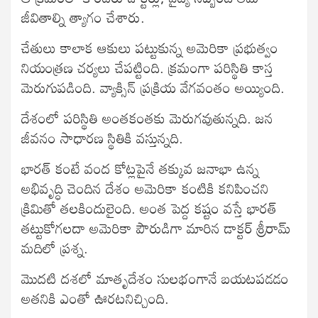
జీవితాల్ని త్యాగం చేశారు.
చేతులు కాలాక ఆకులు పట్టుకున్న అమెరికా ప్రభుత్వం
నియంత్రణ చర్యలు చేపట్టింది. క్రమంగా పరిస్థితి కాస్త
మెరుగుపడింది. వ్యాక్సిన్ ప్రక్రియ వేగవంతం అయ్యింది.
దేశంలో పరిస్థితి అంతకంతకు మెరుగవుతున్నది. జన
జీవనం సాధారణ స్థితికి వస్తున్నది.
భారత్ కంటే వంద కోట్లపైనే తక్కువ జనాభా ఉన్న
అభివృద్ధి చెందిన దేశం అమెరికా కంటికి కనిపించని
క్రిమితో తలకిందులైంది. అంత పెద్ద కష్టం వస్తే భారత్
తట్టుకోగలదా అమెరికా పౌరుడిగా మారిన డాక్టర్ శ్రీరామ్
మదిలో ప్రశ్న.
మొదటి దశలో మాతృదేశం సులభంగానే బయటపడడం
అతనికి ఎంతో ఊరటనిచ్చింది.