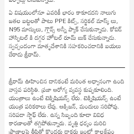
ఏ విషయంలోనూ ఎవరికీ భారం కాకూడదని నాలుగు
జతల బట్టలతో పాటు PPE కిట్స్, సర్జికల్ మాస్క్ లు,
N95 మాస్కులు, గ్లౌవ్స్ అన్నీ ప్యాక్ చేసుకున్నాడు. కోవిడ్
హాస్పిటల్ కి దగ్గర హోటల్ రూమ్ బుక్ చేసుకున్నాడు.
స్వచ్చందంగా మాతృదేశానికి సహకరించడానికి బయలు
దేరాడు శ్రీరామ్.
శ్రీరామ్ ఊహించిన దానికంటే మరింత అధ్వానంగా ఉంది
వాస్తవ పరిస్థితి. ప్రజా ఆరోగ్య వ్యవస్థ కుప్పకూలింది.
యంత్రాలు ఉంటే టెక్నిషియన్స్ లేరు. టెక్నిషియన్స్ ఉంటే
యంత్ర పరికరాలు లేవు. ఆక్సిజన్, మందులు సరిపోవు.
సరిపడా స్టాఫ్ లేరు. ఉన్న సిబ్బంది కూడా వివిధ
కారణాలతో తగ్గిపోతున్నారు. వృత్తి ధర్మం మరిచి
ప్రాణాలపై తీపితో కొందరు డాక్టర్లు ఇంట్లో కాలక్షేపం