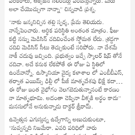
పరికరాలు, ఆక్సిజన్ సిలిండర్లు పంపిస్తున్నారు. మీరు
అలా చేయొచ్చుగా నాన్నా” చిన్నవాడి ప్రశ్న.
“నాకు జన్మనిచ్చిన తల్లి స్పర్శ, ప్రేమ తెలియదు.
నాన్నేపెంచారు. ఆర్థిక పరిస్థితి అంతంత మాత్రం. ఫీజు
కట్టి నన్ను మెడిసిన్ చదివించేంత స్థోమత లేదు. శ్రద్దగా
చదివి మెడిసిన్ సీటు తెచ్చుకుంటే సరిపోదు. నా దేశమే
నాకీ చదువు ఇచ్చింది. ప్రభుత్వం ఇచ్చే స్కాలర్ షిప్ తోనే
చదివా. అదే కనుక లేకపోతే ఈ రోజు ఏ స్థితిలో
ఉండేవాన్నో. ఉస్మానియా వైద్య కళాశాల లో ఎంబీబీఎస్,
తర్వాత ఎయిమ్స్ ఢిల్లీ లో పీజీ మాతృదేశపు భిక్షే కదా…
ఈ రోజు ఇంత వైభోగం వెలగబెడుతున్నానంటే కారణం
నా మాతృభూమి. అదంతా చెప్పినా వీళ్ళకి అర్థం కాదు”
మనసులోనే అనుకున్నాడు డాక్టర్ శ్రీరామ్.
ఉవ్వెత్తున ఎగుస్తున్న ఉద్వేగాన్ని అణుచుకుంటూ,
“నువ్వన్నది నిజమేరా. ఎవరి పరిధిలో వారు