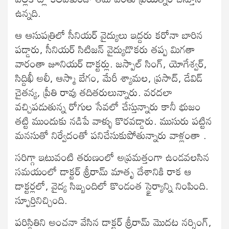
ఉన్నది.
ఆ ఆసుపత్రిలో సీనియర్ వైద్యులు ఇద్దరు కరోనా బారిన
పడ్డారు, సీనియర్ సిటిజన్ వైద్యుడొకరు తప్ప మిగతా
వారంతా జూనియర్ డాక్టర్లు. జస్పాల్ సింగ్, యోగేశ్వర్,
సిద్దిఖీ అలీ, ఆస్మా బేగం, మేరీ శ్యామల, ప్రసాద్, డేవిడ్
చైతన్య, ప్రీతి రావు తదితరులున్నారు. వరదలా
వచ్చిపడుతున్న రోగుల సేవలో చేస్తున్నారు కానీ భుజం
తట్టి ముందుకు నడిపే వాళ్ళు కొరవడ్డారు. ముసురు పట్టిన
మనసుతో నిర్వేదంతో పనిచేసుకుపోతున్నారు వాళ్లంతా .
సరిగ్గా ఇటువంటి తరుణంలో అప్రమత్తంగా ఉండవలసిన
సమయంలో డాక్టర్ శ్రీరామ్ మాతృ దేశానికి రాక ఆ
డాక్టర్లలో, వైద్య సిబ్బందిలో కొండంత స్థైర్యాన్ని నింపింది.
స్ఫూర్తినిచ్చింది.
పరిస్థితిని అంచనా వేసిన డాక్టర్ శ్రీరామ్ మొదట నర్సింగ్,