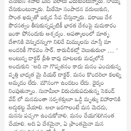
చేసుకుని శవాల మీద పేలాలు ఏరుకుంటున్నారు. సొమ్ము
చేసుకుంటున్నారు. మీరేమో సంపాదన వదులుకుని,
సొంత ఖర్చుతో ఇక్కడ సేవ చేస్తున్నారు. పరాయి దేశ
పౌరసత్వం తీసుకున్నప్పటికీ భారత దేశంపై మమకారం
ఇంకా పోనందుకు ఆశ్చర్యం. ఆపత్కాలంలో మాతృ
దేశానికి వెన్నుదన్నుగా నిలిచే మిమ్ములను చూస్తే మా
అందరికీ గౌరవం సార్. కారుచీకట్లో వెలుతురులా … ”
అంటున్న డాక్టర్ ప్రీతి రావు మాటలకు మధ్యలోనే
అందుకుని “అది నా గొప్పతనం కాదు మనం ఎంచుకున్న
వృత్తి బాధ్యత మై డియర్ డాక్టర్. మనం కొందరిలా కలల్ని
అమ్మడం లేదు. మౌనంగా ఉండటం లేదు. ధైర్యం
నింపుతున్నాం. సునామీలా విరుచుకుపడుతున్న సెకండ్
వేవ్ లో మనమంతా సర్వశక్తులూ ఒడ్డి మృత్యు విహారానికి
అడ్డుకట్ట వేయాలి. అలా జరగాలంటే మన మెదడు,
మనసు పచ్చగా ఉంచుకోవాలి. మనం చేయగలిగినంత
చేయాలి. అది ఏ దేశమైనా, ఏ ప్రాంతమైనా మన