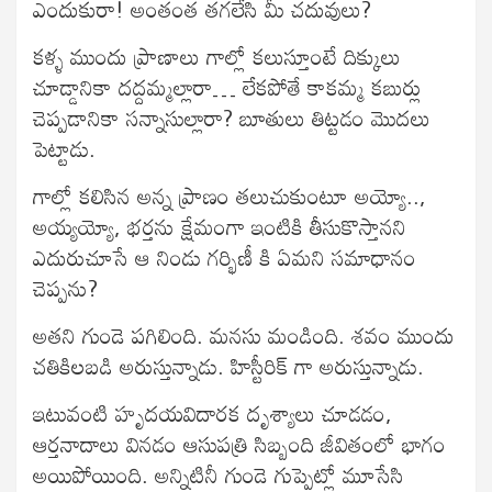
ఎందుకురా! అంతంత తగలేసి మీ చదువులు?
కళ్ళ ముందు ప్రాణాలు గాల్లో కలుస్తూంటే దిక్కులు
చూడ్డానికా దద్దమ్మల్లారా… లేకపోతే కాకమ్మ కబుర్లు
చెప్పడానికా సన్నాసుల్లారా? బూతులు తిట్టడం మొదలు
పెట్టాడు.
గాల్లో కలిసిన అన్న ప్రాణం తలుచుకుంటూ అయ్యో..,
అయ్యయ్యో, భర్తను క్షేమంగా ఇంటికి తీసుకొస్తానని
ఎదురుచూసే ఆ నిండు గర్భిణీ కి ఏమని సమాధానం
చెప్పను?
అతని గుండె పగిలింది. మనసు మండింది. శవం ముందు
చతికిలబడి అరుస్తున్నాడు. హిస్టీరిక్ గా అరుస్తున్నాడు.
ఇటువంటి హృదయవిదారక దృశ్యాలు చూడడం,
ఆర్తనాదాలు వినడం ఆసుపత్రి సిబ్బంది జీవితంలో భాగం
అయిపోయింది. అన్నిటినీ గుండె గుప్పెట్లో మూసేసి