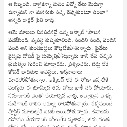
ఆ సిబ్బంది. వాళ్లకన్నా మనం ఎన్నో రేట్లు మెరుగ్గా
ఉన్నామని నా మనసుకు నచ్చ చెప్పుకుంటూ ఉంటా”
అన్నది డాక్టర్ ప్రీతి రావు.
ఆమె మాటలు వినపడనట్లే ఉన్న జస్పాల్ “పాలన
పడకేసింది. వ్యవస్థ కుప్పకూలింది. నందిని నంది, పందిని
పంది అని కుండబద్దలు కొట్టలేకపోతున్నారు. ప్రైవేటు
వైద్యపు దోపిడీ పై దుమ్మెత్తిపోస్తున్నారు కానీ చేవ చచ్చిన
ప్రభుత్వం గురించి మాట్లాడరు. ప్రశ్నించరు. బెడ్లు లేక
కోవిడ్ బాధితుల అవస్థలు, ఆర్తనాదాలు
చూడలేకపోతున్నాం. ఆక్సిజన్ లేక ఈ రోజు ఇప్పటికే
ముగ్గురు ఈ భూమ్మీద తమ చోటు ఖాళీ చేసి పోయారు.
సమాజానికి ఎంతో చేయాల్సిన వాళ్లు, ఇవ్వాల్సిన వాళ్ళు
సుడిగాలికి రాలిన ఆకుల్లా రాలిపోతున్నారు. కళ్ళముందే
ప్లాస్టిక్ మూటల్లోకి బదిలీ అయిపోతున్నారు. శవాలను
దహనం చేయడానికి చోటులేని స్మశానం, తమ వంతు
కోసం రోజుల తరబడి ఎదురు చూసే శవాల గుట్టలు.