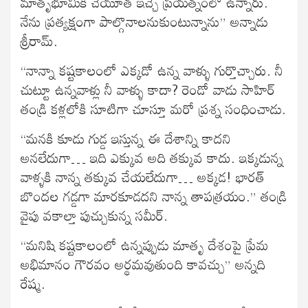
మాతృభూమికి చేయూత ఇచ్చే ప్రయత్నంలో ఉన్నారు.
నేను ప్రత్యక్షంగా పాల్గొనాలనుకుంటున్నాను” అన్నాడు
శ్రీరామ్.
“నాన్నా కష్టకాలంలో ఎక్కడో ఉన్న వాళ్ళు గుర్తొచ్చారు. నీ
చుట్టూ ఉన్నవాళ్లు నీ వాళ్ళు కాదా? రెండో వాడు సాహిర్
తండ్రి కళ్లలోకి సూటిగా చూస్తూ మరో ప్రశ్న సంధించాడు.
“మనకి కూడు గుడ్డ ఇస్తున్న ఈ దేశాన్ని కాదని
అనలేదుగా… ఇది ఎక్కువ అది తక్కువ కాదు. ఇక్కడున్న
వాళ్ళకి నాన్న తక్కువ చేయలేదుగా… అక్కడ! భారత్
బొందల గడ్డగా మారకూడదని నాన్న తాపత్రయం.” తండ్రి
వైపు వకాల్తా పుచ్చుకున్న సమీర్.
“మనిషి కష్టకాలంలో ఉన్నప్పుడు మాతృ దేశంపై ప్రేమ
అభిమానం గౌరవం అర్థమవుతుంది కావచ్చు” అన్నది
రేష్మ.