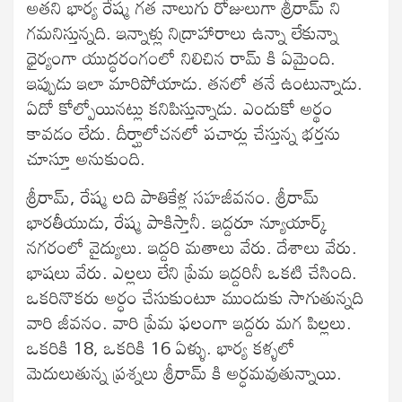
అతని భార్య రేష్మ గత నాలుగు రోజులుగా శ్రీరామ్ ని
గమనిస్తున్నది. ఇన్నాళ్లు నిద్రాహారాలు ఉన్నా లేకున్నా
ధైర్యంగా యుద్ధరంగంలో నిలిచిన రామ్ కి ఏమైంది.
ఇప్పుడు ఇలా మారిపోయాడు. తనలో తనే ఉంటున్నాడు.
ఏదో కోల్పోయినట్లు కనిపిస్తున్నాడు. ఎందుకో అర్థం
కావడం లేదు. దీర్ఘాలోచనలో పచార్లు చేస్తున్న భర్తను
చూస్తూ అనుకుంది.
శ్రీరామ్, రేష్మ లది పాతికేళ్ల సహజీవనం. శ్రీరామ్
భారతీయుడు, రేష్మ పాకిస్తానీ. ఇద్దరూ న్యూయార్క్
నగరంలో వైద్యులు. ఇద్దరి మతాలు వేరు. దేశాలు వేరు.
భాషలు వేరు. ఎల్లలు లేని ప్రేమ ఇద్దరినీ ఒకటి చేసింది.
ఒకరినొకరు అర్ధం చేసుకుంటూ ముందుకు సాగుతున్నది
వారి జీవనం. వారి ప్రేమ ఫలంగా ఇద్దరు మగ పిల్లలు.
ఒకరికి 18, ఒకరికి 16 ఏళ్ళు. భార్య కళ్ళలో
మెదులుతున్న ప్రశ్నలు శ్రీరామ్ కి అర్ధమవుతున్నాయి.