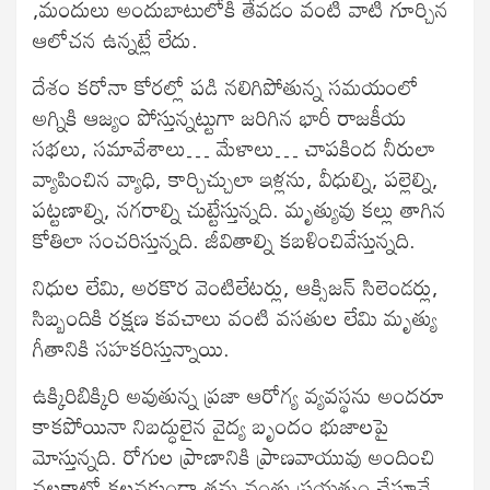
,మందులు అందుబాటులోకి తేవడం వంటి వాటి గూర్చిన
ఆలోచన ఉన్నట్లే లేదు.
దేశం కరోనా కోరల్లో పడి నలిగిపోతున్న సమయంలో
అగ్నికి ఆజ్యం పోస్తున్నట్టుగా జరిగిన భారీ రాజకీయ
సభలు, సమావేశాలు… మేళాలు… చాపకింద నీరులా
వ్యాపించిన వ్యాధి, కార్చిచ్చులా ఇళ్లను, వీధుల్ని, పల్లెల్ని,
పట్టణాల్ని, నగరాల్ని చుట్టేస్తున్నది. మృత్యువు కల్లు తాగిన
కోతిలా సంచరిస్తున్నది. జీవితాల్ని కబళించివేస్తున్నది.
నిధుల లేమి, అరకొర వెంటిలేటర్లు, ఆక్సిజన్ సిలెండర్లు,
సిబ్బందికి రక్షణ కవచాలు వంటి వసతుల లేమి మృత్యు
గీతానికి సహకరిస్తున్నాయి.
ఉక్కిరిబిక్కిరి అవుతున్న ప్రజా ఆరోగ్య వ్యవస్థను అందరూ
కాకపోయినా నిబద్ధులైన వైద్య బృందం భుజాలపై
మోస్తున్నది. రోగుల ప్రాణానికి ప్రాణవాయువు అందించి
వల్లకాట్లో కలవకుండా తమ వంతు ప్రయత్నం చేస్తూనే