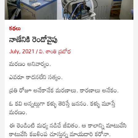
కథలు
నాణేనికి రెండోవైపు
July, 2021
వి. శాంతి ప్రబోధ
మరణం అనివార్యం.
ఎవరూ కాదనలేని సత్యం.
ప్రతి రోజూ అనేకానేక మరణాలు. కారణాలు అనేకం.
ఓ కవి అన్నట్లుగా కళ్ళు తెరిస్తే జననం. కళ్ళు మూస్తే
మరణం.
ఈ రెండింటి మధ్య నడిచే జీవితం. ఆ కాలాన్ని మాటువేసి
కాటువేసి కబళింప చూస్తున్న మాయదారి కరోనా.