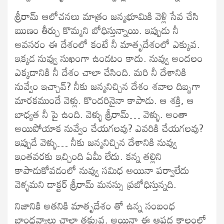
శ్రీరామ్ ఆలోచనలు మాత్రం జన్మభూమికి వెళ్లి సేవ చేసి
ఋణం తీర్చు కొమ్మని బోధిస్తున్నాయి. ఇప్పుడు నీ
అవసరం ఈ దేశంలో కంటే నీ మాతృదేశంలో ఎక్కువ.
ఇక్కడ నువ్వు సుఖంగా ఉండటం కాదు. నువ్వు అందలం
ఎక్కడానికి నీ దేశం చాలా చేసింది. మరి నీ దేశానికి
నువ్వేం ఇచ్చావ్? నీకు జన్మనిచ్చిన దేశం శవాల దిబ్బగా
మారకముందే వెళ్లు. కొందరినైనా కాపాడు. ఆ శక్తి, ఆ
బాధ్యత నీ పై ఉంది. వెళ్ళు శ్రీరామ్… వెళ్ళు. అంతా
అయిపోయాక నువ్వేం చేయగలవు? ఎవరికి చేయగలవు?
ఇప్పుడే వెళ్ళు… నీకు జన్మనిచ్చిన దేశానికి నువ్వు
ఇంతవరకు ఇచ్చింది ఏమీ లేదు. కన్న తల్లిని
కాపాడుకోవడంలో నువ్వు సమిధ అయినా పర్వాలేదు
వెళ్ళమని డాక్టర్ శ్రీరామ్ మనస్సు ప్రబోధిస్తున్నది.
నిజానికి అతనికి మాతృదేశం తో ఉన్న సంబంధ
బాంధవ్యాలు చాలా తక్కువ. అయినా ఈ ఆపద కాలంలో