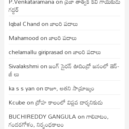
P.Venkataramana
on
ప్రజా తాత్విక కవి గాయకుడు
గద్దర్
Iqbal Chand
on
జాలరి పదాలు
Mahamood
on
జాలరి పదాలు
chelamallu giriprasad
on
జాలరి పదాలు
Sivalakshmi
on
జంగ్‌ సైరన్‌ ఊదిండ్రో జనంలో జెన్-
జీ లు
ka s s yan
on
రాజూ, అతని సామ్రాజ్యం
Kcube
on
ద్రోహ కాలంలో విప్లవ దార్శనికుడు
BUCHIREDDY GANGULA
on
గాలివాటం,
గందరగోళం, నిర్బంధకాలం