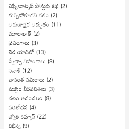
ఎఫ్బీ/వాట్సప్ పోస్టుకు కథ
(2)
మర్చిపోకూడని గతం
(2)
అరుణాక్షర అద్భుతం
(11)
మూలాఖాత్
(2)
ప్రసంగాలు
(3)
చెర యాదిలో
(13)
స్వేచ్ఛా విహంగాలు
(8)
నివాళి
(12)
వాసంత సమీరాలు
(2)
ముస్లిం వీరవనితలు
(3)
చలం అచంచలం
(8)
ప‌రిశోధ‌న‌
(4)
జ్యోతి రివ్యూస్
(22)
విభిన్న
(9)