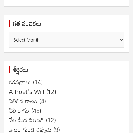
గత సంచికలు
గత
సంచికలు
శీర్షికలు
కరపత్రాలు
(14)
A Poet's Will
(12)
నిలిచిన కాలం
(4)
నీలీ రాగం
(46)
నేల మీద నిలబడి
(12)
కాలం గుండె చప్పుడు
(9)