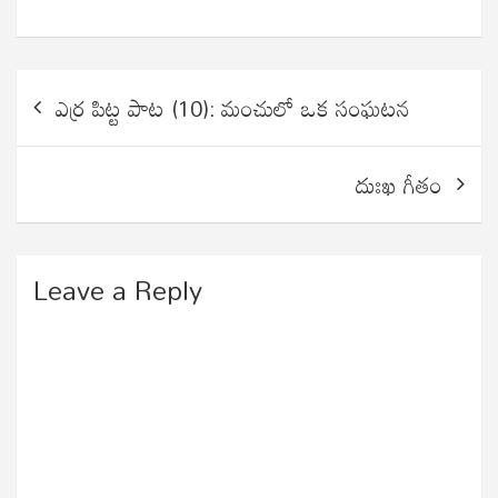
Post
ఎర్ర పిట్ట పాట (10): మంచులో ఒక సంఘటన
navigation
దుఃఖ గీతం
Leave a Reply