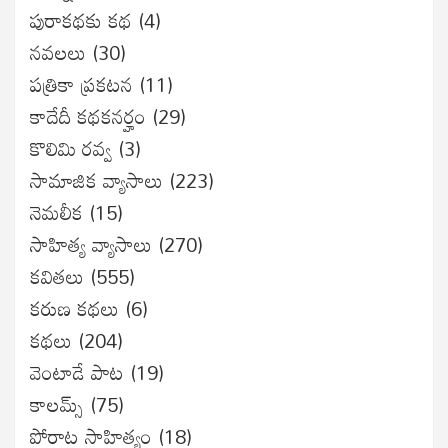
పురాకథకు కథ
(4)
నవలలు
(30)
పత్రికా ప్రకటన
(11)
కాదేదీ కథకనర్హం
(29)
కొలిమి రవ్వ
(3)
సామాజిక వ్యాసాలు
(223)
నెమలీక
(15)
సాహిత్య వ్యాసాలు
(270)
కవితలు
(555)
కరుణ కథలు
(6)
కథలు
(204)
వెంటాడే పాట
(19)
కాలమ్స్
(75)
పోరాట సాహిత్యం
(18)