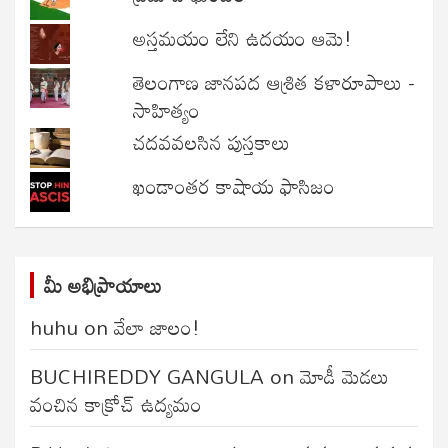
అస్తమయం లేని ఉదయం ఆమె!
తెలంగాణ జానపద ఆశ్రిత కళారూపాలు -
సాహిత్యం
చదవవలసిన పుస్తకాలు
ఖండాంతర కాషాయ ఫాసిజం
మీ అభిప్రాయాలు
huhu
on
వేలా జాలం!
BUCHIREDDY GANGULA
on
మోడీ మెడలు
వంచిన కాక్రోచ్ ఉద్యమం