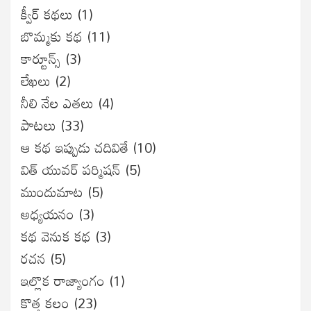
క్వీర్ కథలు
(1)
బొమ్మకు కథ
(11)
కార్టూన్స్
(3)
లేఖలు
(2)
నీలి నేల ఎతలు
(4)
పాటలు
(33)
ఆ కథ ఇప్పుడు చదివితే
(10)
విత్ యువర్ పర్మిషన్
(5)
ముందుమాట
(5)
అధ్యయనం
(3)
కథ వెనుక కథ
(3)
రచన
(5)
ఇల్లొక రాజ్యాంగం
(1)
కొత్త కలం
(23)