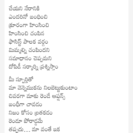
చేయని నేరానికి
ఎందరినో బంధించి
క్రూరంగా హింసించి
హింసించి చంపిన
ఫాసిస్ట్ పాలక వర్గం
మిమ్మల్ని చంపిందని
సమాధానం చెప్పమని
దోపిడీ సర్కార్ని ప్రశ్నిస్తాం
మీ స్పూర్తితో
మా వెన్నెముకను నిలబెట్టుకుంటాం
చివరగా మాకు రెండే ఆప్షన్స్
బంధీగా చావడం
నిజం కోసం బ్రతకడం
రెండూ పోరాడ్డమే
తప్పదు… మా వంతే ఇక