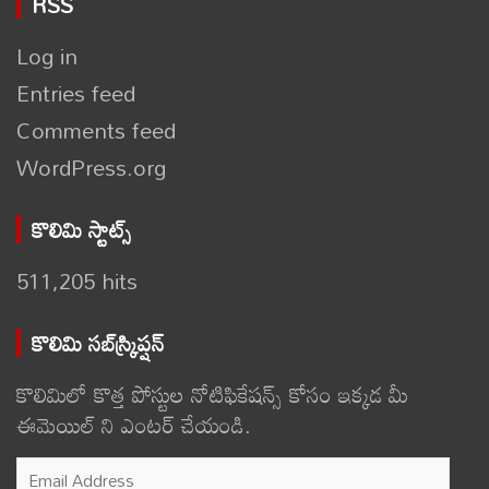
RSS
Log in
Entries feed
Comments feed
WordPress.org
కొలిమి స్టాట్స్
511,205 hits
కొలిమి సబ్‌స్క్రిప్షన్
కొలిమిలో కొత్త పోస్టుల నోటిఫికేషన్స్ కోసం ఇక్కడ మీ
ఈమెయిల్ ని ఎంటర్ చేయండి.
Email