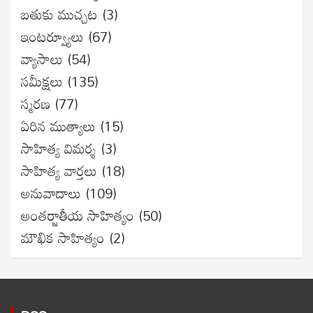
బతుకు ముచ్చట
(3)
ఇంటర్వ్యూలు
(67)
వ్యాసాలు
(54)
సమీక్షలు
(135)
స్మరణ
(77)
ఏరిన ముత్యాలు
(15)
సాహిత్య విమర్శ
(3)
సాహిత్య వార్తలు
(18)
అనువాదాలు
(109)
అంతర్జాతీయ సాహిత్యం
(50)
మౌఖిక సాహిత్యం
(2)