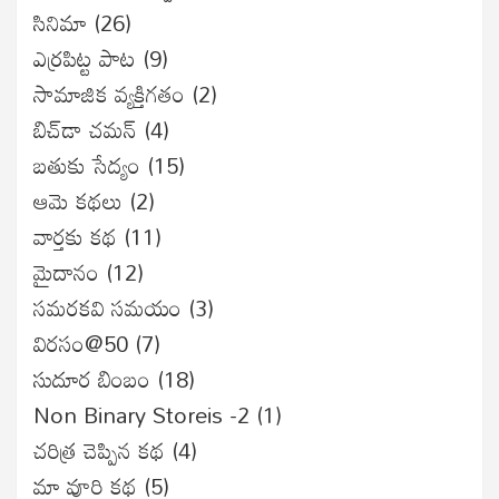
సినిమా
(26)
ఎర్రపిట్ట పాట
(9)
సామాజిక వ్యక్తిగతం
(2)
బిచ్‌డా చమన్
(4)
బతుకు సేద్యం
(15)
ఆమె కథలు
(2)
వార్తకు కథ
(11)
మైదానం
(12)
సమరకవి సమయం
(3)
విరసం@50
(7)
సుదూర బింబం
(18)
Non Binary Storeis -2
(1)
చరిత్ర చెప్పిన కథ
(4)
మా వూరి కథ
(5)