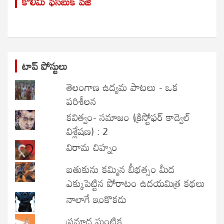
కొలిమి ఫేస్‌బుక్ పేజీ
c
h
టాప్ పోస్టులు
తెలంగాణ ఉద్యమ పాటలు - ఒక
పరిశీలన
కవిత్వం- సమాజం (క్రిస్టోఫర్ కాడ్వెల్
విశ్లేషణ) : 2
విరామ చిహ్నం
బతుకును కమ్మిన బీభత్సం మీద
ఎక్కుపెట్టిన పోరాటం ఉదయమిత్ర కథలు
నాలాగే ఇంకొకడు
ప్రమాద ఘంటిక