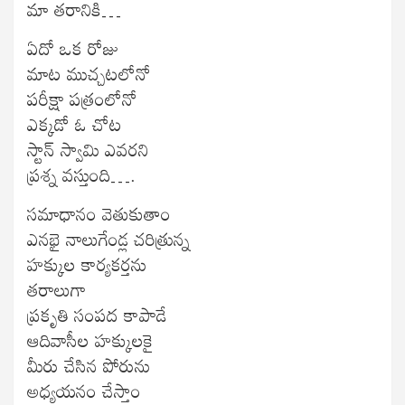
మా తరానికి…
ఏదో ఒక రోజు
మాట ముచ్చటలోనో
పరీక్షా పత్రంలోనో
ఎక్కడో ఓ చోట
స్టాన్ స్వామి ఎవరని
ప్రశ్న వస్తుంది….
సమాధానం వెతుకుతాం
ఎనభై నాలుగేండ్ల చరిత్రున్న
హక్కుల కార్యకర్తను
తరాలుగా
ప్రకృతి సంపద కాపాడే
ఆదివాసీల హక్కులకై
మీరు చేసిన పోరును
అధ్యయనం చేస్తాం