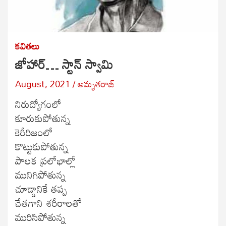
కవితలు
జోహార్… స్టాన్ స్వామి
August, 2021
అమృతరాజ్
నిరుద్యోగంలో
కూరుకుపోతున్న
కెరీరిజంలో
కొట్టుకుపోతున్న
పాలక ప్రలోభాల్లో
మునిగిపోతున్న
చూడ్డానికే తప్ప
చేతగాని శరీరాలతో
మురిసిపోతున్న