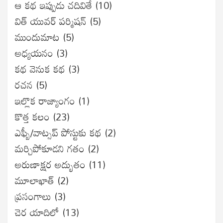
ఆ కథ ఇప్పుడు చదివితే
(10)
విత్ యువర్ పర్మిషన్
(5)
ముందుమాట
(5)
అధ్యయనం
(3)
కథ వెనుక కథ
(3)
రచన
(5)
ఇల్లొక రాజ్యాంగం
(1)
కొత్త కలం
(23)
ఎఫ్బీ/వాట్సప్ పోస్టుకు కథ
(2)
మర్చిపోకూడని గతం
(2)
అరుణాక్షర అద్భుతం
(11)
మూలాఖాత్
(2)
ప్రసంగాలు
(3)
చెర యాదిలో
(13)