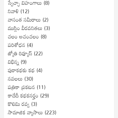
స్వేచ్ఛా విహంగాలు
(8)
నివాళి
(12)
వాసంత సమీరాలు
(2)
ముస్లిం వీరవనితలు
(3)
చలం అచంచలం
(8)
ప‌రిశోధ‌న‌
(4)
జ్యోతి రివ్యూస్
(22)
విభిన్న
(9)
పురాకథకు కథ
(4)
నవలలు
(30)
పత్రికా ప్రకటన
(11)
కాదేదీ కథకనర్హం
(29)
కొలిమి రవ్వ
(3)
సామాజిక వ్యాసాలు
(223)