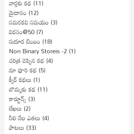
వార్తకు కథ
(11)
మైదానం
(12)
సమరకవి సమయం
(3)
విరసం@50
(7)
సుదూర బింబం
(18)
Non Binary Storeis -2
(1)
చరిత్ర చెప్పిన కథ
(4)
మా వూరి కథ
(5)
క్వీర్ కథలు
(1)
బొమ్మకు కథ
(11)
కార్టూన్స్
(3)
లేఖలు
(2)
నీలి నేల ఎతలు
(4)
పాటలు
(33)