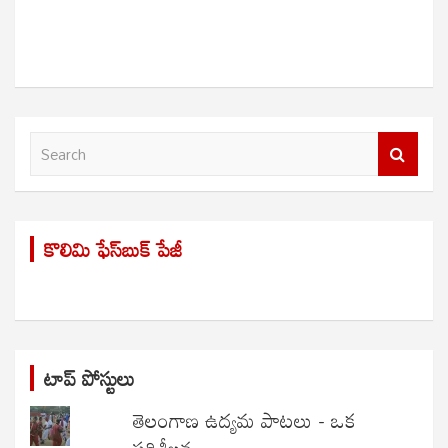
S
e
a
r
కొలిమి ఫేస్‌బుక్ పేజీ
c
h
టాప్ పోస్టులు
తెలంగాణ ఉద్యమ పాటలు - ఒక
పరిశీలన