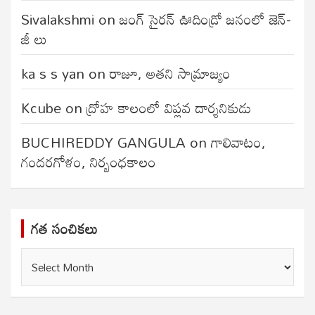
Sivalakshmi
on
జంగ్‌ సైరన్‌ ఊదిండ్రో జనంలో జెన్-
జీ లు
ka s s yan
on
రాజూ, అతని సామ్రాజ్యం
Kcube
on
ద్రోహ కాలంలో విప్లవ దార్శనికుడు
BUCHIREDDY GANGULA
on
గాలివాటం,
గందరగోళం, నిర్బంధకాలం
గత సంచికలు
గత
సంచికలు