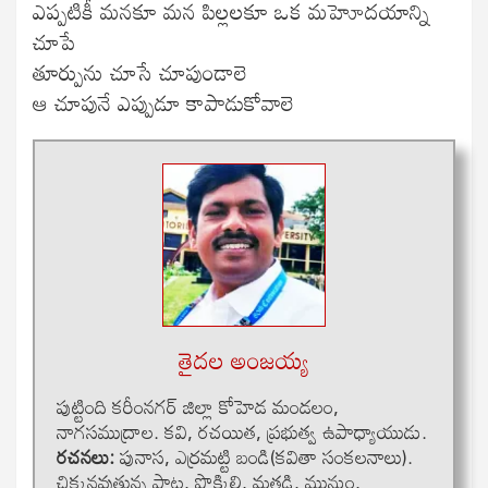
ఎప్పటికీ మనకూ మన పిల్లలకూ ఒక మహెూదయాన్ని
చూపే
తూర్పును చూసే చూపుండాలె
ఆ చూపునే ఎప్పుడూ కాపాడుకోవాలె
తైదల అంజయ్య
పుట్టింది కరీంనగర్ జిల్లా కోహెడ మండలం,
నాగసముద్రాల. కవి, రచయిత, ప్రభుత్వ ఉపాధ్యాయుడు.
రచనలు:
పునాస, ఎర్రమట్టి బండి(కవితా సంకలనాలు).
చిక్కనవుతున్న పాట, పొక్కిలి, మత్తడి, మునుం,