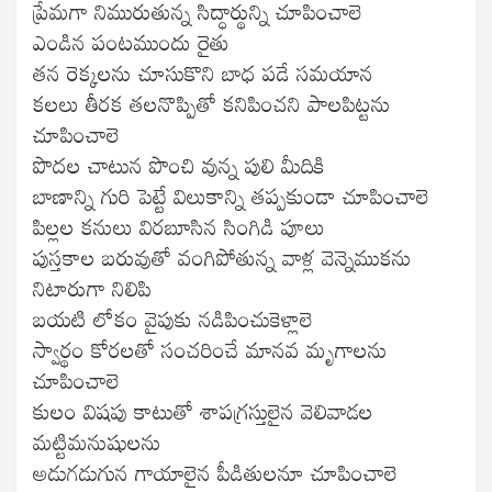
ప్రేమగా నిమురుతున్న సిద్ధార్థున్ని చూపించాలె
ఎండిన పంటముందు రైతు
తన రెక్కలను చూసుకొని బాధ పడే సమయాన
కలలు తీరక తలనొప్పితో కనిపించని పాలపిట్టను
చూపించాలె
పొదల చాటున పొంచి వున్న పులి మీదికి
బాణాన్ని గురి పెట్టే విలుకాన్ని తప్పకుండా చూపించాలె
పిల్లల కనులు విరబూసిన సింగిడి పూలు
పుస్తకాల బరువుతో వంగిపోతున్న వాళ్ల వెన్నెముకను
నిటారుగా నిలిపి
బయటి లోకం వైపుకు నడిపించుకెళ్లాలె
స్వార్థం కోరలతో సంచరించే మానవ మృగాలను
చూపించాలె
కులం విషపు కాటుతో శాపగ్రస్తులైన వెలివాడల
మట్టిమనుషులను
అడుగడుగున గాయాలైన పీడితులనూ చూపించాలె