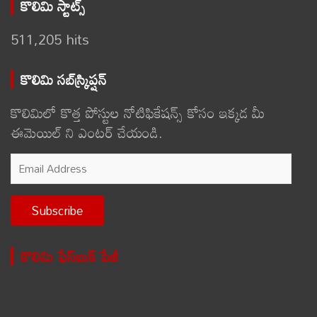
కొలిమి స్టాట్స్
511,205 hits
కొలిమి సబ్‌స్క్రిప్షన్
కొలిమిలో కొత్త పోస్టుల నోటిఫికేషన్స్ కోసం ఇక్కడ మీ
ఈమెయిల్ ని ఎంటర్ చేయండి.
Email
Address
Subscribe
కొలిమి ఫేస్‌బుక్ పేజీ