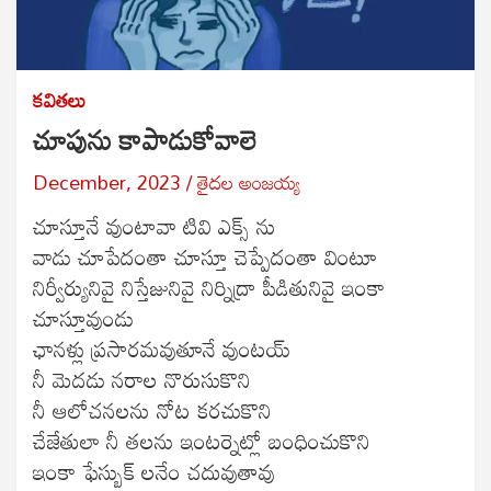
కవితలు
చూపును కాపాడుకోవాలె
December, 2023
తైదల అంజయ్య
చూస్తూనే వుంటావా టివి ఎక్స్ ను
వాడు చూపేదంతా చూస్తూ చెప్పేదంతా వింటూ
నిర్వీర్యునివై నిస్తేజునివై నిర్నిద్రా పీడితునివై ఇంకా
చూస్తూవుండు
ఛానళ్లు ప్రసారమవుతూనే వుంటయ్
నీ మెదడు నరాల నొరుసుకొని
నీ ఆలోచనలను నోట కరచుకొని
చేజేతులా నీ తలను ఇంటర్నెట్లో బంధించుకొని
ఇంకా ఫేస్బుక్ లనేం చదువుతావు