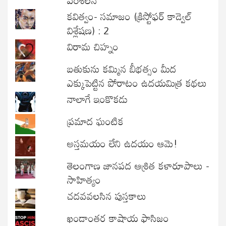
కవిత్వం- సమాజం (క్రిస్టోఫర్ కాడ్వెల్
విశ్లేషణ) : 2
విరామ చిహ్నం
బతుకును కమ్మిన బీభత్సం మీద
ఎక్కుపెట్టిన పోరాటం ఉదయమిత్ర కథలు
నాలాగే ఇంకొకడు
ప్రమాద ఘంటిక
అస్తమయం లేని ఉదయం ఆమె!
తెలంగాణ జానపద ఆశ్రిత కళారూపాలు -
సాహిత్యం
చదవవలసిన పుస్తకాలు
ఖండాంతర కాషాయ ఫాసిజం