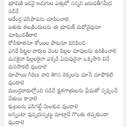
భూమికి ఇరవై అడుగుల ఎత్తులో సన్నని ఇనుపతీగమీద
నడిచే
ఆరేండ్ల పసిపాపను చూపించాలె.
బతుకు తలక్రిందులను ఈ భూమిక్ మరోవైపునూ
చూపించితీరాలె
కోడికూతనూ కోయిల పాటనూ వినిపించి
ఎగిరే పిట్టల దారుల వెంట పిల్లల చూపులను ఉరికించాలె
మనకైనా పిల్లలకైనా ఎక్కడి ఏడుపునైనా ఒక్కసారి వినే
మనసొకటి వుండాలె
రూపాయి గీరెలు వారి తెగిన రెక్కలను చూసే చూపొకటి
వుండాలె
ముండ్లదారుల్లోంచి నడిచే క్షతగాత్రులను ప్రేమతో స్పర్శించే
చేతులు కావాలె
కుట్రలను పసిగట్టే మెలకువ వుండాలె
అన్నింటా వున్నదున్నట్టు మాట్లాడే గొంతు తప్పకుండా
వుండాలె