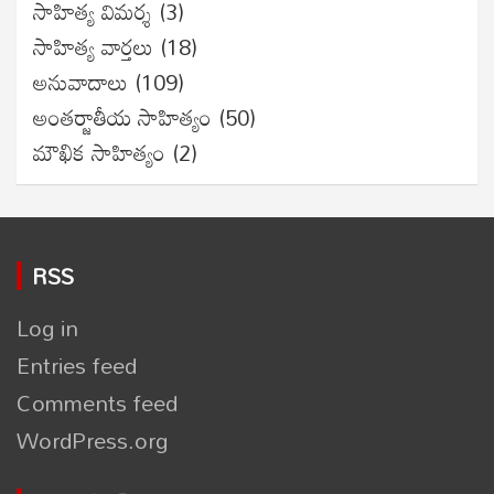
సాహిత్య విమర్శ
(3)
సాహిత్య వార్తలు
(18)
అనువాదాలు
(109)
అంతర్జాతీయ సాహిత్యం
(50)
మౌఖిక సాహిత్యం
(2)
RSS
Log in
Entries feed
Comments feed
WordPress.org