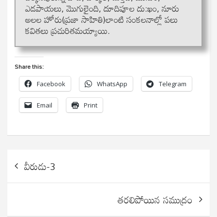
ఎడపాయలు, మొగులైంది, దూదిపూల దు:ఖం, నూరు
అలల హోరు(ప్రజా సాహితి)లాంటి సంకలనాల్లో పలు
కవితలు ప్రచురితమయ్యాయి.
Share this:
Facebook
WhatsApp
Telegram
Email
Print
Post
వీరుడు-3
navigation
తరలిపోయిన సముద్రం