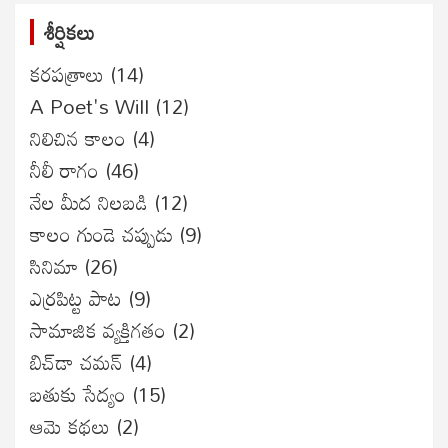
శీర్షికలు
కరపత్రాలు
(14)
A Poet's Will
(12)
నిలిచిన కాలం
(4)
నీలీ రాగం
(46)
నేల మీద నిలబడి
(12)
కాలం గుండె చప్పుడు
(9)
సినిమా
(26)
ఎర్రపిట్ట పాట
(9)
సామాజిక వ్యక్తిగతం
(2)
బిచ్‌డా చమన్
(4)
బతుకు సేద్యం
(15)
ఆమె కథలు
(2)