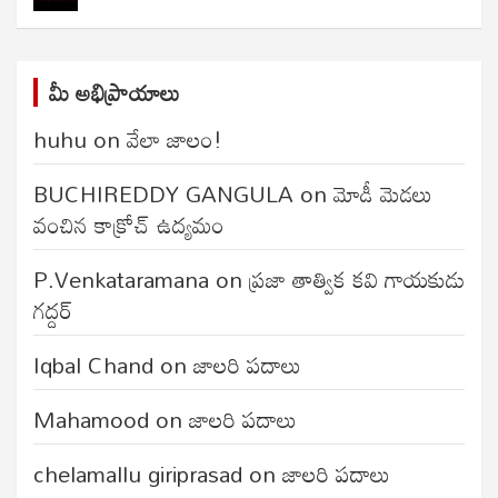
మీ అభిప్రాయాలు
huhu
on
వేలా జాలం!
BUCHIREDDY GANGULA
on
మోడీ మెడలు
వంచిన కాక్రోచ్ ఉద్యమం
P.Venkataramana
on
ప్రజా తాత్విక కవి గాయకుడు
గద్దర్
Iqbal Chand
on
జాలరి పదాలు
Mahamood
on
జాలరి పదాలు
chelamallu giriprasad
on
జాలరి పదాలు