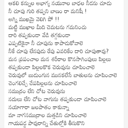
ఆకలి కన్నుల అభాగ్య నయనాల బాధల నీడను చూడు
నీ చూపు గురి తప్పని బాణం రా మనిషీ !
అగ్ని ముఖమై వెలిగి పో !!
మట్టి ముఖాల మీది చెమటను గమనించు
దారి తప్పకుండా వేడి తగ్గకుండా
ఎప్పటికైనా నీ చూపును కాపాడుకోవాలె
నీకే చూపు లేనపుడు రేపు ఎవరికేం దారి చూపుతావు?
మన ప్రపంచాల మన శరీరాల కొనసాగింపులు పిల్లలు
తప్పకుండా పిల్లలకొక చెరువును చూపించాలె
చెరువులో బుడుంగున మునకలేసే బాతులను చూపించాలె
చెంగలిచ్చే చేపపిల్లలను చూపించాలె
సముద్రం లేని చోట చెరువును
నదులు లేని చోట వాగును తప్పకుండా చూపించాలె
నయాగారా జలపాతం కాకున్నా
మా నాగసముద్రాల మత్తడిని చూపించాలె
గాయపడ్డ పావురాన్ని చేతుల్లోకి తీసుకొని