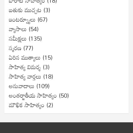
పోరాట సాహిత్యం
(18)
బతుకు ముచ్చట
(3)
ఇంటర్వ్యూలు
(67)
వ్యాసాలు
(54)
సమీక్షలు
(135)
స్మరణ
(77)
ఏరిన ముత్యాలు
(15)
సాహిత్య విమర్శ
(3)
సాహిత్య వార్తలు
(18)
అనువాదాలు
(109)
అంతర్జాతీయ సాహిత్యం
(50)
మౌఖిక సాహిత్యం
(2)