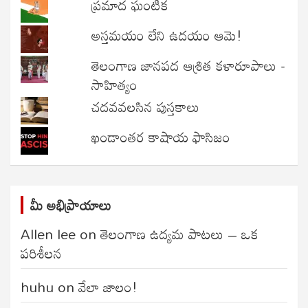
ప్రమాద ఘంటిక
అస్తమయం లేని ఉదయం ఆమె!
తెలంగాణ జానపద ఆశ్రిత కళారూపాలు -
సాహిత్యం
చదవవలసిన పుస్తకాలు
ఖండాంతర కాషాయ ఫాసిజం
మీ అభిప్రాయాలు
Allen lee
on
తెలంగాణ ఉద్యమ పాటలు – ఒక
పరిశీలన
huhu
on
వేలా జాలం!