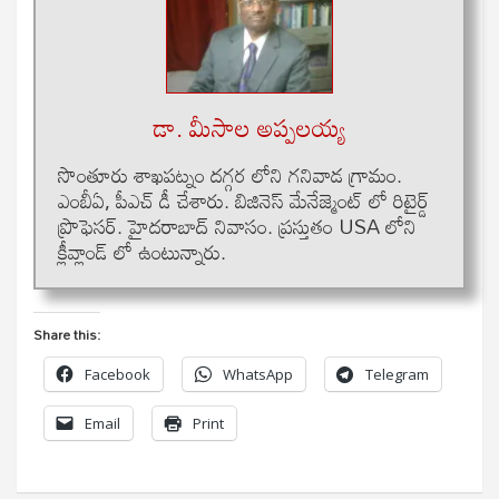
డా. మీసాల అప్పలయ్య
సొంతూరు శాఖపట్నం దగ్గర లోని గనివాడ గ్రామం.
ఎంబీఏ, పీఎచ్ డీ చేశారు. బిజినెస్ మేనేజ్మెంట్ లో రిటైర్డ్
ప్రొఫెసర్. హైదరాబాద్ నివాసం. ప్రస్తుతం USA లోని
క్లీవ్లాండ్ లో ఉంటున్నారు.
Share this:
Facebook
WhatsApp
Telegram
Email
Print