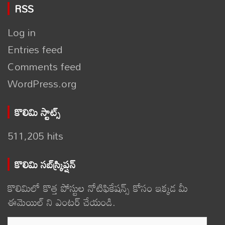
RSS
Log in
Entries feed
Comments feed
WordPress.org
కొలిమి స్టాట్స్
511,205 hits
కొలిమి సబ్‌స్క్రిప్షన్
కొలిమిలో కొత్త పోస్టుల నోటిఫికేషన్స్ కోసం ఇక్కడ మీ
ఈమెయిల్ ని ఎంటర్ చేయండి.
Email