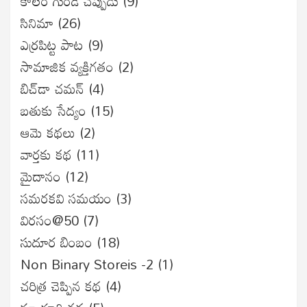
కాలం గుండె చప్పుడు
(9)
సినిమా
(26)
ఎర్రపిట్ట పాట
(9)
సామాజిక వ్యక్తిగతం
(2)
బిచ్‌డా చమన్
(4)
బతుకు సేద్యం
(15)
ఆమె కథలు
(2)
వార్తకు కథ
(11)
మైదానం
(12)
సమరకవి సమయం
(3)
విరసం@50
(7)
సుదూర బింబం
(18)
Non Binary Storeis -2
(1)
చరిత్ర చెప్పిన కథ
(4)