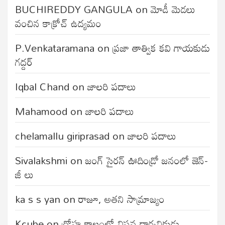
BUCHIREDDY GANGULA
on
మోడీ మెడలు
వంచిన కాక్రోచ్ ఉద్యమం
P.Venkataramana
on
ప్రజా తాత్విక కవి గాయకుడు
గద్దర్
Iqbal Chand
on
జాలరి పదాలు
Mahamood
on
జాలరి పదాలు
chelamallu giriprasad
on
జాలరి పదాలు
Sivalakshmi
on
జంగ్‌ సైరన్‌ ఊదిండ్రో జనంలో జెన్-
జీ లు
ka s s yan
on
రాజూ, అతని సామ్రాజ్యం
Kcube
on
ద్రోహ కాలంలో విప్లవ దార్శనికుడు