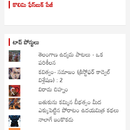
కొలిమి ఫేస్‌బుక్ పేజీ
c
h
టాప్ పోస్టులు
తెలంగాణ ఉద్యమ పాటలు - ఒక
పరిశీలన
కవిత్వం- సమాజం (క్రిస్టోఫర్ కాడ్వెల్
విశ్లేషణ) : 2
విరామ చిహ్నం
బతుకును కమ్మిన బీభత్సం మీద
ఎక్కుపెట్టిన పోరాటం ఉదయమిత్ర కథలు
నాలాగే ఇంకొకడు