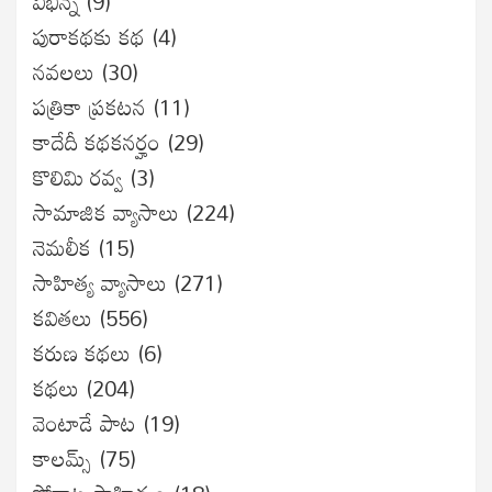
విభిన్న
(9)
పురాకథకు కథ
(4)
నవలలు
(30)
పత్రికా ప్రకటన
(11)
కాదేదీ కథకనర్హం
(29)
కొలిమి రవ్వ
(3)
సామాజిక వ్యాసాలు
(224)
నెమలీక
(15)
సాహిత్య వ్యాసాలు
(271)
కవితలు
(556)
కరుణ కథలు
(6)
కథలు
(204)
వెంటాడే పాట
(19)
కాలమ్స్
(75)