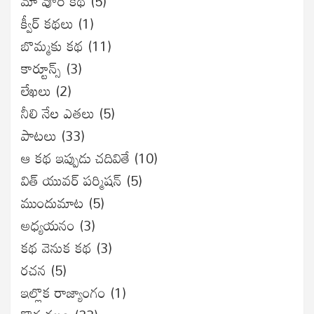
మా వూరి కథ
(5)
క్వీర్ కథలు
(1)
బొమ్మకు కథ
(11)
కార్టూన్స్
(3)
లేఖలు
(2)
నీలి నేల ఎతలు
(5)
పాటలు
(33)
ఆ కథ ఇప్పుడు చదివితే
(10)
విత్ యువర్ పర్మిషన్
(5)
ముందుమాట
(5)
అధ్యయనం
(3)
కథ వెనుక కథ
(3)
రచన
(5)
ఇల్లొక రాజ్యాంగం
(1)