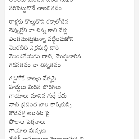
సరిపెట్టుకొనే చాలనితనం
రాళ్లకు కొట్టుకొని రక్తాలోడిన
చెప్పుల్లేని నా చిన్న కాలి వేళ్లు
ఎంతమొత్తుకున్నా పట్టించుకోని
మొరటిది ఎర్రమట్టి దారి
మొండికేయడం దాటి, మొద్దుబారిన
గిడసతనం నా చిన్నతనం
గడ్డిగోకే బాల్యం వేళ్ళపై
హద్దులు మీరిన బొరిగిలు
గాయాలు మానిన గుర్తే లేదు
నాటి ప్రపంచ బాల కార్మికున్ని
కొడవళ్ల అలసట పై
పొలాల పెత్తనాలు
గాయాల మచ్చలు
నేటికీ జ్ఞాపకాలుగా మొరాయిస్తున్నవి