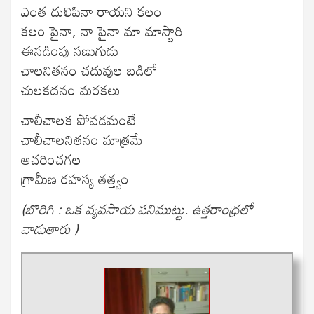
ఎంత దులిపినా రాయని కలం
కలం పైనా, నా పైనా మా మాస్టారి
ఈసడింపు సణుగుడు
చాలనితనం చదువుల బడిలో
చులకదనం మరకలు
చాలీచాలక పోవడమంటే
చాలీచాలనితనం మాత్రమే
ఆచరించగల
గ్రామీణ రహస్య తత్త్వం
(బొరిగి : ఒక వ్యవసాయ పనిముట్టు. ఉత్తరాంధ్రలో
వాడుతారు )