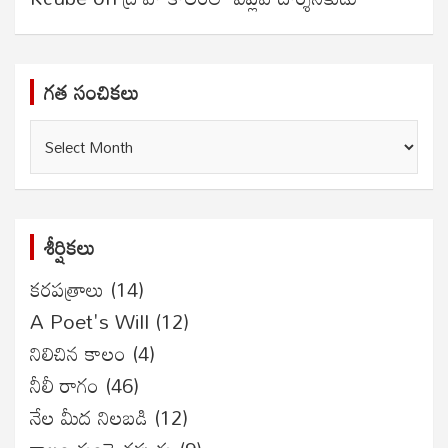
గత సంచికలు
గత
సంచికలు
శీర్షికలు
కరపత్రాలు
(14)
A Poet's Will
(12)
నిలిచిన కాలం
(4)
నీలీ రాగం
(46)
నేల మీద నిలబడి
(12)