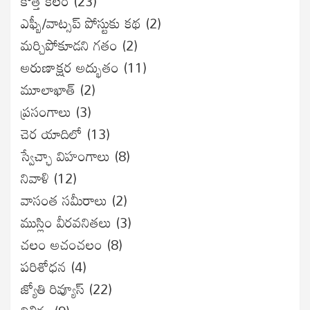
కొత్త కలం
(23)
ఎఫ్బీ/వాట్సప్ పోస్టుకు కథ
(2)
మర్చిపోకూడని గతం
(2)
అరుణాక్షర అద్భుతం
(11)
మూలాఖాత్
(2)
ప్రసంగాలు
(3)
చెర యాదిలో
(13)
స్వేచ్ఛా విహంగాలు
(8)
నివాళి
(12)
వాసంత సమీరాలు
(2)
ముస్లిం వీరవనితలు
(3)
చలం అచంచలం
(8)
ప‌రిశోధ‌న‌
(4)
జ్యోతి రివ్యూస్
(22)