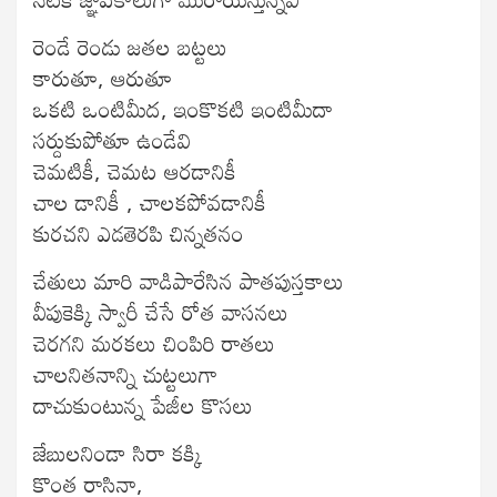
రెండే రెండు జతల బట్టలు
కారుతూ, ఆరుతూ
ఒకటి ఒంటిమీద, ఇంకొకటి ఇంటిమీదా
సర్దుకుపోతూ ఉండేవి
చెమటికీ, చెమట ఆరడానికీ
చాల డానికీ , చాలకపోవడానికీ
కురచని ఎడతెరపి చిన్నతనం
చేతులు మారి వాడిపారేసిన పాతపుస్తకాలు
వీపుకెక్కి స్వారీ చేసే రోత వాసనలు
చెరగని మరకలు చింపిరి రాతలు
చాలనితనాన్ని చుట్టలుగా
దాచుకుంటున్న పేజీల కొసలు
జేబులనిండా సిరా కక్కి
కొంత రాసినా,