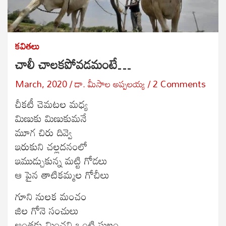
కవితలు
చాలీ చాలకపోవడమంటే…
March, 2020
డా. మీసాల అప్పలయ్య
2 Comments
చీకటీ చెమటల మధ్య
మిణుకు మిణుకుమనే
మూగ చిరు దివ్వె
ఇరుకుని చల్లదనంలో
ఇముడ్చుకున్న మట్టి గోడలు
ఆ పైన తాటికమ్మల గోచీలు
గూని నులక మంచం
జిల గోనె సంచులు
అంతకు మించని ఒంటి సుఖం