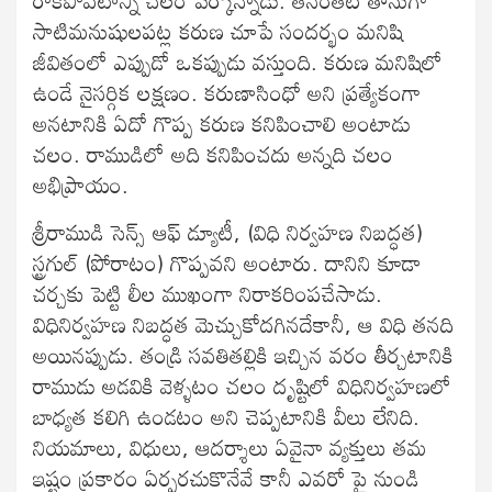
సాటిమనుషులపట్ల కరుణ చూపే సందర్భం మనిషి
జీవితంలో ఎప్పుడో ఒకప్పుడు వస్తుంది. కరుణ మనిషిలో
ఉండే నైసర్గిక లక్షణం. కరుణాసింధో అని ప్రత్యేకంగా
అనటానికి ఏదో గొప్ప కరుణ కనిపించాలి అంటాడు
చలం. రాముడిలో అది కనిపించదు అన్నది చలం
అభిప్రాయం.
శ్రీరాముడి సెన్స్ ఆఫ్ డ్యూటీ, (విధి నిర్వహణ నిబద్ధత)
స్ట్రగుల్ (పోరాటం) గొప్పవని అంటారు. దానిని కూడా
చర్చకు పెట్టి లీల ముఖంగా నిరాకరింపచేసాడు.
విధినిర్వహణ నిబద్ధత మెచ్చుకోదగినదేకానీ, ఆ విధి తనది
అయినప్పుడు. తండ్రి సవతితల్లికి ఇచ్చిన వరం తీర్చటానికి
రాముడు అడవికి వెళ్ళటం చలం దృష్టిలో విధినిర్వహణలో
బాధ్యత కలిగి ఉండటం అని చెప్పటానికి వీలు లేనిది.
నియమాలు, విధులు, ఆదర్శాలు ఏవైనా వ్యక్తులు తమ
ఇష్టం ప్రకారం ఏర్పరచుకొనేవే కానీ ఎవరో పై నుండి