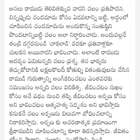
అసలు రాముడు తెలివితక్కువ వాడని చలం ప్రతిపాదన.
చిన్నప్పుడు చందమామ కోసం ఏడవటాన్ని బట్టి, అద్దంలో
చూపించిన చందమామను అందుకొన్న సంతుష్టిని
పొందటాన్నిబట్టి చలం అలా నిర్ధారించాడు. అందువల్లనే
తండ్రి దగ్గరనుండి ‘చాకలాడి’ వరకూ ప్రతివాళ్లకూ
చులకన అయినాడని భావించాడు. అలాంటి రాముడు
ఆదర్శం ఏమిటన్నది చలం ప్రశ్న. తన భార్యను
తెచ్చుకోడానికి లక్షలకొలదీ కోతుల్ని వితంతువులను చేసిన
రాముడి గురుత్వాన్ని అంగీకరించటం ఎంతవరకు
సమంజసం అన్నది చలం విచికిత్స. జీవించటం సుఖం
కోసం అనే పథం నుంచి తప్పి జీవించటం అర్పణ కోసం
అని భావించటం ఆత్మహత్య సదృశం అని భావిస్తాడు
కనుకనే చలం అర్పణను విలువగా బోధించటాన్ని
నిరాకరిస్తాడు. అర్పణ కు ఆచరణాత్మక ప్రమాణంగా
శ్రీరాముడిని చూపించటాన్ని కూడా తిరస్కరిస్తాడు. జీవితం
లోంచి సారాన్ని, సుఖాన్ని, సంతోషాన్ని పిండి