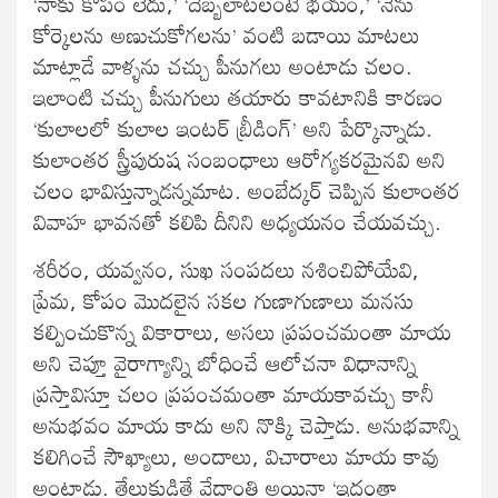
‘నాకు కోపం లేదు,’ ‘దెబ్బలాటలంటే భయం,’ ‘నేను
కోర్కెలను అణుచుకోగలను’ వంటి బడాయి మాటలు
మాట్లాడే వాళ్ళను చచ్చు పీనుగలు అంటాడు చలం.
ఇలాంటి చచ్చు పీనుగులు తయారు కావటానికి కారణం
‘కులాలలో కులాల ఇంటర్ బ్రీడింగ్’ అని పేర్కొన్నాడు.
కులాంతర స్త్రీపురుష సంబంధాలు ఆరోగ్యకరమైనవి అని
చలం భావిస్తున్నాడన్నమాట. అంబేద్కర్ చెప్పిన కులాంతర
వివాహ భావనతో కలిపి దీనిని అధ్యయనం చేయవచ్చు.
శరీరం, యవ్వనం, సుఖ సంపదలు నశించిపోయేవి,
ప్రేమ, కోపం మొదలైన సకల గుణాగుణాలు మనసు
కల్పించుకొన్న వికారాలు, అసలు ప్రపంచమంతా మాయ
అని చెప్తూ వైరాగ్యాన్ని బోధించే ఆలోచనా విధానాన్ని
ప్రస్తావిస్తూ చలం ప్రపంచమంతా మాయకావచ్చు కానీ
అనుభవం మాయ కాదు అని నొక్కి చెప్తాడు. అనుభవాన్ని
కలిగించే సౌఖ్యాలు, అందాలు, విచారాలు మాయ కావు
అంటాడు. తేలుకుడితే వేదాంతి అయినా ‘ఇదంతా