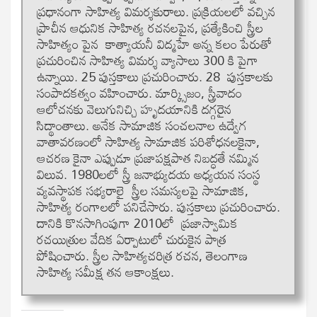
ప్రధానంగా సాహిత్య విమర్శకురాలు. ప్రక్రియలలో వచ్చిన
ప్రాచీన ఆధునిక సాహిత్య రచనలపైన, ప్రత్యేకించి స్త్రీల
సాహిత్యం పైన కాత్యాయనీ విద్మహే అన్న కలం పేరుతో
ప్రచురించిన సాహిత్య విమర్శ వ్యాసాలు 300 కి పైగా
ఉన్నాయి. 25 పుస్తకాలు ప్రచురించారు. 28 పుస్తకాలకు
సంపాదకత్వం వహించారు. మార్క్సిజం, స్త్రీవాదం
ఆలోచనకు వెలుగునిచ్చి హృదయానికి దగ్గరైన
సిద్థాంతాలు. అనేక సామాజిక సంచలనాల ఉద్వేగ
వాతావరణంలో సాహిత్య సామాజిక పరిశోధనలకైనా,
ఆచరణ కైనా ఎప్పుడూ ప్రజాపక్షపాత నిబద్ధతే నమ్మిన
విలువ. 1980లలో స్త్రీ జనాభ్యుదయ అధ్యయన సంస్థ
వ్యవస్థాపక సభ్యరాలై స్త్రీల సమస్యలపై సామాజిక,
సాహిత్య రంగాలలో పనిచేసారు. పుస్తకాలు ప్రచురించారు.
దానికి కొనసాగింపుగా 2010లో ప్రజాస్వామిక
రచయిత్రుల వేదిక ఏర్పాటులో చురుకైన పాత్ర
పోషించారు. స్త్రీల సాహిత్యచరిత్ర రచన, తెలంగాణ
సాహిత్య సమీక్ష తన ఆకాంక్షలు.