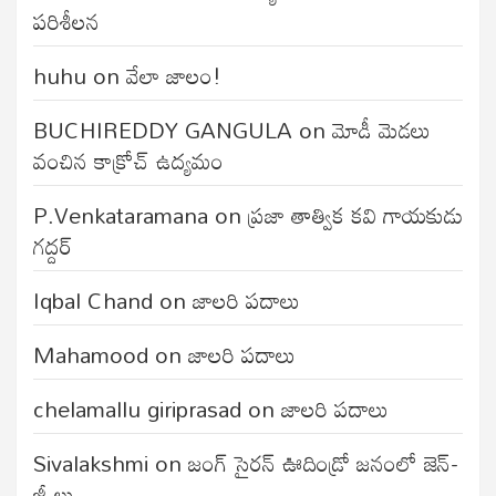
పరిశీలన
huhu
on
వేలా జాలం!
BUCHIREDDY GANGULA
on
మోడీ మెడలు
వంచిన కాక్రోచ్ ఉద్యమం
P.Venkataramana
on
ప్రజా తాత్విక కవి గాయకుడు
గద్దర్
Iqbal Chand
on
జాలరి పదాలు
Mahamood
on
జాలరి పదాలు
chelamallu giriprasad
on
జాలరి పదాలు
Sivalakshmi
on
జంగ్‌ సైరన్‌ ఊదిండ్రో జనంలో జెన్-
జీ లు