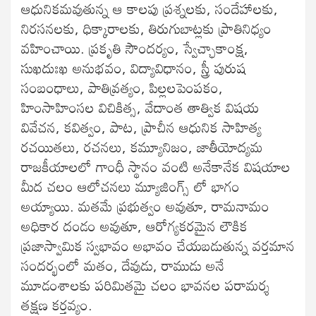
ఆధునికమవుతున్న ఆ కాలపు ప్రశ్నలకు, సందేహాలకు,
నిరసనలకు, ధిక్కారాలకు, తిరుగుబాట్లకు ప్రాతినిధ్యం
వహించాయి. ప్రకృతి సౌందర్యం, స్వేచ్ఛాకాంక్ష,
సుఖదుఃఖ అనుభవం, విద్యావిధానం, స్త్రీ పురుష
సంబంధాలు, పాతివ్రత్యం, పిల్లలపెంపకం,
హింసాహింసల విచికిత్స, వేదాంత తాత్విక విషయ
వివేచన, కవిత్వం, పాట, ప్రాచీన ఆధునిక సాహిత్య
రచయితలు, రచనలు, కమ్యూనిజం, జాతీయోద్యమ
రాజకీయాలలో గాంధీ స్థానం వంటి అనేకానేక విషయాల
మీద చలం ఆలోచనలు మ్యూజింగ్స్ లో భాగం
అయ్యాయి. మతమే ప్రభుత్వం అవుతూ, రామనామం
అధికార దండం అవుతూ, ఆరోగ్యకరమైన లౌకిక
ప్రజాస్వామిక స్వభావం అభావం చేయబడుతున్న వర్తమాన
సందర్భంలో మతం, దేవుడు, రాముడు అనే
మూడంశాలకు పరిమితమై చలం భావనల పరామర్శ
తక్షణ కర్తవ్యం.