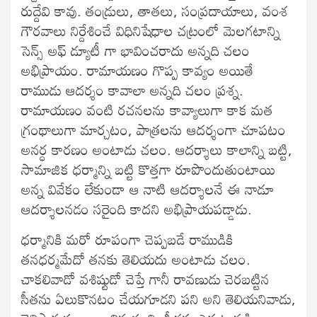
రుద్దేవి కావు. తండ్రులు, తాతలు, సంప్రదాయాలు, వంశ
గౌరవాలు నిర్దేశించే విధినిషేధాల చట్రంలో మెలగటాన్ని
సెన్స్ అఫ్ డ్యూటీ గా భావించరాదు అన్నది చలం
అభిప్రాయం. రామాయణం గొప్ప కావ్యం అయితే
రాముడు ఆదర్శం కావాలా అన్నది చలం ప్రశ్న.
రామాయణం వంటి రచనలను కావ్యాలుగా కాక మత
గ్రంథాలుగా మార్చటం, పాత్రలను ఆదర్శంగా చూపటం
అనర్ధ కారణం అంటాడు చలం. ఆదర్శాలు కాలాన్ని బట్టి,
సామాజిక ధర్మాన్ని బట్టి కొత్తగా రూపొందుతుంటాయి
అన్న వివేకం లేకుండా ఆ నాటి ఆదర్శాలనే ఈ నాడూ
ఆదర్శాలనడం సరైంది కాదని అభిప్రాయపడ్డాడు.
ధర్మానికి మరో రూపంగా చెప్పబడే రాముడికి
తనధర్మమేదో తనకు తెలియదు అంటాడు చలం.
చాకలివాడో వశిష్టుడో చెప్తే గానీ రావణుడు చెరబట్టిన
సీతను ఏలుకొనటం చేయగూడని పని అని తెలియనివాడు,