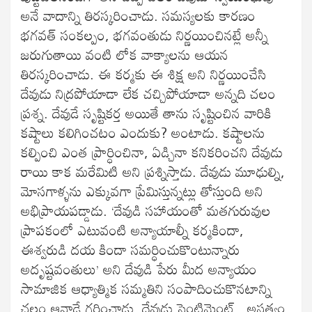
అనే వాదాన్ని తిరస్కరించాడు. సమస్యలకు కారణం
భగవత్ సంకల్పం, భగవంతుడు నిర్ణయించినట్లే అన్నీ
జరుగుతాయి వంటి లోక వాక్యాలను ఆయన
తిరస్కరించాడు. ఈ కర్మకు ఈ శిక్ష అని నిర్ణయించేసి
దేవుడు నిద్రపోయాడా లేక చచ్చిపోయాడా అన్నది చలం
ప్రశ్న. దేవుడే సృష్టికర్త అయితే తాను సృష్టించిన వారికి
కష్టాలు కలిగించటం ఎందుకు? అంటాడు. కష్టాలను
కల్పించి ఎంత ప్రార్ధించినా, ఏడ్చినా కనికరించని దేవుడు
రాయి కాక మరేమిటి అని ప్రశ్నిస్తాడు. దేవుడు మూఢుల్ని,
మోసగాళ్ళను ఎక్కువగా ప్రేమిస్తున్నట్లు తోస్తుంది అని
అభిప్రాయపడ్డాడు. ‘దేవుడి సహాయంతో మతగురువుల
ప్రాపకంలో ఎటువంటి అన్యాయాల్నీ కర్మకిందా,
ఈశ్వరుడి దయ కిందా సమర్ధించుకొంటున్నారు
అదృష్టవంతులు’ అని దేవుడి పేరు మీద అన్యాయం
సామాజిక ఆధ్యాత్మిక సమ్మతిని సంపాదించుకొనటాన్ని
చలం ఆనాడే గర్హించాడు. దేవుడు సెంటిమెంట్ , అసత్యం