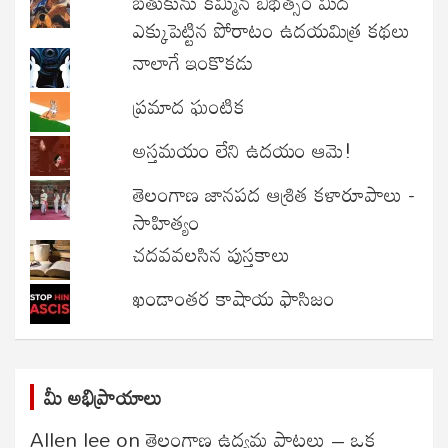
బతుకును కమ్మిన బీభత్సం మీద
ఎక్కుపెట్టిన పోరాటం ఉదయమిత్ర కథలు
నాలాగే ఇంకొకడు
ప్రమాద ఘంటిక
అస్తమయం లేని ఉదయం ఆమె!
తెలంగాణ జానపద ఆశ్రిత కళారూపాలు -
సాహిత్యం
చదవవలసిన పుస్తకాలు
ఖండాంతర కాషాయ ఫాసిజం
మీ అభిప్రాయాలు
Allen lee
on
తెలంగాణ ఉద్యమ పాటలు – ఒక