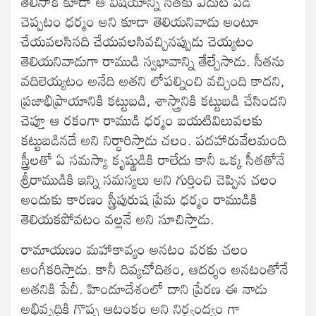
తెలిసాక కూడా ఆ విషయాన్ని సీతకు ఎదుట పడి
చెప్పటం ధర్మం అని కూడా తెలియనివాడు అంటూ
చేయవలసినది చేయవలసివచ్చినప్పుడు చెయ్యటం
తెలియనివాడుగా రాముడి స్వభావాన్ని తేల్చేసాడు. సీతను
వదిలెయ్యటం అనేది అతని లోపల్నించి వచ్చింది కాదని,
ప్రజాభిప్రాయానికి కట్టుబడి, శాస్త్రానికి కట్టుబడి చేసిందని
చెప్తూ ఆ రకంగా రాముడి ధర్మం బయటివిలువలకు
కట్టుబడినదే అని నిర్ధారిస్తాడు చలం. పదహారువేలమంది
స్త్రీలతో ఏ సమస్యా కృష్ణుడికి రాలేదు కానీ ఒక్క సీతతోనే
శ్రీరాముడికి ఇన్ని సమస్యలు అని గుర్తించి చెప్పిన చలం
అందుకు కారణం స్త్రీపురుష ప్రేమ ధర్మం రాముడికి
తెలియకపోవటం వల్లనే అని సూచిస్తాడు.
రామాయణం మహాకావ్యం అనటం వరకు చలం
అంగీకరిస్తాడు. కానీ దివ్యచోదితం, ఆదర్శం అనటంతోనే
అతనికి పేచీ. హిందూదేశంలో దాని ప్రేరణ ఈ నాడు
అభివృద్ధికి గొప్ప ఆటంకం అని నిర్ద్వంద్వం గా