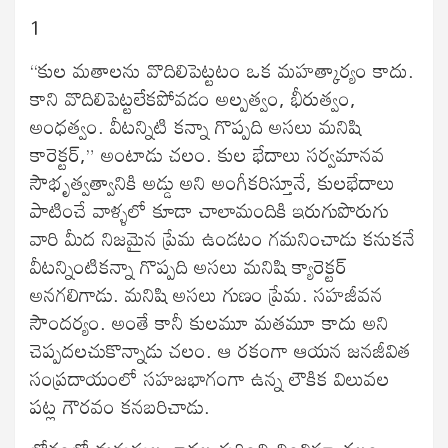
1
“కుల మతాలను వొదిలిపెట్టటం ఒక మహత్కార్యం కాదు.
కాని వొదిలిపెట్టలేకపోవడం అల్పత్వం, భీరుత్వం,
అంధత్వం. వీటన్నిటి కన్నా గొప్పది అసలు మనిషి
కారెక్టర్,” అంటాడు చలం. కుల భేదాలు సర్వమానవ
సౌభృత్వత్వానికి అడ్డు అని అంగీకరిస్తూనే, కులభేదాలు
పాటించే వాళ్ళలో కూడా చాలామందికి ఇరుగుపొరుగు
వారి మీద నిజమైన ప్రేమ ఉండటం గమనించాడు కనుకనే
వీటన్నింటికన్నా గొప్పది అసలు మనిషి క్యారెక్టర్
అనగలిగాడు. మనిషి అసలు గుణం ప్రేమ. సహజీవన
సౌందర్యం. అంతే కానీ కులమూ మతమూ కాదు అని
చెప్పదలచుకొన్నాడు చలం. ఆ రకంగా ఆయన జనజీవిత
సంప్రదాయంలో సహజభాగంగా ఉన్న లౌకిక విలువల
పట్ల గౌరవం కనబరిచాడు.