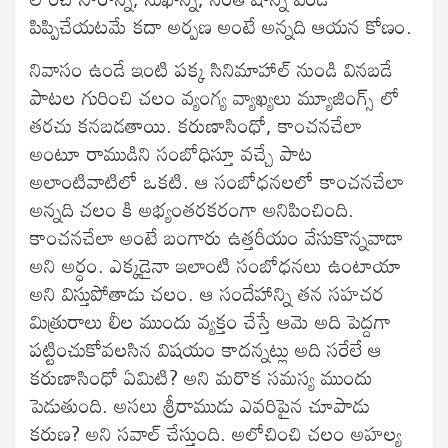
పిప్పిచేయటమే కదా అర్పణ అంటే అన్నది ఆయన కోణం.
నివాసం ఉండే ఇంటి పక్క సినిమాహాల్ నుండి వినబడే
పాటల గురించి చలం వ్యంగ్య వ్యాఖ్యలు మ్యూజింగ్స్ లో
తరచు కనబడతాయి. కరుణాసింధో, కాంచనచేలా
అంటూ రాముడిని సంబోధిస్తూ వచ్చే పాట
అలాంటివాటిలో ఒకటి. ఆ సంబోధనలలో కాంచనచేలా
అన్నది చలం కి అభ్యంతరకరంగా అనిపించింది.
కాంచనచేలా అంటే బంగారు ఉత్తరీయం వేసుకొన్నవాడా
అని అర్ధం. ఎక్కడైనా ఇలాంటి సంబోధనలు ఉంటాయా
అని విస్తుపోతాడు చలం. ఆ సందేహాన్ని తన సహచర
మిత్రురాలు లీల ముందు వ్యక్తం చేస్తే ఆమె అది పెద్దగా
పట్టించుకోవలసిన విషయం కాదన్నట్లు అది సరేలే ఆ
కరుణాసింధో ఏమిటి? అని మరొక సమస్య ముందు
పెడుతుంది. అసలు శ్రీరాముడు ఎవరిపైన చూపాడు
కరుణ? అని సవాల్ చేస్తుంది. అలోచించి చలం అహల్య