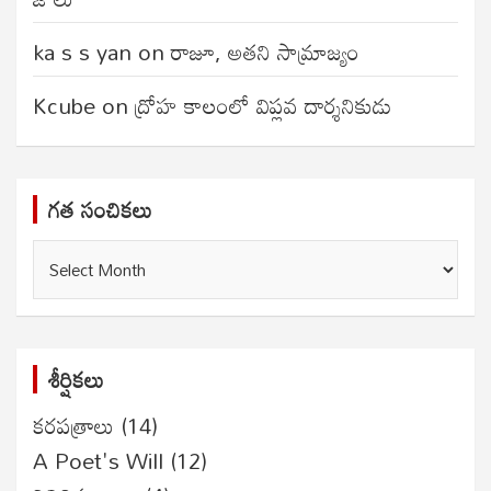
ka s s yan
on
రాజూ, అతని సామ్రాజ్యం
Kcube
on
ద్రోహ కాలంలో విప్లవ దార్శనికుడు
గత సంచికలు
గత
సంచికలు
శీర్షికలు
కరపత్రాలు
(14)
A Poet's Will
(12)