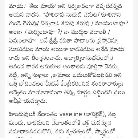
మాయ,’ ‘తేలు మాయ’ అని నిర్వికారంగా చెప్పలేడన్నది
ఆయన వాదన. “పాలికాపు నుదుటి చెమట/ కూలివాని
గుండె చెరువు/ బిచ్చగాడి కడుపు కరువు / మాయంటావూ?
అంతా / మిథ్యంటావూ ?/ నా ముద్దుల వేదాంతీ /
ఏమంటావూ” అనే శ్రీశ్రీ కవితా పాదాలను ప్రస్తావిస్తూ
సుఖపడటం మాయ అయినా బాధపడటం అనేది మాయ
కాదు అని తీర్మానించాడు. ఆధ్యాత్మికానుభవంలోని
ఆనంద కారక అనుకూల అంశాలను పూర్తిగా వెనక్కు
నెట్టి, అన్ని సుఖాలు ,కామాలు ఒదులుకోవలసినవి అని
ఒత్తి బోధించటం మీదనే కేంద్రీకరించిన శంకరాచార్యుడి
అద్వైతం మాయావాదంగా తప్పు మార్గం పట్టిందని చలం
అభిప్రాయపడ్డాడు.
హిందువులకి వేదాంతం vaseline (వాసెలైన్), నల్ల
మందు, బాధనుంచి వేదాంతంలోకి వెళ్లి మనస్సుని
సమాధానపరచుకొని, తమ కౄరత్వంలో, స్వార్థంలో