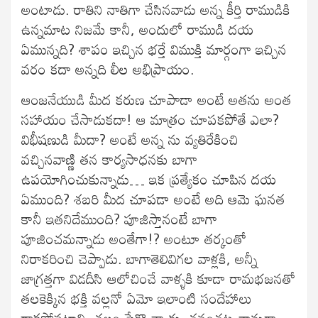
అంటాడు. రాతిని నాతిగా చేసినవాడు అన్న కీర్తి రాముడికి
ఉన్నమాట నిజమే కానీ, అందులో రాముడి దయ
ఏమున్నది? శాపం ఇచ్చిన భర్తే విముక్తి మార్గంగా ఇచ్చిన
వరం కదా అన్నది లీల అభిప్రాయం.
ఆంజనేయుడి మీద కరుణ చూపాడా అంటే అతను అంత
సహాయం చేసాడుకదా! ఆ మాత్రం చూపకపోతే ఎలా?
విభీషణుడి మీదా? అంటే అన్న ను వ్యతిరేకించి
వచ్చినవాణ్ణి తన కార్యసాధనకు బాగా
ఉపయోగించుకున్నాడు… ఇక ప్రత్యేకం చూపిన దయ
ఏముంది? శబరి మీద చూపడా అంటే అది ఆమె ఘనత
కానీ ఇతనిదేముంది? పూజిస్తానంటే బాగా
పూజించమన్నాడు అంతేగా!? అంటూ తర్కంతో
నిరాకరించి చెప్పాడు. బాగాతెలివిగల వాళ్లకి, అన్నీ
జాగ్రత్తగా విడదీసి ఆలోచించే వాళ్ళకి కూడా రామభజనతో
తలకెక్కిన భక్తి వల్లనో ఏమో ఇలాంటి సందేహాలు
రాకపోవటాన్ని చలం పేర్కొన్నాడు. తనంతట తానుగా