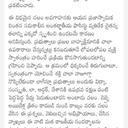
ప్రకటించాడు.
ఈ విధమైన చలం అవగాహనకు ఆయన ప్రజాస్వామిక
చింతన సమకాలీన అంతర్జాతీయ ఫాసిస్టు వ్యతిరేక చైతన్య
తలాన్ని ఎక్కడో స్పృశించి ఉండటమే కారణం
అనిపిస్తుంది. ప్రభుత్వాలు ప్రజల బాహ్యక్షేమానికి చాలా
ఉపకారాలు చేస్తున్నట్లు కనబడుతూనే లోపలలోపల వ్యక్తి
స్వాతంత్రం హరించే ప్రక్రియ కొనసాగుతుండటాన్ని
గ్రహించి చెప్పాడు. ఆ క్రమంలో ధిక్కరించే తిరుగుబాటూ,
స్వతంత్రంగా యోచించే శక్తి చాలా నాజూగ్గా
నొప్పిలేకుండా లాగేస్తూ ప్రభుత్వాలు అందుకు విద్యా,
సంస్కృతి, లా, ఆర్డర్, దేశానికి ఉపద్రవ రక్షణ వంటి
పెద్దపెద్ద పేర్లు పెడుతుంటారని అంటాడు చలం. డెబ్బై
అయిదేళ్ల క్రితం రాముడి నుండి రాజ్యం వరకు చలం
వేసిన ఈ ప్రశ్నలు, వెలిబుచ్చిన అభిప్రాయాలు, చేసిన
వ్యాఖ్యలు ఈ నాటి మత రాజకీయ సందర్భాలను