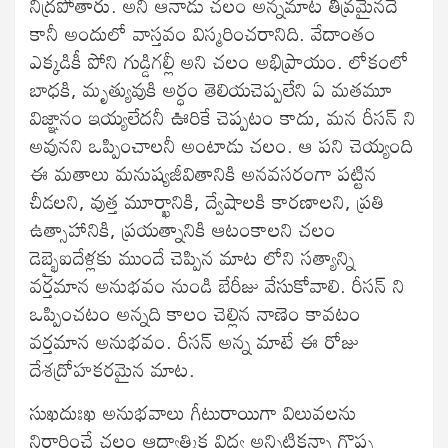
నిద్రపోతారు. అని ఆనాడు చలం అన్నమాట తీవ్రమైనదే
కానీ అందులో వాస్తవం విస్మరించరానిది. వేదాంతం
ఎక్కడికీ పోని గుడ్డిగల్లీ అని చలం అభిప్రాయం. లోకంలో
బాధకి, మృత్యువుకి అర్ధం తెలియచెప్పలేని ఏ మతమూ
విజ్ఞానం ఇయ్యలేదనీ ఊరికే చెప్పటం కాదు, మన రీసన్ ని
అవునని ఒప్పించాలనీ అంటాడు చలం. ఆ పని చెయ్యంది
ఈ మతాలు మనుష్యజీవితానికి అనవసరంగా పట్టిన
చీడలని, వుత్త మూర్ఖానికి, ద్వేషాలకి కారణాలని, ప్రతి
ఉత్సాహానికి, ప్రయత్నానికి ఆటంకాలని చలం
డెబ్భైఐదేళ్లకు ముందే చెప్పిన మాట లోని సత్యాన్ని
వర్తమాన అనుభవం నుండి బేరీజు వేసుకోవాలి. రీసన్ ని
ఒప్పించటం అన్నది కాలం చెల్లిన నాణెం కావటం
వర్తమాన అనుభవం. రీసన్ అన్న మాటే ఈ రోజు
దేశద్రోహకరమైన మాట.
సుఖదుఃఖ అనుభవాలు గీటురాయిగా విలువలను
నిర్ధారించే చలం ఆధ్యాత్మిక విద్య అన్నిటికన్నా గొప్ప