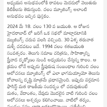
అధ్యయన అనుభవంలోకి రావటం మెదడులో వెలుతురు
కిటికీలను తెరుస్తుంది. చలం మ్యూజింగ్స్ అలాంటి
అనుభవం ఇచ్చిన పుస్తకం.
2024 మే 18. చలం 130 వ జయంతి. ఆ రోజున
హైదరాబాద్ లో జరిగే ఒక సభలో మాట్లాడటానికి
మ్యుజింగ్స్ చదువ వలసి వచ్చింది. 30 ఏళ్ళ తరువాత
మళ్ళీ చదవటం ఇదే. 1994 చలం శతజయంతి
సంవత్సరం. తెలుగు సమాజ చరిత్రను, సాహిత్యాన్ని
స్త్రీవాద దృక్కోణం నుండి అధ్యయనం చేస్తున్న కాలం. ఆ
క్రమం లోనే అప్పుడు స్త్రీపురుష సంబంధాల గురించి చలం
ఆలోచనలు మ్యూజింగ్స్ లో ఎలా భాగమయ్యాయో తెలుసు
కోవాలన్న దృష్టి మాత్రమే ప్రధానమైంది. ఇప్పుడు వర్తమాన
ఫాసిస్ట్ మత రాజకీయ సందర్భం లో చదువుతుంటే
మతం, వేదాంతం, దేవుడు మొదలైన వాటి గురించి చలం
ఆలోచనలు ఆశ్చర్యం కలిగించాయి. వాటిలో తర్కం,
వ్యంగ్యం నన్ను బాగా ఆకట్టుకొన్నాయి. ప్రత్యేకించి