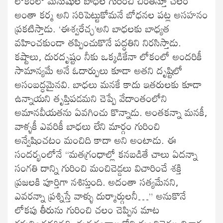
లోకంలో మనుషుల బాధల గురించి చింతిస్తూ చలం
అంతా కర్మ అని సరిపెట్టుకోమనే బోధనల పట్ల అసహనం
ప్రకటిస్తాడు. ‘ఈశ్వరేచ్ఛ’అని బాధలకు బాధ్యత
వహించకుండా తప్పించుకొనే పద్ధతిని నిరసిస్తాడు.
కష్టాలు, దురదృష్టం నీకు ఒక్కడికేనా లోకంలో అందరికీ
సామాన్యమే అనే ఓదార్పులు కూడా అతని దృష్టిలో
అసంబద్ధమైనవి. బాధలు మనకే కాదు ఇతరులకు కూడా
ఉన్నాయని తృప్తిపడమని చెప్పే వేదాంతంలోని
అమానవీయతను ఏవగించు కొన్నాడు. అంతకన్నా మనకీ,
వాళ్ళకీ ఎవరికీ బాధలు లేని మార్గం గురించి
అన్వేషించటం మంచిది కాదా అని అంటాడు. ఈ
సందర్భంలోనే “మతగ్రంధాల్లో కనబడితే చాలు ఏదన్నా
సంగతి దాన్ని గురించి మంచిచెడ్డలు విచారించే శక్తి
ప్రజలకి పూర్తిగా నశిస్తుంది. అదంతా సత్యమేనని,
ఎవరన్నా ప్రశ్నిస్తే వాళ్ళు దుర్మార్గులనీ…” అనుకొనే
లోకపు తీరును గురించి చలం చెప్పిన మాట