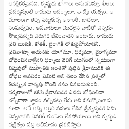
ఆసక్తికరమైనవి. కృష్ణుడు భోగాలు అనుభవిస్తూ, లీలలు
ప్రదర్శిస్తుంటే రాముడు ఆదర్శాలూ, వాటికై యత్నం, ఆ
మూలంగా తెచ్చి పెట్టుకున్న అశాంతీ, బాధలూ,
సంఘద్వేషం, అపవాదులూ మొదలైన వాటితో ఎన్నడూ
సౌఖ్యమన్నది ఎరుగక జీవించాడని అంటాడు. రాముడు
ప్రతి ఋషికి, కోతికీ, బైరాగికి లోకువైపోయాడనీ,
ప్రతివాళ్ళూ ఆయనకు యోగమూ, ధర్మమూ, వైరాగ్యమూ
బోధించినవాళ్లేనని ధర్మాలు వెలిగే యుగంలో స్వయంగా
విష్ణువులో ముప్పాతిక అంశతో పుట్టిన శ్రీరాముడికి ఈ
బోధల అవసరం ఏమిటి అని చలం వేసిన ప్రశ్నలో
తిరస్కృత వాచ్యపు కొంటె తనం వినబడుతుంది.
ధర్మరాజుతో కలిపి శ్రీరాముడికి ఎవరు బోధించినా
చచ్చేదాకా జ్ఞానం వచ్చినట్లు లేదు అని విసుక్కొంటాడు
కూడా. అదే అన్ని అల్లరి పనులు చేసిన శ్రీకృష్ణుడికి ఏమి
చెప్పటానికి ఎవరికీ గుండెలు లేకపోయాయి అని కృష్ణుడి
వ్యక్తిత్వం పట్ల అభిమానం ప్రకటిస్తాడు.