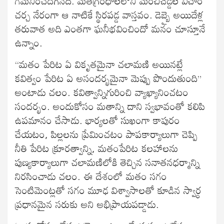
గమనించదగినది. మతగ్రంధాలలోని మంచిచెడ్డల విచార
చర్చ నేరంగా ఆ నాటికే స్థిరపడ్డ వాస్తవం. డెబ్బై అయిదేళ్ల
తరువాత అది ఎంతగా ఘనీభవించిందో మనం చూస్తూనే
ఉన్నాం.
“మతం పేరిట ఏ వికృతమైనా చలామణి అయినట్లే
కవిత్వం పేరిట ఏ అసందర్భమైనా మెప్పు పొందుతుంది”
అంటాడు చలం. కవిత్వాన్నిగురించి వ్యాఖ్యానించటం
సందర్భం. అందుకోసం మతాన్ని దాని స్వభావంతో కలిపి
ఉపమానం చేసాడు. భార్యలతో సుఖంగా కాపురం
చేయటం, పిల్లలను ప్రేమించటం పాపకార్యాలుగా చెప్పి
నీతి పేరిట క్రూరత్వాన్ని, మతంపేరిట కలహాలను
పుణ్యకార్యాలుగా చలామణిలోకి తెచ్చిన సనాతనధర్మాన్ని
నిరసించాడు చలం. ఈ దేశంలో మతం సగం
సెంటిమెంట్లతో సగం మూఢ విశ్వాసాలతో కూడిన స్వార్ధ
ప్రధానమైన సరుకు అని అభిప్రాయపడ్డాడు.