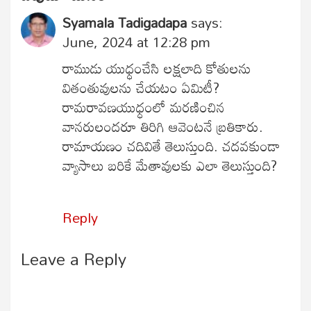
Syamala Tadigadapa
says:
June, 2024 at 12:28 pm
రాముడు యుధ్ధంచేసి లక్షలాది కోతులను
వితంతువులను చేయటం ఏమిటీ?
రామరావణయుధ్ధంలో మరణించిన
వానరులందరూ తిరిగి ఆవెంటనే బ్రతికారు.
రామాయణం చదివితే తెలుస్తుంది. చదవకుండా
వ్యాసాలు బరికే మేతావులకు ఎలా తెలుస్తుంది?
Reply
Leave a Reply