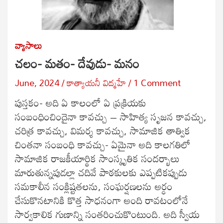
వ్యాసాలు
చలం- మతం- దేవుడు- మనం
June, 2024
కాత్యాయనీ విద్మహే
1 Comment
పుస్తకం- అది ఏ కాలంలో ఏ ప్రక్రియకు
సంబంధించిందైనా కావచ్చు – సాహిత్య సృజన కావచ్చు,
చరిత్ర కావచ్చు, విమర్శ కావచ్చు, సామాజిక తాత్విక
చింతనా సంబంధి కావచ్చు- ఏమైనా అది కాలగతిలో
సామాజిక రాజకీయార్థిక సాంస్కృతిక సందర్భాలు
మారుతున్నపుడల్లా చదివే పాఠకులకు ఎప్పటికప్పుడు
సమకాలీన సంక్లిష్టతలను, సంఘర్షణలను అర్ధం
చేసుకొనటానికి కొత్త సాధనంగా అంది రావటంలోనే
సార్వకాలిక గుణాన్ని సంతరించుకొంటుంది. అది స్వీయ