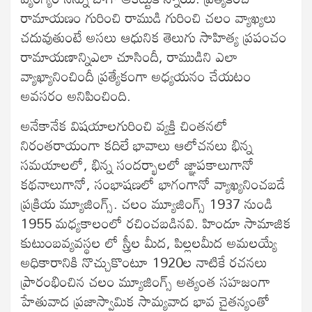
రామాయణం గురించి రాముడి గురించి చలం వ్యాఖ్యలు
చదువుతుంటే అసలు ఆధునిక తెలుగు సాహిత్య ప్రపంచం
రామాయణాన్నిఎలా చూసిందీ, రాముడిని ఎలా
వ్యాఖ్యానించిందీ ప్రత్యేకంగా అధ్యయనం చేయటం
అవసరం అనిపించింది.
అనేకానేక విషయాలగురించి వ్యక్తి చింతనలో
నిరంతరాయంగా కదిలే భావాలు ఆలోచనలు భిన్న
సమయాలలో, భిన్న సందర్భాలలో జ్ఞాపకాలుగానో
కథనాలుగానో, సంభాషణలో భాగంగానో వ్యాఖ్యనించబడే
ప్రక్రియ మ్యూజింగ్స్. చలం మ్యూజింగ్స్ 1937 నుండి
1955 మధ్యకాలంలో రచించబడినవి. హిందూ సామాజిక
కుటుంబవ్యవస్థల లో స్త్రీల మీద, పిల్లలమీద అమలయ్యే
అధికారానికి నొచ్చుకొంటూ 1920ల నాటికే రచనలు
ప్రారంభించిన చలం మ్యూజింగ్స్ అత్యంత సహజంగా
హేతువాద ప్రజాస్వామిక సామ్యవాద భావ చైతన్యంతో