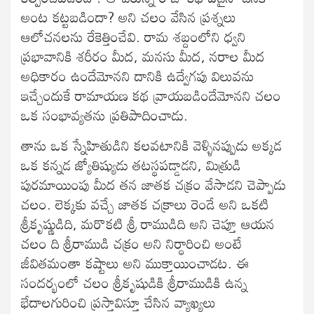
అంట కట్టబడిందా? అని చలం వేసిన ప్రశ్నలు
ఆలోచనలను రేకెత్తించేవి. రామ శబ్దంలోని ధ్వని
ప్రభావానికి శరీరం మీద, మనసు మీద, నరాల మీద
అధికారం ఉందేమోనని దానికి ఉద్వేగపు విలువను
ఇచ్చేందుకే రామాయణ కథ వ్రాయబడిందేమోనని చలం
ఒక సంభావ్యతను ప్రతిపాదించాడు.
తాను ఒక స్నేహితుడిని కలవటానికి వెళ్ళినప్పుడు అక్కడ
ఒక కన్నడ జ్యోతిష్యుడు తటస్థపడ్డాడని, మిత్రుడి
పురమాయింపు మీద తన జాతక చక్రం వేసాడని చెప్పాడు
చలం. లెక్కకు వచ్చే జాతక చక్రాలు రెండే అని ఒకటి
శ్రీకృష్ణుడిది, మరొకటి శ్రీ రాముడిది అని చెప్తూ ఆయన
చలం ది శ్రీరాముడి చక్రం అని నిర్ధారించి అంటే
జీవితమంతా కష్టాలు అని ముక్తాయించాడట. ఈ
సందర్భంలో చలం శ్రీకృషుడికి శ్రీరాముడికి ఉన్న
భేదాలగురించి ప్రస్తావిస్తూ చేసిన వ్యాఖ్యలు