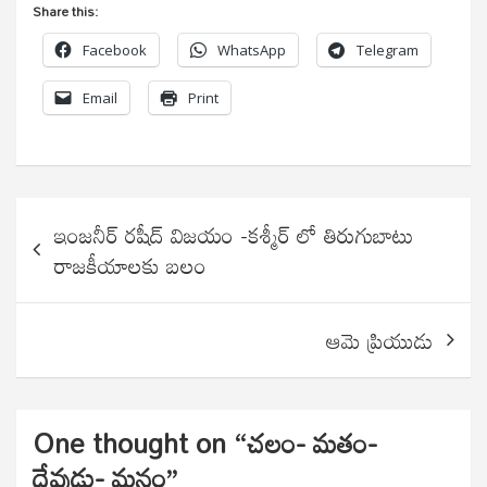
Share this:
Facebook
WhatsApp
Telegram
Email
Print
Post
ఇంజనీర్ రషీద్ విజయం -కశ్మీర్ లో తిరుగుబాటు
navigation
రాజకీయాలకు బలం
ఆమె ప్రియుడు
One thought on “
చలం- మతం-
దేవుడు- మనం
”