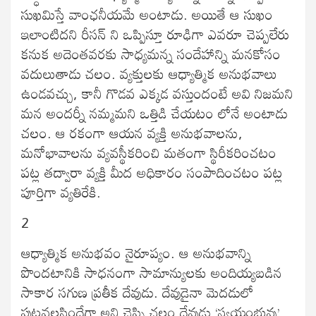
సుఖమిస్తే వాంఛనీయమే అంటాడు. అయితే ఆ సుఖం
ఇలాంటిదని రీసన్ ని ఒప్పిస్తూ రూఢిగా ఎవరూ చెప్పలేరు
కనుక అదెంతవరకు సాధ్యమన్న సందేహాన్ని మనకోసం
వదులుతాడు చలం. వ్యక్తులకు ఆధ్యాత్మిక అనుభవాలు
ఉండవచ్చు, కానీ గొడవ ఎక్కడ వస్తుందంటే అవి నిజమని
మన అందర్నీ నమ్మమని ఒత్తిడి చేయటం లోనే అంటాడు
చలం. ఆ రకంగా ఆయన వ్యక్తి అనుభవాలను,
మనోభావాలను వ్యవస్థీకరించి మతంగా స్థిరీకరించటం
పట్ల తద్వారా వ్యక్తి మీద అధికారం సంపాదించటం పట్ల
పూర్తిగా వ్యతిరేకి.
2
ఆధ్యాత్మిక అనుభవం నైరూప్యం. ఆ అనుభవాన్ని
పొందటానికి సాధనంగా సామాన్యులకు అందియ్యబడిన
సాకార సగుణ ప్రతీక దేవుడు. దేవుడైనా మెదడులో
పుట్టవలసిందేగా అని చెప్పి చలం దేవుడు ‘స్వయంభువు’