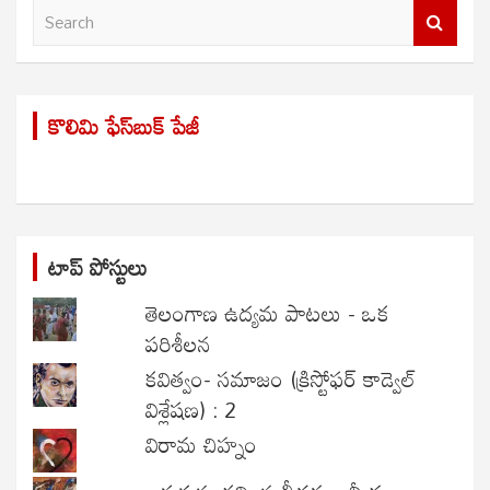
S
e
a
r
కొలిమి ఫేస్‌బుక్ పేజీ
c
h
టాప్ పోస్టులు
తెలంగాణ ఉద్యమ పాటలు - ఒక
పరిశీలన
కవిత్వం- సమాజం (క్రిస్టోఫర్ కాడ్వెల్
విశ్లేషణ) : 2
విరామ చిహ్నం