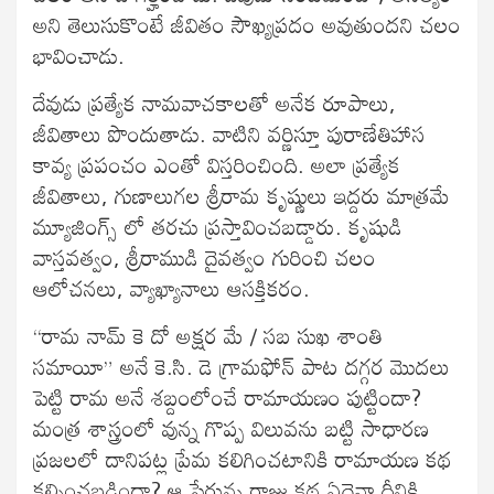
అని తెలుసుకొంటే జీవితం సౌఖ్యప్రదం అవుతుందని చలం
భావించాడు.
దేవుడు ప్రత్యేక నామవాచకాలతో అనేక రూపాలు,
జీవితాలు పొందుతాడు. వాటిని వర్ణిస్తూ పురాణేతిహాస
కావ్య ప్రపంచం ఎంతో విస్తరించింది. అలా ప్రత్యేక
జీవితాలు, గుణాలుగల శ్రీరామ కృష్ణులు ఇద్దరు మాత్రమే
మ్యూజింగ్స్ లో తరచు ప్రస్తావించబడ్డారు. కృషుడి
వాస్తవత్వం, శ్రీరాముడి దైవత్వం గురించి చలం
ఆలోచనలు, వ్యాఖ్యానాలు ఆసక్తికరం.
“రామ నామ్ కె దో అక్షర మే / సబ సుఖ శాంతి
సమాయీ” అనే కె.సి. డె గ్రామఫోన్ పాట దగ్గర మొదలు
పెట్టి రామ అనే శబ్దంలోంచే రామాయణం పుట్టిందా?
మంత్ర శాస్త్రంలో వున్న గొప్ప విలువను బట్టి సాధారణ
ప్రజలలో దానిపట్ల ప్రేమ కలిగించటానికి రామాయణ కథ
కల్పించబడిందా? ఆ పేరున్న రాజు కథ ఏదైనా దీనికి