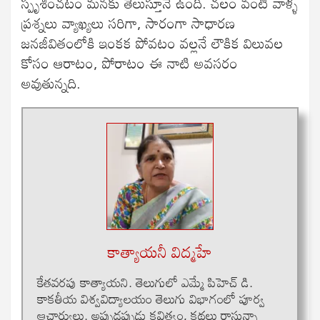
స్పృశించటం మనకు తెలుస్తూనే ఉంది. చలం వంటి వాళ్ళ
ప్రశ్నలు వ్యాఖ్యలు సరిగా, సారంగా సాధారణ
జనజీవితంలోకి ఇంకక పోవటం వల్లనే లౌకిక విలువల
కోసం ఆరాటం, పోరాటం ఈ నాటి అవసరం
అవుతున్నది.
కాత్యాయనీ విద్మహే
కేతవరపు కాత్యాయని. తెలుగులో ఎమ్మే పిహెచ్ డి.
కాకతీయ విశ్వవిద్యాలయం తెలుగు విభాగంలో పూర్వ
ఆచార్యులు. అప్పుడప్పుడు కవిత్వం, కథలు రాస్తున్నా