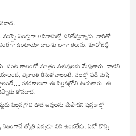
ోసదాద.
ప్పై ఏండ్లుగా ఆదివాసుల్లో పనిచేస్తున్నాడు. వారితో
 వింతగా ఉంటాయో దాదాకు బాగా తెలుసు. కూచోబెట్టి
తారు. పంట కాలంలో మాత్రం పశువులను మేపుతారు. వాటిని
లంటే, విశ్రాంతి తీసుకోవాలంటే, చేలల్లో పడి మేస్తే
పట్టాలంటే… రకరకాలుగా ఈ పిల్లనగ్రోవి ఊదుతారు. ఈ
ప్పాడు కోసదాద.
ణుడు పిల్లనగ్రోవి ఊదే ఆవులను మేపాడని పుస్తకాల్లో
జంగానే జ్యోతి ఎన్నడూ విని ఉండలేదు. ఏవో కొన్ని