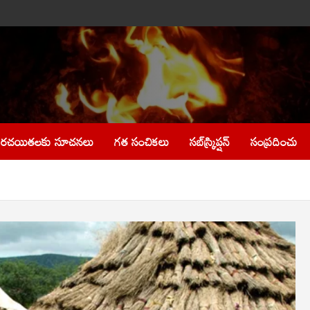
రచయితలకు సూచనలు
గత సంచికలు
సబ్‌స్క్రిప్షన్
సంప్రదించు