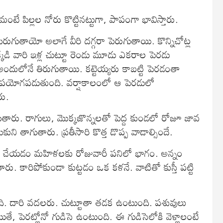
ే పిల్లల నోరు కొట్టినట్టుగా, పాపంగా భావిస్తారు.
గుతాయో అలాగే వీరి దగ్గరా పెరుగుతాయి. కొన్నిచోట్ల
 ఇక్కడి వారి ఇళ్ల చుట్టూ రెండు మూడు ఎకరాల పెరడు
ందులోనే తిరుగుతాయి. కట్టెయ్యరు కాబట్టి పెరడంతా
ఉపయోగపడుతుంది. వర్షాకాలంలో ఆ పెరడులో
రు.
గుతారు. రాగులు, మొక్కజొన్నలతో పెద్ద కుండలో రోజూ జావ
కుని తాగుతారు. ప్రతీసారి కొత్త డొప్ప వాడాల్సిందే.
ారు చేయడం మహిళలకు రోజువారీ పనిలో భాగం. అన్నం
ారు. కారిపోకుండా కుట్టడం ఒక కళనే. వాటితో కుస్తీ పట్టి
ుంది. దారి వదలరు. చుట్టూతా తడక ఉంటుంది. పశువులు
ితే, పెరట్లోనో గుడిసె ఉంటుంది. ఈ గుడిసెలోకి వెళ్లాలంటే