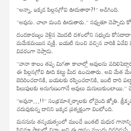
”అన్నా, ఇక్కడ పిల్లనగ్రోవి ఊదుతారా?!” అడిగింది.
”అవును. చాలా మంది ఊదుతారు.” నవ్వుతూ చెప్పాడు క
దండకారణ్యం వెళ్లిన మొదటి దళంలోని సభ్యుడు కోసదాదా. ము
మమేకమయిన వ్యక్తి. బయటి నుంచి వచ్చిన వారికి ఏవేవి
వివరంగా చెప్తాడు.
”వానా కాలం తప్ప మిగతా కాలాల్లో ఆవులను వదిలిపెడ్
ఈ పిల్లనగ్రోవి ఊది కట్టు మీద ఉంచుతారు. అవి మేత మేయా
బెదిరించడానికి, బయటకు రప్పించడానికి, ఇంటి దారి 
పిలుపులకు అనుగుణంగానే ఆవులు మసులుకుంటాయి.” చె
”అవునా…!!” సంభ్రమాశ్చర్యాలకు లోనైంది జ్యోతి. శ్రీకృష్
చదువుకున్న దానిని ఇక్కడ ప్రత్యక్షంగా వింటోంది.
మనసును తన్మయత్వంలో ముంచే ఇంతటి మధుర గానాన్ని ని
సినిమా పాటల్లో విన్నా అవి ఈ గానం ముందు దిగదిడుపే.