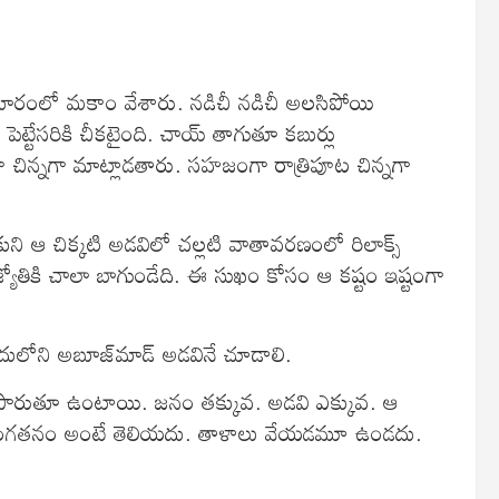
ెం దూరంలో మకాం వేశారు. నడిచీ నడిచీ అలసిపోయి
ెట్టేసరికి చీకటైంది. చాయ్‌ తాగుతూ కబుర్లు
ఇంకా చిన్నగా మాట్లాడతారు. సహజంగా రాత్రిపూట చిన్నగా
కుని ఆ చిక్కటి అడవిలో చల్లటి వాతావరణంలో రిలాక్స్‌
ోతికి చాలా బాగుండేది. ఈ సుఖం కోసం ఆ కష్టం ఇష్టంగా
ందులోని అబూజ్‌మాడ్‌ అడవినే చూడాలి.
లు పారుతూ ఉంటాయి. జనం తక్కువ. అడవి ఎక్కువ. ఆ
ి దొంగతనం అంటే తెలియదు. తాళాలు వేయడమూ ఉండదు.