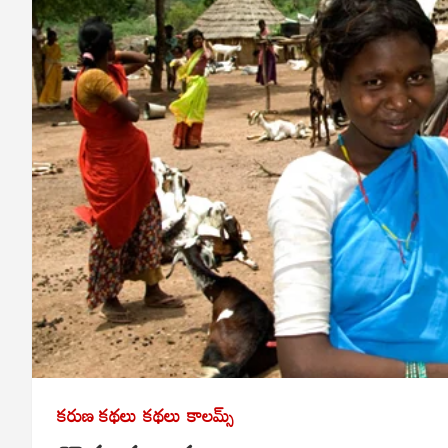
కరుణ కథలు
కథలు
కాలమ్స్