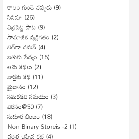
కాలం గుండె చప్పుడు
(9)
సినిమా
(26)
ఎర్రపిట్ట పాట
(9)
సామాజిక వ్యక్తిగతం
(2)
బిచ్‌డా చమన్
(4)
బతుకు సేద్యం
(15)
ఆమె కథలు
(2)
వార్తకు కథ
(11)
మైదానం
(12)
సమరకవి సమయం
(3)
విరసం@50
(7)
సుదూర బింబం
(18)
Non Binary Storeis -2
(1)
చరిత్ర చెప్పిన కథ
(4)