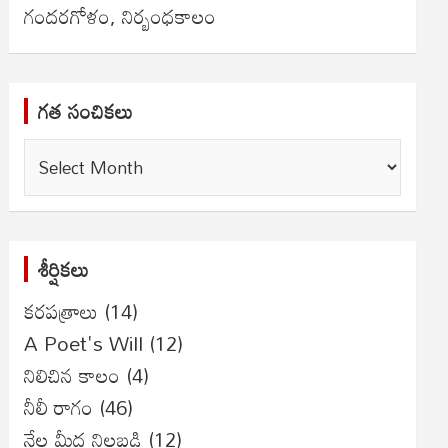
గందరగోళం, నిర్బంధకాలం
గత సంచికలు
గత
సంచికలు
శీర్షికలు
కరపత్రాలు
(14)
A Poet's Will
(12)
నిలిచిన కాలం
(4)
నీలీ రాగం
(46)
నేల మీద నిలబడి
(12)