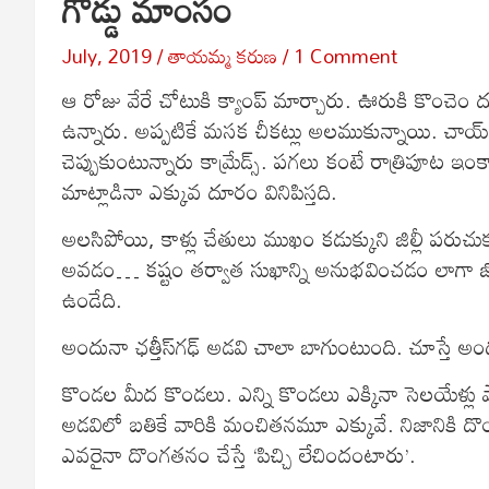
గొడ్డు మాంసం
July, 2019
తాయమ్మ కరుణ
1 Comment
ఆ రోజు వేరే చోటుకి క్యాంప్‌ మార్చారు. ఊరుకి కొంచ
ఉన్నారు. అప్పటికే మసక చీకట్లు అలముకున్నాయి. చాయ్‌ ప
చెప్పుకుంటున్నారు కామ్రేడ్స్‌. పగలు కంటే రాత్రిపూట 
మాట్లాడినా ఎక్కువ దూరం వినిపిస్తది.
అలసిపోయి, కాళ్లు చేతులు ముఖం కడుక్కుని జిల్లీ పరుచు
అవడం… కష్టం తర్వాత సుఖాన్ని అనుభవించడం లాగా జ్య
ఉండేది.
అందునా ఛత్తీస్‌గఢ్‌ అడవి చాలా బాగుంటుంది. చూస్తే అ
కొండల మీద కొండలు. ఎన్ని కొండలు ఎక్కినా సెలయేళ్
అడవిలో బతికే వారికి మంచితనమూ ఎక్కువే. నిజానిక
ఎవరైనా దొంగతనం చేస్తే ‘పిచ్చి లేచిందంటారు’.