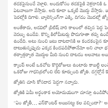
తడకపైనుంచే వెళ్లాలి. అందుకోసం తడకపైకి వెళ్లడానికి ఓ 
ఏటవాలుగా వేస్తారు. అది కూడా ఒక్కటే మొద్దు వేస్తారు. 
పెరట్లోకి దిగాలి. బ్యాలెన్సింగ్‌గా ఎక్కి, దిగడం మొదట్లో జ్
అంతేకాదు, అడవిలో బ్రిటిష్‌ వారి కాలంలో తవ్విన పెద్ద ప
వెడల్పు ఉండేవి. కొన్ని కిలోమీటర్లు పొడుగూతా తవ్వి 
ఉండేది. అటు నుంచి ఇటు దాటడానికి ఆ కందకంపైన కూడా 
దాటుతున్నప్పుడు ఎక్కడ కిందపడిపోతానేమో అని చాలా 
తర్వాత్తర్వాత మొద్దుల మీది నుంచి దాటడం అలవాటు అయ్యి
క్యాంప్‌ అంటే ఒకచోట కొద్దిరోజులు ఉంటారు కాబట్టి లం
ఒకరోజు గాఢనిద్రలోంచి లేచి కూర్చుంది జ్యోతి. దగ్గర్లో
జ్యోతిని చూసి కోసదాద పెద్దగా నవ్వాడు.
జ్యోతికి ఏమీ అర్థంకాక అయోమయంగా చూస్తూ ఉండిపో
”ఏం జ్యోతీ… ఎన్‌కౌంటర్‌ అయినట్టు కల వచ్చిందా?” అన