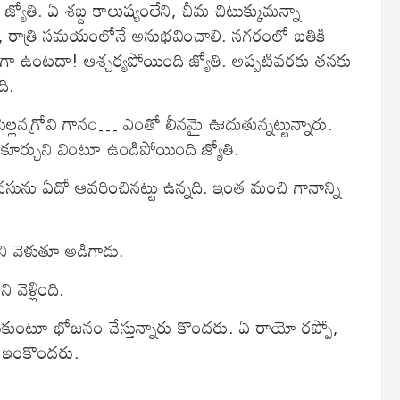
ి జ్యోతి. ఏ శబ్ద కాలుష్యంలేని, చీమ చిటుక్కుమన్నా
ిలో, రాత్రి సమయంలోనే అనుభవించాలి. నగరంలో బతికి
బ్దంగా ఉంటదా! ఆశ్చర్యపోయింది జ్యోతి. అప్పటివరకు తనకు
ది.
పిల్లనగ్రోవి గానం… ఎంతో లీనమై ఊదుతున్నట్టున్నారు.
 కూర్చుని వింటూ ఉండిపోయింది జ్యోతి.
మనసును ఏదో ఆవరించినట్టు ఉన్నది. ఇంత మంచి గానాన్ని
ుని వెళుతూ అడిగాడు.
ి వెళ్లింది.
లాడుకుంటూ భోజనం చేస్తున్నారు కొందరు. ఏ రాయో రప్పో,
రు ఇంకొందరు.