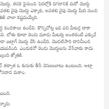
మొద్దు, తడక పైనుంచి పెరట్లోకి దిగడానికి మరో మొద్దు
ఇవతలి వైపు మొద్దు ఎక్కాలి, అవతలి వైపు మొద్దు మీది నుంచి
యోతికి చాలా కష్టమయ్యేది.
ెద్ద కందకాలు ఉండేవి. కొన్నిచోట్ల ఇవి పది మీటర్ల దాకా
ఉండేవి. లోతు కూడా రెండు మూడు మీటర్లు అంతకంటే ఎక్కువే
ఇట్లాగే మొద్దు వేసి ఉండేది. మొదటిసారి దానిమీంచి
భయపడింది. ఎందుకనో రెండు మొద్దులను వేసేవారు కాదు.
ంది జ్యోతికి.
చ్‌ తర్వాత ఓ కునుకు తీసే వెసులుబాటు ఉంటుంది. అట్లా
నే కోసదాద మకాం.
యింది.
్నాడు.