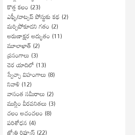
కొత్త కలం
(23)
ఎఫ్బీ/వాట్సప్ పోస్టుకు కథ
(2)
మర్చిపోకూడని గతం
(2)
అరుణాక్షర అద్భుతం
(11)
మూలాఖాత్
(2)
ప్రసంగాలు
(3)
చెర యాదిలో
(13)
స్వేచ్ఛా విహంగాలు
(8)
నివాళి
(12)
వాసంత సమీరాలు
(2)
ముస్లిం వీరవనితలు
(3)
చలం అచంచలం
(8)
ప‌రిశోధ‌న‌
(4)
జ్యోతి రివ్యూస్
(22)