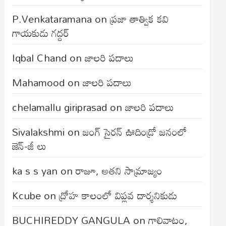
P.Venkataramana
on
ప్రజా తాత్విక కవి
గాయకుడు గద్దర్
Iqbal Chand
on
జాలరి పదాలు
Mahamood
on
జాలరి పదాలు
chelamallu giriprasad
on
జాలరి పదాలు
Sivalakshmi
on
జంగ్‌ సైరన్‌ ఊదిండ్రో జనంలో
జెన్-జీ లు
ka s s yan
on
రాజూ, అతని సామ్రాజ్యం
Kcube
on
ద్రోహ కాలంలో విప్లవ దార్శనికుడు
BUCHIREDDY GANGULA
on
గాలివాటం,