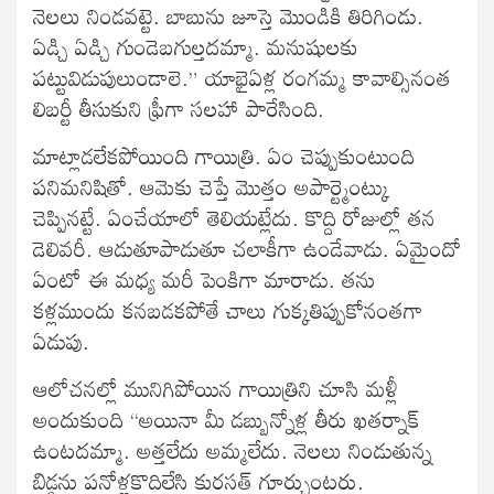
నెలలు నిండవట్టె. బాబును జూస్తె మొండికి తిరిగిండు.
ఏడ్చి ఏడ్చి గుండెబగుల్తదమ్మా. మనుషులకు
పట్టువిడుపులుండాలె.” యాభైఏళ్ల రంగమ్మ కావాల్సినంత
లిబర్టీ తీసుకుని ఫ్రీగా సలహా పారేసింది.
మాట్లాడలేకపోయింది గాయిత్రి. ఏం చెప్పుకుంటుంది
పనిమనిషితో. ఆమెకు చెప్తే మొత్తం అపార్ట్మెంట్కు
చెప్పినట్టే. ఏంచేయాలో తెలియట్లేదు. కొద్ది రోజుల్లో తన
డెలివరీ. ఆడుతూపాడుతూ చలాకీగా ఉండేవాడు. ఏమైందో
ఏంటో ఈ మధ్య మరీ పెంకిగా మారాడు. తను
కళ్లముందు కనబడకపోతే చాలు గుక్కతిప్పుకోనంతగా
ఏడుపు.
ఆలోచనల్లో మునిగిపోయిన గాయిత్రిని చూసి మళ్లీ
అందుకుంది “అయినా మీ డబ్బున్నోళ్ల తీరు ఖతర్నాక్
ఉంటదమ్మా. అత్తలేదు అమ్మలేదు. నెలలు నిండుతున్న
బిడ్డను పనోళ్లకొదిలేసి కురసత్ గూర్చుంటరు.