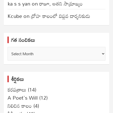
ka s s yan
on
రాజూ, అతని సామ్రాజ్యం
Kcube
on
ద్రోహ కాలంలో విప్లవ దార్శనికుడు
గత సంచికలు
గత
సంచికలు
శీర్షికలు
కరపత్రాలు
(14)
A Poet's Will
(12)
నిలిచిన కాలం
(4)