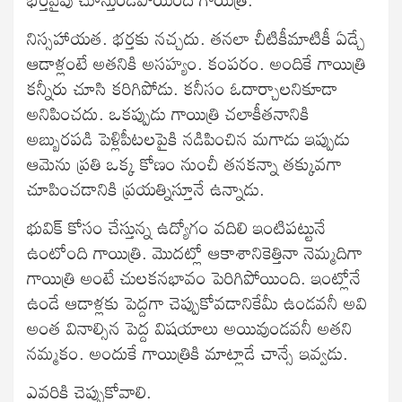
నిస్సహాయత. భర్తకు నచ్చదు. తనలా చీటికీమాటికీ ఏడ్చే
ఆడాళ్లంటే అతనికి అసహ్యం. కంపరం. అందికే గాయిత్రి
కన్నీరు చూసి కరిగిపోడు. కనీసం ఓదార్చాలనికూడా
అనిపించదు. ఒకప్పుడు గాయిత్రి చలాకీతనానికి
అబ్బురపడి పెళ్లిపీటలపైకి నడిపించిన మగాడు ఇప్పుడు
ఆమెను ప్రతి ఒక్క కోణం నుంచీ తనకన్నా తక్కువగా
చూపించడానికి ప్రయత్నిస్తూనే ఉన్నాడు.
భువిక్ కోసం చేస్తున్న ఉద్యోగం వదిలి ఇంటిపట్టునే
ఉంటోంది గాయిత్రి. మొదట్లో ఆకాశానికెత్తినా నెమ్మదిగా
గాయిత్రి అంటే చులకనభావం పెరిగిపోయింది. ఇంట్లోనే
ఉండే ఆడాళ్లకు పెద్దగా చెప్పుకోవడానికేమీ ఉండవనీ అవి
అంత వినాల్సిన పెద్ద విషయాలు అయివుండవనీ అతని
నమ్మకం. అందుకే గాయిత్రికి మాట్లాడే చాన్సే ఇవ్వడు.
ఎవరికి చెప్పుకోవాలి.