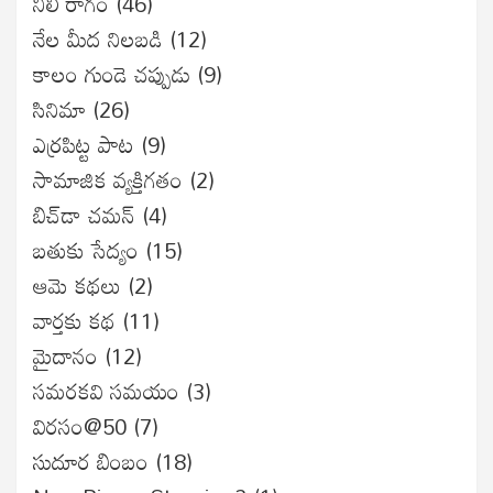
నీలీ రాగం
(46)
నేల మీద నిలబడి
(12)
కాలం గుండె చప్పుడు
(9)
సినిమా
(26)
ఎర్రపిట్ట పాట
(9)
సామాజిక వ్యక్తిగతం
(2)
బిచ్‌డా చమన్
(4)
బతుకు సేద్యం
(15)
ఆమె కథలు
(2)
వార్తకు కథ
(11)
మైదానం
(12)
సమరకవి సమయం
(3)
విరసం@50
(7)
సుదూర బింబం
(18)