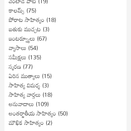
వెంటాడే పాట
(19)
కాలమ్స్
(75)
పోరాట సాహిత్యం
(18)
బతుకు ముచ్చట
(3)
ఇంటర్వ్యూలు
(67)
వ్యాసాలు
(54)
సమీక్షలు
(135)
స్మరణ
(77)
ఏరిన ముత్యాలు
(15)
సాహిత్య విమర్శ
(3)
సాహిత్య వార్తలు
(18)
అనువాదాలు
(109)
అంతర్జాతీయ సాహిత్యం
(50)
మౌఖిక సాహిత్యం
(2)