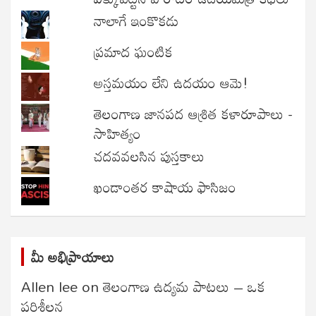
నాలాగే ఇంకొకడు
ప్రమాద ఘంటిక
అస్తమయం లేని ఉదయం ఆమె!
తెలంగాణ జానపద ఆశ్రిత కళారూపాలు -
సాహిత్యం
చదవవలసిన పుస్తకాలు
ఖండాంతర కాషాయ ఫాసిజం
మీ అభిప్రాయాలు
Allen lee
on
తెలంగాణ ఉద్యమ పాటలు – ఒక
పరిశీలన