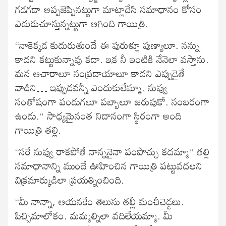
గడగడా అప్పజెప్పినట్టుగా మాట్లాడేసి సమాధానం కోసం
ఎదురుచూస్తున్నట్టుగా ఆగింది గాయిత్రి.
“నాకెక్కడ కుదురుతుందే ఈ పురుళ్లూ పుణ్యాలూ. నన్ను
కాదని కట్టుకున్నావు కదా. ఇక నీ ఇంటికి నేనెలా వస్తాను.
మన ఆచారాలూ సంప్రదాయాలూ కాదని ఎప్పుడైతే
వాడిని… ఇప్పుడవన్నీ ఎందుకులేమ్మా. నువ్వు
సంతోషంగా పండుగలూ పబ్బాలూ జరుపుకో. సంబరంగా
ఉండు.” సాధ్యమైనంత నిదానంగా స్థిరంగా అంది
గాయిత్రి తల్లి.
“సరే నువ్వు రాకపోతే నాన్ననైనా పంపొచ్చు కదమ్మా” తల్లి
సమాధానాన్ని ముందే ఊహించిన గాయిత్రి పట్టువదలని
విక్రమార్కుడిలా ప్రయత్నించింది.
“మీ నాన్నా, ఆయనకేం తెలుసు తల్లీ మంచీచెడ్డలు.
పిచ్చిమాలోకం. మమ్మల్నిలా వదిలేయమ్మా. మీ