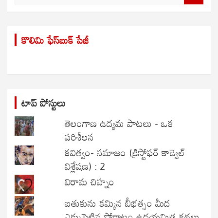
e
a
r
కొలిమి ఫేస్‌బుక్ పేజీ
c
h
టాప్ పోస్టులు
తెలంగాణ ఉద్యమ పాటలు - ఒక
పరిశీలన
కవిత్వం- సమాజం (క్రిస్టోఫర్ కాడ్వెల్
విశ్లేషణ) : 2
విరామ చిహ్నం
బతుకును కమ్మిన బీభత్సం మీద
ఎక్కుపెట్టిన పోరాటం ఉదయమిత్ర కథలు