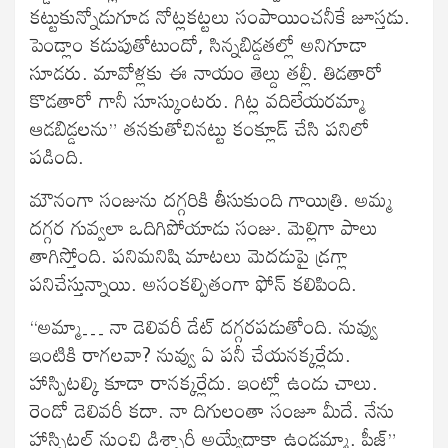
కట్టుకున్నోడుగూడ నోట్లకట్టలు సంపాయించనీకే జూస్తడు.
పెండ్లాం కడుపుతోటుందో, సిన్నబిడ్డతల్లో అనిగూడా
సూడరు. మావోళ్లకు ఈ నాయం తెల్దు తల్లీ. తిడతారో
కొడతారో గానీ సూస్కుంటరు. గిట్ల వదిలేయరమ్మా
ఆడబిడ్డలను” తనకుతోచినట్టు కంక్లూడ్ చేసి పనిలో
పడింది.
మౌనంగా సంజును దగ్గరికి తీసుకుంది గాయిత్రి. అమ్మ
దగ్గర గువ్వలా ఒదిగిపోయాడు సంజు. మెల్లిగా పాలు
తాగిస్తోంది. పనిమనిషి మాటలు మెదడుపై డ్రగ్లా
పనిచేస్తున్నాయి. అసంకల్పితంగా ఫోన్ కలిపింది.
“అమ్మా… నా డెలివరీ డేట్ దగ్గరపడుతోంది. నువ్వు
ఇంటికి రాగలవా? నువ్వు ఏ పనీ చేయనక్కర్లేదు.
హాస్పిటల్కి కూడా రానక్కర్లేదు. ఇంట్లో ఉండు చాలు.
రెండో డెలివరీ కదా. నా దిగులంతా సంజూ మీదే. నేను
హాస్పిటల్ నుంచి డిశ్చార్జీ అయ్యేదాకా ఉండమ్మా. ప్లీజ్”