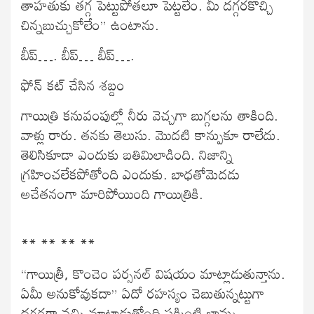
తాహతుకు తగ్గ పెట్టుపోతలూ పెట్టలేం. మీ దగ్గరకొచ్చి
చిన్నబుచ్చుకోలేం” ఉంటాను.
బీప్…. బీప్… బీప్….
ఫోన్ కట్ చేసిన శబ్దం
గాయిత్రి కనువంపుల్లో నీరు వెచ్చగా బుగ్గలను తాకింది.
వాళ్లు రారు. తనకు తెలుసు. మొదటి కాన్పుకూ రాలేదు.
తెలిసికూడా ఎందుకు బతిమిలాడింది. నిజాన్ని
గ్రహించలేకపోతోంది ఎందుకు. బాధతోమెదడు
అచేతనంగా మారిపోయింది గాయిత్రికి.
** ** ** **
“గాయిత్రీ, కొంచెం పర్సనల్ విషయం మాట్లాడుతున్తాను.
ఏమీ అనుకోవుకదా” ఏదో రహస్యం చెబుతున్నట్టుగా
దగ్గరగా వచ్చి మాట్లాడుతోంది పక్కింటి బామ్మ.