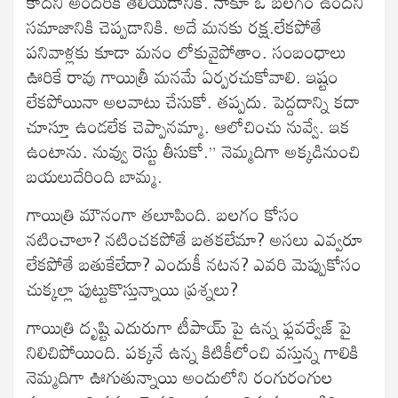
కాదని అందరికీ తెలియడానికి. నాకూ ఓ బలగం ఉందని
సమాజానికి చెప్పడానికి. అదే మనకు రక్ష.లేకపోతే
పనివాళ్లకు కూడా మనం లోకువైపోతాం. సంబంధాలు
ఊరికే రావు గాయిత్రీ మనమే ఏర్పరచుకోవాలి. ఇష్టం
లేకపోయినా అలవాటు చేసుకో. తప్పదు. పెద్దదాన్ని కదా
చూస్తూ ఉండలేక చెప్పానమ్మా. ఆలోచించు నువ్వే. ఇక
ఉంటాను. నువ్వు రెస్టు తీసుకో.” నెమ్మదిగా అక్కడినుంచి
బయలుదేరింది బామ్మ.
గాయిత్రి మౌనంగా తలూపింది. బలగం కోసం
నటించాలా? నటించకపోతే బతకలేమా? అసలు ఎవ్వరూ
లేకపోతే బతుకేలేదా? ఎందుకీ నటన? ఎవరి మెప్పుకోసం
చుక్కల్లా పుట్టుకొస్తున్నాయి ప్రశ్నలు?
గాయిత్రి దృష్టి ఎదురుగా టీపాయ్ పై ఉన్న ఫ్లవర్వేజ్ పై
నిలిచిపోయింది. పక్కనే ఉన్న కిటికీలోంచి వస్తున్న గాలికి
నెమ్మదిగా ఊగుతున్నాయి అందులోని రంగురంగుల