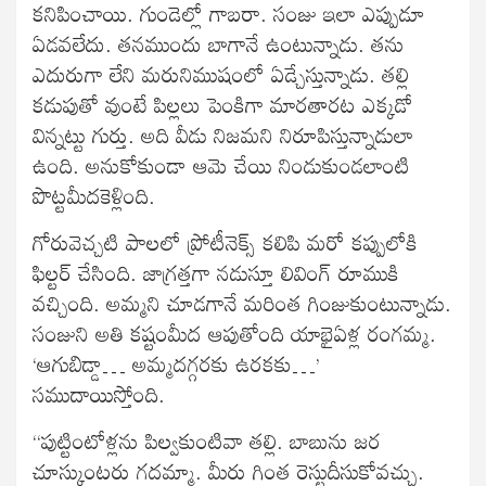
కనిపించాయి. గుండెల్లో గాబరా. సంజు ఇలా ఎప్పుడూ
ఏడవలేదు. తనముందు బాగానే ఉంటున్నాడు. తను
ఎదురుగా లేని మరునిముషంలో ఏడ్చేస్తున్నాడు. తల్లి
కడుపుతో వుంటే పిల్లలు పెంకిగా మారతారట ఎక్కడో
విన్నట్టు గుర్తు. అది వీడు నిజమని నిరూపిస్తున్నాడులా
ఉంది. అనుకోకుండా ఆమె చేయి నిండుకుండలాంటి
పొట్టమీదకెళ్లింది.
గోరువెచ్చటి పాలలో ప్రోటీనెక్స్ కలిపి మరో కప్పులోకి
ఫిల్టర్ చేసింది. జాగ్రత్తగా నడుస్తూ లివింగ్ రూముకి
వచ్చింది. అమ్మని చూడగానే మరింత గింజుకుంటున్నాడు.
సంజుని అతి కష్టంమీద ఆపుతోంది యాభైఏళ్ల రంగమ్మ.
‘ఆగుబిడ్డా… అమ్మదగ్గరకు ఉరకకు…’
సముదాయిస్తోంది.
“పుట్టింటోళ్లను పిల్వకుంటివా తల్లి. బాబును జర
చూస్కుంటరు గదమ్మా. మీరు గింత రెస్టుదీసుకోవచ్చు.