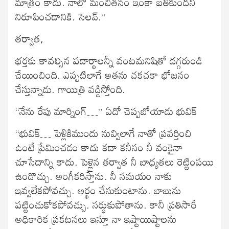
మాత్రం కాదు. నాలో మంచితనం ఇంకా బతికుందని
నిరూపించడానికి. సెలవ్.”
తర్వాత,
భర్తకు కావల్సిన పదార్థాలన్నీ వంటమనిషితో దగ్గరుండి
చేయించింది. ఎప్పటిలాగే అతను చకచకా భోజనం
చేస్తున్నాడు. గాయిత్రి వడ్డిస్తోంది.
“నేను రేపు మార్నింగ్…” ఏదో చెప్పబోయాడు భువిక్
“భువిక్… పెళ్లికిముందు నువ్విలాగే నాతో ప్రవర్తించి
ఉంటే ప్రేమించడం కాదు కదా కనీసం నీ వంకైనా
చూసేదాన్ని కాదు. పెళ్లైన తర్వాత నీ బాధ్యతలు రెట్టింపయి
ఉండొచ్చు. అంగీకరిస్తాను. నీ సమయం నాకు
ఇవ్వలేకపోవచ్చు. అర్థం చేసుకుంటాను. బాబును
పట్టించుకోకపోవచ్చు. సర్ధుకుపోతాను. కానీ ప్రతిసారీ
అధికారిక ప్రకటనలు ఇస్తూ నా ఇష్టాయిష్టాలను