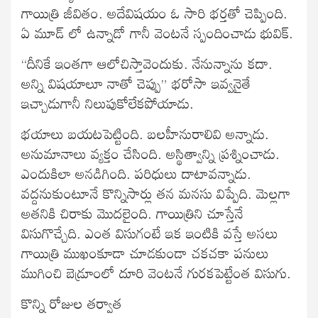
గాయిత్రి జీవితం. అదేవిషయం ఓ సారి భర్తతో చెప్పింది.
ఏ మూడ్ లో ఉన్నాడో గానీ వెంటనే స్పందించాడు భువిక్.
“దీనికే ఇంతగా ఆలోచిస్తావెందుకు. నేనున్నాను కదా.
అన్ని విషయాలూ నాతో చెప్పు” భరోసా ఇవ్వనైతే
ఇచ్చాడుగానీ నిలుపుకోలేకపోయాడు.
భయాలు బయటపెట్టింది. బలహీనురాలివి అన్నాడు.
అనుమానాలు వ్యక్తం చేసింది. అస్థిత్వాన్ని ప్రశ్నించాడు.
ఎందుకిలా అనడిగింది. పరిధులు దాటావన్నాడు.
వద్దనుకుంటూనే కొన్నిసార్లు తన మనసు విప్పేది. మెల్లగా
అతనికి చిరాకు మొదలైంది. గాయిత్రిని చూస్తేనే
విసుగొచ్చేది. ఎంత విసుగంటే ఇక ఇంటికి వస్తే అసలు
గాయిత్రి ముఖంకూడా చూడకుండా చకచకా పనులు
ముగించి బెడ్రూంలో దూరి వెంటనే గురకపెట్టేంత విసుగు.
కొన్ని రోజుల తర్వాత