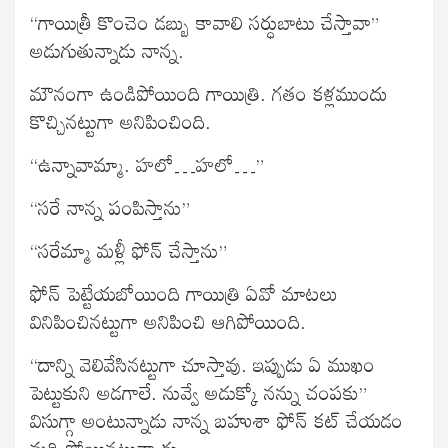
“గాయిత్రీ కొంచెం డబ్బు కావాలి సర్ధుబాటు చేస్తావా”
అడుగుతున్నాడు నాన్న.
మౌనంగా ఉండిపోయింది గాయిత్రి. గతం కళ్లముందు
కొచ్చినట్టుగా అనిపించింది.
“ఉన్నావామ్మా. హలో…హలో…”
“సరే నాన్న పంపిస్తాను”
“సరేమ్మా మళ్లీ ఫోన్ చేస్తాను”
ఫోన్ పెట్టేయబోయింది గాయిత్రి ఏవో మాటలు
వినిపించినట్టుగా అనిపించి ఆగిపోయింది.
“దాన్ని వెలివేసినట్టుగా చూస్తావు. ఇప్పుడు ఏ ముఖం
పెట్టుకుని అడగాలే. నువ్వే అడుక్కో నన్ను చంపకు”
విసుగ్గా అంటున్నాడు నాన్న బహుశా ఫోన్ కట్ చేయడం
మర్చిపోయినట్టున్నాడు.