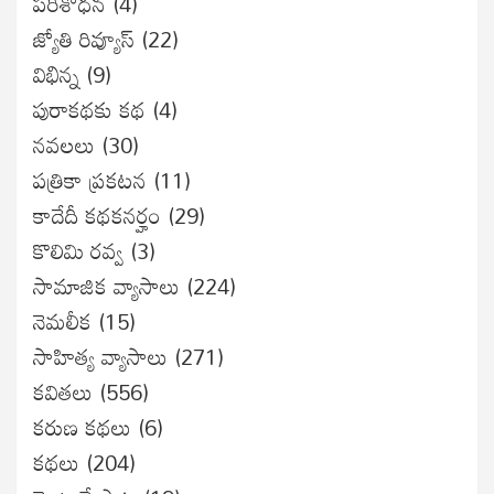
ప‌రిశోధ‌న‌
(4)
జ్యోతి రివ్యూస్
(22)
విభిన్న
(9)
పురాకథకు కథ
(4)
నవలలు
(30)
పత్రికా ప్రకటన
(11)
కాదేదీ కథకనర్హం
(29)
కొలిమి రవ్వ
(3)
సామాజిక వ్యాసాలు
(224)
నెమలీక
(15)
సాహిత్య వ్యాసాలు
(271)
కవితలు
(556)
కరుణ కథలు
(6)
కథలు
(204)