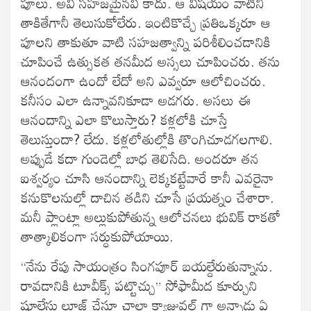
పూలు. అవి సహజమైనవి కాదు. ఆ విషయం వాటిని
తాకితేగానీ తెలుసుకోలేరు. ఇంటికొచ్చే ప్రతిఒక్కరూ ఆ
పూలని తాకుతూ వాటి సహజత్వాన్ని పరిశీలించడానికి
చూపించే ఉత్సుకత తనమీద అస్సలు చూపించరు. తను
ఆనందంగా ఉందో లేదో అని ఎవ్వరూ ఆలోచించరు.
కనీసం ఎలా ఉన్నావనికూడా అడగరు. అసలు ఈ
ఆనందాన్ని ఎలా కొలుస్తారు? కళ్లలోకి చూస్తే
తెలుస్తుందా? లేదు. కళ్లలోతుల్లోకి తొంగిచూడగలగాలి.
అప్పుడే కదా గుండెల్లో బాధ తెలిసేది. అందరూ తన
ఐశ్వర్యం చూసి ఆనందాన్ని లెక్కకట్టేవారే కానీ ఎవరైనా
కనుకొలనుల్లో దాచిన తడిని చూసే ప్రయత్నం చేశారా.
మనీ ప్లాంట్లా అల్లుకుపోతున్న ఆలోచనలు భువిక్ రాకతో
తాత్కాలికంగా సర్ధుకుపోయాయి.
“నేను రేపు సాయంత్రం సింగపూర్ బయల్దేరుతున్నాను.
రావడానికి టూవీక్స్ పట్టొచ్చు” సోఫామీద కూర్చుని
షూలేసు లూజ్ చేస్తూ చాలా క్యాజువల్ గా అన్నాడు ఏ