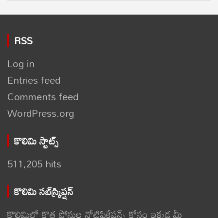
RSS
Log in
Entries feed
Comments feed
WordPress.org
కొలిమి స్టాట్స్
511,205 hits
కొలిమి సబ్‌స్క్రిప్షన్
కొలిమిలో కొత్త పోస్టుల నోటిఫికేషన్స్ కోసం ఇక్కడ మీ