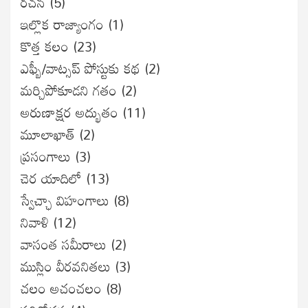
రచన
(5)
ఇల్లొక రాజ్యాంగం
(1)
కొత్త కలం
(23)
ఎఫ్బీ/వాట్సప్ పోస్టుకు కథ
(2)
మర్చిపోకూడని గతం
(2)
అరుణాక్షర అద్భుతం
(11)
మూలాఖాత్
(2)
ప్రసంగాలు
(3)
చెర యాదిలో
(13)
స్వేచ్ఛా విహంగాలు
(8)
నివాళి
(12)
వాసంత సమీరాలు
(2)
ముస్లిం వీరవనితలు
(3)
చలం అచంచలం
(8)