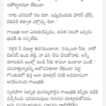
ఉపోద్ఘాతమూ లేకుండా.
“నాకు ఎనిమిదో నెల కదా. ఇప్పుడెందుకు ఫారెన్ ట్రిప్స్.
డెలివరీ తర్వాత వెళ్లొచ్చు కదా.”
గాయిత్రి అలా ఎదురుచెప్పడం, ఉచిత సలహా ఇవ్వడం
భువిక్ కు నచ్చలేదు.
“వెళ్లక నీ చుట్టూ తిరగమంటావా. సెన్సుందా నీకు. నాకో
బిజినెస్ ఉంది తల్లీ, నా పని నేను చేసుకోవాలి. అన్నీ
మానుకుని ఇంట్లో ఉండి నీకు కాపలా ఉండాలా ఏంటి.”
పనివాళ్లున్నారన్న ఆలోచనకూడా లేకుండా పెద్ద
గొంతుకలో భర్త అలా మాట్లాడే సరికి అవమానంగా
అనిపించింది గాయిత్రికి.
స్వతహాగా సున్నిత మనస్కురాలైన గాయిత్రికి కన్నీరు ఉబికి
వచ్చేసింది. పనిమనుషులు గుసగుస మాట్లాడుకోవడం
ఆమె మసకబారుతున్న చూపును దాటిపోలేదు.