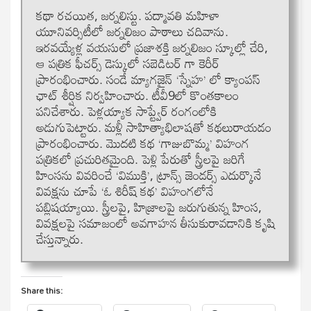
కథా రచయిత, జర్నలిస్టు. పద్మావతి మహిళా
యూనివర్సిటీలో జర్నలిజం పాఠాలు చదివాను.
ఇరవయ్యేళ్ల వయసులో ప్రజాశక్తి జర్నలిజం స్కూల్లో చేరి,
ఆ పత్రిక ఫీచర్స్ డెస్కులో సబెడిటర్ గా కెరీర్
ప్రారంభించారు. సండే మ్యాగజైన్ ‘స్నేహ’ లో క్యాంపస్
ఛాట్ శీర్షిక నిర్వహించారు. టీవీ9లో కొంతకాలం
పనిచేశారు. పెళ్లయ్యాక సాప్ట్వేర్ రంగంలోకి
అడుగుపెట్టారు. మళ్లీ సాహిత్యాభిలాషతో కథలురాయడం
ప్రారంభించారు. మొదటి కథ ‘గాజుబొమ్మ’ విహంగ
పత్రికలో ప్రచురితమైంది. పెళ్లి పేరుతో స్త్రీలపై జరిగే
హింసను వివరించే ‘విముక్తి’, ట్రాన్స్ జెండర్స్ ఎదుర్కొనే
వివక్షను చూపే ‘ఓ శిరీష్ కథ’ విహంగలోనే
పబ్లిషయ్యాయి. స్త్రీలపై, హిజ్రాలపై జరుగుతున్న హింస,
వివక్షలపై సమాజంలో అవగాహన తీసుకురావడానికి కృషి
చేస్తున్నారు.
Share this: