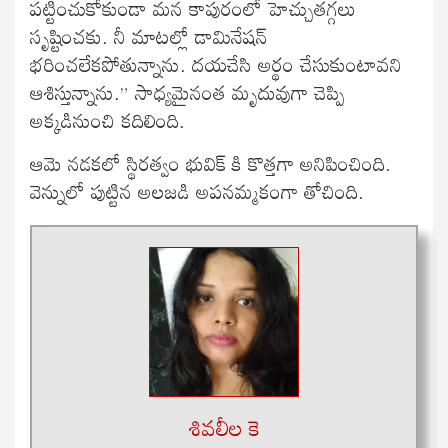
పట్టించుకోకుండా మన కాపురంలో హెచ్చుతగ్గలు
సృష్టించకు. నీ మాటల్లో డామినేషన్
భరించలేకపోతున్నాను. దయచేసి అర్థం చేసుకుంటావని
ఆశిస్తున్నాను.” సాధ్యమైనంత మృదువుగా చెప్పి
అక్కడినుంచి కదిలింది.
ఆమె నడకలో స్థిరత్వం భువిక్ కి కొత్తగా అనిపించింది.
వెన్నులో పుట్టిన అలజడి అపనమ్మకంగా తోచింది.
శివలీల కె