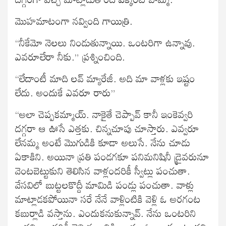
మొహమాటంగా నవ్వింది గాయిత్రి.
“నీకేమో నెలలు నిండుతున్నాయి. ఒంటరిగా ఉన్నావు.
ఎవరూలేరా నీకు.” ప్రశ్నించింది.
“లేదాంటీ మాది లవ్ మ్యారేజీ. అది మా వాళ్లకు ఇష్టం
లేదు. అందుకే ఎవరూ రారు”
“అలా చెప్పకమ్మాయ్. నాకైతే చెప్పావ్ కానీ ఇంకెవ్వరి
దగ్గరా ఆ ఊసే ఎత్తకు. చిన్నచూపు చూస్తారు. ఎవ్వరూ
లేనమ్మ అంటే మొగుడికి కూడా అలుసే. నేను చూడు
ఏకాకిని. అయినా ప్రతి పండగకూ పనిమనిషినీ డ్రైవరునూ
వెంటబెట్టుకుని తెలిసిన వాళ్లందరికీ స్వీట్లు పంచుతా.
వేసవిలో బుట్టలకొద్దీ మామిడి పండ్లు పంచుతా. వాళ్లు
మాట్లాడకపోయినా సరే నేనే వాళ్లింటికి వెళ్లి ఓ అరగంట
కబుర్లాడి వస్తాను. ఎందుకనుకున్నావ్. నేను ఒంటరిని