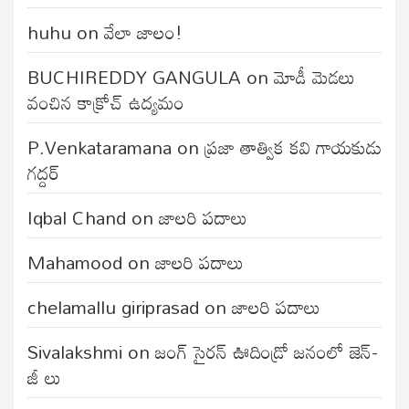
huhu
on
వేలా జాలం!
BUCHIREDDY GANGULA
on
మోడీ మెడలు
వంచిన కాక్రోచ్ ఉద్యమం
P.Venkataramana
on
ప్రజా తాత్విక కవి గాయకుడు
గద్దర్
Iqbal Chand
on
జాలరి పదాలు
Mahamood
on
జాలరి పదాలు
chelamallu giriprasad
on
జాలరి పదాలు
Sivalakshmi
on
జంగ్‌ సైరన్‌ ఊదిండ్రో జనంలో జెన్-
జీ లు