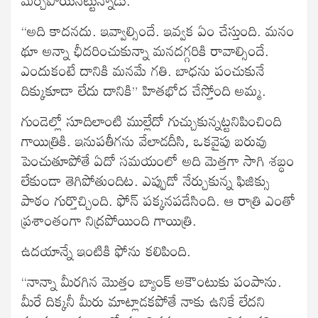
“అది కాదనదు. ఇవ్వాల్సిందే. ఇవ్వక ఏం చేస్తుంది. మనం
థూ అన్నా ఛీదరించుకున్నా మనదగ్గరికి రావాల్సిందే.
ఎందుకంటే దానికి మనమే గతి. బాధను పంచుకునే
దిక్కుకూడా లేదు దానికి” హితభోద చేస్తోంది అమ్మ.
గుండెల్లో సూదిలాంటి ముల్లేదో గుచ్చుకున్నట్టనిపించింది
గాయిత్రికి. ఇనుపతీగను వేలాడదీసి, ఒకవైపు బరువు
పెంచుతూపోతే ఏదో సమయంలో అది మెత్తగా సాగి శబ్ధం
లేకుండా తెగిపోతుందిట. ఎప్పుడో నేర్చుకున్న ఫిజిక్సు
పాఠం గుర్తొచ్చింది. ఫోన్ పక్కనపడేసింది. ఆ రాత్రి ఎంతో
ప్రశాంతంగా నిద్రపోయింది గాయిత్రి.
ఉదయాన్నే ఇంటికి ఫోను కలిపింది.
“నాన్నా మీరగిన మొత్తం బ్యాంక్ అకౌంటుకు పంపాను.
మీరే దిక్కనీ మీరు మాట్లాడకపోతే నాకు ఉనికే లేదని