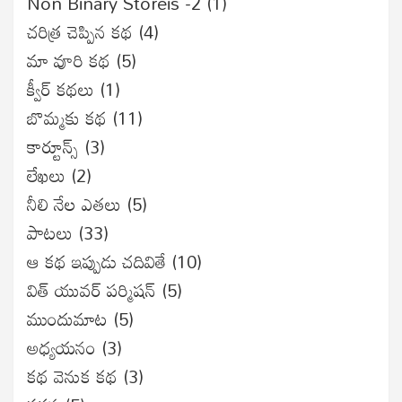
Non Binary Storeis -2
(1)
చరిత్ర చెప్పిన కథ
(4)
మా వూరి కథ
(5)
క్వీర్ కథలు
(1)
బొమ్మకు కథ
(11)
కార్టూన్స్
(3)
లేఖలు
(2)
నీలి నేల ఎతలు
(5)
పాటలు
(33)
ఆ కథ ఇప్పుడు చదివితే
(10)
విత్ యువర్ పర్మిషన్
(5)
ముందుమాట
(5)
అధ్యయనం
(3)
కథ వెనుక కథ
(3)