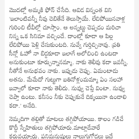
మొదట్లో అమ్మకి ఫోన్ చేసేది. ఆవిడ విన్నంత విని
‘ఇలాంటివన్నీ నీవు చెబితేనే తెలుస్తాయే. లేచిపోయినవాళ్ల
గురించి టీవీల్లో చూస్తాం. ఆ అన్నట్టు చెప్పడం మరిచా
నిన్న ఒక సినిమా వచ్చిందే. దాంట్లో కూడా ఆ పిల్ల
లేచిపోయి పెళ్లి చేసుకుంటది. నువ్వే గుర్తిచ్చినావు. ప్రతి
సీన్లో ఓహో నా బిడ్డకూడా ఇలాగే ఆలోచించి ఉంటదా
అనుకుంటూ కూర్చున్నానమ్మా. నాకు తెలీవు కదా ఇవన్నీ.
నీతోనే అనుభవం నాకు. ఇప్పుడు చెప్పు. ఏమంటాడు
అతను. మేమేదో గుట్టుగా బతినోళ్లంమమ్మా ఏం సలహా
ఇవ్వాలో కూడా నాకు తెలీదు. నువ్వు చెప్తే వింటా. నువ్వు
చెప్తా ఉంటు. కనీసం నీకు చెప్పుకునే దిక్కయినా ఉండాలి
కదా.’ అనేది.
నెమ్మదిగా తల్లితో మాటలు తగ్గిపోయాయి. కాలం గడిచే
కొద్దీ స్నేహితులు తగ్గిపోయారు.మాట్లాడేవారే
కరువయ్యారు. పనిమనుషులు నాలుగుగోడలు ఇదే