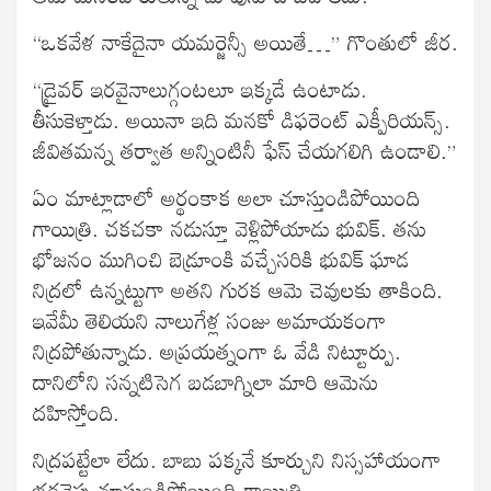
“ఒకవేళ నాకేదైనా యమర్జెన్సీ అయితే…” గొంతులో జీర.
“డ్రైవర్ ఇరవైనాలుగ్గంటలూ ఇక్కడే ఉంటాడు.
తీసుకెళ్తాడు. అయినా ఇది మనకో డిఫరెంట్ ఎక్పీరియన్స్.
జీవితమన్న తర్వాత అన్నింటినీ ఫేస్ చేయగలిగి ఉండాలి.”
ఏం మాట్లాడాలో అర్థంకాక అలా చూస్తుండిపోయింది
గాయిత్రి. చకచకా నడుస్తూ వెళ్లిపోయాడు భువిక్. తను
భోజనం ముగించి బెడ్రూంకి వచ్చేసరికి భువిక్ ఘాడ
నిద్రలో ఉన్నట్టుగా అతని గురక ఆమె చెవులకు తాకింది.
ఇవేమీ తెలియని నాలుగేళ్ల సంజు అమాయకంగా
నిద్రపోతున్నాడు. అప్రయత్నంగా ఓ వేడి నిట్టూర్పు.
దానిలోని సన్నటిసెగ బడబాగ్నిలా మారి ఆమెను
దహిస్తోంది.
నిద్రపట్టేలా లేదు. బాబు పక్కనే కూర్చుని నిస్సహాయంగా
భర్తవైపు చూస్తుండిపోయింది గాయిత్రి.