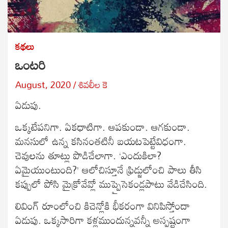
కథలు
ఒంటరి
August, 2020
శివలీల కె
ఏడుపు.
ఒక్కటేపనిగా. ఏకధాటిగా. ఆపకుండా. ఆగకుండా.
మనసులో ఉన్న కసినంతటినీ బయటపెట్టేవిధంగా.
చెవులను తూట్లు పొడిచేలాగా. ‘ఎందుకిలా?
ఏమైయుంటుంది?’ ఆలోచిస్తూనే ఫ్రిడ్జులోంచి పాలు తీసి
కప్పులో పోసి మైక్రోవేవ్లో ముప్పైసెకండ్లపాటు వేడిచేసింది.
లివింగ్ రూంలోంచి కిచెన్లోకి భీకరంగా వినిపిస్తోందా
ఏడుపు. ఒక్కసారిగా కళ్లముందున్నవన్నీ అస్పష్టంగా