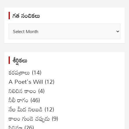
గత సంచికలు
గత
సంచికలు
శీర్షికలు
కరపత్రాలు
(14)
A Poet's Will
(12)
నిలిచిన కాలం
(4)
నీలీ రాగం
(46)
నేల మీద నిలబడి
(12)
కాలం గుండె చప్పుడు
(9)
సినిమా
(26)