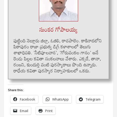
సుంకర గోపాలయ్య
పుట్టింది నెల్లూరు జిల్లా, ఓజిలి, రాచపాలెం. కాకినాడలోని
పిఠాపురం రాజా ప్రభుత్వ డిగ్రీ కళాశాలలో తెలుగు
శాఖాధిపతి. 'నీటిపూలవాన', 'గోరువంకల గానం' అనే
రెండు పిల్లల కవితా సంకలనాలు వేశారు. ఎక్సరే, తానా,
రంజని, కుందుర్తి వంటి పురస్కారాలు పొంది ఉన్నారు.
రాధేయ కవితా పురస్కార నిర్వాహకులలో ఒకరు.
Share this:
Facebook
WhatsApp
Telegram
Email
Print