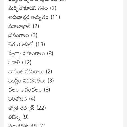
మర్చిపోకూడని గతం
(2)
అరుణాక్షర అద్భుతం
(11)
మూలాఖాత్
(2)
ప్రసంగాలు
(3)
చెర యాదిలో
(13)
స్వేచ్ఛా విహంగాలు
(8)
నివాళి
(12)
వాసంత సమీరాలు
(2)
ముస్లిం వీరవనితలు
(3)
చలం అచంచలం
(8)
ప‌రిశోధ‌న‌
(4)
జ్యోతి రివ్యూస్
(22)
విభిన్న
(9)
పురాకథకు కథ
(4)