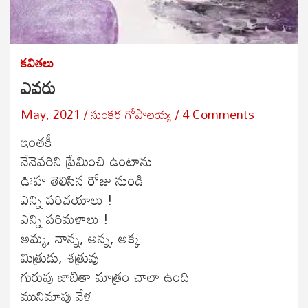
కవితలు
ఎవరు
May, 2021
సుంకర గోపాలయ్య
4 Comments
ఇంతకీ
నేనెవరిని ప్రేమించి ఉంటాను
ఊహ తెలిసిన రోజు నుండి
ఎన్ని పరిచయాలు !
ఎన్ని పరిమళాలు !
అమ్మ, నాన్న, అన్న, అక్క
మిత్రుడు, శత్రువు
గురువు జాబితా మాత్రం చాలా ఉంది
మునిమాపు వేళ