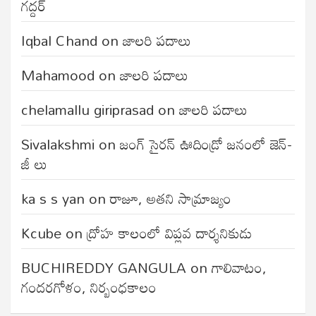
గద్దర్
Iqbal Chand
on
జాలరి పదాలు
Mahamood
on
జాలరి పదాలు
chelamallu giriprasad
on
జాలరి పదాలు
Sivalakshmi
on
జంగ్‌ సైరన్‌ ఊదిండ్రో జనంలో జెన్-
జీ లు
ka s s yan
on
రాజూ, అతని సామ్రాజ్యం
Kcube
on
ద్రోహ కాలంలో విప్లవ దార్శనికుడు
BUCHIREDDY GANGULA
on
గాలివాటం,
గందరగోళం, నిర్బంధకాలం