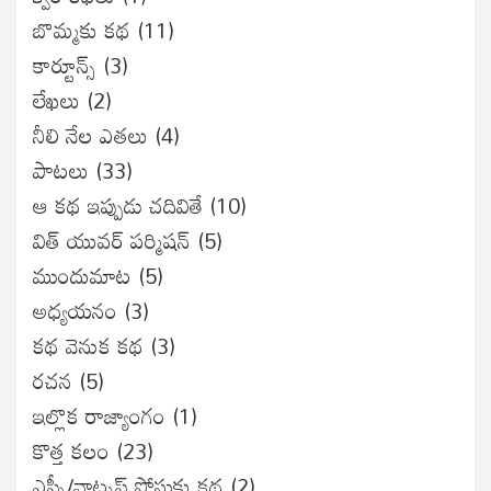
బొమ్మకు కథ
(11)
కార్టూన్స్
(3)
లేఖలు
(2)
నీలి నేల ఎతలు
(4)
పాటలు
(33)
ఆ కథ ఇప్పుడు చదివితే
(10)
విత్ యువర్ పర్మిషన్
(5)
ముందుమాట
(5)
అధ్యయనం
(3)
కథ వెనుక కథ
(3)
రచన
(5)
ఇల్లొక రాజ్యాంగం
(1)
కొత్త కలం
(23)
ఎఫ్బీ/వాట్సప్ పోస్టుకు కథ
(2)