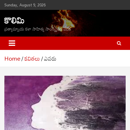
Skip
Sunday, August 9, 2026
to
కొలిమి
content
ప్రత్యామ్నాయ కళా సాహిత్య సాంస్కృతిక వేదిక
Home
కవితలు
ఎవరు