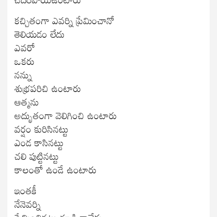
కచ్చితంగా ఎవర్ని ప్రేమించానో
తెలియడం లేదు
ఎవరో
ఒకరు
నన్ను
శుభ్రపరిచి ఉంటారు
ఆత్మను
అద్భుతంగా వెలిగించి ఉంటారు
వర్షం కురిసినట్టు
ఎండ కాసినట్టు
చలి పుట్టినట్టు
కాలంతో ఉండే ఉంటారు
ఇంతకీ
నేనెవర్ని