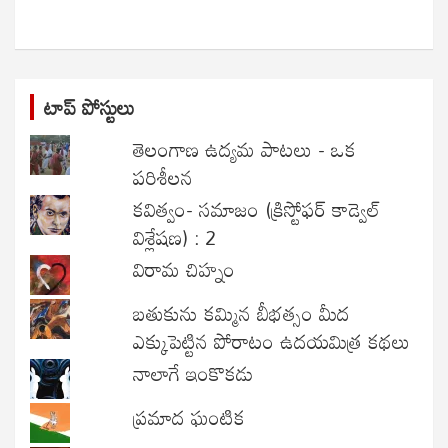
h
టాప్ పోస్టులు
తెలంగాణ ఉద్యమ పాటలు - ఒక
పరిశీలన
కవిత్వం- సమాజం (క్రిస్టోఫర్ కాడ్వెల్
విశ్లేషణ) : 2
విరామ చిహ్నం
బతుకును కమ్మిన బీభత్సం మీద
ఎక్కుపెట్టిన పోరాటం ఉదయమిత్ర కథలు
నాలాగే ఇంకొకడు
ప్రమాద ఘంటిక