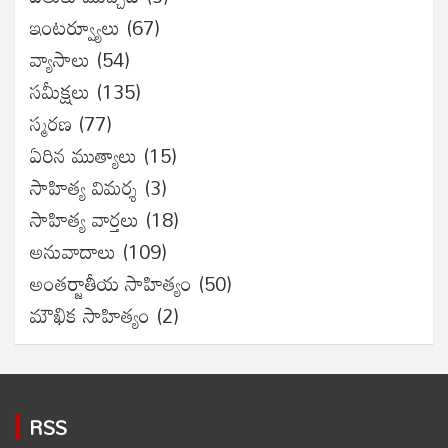
ఇంటర్వ్యూలు
(67)
వ్యాసాలు
(54)
సమీక్షలు
(135)
స్మరణ
(77)
ఏరిన ముత్యాలు
(15)
సాహిత్య విమర్శ
(3)
సాహిత్య వార్తలు
(18)
అనువాదాలు
(109)
అంతర్జాతీయ సాహిత్యం
(50)
మౌఖిక సాహిత్యం
(2)
RSS