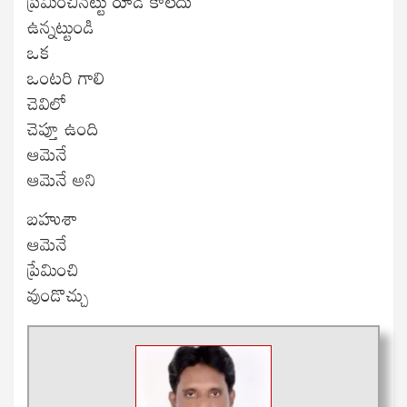
ప్రేమించినట్టు రూడి కాలేదు
ఉన్నట్టుండి
ఒక
ఒంటరి గాలి
చెవిలో
చెప్తూ ఉంది
ఆమెనే
ఆమెనే అని
బహుశా
ఆమెనే
ప్రేమించి
వుండొచ్చు