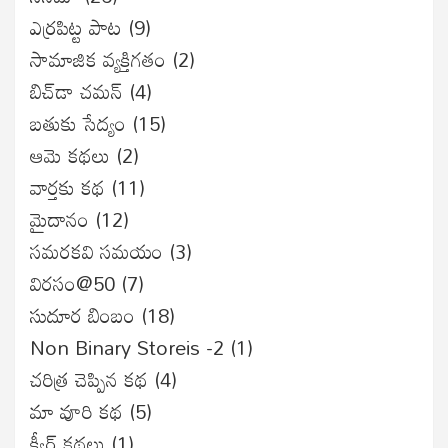
ఎర్రపిట్ట పాట
(9)
సామాజిక వ్యక్తిగతం
(2)
బిచ్‌డా చమన్
(4)
బతుకు సేద్యం
(15)
ఆమె కథలు
(2)
వార్తకు కథ
(11)
మైదానం
(12)
సమరకవి సమయం
(3)
విరసం@50
(7)
సుదూర బింబం
(18)
Non Binary Storeis -2
(1)
చరిత్ర చెప్పిన కథ
(4)
మా వూరి కథ
(5)
క్వీర్ కథలు
(1)