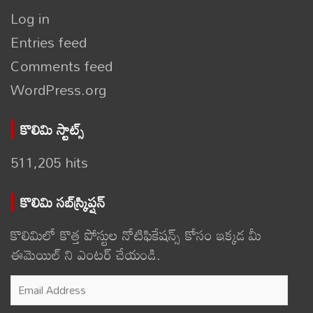
Log in
Entries feed
Comments feed
WordPress.org
కొలిమి స్టాట్స్
511,205 hits
కొలిమి సబ్‌స్క్రిప్షన్
కొలిమిలో కొత్త పోస్టుల నోటిఫికేషన్స్ కోసం ఇక్కడ మీ
ఈమెయిల్ ని ఎంటర్ చేయండి.
Email
Address