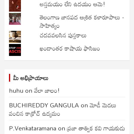
అస్తమయం లేని ఉదయం ఆమె!
తెలంగాణ జానపద ఆశ్రిత కళారూపాలు -
సాహిత్యం
చదవవలసిన పుస్తకాలు
ఖండాంతర కాషాయ ఫాసిజం
మీ అభిప్రాయాలు
huhu
on
వేలా జాలం!
BUCHIREDDY GANGULA
on
మోడీ మెడలు
వంచిన కాక్రోచ్ ఉద్యమం
P.Venkataramana
on
ప్రజా తాత్విక కవి గాయకుడు