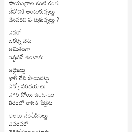
సాయంత్రాల కంటి రంగు
దేహానికి అంటుకున్నట్టు
నేనెవరిని హత్తుకున్నట్టు ?
ఎవరో
ఒకర్ని నేను
అమితంగా
ఇష్టపడే ఉంటాను
అద్దెఇల్లు
ఖాళీ చేసి పోయినట్టు
ఎన్నో పరిచయాలు
ఎగిరి పోయి ఉంటాయి
తీరంలో రాసిన పేర్లను
అలలు చేరిపేసినట్టు
ఎవరెవరో
చెదిరిపోయిఉంటారు