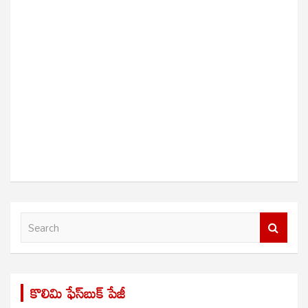
S
e
a
r
కొలిమి ఫేస్‌బుక్ పేజీ
c