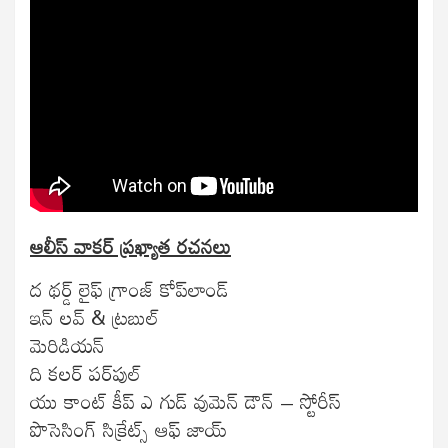
ఆలీస్‌ వాకర్‌ ప్రఖ్యాత రచనలు
ద థర్డ్‌ లైఫ్‌ గ్రాంజ్‌ కోప్‌లాండ్‌
ఇన్‌ లవ్‌ & ట్రబుల్‌
మెరిడియన్‌
ది కలర్‌ పర్‌పుల్‌
యు కాంట్‌ కీప్‌ ఎ గుడ్‌ వుమెన్‌ డౌన్‌ – స్టోరీస్‌
పొసెసింగ్‌ సిక్రేట్స్‌ ఆఫ్‌ జాయ్‌