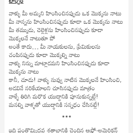
టార్చర్
వాళ్ళు మీ అమ్మని హింసించినప్పుడు ఒక మొక్కను నాటు
మీ నాన్నను హింసించినప్పుడు కూడా ఒక మొక్కను నాటు
మీ తమ్ముడు, చెల్లెళ్లను హింసించినప్పుడు కూడా
మొక్కలనే నాటుతూ పో
అంతే కాదు… మీ నాయకులను, ప్రేమికులను
చంపినప్పుడు కూడా మొక్కల్ని నాటు
వాళ్ళు నిన్ను మాట్లాడమని హింసించినప్పుడు కూడా
మొక్కను నాటు
కానీ, చూడు! వాళ్ళు నువ్వు నాటిన మొక్కలనే హింసించి,
అడవినే నరికేయాలని చూసినప్పుడు మాత్రం
వాళ్ళే తిరిగి మరొక యుద్దానికి పూనుకున్నట్లే!
మనల్ని వాళ్ళతో యుద్ధానికి సన్నధం చేసినట్లే!
***
ఇది పంతొమ్మిదవ శతాబ్దానికి చెందిన ఆఫ్రో-అమెరికన్