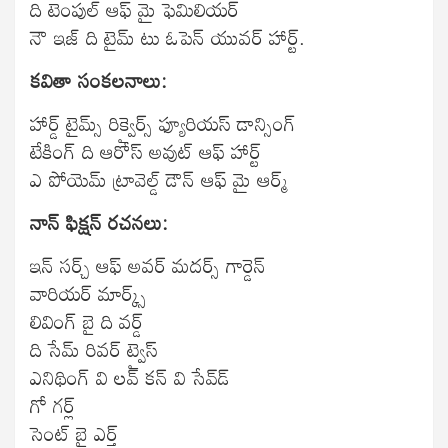
ది టెంపుల్‌ ఆఫ్‌ మై ఫెమిలియర్‌
నౌ ఇజ్‌ ది టైమ్‌ టు ఓపెన్‌ యువర్‌ హార్ట్‌.
కవితా సంకలనాలు:
హార్డ్‌ టైమ్స్‌ రిక్వైర్స్‌ ఫ్యూరియస్‌ డాన్సింగ్‌
టేకింగ్‌ ది ఆరోస్‌ అవుట్‌ ఆఫ్‌ హార్ట్‌
ఎ పోయెమ్‌ ట్రావెల్డ్‌ డౌన్‌ ఆఫ్‌ మై ఆర్మ్‌
నాన్‌ ఫిక్షన్‌ రచనలు:
ఇన్‌ సర్చ్‌ ఆఫ్‌ అవర్‌ మదర్స్‌ గార్డెన్‌
వారియర్‌ మార్క్స్‌
లివింగ్‌ బై ది వర్డ్‌
ది సేమ్‌ రివర్‌ ట్వైస్‌
ఎనిథింగ్‌ వి లవ్‌ కన్‌ వి సేవ్‌డ్‌
గో గర్ల్‌
సెంట్‌ బై ఎర్త్‌