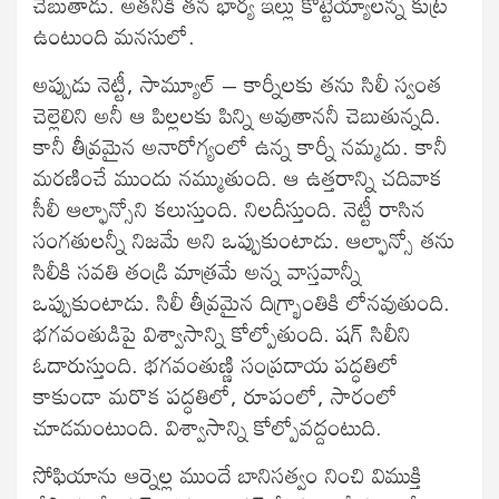
చెబుతాడు. అతనికి తన భార్య ఇల్లు కొట్టెయ్యాలన్న కుట్ర
ఉంటుంది మనసులో.
అప్పుడు నెట్టీ, సామ్యూల్‌ – కార్నీలకు తను సిలీ స్వంత
చెల్లెలిని అనీ ఆ పిల్లలకు పిన్ని అవుతాననీ చెబుతున్నది.
కానీ తీవ్రమైన అనారోగ్యంలో ఉన్న కార్నీ నమ్మదు. కానీ
మరణించే ముందు నమ్ముతుంది. ఆ ఉత్తరాన్ని చదివాక
సీలీ ఆల్ఫాన్సోని కలుస్తుంది. నిలదీస్తుంది. నెట్టీ రాసిన
సంగతులన్నీ నిజమే అని ఒప్పుకుంటాడు. ఆల్ఫాన్సో తను
సిలీకి సవతి తండ్రి మాత్రమే అన్న వాస్తవాన్నీ
ఒప్పుకుంటాడు. సిలీ తీవ్రమైన దిగ్భ్రాంతికి లోనవుతుంది.
భగవంతుడిపై విశ్వాసాన్ని కోల్పోతుంది. షగ్‌ సిలీని
ఓదారుస్తుంది. భగవంతుణ్ణి సంప్రదాయ పద్ధతిలో
కాకుండా మరొక పద్ధతిలో, రూపంలో, సారంలో
చూడమంటుంది. విశ్వాసాన్ని కోల్పోవద్దంటుది.
సోఫియాను ఆర్నెల్ల ముందే బానిసత్వం నించి విముక్తి