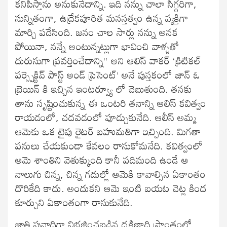
కనిపిస్తాను అనుకునేదాన్ని. ఇది నన్ను చాలా సిగ్గరిగా,
సున్నితంగా, ఉద్రేకపూరిత మనస్తత్వం ఉన్న వ్యక్తిగా
మార్చి పడేసింది. జనం చాల సార్లు నన్ను అనక
పోయినా, నన్నే అంటున్నట్లుగా భావించి వాళ్ళతో
దురుసుగా ప్రవర్తించేదాన్ని” అని ఆలిస్ వాకర్ ‘క్రిటికల్
పర్స్పెక్టివ్ పాస్ట్ అండ్ ప్రెసెంట్’ అనే పుస్తకంలో జాన్ ఓ
బ్రెయిన్ కి ఇచ్చిన ఇంటర్వ్యూ లో చెబుతుంది. తనకు
తాను సృష్టించుకున్న ఈ ఒంటరి తనాన్ని ఆలిస్ కవిత్వం
రాయడంలో, చదవడంలో పూడ్చుకునేది. ఆలీస్ అమ్మ
ఆమెకు ఒక టైపు రైటర్ బహుమతిగా ఇచ్చింది. మిగతా
పనులు చేయకుండా కేవలం రాసుకోమనేది. కవిత్వంలో
ఆమె శాంతిని వెతుక్కుంది కానీ పదిమంది ఉండే ఆ
నాలుగు చిన్న, చిన్న గదుల్లో ఆమెకి కావాల్సిన ఏకాంతం
దొరికేది కాదు. అందుకని ఆమె ఇంటి బయట చెట్ల కింద
కూర్చుని ఏకాంతంగా రాసుకునేది.
జాతి పునాదిగా విభజించబడిన దక్షిణాది ప్రాంతంలో