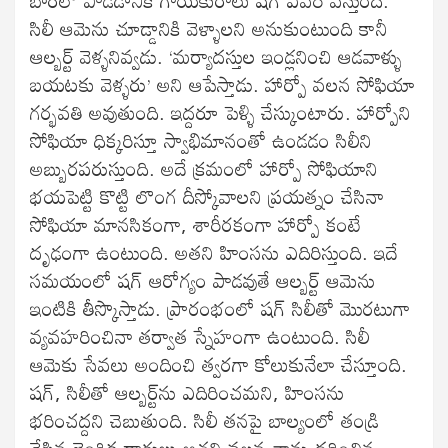
బార్‌లో పాడడానికి గాయకురాలు షగ్‌ ఏవరీ వస్తుంది.
సిలీ ఆమెను చూడ్డానికి వెళ్ళాలని అనుకుంటుంది కానీ
ఆల్బర్ట్‌ వెళ్ళనివ్వడు. ‘మర్యాదస్తుల ఇండ్లనించి ఆడవాళ్ళు
బయటకు వెళ్ళరు’ అని ఆపేస్తాడు. హార్పో వలన సోఫియా
గర్భవతి అవుతుంది. ఇద్దరూ పెళ్ళి చేస్కుంటారు. హార్పోని
సోఫియా ధిక్కరిస్తూ స్వాభిమానంతో ఉండడం సిలీని
అబ్బురపరుస్తుంది. అదే క్రమంలో హార్పో సోఫియాని
భయపెట్టి కొట్టి లొంగ దీస్కోవాలని ప్రయత్నం చేసినా
సోఫియా మానసికంగా, శారీరకంగా హార్పో కంటే
దృఢంగా ఉంటుంది. అతని హింసను ఎదిరిస్తుంది. ఇదే
సమయంలో షగ్‌ ఆరోగ్యం పాడవుతే ఆల్బర్ట్‌ ఆమెను
ఇంటికి తీస్కొస్తాడు. ప్రారంభంలో షగ్‌ సిలీతో మొరటుగా
వ్యవహరించినా తర్వాత స్నేహంగా ఉంటుంది. సిలీ
ఆమెకు సేవలు అందించి త్వరగా కోలుకునేలా చేస్తూంది.
షగ్‌, సిలీతో ఆల్బర్ట్‌ను ఎదిరించమని, హింసను
భరించద్దని చెబుతుంది. సిలీ తనపై బాల్యంలో తండ్రి