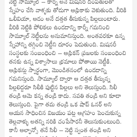
నెట్టీ సామ్యూల్‌ – కార్నీ అనే మిషనరీ దంపతులతో
స్నేహం చేసి వాళ్ళకు తోడుగా ఆఫ్రికాకు వెళుతుంది. వీరికి
ఒలీవియా, ఆడం అనే దత్తత తీసుకున్న పిల్లలుంటారు.
వీరికి నెట్టికి పోలికలు ఉండడాన్ని కార్నీ గమనించి
సామ్యూల్‌ నెట్టీలను అనుమానిస్తుంది. అంతవరకూ ఉన్న
స్నేహాన్ని తగ్గించి నెట్టీని దూరం పెడుతుంది. మిషనరీ
సంస్థలకు సంబంధించి – ఆఫ్రికన్‌ ప్రజలకు సంబంధించి
తనకు ఉన్న విశ్వాసాలు భ్రమాలు పోతాయి నెట్టీకి.
ఆఫ్రికన్లు స్వార్థంగా, మొండితనంలో ఉండడాన్ని
గమనిస్తుంది. సామ్యూల్‌ ద్వారా ఆ దత్తత తీస్కున్న
పిల్లలిద్దరూ సిలీకి పుట్టిన పిల్లలు అని తెలుస్తుంది. సిలీ
తండ్రి ఆమె కన్న తండ్రి కాదు. సవతి తండ్రి అని కూడా
తెలుస్తుంది. పైగా తమ తండ్రి ఒక షాప్‌ ఓనర్‌ అని
ఆయన సాధించిన విజయం పట్ల ఆగ్రహం పెంచుకున్న
తెల్లవాళ్ళు అతన్ని నరికి చంపేసారనీ తెలుసుకుంటుంది.
కానీ ఆల్ఫాన్సో తనే సిలీ – నెట్టి స్వంత తండ్రి అని