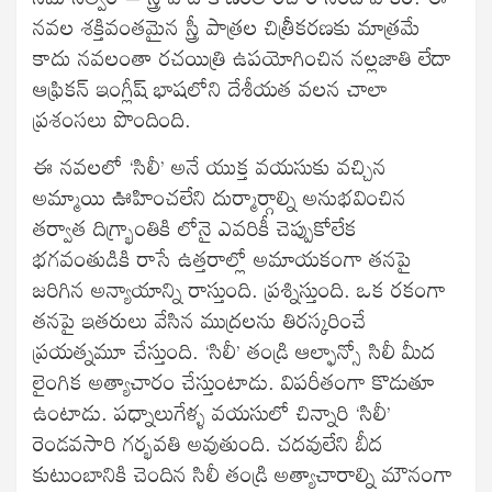
నవల శక్తివంతమైన స్త్రీ పాత్రల చిత్రీకరణకు మాత్రమే
కాదు నవలంతా రచయిత్రి ఉపయోగించిన నల్లజాతి లేదా
ఆఫ్రికన్‌ ఇంగ్లీష్‌ భాషలోని దేశీయత వలన చాలా
ప్రశంసలు పొందింది.
ఈ నవలలో ‘సిలీ’ అనే యుక్త వయసుకు వచ్చిన
అమ్మాయి ఊహించలేని దుర్మార్గాల్ని అనుభవించిన
తర్వాత దిగ్భ్రాంతికి లోనై ఎవరికీ చెప్పుకోలేక
భగవంతుడికి రాసే ఉత్తరాల్లో అమాయకంగా తనపై
జరిగిన అన్యాయాన్ని రాస్తుంది. ప్రశ్నిస్తుంది. ఒక రకంగా
తనపై ఇతరులు వేసిన ముద్రలను తిరస్కరించే
ప్రయత్నమూ చేస్తుంది. ‘సిలీ’ తండ్రి ఆల్ఫాన్సో సిలీ మీద
లైంగిక అత్యాచారం చేస్తుంటాడు. విపరీతంగా కొడుతూ
ఉంటాడు. పధ్నాలుగేళ్ళ వయసులో చిన్నారి ‘సిలీ’
రెండవసారి గర్భవతి అవుతుంది. చదవులేని బీద
కుటుంబానికి చెందిన సిలీ తండ్రి అత్యాచారాల్ని మౌనంగా