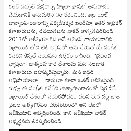
కలర్‌ పర్పుల్‌ పుస్తకాన్ని హిబ్రూ భాషలో అనువాదం
చేయడానికి అనుమతిని నిరాకరించింది. ఇజ్రాయిల్‌
జాత్యాంహంకారాన్ని ఎక్కడికక్కడ ఖండిస్తూ ఇతర ఆఫ్రికన్‌
కళాకారులను, రచయితలను వాకర్‌ జాగృతపరిచింది.
2013లో అలీషియా కీస్‌ అనే ఆఫ్రికన్‌ గాయకురాలిని
ఇజ్రాయిల్‌ లోని టెల్‌ అవైవ్‌లో ఆమె చేయబోయే సంగీత
కచేరీని కేన్సల్‌ చేయమని ఉత్తరం రాసింది. ”ప్రపంచ
వ్యాప్తంగా జాత్యంహకార దేశాలను మన నల్లజాతి
కళాకారులు బహిష్కరిస్తున్నారు. మన ఇద్దరి
అభిప్రాయాలూ – దారులూ కూడా ఒకటే అనిపిస్తుంది
నువ్వు ఈ సంగీత కచేరీని జాత్యాహంకారంతో విర్ర వీగే
ఇజ్రాయిల్‌ దేశంలో చేయకపోవడం వలన మన నల్ల జాతి
ప్రజల ఆత్మగౌరవం పెరుగుతుంది” అని లేఖలో
అలీషియాని అభ్యర్తించింది. కానీ అలీషియా వాకర్‌
అభ్యర్థనను తిరస్కరించింది.