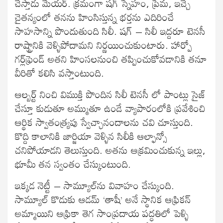
చేస్తాడు మేయర్‌. క్రమంగా షగ్‌ స్నేహం, ప్రేమ, ఇచ్చే
చైతన్యంలో తనను హింసిస్తున్న భర్తను ఎదిరించే
సాహసాన్ని పొందుతుంది సిలీ. షగ్‌ – సిలీ ఇద్దరూ టెనసీ
రాష్ట్రానికి వెళ్ళిపోదామని నిర్ణయించుకుంటారు. హార్పో
గర్ల్‌ఫ్రెండ్‌ అతని హింసలనుంచి తప్పించుకోవడానికి తనూ
వీరితో కలిసి వస్తాంటుంది.
ఆల్బర్ట్‌ నించి విముక్తి పొందిన సిలీ టెనసీ లో పాంట్లు సైజ్
చేస్తూ కుడుతూ అమ్ముతూ ఉండే వ్యాపారంలోకి ప్రవేశించి
ఆర్థిక స్వాతంత్య్రపు స్వేచ్ఛానందాలను చవి చూస్తుంది.
కొద్ది కాలానికి జార్జియా వెళ్ళిన సిలీకి ఆల్ఫాన్సో
చనిపోయాడని తెలుస్తుంది. అతను ఆక్రమించుకున్న ఇల్లు,
భూమీ తన స్వంతం చేస్కుంటుంది.
ఇక్కడ నెట్టీ – సామ్యూల్‌ను వివాహం చేస్కుంది.
సామ్యూల్‌ కొడుకు ఆడమ్‌ ‘తాషీ’ అనే స్థానిక ఆఫ్రికన్‌
అమ్మాయిని ఆఫ్రికా తెగ సాంప్రదాయ పద్ధతిలో పెళ్ళి