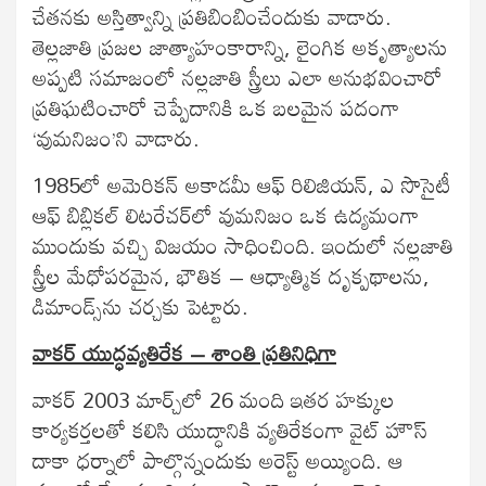
చేతనకు అస్తిత్వాన్ని ప్రతిబింబించేందుకు వాడారు.
తెల్లజాతి ప్రజల జాత్యాహంకారాన్ని, లైంగిక అకృత్యాలను
అప్పటి సమాజంలో నల్లజాతి స్త్రీలు ఎలా అనుభవించారో
ప్రతిఘటించారో చెప్పేదానికి ఒక బలమైన పదంగా
‘వుమనిజం’ని వాడారు.
1985లో అమెరికన్‌ అకాడమీ ఆఫ్‌ రిలిజియన్‌, ఎ సొసైటీ
ఆఫ్‌ బిబ్లికల్‌ లిటరేచర్‌లో వుమనిజం ఒక ఉద్యమంగా
ముందుకు వచ్చి విజయం సాధించింది. ఇందులో నల్లజాతి
స్త్రీల మేధోపరమైన, భౌతిక – ఆధ్యాత్మిక దృక్పథాలను,
డిమాండ్స్‌ను చర్చకు పెట్టారు.
వాకర్‌ యుద్ధవ్యతిరేక – శాంతి ప్రతినిధిగా
వాకర్‌ 2003 మార్చ్‌లో 26 మంది ఇతర హక్కుల
కార్యకర్తలతో కలిసి యుద్ధానికి వ్యతిరేకంగా వైట్‌ హౌస్‌
దాకా ధర్నాలో పాల్గొన్నందుకు అరెస్ట్‌ అయ్యింది. ఆ