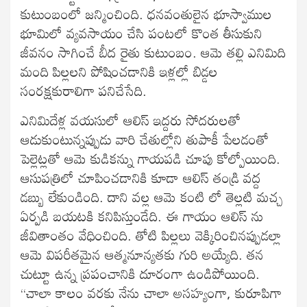
కుటుంబంలో జన్మించింది. ధనవంతులైన భూస్వాముల
భూమిలో వ్యవసాయం చేసి పంటలో కొంత తీసుకుని
జీవనం సాగించే బీద రైతు కుటుంబం. ఆమె తల్లి ఎనిమిది
మంది పిల్లలని పోషించడానికి ఇళ్లల్లో బిడ్డల
సంరక్షకురాలిగా పనిచేసేది.
ఎనిమిదేళ్ల వయసులో ఆలిస్ ఇద్దరు సోదరులతో
ఆడుకుంటున్నప్పుడు వారి చేతుల్లోని తుపాకీ పేలడంతో
పెల్లెట్లతో ఆమె కుడికన్ను గాయపడి చూపు కోల్పోయింది.
ఆసుపత్రిలో చూపించడానికి కూడా ఆలిస్ తండ్రి వద్ద
డబ్బు లేకుండింది. దాని వల్ల ఆమె కంటి లో తెల్లటి మచ్చ
ఏర్పడి బయటకి కనిపిస్తుండేది. ఈ గాయం ఆలిస్ ను
జీవితాంతం వేధించింది. తోటి పిల్లలు వెక్కిరించినప్పుడల్లా
ఆమె విపరీతమైన ఆత్మనూన్యతకు గురి అయ్యేది. తన
చుట్టూ ఉన్న ప్రపంచానికి దూరంగా ఉండిపోయింది.
“చాలా కాలం వరకు నేను చాలా అసహ్యంగా, కురూపిగా