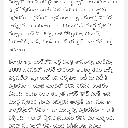
ధర్నాలో వేల మంది ప్రజలు పాల్గొన్నారు. అమెరికా చాలా
వ్యూహాత్మకంగా ఇరాక్‌ మీద చేయబోయే యుద్ధానికి
వ్యతిరేకంగా ప్రపంచ వ్యాప్తంగా అన్ని నగరాల్లో నిరసన
కార్యక్రమాలు జరిగాయి. అమెరికాలోనే యుద్ధ వ్యతిరేక
ధర్నాలు లాస్‌ ఏంజిల్స్‌, కాలిఫోర్నియా, టెక్సాస్‌,
సియాటిల్‌, వాషింగ్‌టన్‌ లాంటి యాభైకి పైగా నగరాల్లో
జరిగాయి.
తర్వాత ఇజ్రాయిల్‌లోని వర్ణ వివక్ష శాసనాన్ని ఖండిస్తూ
2009 జనవరిలో వాకర్‌ టొరంటో అంతర్జాతీయ ఫిల్మ్‌
ఫెస్టివల్‌లో ఇజ్రాయిల్‌ సినీ దర్శకుల ‘సిటీ టు సిటీ’కి
వ్యతిరేకంగా యాభై మందితో కలిసి నిరసన సంతకం
చేసింది. రెండు నెలల తర్వాత వాకర్‌ ‘కోడ్‌ పింక్‌’ అనే
యుద్ధ వ్యతిరేక గ్రూపు సభ్యులైన అరవైకి పైగా మహిళా
కార్యకర్తలలో కలిసి గాజా యుద్ధాన్ని వ్యతిరేకిస్తూ గాజాకి
వెళ్ళింది. గాజాలో స్థానిక ప్రజలను కలిసి పరామర్శించి,
ఎన్జీవో సంస్థలలో కల్సి యుద్ధ పీడితులకు సేవలు