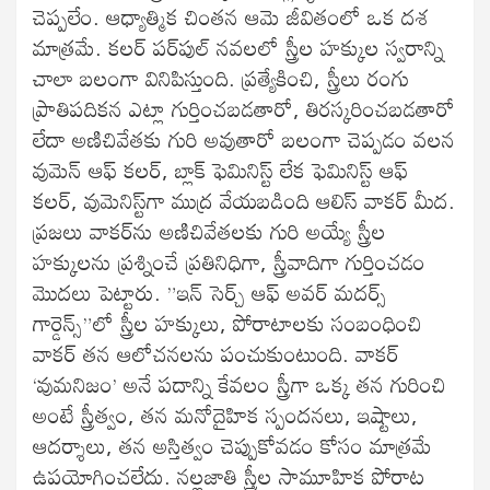
చెప్పలేం. ఆధ్యాత్మిక చింతన ఆమె జీవితంలో ఒక దశ
మాత్రమే. కలర్‌ పర్‌పుల్‌ నవలలో స్త్రీల హక్కుల స్వరాన్ని
చాలా బలంగా వినిపిస్తుంది. ప్రత్యేకించి, స్త్రీలు రంగు
ప్రాతిపదికన ఎట్లా గుర్తించబడతారో, తిరస్కరించబడతారో
లేదా అణిచివేతకు గురి అవుతారో బలంగా చెప్పడం వలన
వుమెన్‌ ఆఫ్‌ కలర్‌, బ్లాక్‌ ఫెమినిస్ట్‌ లేక ఫెమినిస్ట్‌ ఆఫ్‌
కలర్‌, వుమెనిస్ట్‌గా ముద్ర వేయబడింది ఆలిస్‌ వాకర్‌ మీద.
ప్రజలు వాకర్‌ను అణిచివేతలకు గురి అయ్యే స్త్రీల
హక్కులను ప్రశ్నించే ప్రతినిధిగా, స్త్రీవాదిగా గుర్తించడం
మొదలు పెట్టారు. ”ఇన్‌ సెర్చ్‌ ఆఫ్‌ అవర్‌ మదర్స్‌
గార్డెన్స్‌”లో స్త్రీల హక్కులు, పోరాటాలకు సంబంధించి
వాకర్‌ తన ఆలోచనలను పంచుకుంటుంది. వాకర్‌
‘వుమనిజం’ అనే పదాన్ని కేవలం స్త్రీగా ఒక్క తన గురించి
అంటే స్త్రీత్వం, తన మనోదైహిక స్పందనలు, ఇష్టాలు,
ఆదర్శాలు, తన అస్తిత్వం చెప్పుకోవడం కోసం మాత్రమే
ఉపయోగించలేదు. నల్లజాతి స్త్రీల సామూహిక పోరాట