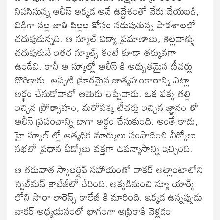
నివసిస్తున్న ఆలీస్ అక్కడ అవే ఉద్దేశంతో వేరు చేయబడి,
విడిగా నల్ల జాతి పిల్లల కోసం నడుపుతున్న పాఠశాలలో
చదువుకున్నది. ఆ స్కూల్ విద్యా ప్రమాణాలు, తెల్లవాళ్ళు
చదువుకునే ఇతర స్కూల్స్ కంటే కూడా తక్కువగా
ఉండేవి. కానీ ఆ స్కూల్లో ఆలీస్ కి అద్భుతమైన టీచర్లు
దొరికారు. అప్పటి క్రూరమైన జాత్యహంకారాన్ని ఎట్లా
అర్థం చేసుకోవాలో ఆమెకు చెప్పేవారు. ఒక పక్క తల్లి
ఇచ్చిన ప్రోత్సాహం, మరోపక్క టీచర్లు ఇచ్చిన జ్ఞానం తో
ఆలీస్ ప్రపంచాన్ని బాగా అర్థం చేసుకుంది. అంతే కాదు,
హై స్కూల్ ల్లో అత్యధిక మార్కులు సంపాదించి వీడ్కోలు
సభలో ప్రధాన వీడ్కోలు వక్తగా ఉపన్యాసాన్ని ఇచ్చింది.
ఆ తరువాత స్కాలర్షిప్ సహాయంతో వాకర్ అట్లాంటాలోని
స్పెల్‌మన్ కాలేజీలో చేరింది. అక్కడినుంచి న్యూ యార్క్
లోని సారా లారెన్స్ కాలేజీ కి మారింది. ఇక్కడ ఉన్నప్పుడు
వాకర్ అధ్యయనంలో భాగంగా ఆఫ్రికాకి వెళ్లడం