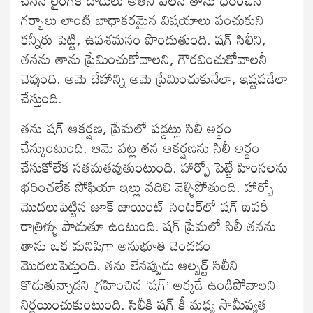
చేసిన లైంగిక దాడులు అతని వలన తాను ధరించిన
గర్భాలు లాంటి బాధాకరమైన విషయాలు పంచుకుని
కన్నీరు పెట్టి, ఉపశమనం పొందుతుంది. షగ్‌ సిలీని,
తనను తాను ప్రేమించుకోవాలని, గౌరవించుకోవాలనీ
చెప్తుంది. ఆమె దేహాన్ని ఆమె ప్రేమించుకునేలా, ఇష్టపడేలా
చేస్తుంది.
తను షగ్‌ ఆకర్షణ, ప్రేమలో పడ్డట్లు సిలీ అర్థం
చేస్కుంటుంది. ఆమె పట్ల తన ఆకర్షణను సిలీ అర్థం
చేసుకోలేక సతమతవుతుంటుంది. హార్పో పెట్టే హింసలను
భరించలేక సోఫియా ఇల్లు వదిలి వెళ్ళిపోతుంది. హార్పో
మొదలుపెట్టిన జూక్‌ జాయింట్‌ సెంటర్‌లో షగ్‌ ఐవరీ
రాత్రిళ్ళు పాడుతూ ఉంటుంది. షగ్‌ ప్రేమలో సిలీ తనను
తాను ఒక మనిషిగా అనుభూతి చెందడం
మొదలుపెడ్తుంది. తను లేనప్పుడు ఆల్బర్ట్‌ సిలీని
కొడుతున్నాడని గ్రహించిన ‘షగ్‌’ అక్కడే ఉండిపోవాలని
నిర్ణయించుకుంటుంది. సిలీకి షగ్‌ కీ మధ్య సామీప్యత