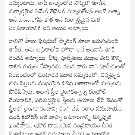
చేస్కుంటాడు. తాషీ బాల్యంలోనే నొప్పితో కూడిన
దుర్మార్గమైన ఫీమేల్‌ జెనైటల్‌ మ్యూటిలేషన్‌ అంటే ఖత్నా
అనే జననాంగపు కోత అనే దుర్మార్గమైన మత
సంప్రదాయానికి బలి అయిన అమ్మాయి.
దానితో పాటు ఫేషియల్‌ స్కారింగ్‌ కూడా జరుగుతుంది
తాషీకి. ఆమె ఆఫ్రికాలోని హౌడా అనే ఆదివాసీ తెగకి
చెందిన అమ్మాయి. వీళ్ళు పూర్వీకులు ముఖం మీద కొన్ని
కాలిన గుర్తులు చేస్కొనడం వలన వారు వారి పూర్వీకులతో
సంబంధంలో ఉంటారనే మూఢ నమ్మకంతో, చిన్నప్పుడే
తమ పిల్లలకు ముఖంపైన వివిధ ఆకారాలలో మచ్చలను
పొడిపిస్తారు. అలాగే స్త్రీల లైంగికత్వాన్ని కంట్రోల్‌
చేయడానికి, పరిశుద్ధమైన స్త్రీలను తయారు చేసే నెపంతో
స్త్రీలలో లైంగికానందాన్ని కలగ చేసే నరాల సముదాయం
ఉండే క్లైటోరిస్‌ అనే బాహ్య జననాంగాన్ని చిన్నప్పుడే
ఖండిస్తారు. ఇదొక దారుణమైన సంప్రదాయం దీనికి
వ్యతిరేకంగా అనేక ఉద్యమాలు స్థానిక ఆఫ్రికాలోనే