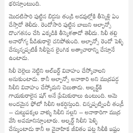
భరిస్తూంటుంది.
మొదటిసారి పుట్టిన బిడ్డను తండ్రి అడవుల్లోకి తీస్కెళ్లి ఏం
చేస్తాడో తెలీదు. రెండోసారి పుట్టిన బాబుని ఆల్ఫాన్సో
దొంగతనం చేసి ఎక్కడికి తీస్కెళతాడో తెలీదు. సిలీ తల్లి
అనారోగ్య పీడితురాలై చనిపోతుంది. ఆల్ఫాన్సో రెండో పెళ్ళి
చేస్కున్నప్పటికీ సిలీపైన లైంగిక అత్యాచారాన్ని చేస్తూనే
ఉంటాడు.
సిలీ చెల్లెలు నెట్టిని ఆల్‌బర్ట్‌ వివాహం చేస్కోవాలని
అనుకుంటాడు. కానీ ఆల్ఫాన్సో అనాకారి అని ముద్రపడ్డ
సిలీని వివాహం చేస్కోమని చెబుతాడు. ఆల్బర్ట్‌కి
గాయకురాలైన షగ్‌ అనే ప్రేమికురాలు ఉంటుంది. ఆమె
అందమైన ఫోటో సిలీని ఆకర్షిస్తుంది. చిన్నప్పట్నించీ తండ్రీ
– చుట్టుపక్కల వాళ్ళు సిలీని నల్లని – అనాకారిగా ముద్ర
వేసి అవమానిస్తూంటారు. ఆల్బర్ట్‌ సిలీని పెళ్ళి
చేస్కుంటాడు కానీ ఆ వైవాహిక జీవితం పట్ల సిలీకి ఇష్టం