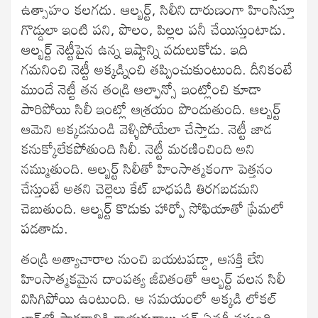
ఉత్సాహం కలగదు. ఆల్బర్ట్‌, సిలీని దారుణంగా హింసిస్తూ
గొడ్డులా ఇంటి పని, పొలం, పిల్లల పనీ చేయిస్తుంటాడు.
ఆల్బర్ట్‌ నెట్టీపైన ఉన్న ఇష్టాన్ని వదులుకోడు. ఇది
గమనించి నెట్టీ అక్కడ్నించి తప్పించుకుంటుంది. దీనికంటే
ముందే నెట్టీ తన తండ్రి ఆల్ఫాన్సో ఇంట్లోంచి కూడా
పారిపోయి సిలీ ఇంట్లో ఆశ్రయం పొందుతుంది. ఆల్బర్ట్‌
ఆమెని అక్కడనుండి వెళ్ళిపోయేలా చేస్తాడు. నెట్టీ జాడ
కనుక్కోలేకపోతుంది సిలీ. నెట్టీ మరణించింది అని
నమ్ముతుంది. ఆల్బర్ట్‌ సిలీతో హింసాత్మకంగా పెత్తనం
చేస్తుంటే అతని చెల్లెలు కేట్‌ బాధపడి తిరగబడమని
చెబుతుంది. ఆల్బర్ట్‌ కొడుకు హార్పో సోఫియాతో ప్రేమలో
పడతాడు.
తండ్రి అత్యాచారాల నుంచి బయటపడ్డా, ఆసక్తి లేని
హింసాత్మకమైన దాంపత్య జీవితంతో ఆల్బర్ట్‌ వలన సిలీ
విసిగిపోయి ఉంటుంది. ఆ సమయంలో అక్కడి లోకల్‌