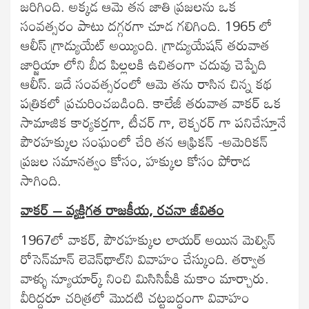
జరిగింది. అక్కడ ఆమె తన జాతి ప్రజలను ఒక
సంవత్సరం పాటు దగ్గరగా చూడ గలిగింది. 1965 లో
ఆలీస్ గ్రాడ్యుయేట్ అయ్యింది. గ్రాడ్యుయేషన్ తరువాత
జార్జియా లోని బీద పిల్లలకి ఉచితంగా చదువు చెప్పేది
ఆలీస్. ఇదే సంవత్సరంలో ఆమె తను రాసిన చిన్న కథ
పత్రికలో ప్రచురించబడింది. కాలేజీ తరువాత వాకర్ ఒక
సామాజిక కార్యకర్తగా, టీచర్ గా, లెక్చరర్ గా పనిచేస్తూనే
పౌరహక్కుల సంఘంలో చేరి తన ఆఫ్రికన్ -అమెరికన్
ప్రజల సమానత్వం కోసం, హక్కుల కోసం పోరాడ
సాగింది.
వాకర్‌ – వ్యక్తిగత రాజకీయ, రచనా జీవితం
1967లో వాకర్‌, పౌరహక్కుల లాయర్‌ అయిన మెల్విన్‌
రోసెన్‌మాన్‌ లెవెన్‌థాల్‌ని వివాహం చేస్కుంది. తర్వాత
వాళ్ళు న్యూయార్క్‌ నించి మిసిసిపీకి మకాం మార్చారు.
వీరిద్దరూ చరిత్రలో మొదటి చట్టబద్ధంగా వివాహం