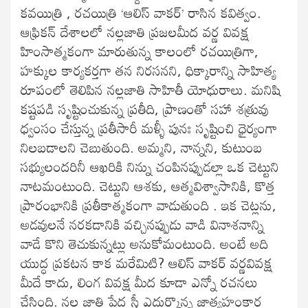
కవయిత్రి , రచయిత్రి ‘ఆలిస్ వాకర్’ రాసిన కవిత్వం.
ఆఫ్రికన్ దేశాలలో నల్లజాతి ప్రజలమీద వర్ణ వివక్ష
హింసాత్మకంగా మారుతున్న కాలంలో రచయిత్రిగా,
హక్కుల కార్యకర్తగా తన నిరసనని, ధిక్కారాన్ని సాహిత్య
రూపంలో తెలిపిన నల్లజాతి సాహితీ యోధురాలు. మనిషి
కష్టపడి సృష్టించుకున్న ప్రతీది, ప్రాణంతో సహా శత్రువు
ధ్వంసం చేస్తున్న ప్రతీసారీ మళ్ళీ పునః సృష్టించి ధైర్యంగా
నిలబడాలని చెబుతుంది. అమ్మని, నాన్నని, కుటుంబ
సభ్యులందరినీ ఆఖరికి నిన్ను చంపినప్పుడల్లా ఒక చెట్టుని
నాటమంటుంది. చెట్టుని ఆశకు, ఆత్మవిశ్వాసానికి, కొత్త
ప్రారంభానికి ప్రతీకాత్మకంగా వాడుతుంది . ఇక చెట్లను,
అడవులనే నరకడానికి వచ్చినప్పుడు వాడి వినాశనాన్ని
వాడే కొని తెచుకున్నట్లు అనుకోమంటుంది. అంటే అది
యుద్ధ ప్రకటన కాక మరేమిటి? ఆలిస్ వాకర్ వర్ణవివక్ష
మీదే కాదు, లింగ వివక్ష మీద కూడా ఎన్నో రచనలు
చేసింది. నల్ల జాతి పేద స్త్రీ ఎదుర్కొన్న జాత్యహంకార