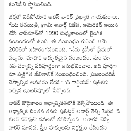
కంపెనీని స్థాపించింది.
భర్తతో విడిపోయాక ఆలిస్‌ వాకర్‌ ప్రఖ్యాత గాయకురాలు,
గేయ రచయిత్రీ, గ్రామీ అవార్డ్‌ విజేత, అమెరికన్‌ అయిన
ట్రేసీ చాప్‌మాన్‌తో 1990 మధ్యకాలంలో లైంగిక
సంబంధంలో ఉంది. ఈ సంబంధం గురించి ఆమె
2006లో బహిరంగపరిచింది. “నేను ట్రేసీతో ప్రేమలో
పడ్డాను. మాదొక అద్భుతమైన సంబంధం. మేం మా
సహచర్యాన్ని పరిపూర్ణంగా అనుభవించాం. ఇది పూర్తిగా
మా వ్యక్తిగత జీవితానికే సంబంధించింది. ప్రజలందరికీ
చెప్పాల్సిన అవసరం లేదని” ‘ది గార్డియన్‌’ పత్రికకు
ఇచ్చిన ఇంటర్‌వ్యూలో పేర్కొంది.
వాకర్‌ కొద్దికాలం ఆధ్యాత్మికతలోకి వెళ్ళిపోయింది. ఈ
ఆధ్యాత్మిక చింతన తనకు పులిట్జర్‌ అవార్డ్‌ తెచ్చి పెట్టిన ‘ది
కలర్‌ పర్‌పుల్‌’ నవలలో కనిపిస్తుంది. అలాగని చెప్పి
వాకర్‌ మానవ, స్త్రీల హక్కులను నిర్లక్ష్యం చేసిందని