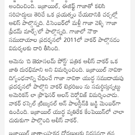
అందించింది. ఇజ్రాయిల్‌, ఈజిఫ్ట్‌ గాజాతో కలిసి
సరిహద్దులు తెరిచే ఒక ప్రయత్నం చేయడానికి చర్చల్లో
ఆలిస్ పాల్గొన్నది. డిసెంబర్‌లో మళ్లీ గాజా వెళ్ళి ‘గాజా
ఫ్రీడమ్‌ మార్చ్‌’లో పాల్గొన్నది. గాజాలో నౌకా
సముదాయాల ప్రదర్శనలో 2011లో వాకర్‌ పాల్గొనడం
విమర్శలకు దారి తీసింది.
ఆమెను ‘ది జెరూసలమ్‌ పోస్ట్‌’ పత్రిక ఆలీస్‌ వాకర్‌ ఒక
జాతి దురభిమాని అని విమర్శించింది. ఇజ్రాయిల్‌ నావికా
దిగ్బంధనాన్ని చేధించే గాజా నావికా యుద్ధ సముదాయపు
ప్రదర్శనలో పాల్గొని వాకర్‌ టెర్రరిజం ను సమర్థిస్తున్నట్టు
అమెరికన్‌ లా ప్రొఫెసర్‌ ఆలన్‌ డెర్షోవిజ్‌ విమర్శించాడు.
వాకర్‌ రస్సెల్‌ ట్రిబ్యునల్‌ ఆన్‌ పాలస్టీన్‌కి జడ్జి మెంబర్‌గా
ఉండింది. ఇజ్రాయిల్‌ యుద్ధ వ్యతిరేక కేంపెయిన్‌లో చాలా
చురుకుగా పాల్గొంది ఆలీస్‌ వాకర్‌.
ఇజ్రాయిల్‌ జాత్యాంహకర ధోరణులకు నిరసనగా తన