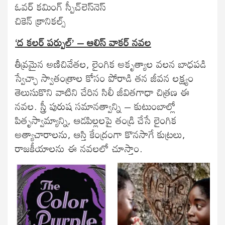
ఓవర్‌ కమింగ్‌ స్పీచ్‌లెస్‌నెస్
చికెన్‌ క్రానికల్స్‌
‘ద కలర్‌ పర్పుల్‌’ – ఆలిస్‌ వాకర్‌ నవల
తీవ్రమైన అణిచివేతల, లైంగిక అకృత్యాల వలన బాధపడి
స్వేచ్ఛా స్వాతంత్రాల కోసం పోరాడి తన జీవన లక్ష్యం
తెలుసుకొని వాటిని చేరిన సిలీ జీవితగాధా చిత్రణ ఈ
నవల. స్త్రీ పురుష సమానత్వాన్ని – కుటుంబాల్లో
పితృస్వామ్యాన్ని, ఆడపిల్లలపై తండ్రి చేసే లైంగిక
అత్యాచారాలను, ఆస్తి కేంద్రంగా కొనసాగే కుట్రలు,
రాజకీయాలను ఈ నవలలో చూస్తాం.