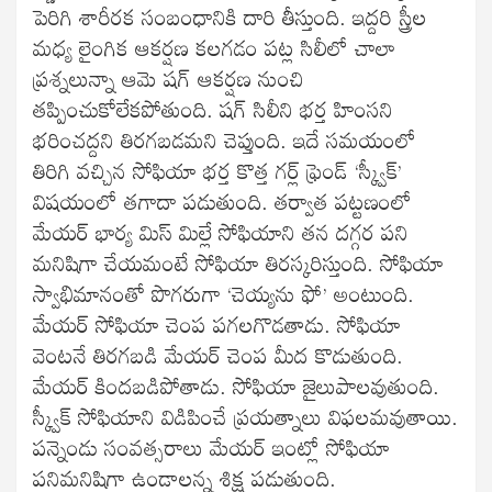
పెరిగి శారీరక సంబంధానికి దారి తీస్తుంది. ఇద్దరి స్త్రీల
మధ్య లైంగిక ఆకర్షణ కలగడం పట్ల సిలీలో చాలా
ప్రశ్నలున్నా ఆమె షగ్‌ ఆకర్షణ నుంచి
తప్పించుకోలేకపోతుంది. షగ్‌ సిలీని భర్త హింసని
భరించద్దని తిరగబడమని చెప్తుంది. ఇదే సమయంలో
తిరిగి వచ్చిన సోఫియా భర్త కొత్త గర్ల్‌ ఫ్రెండ్‌ ‘స్క్వీక్‌’
విషయంలో తగాదా పడుతుంది. తర్వాత పట్టణంలో
మేయర్‌ భార్య మిస్‌ మిల్లే సోఫియాని తన దగ్గర పని
మనిషిగా చేయమంటే సోఫియా తిరస్కరిస్తుంది. సోఫియా
స్వాభిమానంతో పొగరుగా ‘చెయ్యను ఫో’ అంటుంది.
మేయర్‌ సోఫియా చెంప పగలగొడతాడు. సోఫియా
వెంటనే తిరగబడి మేయర్‌ చెంప మీద కొడుతుంది.
మేయర్‌ కిందబడిపోతాడు. సోఫియా జైలుపాలవుతుంది.
స్క్వీక్‌ సోఫియాని విడిపించే ప్రయత్నాలు విఫలమవుతాయి.
పన్నెండు సంవత్సరాలు మేయర్‌ ఇంట్లో సోఫియా
పనిమనిషిగా ఉండాలన్న శిక్ష పడుతుంది.