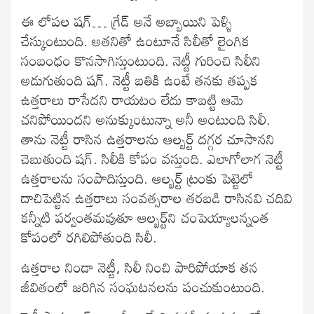
ఈ లోపల షగ్‌… గ్రేడ్‌ అనే అబ్బాయిని పెళ్ళి
చేస్కుంటుంది. అతనితో ఉంటూనే సిలీతో లైంగిక
సంబంధం కొనసాగిస్తుంటుంది. నెట్టీ గురించి సిలీని
అడుగుతుంది షగ్‌. నెట్టీ బతికి ఉంటే తనకు తప్పక
ఉత్తరాలు రాసేదని రాయటం లేదు కాబట్టి ఆమె
చనిపోయిందని అనుక్కుంటున్నా అనీ అంటుంది సిలీ.
తాను నెట్టీ రాసిన ఉత్తరాలను ఆల్బర్ట్‌ దగ్గర చూసానని
చెబుతుంది షగ్‌. సిలీకి కోపం వస్తుంది. ఎలాగోలాగ నెట్టీ
ఉత్తరాలను సంపాదిస్తుంది. ఆల్బర్ట్‌ ట్రంకు పెట్టెలో
దాచిపెట్టిన ఉత్తరాలు సంవత్సరాల తరబడి రాసినవి చదివి
కన్నీటి పర్వంతమవుతూ ఆల్బర్ట్‌ని చంపెయ్యాలన్నంత
కోపంలో రగిలిపోతుంది సిలీ.
ఉత్తరాల నిండా నెట్టీ, సిలీ నించి పారిపోయాక తన
జీవితంలో జరిగిన సంఘటనలను పంచుకుంటుంది.