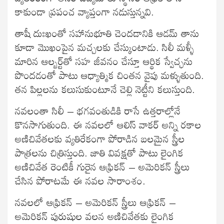
కాకుండా ప్రపంచ వ్యాప్తంగా నడుస్తున్నవి.
తాషీ దుఃఖంతో సహానుభూతి చెందడానికి ఆడమ్‌ తాను
కూడా మొఖంపైన మచ్చలకు చేస్కుంటాడు. సిలీ మళ్ళీ
మారిన ఆల్బర్ట్‌తో సహ జీవనం చేస్తూ ఆర్థిక స్వేచ్ఛను
పొందడంతో పాటు ఆధ్యాత్మిక చింతన వైపు మళ్ళుతుంది.
తన పిల్లలను కలుసుకుంటూనే చెల్లి నెట్టీని కలుస్తుంది.
నవలంతా సిలీ – భగవంతుడికి రాసే ఉత్తరాల్లోనే
కొనసాగుతుంది. ఈ నవలలో ఆలిస్‌ వాకర్‌ అన్ని రకాల
అణిచివేతలకు వ్యతిరేకంగా పోరాడిన బలమైన స్త్రీల
పాత్రలను చిత్రిస్తుంది. జాతి వివక్షతో పాటు లైంగిక
అణిచివేత రెంటికీ గురైన ఆఫ్రికన్‌ – అమెరికన్‌ స్త్రీలు
చేసిన పోరాటమే ఈ నవల సారాంశం.
నవలలో ఆఫ్రికన్‌ – అమెరికన్‌ స్త్రీలు ఆఫ్రికన్‌ –
అమెరికన్‌ పురుషుల వలన అణిచివేతకు లైంగిక