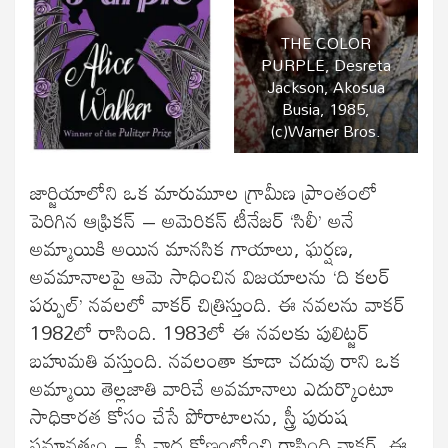
THE COLOR
PURPLE, Desreta
Jackson, Akosua
Busia, 1985,
(c)Warner Bros.
జార్జియాలోని ఒక మారుమూల గ్రామీణ ప్రాంతంలో
పెరిగిన ఆఫ్రికన్‌ – అమెరికన్‌ టీనేజర్‌ ‘సిలీ’ అనే
అమ్మాయికి అయిన మానసిక గాయాలు, ఘర్షణ,
అవమానాలపై ఆమె సాధించిన విజయాలను ‘ది కలర్‌
పర్పుల్‌’ నవలలో వాకర్‌ చిత్రిస్తుంది. ఈ నవలను వాకర్‌
1982లో రాసింది. 1983లో ఈ నవలకు పులిట్జర్‌
బహుమతి వస్తుంది. నవలంతా కూడా చదువు రాని ఒక
అమ్మాయి తెల్లజాతి వారిచే అవమానాలు ఎదుర్కొంటూ
సాధికారత కోసం చేసే పోరాటాలను, స్త్రీ పురుష
సమానత్వం – స్త్రీ వాద కోణంలోంచి రాసింది వాకర్‌. ఈ