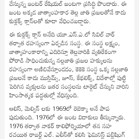
చేస్కున్న ఇంటర్‌ రేషియల్‌ జంటగా ప్రసిద్ధి పొందారు. ఈ
జంట అక్కడ జాత్యాంహకార తెల్ల జాతి ప్రజలతోనే కాదు
కుక్లక్స్‌ క్లాన్‌లతో కూడా వేధించబడ్డారు.
ఈ కుక్లక్స్‌ క్లాన్‌ అనేది యూ.ఎస్‌.ఎ.లో సివిల్‌ వార్‌
తర్వాత రహస్యంగా ఏర్పడిన సంస్థ. ఈ సంస్థ లక్ష్యం,
జాత్యాహంకారాన్ని ఎదిరిస్తూ తెల్లవారికి వ్యతిరేకంగా
పోరాడి సాధించుకున్న నల్లజాతి ప్రజల హక్కులను
రహస్యంగా అణిచివేస్తూండడం, కెకెకె సంస్థ ఒక్క నల్లజాతి
ప్రజలనే కాదు ముస్లిమ్స్‌, జూస్‌, కేథలిక్స్‌, విదేశాల్లో పుట్టి
పెరిగిన వ్యక్తులను ఇతర సంస్థలను టార్గెట్‌ చేస్కుని వారిని
హింసాత్మక పద్ధతుల్లో వేధిస్తుంది.
ఆలిస్, మెల్విన్ లకు 1969లో రెబెక్కా అనే పాప
పుడుతుంది. 1976లో ఈ జంట విడాకులు తీస్కున్నారు.
1976 తర్వాత వాకర్‌ కాలిఫోర్నియాలో తన సహ
రచయిత రాబర్ట్‌ ఎల్‌. ఎలీన్‌తో కలిసి ఫెమినిస్ట్‌ పబ్లిషింగ్‌