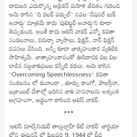
దాడులని ఎదుర్కొన్న ఆఫ్రికన్ మహిళ జీవితం గురించి
ఆమె రాసిన “ది కలర్ పర్పుల్” నవల ‘నేషనల్ బుక్
అవార్డు’ మాత్రమే కాదు ‘పులిట్జర్ అవార్డు’ని కూడా
తెచ్చుకుంది. అంతే కాదు ఆలిస్ వాకర్ ఎన్నో కవితా
సంకలనాలు, విమర్శా వ్యాసాలు, ఫిక్షన్, నాన్ ఫిక్షన్
రచనలు చేసింది. అన్నీ కూడా జాత్యహంకార వ్యతిరేక
సాహిత్యమే. జాత్యాహంకారంతో ఊపిరాడక విల విల
లాడిన నల్లజాతిప్రజల కన్నీటి కథలు. ఆమె రాసిన
“Overcoming Speechlessness” కవితా
సంకలనం లో రువాండా , తూర్పు కాంగో, పాలస్తీనా,
ఇజ్రాయిల్ దేశాల్లో జరిగిన జాతి హననాలను అత్యంత
ఆగ్రహంగా, ఆర్ద్రంగా రాసింది ఆలిస్ వాకర్.
***
‘ఆలిస్ మాల్సేనియర్ తాల్లుల్లాహ్ కేట్ వాకర్’ జార్జియా
లోని ఈటన్టన్ లో ఫిబ్రవరి 9, 1944 లో బీద