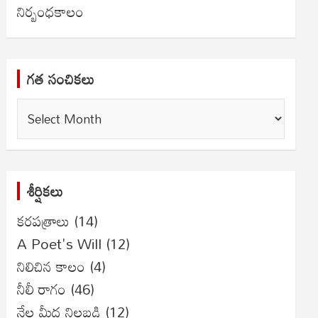
నిర్బంధకాలం
గత సంచికలు
గత
సంచికలు
శీర్షికలు
కరపత్రాలు
(14)
A Poet's Will
(12)
నిలిచిన కాలం
(4)
నీలీ రాగం
(46)
నేల మీద నిలబడి
(12)