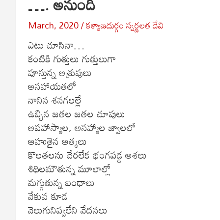
…. అనుంది
March, 2020
కళ్యాణదుర్గం స్వర్ణలత దేవి
ఎటు చూసినా…
కంటికి గుత్తులు గుత్తులుగా
పూస్తున్న అశ్రువులు
అసహాయతలో
నానిన శనగలల్లే
ఉబ్బిన జతల జతల చూపులు
అపహాస్యాల, అసహ్యాల జ్వాలలో
ఆహుతైన ఆత్మలు
కొలతలను చేరలేక భంగపడ్డ ఆశలు
శిథిలమౌతున్న మూలాల్లో
మగ్గుతున్న బంధాలు
వేకువ కూడ
వెలుగునివ్వలేని వేదనలు