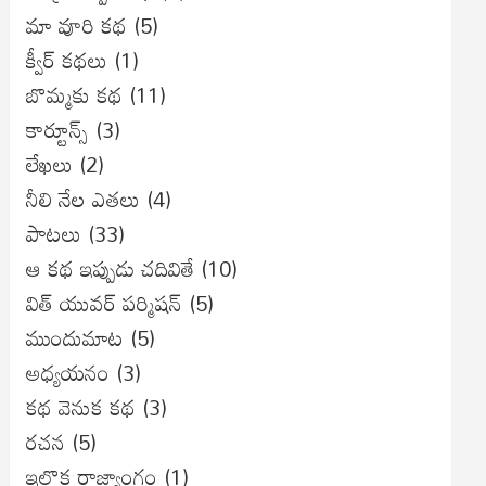
మా వూరి కథ
(5)
క్వీర్ కథలు
(1)
బొమ్మకు కథ
(11)
కార్టూన్స్
(3)
లేఖలు
(2)
నీలి నేల ఎతలు
(4)
పాటలు
(33)
ఆ కథ ఇప్పుడు చదివితే
(10)
విత్ యువర్ పర్మిషన్
(5)
ముందుమాట
(5)
అధ్యయనం
(3)
కథ వెనుక కథ
(3)
రచన
(5)
ఇల్లొక రాజ్యాంగం
(1)