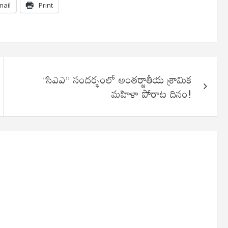
mail
Print
“సిఎఎ” సందర్భంలో అంతర్జాతీయ శ్రామిక
మహిళా పోరాట దినం!