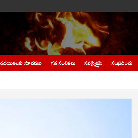
రచయితలకు సూచనలు
గత సంచికలు
సబ్‌స్క్రిప్షన్
సంప్రదించు