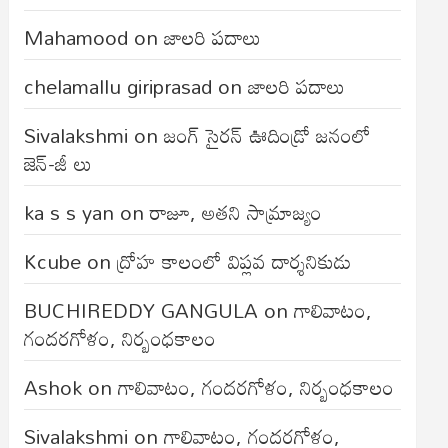
Mahamood
on
జాలరి పదాలు
chelamallu giriprasad
on
జాలరి పదాలు
Sivalakshmi
on
జంగ్‌ సైరన్‌ ఊదిండ్రో జనంలో
జెన్-జీ లు
ka s s yan
on
రాజూ, అతని సామ్రాజ్యం
Kcube
on
ద్రోహ కాలంలో విప్లవ దార్శనికుడు
BUCHIREDDY GANGULA
on
గాలివాటం,
గందరగోళం, నిర్బంధకాలం
Ashok
on
గాలివాటం, గందరగోళం, నిర్బంధకాలం
Sivalakshmi
on
గాలివాటం, గందరగోళం,