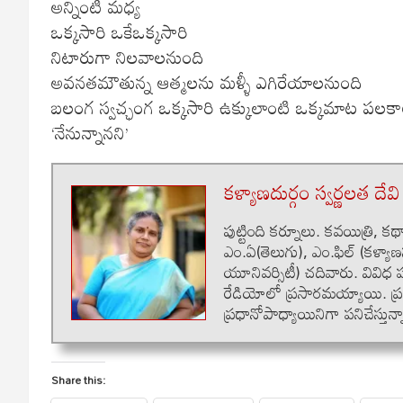
అన్నింటి మధ్య
ఒక్కసారి ఒకేఒక్కసారి
నిటారుగా నిలవాలనుంది
అవనతమౌతున్న ఆత్మలను మళ్ళీ ఎగిరేయాలనుంది
బలంగ స్వచ్ఛంగ ఒక్కసారి ఉక్కులాంటి ఒక్కమాట పలక
‘నేనున్నానని’
కళ్యాణదుర్గం స్వర్ణలత దేవి
పుట్టింది కర్నూలు. కవయిత్రి, 
ఎం.ఏ(తెలుగు), ఎం.ఫిల్ (కళ్య
యూనివర్సిటీ) చదివారు. వివిధ 
రేడియోలో ప్రసారమయ్యాయి. ప్ర
ప్రధానోపాధ్యాయినిగా పనిచేస్తున్
Share this: