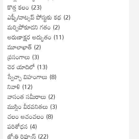
కొత్త కలం
(23)
ఎఫ్బీ/వాట్సప్ పోస్టుకు కథ
(2)
మర్చిపోకూడని గతం
(2)
అరుణాక్షర అద్భుతం
(11)
మూలాఖాత్
(2)
ప్రసంగాలు
(3)
చెర యాదిలో
(13)
స్వేచ్ఛా విహంగాలు
(8)
నివాళి
(12)
వాసంత సమీరాలు
(2)
ముస్లిం వీరవనితలు
(3)
చలం అచంచలం
(8)
ప‌రిశోధ‌న‌
(4)
జ్యోతి రివ్యూస్
(22)