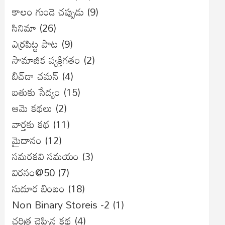
కాలం గుండె చప్పుడు
(9)
సినిమా
(26)
ఎర్రపిట్ట పాట
(9)
సామాజిక వ్యక్తిగతం
(2)
బిచ్‌డా చమన్
(4)
బతుకు సేద్యం
(15)
ఆమె కథలు
(2)
వార్తకు కథ
(11)
మైదానం
(12)
సమరకవి సమయం
(3)
విరసం@50
(7)
సుదూర బింబం
(18)
Non Binary Storeis -2
(1)
చరిత్ర చెప్పిన కథ
(4)