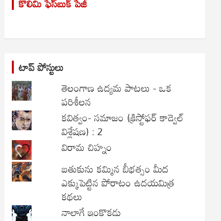
కొలిమి ఫేస్‌బుక్ పేజీ
c
h
టాప్ పోస్టులు
తెలంగాణ ఉద్యమ పాటలు - ఒక
పరిశీలన
కవిత్వం- సమాజం (క్రిస్టోఫర్ కాడ్వెల్
విశ్లేషణ) : 2
విరామ చిహ్నం
బతుకును కమ్మిన బీభత్సం మీద
ఎక్కుపెట్టిన పోరాటం ఉదయమిత్ర
కథలు
నాలాగే ఇంకొకడు