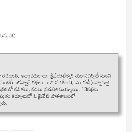
ాలనుంది
కథా రచయిత, అధ్యాపకురాలు. శ్రీవేంకటేశ్వర యూనివర్సిటీ నుంచి
ాణసుందరీ జగన్నాథ్ కథలు - ఒక పరిశీలన), ఎం.ఈడీ(అన్నామళై
పత్రికల్లో కవితలు, కథలు ప్రచురితమయ్యాయి. 13కథలు
స్తుతం కర్నూలులో ఓ ప్రైవేట్ పాఠశాలలలో
నారు.