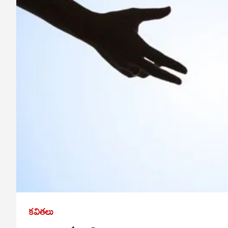
కవితలు