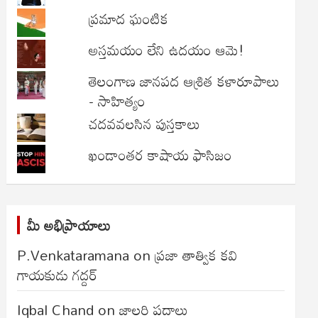
ప్రమాద ఘంటిక
అస్తమయం లేని ఉదయం ఆమె!
తెలంగాణ జానపద ఆశ్రిత కళారూపాలు
- సాహిత్యం
చదవవలసిన పుస్తకాలు
ఖండాంతర కాషాయ ఫాసిజం
మీ అభిప్రాయాలు
P.Venkataramana
on
ప్రజా తాత్విక కవి
గాయకుడు గద్దర్
Iqbal Chand
on
జాలరి పదాలు