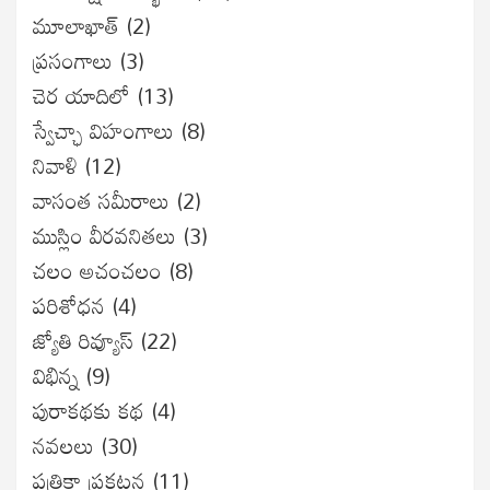
మూలాఖాత్
(2)
ప్రసంగాలు
(3)
చెర యాదిలో
(13)
స్వేచ్ఛా విహంగాలు
(8)
నివాళి
(12)
వాసంత సమీరాలు
(2)
ముస్లిం వీరవనితలు
(3)
చలం అచంచలం
(8)
ప‌రిశోధ‌న‌
(4)
జ్యోతి రివ్యూస్
(22)
విభిన్న
(9)
పురాకథకు కథ
(4)
నవలలు
(30)
పత్రికా ప్రకటన
(11)