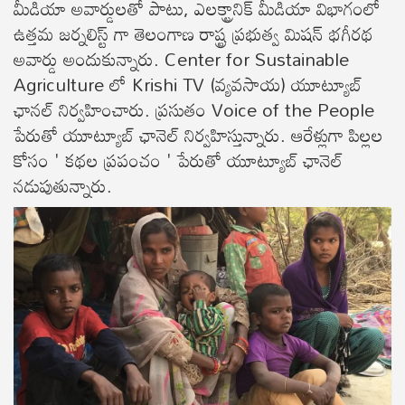
మీడియా అవార్డులతో పాటు, ఎలక్ట్రానిక్ మీడియా విభాగంలో
ఉత్తమ జర్నలిస్ట్ గా తెలంగాణ రాష్ట్ర ప్రభుత్వ మిషన్ భగీరథ
అవార్డు అందుకున్నారు. Center for Sustainable
Agriculture లో Krishi TV (వ్యవసాయ) యూట్యూబ్
ఛానల్ నిర్వహించారు. ప్రసుతం Voice of the People
పేరుతో యూట్యూబ్ ఛానెల్ నిర్వహిస్తున్నారు. ఆరేళ్లుగా పిల్లల
కోసం ' కథల ప్రపంచం ' పేరుతో యూట్యూబ్ ఛానెల్
నడుపుతున్నారు.