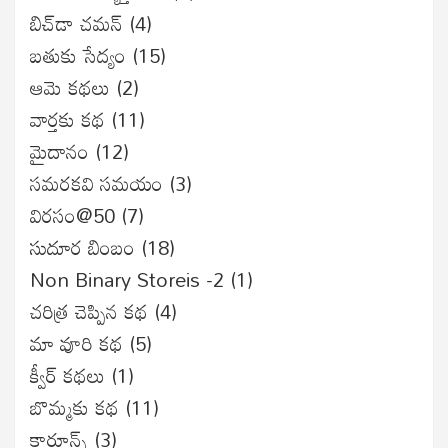
బిచ్‌డా చమన్
(4)
బతుకు సేద్యం
(15)
ఆమె కథలు
(2)
వార్తకు కథ
(11)
మైదానం
(12)
సమరకవి సమయం
(3)
విరసం@50
(7)
సుదూర బింబం
(18)
Non Binary Storeis -2
(1)
చరిత్ర చెప్పిన కథ
(4)
మా వూరి కథ
(5)
క్వీర్ కథలు
(1)
బొమ్మకు కథ
(11)
కార్టూన్స్
(3)