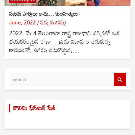
పరువు హత్యలు కాదు… కులహత్యలు!
June, 2022
పద్మ వంగపల్లి
2022, మే 4 తెలంగాణా రాష్ట్ర రాజధాని చరిత్రలో ఒక
భయకరంమైన రోజు… ప్రేమ వివాహం చేసుకున్న
కారణంతో, నగరం నడిబొడ్డున,…
S
e
a
r
కొలిమి ఫేస్‌బుక్ పేజీ
c
h