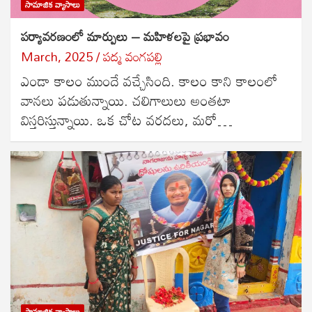
సామాజిక వ్యాసాలు
పర్యావరణంలో మార్పులు – మహిళలపై ప్రభావం
March, 2025
పద్మ వంగపల్లి
ఎండా కాలం ముందే వచ్చేసింది. కాలం కాని కాలంలో
వానలు పడుతున్నాయి. చలిగాలులు అంతటా
విస్తరిస్తున్నాయి. ఒక చోట వరదలు, మరో…
సామాజిక వ్యాసాలు