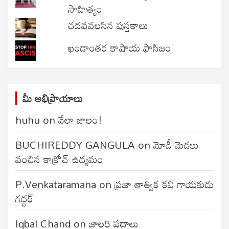
సాహిత్యం
చదవవలసిన పుస్తకాలు
ఖండాంతర కాషాయ ఫాసిజం
మీ అభిప్రాయాలు
huhu
on
వేలా జాలం!
BUCHIREDDY GANGULA
on
మోడీ మెడలు
వంచిన కాక్రోచ్ ఉద్యమం
P.Venkataramana
on
ప్రజా తాత్విక కవి గాయకుడు
గద్దర్
Iqbal Chand
on
జాలరి పదాలు