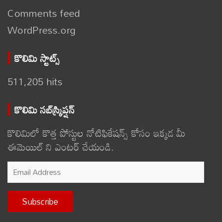
Comments feed
WordPress.org
కొలిమి స్టాట్స్
511,205 hits
కొలిమి సబ్‌స్క్రిప్షన్
కొలిమిలో కొత్త పోస్టుల నోటిఫికేషన్స్ కోసం ఇక్కడ మీ
ఈమెయిల్ ని ఎంటర్ చేయండి.
Email
Address
Subscribe