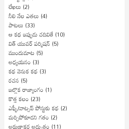
లేఖలు
(2)
నీలి నేల ఎతలు
(4)
పాటలు
(33)
ఆ కథ ఇప్పుడు చదివితే
(10)
విత్ యువర్ పర్మిషన్
(5)
ముందుమాట
(5)
అధ్యయనం
(3)
కథ వెనుక కథ
(3)
రచన
(5)
ఇల్లొక రాజ్యాంగం
(1)
కొత్త కలం
(23)
ఎఫ్బీ/వాట్సప్ పోస్టుకు కథ
(2)
మర్చిపోకూడని గతం
(2)
అరుణాక్షర అద్భుతం
(11)