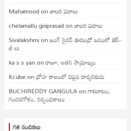
Mahamood
on
జాలరి పదాలు
chelamallu giriprasad
on
జాలరి పదాలు
Sivalakshmi
on
జంగ్‌ సైరన్‌ ఊదిండ్రో జనంలో జెన్-
జీ లు
ka s s yan
on
రాజూ, అతని సామ్రాజ్యం
Kcube
on
ద్రోహ కాలంలో విప్లవ దార్శనికుడు
BUCHIREDDY GANGULA
on
గాలివాటం,
గందరగోళం, నిర్బంధకాలం
గత సంచికలు