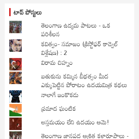
టాప్ పోస్టులు
తెలంగాణ ఉద్యమ పాటలు - ఒక
పరిశీలన
కవిత్వం- సమాజం (క్రిస్టోఫర్ కాడ్వెల్
విశ్లేషణ) : 2
విరామ చిహ్నం
బతుకును కమ్మిన బీభత్సం మీద
ఎక్కుపెట్టిన పోరాటం ఉదయమిత్ర కథలు
నాలాగే ఇంకొకడు
ప్రమాద ఘంటిక
అస్తమయం లేని ఉదయం ఆమె!
తెలంగాణ జానపద ఆశ్రిత కళారూపాలు -