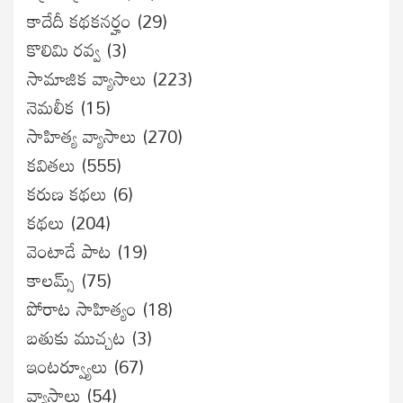
కాదేదీ కథకనర్హం
(29)
కొలిమి రవ్వ
(3)
సామాజిక వ్యాసాలు
(223)
నెమలీక
(15)
సాహిత్య వ్యాసాలు
(270)
కవితలు
(555)
కరుణ కథలు
(6)
కథలు
(204)
వెంటాడే పాట
(19)
కాలమ్స్
(75)
పోరాట సాహిత్యం
(18)
బతుకు ముచ్చట
(3)
ఇంటర్వ్యూలు
(67)
వ్యాసాలు
(54)