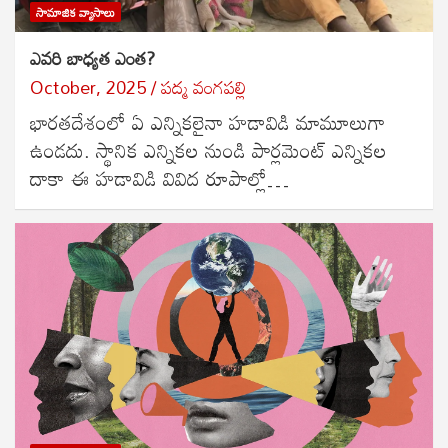
సామాజిక వ్యాసాలు
ఎవరి బాధ్యత ఎంత?
October, 2025
పద్మ వంగపల్లి
భారతదేశంలో ఏ ఎన్నికలైనా హడావిడి మామూలుగా
ఉండదు. స్థానిక ఎన్నికల నుండి పార్లమెంట్ ఎన్నికల
దాకా ఈ హడావిడి వివిద రూపాల్లో…