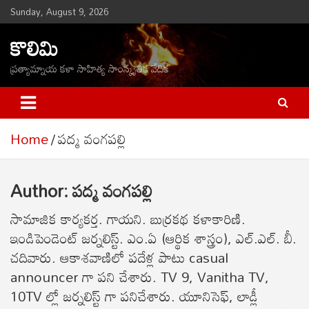
Skip
Sunday, August 9, 2026
to
కొలిమి
content
ప్రత్యామ్నాయ కళా సాహిత్య సాంస్కృతిక వేదిక
Home
పద్మ వంగపల్లి
Author:
పద్మ వంగపల్లి
సామాజిక కార్యకర్త. గాయని. బుర్రకథ కళాకారిణి.
ఇండిపెండెంట్ జర్నలిస్ట్. ఎం.ఏ (ఆర్థిక శాస్త్రం), ఎల్.ఎల్. బీ.
చదివారు. ఆకాశవాణిలో పదేళ్ల పాటు casual
announcer గా పని చేశారు. TV 9, Vanitha TV,
10TV ల్లో జర్నలిస్ట్ గా పనిచేశారు. యూనిసెఫ్, లాడ్లీ