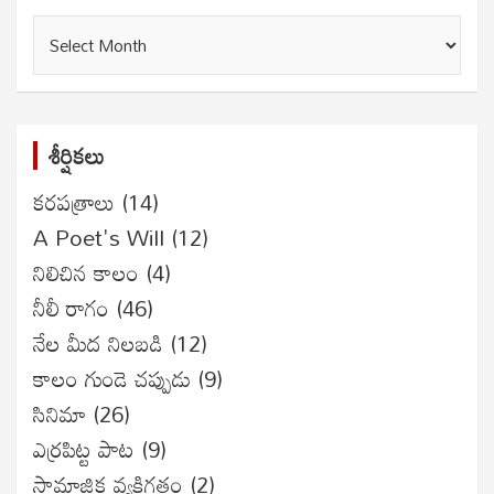
గత
సంచికలు
శీర్షికలు
కరపత్రాలు
(14)
A Poet's Will
(12)
నిలిచిన కాలం
(4)
నీలీ రాగం
(46)
నేల మీద నిలబడి
(12)
కాలం గుండె చప్పుడు
(9)
సినిమా
(26)
ఎర్రపిట్ట పాట
(9)
సామాజిక వ్యక్తిగతం
(2)