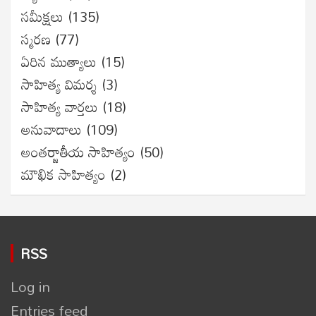
సమీక్షలు
(135)
స్మరణ
(77)
ఏరిన ముత్యాలు
(15)
సాహిత్య విమర్శ
(3)
సాహిత్య వార్తలు
(18)
అనువాదాలు
(109)
అంతర్జాతీయ సాహిత్యం
(50)
మౌఖిక సాహిత్యం
(2)
RSS
Log in
Entries feed