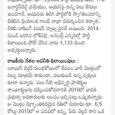
జనార్థన్‌రెడ్డి ప్రమేయం, ఆయనపై ఉన్న పలు కేసులు
ఉండ‌గానే, ఆయనను తిరిగి పార్టీలోకి స్వాగతించడాన్ని
బిజెపిని ప్రియాంక గాంధీ వాద్రా విమర్శించిన తర్వాత,
బిజెపి వాషింగ్ మిషన్ వ్యాఖ్య వైరల్ అయింది. 2014
నుండి జరిగిన లోక్‌సభ, అసెంబ్లీ ఎన్నికల్లో పార్టీ
ఫిరాయించి పోటీ చేసిన వారు 1,133 మంది
అభ్యర్థులున్నారు.
రాజకీయ నేతల అవినీతి-ఫిరాయింపులు :
లూయిస్ బెర్గర్ కుంభకోణంలో కేవలం భారీ మొత్తంలో
డబ్బు మాత్రమే కాకుండా, పలుకుబడి ఉన్న వ్యక్తులు
కూడా ఉన్నారు. పలు నీటి అభివృద్ధి ప్రాజెక్టుల
కాంట్రాక్టులను దక్కించుకోవడానికి 2010లో భారత
ప్రభుత్వ అధికారులకు లంచం ఇచ్చినట్లు ఒప్పుకున్నారు.
ఆ మొత్తం దిగ్భ్రాంతికరమైన రీతిలో సుమారు రూ. 6.5
కోట్లు 2010లో ఆ పదవిలో ఉన్న, పేరు వెల్లడి కాని ఒక