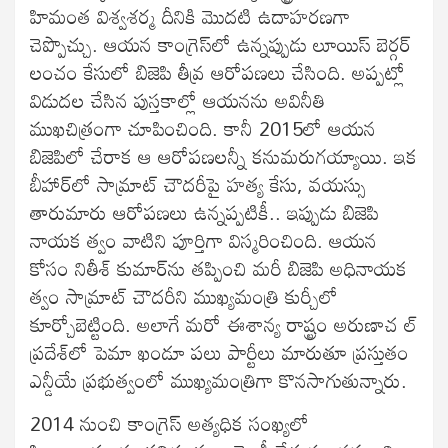
హిమంత విశ్వశర్మ దీనికి మొదటి ఉదాహరణగా
చెప్పొచ్చు. ఆయన కాంగ్రెస్‌లో ఉన్నప్పుడు లూయిస్ బెర్గర్
లంచం కేసులో బిజెపి తీవ్ర ఆరోపణలు చేసింది. అప్పట్లో
విడుదల చేసిన పుస్తకాల్లో ఆయనను అవినీతి
ముఖచిత్రంగా చూపించింది. కానీ 2015లో ఆయన
బిజెపిలో చేరాక ఆ ఆరోపణలన్నీ కనుమరుగయ్యాయి. ఇక
బీహార్‌లో సామ్రాట్ చౌదరీపై హత్య కేసు, వయస్సు
తారుమారు ఆరోపణలు ఉన్నప్పటికీ.. ఇప్పుడు బిజెపి
నాయక త్వం వాటిని పూర్తిగా విస్మరించింది. ఆయన
కోసం నితీశ్ కుమార్‌ను తప్పించి మరీ బిజెపి అధినాయక
త్వం సామ్రాట్ చౌదరీని ముఖ్యమంత్రి కుర్చీలో
కూర్చోబెట్టింది. అలాగే మరో ఈశాన్య రాష్ట్రం అరుణాచ ల్
ప్రదేశ్‌లో పెమా ఖండూ పలు పార్టీలు మారుతూ ప్రస్తుతం
ఎన్డీయే ప్రభుత్వంలో ముఖ్యమంత్రిగా కొనసాగుతున్నారు.
2014 నుంచి కాంగ్రెస్ అత్యధిక సంఖ్యలో