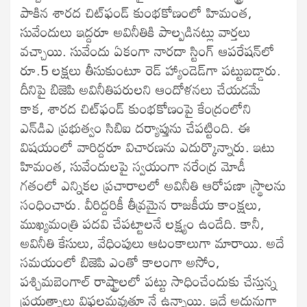
పాకిన శారద చిట్‌ఫండ్ కుంభకోణంలో హిమంత,
సువేందులు ఇద్దరూ అవినీతికి పాల్పడినట్లు వార్తలు
వ‌చ్చాయి. సువేందు ఏకంగా నారదా స్టింగ్ ఆపరేషన్‌లో
రూ.5 లక్షలు తీసుకుంటూ రెడ్ హ్యాండెడ్‌గా పట్టుబడ్డారు.
దీనిపై బిజెపి అవినీతిపరులని ఆందోళనలు చేయడమే
కాక, శారద చిట్‌ఫండ్ కుంభకోణంపై కేంద్రంలోని
ఎన్‌డిఎ ప్రభుత్వం సిబిఐ దర్యాప్తును చేపట్టింది. ఈ
విషయంలో వారిద్దరూ విచారణను ఎదుర్కొన్నారు. ఇటు
హిమంత, సువేందులపై స్వయంగా నరేంద్ర మోడీ
గతంలో ఎన్నికల ప్రచారాలలో అవినీతి ఆరోపణా స్థ్రాలను
సంధించారు. వీరిద్దరికీ తీవ్రమైన రాజకీయ కాంక్షలు,
ముఖ్యమంత్రి పదవి చేపట్టాలనే లక్ష్యం ఉండేది. కానీ,
అవినీతి కేసులు, వేధింపులు ఆటంకాలుగా మారాయి. అదే
సమయంలో బిజెపి ఎంతో కాలంగా అసోం,
పశ్చిమబెంగాల్ రాష్ట్రాలలో పట్టు సాధించేందుకు చేస్తున్న
ప్రయత్నాలు విఫలమవుతూ నే ఉన్నాయి. ఇదే అదునుగా