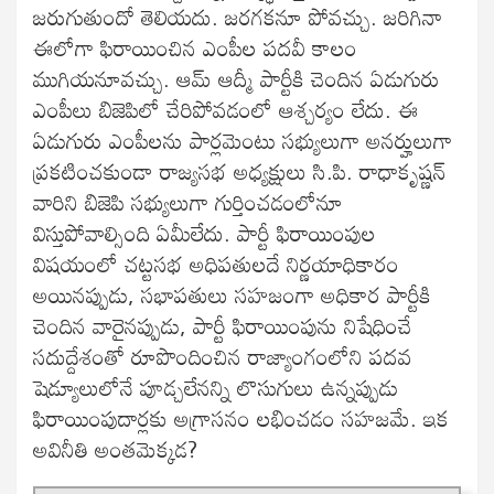
జరుగుతుందో తెలియదు. జరగకనూ పోవచ్చు. జరిగినా
ఈలోగా ఫిరాయించిన ఎంపీల పదవీ కాలం
ముగియనూవచ్చు. ఆమ్ ఆద్మీ పార్టీకి చెందిన ఏడుగురు
ఎంపీలు బిజెపిలో చేరిపోవడంలో ఆశ్చర్యం లేదు. ఈ
ఏడుగురు ఎంపీలను పార్లమెంటు సభ్యులుగా అనర్హులుగా
ప్రకటించకుండా రాజ్యసభ అధ్యక్షులు సి.పి. రాధాకృష్ణన్
వారిని బిజెపి సభ్యులుగా గుర్తించడంలోనూ
విస్తుపోవాల్సింది ఏమీలేదు. పార్టీ ఫిరాయింపుల
విషయంలో చట్టసభ అధిపతులదే నిర్ణయాధికారం
అయినప్పుడు, సభాపతులు సహజంగా అధికార పార్టీకి
చెందిన వారైనప్పుడు, పార్టీ ఫిరాయింపును నిషేధించే
సదుద్దేశంతో రూపొందించిన రాజ్యాంగంలోని పదవ
షెడ్యూలులోనే పూడ్చలేనన్ని లొసుగులు ఉన్నప్పుడు
ఫిరాయింపుదార్లకు అగ్రాసనం లభించడం సహజమే. ఇక
అవినీతి అంత‌మెక్క‌డ‌?