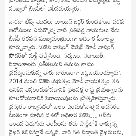
సంఖ్యలో బిజెపిలో విలీనమయ్యారు.
నారదా టేప్స్ మొదలు లూయిస్ బెర్గర్ కుంభకోణం వరకు
ఆరోపణలు ఎదుర్కొన్న నాటి ప్రతిపక్ష నాయకులు నేడు
బీజేపీ తరపున ముఖ్యమంత్రులుగా అధికార పీఠాలపై
కూర్చున్నారు. ‘బిజెపి వాషింగ్ మెషీన్ మోడీ వాషింగ్
పౌడర్‌తో మళ్లీ వచ్చేసింది. సద్గుణం, నిజాయితీ,
సిద్ధాంతాలకు ప్రతీకలమని తమను తాము
ప్రదర్శించుకున్న వారు దారుణంగా బట్టబయలయ్యారు’.
2014 నుంచి బిజెపి ప్రభుత్వం మోడీ నాయకత్వం తన
ఉనికిని విస్తరించుకోవడానికి ప్రతిపక్ష రాష్ట్ర ప్రభుత్వాలను
కూలదోయడానికి ఫిరాయింపులను ప్రోత్సహిస్తున్నారు.
ప్రస్తుతం రాజ్యసభలో బలం పెంచుకోవాల్సిన అవసరం
కీలకంగా మారిన దశలో అధికార బిజెపి… ఆప్‌కు
చెందిన ఏడుగురు ఎంపీలను తమ పార్టీలోకి లాక్కున్న
వైఖరి క‌నిపిస్తూనే ఉన్న‌ది. వారి గత సిద్ధాంత‌ వైఖరులకు,