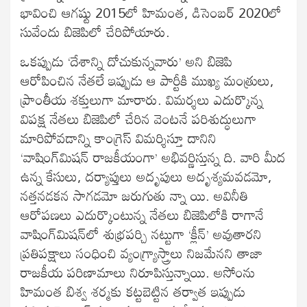
భావించి ఆగష్టు 2015లో హిమంత, డిసెంబర్ 2020లో
సువేందు బిజెపిలో చేరిపోయారు.
ఒకప్పుడు ‘దేశాన్ని దోచుకున్నవారు’ అని బిజెపి
ఆరోపించిన నేతలే ఇప్పుడు ఆ పార్టీకి ముఖ్య మంత్రులు,
ప్రాంతీయ శక్తులుగా మారారు. విమర్శలు ఎదుర్కొన్న
విపక్ష నేతలు బిజెపిలో చేరిన వెంటనే పరిశుద్ధులుగా
మారిపోవడాన్ని కాంగ్రెస్ విమర్శిస్తూ దానిని
‘వాషింగ్‌మిషన్ రాజకీయంగా’ అభివర్ణిస్తున్న ది. వారి మీద
ఉన్న కేసులు, దర్యాప్తులు అదృపులు అదృశ్యమవడమో,
నత్తనడకన సాగడమో జరుగుతు న్నా యి. అవినీతి
ఆరోపణలు ఎదుర్కొంటున్న నేతలు బిజెపిలోకి రాగానే
వాషింగ్‌మిషన్‌లో శుభ్రపర్చి నట్టుగా ‘క్లీన్’ అవుతారని
ప్రతిపక్షాలు సంధించి వ్యంగ్య్రాస్త్రాలు నిజమేనని తాజా
రాజకీయ పరిణామాలు నిరూపిస్తున్నాయి. అసోంను
హిమంత బిశ్వ శర్మకు కట్టబెట్టిన తర్వాత ఇప్పుడు