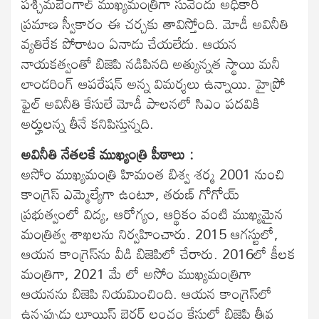
పశ్చిమబెంగాల్ ముఖ్యమంత్రిగా సువేందు అధికారి
ప్రమాణ స్వీకారం ఈ చర్చకు తావిస్తోంది. మోడీ అవినీతి
వ్యతిరేక పోరాటం ఏనాడు చేయలేదు. ఆయన
నాయకత్వంతో బిజెపి నడిపినది అత్యున్నత స్థాయి మనీ
లాండరింగ్ ఆపరేషన్ అన్న విమర్శలు ఉన్నాయి. హైప్రో
ఫైల్ అవినీతి కేసులే మోడీ పాలనలో సిఎం పదవికి
అర్హులన్న తీనే క‌నిపిస్తున్న‌ది.
అవినీతి నేతలకే ముఖ్యంత్రి పీఠాలు :
అసోం ముఖ్యమంత్రి హిమంత బిశ్వ శర్మ 2001 నుంచి
కాంగ్రెస్ ఎమ్మెల్యేగా ఉంటూ, తరుణ్ గోగోయ్
ప్రభుత్వంలో విద్య, ఆరోగ్యం, ఆర్థికం వంటి ముఖ్యమైన
మంత్రిత్వ శాఖలను నిర్వహించారు. 2015 ఆగస్టులో,
ఆయన కాంగ్రెస్‌ను వీడి బిజెపిలో చేరారు. 2016లో కీలక
మంత్రిగా, 2021 మే లో అసోం ముఖ్యమంత్రిగా
ఆయనను బిజెపి నియమించింది. ఆయన కాంగ్రెస్‌లో
ఉన్నప్పుడు లూయిస్ బెర్గర్ లంచం కేసులో బిజెపి తీవ్ర