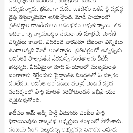
చేర్చుకున్నారు. క్రమంగా మనం ఒకేదేశం ఒకేపార్టీ వ్యవస్థ
వైపు వెళ్తున్నామేమో అనిపిస్తోంది. మోడీ హయాంలో
ప్రతిపక్షాల రాజకీయాలు అసంభవం అవుతున్నాయి. తన
అధికారాన్ని న్యాయబద్ధం చేయడానికి మాత్రమే మోడీకి
ఎన్నికలు కావాలి. ఎదిరించే వారెవరూ లేకుండా ఎన్నికలు
ఉండాలన్నది మోడీ అంతరార్థం. ప్రతిపక్షంలో ఉన్నప్పుడు
అవినీతికి పాల్పడితేనే నేరమన్న సంకేతాలసు బీజేపీ
ఇస్తున్నది. ఏదిఏమైనా మోదీ హయాంలో ముఖ్యమంత్రి
బంగాళాకు వెళ్లేందుకు సైద్ధాంతిక నిబద్ధతతో ఏ మాత్రం
పనిలేదని, అవినీతి ఆరోపణలు వచ్చిన వెంటనే సరైన
సందర్భంలో పార్టీ మారితే సరిపోతుందనే అభిప్రాయం
వ్యక్తమవుతోంది.
ఇటీవల ఆమ్ ఆద్మీ పార్టీ ఏడుగురు ఎంపీల పార్టీ
ఫిరాయింపును రాజ్యసభ అధ్యక్షులు శంఖంలో పోసేశారు.
సంజయ్ సింగ్‌ పెట్టుకున్న అభ్యర్థనపై విచారణ ఎప్పుడు