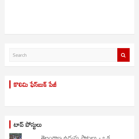
S
e
a
r
కొలిమి ఫేస్‌బుక్ పేజీ
c
h
టాప్ పోస్టులు
తెలంగాణ ఉద్యమ పాటలు - ఒక