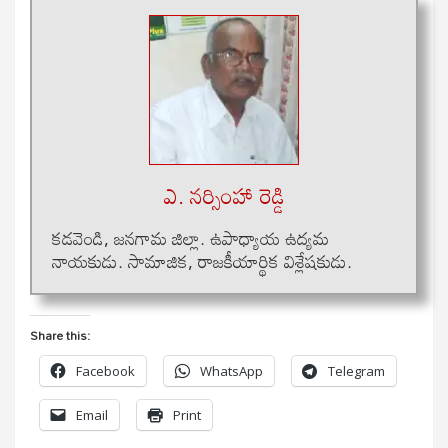
ఎ. నర్సింహా రెడ్డి
క‌డ‌వెండి, జ‌న‌గామ జిల్లా. ఉపాధ్యాయ ఉద్య‌మ
నాయ‌కుడు. సామాజిక‌, రాజ‌కీయార్థిక విశ్లేష‌కుడు.
Share this:
Facebook
WhatsApp
Telegram
Email
Print