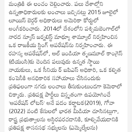
మంత్రికి ఈ లంచం చెల్లించారు. పలు దేశాల్లోని
ఉన్నతాధికారులకు లంచాలు ఇచ్చినట్లు 2015 జూలైలో
లూయిస్ బెర్గర్ అధికారులు అమెరికా కోర్టులో
అంగీకరించారు. 2014లో దేశంలోని పశ్చిమబెంగాల్‌లో
నారద న్యూస్ జర్నలిస్ట్ మాథ్యూ శామ్యూల్ నిర్వహించిన
ఒక రాజకీయ స్టింగ్ ఆపరేషన్‌ను నిర్వ‌హించారు. ఈ
రహస్య ఆపరేషన్‌లో, ఆల్ ఇండియా తృణమూల్ కాంగ్రెస్
(టియంసి)కు చెందిన పలువురు ఉన్నత స్థాయి
నాయకులు, ఒక సీనియ ర్ ఐపిఎస్ అధికారి, ఒక కల్పిత
కంపెనీకి అనధికారిక సహాయాలు చేసినందుకు
ప్రతిఫలంగా నగదు లంచాలు తీసుకుంటుండగా కెమెరాలో
చిక్కారు. ప్రతిపక్ష పార్టీలు విస్తృతంగా ఉపయోగించే
‘ఆపరేషన్ లోటస్’ అనే పదం కర్ణాటక(2019), గోవా
(2022) వంటి కేసులలో భారత మీడియా చూసినట్లుగా,
రాష్ట్ర ప్రభుత్వాలను అస్థిరపరచడానికి, కూల్చివేయడానికి
ప్రతిపక్ష శాసనసభ సభ్యులను (ఎమ్మెల్యేలను)