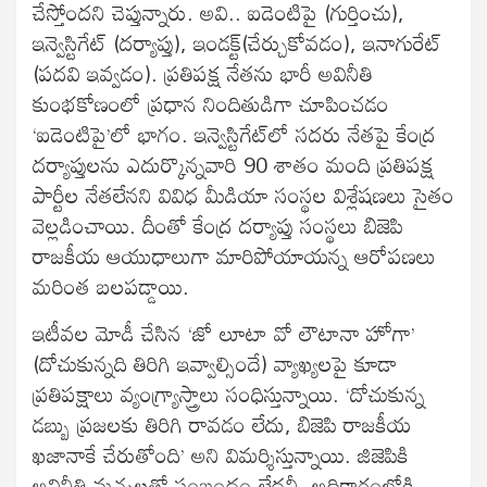
చేస్తోందని చెప్తున్నారు. అవి.. ఐడెంటిపై (గుర్తించు),
ఇన్వెస్టిగేట్ (దర్యాప్తు), ఇండక్ట్(చేర్చుకోవడం), ఇనాగురేట్
(పదవి ఇవ్వడం). ప్రతిపక్ష నేతను భారీ అవినీతి
కుంభకోణంలో ప్రధాన నిందితుడిగా చూపించడం
‘ఐడెంటిపై’లో భాగం. ఇన్వెస్టిగేట్‌లో సదరు నేతపై కేంద్ర
దర్యాప్తులను ఎదుర్కొన్నవారి 90 శాతం మంది ప్రతిపక్ష
పార్టీల నేతలేనని వివిధ మీడియా సంస్థల విశ్లేషణలు సైతం
వెల్లడించాయి. దీంతో కేంద్ర దర్యాప్తు సంస్థలు బిజెపి
రాజకీయ ఆయుధాలుగా మారిపోయాయన్న ఆరోపణలు
మరింత బలపడ్డాయి.
ఇటీవల మోడీ చేసిన ‘జో లూటా వో లౌటానా హోగా’
(దోచుకున్నది తిరిగి ఇవ్వాల్సిందే) వ్యాఖ్యలపై కూడా
ప్రతిపక్షాలు వ్యంగ్య్రాస్త్రాలు సంధిస్తున్నాయి. ‘దోచుకున్న
డబ్బు ప్రజలకు తిరిగి రావడం లేదు, బిజెపి రాజకీయ
ఖజానాకే చేరుతోంది’ అని విమర్శిస్తున్నాయి. జిజెపికి
అవినీతి మచ్చలతో సంబంధం లేదనీ, అధికారంలోకి