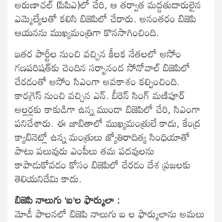
అరుణాచల్ (పిపిఎ)లో చేరి, ఆ తర్వాత మద్దతుదారులైన
ఎమ్మెల్యేలతో కలిసి బిజెపిలో చేరారు. అనంతరం బిజెపి
ఆయనను ముఖ్యమంత్రిగా కొనసాగించింది.
ఇతర పార్టీల నుంచి వచ్చిన కీలక నేతలలో అసోం
గణపరిషత్‌కు చెందిన సర్బానంద సోనోవాల్ బిజెపిలో
చేరడంతో అసోం సిఎంగా అవకాశం కల్పించింది.
కారగ్రెస్ నుంచి వచ్చిన ఎన్. బీరెన్ సింగ్ మణిపూర్
అల్లర్లకు కాకుడిగా ఉన్న ముండా బిజెపిలో చేరి, సిఎంగా
పనిచేశారు. ఈ జాబితాలో ముఖ్యమంత్రులే కాదు, కేంద్ర
క్యాబినెట్లో ఉన్న మంత్రులు జ్యోతిరాదిత్య సింధియాతో
పాటు పలువురు ఎంపీలు తమ పదవులను
కాపాడుకోవడం కోసం బిజెపిలో చేరడం దేశ ప్రజలకు
తెలియనిదేమి కాదు.
బిజెపి నాలుగు ‘ఐ’ల ఫార్ములా :
మోడీ పాలనలో బిజెపి నాలుగు ఐ ల ఫార్ములాను అమలు