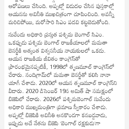
ఆరోపణలు చేసింది. అప్పట్లో విడుదల చేసిన పుస్తకాల్లో
ఆయనను అవినీతి ముఖచిత్రంగా చూపించింది. అవన్నీ
మరిచిపోయి, మరోసారి సిఎం పదవి కట్టబెడుతోంది.
సువేందు అధికారి ప్రస్తుత పశ్చిమ బెంగాల్ సిఎం.
ఒకప్పుడు పశ్చిమ బెంగాల్ రాజకీయాలలో మమతా
బెనర్జీకి అత్యంత విశ్వసనీయ నాయకులలో ఒకడు.
ఆయన రాజకియ జీవితం కాంగ్రెస్‌తో
ప్రారంభమైనప్పటికీ, 1998లో తృణమూల్ కాంగ్రెస్‌లో
చేరారు. నందిగ్రామ్‌లో మమతా బెనర్జీతో కలిసి నానా
యాగీ చేశాడు. 2020లో ఆయన తృణమూల్ కాంగ్రెస్‌ని
వీడారు. 2020 డిసెంబర్ 19న అమిత్ షా సమక్షంలో
బిజెపిలో చేరారు. 2026లో పశ్చిమ‌బెంగాల్‌ సువేందు
అధికారి ముఖ్యమంత్రిగా ప్రమాణ స్వీకారం చేశాడు.
అప్పట్లో బిజెపికి అవినీతి అనకొండగా కనబడ్డవాడు,
ఇప్పుడు అదే నేతను బిజెపి ‘బెంగాల్ రక్షకుడు’గా