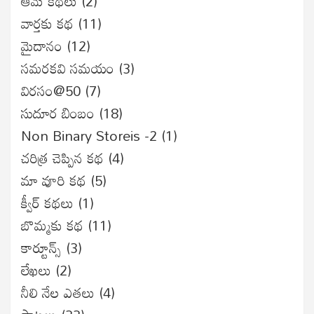
ఆమె కథలు
(2)
వార్తకు కథ
(11)
మైదానం
(12)
సమరకవి సమయం
(3)
విరసం@50
(7)
సుదూర బింబం
(18)
Non Binary Storeis -2
(1)
చరిత్ర చెప్పిన కథ
(4)
మా వూరి కథ
(5)
క్వీర్ కథలు
(1)
బొమ్మకు కథ
(11)
కార్టూన్స్
(3)
లేఖలు
(2)
నీలి నేల ఎతలు
(4)