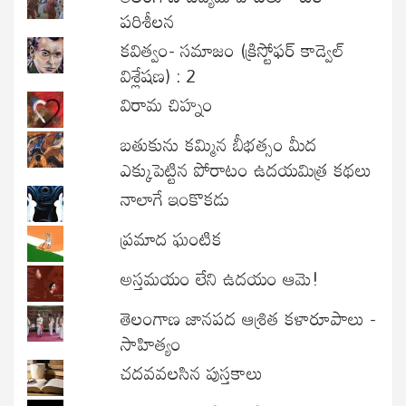
పరిశీలన
కవిత్వం- సమాజం (క్రిస్టోఫర్ కాడ్వెల్
విశ్లేషణ) : 2
విరామ చిహ్నం
బతుకును కమ్మిన బీభత్సం మీద
ఎక్కుపెట్టిన పోరాటం ఉదయమిత్ర కథలు
నాలాగే ఇంకొకడు
ప్రమాద ఘంటిక
అస్తమయం లేని ఉదయం ఆమె!
తెలంగాణ జానపద ఆశ్రిత కళారూపాలు -
సాహిత్యం
చదవవలసిన పుస్తకాలు