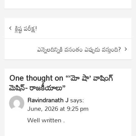
Post
క్లిష్ట పరీక్ష!
navigation
ఎన్నెలదిన్నికి వసంతం ఎప్పుడు వస్తుంది?
One thought on “
‘మో షా’ వాషింగ్
మెషిన్- రాజకీయాలు
”
Ravindranath J
says:
June, 2026 at 9:25 pm
Well written .