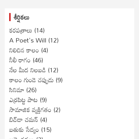
శీర్షికలు
కరపత్రాలు
(14)
A Poet's Will
(12)
నిలిచిన కాలం
(4)
నీలీ రాగం
(46)
నేల మీద నిలబడి
(12)
కాలం గుండె చప్పుడు
(9)
సినిమా
(26)
ఎర్రపిట్ట పాట
(9)
సామాజిక వ్యక్తిగతం
(2)
బిచ్‌డా చమన్
(4)
బతుకు సేద్యం
(15)