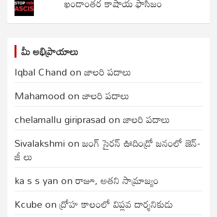
ఖండాంతర కాషాయ ఫాసిజం
మీ అభిప్రాయాలు
Iqbal Chand
on
జాలరి పదాలు
Mahamood
on
జాలరి పదాలు
chelamallu giriprasad
on
జాలరి పదాలు
Sivalakshmi
on
జంగ్‌ సైరన్‌ ఊదిండ్రో జనంలో జెన్-
జీ లు
ka s s yan
on
రాజూ, అతని సామ్రాజ్యం
Kcube
on
ద్రోహ కాలంలో విప్లవ దార్శనికుడు