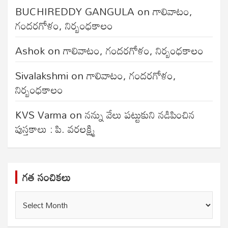
BUCHIREDDY GANGULA
on
గాలివాటం,
గందరగోళం, నిర్బంధకాలం
Ashok
on
గాలివాటం, గందరగోళం, నిర్బంధకాలం
Sivalakshmi
on
గాలివాటం, గందరగోళం,
నిర్బంధకాలం
KVS Varma
on
నన్ను వేలు పట్టుకుని నడిపించిన
పుస్తకాలు : పి. వరలక్ష్మి
గత సంచికలు
గత
సంచికలు