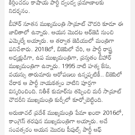
కీర్తించడం కాషాయ పార్టీ ద్వంద్వ ప్రమాణాలకు
నిదర్శనం.
బీహార్ నూతన ముఖ్యమంత్రి సామ్రాట్ చౌదరి కూడూ ఈ
జాబితాలో ఉన్నారు. ఆయన మొదట ఆర్‌జెడి నుంచి
ఎమ్మెల్యే అయ్యారు. ఆ తర్వాత జెడియులో మంత్రిగా
పనిచేశారు. 2018లో, బిజెపిలో చేరి, ఆ పార్టీ రాష్ట్ర
అధ్యక్షుడిగా, ఉప ముఖ్యమంత్రిగా, ప్రస్తుతం బీహార్
ముఖ్యమంత్రిగా ఉన్నారు. 1995 నాటి హత్య కేసు,
వయస్సు తారుమారు ఆరోపణలు ఉన్నప్పటికీ.. బిజెపిలో
చేరాక ఆ పార్టీ నాయకత్వం వాటిని పూర్తగా
విస్మరించింది. నితీశ్ కుమార్‌ను తప్పించి మరీ సామ్రాట్
చౌదరీని ముఖ్యమంత్రి కుర్చీలో కూర్చోబెట్టింది.
అరుణాచల్ ప్రదేశ్ ముఖ్యమంత్రి పేమా ఖండా 2016లో,
కాంగ్రెస్ తరపున ముఖ్యమంత్రిగా అయ్యారు. అదే
సంవత్సరం ఆయన మొదట పీపుల్స్ పార్టీ ఆఫ్