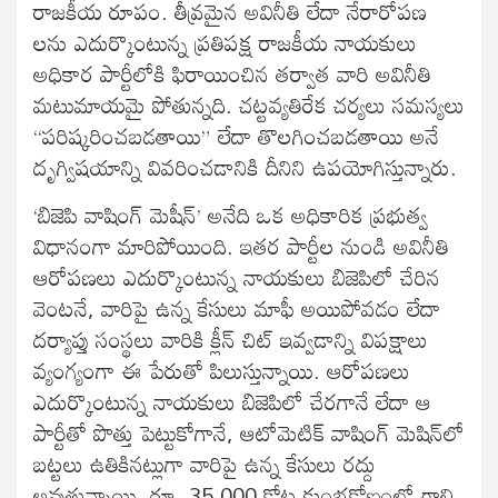
రాజకీయ రూపం. తీవ్రమైన అవినీతి లేదా నేరారోపణ
లను ఎదుర్కొంటున్న ప్రతిపక్ష రాజకీయ నాయకులు
అధికార పార్టీలోకి ఫిరాయించిన తర్వాత వారి అవినీతి
మ‌టుమాయ‌మై పోతున్న‌ది. చ‌ట్ట‌వ్య‌తిరేక చ‌ర్య‌లు సమస్యలు
“పరిష్కరించబడతాయి” లేదా తొలగించబడతాయి అనే
దృగ్విషయాన్ని వివరించడానికి దీనిని ఉపయోగిస్తున్నారు.
‘బిజెపి వాషింగ్ మెషీన్’ అనేది ఒక అధికారిక ప్రభుత్వ
విధానంగా మారిపోయింది. ఇతర పార్టీల నుండి అవినీతి
ఆరోపణలు ఎదుర్కొంటున్న నాయకులు బిజెపిలో చేరిన
వెంటనే, వారిపై ఉన్న కేసులు మాఫీ అయిపోవడం లేదా
దర్యాప్తు సంస్థలు వారికి క్లీన్ చిట్ ఇవ్వడాన్ని విపక్షాలు
వ్యంగ్యంగా ఈ పేరుతో పిలుస్తున్నాయి. ఆరోపణలు
ఎదుర్కొంటున్న నాయకులు బిజెపిలో చేరగానే లేదా ఆ
పార్టీతో పొత్తు పెట్టుకోగానే, ఆటోమెటిక్ వాషింగ్ మెషిన్‌లో
బట్టలు ఉతికినట్లుగా వారిపై ఉన్న కేసులు రద్దు
అవుతున్నాయి. రూ. 35,000 కోట్ల కుంభకోణంలో గాలి