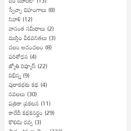
చెర యాదిలో
(13)
స్వేచ్ఛా విహంగాలు
(8)
నివాళి
(12)
వాసంత సమీరాలు
(2)
ముస్లిం వీరవనితలు
(3)
చలం అచంచలం
(8)
ప‌రిశోధ‌న‌
(4)
జ్యోతి రివ్యూస్
(22)
విభిన్న
(9)
పురాకథకు కథ
(4)
నవలలు
(30)
పత్రికా ప్రకటన
(11)
కాదేదీ కథకనర్హం
(29)
కొలిమి రవ్వ
(3)