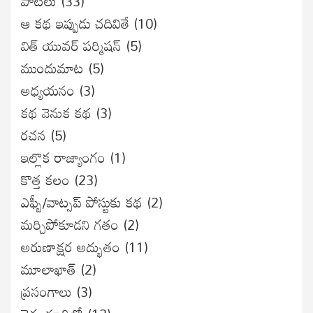
పాటలు
(33)
ఆ కథ ఇప్పుడు చదివితే
(10)
విత్ యువర్ పర్మిషన్
(5)
ముందుమాట
(5)
అధ్యయనం
(3)
కథ వెనుక కథ
(3)
రచన
(5)
ఇల్లొక రాజ్యాంగం
(1)
కొత్త కలం
(23)
ఎఫ్బీ/వాట్సప్ పోస్టుకు కథ
(2)
మర్చిపోకూడని గతం
(2)
అరుణాక్షర అద్భుతం
(11)
మూలాఖాత్
(2)
ప్రసంగాలు
(3)