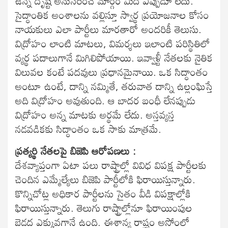
ఉన్న దృష్టి అనుసరించే మార్గం మీద ఎప్పుడూ లేదు.
సైద్ధాంతిక అంశాలను వల్లిస్తూ స్వార్థ ప్రయోజనాల కోసం
నాయకులు ఎలా పార్టీలు మారతారో అందరికీ తెలుసు.
విద్రోహం లాంటి మాటలు, విమర్శలు ఇలాంటి పరిస్థితిలో
వ్యర్థ పదాలుగానే మిగిలిపోయాయి. ఇవ్వాళ్టీ నేతలకు నైతిక
విలువల కంటే పదవులు ప్రధానమైనాయి. ఒక సిద్ధాంతం
అంటూ ఉంటే, దాన్ని నమ్మితే, తరువాత దాన్ని ఉల్లంఘిస్తే
అది విద్రోహం అవుతుంది. ఆ బాదర బంధీ లేనప్పుడు
విద్రోహం అన్న మాటకు అర్థమే లేదు. అస్తవ్యస్త
నడవడికకు సిద్ధాంతం ఒక సాకు మాత్రమే.
ప్రత్యర్థి నేతలపై బిజెపి ఆరోపణలు :
దేశవ్యాప్తంగా ఏటా పలు రాష్ట్రాల్లో వివిధ విపక్ష పార్టీలకు
చెందిన ఎమ్మేల్యేలు బిజెపి పార్టీలోకి ఫిరాయిస్తున్నారు.
కొన్నిచోట్ల అధికార పార్టీలను సైతం వీడి విపక్షాల్లోకి
ఫిరాయిస్తున్నారు. తెలుగు రాష్ట్రాల్లోనూ ఫిరాయింపుల
బెడద ఎక్కువగానే ఉంది. ఈశాన్య రాష్ట్రం అసోంలో