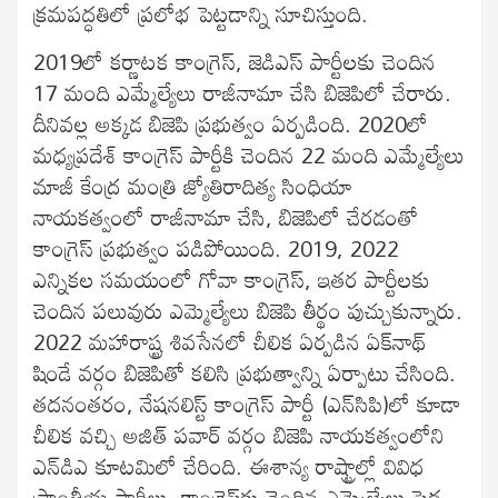
క్రమపద్ధతిలో ప్రలోభ పెట్టడాన్ని సూచిస్తుంది.
2019లో కర్ణాటక కాంగ్రెస్, జెడిఎస్ పార్టీలకు చెందిన
17 మంది ఎమ్మేల్యేలు రాజీనామా చేసి బిజెపిలో చేరారు.
దీనివల్ల అక్కడ బిజెపి ప్రభుత్వం ఏర్పడింది. 2020లో
మధ్యప్రదేశ్ కాంగ్రెస్ పార్టీకి చెందిన 22 మంది ఎమ్మేల్యేలు
మాజీ కేంద్ర మంత్రి జ్యోతిరాదిత్య సింధియా
నాయకత్వంలో రాజీనామా చేసి, బిజెపిలో చేరడంతో
కాంగ్రెస్ ప్రభుత్వం పడిపోయింది. 2019, 2022
ఎన్నికల సమయంలో గోవా కాంగ్రెస్, ఇతర పార్టీలకు
చెందిన పలువురు ఎమ్మెల్యేలు బిజెపి తీర్థం పుచ్చుకున్నారు.
2022 మహారాష్ట్ర శివసేనలో చీలిక ఏర్పడిన ఏక్‌నాథ్
షిండే వర్గం బిజెపితో కలిసి ప్రభుత్వాన్ని ఏర్పాటు చేసింది.
తదనంతరం, నేషనలిస్ట్ కాంగ్రెస్ పార్టీ (ఎన్‌సిపి)లో కూడా
చీలిక వచ్చి అజిత్ పవార్ వర్గం బిజెపి నాయకత్వంలోని
ఎన్‌డిఎ కూటమిలో చేరింది. ఈశాన్య రాష్ట్రాల్లో వివిధ
ప్రాంతీయ పార్టీలు, కాంగ్రెస్‌కు చెందిన ఎమ్మెల్యేలు పెద్ద