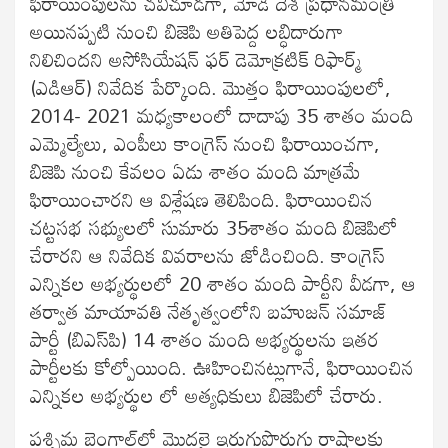
ఫిరాయింపులను చవిచూడగా, మోడీ దేశ ప్రధానమంత్రి
అయినప్పటి నుంచి బిజెపి అతిపెద్ద లబ్ధిదారుగా
నిలిచిందని అసోసియేషన్ ఫర్ డెమోక్రటిక్ రిఫార్మ్
(ఎడిఆర్) నివేదిక పేర్కొంది. మొత్తం ఫిరాయింపులలో,
2014- 2021 మధ్యకాలంలో దాదాపు 35 శాతం మంది
ఎమ్మెల్యేలు, ఎంపీలు కాంగ్రెస్ నుంచి ఫిరాయించగా,
బిజెపి నుంచి కేవలం ఏడు శాతం మంది మాత్రమే
ఫిరాయించారని ఆ విశ్లేషణ తెలిపింది. ఫిరాయించిన
చట్టసభ సభ్యులలో సుమారు 35శాతం మంది బిజెపిలో
చేరారని ఆ నివేదిక వివ‌రాల‌ను జోడించింది. కాంగ్రెస్
ఎన్నికల అభ్యర్థులలో 20 శాతం మంది పార్టీని వీడగా, ఆ
తర్వాత మాయావతి నేతృత్వంలోని బహుజన్ సమాజ్
పార్టీ (బిఎస్‌పి) 14 శాతం మంది అభ్యర్థులను ఇతర
పార్టీలకు కోల్పోయింది. ఊహించినట్లుగానే, ఫిరాయించిన
ఎన్నికల అభ్యర్థుల లో అత్యధికులు బిజెపిలో చేరారు.
పశ్చిమ బెంగాల్‌లో మొదలై ఇరుగుపొరుగు రాష్ట్రాలకు