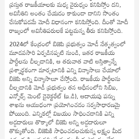
ప్రస్తుత రాజకీయాల‌కు మధ్య వైరుధ్యం కనిపిస్తోం దని,
అవినీతిని అంతం చేయడం కాకుండా దానిని సొంతం
చేసుకోపడమే మోదీ విధానంగా కనిపిస్తోంది. దీంతో మోదీ
రాజ్యంలో అవినీతిపరులకే పట్టమన్న తీరు క‌నిపిస్తోంది.
2024లో కేంద్రంలో బిజెపి ప్రభుత్వం మోడీ నేతృత్వంలో
మూడవసారి ఏర్పడినప్పటి నుండి, ఇతర రాజకీయ
పార్టీలను చీల్చ‌డానికి, ఆ తరువాత వాటి అస్తిత్వాన్నే
ప్రశ్నార్థకంగా మార్చ‌టానికి ఎన్ని విన్యాసాలు చేయాలో
బిజెపి అన్ని విన్యాసాలూ చేస్తోంది. రాజకీయ పార్టీలను
చీల్చడానికి మోడీ ప్రభుత్వం తన ఆధీనంలోని సిబిఐ,
ఎన్ఫోర్స్ మెంట్ డైరెక్టరేట్ (ఇ.డి), ఆదాయపు పన్ను
శాఖను ఆయుధంగా ప్రయోగించడం సర్వసాధారణమై
పోయింది. ఎన్నికల్లో విజయం సాధించడానికి ఎన్ని
అడ్డదారులు తొక్కాలో బిజెపి అన్ని అడ్డదారులూ
తొక్కుతోంది. బిజెపికి సాధించదలచుకున్న లక్ష్యం మీద