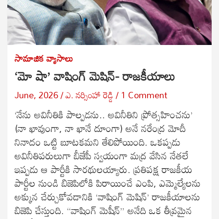
సామాజిక వ్యాసాలు
‘మో షా’ వాషింగ్ మెషిన్- రాజకీయాలు
June, 2026
ఎ. నర్సింహా రెడ్డి
1 Comment
‘నేను అవినీతికి పాల్పడను.. అవినీతిని ప్రోత్సహించను’
(నా ఖావుంగా, నా ఖానే దూంగా) అనే నరేంద్ర మోదీ
నినాదం ఒట్టి బూట‌క‌మ‌ని తేలిపోయింది. ఒకప్పడు
అవినీతిపరులుగా బీజేపీ స్వయంగా మద్ర వేసిన నేతలే
ఇప్పడు ఆ పార్టీకి సారథులయ్యారు. ప్రతిపక్ష రాజకీయ
పార్టీల నుండి బిజెపిలోకి పిరాయించే ఎంపి, ఎమ్మెల్యేలను
అక్కున చేర్చుకోవ‌డానికి ‘వాషింగ్ మెషిన్‌’ రాజకీయాలను
బిజెపి చేస్తుంది. “వాషింగ్ మెషీన్” అనేది ఒక తీవ్రమైన